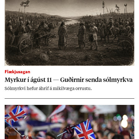
Flækjusagan
Myrk­ur í ág­úst 11 — Guð­irn­ir senda sól­myrkva
Sól­myrkvi hef­ur áhrif á mik­il­væga orr­ustu.