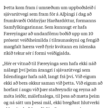
Þetta kom fram í umræðum um uppboðsleið í
sjávarútvegi sem fram fór á Alþingi í dag að
frumkvæði Oddnýjar Harðardóttur, formanns
Samfylkingarinnar. Sem kunnugt er hafa
Færeyingar að undanförnu boðið upp um 10
prósent veiðiheimilda í tilraunaskyni og fengið
margfalt hærra verð fyrir kvótann en íslenska
ríkið tekur sér í formi veiðigjalda.
„Hér er vitnað til Færeyinga sem hafa ekki náð
nálægt því þeim árangri í sjávarútvegi sem
Íslendingar hafa náð, langt frá því. Við eigum
ekki að bera okkur saman við þetta. Við eigum að
horfast í augu við þær staðreyndir og reyna að
móta leiðir, málefnalega, til þess að mæta þeim
og ná sátt um þessi mál, ekki bregðast hlutverki