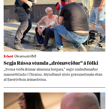
Erlent
Úkraínustríðið
Segja Rússa stunda „dróna­veið­ar“ á fólki
„Svona veiða Rúss­ar al­menna borg­ara,“ seg­ir um­boðs­mað­ur
mann­rétt­inda í Úkraínu. Mynd­band sýn­ir græn­met­issala elt­an
af fjar­stýrð­um árás­ar­dróna.