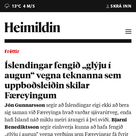
13°C
4 M/S
SKRÁ INN
Fréttir
Íslendingar fengið „glýju í
augun“ vegna teknanna sem
uppboðsleiðin skilar
Færeyingum
Jón Gunn­ars­son
seg­ir að Ís­lend­ing­ar eigi ekki að bera
sig sam­an við Fær­ey­inga hvað varð­ar sjáv­ar­út­veg, enda
hafi Ís­land náð miklu meiri ár­angri á því sviði.
Bjarni
Bene­dikts­son
seg­ir ein­hverja kunna að hafa feng­ið
„glýju í aug­un“ vegna verðs­ins sem Fær­ey­ing­ar fá fyr­ir