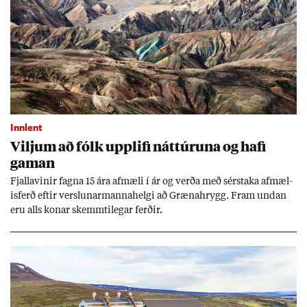
Innlent
Vilj­um að fólk upp­lifi nátt­úr­una og hafi
gam­an
Fjalla­vin­ir fagna 15 ára af­mæli í ár og verða með sér­staka af­mæl­
is­ferð eft­ir versl­un­ar­manna­helgi að Græna­hrygg. Fram und­an
eru alls kon­ar skemmti­leg­ar ferð­ir.