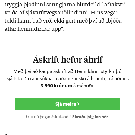
tryggja þjóðinni sanngjarna hlutdeild í afrakstri
veiða af sjávarútvegsauðlindinni. Hins vegar
teldi hann það yrði ekki gert með því að „bjóða
allar heimildirnar upp“.
Áskrift hefur áhrif
Með því að kaupa áskrift að Heimildinni styrkir þú
sjálfstæða rannsóknarblaðamennsku á Íslandi, frá aðeins
3.990 krónum
á mánuði.
Sjá meira
Ertu nú þegar áskrifandi?
Skráðu þig inn hér
.