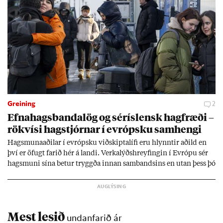
Greining
2
Efna­hags­banda­lög og sér­ís­lensk hag­fræði –
rök­vísi hag­stjórn­ar í evr­ópsku sam­hengi
Hags­muna­að­il­ar í evr­ópsku við­skipta­lífi eru hlynnt­ir að­ild en
því er öf­ugt far­ið hér á landi. Verka­lýðs­hreyf­ing­in í Evr­ópu sér
hags­muni sína bet­ur tryggða inn­an sam­bands­ins en ut­an þess þó
lít­ið fari fyr­ir því sjón­ar­miði hér­lend­is. Al­menn­ing­ur í lönd­um
Evr­ópu­sam­bands­ins er í mikl­um meiri­hluta ánægð­ur með það
sam­band. Ís­lensk­ur al­menn­ing­ur fær að segja sitt álit inn­an
mán­að­ar.
Mest lesið
undanfarið ár