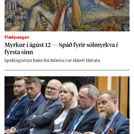
Flækjusagan
Myrk­ur í ág­úst 12 — Spáð fyr­ir sól­myrkva í
fyrsta sinn
Spek­ing­ur­inn Þa­les frá Míletus var ekk­ert blá­vatn