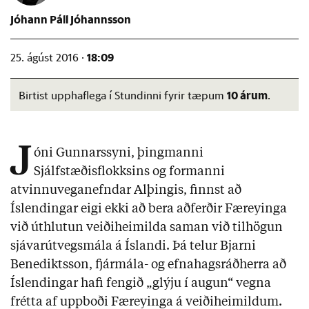
Jóhann Páll Jóhannsson
18:09
25. ágúst 2016 ·
10 árum
Birtist upphaflega í Stundinni fyrir tæpum
.
J
óni Gunnarssyni, þingmanni
Sjálfstæðisflokksins og formanni
atvinnuveganefndar Alþingis, finnst að
Íslendingar eigi ekki að bera aðferðir Færeyinga
við úthlutun veiðiheimilda saman við tilhögun
sjávarútvegsmála á Íslandi. Þá telur Bjarni
Benediktsson, fjármála- og efnahagsráðherra að
Íslendingar hafi fengið „glýju í augun“ vegna
frétta af uppboði Færeyinga á veiðiheimildum.