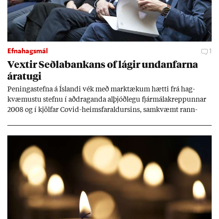
Efnahagsmál
1
Vext­ir Seðla­bank­ans of lág­ir und­an­farna
ára­tugi
Pen­inga­stefna á Ís­landi vék með mark­tæk­um hætti frá hag­
kvæm­ustu stefnu í að­drag­anda al­þjóð­legu fjár­málakrepp­unn­ar
2008 og í kjöl­far Covid-heims­far­ald­urs­ins, sam­kvæmt rann­
sókn­ar­rit­gerð Seðla­bank­ans. Vext­ir hafa al­mennt ver­ið of lág­ir.
Tíð áföll og óvissa tor­velda hag­stjórn á Ís­landi.