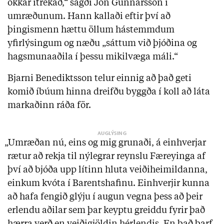
okkar ítrekað,“ sagði Jón Gunnarsson í
umræðunum. Hann kallaði eftir því að
þingismenn hættu öllum hástemmdum
yfirlýsingum og næðu „sáttum við þjóðina og
hagsmunaaðila í þessu mikilvæga máli.“
Bjarni Benediktsson telur einnig að það geti
komið íbúum hinna dreifðu byggða í koll að láta
markaðinn ráða för.
„Umræðan nú, eins og mig grunaði, á einhverjar
rætur að rekja til nýlegrar reynslu Færeyinga af
því að bjóða upp lítinn hluta veiðiheimildanna,
einkum kvóta í Barentshafinu. Einhverjir kunna
að hafa fengið glýju í augun vegna þess að þeir
erlendu aðilar sem þar keyptu greiddu fyrir það