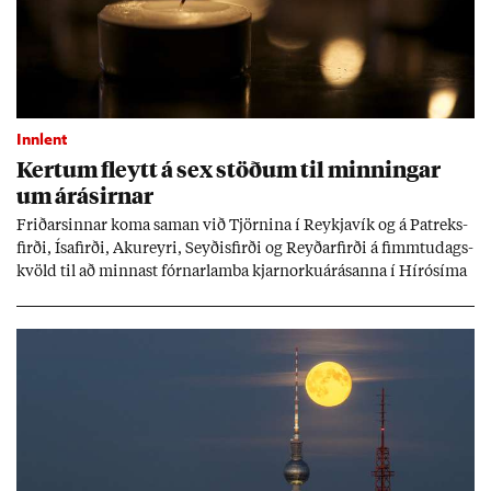
Innlent
Kert­um fleytt á sex stöð­um til minn­ing­ar
um árás­irn­ar
Frið­arsinn­ar koma sam­an við Tjörn­ina í Reykja­vík og á Pat­reks­
firði, Ísa­firði, Ak­ur­eyri, Seyð­is­firði og Reyð­ar­firði á fimmtu­dags­
kvöld til að minn­ast fórn­ar­lamba kjarn­orku­árás­anna í Hírósíma
og Naga­sakí.