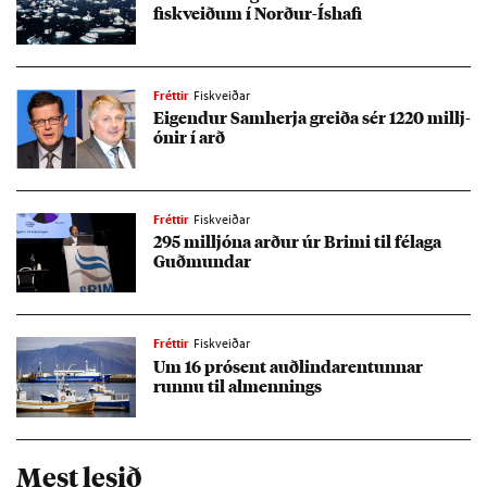
fisk­veið­um í Norð­ur-Ís­hafi
Fréttir
Fiskveiðar
Eig­end­ur Sam­herja greiða sér 1220 millj­
ón­ir í arð
Fréttir
Fiskveiðar
295 millj­óna arð­ur úr Brimi til fé­laga
Guð­mund­ar
Fréttir
Fiskveiðar
Um 16 pró­sent auð­lindar­ent­unn­ar
runnu til al­menn­ings
Mest lesið