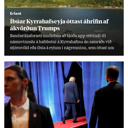
Erlent
Íbú­ar Kyrra­hafs­eyja ótt­ast áhrif­in af
ákvörð­un Trumps
Banda­ríkja­for­seti und­ir­búa að bjóða upp rétt­indi til
námu­vinnslu á hafs­botni á Kyrra­haf­inu án sam­ráðs við
stjórn­völd eða íbúa á eyj­um í ná­grenn­inu, sem ótt­ast um
lífs­við­ur­væri sitt og um­hverfi.