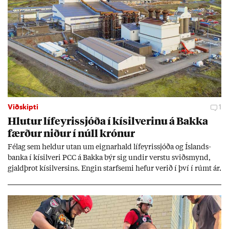
Viðskipti
1
Hlut­ur líf­eyr­is­sjóða í kís­il­ver­inu á Bakka
færð­ur nið­ur í núll krón­ur
Fé­lag sem held­ur ut­an um eign­ar­hald líf­eyr­is­sjóða og Ís­lands­
banka í kís­il­veri PCC á Bakka býr sig und­ir verstu sviðs­mynd,
gjald­þrot kís­il­vers­ins. Eng­in starf­semi hef­ur ver­ið í því í rúmt ár.