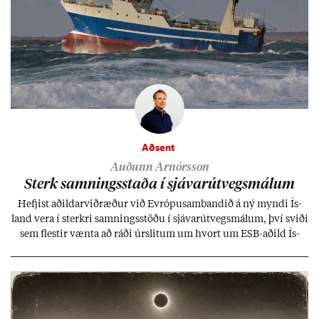
Aðsent
Auðunn Arnórsson
Sterk samn­ings­staða í sjáv­ar­út­vegs­mál­um
Hefj­ist að­ild­ar­við­ræð­ur við Evr­ópu­sam­band­ið á ný myndi Ís­
land vera í sterkri samn­ings­stöðu í sjáv­ar­út­vegs­mál­um, því sviði
sem flest­ir vænta að ráði úr­slit­um um hvort um ESB-að­ild Ís­
lands geti sam­ist. Hvað land­bún­að­ar­mál snert­ir myndi stuðn­
ing­ur við bænd­ur og dreif­býli breyt­ast mik­ið frá nú­ver­andi
kerfi, en sveigj­an­leiki til lausna er um­tals­verð­ur.