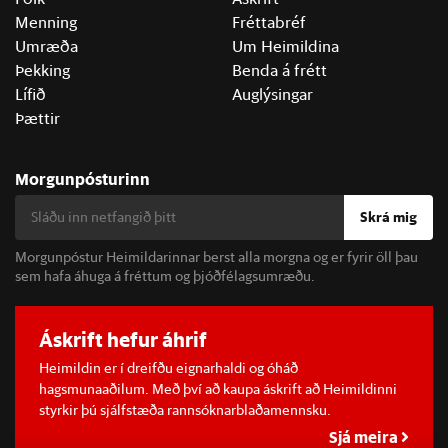
Menning
Fréttabréf
Umræða
Um Heimildina
Þekking
Benda á frétt
Lífið
Auglýsingar
Þættir
Morgunpósturinn
Skrá mig
Morgunpóstur Heimildarinnar berst alla morgna og er fyrir öll þau
sem hafa áhuga á fréttum og þjóðfélagsumræðu.
Áskrift hefur áhrif
Heimildin er í dreifðu eignarhaldi og óháð
hagsmunaaðilum. Með því að kaupa áskrift að Heimildinni
styrkir þú sjálfstæða rannsóknarblaðamennsku.
Sjá meira