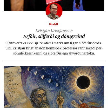
Pistill
Kristján Kristjánsson
Erfð­ir, sið­ferði og dómgreind
Sjálf­hverfa er ekki sjálf­krafa til marks um lág­an sið­ferð­is­þrösk­
uld. Kristján Kristjáns­son heim­speki­pró­fess­or rann­sak­aði per­
sónu­leika­ein­kenni og sið­ferð­is­lega ákvörð­un­ar­töku.