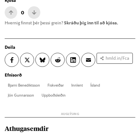
Kjósa
0
Hvernig finnst þér þessi grein?
Skráðu þig inn til að kjósa.
Deila
hmld.in/Fca
Efnisorð
Bjarni Bene­dikts­son
Fisk­veið­ar
Inn­lent
Ís­land
Jón Gunn­ars­son
Upp­boðs­leið­in
Athugasemdir