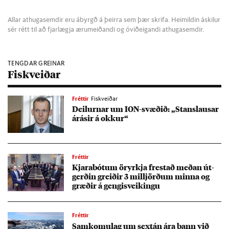
Allar athugasemdir eru ábyrgð á þeirra sem þær skrifa. Heimildin áskilur
sér rétt til að fjarlægja ærumeiðandi og óviðeigandi athugasemdir.
TENGDAR GREINAR
Fiskveiðar
Fréttir
Fiskveiðar
Deil­urn­ar um ION-svæð­ið: „Stans­laus­ar
árás­ir á okk­ur“
Fréttir
Kjara­bót­um ör­yrkja frest­að með­an út­
gerð­in greið­ir 3 millj­örð­um minna og
græð­ir á geng­is­veik­ingu
Fréttir
Sam­komu­lag um sex­tán ára bann við