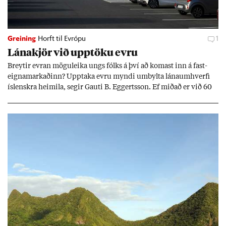
Greining
Horft til Evrópu
1
Lána­kjör við upp­töku evru
Breyt­ir evr­an mögu­leika ungs fólks á því að kom­ast inn á fast­
eigna­mark­að­inn? Upp­taka evru myndi um­bylta lánaum­hverfi
ís­lenskra heim­ila, seg­ir Gauti B. Eggerts­son. Ef mið­að er við 60
millj­óna króna lán til 25 ára myndi mán­að­ar­leg greiðslu­byrði
lækka um þriðj­ung.