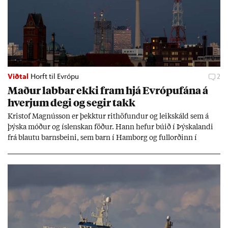
Viðtal
Horft til Evrópu
2
Mað­ur labb­ar ekki fram hjá Evr­ópuf­ána á
hverj­um degi og seg­ir takk
Kri­stof Magnús­son er þekkt­ur rit­höf­und­ur og leik­skáld sem á
þýska móð­ur og ís­lensk­an föð­ur. Hann hef­ur bú­ið í Þýskalandi
frá blautu barns­beini, sem barn í Ham­borg og full­orð­inn í
Berlín, en er vel kunn­ug­ur á Ís­landi og tal­ar ís­lensku. Hvernig
ætli hann upp­lifi að búa í landi inn­an Evr­ópu­sam­bands­ins?