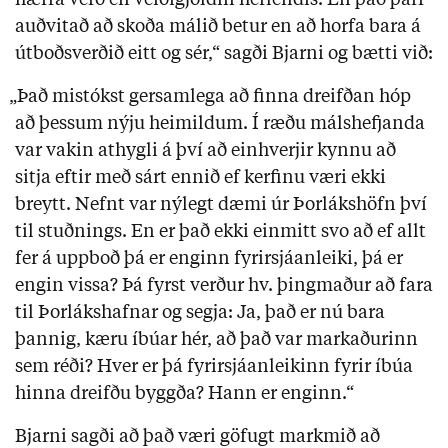
hærra verð en veiðigjöldin hérlendis. En það þarf
auðvitað að skoða málið betur en að horfa bara á
útboðsverðið eitt og sér,“ sagði Bjarni og bætti við:
„Það mistókst gersamlega að finna dreifðan hóp
að þessum nýju heimildum. Í ræðu málshefjanda
var vakin athygli á því að einhverjir kynnu að
sitja eftir með sárt ennið ef kerfinu væri ekki
breytt. Nefnt var nýlegt dæmi úr Þorlákshöfn því
til stuðnings. En er það ekki einmitt svo að ef allt
fer á uppboð þá er enginn fyrirsjáanleiki, þá er
engin vissa? Þá fyrst verður hv. þingmaður að fara
til Þorlákshafnar og segja: Ja, það er nú bara
þannig, kæru íbúar hér, að það var markaðurinn
sem réði? Hver er þá fyrirsjáanleikinn fyrir íbúa
hinna dreifðu byggða? Hann er enginn.“
Bjarni sagði að það væri göfugt markmið að