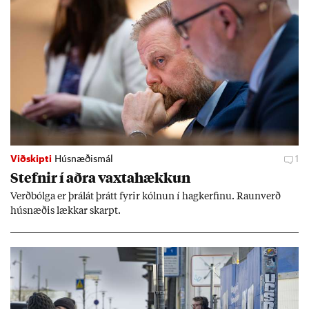
Viðskipti
Húsnæðismál
1
Stefn­ir í aðra vaxta­hækk­un
Verð­bólga er þrálát þrátt fyr­ir kóln­un í hag­kerf­inu. Raun­verð
hús­næð­is lækk­ar skarpt.