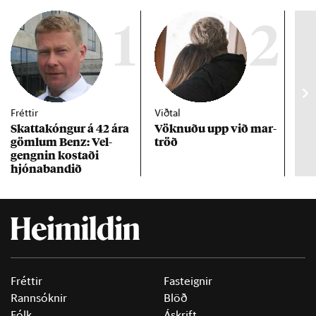
1
2
Fréttir
Viðtal
Inn
Skattakóng­ur á 42 ára
Vökn­uðu upp við mar­
RÚV
göml­um Benz: Vel­
tröð
Mar
gengn­in kostaði
un
hjóna­band­ið
Fréttir
Fasteignir
Rannsóknir
Blöð
Fólk
Áskrift