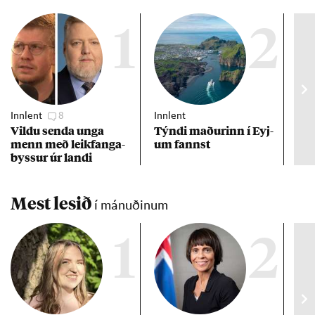
1
2
Innlent
8
Innlent
Inn
Vildu senda unga
Týndi mað­ur­inn í Eyj­
Erf
menn með leik­fanga­
um fannst
að 
byss­ur úr landi
Mest lesið
í mánuðinum
1
2