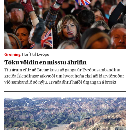
Greining
Horft til Evrópu
Tóku völd­in en misstu áhrif­in
Tíu ár­um eft­ir að Bret­ar kusu að ganga úr Evr­ópu­sam­band­inu
greiða Ís­lend­ing­ar at­kvæði um hvort hefja eigi að­ild­ar­við­ræð­ur
við sam­band­ið að nýju. Hvaða áhrif hafði út­gang­an á breskt
sam­fé­lag og hvaða lex­íu geta Ís­lend­ing­ar lært af henni?