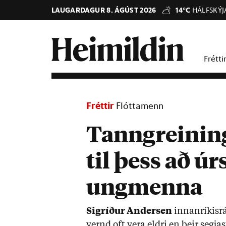
LAUGARDAGUR 8. ÁGÚST 2026
14°C
HÁLFSKÝJ
Frétti
Fréttir
Flóttamenn
Tanngreinin
til þess að ú
ungmenna
Sig­ríð­ur And­er­sen
inn­an­rík­is­
vernd oft vera eldri en þeir segj­as