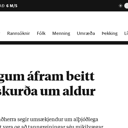
AÐ
6 M/S
r
Rannsóknir
Fólk
Menning
Umræða
Þekking
Lí
gum áfram beitt
rskurða um aldur
ráð­herra seg­ir um­sækj­end­ur um al­þjóð­lega
t vera og að tann­grein­ing­ar séu mik­il­væg­ar