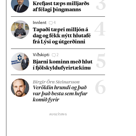
3
Krefjast tæps millj­arðs
af fé­lagi þing­manns
Innlent
4
4
Tap­aði tæpri millj­ón á
dag og fékk nýtt hluta­fé
frá Lýsi og út­gerð­inni
Viðskipti
2
5
Bjarni kom­inn með hlut
í fjöl­skyldu­fyr­ir­tæk­inu
6
Birgir Örn Steinarsson
Ver­öld­in hrundi og það
var það besta sem hef­ur
kom­ið fyr­ir