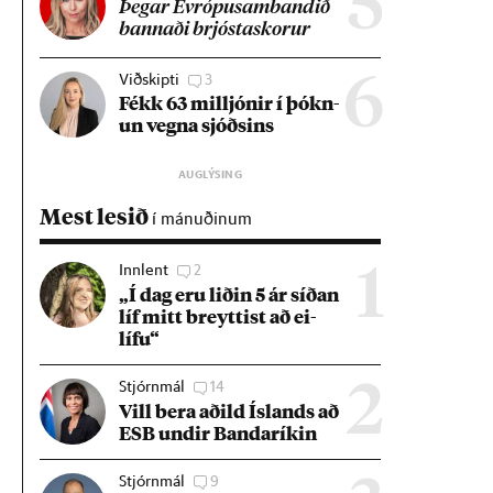
5
Þeg­ar Evr­ópu­sam­band­ið
bann­aði brjósta­skor­ur
Viðskipti
3
6
Fékk 63 millj­ón­ir í þókn­
un vegna sjóðs­ins
Mest lesið
í mánuðinum
Innlent
2
1
„Í dag eru lið­in 5 ár síð­an
líf mitt breytt­ist að ei­
lífu“
Stjórnmál
14
2
Vill bera að­ild Ís­lands að
ESB und­ir Banda­rík­in
Stjórnmál
9