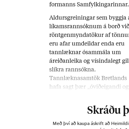
formanns Samfylkingarinnar
Aldursgreiningar sem byggja 
líkamsrannsóknum á borð vi
röntgenmyndatökur af tönn
eru afar umdeildar enda eru
tannlæknar ósammála um
áreiðanleika og vísindalegt gil
slíkra rannsókna.
Tannlæknasamtök Bretlands
hafa sagt þær „óviðeigandi og
ósiðlegar“ þar sem þær geti 
Skráðu þi
Með því að kaupa áskrift að Heimild