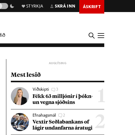
STYRKJA
SKRÁ INN
ÁSKRIFT
fið
Mest lesið
Viðskipti
3
1
Fékk 63 millj­ón­ir í þókn­
un vegna sjóðs­ins
Efnahagsmál
2
2
Vext­ir Seðla­bank­ans of
lág­ir und­an­farna ára­tugi