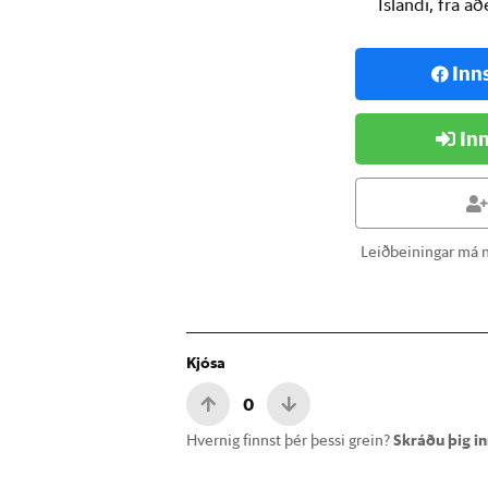
Íslandi, frá a
Inn
Inn
Leiðbeiningar má n
Kjósa
0
Hvernig finnst þér þessi grein?
Skráðu þig inn