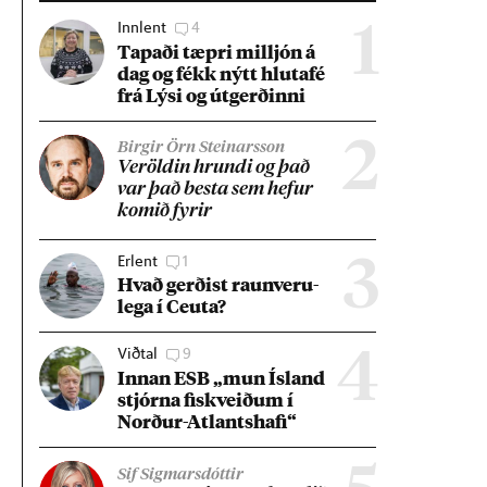
Innlent
4
1
Tap­aði tæpri millj­ón á
dag og fékk nýtt hluta­fé
frá Lýsi og út­gerð­inni
2
Birgir Örn Steinarsson
Ver­öld­in hrundi og það
var það besta sem hef­ur
kom­ið fyr­ir
Erlent
1
3
Hvað gerð­ist raun­veru­
lega í Ceuta?
Viðtal
9
4
Inn­an ESB „mun Ís­land
stjórna fisk­veið­um í
Norð­ur-Atlants­hafi“
Sif Sigmarsdóttir