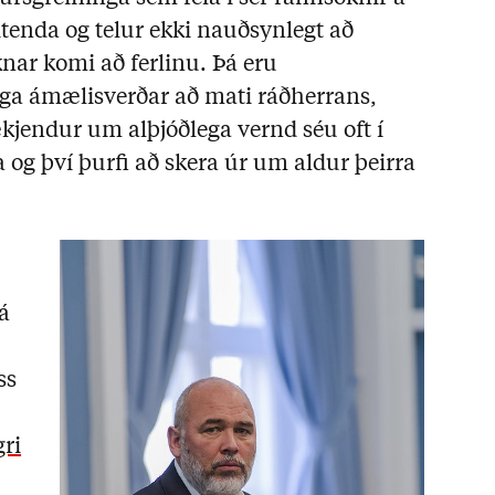
enda og telur ekki nauðsynlegt að
nar komi að ferlinu. Þá eru
ega ámælisverðar að mati ráðherrans,
jendur um alþjóðlega vernd séu oft í
ra og því þurfi að skera úr um aldur þeirra
 á
ss
gri