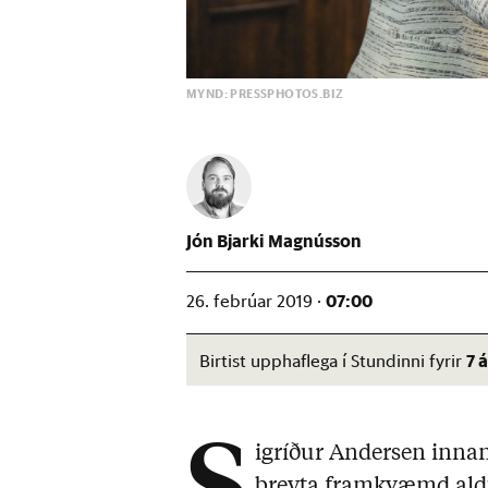
MYND: PRESSPHOTOS.BIZ
Jón Bjarki Magnússon
07:00
26. febrúar 2019 ·
7 
Birtist upphaflega í Stundinni fyrir
igríður Andersen innan
breyta framkvæmd aldur