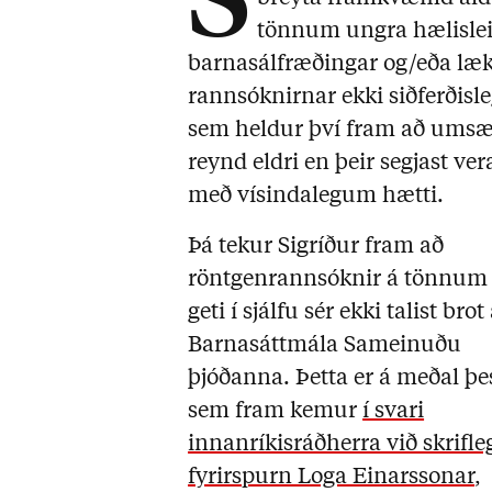
S
tönnum ungra hælisleit
barnasálfræðingar og/eða læk
rannsóknirnar ekki siðferðisl
sem heldur því fram að umsæk
reynd eldri en þeir segjast ve
með vísindalegum hætti.
Þá tekur Sigríður fram að
röntgenrannsóknir á tönnum
geti í sjálfu sér ekki talist brot
Barnasáttmála Sameinuðu
þjóðanna. Þetta er á meðal þe
sem fram kemur
í svari
innanríkisráðherra við skrifle
fyrirspurn Loga Einarssonar
,