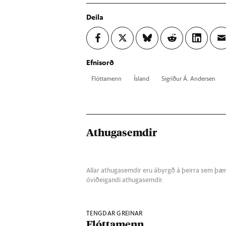
Deila
Efnisorð
Flótta­menn
Ís­land
Sig­ríð­ur Á. And­er­sen
Athugasemdir
Allar athugasemdir eru ábyrgð á þeirra sem þær s
óviðeigandi athugasemdir.
TENGDAR GREINAR
Flóttamenn