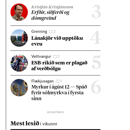
3
Kristján Kristjánsson
Erfð­ir, sið­ferði og
dómgreind
Greining
2
4
Lána­kjör við upp­töku
evru
Vettvangur
2
5
ESB-rík­ið sem er plag­að
af verð­bólgu
Flækjusagan
1
6
Myrk­ur í ág­úst 12 — Spáð
fyr­ir sól­myrkva í fyrsta
sinn
Mest lesið
í vikunni