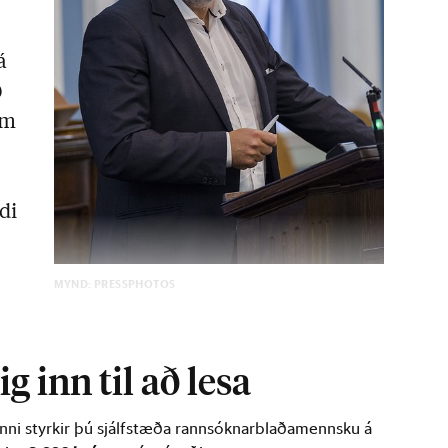
.
á
ð
um
di
MYND: PRESSPHOTOS
aldrei gefið nákvæmar …
g inn til að lesa
inni styrkir þú sjálfstæða rannsóknarblaðamennsku á