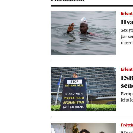
Erlent
Hvað
Sex st
þar se
mær­un
Erlent
ESB
send
Evr­óp
leita 
Frétti