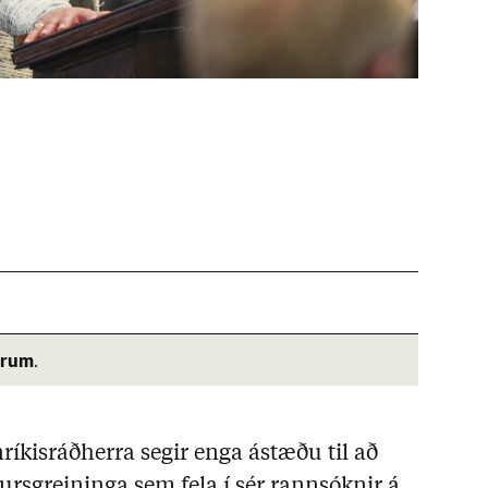
árum
.
ríkisráðherra segir enga ástæðu til að
sgreininga sem fela í sér rannsóknir á