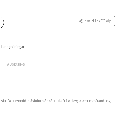
hmld.in/FCMp
Tann­grein­ing­ar
krifa. Heimildin áskilur sér rétt til að fjarlægja ærumeiðandi og