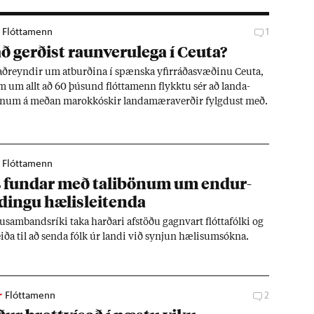
Flóttamenn
1
 gerð­ist raun­veru­lega í Ceuta?
að­reynd­ir um at­burð­ina í spænska yf­ir­ráða­svæð­inu Ceuta,
m um allt að 60 þús­und flótta­menn flykktu sér að landa­
­um á með­an mar­okkósk­ir landa­mæra­verð­ir fylgd­ust með.
Flóttamenn
 fund­ar með tali­bön­um um end­ur­
­ingu hæl­is­leit­enda
u­sam­bands­ríki taka harð­ari af­stöðu gagn­vart flótta­fólki og
leiða til að senda fólk úr landi við synj­un hæl­is­um­sókna.
r
Flóttamenn
2