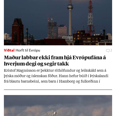
Viðtal
Horft til Evrópu
2
Mað­ur labb­ar ekki fram hjá Evr­ópuf­ána á
hverj­um degi og seg­ir takk
Kri­stof Magnús­son er þekkt­ur rit­höf­und­ur og leik­skáld sem á
þýska móð­ur og ís­lensk­an föð­ur. Hann hef­ur bú­ið í Þýskalandi
frá blautu barns­beini, sem barn í Ham­borg og full­orð­inn í
Berlín, en er vel kunn­ug­ur á Ís­landi og tal­ar ís­lensku. Hvernig
ætli hann upp­lifi að búa í landi inn­an Evr­ópu­sam­bands­ins?