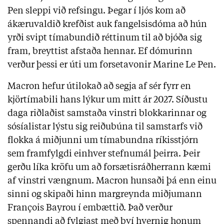
Pen sleppi við refsingu. Þegar í ljós kom að
ákæruvaldið krefðist auk fangelsisdóma að hún
yrði svipt tímabundið réttinum til að bjóða sig
fram, breyttist afstaða hennar. Ef dómurinn
verður þessi er úti um forsetavonir Marine Le Pen.
Macron hefur útilokað að segja af sér fyrr en
kjörtímabili hans lýkur um mitt ár 2027. Síðustu
daga riðlaðist samstaða vinstri blokkarinnar og
sósíalistar lýstu sig reiðubúna til samstarfs við
flokka á miðjunni um tímabundna ríkisstjórn
sem framfylgdi einhver stefnumál þeirra. Þeir
gerðu líka kröfu um að forsætisráðherrann kæmi
af vinstri vængnum. Macron hunsaði þá enn einu
sinni og skipaði hinn margreynda miðjumann
François Bayrou í embættið. Það verður
spennandi að fylgjast með því hvernig honum