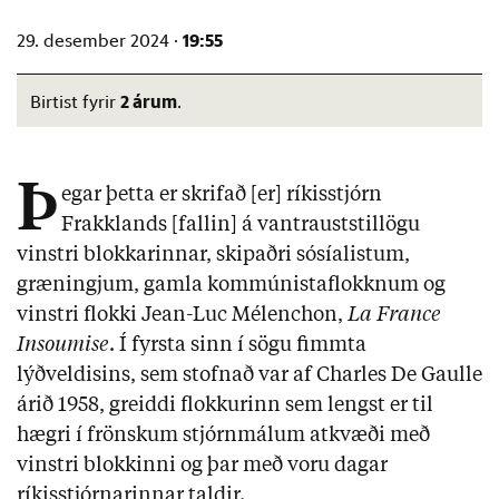
19:55
29. desember 2024 ·
2 árum
Birtist fyrir
.
Þ
egar þetta er skrifað [er] ríkisstjórn
Frakklands [fallin] á vantrauststillögu
vinstri blokkarinnar, skipaðri sósíalistum,
græningjum, gamla kommúnistaflokknum og
vinstri flokki Jean-Luc Mélenchon,
La France
Insoumise
. Í fyrsta sinn í sögu fimmta
lýðveldisins, sem stofnað var af Charles De Gaulle
árið 1958, greiddi flokkurinn sem lengst er til
hægri í frönskum stjórnmálum atkvæði með
vinstri blokkinni og þar með voru dagar
ríkisstjórnarinnar taldir.