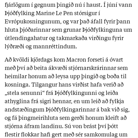
fjárlögum í gegnum þingið nú í haust. Í júní vann
Þjóðfylking Marine Le Pen stórsigur í
Evrópukosningunum, og var það áfall fyrir þann
hluta þjóðarinnar sem grunar Þjóðfylkinguna um
útlendingahatur og takmarkaða virðingu fyrir
lýðræði og mannréttindum.
Að kvöldi kjördags kom Macron forseti á óvart
með því að beita ákvæði stjórnarskrárinnar sem
heimilar honum að leysa upp þingið og boða til
kosninga. Tilgangur hans virðist hafa verið að
„stela senunni“ frá Þjóðfylkingunni og leiða
athyglina frá sigri hennar, en um leið að fylkja
andstæðingum Þjóðfylkingarinnar á bak við sig,
og fá þingmeirihluta sem gerði honum kleift að
stjórna áfram landinu. Sú von brást því þótt
flestir flokkar hafi gert með sér samkomulag um