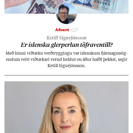
Aðsent
1
Ketill Sigurjónsson
Er ís­lenska glerperl­an töfra­ventill?
Með hinni víð­tæku verð­trygg­ingu var ís­lensk­um fjár­magns­eig­
end­um veitt víð­tæk­ari vernd held­ur en áð­ur hafði þekkst, seg­ir
Ketill Sig­ur­jóns­son.