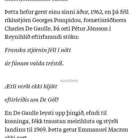
Þetta hefur gerst einu sinni áður, 1962, en þá féll
ríkisstjórn Georges Pompidou, forsætisráðherra
Charles De Gaulle. Þá orti Pétur Jónsson í
Reynihlíð eftirfarandi stöku:
Franska stjórnin féll í nótt
úr fúnum valda tréstól.
Ætli verði ekki hljótt
eftirleiðis um De Gól?
En De Gaulle leysti upp þingið, efndi til
kosninga, fékk traustan meirihluta og stýrði
landinu til 1969. Þetta getur Emmanuel Macron