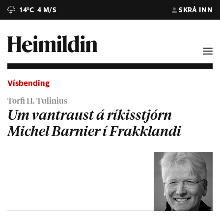
14°C
4 M/S
SKRÁ INN
Vísbending
Torfi H. Tulinius
Um vantraust á ríkisstjórn
Michel Barnier í Frakklandi