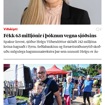
Viðskipti
2
Fékk 63 millj­ón­ir í þókn­un vegna sjóðs­ins
Spak­ur In­vest, sjóð­ur Helgu Við­ars­dótt­ur skil­aði 242 millj­óna
króna hagn­aði í fyrra. Seðla­bank­inn og for­sæt­is­ráðu­neyt­ið skoð­
uðu mögu­lega hags­muna­árekstra þar sem unnusti Helgu er Ás­
geir Jóns­son seðla­banka­stjóri.