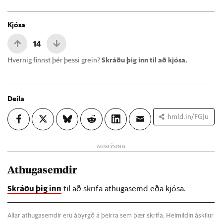
Kjósa
14
Hvernig finnst þér þessi grein?
Skráðu þig inn til að kjósa.
Deila
hmld.in/FGJu
Athugasemdir
Skráðu þig inn
til að skrifa athugasemd eða kjósa.
Allar athugasemdir eru ábyrgð á þeirra sem þær skrifa. Heimildin áskilur