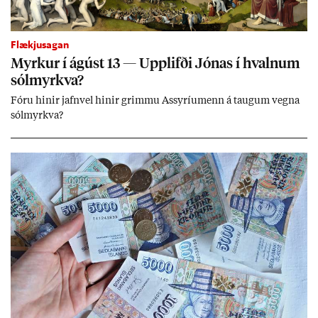
Flækjusagan
Myrk­ur í ág­úst 13 — Upp­lifði Jón­as í hvaln­um
sól­myrkva?
Fóru hinir jafn­vel hinir grimmu Ass­yríu­menn á taug­um vegna
sól­myrkva?