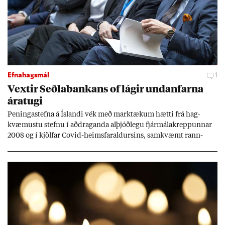
Efnahagsmál
1
Vext­ir Seðla­bank­ans of lág­ir und­an­farna
ára­tugi
Pen­inga­stefna á Ís­landi vék með mark­tæk­um hætti frá hag­
kvæm­ustu stefnu í að­drag­anda al­þjóð­legu fjár­málakrepp­unn­ar
2008 og í kjöl­far Covid-heims­far­ald­urs­ins, sam­kvæmt rann­
sókn­ar­rit­gerð Seðla­bank­ans. Vext­ir hafa al­mennt ver­ið of lág­ir.
Tíð áföll og óvissa tor­velda hag­stjórn á Ís­landi.