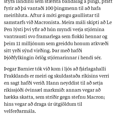
stýra landinu sem stærsta bandalag á þingi, þrátt
fyrir að þá vantaði 100 þingmenn til að hafa
meirihluta. Aftur á móti gengu gaullistar til
samstarfs við Macronista. Meira máli skipti að Le
Pen lýsti því yfir að hún myndi verja stjórnina
vantrausti svo framarlega sem flokki hennar og
þeim 11 milljónum sem greiddu honum atkvæði
sitt yrði sýnd virðing. Þar með hafði
Þjóðfylkingin örlög stjórnarinnar í hendi sér.
Þegar Barnier tók við kom í ljós að fjárlagahalli
Frakklands er meiri og skuldastaða ríkisins verri
en sagt hafði verið. Hann neyddist til að setja
ríkissjóði óvinsæl markmið: annars vegar að
hækka skatta, sem stríðir gegn stefnu Macron;
hins vegar að draga úr útgjöldum til
velferðarmála.