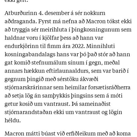
ekki gert.
Atburðurinn 4. desember á sér nokkurn
aðdraganda. Fyrst má nefna að Macron tókst ekki
að tryggja sér meirihluta í þingkosningunum sem
haldnar voru í kjölfar þess að hann var
endurkjörinn til fimm ára 2022. Minnihluti
kosningabandalags hans var þó það stór að hann
gat komið stefnumálum sínum í gegn, meðal
annars hækkun eftirlaunaaldurs, sem var barið í
gegnum þingið með sérstöku ákvæði
stjórnarskrárinnar sem heimilar forsætisráðherra
að setja lög án samþykkis þingsins sem á móti
getur kosið um vantraust. Þá sameinaðist
stjórnarandstaðan ekki um vantraust og lögin
héldu.
Macron mátti búast við erfiðleikum með að koma