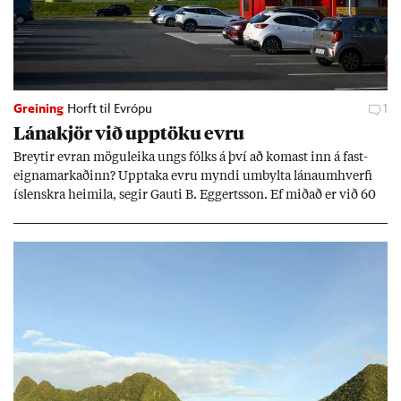
Greining
Horft til Evrópu
1
Lána­kjör við upp­töku evru
Breyt­ir evr­an mögu­leika ungs fólks á því að kom­ast inn á fast­
eigna­mark­að­inn? Upp­taka evru myndi um­bylta lánaum­hverfi
ís­lenskra heim­ila, seg­ir Gauti B. Eggerts­son. Ef mið­að er við 60
millj­óna króna lán til 25 ára myndi mán­að­ar­leg greiðslu­byrði
lækka um þriðj­ung.