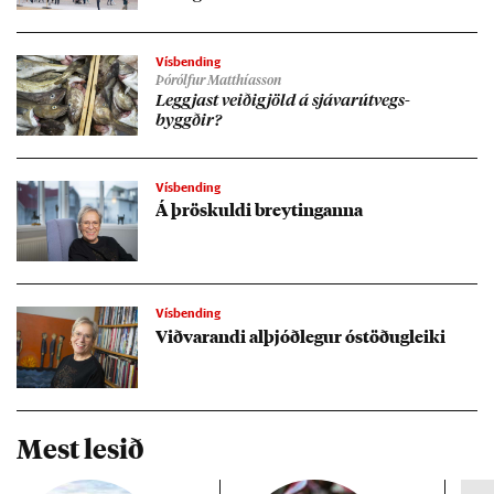
Vísbending
Þórólfur Matthíasson
Leggj­ast veiði­gjöld á sjáv­ar­út­vegs­
byggð­ir?
Vísbending
Á þrösk­uldi breyt­ing­anna
Vísbending
Við­var­andi al­þjóð­leg­ur óstöð­ug­leiki
Mest lesið