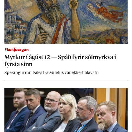
Flækjusagan
Myrk­ur í ág­úst 12 — Spáð fyr­ir sól­myrkva í
fyrsta sinn
Spek­ing­ur­inn Þa­les frá Míletus var ekk­ert blá­vatn