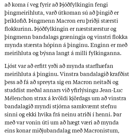
að koma í veg fyrir að Þjóðfylkingin fengi
þingmeirihluta, varð útkoman sú að þingið er
þríklofið. Þingmenn Macron eru þriðji stærsti
flokkurinn. Þjóðfylkingin er næststærstur og
þingmenn bandalags græningja og vinstri flokka
mynda stærsta hópinn á þinginu. Enginn er með
meirihluta og býsna langt á milli fylkinganna.
Ljóst var að erfitt yrði að mynda starfhæfan
meirihluta á þinginu. Vinstra bandalagið krafðist
þess að fá að spreyta sig en Macron neitaði og
studdist meðal annars við yfirlýsingu Jean-Luc
Mélenchon strax á kvöldi kjördags um að vinstra
bandalagið myndi stjórna samkvæmt stefnu
sinni og ekki hvika frá neinu atriði í henni. Þar
með var vonin úti um að hægt væri að mynda
eins konar miðjubandalag með Macronistum,