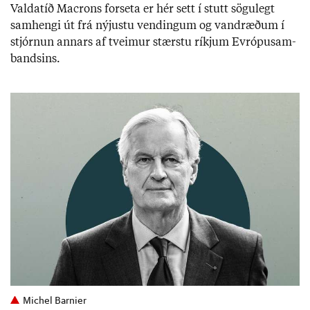
Valda­tíð Macrons for­seta er hér sett í stutt sögu­legt
sam­hengi út frá nýj­ustu vend­ing­um og vand­ræð­um í
stjórn­un ann­ars af tveim­ur stærstu ríkj­um Evr­ópu­sam­
bands­ins.
Michel Barnier