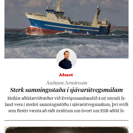
Aðsent
Auðunn Arnórsson
Sterk samn­ings­staða í sjáv­ar­út­vegs­mál­um
Hefj­ist að­ild­ar­við­ræð­ur við Evr­ópu­sam­band­ið á ný myndi Ís­
land vera í sterkri samn­ings­stöðu í sjáv­ar­út­vegs­mál­um, því sviði
sem flest­ir vænta að ráði úr­slit­um um hvort um ESB-að­ild Ís­
lands geti sam­ist. Hvað land­bún­að­ar­mál snert­ir myndi stuðn­
ing­ur við bænd­ur og dreif­býli breyt­ast mik­ið frá nú­ver­andi
kerfi, en sveigj­an­leiki til lausna er um­tals­verð­ur.