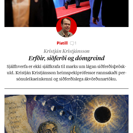
Pistill
1
Kristján Kristjánsson
Erfð­ir, sið­ferði og dómgreind
Sjálf­hverfa er ekki sjálf­krafa til marks um lág­an sið­ferð­is­þrösk­
uld. Kristján Kristjáns­son heim­speki­pró­fess­or rann­sak­aði per­
sónu­leika­ein­kenni og sið­ferð­is­lega ákvörð­un­ar­töku.