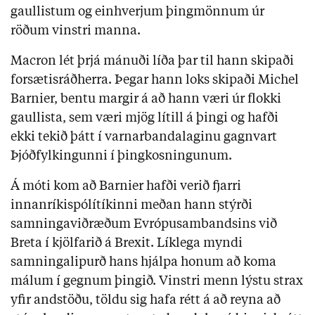
gaullistum og einhverjum þingmönnum úr
röðum vinstri manna.
Macron lét þrjá mánuði líða þar til hann skipaði
forsætisráðherra. Þegar hann loks skipaði Michel
Barnier, bentu margir á að hann væri úr flokki
gaullista, sem væri mjög lítill á þingi og hafði
ekki tekið þátt í varnarbandalaginu gagnvart
Þjóðfylkingunni í þingkosningunum.
Á móti kom að Barnier hafði verið fjarri
innanríkispólítíkinni meðan hann stýrði
samningaviðræðum Evrópusambandsins við
Breta í kjölfarið á Brexit. Líklega myndi
samningalipurð hans hjálpa honum að koma
málum í gegnum þingið. Vinstri menn lýstu strax
yfir andstöðu, töldu sig hafa rétt á að reyna að