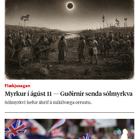
Flækjusagan
Myrk­ur í ág­úst 11 — Guð­irn­ir senda sól­myrkva
Sól­myrkvi hef­ur áhrif á mik­il­væga orr­ustu.