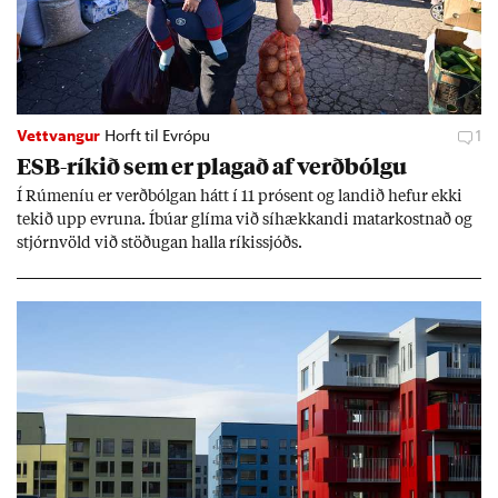
Vettvangur
Horft til Evrópu
1
ESB-rík­ið sem er plag­að af verð­bólgu
Í Rúm­en­íu er verð­bólg­an hátt í 11 pró­sent og land­ið hef­ur ekki
tek­ið upp evr­una. Íbú­ar glíma við sí­hækk­andi mat­ar­kostn­að og
stjórn­völd við stöð­ug­an halla rík­is­sjóðs.