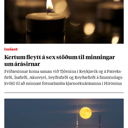
Innlent
Kert­um fleytt á sex stöð­um til minn­ing­ar
um árás­irn­ar
Frið­arsinn­ar koma sam­an við Tjörn­ina í Reykja­vík og á Pat­reks­
firði, Ísa­firði, Ak­ur­eyri, Seyð­is­firði og Reyð­ar­firði á fimmtu­dags­
kvöld til að minn­ast fórn­ar­lamba kjarn­orku­árás­anna í Hírósíma
og Naga­sakí.