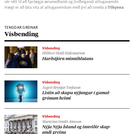
sér rétt til að fjarlægja ærumeiðandi og óviðeigandi athugasemdir.
Hægt er að láta vita af athugasemdum með því að smella á
Tilkynna
.
TENGDAR GREINAR
Vísbending
Vísbending
Hlöðver Skúli Hákonarson
Harð­stjórn minni­hlut­ans
Vísbending
Ásgeir Brynjar Torfason
List­in að skapa nýj­ung­ar í gam­al­
grón­um heimi
Vísbending
Marteinn Sindri Jónsson
Nýja Nýja Ís­land og inn­við­ir skap­
andi greina