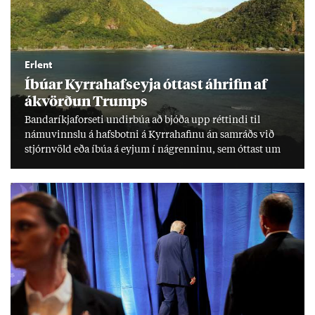
Erlent
Íbú­ar Kyrra­hafs­eyja ótt­ast áhrif­in af
ákvörð­un Trumps
Banda­ríkja­for­seti und­ir­búa að bjóða upp rétt­indi til
námu­vinnslu á hafs­botni á Kyrra­haf­inu án sam­ráðs við
stjórn­völd eða íbúa á eyj­um í ná­grenn­inu, sem ótt­ast um
lífs­við­ur­væri sitt og um­hverfi.