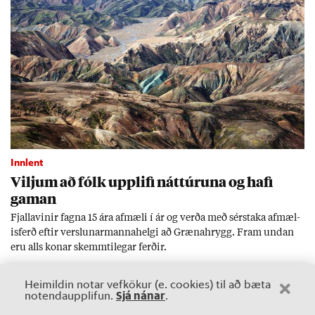
Innlent
Vilj­um að fólk upp­lifi nátt­úr­una og hafi
gam­an
Fjalla­vin­ir fagna 15 ára af­mæli í ár og verða með sér­staka af­mæl­
is­ferð eft­ir versl­un­ar­manna­helgi að Græna­hrygg. Fram und­an
eru alls kon­ar skemmti­leg­ar ferð­ir.
Heimildin notar vefkökur (e. cookies) til að bæta
Sjá nánar
notendaupplifun.
.