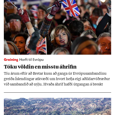
Greining
Horft til Evrópu
Tóku völd­in en misstu áhrif­in
Tíu ár­um eft­ir að Bret­ar kusu að ganga úr Evr­ópu­sam­band­inu
greiða Ís­lend­ing­ar at­kvæði um hvort hefja eigi að­ild­ar­við­ræð­ur
við sam­band­ið að nýju. Hvaða áhrif hafði út­gang­an á breskt
sam­fé­lag og hvaða lex­íu geta Ís­lend­ing­ar lært af henni?