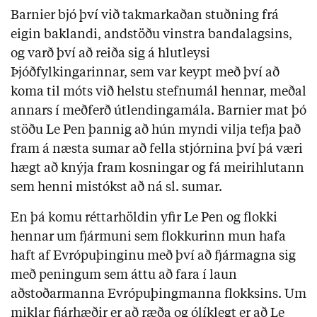
Barnier bjó því við takmarkaðan stuðning frá
eigin baklandi, andstöðu vinstra bandalagsins,
og varð því að reiða sig á hlutleysi
Þjóðfylkingarinnar, sem var keypt með því að
koma til móts við helstu stefnumál hennar, meðal
annars í meðferð útlendingamála. Barnier mat þó
stöðu Le Pen þannig að hún myndi vilja tefja það
fram á næsta sumar að fella stjórnina því þá væri
hægt að knýja fram kosningar og fá meirihlutann
sem henni mistókst að ná sl. sumar.
En þá komu réttarhöldin yfir Le Pen og flokki
hennar um fjármuni sem flokkurinn mun hafa
haft af Evrópuþinginu með því að fjármagna sig
með peningum sem áttu að fara í laun
aðstoðarmanna Evrópuþingmanna flokksins. Um
miklar fjárhæðir er að ræða og ólíklegt er að Le