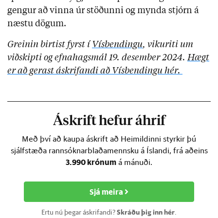
gengur að vinna úr stöðunni og mynda stjórn á
næstu dögum.
Greinin birtist fyrst í
Vísbendingu
, vikuriti um
viðskipti og efnahagsmál 19. desember 2024.
Hægt
er að gerast áskrifandi að Vísbendingu hér.
Áskrift hefur áhrif
Með því að kaupa áskrift að Heimildinni styrkir þú
sjálfstæða rannsóknarblaðamennsku á Íslandi, frá aðeins
3.990 krónum
á mánuði.
Sjá meira
Ertu nú þegar áskrifandi?
Skráðu þig inn hér
.