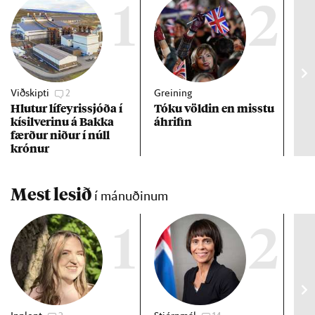
1
2
Viðskipti
2
Greining
Viðs
Hlut­ur líf­eyr­is­sjóða í
Tóku völd­in en misstu
Fék
kís­il­ver­inu á Bakka
áhrif­in
þók
færð­ur nið­ur í núll
ins
krón­ur
Mest lesið
í mánuðinum
1
2