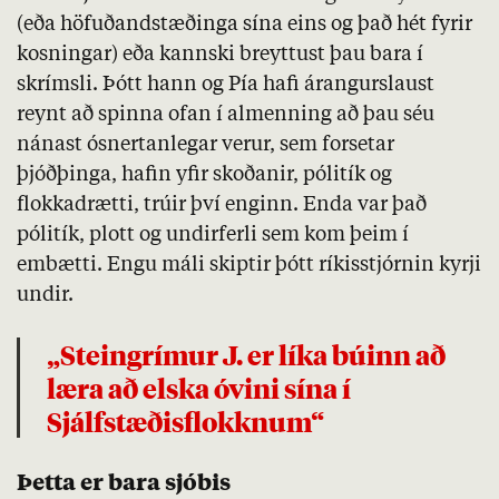
(eða höfuðandstæðinga sína eins og það hét fyrir
kosningar) eða kannski breyttust þau bara í
skrímsli. Þótt hann og Pía hafi árangurslaust
reynt að spinna ofan í almenning að þau séu
nánast ósnertanlegar verur, sem forsetar
þjóðþinga, hafin yfir skoðanir, pólitík og
flokkadrætti, trúir því enginn. Enda var það
pólitík, plott og undirferli sem kom þeim í
embætti. Engu máli skiptir þótt ríkisstjórnin kyrji
undir.
„Steingrímur J. er líka búinn að
læra að elska óvini sína í
Sjálfstæðisflokknum“
Þetta er bara sjóbis