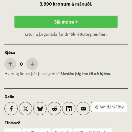
3.990 krónum
á mánuði.
Sjá meira
Ertu nú þegar áskrifandi?
Skráðu þig inn hér
.
Kjósa
0
Hvernig finnst þér þessi grein?
Skráðu þig inn til að kjósa.
Deila
hmld.in/FBty
Efnisorð