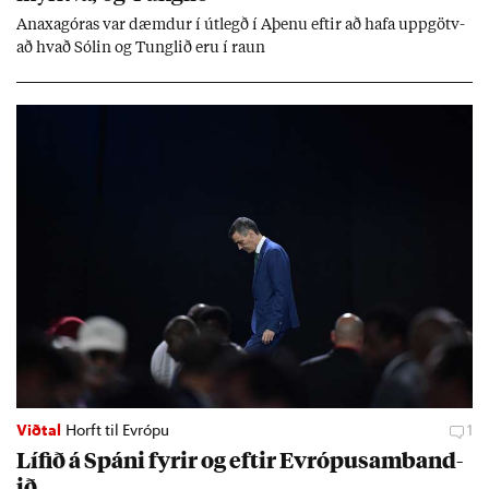
An­axagór­as var dæmd­ur í út­legð í Aþenu eft­ir að hafa upp­götv­
að hvað Sól­in og Tungl­ið eru í raun
Viðtal
Horft til Evrópu
1
Líf­ið á Spáni fyr­ir og eft­ir Evr­ópu­sam­band­
ið