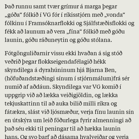
Það runnu samt tvær grímur á marga þegar
„góða“ fólkið í VG fór í ríkisstjórn með „vonda“
fólkinu í Framsóknarflokki og Sjálfstæðisflokki og
fékk að launum að vera „fína“ fólkið með góðu
launin, góðu ráðuneytin og góðu stólana.
Fótgönguliðarnir vissu ekki hvaðan á sig stóð
veðrið þegar flokkseigendafélagið hékk
skyndilega á dyrahúninum hjá Bjarna Ben,
(höfuðandstæðingi sínum í stjórnmálum)frá sér
numið af aðdáun. Skyndilega var VG komið í
uppgrip við að lækka veiðigjöldin, og lækka
tekjuskattinn til að auka bilið milli ríkra og
fátækra, slást við ljósmæður, verja fínu launin sín
en útskýra um leið föðurlega fyrir almenningi að
það séu ekki til peningar til að hækka launin
hans. Og svo þarf að dásama hvalveiðar og verja