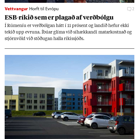
Vettvangur
Horft til Evrópu
2
ESB-rík­ið sem er plag­að af verð­bólgu
Í Rúm­en­íu er verð­bólg­an hátt í 11 pró­sent og land­ið hef­ur ekki
tek­ið upp evr­una. Íbú­ar glíma við sí­hækk­andi mat­ar­kostn­að og
stjórn­völd við stöð­ug­an halla rík­is­sjóðs.