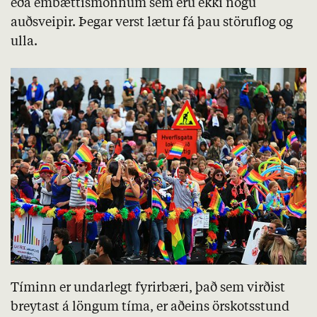
eða embættismönnum sem eru ekki nógu
auðsveipir. Þegar verst lætur fá þau störuflog og
ulla.
Tíminn er undarlegt fyrirbæri, það sem virðist
breytast á löngum tíma, er aðeins örskotsstund