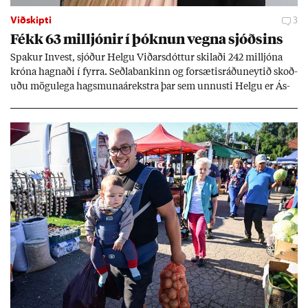
Viðskipti
3
Fékk 63 millj­ón­ir í þókn­un vegna sjóðs­ins
Spak­ur In­vest, sjóð­ur Helgu Við­ars­dótt­ur skil­aði 242 millj­óna
króna hagn­aði í fyrra. Seðla­bank­inn og for­sæt­is­ráðu­neyt­ið skoð­
uðu mögu­lega hags­muna­árekstra þar sem unnusti Helgu er Ás­
geir Jóns­son seðla­banka­stjóri.