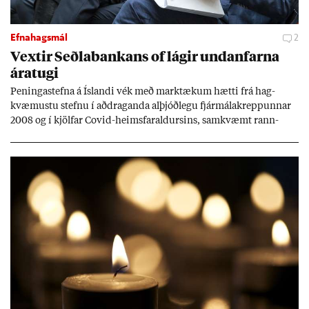
Efnahagsmál
2
Vext­ir Seðla­bank­ans of lág­ir und­an­farna
ára­tugi
Pen­inga­stefna á Ís­landi vék með mark­tæk­um hætti frá hag­
kvæm­ustu stefnu í að­drag­anda al­þjóð­legu fjár­málakrepp­unn­ar
2008 og í kjöl­far Covid-heims­far­ald­urs­ins, sam­kvæmt rann­
sókn­ar­rit­gerð Seðla­bank­ans. Vext­ir hafa al­mennt ver­ið of lág­ir.
Tíð áföll og óvissa tor­velda hag­stjórn á Ís­landi.