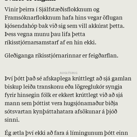
Vinir þeirra í Sjálfstæðisflokknum og
Framsóknarflokknum hafa hins vegar öflugan
kjósendahóp bak við sig sem vill akkúrat þetta.
Þess vegna munu þau lifa þetta
ríkisstjórnarsamstarf af en hin ekki.
Gleðiganga ríkisstjórnarinnar er feigðarflan.
Því þótt það sé afskaplega krúttlegt að sjá gamlan
biskup leiða transkonu eða lögreglukór syngja
fyrir hinsegin fólk er ekkert krúttlegt við að sjá
mann sem þóttist vera hugsjónamaður biðja
sótsvartan kynþáttahatara afsökunar á þjóð
sinni.
Ég ætla því ekki að fara á límingunum þótt einn