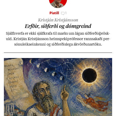
Pistill
1
Kristján Kristjánsson
Erfð­ir, sið­ferði og dómgreind
Sjálf­hverfa er ekki sjálf­krafa til marks um lág­an sið­ferð­is­þrösk­
uld. Kristján Kristjáns­son heim­speki­pró­fess­or rann­sak­aði per­
sónu­leika­ein­kenni og sið­ferð­is­lega ákvörð­un­ar­töku.