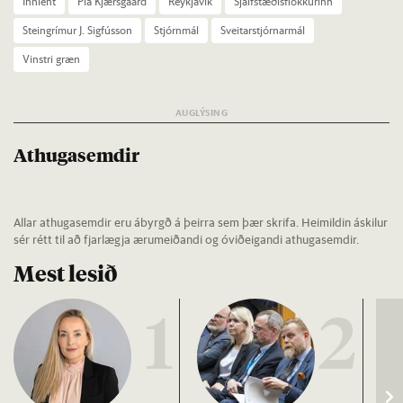
Inn­lent
Pia Kjærs­ga­ard
Reykja­vík
Sjálf­stæð­is­flokk­ur­inn
Stein­grím­ur J. Sig­fús­son
Stjórn­mál
Sveit­ar­stjórn­ar­mál
Vinstri græn
Athugasemdir
Allar athugasemdir eru ábyrgð á þeirra sem þær skrifa. Heimildin áskilur
sér rétt til að fjarlægja ærumeiðandi og óviðeigandi athugasemdir.
Mest lesið
1
2