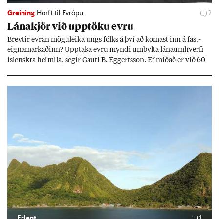
Greining
Horft til Evrópu
2
Lána­kjör við upp­töku evru
Breyt­ir evr­an mögu­leika ungs fólks á því að kom­ast inn á fast­
eigna­mark­að­inn? Upp­taka evru myndi um­bylta lánaum­hverfi
ís­lenskra heim­ila, seg­ir Gauti B. Eggerts­son. Ef mið­að er við 60
millj­óna króna lán til 25 ára myndi mán­að­ar­leg greiðslu­byrði
lækka um þriðj­ung.
Erlent
1