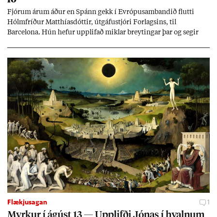
Fjór­um ár­um áð­ur en Spánn gekk í Evr­ópu­sam­band­ið flutti
Hólm­fríð­ur Matth­ías­dótt­ir, út­gáfu­stjóri For­lags­ins, til
Barcelona. Hún hef­ur upp­lif­að mikl­ar breyt­ing­ar þar og seg­ir
Evr­ópu­sam­band­ið hafa dælt styrkj­um til Spán­ar og það til ým­
issa mála, eins og til end­ur­bóta á sam­göng­um og land­bún­aði
jafnt sem styrkj­um til menn­ing­ar­mála. Þá hafi katalónsk­an hlot­
ið með­byr.
Flækjusagan
1
Myrk­ur í ág­úst 13 — Upp­lifði Jón­as í hvaln­um