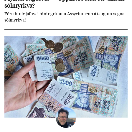
sól­myrkva?
Fóru hinir jafn­vel hinir grimmu Ass­yríu­menn á taug­um vegna
sól­myrkva?