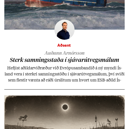
Aðsent
Auðunn Arnórsson
Sterk samn­ings­staða í sjáv­ar­út­vegs­mál­um
Hefj­ist að­ild­ar­við­ræð­ur við Evr­ópu­sam­band­ið á ný myndi Ís­
land vera í sterkri samn­ings­stöðu í sjáv­ar­út­vegs­mál­um, því sviði
sem flest­ir vænta að ráði úr­slit­um um hvort um ESB-að­ild Ís­
lands geti sam­ist. Hvað land­bún­að­ar­mál snert­ir myndi stuðn­
ing­ur við bænd­ur og dreif­býli breyt­ast mik­ið frá nú­ver­andi
kerfi, en sveigj­an­leiki til lausna er um­tals­verð­ur.