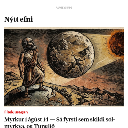
Nýtt efni
Flækjusagan
Myrk­ur í ág­úst 14 — Sá fyrsti sem skildi sól­
myrkva, og Tungl­ið