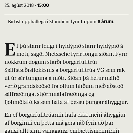
15:00
25. ágúst 2018 ·
8 árum
Birtist upphaflega í Stundinni fyrir tæpum
.
E
f þú starir lengi í hyldýpið starir hyldýpið á
móti, sagði Nietzsche fyrir löngu síðan. Fyrir
nokkrum dögum starði borgarfulltrúi
Sjálfstæðisflokksins á borgarfulltrúa VG sem rak
út úr sér tunguna á móti. Síðan þá hefur málið
verið grandskoðað frá öllum hliðum með aðstoð
sálfræðinga, stjórnmálafræðinga og
fjölmiðlafólks sem hafa af þessu þungar áhyggjur.
En ef borgarfulltrúarnir hafa ekki meiri áhyggjur
af borginni en þetta má gera ráð fyrir að þar
gangi allt sinn vanagang, embættismennirnir