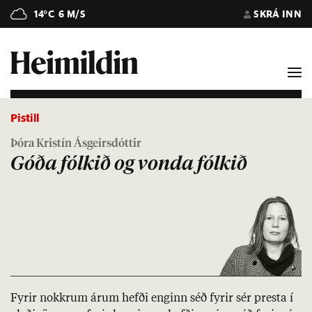
14°C
6 M/S
SKRÁ INN
Pistill
Þóra Kristín Ásgeirsdóttir
Góða fólkið og vonda fólkið
Fyr­ir nokkr­um ár­um hefði eng­inn séð fyr­ir sér presta í