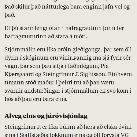
Það skilur það náttúrlega bara enginn jafn vel og
það.
Ef þú starir lengi ofan í hafragrautinn þinn fer
hafragrauturinn að stara á móti.
Stjórnmálin eru líka orðin gleðiganga, þar sem öll
dýrin í skóginum eru vinir.Þannig má sjá fyrir sér
vagn, þar sem þau sitja í faðmlögum, Pía
Kjærsgaard og Steingrímur J. Sigfússon. Einhvern
tímann stóð maður í þeirri trú að þau væru
svarnir andstæðingar í stjórnmálum en svo kom í
ljós að þau eru bara eins.
Alveg eins og júróvisjónlag
Steingrímur J. er líka búinn að læra að elska óvini
sína í Sjálfstæðisflokknum eins og öll forysta VG