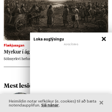
Loka auglýsingu
Flækjusagan
1
Myrk­ur í ág­úst 11 — Guð­irn­ir senda sól­myrkva
Sól­myrkvi hef­ur áhrif á mik­il­væga orr­ustu.
Mest lesið
undanfarið ár
1
2
Heimildin notar vefkökur (e. cookies) til að bæta
Sjá nánar
notendaupplifun.
.