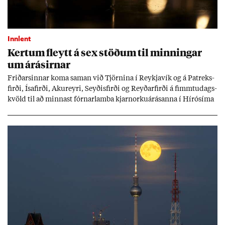
Innlent
Kert­um fleytt á sex stöð­um til minn­ing­ar
um árás­irn­ar
Frið­arsinn­ar koma sam­an við Tjörn­ina í Reykja­vík og á Pat­reks­
firði, Ísa­firði, Ak­ur­eyri, Seyð­is­firði og Reyð­ar­firði á fimmtu­dags­
kvöld til að minn­ast fórn­ar­lamba kjarn­orku­árás­anna í Hírósíma
og Naga­sakí.