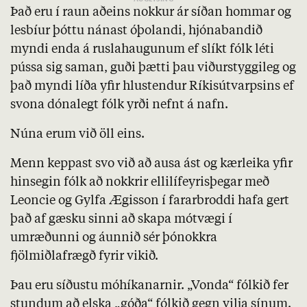
Það eru í raun aðeins nokkur ár síðan hommar og
lesbíur þóttu nánast óþolandi, hjónabandið
myndi enda á ruslahaugunum ef slíkt fólk léti
pússa sig saman, guði þætti þau viðurstyggileg og
það myndi líða yfir hlustendur Ríkisútvarpsins ef
svona dónalegt fólk yrði nefnt á nafn.
Núna erum við öll eins.
Menn keppast svo við að ausa ást og kærleika yfir
hinsegin fólk að nokkrir ellilífeyrisþegar með
Leoncie og Gylfa Ægisson í fararbroddi hafa gert
það af gæsku sinni að skapa mótvægi í
umræðunni og áunnið sér þónokkra
fjölmiðlafrægð fyrir vikið.
Þau eru síðustu móhíkanarnir. „Vonda“ fólkið fer
stundum að elska „góða“ fólkið gegn vilja sínum.