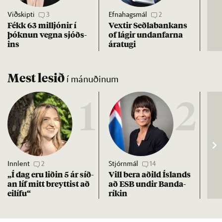
Viðskipti
3
Efnahagsmál
2
Pisti
Fékk 63 millj­ón­ir í
Vext­ir Seðla­bank­ans
Kri
þókn­un vegna sjóðs­
of lág­ir und­an­farna
Erfð
ins
ára­tugi
dó
Mest lesið
í mánuðinum
1
2
Innlent
2
Stjórnmál
14
Stj
„Í dag eru lið­in 5 ár síð­
Vill bera að­ild Ís­lands
Kre
an líf mitt breytt­ist að
að ESB und­ir Banda­
af 
ei­lífu“
rík­in