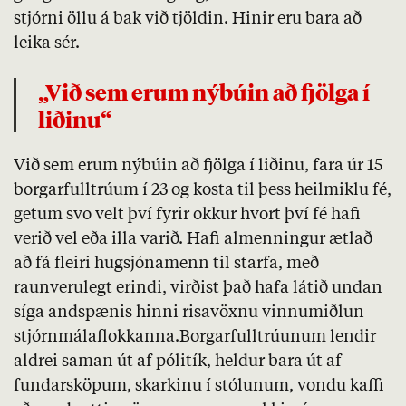
stjórni öllu á bak við tjöldin. Hinir eru bara að
leika sér.
„Við sem erum nýbúin að fjölga í
liðinu“
Við sem erum nýbúin að fjölga í liðinu, fara úr 15
borgarfulltrúum í 23 og kosta til þess heilmiklu fé,
getum svo velt því fyrir okkur hvort því fé hafi
verið vel eða illa varið. Hafi almenningur ætlað
að fá fleiri hugsjónamenn til starfa, með
raunverulegt erindi, virðist það hafa látið undan
síga andspænis hinni risavöxnu vinnumiðlun
stjórnmálaflokkanna.Borgarfulltrúunum lendir
aldrei saman út af pólitík, heldur bara út af
fundarsköpum, skarkinu í stólunum, vondu kaffi