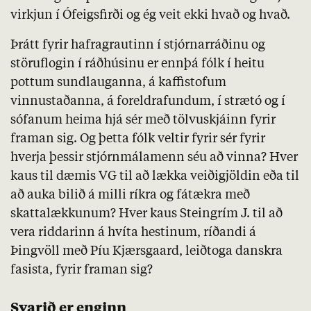
virkjun í Ófeigsfirði og ég veit ekki hvað og hvað.
Þrátt fyrir hafragrautinn í stjórnarráðinu og
störuflogin í ráðhúsinu er ennþá fólk í heitu
pottum sundlauganna, á kaffistofum
vinnustaðanna, á foreldrafundum, í strætó og í
sófanum heima hjá sér með tölvuskjáinn fyrir
framan sig. Og þetta fólk veltir fyrir sér fyrir
hverja þessir stjórnmálamenn séu að vinna? Hver
kaus til dæmis VG til að lækka veiðigjöldin eða til
að auka bilið á milli ríkra og fátækra með
skattalækkunum? Hver kaus Steingrím J. til að
vera riddarinn á hvíta hestinum, ríðandi á
Þingvöll með Píu Kjærsgaard, leiðtoga danskra
fasista, fyrir framan sig?
Svarið er enginn