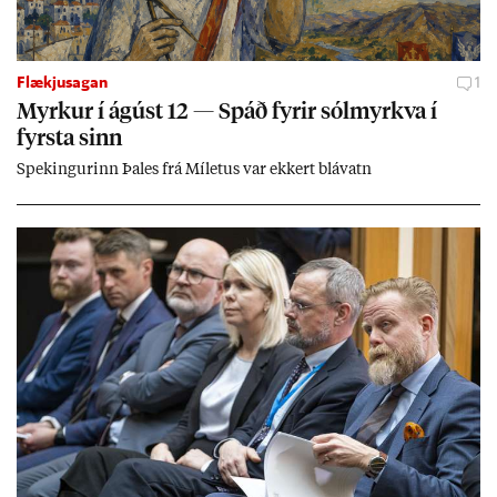
Flækjusagan
1
Myrk­ur í ág­úst 12 — Spáð fyr­ir sól­myrkva í
fyrsta sinn
Spek­ing­ur­inn Þa­les frá Míletus var ekk­ert blá­vatn