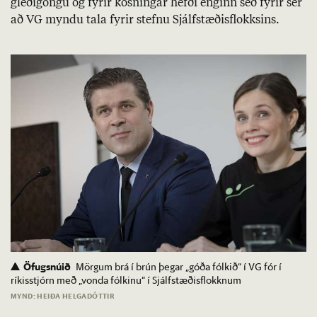
gleði­göngu og fyr­ir kosn­ing­ar hefði eng­inn séð fyr­ir sér
að VG myndu tala fyr­ir stefnu Sjálf­stæð­is­flokks­ins.
Öfugsnúið
Mörgum brá í brún þegar „góða fólkið“ í VG fór í
ríkisstjórn með „vonda fólkinu“ í Sjálfstæðisflokknum
MYND: HEIÐA HELGADÓTTIR