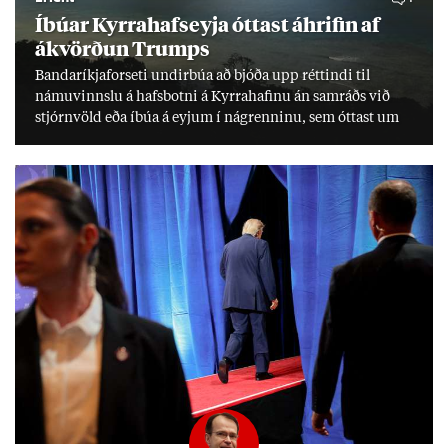
Íbú­ar Kyrra­hafs­eyja ótt­ast áhrif­in af
ákvörð­un Trumps
Banda­ríkja­for­seti und­ir­búa að bjóða upp rétt­indi til
námu­vinnslu á hafs­botni á Kyrra­haf­inu án sam­ráðs við
stjórn­völd eða íbúa á eyj­um í ná­grenn­inu, sem ótt­ast um
lífs­við­ur­væri sitt og um­hverfi.