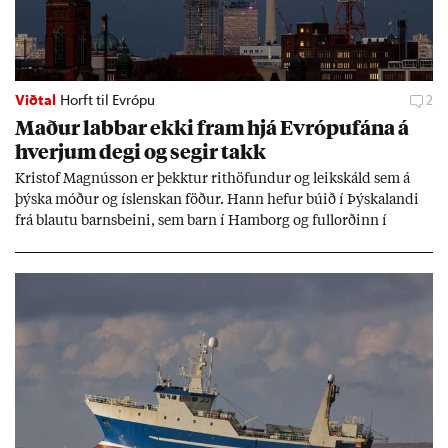
Viðtal
Horft til Evrópu
2
Mað­ur labb­ar ekki fram hjá Evr­ópuf­ána á
hverj­um degi og seg­ir takk
Kri­stof Magnús­son er þekkt­ur rit­höf­und­ur og leik­skáld sem á
þýska móð­ur og ís­lensk­an föð­ur. Hann hef­ur bú­ið í Þýskalandi
frá blautu barns­beini, sem barn í Ham­borg og full­orð­inn í
Berlín, en er vel kunn­ug­ur á Ís­landi og tal­ar ís­lensku. Hvernig
ætli hann upp­lifi að búa í landi inn­an Evr­ópu­sam­bands­ins?