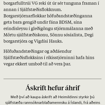
borgarfulltrúi VG reki út úr sér tunguna framan í
annan í Sjálfstæðisflokknum.
Borgarstjórnarflokkar höfuðandstæðinganna
geta bara gengið undir fána BDSM, sína
erindisleysu í gleðigöngu stjórnmálanna með
Mörtu sjálfstæðiskonu, Sönnu sósíalista, Degi
borgarstjóra og Vigdísi Hauks.
Höfuðandstæðingar og aðdáendur
Sjálfstæðisflokksins í ríkisstjórninni hafa hins
vegar ekkert umboð til að vera þar.
Áskrift hefur áhrif
Með því að kaupa áskrift að Heimildinni styrkir þú
sjálfstæða rannsóknarblaðamennsku á Íslandi, frá aðeins