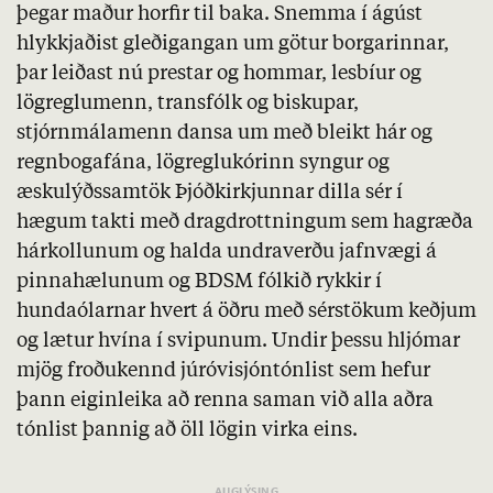
þegar maður horfir til baka. Snemma í ágúst
hlykkjaðist gleðigangan um götur borgarinnar,
þar leiðast nú prestar og hommar, lesbíur og
lögreglumenn, transfólk og biskupar,
stjórnmálamenn dansa um með bleikt hár og
regnbogafána, lögreglukórinn syngur og
æskulýðssamtök Þjóðkirkjunnar dilla sér í
hægum takti með dragdrottningum sem hagræða
hárkollunum og halda undraverðu jafnvægi á
pinnahælunum og BDSM fólkið rykkir í
hundaólarnar hvert á öðru með sérstökum keðjum
og lætur hvína í svipunum. Undir þessu hljómar
mjög froðukennd júróvisjóntónlist sem hefur
þann eiginleika að renna saman við alla aðra
tónlist þannig að öll lögin virka eins.