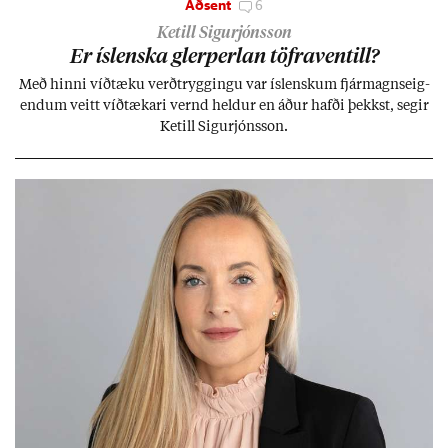
Aðsent
6
Ketill Sigurjónsson
Er ís­lenska glerperl­an töfra­ventill?
Með hinni víð­tæku verð­trygg­ingu var ís­lensk­um fjár­magns­eig­
end­um veitt víð­tæk­ari vernd held­ur en áð­ur hafði þekkst, seg­ir
Ketill Sig­ur­jóns­son.