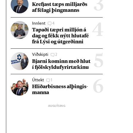
3
Krefjast tæps millj­arðs
af fé­lagi þing­manns
Innlent
4
4
Tap­aði tæpri millj­ón á
dag og fékk nýtt hluta­fé
frá Lýsi og út­gerð­inni
Viðskipti
2
5
Bjarni kom­inn með hlut
í fjöl­skyldu­fyr­ir­tæk­inu
Úttekt
1
6
Hlið­ar­bis­ness al­þing­is­
manna