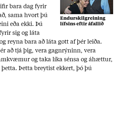
ifir bara dag fyrir
að, sama hvort þú
Endurskilgreining
ini eða ekki. Þú
lífsins eftir áfallið
yrir sig og láta
 reyna bara að láta gott af þér leiða.
ér að tjá þig, vera gagnrýninn, vera
samkvæmur og taka líka sénsa og áhættur,
 þetta. Þetta breytist ekkert, þó þú