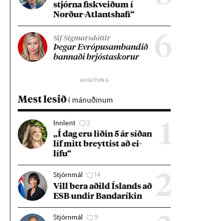
stjórna fisk­veið­um í
Norð­ur-Atlants­hafi“
6
Sif Sigmarsdóttir
Þeg­ar Evr­ópu­sam­band­ið
bann­aði brjósta­skor­ur
Mest lesið
í mánuðinum
Innlent
2
1
„Í dag eru lið­in 5 ár síð­an
líf mitt breytt­ist að ei­
lífu“
Stjórnmál
14
2
Vill bera að­ild Ís­lands að
ESB und­ir Banda­rík­in
Stjórnmál
9