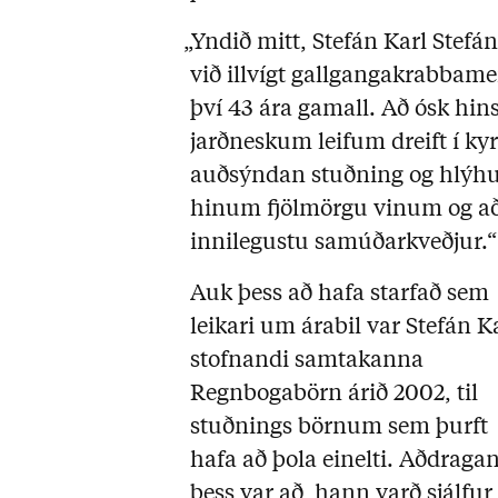
„Yndið mitt, Stefán Karl Stefán
við illvígt gallgangakrabbamei
því 43 ára gamall. Að ósk hins
jarðneskum leifum dreift í kyr
auðsýndan stuðning og hlýh
hinum fjölmörgu vinum og að
innilegustu samúðarkveðjur.“
Auk þess að hafa starfað sem
leikari um árabil var Stefán K
stofnandi samtakanna
Regnbogabörn árið 2002, til
stuðnings börnum sem þurft
hafa að þola einelti. Aðdraga
þess var að hann varð sjálfur