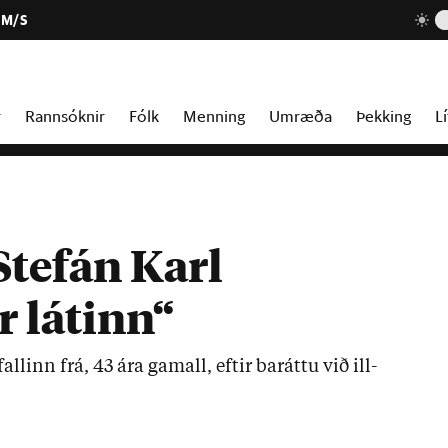
 M/S
r
Rannsóknir
Fólk
Menning
Umræða
Þekking
Lí
Stefán Karl
r látinn“
all­inn frá, 43 ára gam­all, eft­ir bar­áttu við ill­