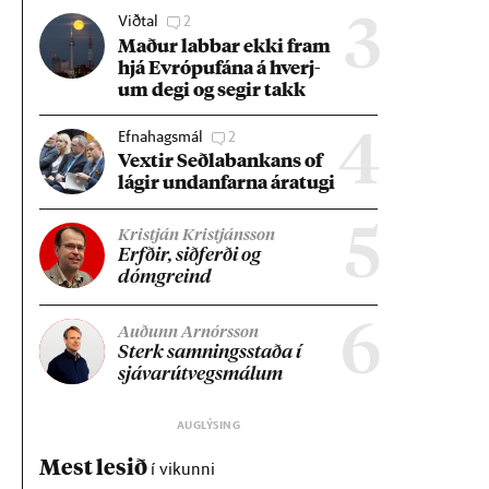
Viðtal
2
3
Mað­ur labb­ar ekki fram
hjá Evr­ópuf­ána á hverj­
um degi og seg­ir takk
Efnahagsmál
2
4
Vext­ir Seðla­bank­ans of
lág­ir und­an­farna ára­tugi
5
Kristján Kristjánsson
Erfð­ir, sið­ferði og
dómgreind
6
Auðunn Arnórsson
Sterk samn­ings­staða í
sjáv­ar­út­vegs­mál­um
Mest lesið
í vikunni