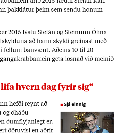
rabbamein árið 2016 ræddi Stefán Karl
hann þakklátur þeim sem sendu honum
mber 2016 lýstu Stefán og Steinunn Ólína
ölskylduna að hann skyldi greinast með
ilfellum banvænt. Aðeins 10 til 20
lgangakrabbamein geta losnað við meinið
 lifa hvern dag fyrir sig“
Sjá einnig
ann hefði reynt að
ðu og óháðu
n óumflýjanlegt er.
rt öðruvísi en aðrir