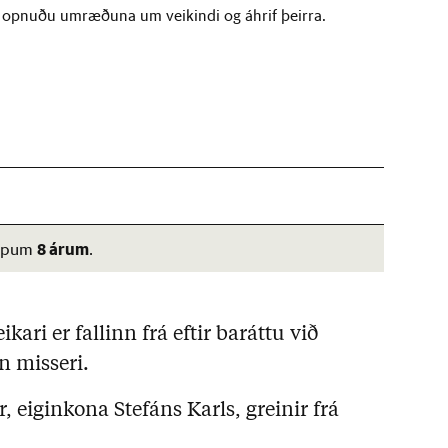
 opnuðu umræðuna um veikindi og áhrif þeirra.
8 árum
 tæpum
.
ikari er fallinn frá eftir baráttu við
n misseri.
, eiginkona Stefáns Karls, greinir frá