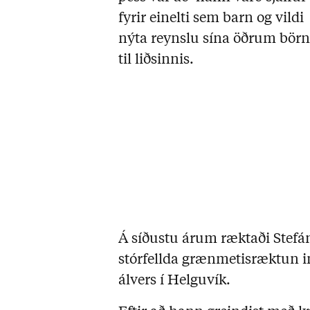
fyrir einelti sem barn og vildi
nýta reynslu sína öðrum bö
til liðsinnis.
Á síðustu árum ræktaði Stefán
stórfellda grænmetisræktun in
álvers í Helguvík.