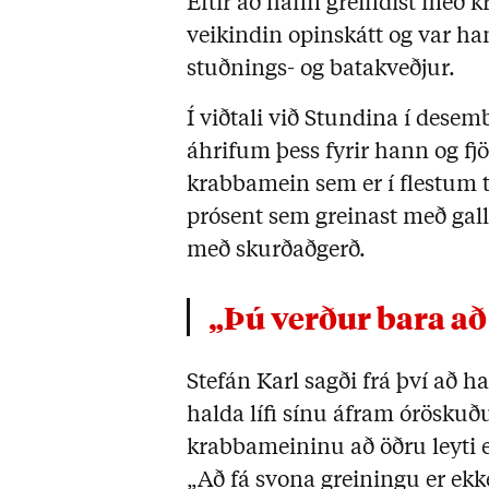
Eftir að hann greindist með k
veikindin opinskátt og var 
stuðnings- og batakveðjur.
Í viðtali við Stundina í dese
áhrifum þess fyrir hann og fj
krabbamein sem er í flestum t
prósent sem greinast með gal
með skurðaðgerð.
„Þú verður bara að
Stefán Karl sagði frá því að h
halda lífi sínu áfram órösku
krabbameininu að öðru leyti e
„Að fá svona greiningu er ekke