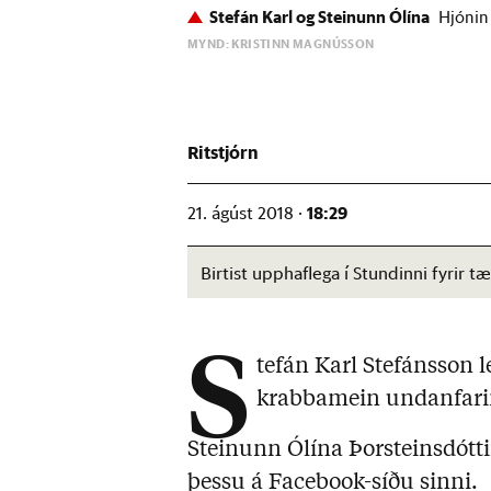
Stefán Karl og Steinunn Ólína
Hjónin
MYND: KRISTINN MAGNÚSSON
Ritstjórn
18:29
21. ágúst 2018 ·
Birtist upphaflega í Stundinni fyrir
S
tefán Karl Stefánsson le
krabbamein undanfari
Steinunn Ólína Þorsteinsdóttir
þessu á Facebook-síðu sinni.