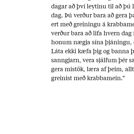
dagar að því leytinu til að þú l
dag. Þú verður bara að gera þ
ert með greiningu á krabbame
verður bara að lifa hvern dag f
honum nægja sína þjáningu, og
Láta ekki kæfa þig og banna þ
sanngjarn, vera sjálfum þér 
gera mistök, læra af þeim, allt
greinist með krabbamein.“