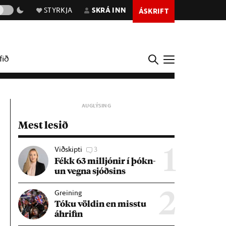
STYRKJA
SKRÁ INN
ÁSKRIFT
fið
Mest lesið
Viðskipti
3
1
Fékk 63 millj­ón­ir í þókn­
un vegna sjóðs­ins
Greining
2
Tóku völd­in en misstu
áhrif­in