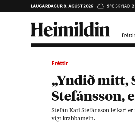
LAUGARDAGUR 8. ÁGÚST 2026
9°C
SKÝJAÐ
2
Frétti
Fréttir
„Yndið mitt, 
Stefánsson, e
Stefán Karl Stef­áns­son leik­ari er f
vígt krabba­mein.