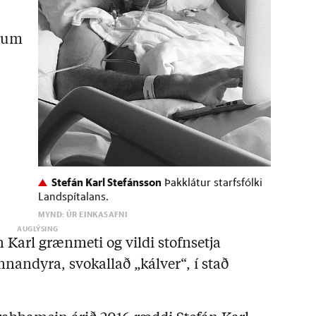
rnum
Stefán Karl Stefánsson
Þakklátur starfsfólki
Landspítalans.
MYND: ÚR EINKASAFNI
 Karl grænmeti og vildi stofnsetja
nandyra, svokallað „kálver“, í stað