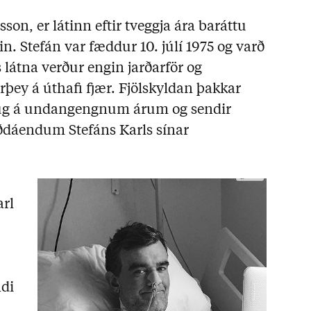
sson, er látinn eftir tveggja ára baráttu
n. Stefán var fæddur 10. júlí 1975 og varð
 látna verður engin jarðarför og
rþey á úthafi fjær. Fjölskyldan þakkar
ug á undangengnum árum og sendir
dáendum Stefáns Karls sínar
arl
ndi