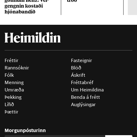
gengn­in kostaði
un
hjóna­band­ið
Fréttir
Fasteignir
Rannsóknir
Blöð
Fólk
Áskrift
Menning
Fréttabréf
Umræða
Um Heimildina
Þekking
Benda á frétt
Lífið
Auglýsingar
Þættir
Morgunpósturinn