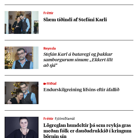
Fréttir
Slæm tíð­indi af Stefáni Karli
Reynsla
Stefán Karl á bata­vegi og þakk­ar
sam­borg­ur­um sín­um: „Ekk­ert illt
að sjá“
Viðtal
End­ur­skil­grein­ing lífs­ins eft­ir áfall­ið
Fréttir
Fjölmiðlamál
Lög­regl­an hundelt­ir þá sem reykja gras
með­an fólk er dauða­drukk­ið í kring­um
börn­in sín