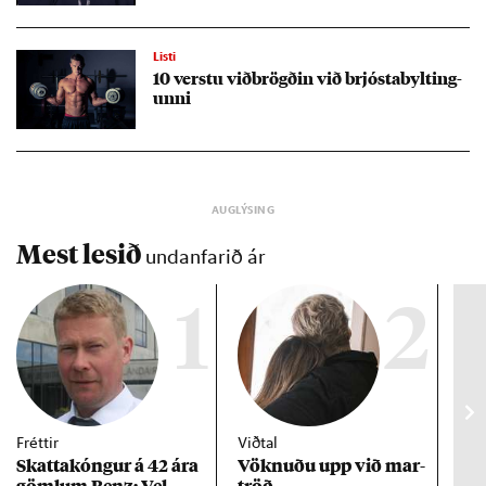
Listi
10 verstu við­brögð­in við brjósta­bylt­ing­
unni
Mest lesið
undanfarið ár
1
2
Fréttir
Viðtal
Inn
Skattakóng­ur á 42 ára
Vökn­uðu upp við mar­
RÚV
göml­um Benz: Vel­
tröð
Mar