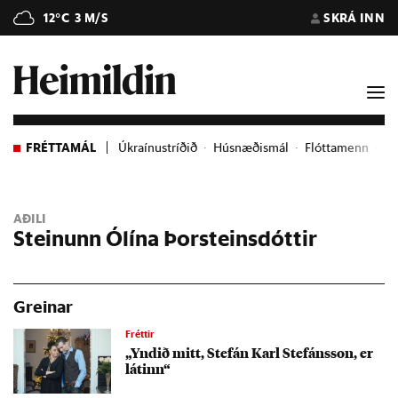
12°C
3 M/S
SKRÁ INN
FRÉTTAMÁL
Úkraínustríðið
Húsnæðismál
Flóttamenn
Ev
AÐILI
Steinunn Ólína Þorsteinsdóttir
Greinar
Fréttir
„Ynd­ið mitt, Stefán Karl Stef­áns­son, er
lát­inn“