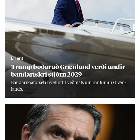
Erlent
Trump boð­ar að Græn­land verði und­ir
banda­rískri stjórn 2029
Banda­ríkja­for­seti hvet­ur til veð­máls um inn­limun Græn­
lands.