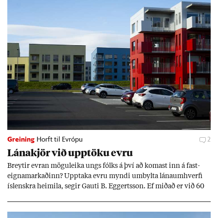
Greining
Horft til Evrópu
2
Lána­kjör við upp­töku evru
Breyt­ir evr­an mögu­leika ungs fólks á því að kom­ast inn á fast­
eigna­mark­að­inn? Upp­taka evru myndi um­bylta lánaum­hverfi
ís­lenskra heim­ila, seg­ir Gauti B. Eggerts­son. Ef mið­að er við 60
millj­óna króna lán til 25 ára myndi mán­að­ar­leg greiðslu­byrði
lækka um þriðj­ung.