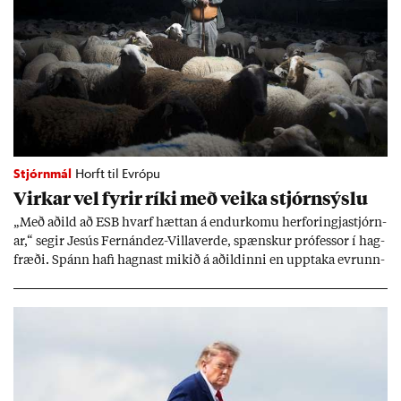
Stjórnmál
Horft til Evrópu
Virk­ar vel fyr­ir ríki með veika stjórn­sýslu
„Með að­ild að ESB hvarf hætt­an á end­ur­komu her­for­ingja­stjórn­
ar,“ seg­ir Jesús Fer­nández-Villa­ver­de, spænsk­ur pró­fess­or í hag­
fræði. Spánn hafi hagn­ast mik­ið á að­ild­inni en upp­taka evr­unn­
ar hafi engu að síð­ur skap­að áskor­an­ir.