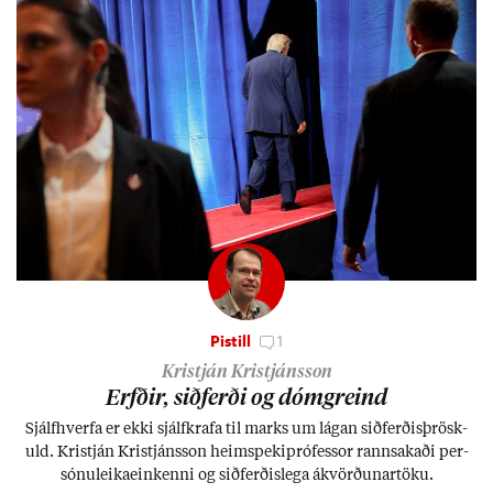
Pistill
1
Kristján Kristjánsson
Erfð­ir, sið­ferði og dómgreind
Sjálf­hverfa er ekki sjálf­krafa til marks um lág­an sið­ferð­is­þrösk­
uld. Kristján Kristjáns­son heim­speki­pró­fess­or rann­sak­aði per­
sónu­leika­ein­kenni og sið­ferð­is­lega ákvörð­un­ar­töku.