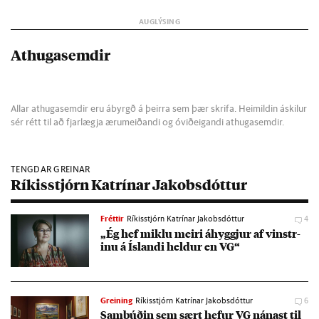
Athugasemdir
Allar athugasemdir eru ábyrgð á þeirra sem þær skrifa. Heimildin áskilur
sér rétt til að fjarlægja ærumeiðandi og óviðeigandi athugasemdir.
TENGDAR GREINAR
Ríkisstjórn Katrínar Jakobsdóttur
Fréttir
Ríkisstjórn Katrínar Jakobsdóttur
4
„Ég hef miklu meiri áhyggj­ur af vinstr­
inu á Ís­landi held­ur en VG“
Greining
Ríkisstjórn Katrínar Jakobsdóttur
6
Sam­búð­in sem sært hef­ur VG nán­ast til