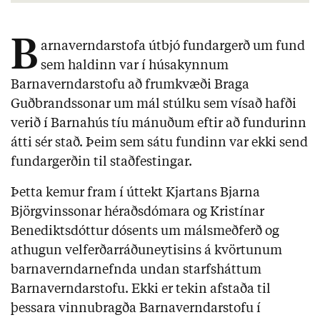
B
arnaverndarstofa útbjó fundargerð um fund
sem haldinn var í húsakynnum
Barnaverndarstofu að frumkvæði Braga
Guðbrandssonar um mál stúlku sem vísað hafði
verið í Barnahús tíu mánuðum eftir að fundurinn
átti sér stað. Þeim sem sátu fundinn var ekki send
fundargerðin til staðfestingar.
Þetta kemur fram í úttekt Kjartans Bjarna
Björgvinssonar héraðsdómara og Kristínar
Benediktsdóttur dósents um málsmeðferð og
athugun velferðarráðuneytisins á kvörtunum
barnaverndarnefnda undan starfsháttum
Barnaverndarstofu. Ekki er tekin afstaða til
þessara vinnubragða Barnaverndarstofu í