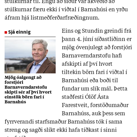
stúlkurnar til. Engu að síður var ákveðið að
stúlkurnar færu ekki í viðtal í Barnahúsi en yrðu
áfram hjá listmeðferðarfræðingnum.
Sjá einnig
Eins og Stundin greindi frá
þann 4. júní síðastliðinn er
mjög óvenjulegt að forstjóri
Barnaverndarstofu hafi
afskipti af því hvort
tiltekin börn fari í viðtal í
Mjög óalgengt að
Barnahúsi eða boði til
forstjóri
Barnaverndarstofu
fundar um slík mál. Þetta
skipti sér af því hvort
staðfesti Ólöf Ásta
einstök börn fari í
Barnahús
Farestveit, forstöðumaður
Barnahúss, auk þess sem
fyrrverandi starfsmaður Barnahúss tók í sama
streng og sagði slíkt ekki hafa tíðkast í sinni