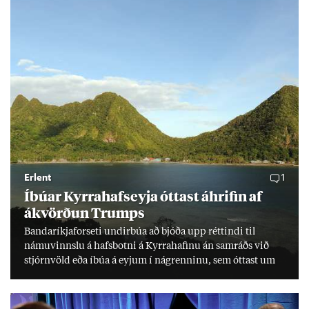
Erlent
1
Íbú­ar Kyrra­hafs­eyja ótt­ast áhrif­in af
ákvörð­un Trumps
Banda­ríkja­for­seti und­ir­búa að bjóða upp rétt­indi til
námu­vinnslu á hafs­botni á Kyrra­haf­inu án sam­ráðs við
stjórn­völd eða íbúa á eyj­um í ná­grenn­inu, sem ótt­ast um
lífs­við­ur­væri sitt og um­hverfi.