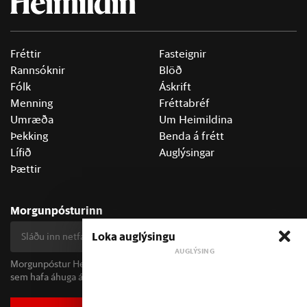
Fréttir
Fasteignir
Rannsóknir
Blöð
Fólk
Áskrift
Menning
Fréttabréf
Umræða
Um Heimildina
Þekking
Benda á frétt
Lífið
Auglýsingar
Þættir
Morgunpósturinn
Loka auglýsingu
Skrá mig
Morgunpóstur Heimildarinnar berst alla morgna og er fyrir öll þau
sem hafa áhuga á fréttum og þjóðfélagsumræðu.