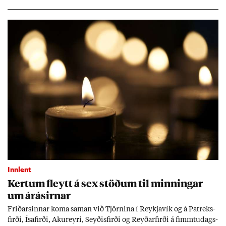
sókn­ar­rit­gerð Seðla­bank­ans. Vext­ir hafa al­mennt ver­ið of lág­ir.
Tíð áföll og óvissa tor­velda hag­stjórn á Ís­landi.
Innlent
Kert­um fleytt á sex stöð­um til minn­ing­ar
um árás­irn­ar
Frið­arsinn­ar koma sam­an við Tjörn­ina í Reykja­vík og á Pat­reks­
firði, Ísa­firði, Ak­ur­eyri, Seyð­is­firði og Reyð­ar­firði á fimmtu­dags­