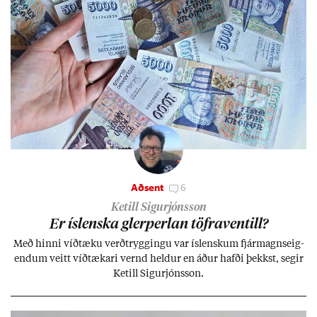
Aðsent
6
Ketill Sigurjónsson
Er ís­lenska glerperl­an töfra­ventill?
Með hinni víð­tæku verð­trygg­ingu var ís­lensk­um fjár­magns­eig­
end­um veitt víð­tæk­ari vernd held­ur en áð­ur hafði þekkst, seg­ir
Ketill Sig­ur­jóns­son.