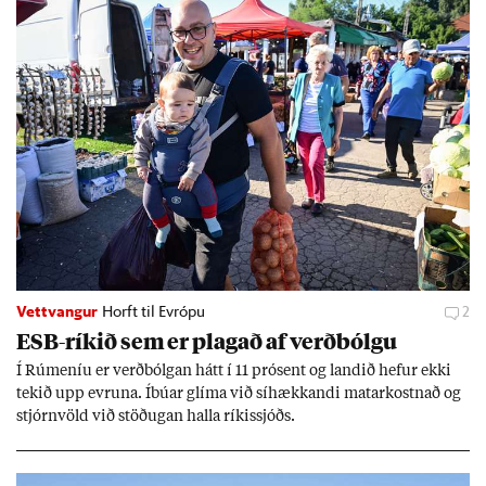
Vettvangur
Horft til Evrópu
2
ESB-rík­ið sem er plag­að af verð­bólgu
Í Rúm­en­íu er verð­bólg­an hátt í 11 pró­sent og land­ið hef­ur ekki
tek­ið upp evr­una. Íbú­ar glíma við sí­hækk­andi mat­ar­kostn­að og
stjórn­völd við stöð­ug­an halla rík­is­sjóðs.