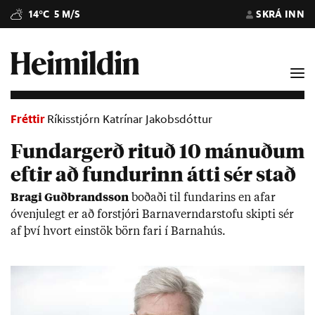
14°C
5 M/S
SKRÁ INN
Fréttir
Ríkisstjórn Katrínar Jakobsdóttur
Fundargerð rituð 10 mánuðum
eftir að fundurinn átti sér stað
Bragi Guð­brands­son
boð­aði til fund­ar­ins en af­ar
óvenju­legt er að for­stjóri Barna­vernd­ar­stofu skipti sér
af því hvort ein­stök börn fari í Barna­hús.