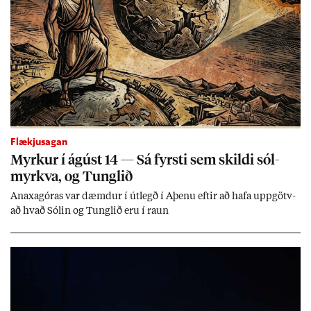
Flækjusagan
Myrk­ur í ág­úst 14 — Sá fyrsti sem skildi sól­
myrkva, og Tungl­ið
An­axagór­as var dæmd­ur í út­legð í Aþenu eft­ir að hafa upp­götv­
að hvað Sól­in og Tungl­ið eru í raun