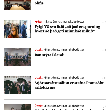
ólíf­is
Fréttir
Ríkisstjórn Katrínar Jakobsdóttur
4
Fylgi VG svo lít­ið „að það er spurn­ing
hvort að það geti minnk­að mik­ið“
Úttekt
Ríkisstjórn Katrínar Jakobsdóttur
3
Þau stýra Ís­landi
Úttekt
Ríkisstjórn Katrínar Jakobsdóttur
1
Stjórn­arsátt­mál­inn er stefna Fram­sókn­
ar­flokks­ins
Úttekt
Ríkisstjórn Katrínar Jakobsdóttur
6