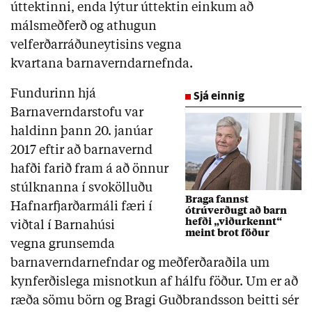
úttektinni, enda lýtur úttektin einkum að
málsmeðferð og athugun
velferðarráðuneytisins vegna
kvartana barnaverndarnefnda.
Fundurinn hjá
Sjá einnig
Barnaverndarstofu var
haldinn þann 20. janúar
2017 eftir að barnavernd
hafði farið fram á að önnur
stúlknanna í svokölluðu
Braga fannst
Hafnarfjarðarmáli færi í
ótrúverðugt að barn
hefði „viðurkennt“
viðtal í Barnahúsi
meint brot föður
vegna grunsemda
barnaverndarnefndar og meðferðaraðila um
kynferðislega misnotkun af hálfu föður. Um er að
ræða sömu börn og Bragi Guðbrandsson beitti sér