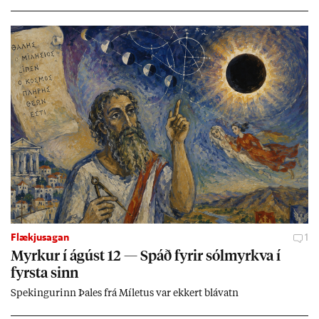
Flækjusagan
1
Myrk­ur í ág­úst 12 — Spáð fyr­ir sól­myrkva í
fyrsta sinn
Spek­ing­ur­inn Þa­les frá Míletus var ekk­ert blá­vatn