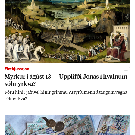
Flækjusagan
1
Myrk­ur í ág­úst 13 — Upp­lifði Jón­as í hvaln­um
sól­myrkva?
Fóru hinir jafn­vel hinir grimmu Ass­yríu­menn á taug­um vegna
sól­myrkva?