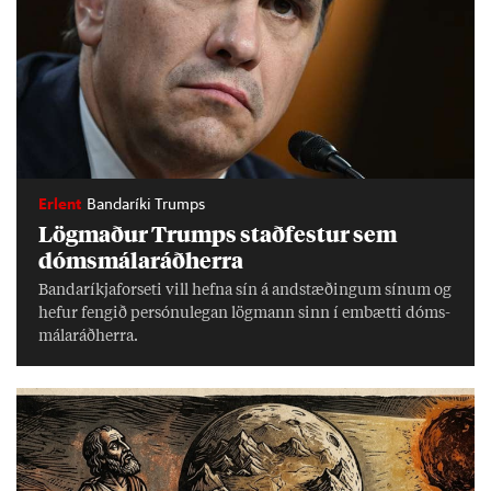
Erlent
Bandaríki Trumps
Lög­mað­ur Trumps stað­fest­ur sem
dóms­mála­ráð­herra
Banda­ríkja­for­seti vill hefna sín á and­stæð­ing­um sín­um og
hef­ur feng­ið per­sónu­leg­an lög­mann sinn í embætti dóms­
mála­ráð­herra.