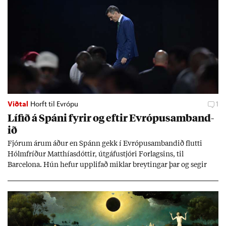
Viðtal
Horft til Evrópu
1
Líf­ið á Spáni fyr­ir og eft­ir Evr­ópu­sam­band­
ið
Fjór­um ár­um áð­ur en Spánn gekk í Evr­ópu­sam­band­ið flutti
Hólm­fríð­ur Matth­ías­dótt­ir, út­gáfu­stjóri For­lags­ins, til
Barcelona. Hún hef­ur upp­lif­að mikl­ar breyt­ing­ar þar og seg­ir
Evr­ópu­sam­band­ið hafa dælt styrkj­um til Spán­ar og það til ým­
issa mála, eins og til end­ur­bóta á sam­göng­um og land­bún­aði
jafnt sem styrkj­um til menn­ing­ar­mála. Þá hafi katalónsk­an hlot­
ið með­byr.