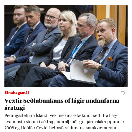
Efnahagsmál
2
Vext­ir Seðla­bank­ans of lág­ir und­an­farna
ára­tugi
Pen­inga­stefna á Ís­landi vék með mark­tæk­um hætti frá hag­
kvæm­ustu stefnu í að­drag­anda al­þjóð­legu fjár­málakrepp­unn­ar
2008 og í kjöl­far Covid-heims­far­ald­urs­ins, sam­kvæmt rann­