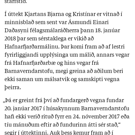
starfstíð.
Í úttekt Kjartans Bjarna og Kristínar er vitnað í
minnisblað sem sent var Ásmundi Einari
Daðasyni félagsmálaráðherra þann 18. janúar
2018 þar sem sérstaklega er vikið að
Hafnarfjarðarmálinu. Þar komi fram að af lestri
fyrirliggjandi upplýsinga um málið, annars vegar
frá Hafnarfjarðarbæ og hins vegar frá
Barnaverndarstofu, megi greina að aðilum beri
ekki saman um málsatvik og samskipti vegna
þeirra.
„Þá er greint frá því að fundargerð vegna fundar
20. janúar 2017 í húsakynnum Barnaverndarstofu
hafi ekki verið rituð fyrr en 24. nóvember 2017 eða
tíu mánuðum eftir að fundurinn átti sér stað,“
segir í úttektinni. Auk þess kemur fram að í