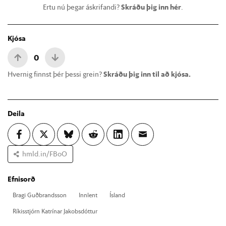
Ertu nú þegar áskrifandi?
Skráðu þig inn hér
.
Kjósa
0
Hvernig finnst þér þessi grein?
Skráðu þig inn til að kjósa.
Deila
hmld.in/FBoO
Efnisorð
Bragi Guð­brands­son
Inn­lent
Ís­land
Rík­is­stjórn Katrín­ar Jak­obs­dótt­ur