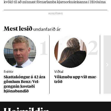
kvöld til að minn­ast fórn­ar­lamba kjarn­orku­árás­anna í Hírósíma
og Naga­sakí.
Mest lesið
undanfarið ár
1
2
Fréttir
Viðtal
Inn
Skattakóng­ur á 42 ára
Vökn­uðu upp við mar­
RÚV
göml­um Benz: Vel­
tröð
Mar
gengn­in kostaði
un
hjóna­band­ið