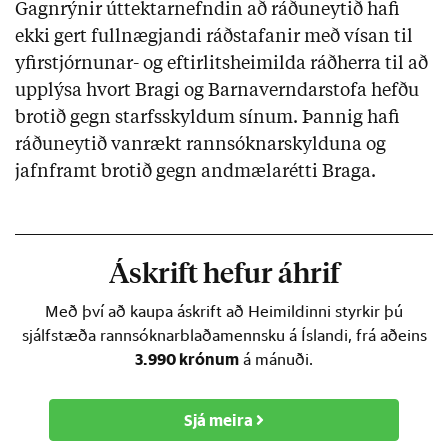
Gagnrýnir úttektarnefndin að ráðuneytið hafi
ekki gert fullnægjandi ráðstafanir með vísan til
yfirstjórnunar- og eftirlitsheimilda ráðherra til að
upplýsa hvort Bragi og Barnaverndarstofa hefðu
brotið gegn starfsskyldum sínum. Þannig hafi
ráðuneytið vanrækt rannsóknarskylduna og
jafnframt brotið gegn andmælarétti Braga.
Áskrift hefur áhrif
Með því að kaupa áskrift að Heimildinni styrkir þú
sjálfstæða rannsóknarblaðamennsku á Íslandi, frá aðeins
3.990 krónum
á mánuði.
Sjá meira