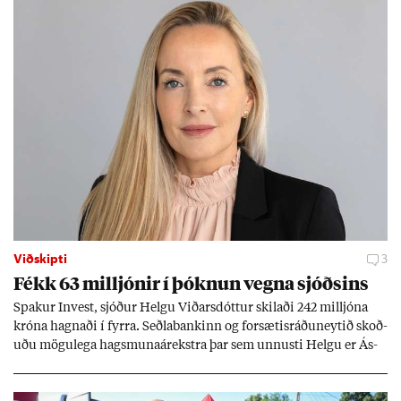
Viðskipti
3
Fékk 63 millj­ón­ir í þókn­un vegna sjóðs­ins
Spak­ur In­vest, sjóð­ur Helgu Við­ars­dótt­ur skil­aði 242 millj­óna
króna hagn­aði í fyrra. Seðla­bank­inn og for­sæt­is­ráðu­neyt­ið skoð­
uðu mögu­lega hags­muna­árekstra þar sem unnusti Helgu er Ás­
geir Jóns­son seðla­banka­stjóri.