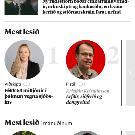
Ný rík­is­stjórn boð­ar einkafram­kvæmd­
ir, orku­skipti og banka­sölu, en kvóta­
kerf­ið og stjórn­ar­skrá­in fara í nefnd
Mest lesið
1
2
Viðskipti
3
Pistill
1
Gre
Fékk 63 millj­ón­ir í
Lán
Kristján Kristjánsson
þókn­un vegna sjóðs­
ev
Erfð­ir, sið­ferði og
ins
dómgreind
Mest lesið
í mánuðinum