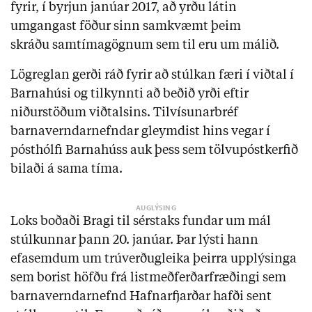
fyrir, í byrjun janúar 2017, að yrðu látin
umgangast föður sinn samkvæmt þeim
skráðu samtímagögnum sem til eru um málið.
Lögreglan gerði ráð fyrir að stúlkan færi í viðtal í
Barnahúsi og tilkynnti að beðið yrði eftir
niðurstöðum viðtalsins. Tilvísunarbréf
barnaverndarnefndar gleymdist hins vegar í
pósthólfi Barnahúss auk þess sem tölvupóstkerfið
bilaði á sama tíma.
Loks boðaði Bragi til sérstaks fundar um mál
stúlkunnar þann 20. janúar. Þar lýsti hann
efasemdum um trúverðugleika þeirra upplýsinga
sem borist höfðu frá listmeðferðarfræðingi sem
barnaverndarnefnd Hafnarfjarðar hafði sent