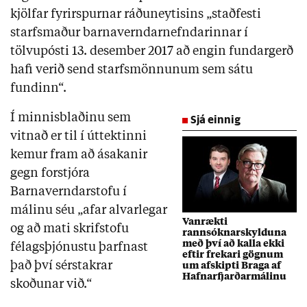
kjölfar fyrirspurnar ráðuneytisins „staðfesti
starfsmaður barnaverndarnefndarinnar í
tölvupósti 13. desember 2017 að engin fundargerð
hafi verið send starfsmönnunum sem sátu
fundinn“.
Í minnisblaðinu sem
Sjá einnig
vitnað er til í úttektinni
kemur fram að ásakanir
gegn forstjóra
Barnaverndarstofu í
málinu séu „afar alvarlegar
Vanrækti
og að mati skrifstofu
rannsóknarskylduna
með því að kalla ekki
félagsþjónustu þarfnast
eftir frekari gögnum
það því sérstakrar
um afskipti Braga af
Hafnarfjarðarmálinu
skoðunar við.“