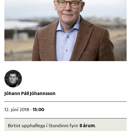
Jóhann Páll Jóhannsson
15:00
12. júní 2018 ·
8 árum
Birtist upphaflega í Stundinni fyrir
.