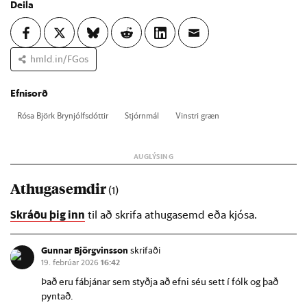
Deila
hmld.in/FGos
Efnisorð
Rósa Björk Brynj­ólfs­dótt­ir
Stjórn­mál
Vinstri græn
Athugasemdir
(1)
Skráðu þig inn
til að skrifa athugasemd eða kjósa.
Gunnar Björgvinsson
skrifaði
19. febrúar 2026
16:42
Það eru fábjánar sem styðja að efni séu sett í fólk og það
pyntað.