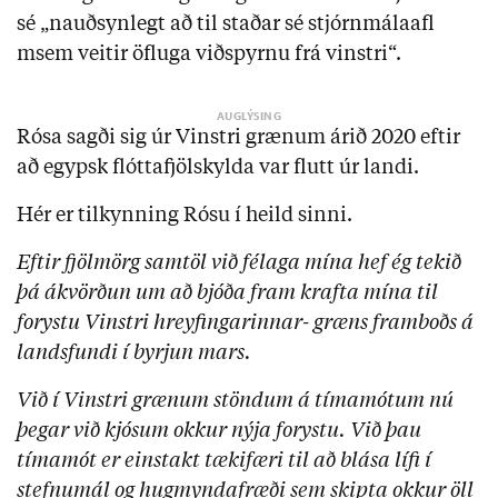
sé „nauðsynlegt að til staðar sé stjórnmálaafl
msem veitir öfluga viðspyrnu frá vinstri“.
Rósa sagði sig úr Vinstri grænum árið 2020 eftir
að egypsk flóttafjölskylda var flutt úr landi.
Hér er tilkynning Rósu í heild sinni.
Eftir fjölmörg samtöl við félaga mína hef ég tekið
þá ákvörðun um að bjóða fram krafta mína til
forystu Vinstri hreyfingarinnar- græns framboðs á
landsfundi í byrjun mars.
Við í Vinstri grænum stöndum á tímamótum nú
þegar við kjósum okkur nýja forystu. Við þau
tímamót er einstakt tækifæri til að blása lífi í
stefnumál og hugmyndafræði sem skipta okkur öll