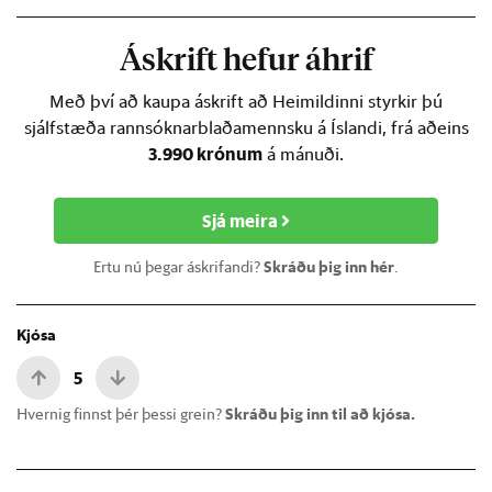
Áskrift hefur áhrif
Með því að kaupa áskrift að Heimildinni styrkir þú
sjálfstæða rannsóknarblaðamennsku á Íslandi, frá aðeins
3.990 krónum
á mánuði.
Sjá meira
Ertu nú þegar áskrifandi?
Skráðu þig inn hér
.
Kjósa
5
Hvernig finnst þér þessi grein?
Skráðu þig inn til að kjósa.