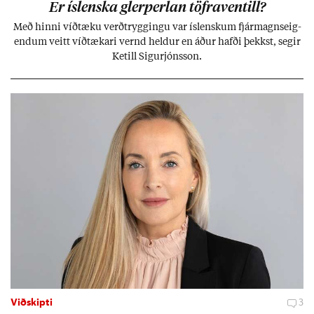
Er ís­lenska glerperl­an töfra­ventill?
Með hinni víð­tæku verð­trygg­ingu var ís­lensk­um fjár­magns­eig­
end­um veitt víð­tæk­ari vernd held­ur en áð­ur hafði þekkst, seg­ir
Ketill Sig­ur­jóns­son.
Viðskipti
3