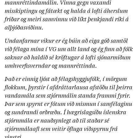
mannréttindamálin. Vinna gegn vaxandi
misskiptingu og fátækt og halda á lofti áherslum
friðar og meiri samvinnu við líkt þenkjandi ríki á
alþjóðasviðinu.
Undanfarnar vikur er ég búin að eiga góð samtöl
við félaga mína í VG um allt land og ég finn að fólk
saknar að haldið sé kröftugar á lofti sjónarmiðum
umhverfisverndar og mannréttinda.
Það er einnig ljóst að félagshyggjufólk, í mörgum
flokkum, þyrstir í afdráttarlausa afstöðu til þeirra
vandamála sem stjórnmálin standa frammi fyrir.
Þar sem spyrnt er fótum við mismun í samfélaginu
og sundrandi orðræðu. Í hægrislagsíðu íslenskra
stjórnmála er nauðsynlegt að til staðar sé
stjórnmálaafl sem veitir öfluga viðspyrnu frá
vinstri.