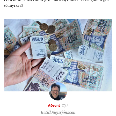
Fóru hinir jafn­vel hinir grimmu Ass­yríu­menn á taug­um vegna
sól­myrkva?
Aðsent
7
Ketill Sigurjónsson