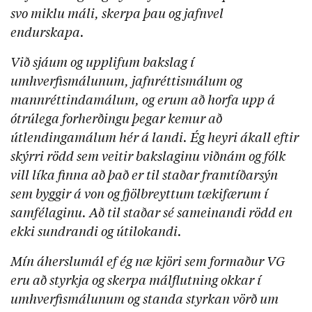
svo miklu máli, skerpa þau og jafnvel
endurskapa.
Við sjáum og upplifum bakslag í
umhverfismálunum, jafnréttismálum og
mannréttindamálum, og erum að horfa upp á
ótrúlega forherðingu þegar kemur að
útlendingamálum hér á landi. Ég heyri ákall eftir
skýrri rödd sem veitir bakslaginu viðnám og fólk
vill líka finna að það er til staðar framtíðarsýn
sem byggir á von og fjölbreyttum tækifærum í
samfélaginu. Að til staðar sé sameinandi rödd en
ekki sundrandi og útilokandi.
Mín áherslumál ef ég næ kjöri sem formaður VG
eru að styrkja og skerpa málflutning okkar í
umhverfismálunum og standa styrkan vörð um