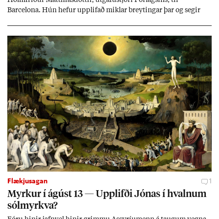
Barcelona. Hún hef­ur upp­lif­að mikl­ar breyt­ing­ar þar og seg­ir
Evr­ópu­sam­band­ið hafa dælt styrkj­um til Spán­ar og það til ým­
issa mála, eins og til end­ur­bóta á sam­göng­um og land­bún­aði
jafnt sem styrkj­um til menn­ing­ar­mála. Þá hafi katalónsk­an hlot­
ið með­byr.
Flækjusagan
1
Myrk­ur í ág­úst 13 — Upp­lifði Jón­as í hvaln­um
sól­myrkva?