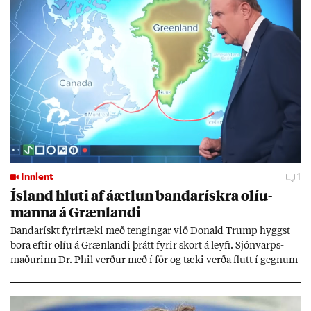
Innlent
1
Ís­land hluti af áætl­un banda­rískra ol­íu­
manna á Græn­landi
Banda­rískt fyr­ir­tæki með teng­ing­ar við Don­ald Trump hyggst
bora eft­ir olíu á Græn­landi þrátt fyr­ir skort á leyfi. Sjón­varps­
mað­ur­inn Dr. Phil verð­ur með í för og tæki verða flutt í gegn­um
Ís­land af um­deilda stór­fyr­ir­tæk­inu Halli­burt­on.