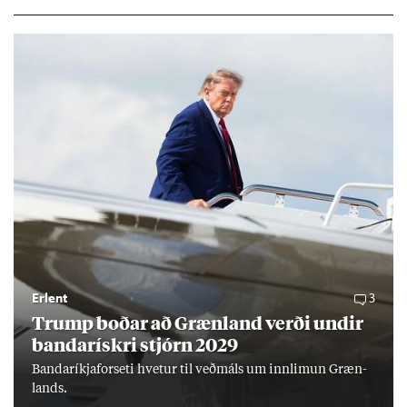
ar hafi engu að síð­ur skap­að áskor­an­ir.
Erlent
3
Trump boð­ar að Græn­land verði und­ir
banda­rískri stjórn 2029
Banda­ríkja­for­seti hvet­ur til veð­máls um inn­limun Græn­
lands.