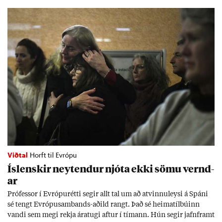
Viðtal
Horft til Evrópu
Ís­lensk­ir neyt­end­ur njóta ekki sömu vernd­
ar
Pró­fess­or í Evr­ópu­rétti seg­ir allt tal um að at­vinnu­leysi á Spáni
sé tengt Evr­ópu­sam­bands-að­ild rangt. Það sé heima­tíl­bú­inn
vandi sem megi rekja ára­tugi aft­ur í tím­ann. Hún seg­ir jafn­framt