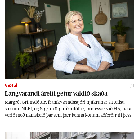
Viðtal
1
Langvar­andi áreiti get­ur vald­ið skaða
Mar­grét Gríms­dótt­ir, fram­kvæmda­stjóri hjúkr­un­ar á Heilsu­
stofn­un NLFÍ, og Sigrún Sig­urð­ar­dótt­ir, pró­fess­or við HA, hafa
ver­ið með nám­skeið þar sem þær kenna kon­um að­ferð­ir til þess
að tak­ast á við streitu og af­leið­ing­ar áfalla.