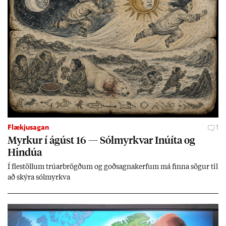
Flækjusagan
1
Myrk­ur í ág­úst 16 — Sól­myrkv­ar Inúíta og
Hind­úa
Í flest­öll­um trú­ar­brögð­um og goð­sagna­kerf­um má finna sög­ur til
að skýra sól­myrkva