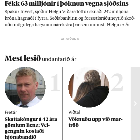
Fékk 63 millj­ón­ir í þókn­un vegna sjóðs­ins
Spak­ur In­vest, sjóð­ur Helgu Við­ars­dótt­ur skil­aði 242 millj­óna
króna hagn­aði í fyrra. Seðla­bank­inn og for­sæt­is­ráðu­neyt­ið skoð­
uðu mögu­lega hags­muna­árekstra þar sem unnusti Helgu er Ás­
geir Jóns­son seðla­banka­stjóri.
Mest lesið
undanfarið ár
1
2
Fréttir
Viðtal
Inn
Skattakóng­ur á 42 ára
Vökn­uðu upp við mar­
RÚV
göml­um Benz: Vel­
tröð
Mar
gengn­in kostaði
un
hjóna­band­ið