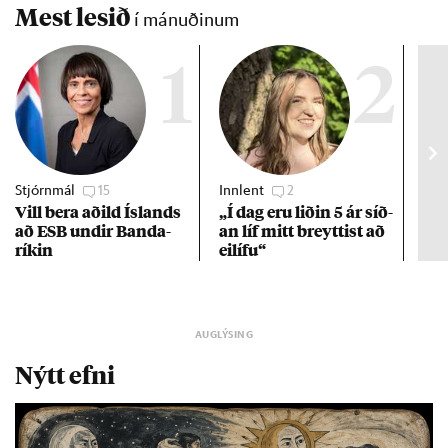
Mest lesið
í mánuðinum
1
2
Stjórnmál
15
Innlent
2
Stj
Vill bera að­ild Ís­lands
„Í dag eru lið­in 5 ár síð­
Kre
að ESB und­ir Banda­
an líf mitt breytt­ist að
af 
rík­in
ei­lífu“
Nýtt efni