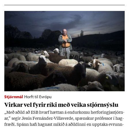
að að­ild að ESB styrki stöðu neyt­enda, en það séu sann­ar­lega víti
til þess að var­ast.
Stjórnmál
Horft til Evrópu
Virk­ar vel fyr­ir ríki með veika stjórn­sýslu
„Með að­ild að ESB hvarf hætt­an á end­ur­komu her­for­ingja­stjórn­
ar,“ seg­ir Jesús Fer­nández-Villa­ver­de, spænsk­ur pró­fess­or í hag­
fræði. Spánn hafi hagn­ast mik­ið á að­ild­inni en upp­taka evr­unn­