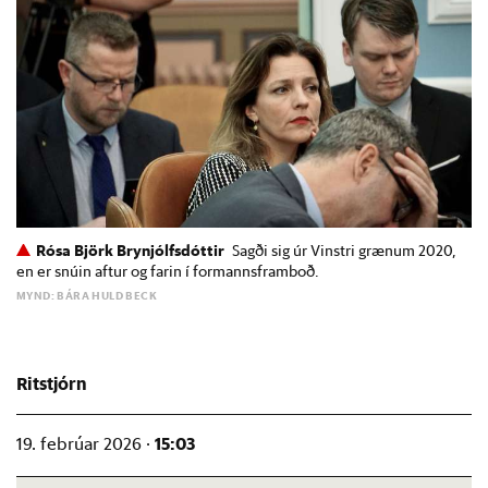
Rósa Björk Brynjólfsdóttir
Sagði sig úr Vinstri grænum 2020,
en er snúin aftur og farin í formannsframboð.
MYND: BÁRA HULD BECK
Ritstjórn
15:03
19. febrúar 2026 ·