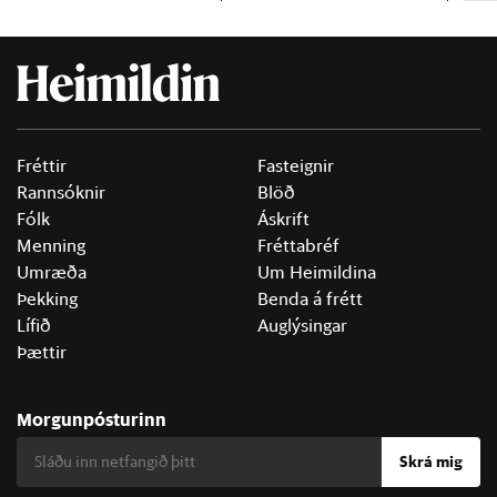
Fréttir
Fasteignir
Rannsóknir
Blöð
Fólk
Áskrift
Menning
Fréttabréf
Umræða
Um Heimildina
Þekking
Benda á frétt
Lífið
Auglýsingar
Þættir
Morgunpósturinn
Skrá mig