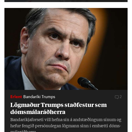
Erlent
Bandaríki Trumps
2
Lög­mað­ur Trumps stað­fest­ur sem
dóms­mála­ráð­herra
Banda­ríkja­for­seti vill hefna sín á and­stæð­ing­um sín­um og
hef­ur feng­ið per­sónu­leg­an lög­mann sinn í embætti dóms­