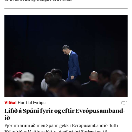
Viðtal
Horft til Evrópu
1
Líf­ið á Spáni fyr­ir og eft­ir Evr­ópu­sam­band­
ið
Fjór­um ár­um áð­ur en Spánn gekk í Evr­ópu­sam­band­ið flutti
Hólm­fríð­ur Matth­ías­dótt­ir, út­gáfu­stjóri For­lags­ins, til