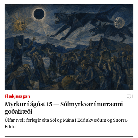
Flækjusagan
1
Myrk­ur í ág­úst 15 — Sól­myrkv­ar í nor­rænni
goða­fræði
Úlf­ar tveir fer­leg­ir elta Sól og Mána í Eddu­kvæð­um og Snorra-
Eddu