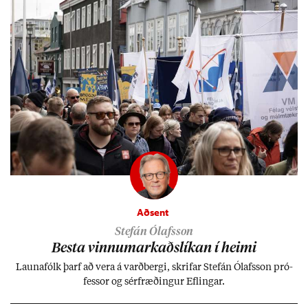
Aðsent
Stefán Ólafsson
Besta vinnu­mark­aðs­lík­an í heimi
Launa­fólk þarf að vera á varð­bergi, skrif­ar Stefán Ólafs­son pró­
fess­or og sér­fræð­ing­ur Efl­ing­ar.