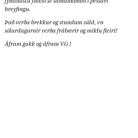
fyndnasta fólkið sé samankomið í þessari
hreyfingu.
Það verða brekkur og stundum súld, en
sólardagarnir verða frábærir og miklu fleiri!
Áfram gakk og áfram VG !