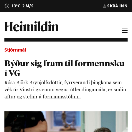
13°C
2 M/S
SKRÁ INN
Stjórnmál
Býður sig fram til formennsku
í VG
Rósa Björk Brynj­ólfs­dótt­ir, fyrr­ver­andi þing­kona sem
vék úr Vinstri græn­um vegna út­lend­inga­mála, er snú­in
aft­ur og stefn­ir á for­manns­stól­inn.