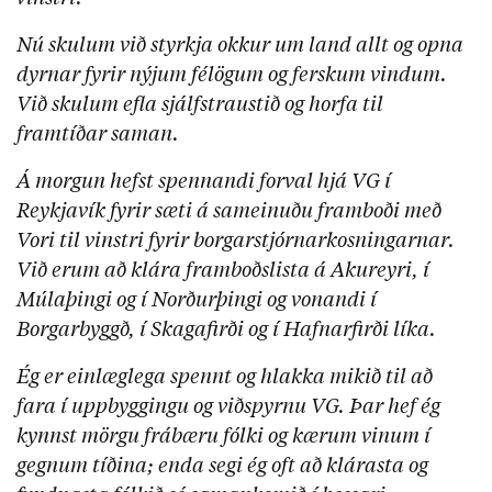
Nú skulum við styrkja okkur um land allt og opna
dyrnar fyrir nýjum félögum og ferskum vindum.
Við skulum efla sjálfstraustið og horfa til
framtíðar saman.
Á morgun hefst spennandi forval hjá VG í
Reykjavík fyrir sæti á sameinuðu framboði með
Vori til vinstri fyrir borgarstjórnarkosningarnar.
Við erum að klára framboðslista á Akureyri, í
Múlaþingi og í Norðurþingi og vonandi í
Borgarbyggð, í Skagafirði og í Hafnarfirði líka.
Ég er einlæglega spennt og hlakka mikið til að
fara í uppbyggingu og viðspyrnu VG. Þar hef ég
kynnst mörgu frábæru fólki og kærum vinum í
gegnum tíðina; enda segi ég oft að klárasta og