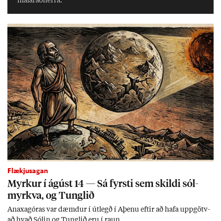
mála­ráð­herra.
Flækjusagan
Myrk­ur í ág­úst 14 — Sá fyrsti sem skildi sól­
myrkva, og Tungl­ið
An­axagór­as var dæmd­ur í út­legð í Aþenu eft­ir að hafa upp­götv­
að hvað Sól­in og Tungl­ið eru í raun