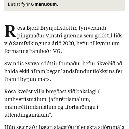
6 mánuðum
Birtist fyrir
.
R
ósa Björk Brynjólfsdóttir, fyrrverandi
þingmaður Vinstri grænna sem gekk til liðs
við Samfylkinguna árið 2020, hefur tilkynnt um
formannsframboð í VG.
Svandís Svavarsdóttir formaður hefur ákveðið að
halda ekki áfram þegar landsfundur flokksins fer
fram í byrjun mars.
Rósa kveðst vilja bregðast við bakslagi í
umhverfismálum, jafnréttismálum,
mannréttindamálum og „forherðingu í
útlendingamálum“.
Hún segir að í hægri slagsíðu íslenskra stjórnmála