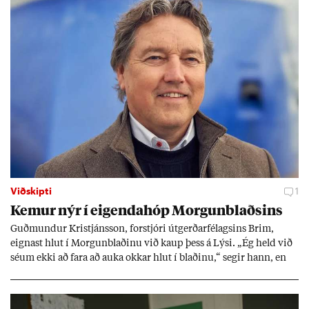
Viðskipti
1
Kem­ur nýr í eig­enda­hóp Morg­un­blaðs­ins
Guð­mund­ur Kristjáns­son, for­stjóri út­gerð­ar­fé­lags­ins Brim,
eign­ast hlut í Morg­un­blað­inu við kaup þess á Lýsi. „Ég held við
sé­um ekki að fara að auka okk­ar hlut í blað­inu,“ seg­ir hann, en
eig­end­ur blaðs­ins úr röð­um út­gerð­ar­manna greiddu ta­prekst­ur
þess í fyrra með 600 millj­óna hluta­fjáraukn­ingu.