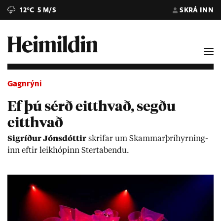
12°C
5 M/S
SKRÁ INN
Gagnrýni
Ef þú sérð eitthvað, segðu
eitthvað
Sig­ríð­ur Jóns­dótt­ir
skrif­ar um Skamm­ar­þrí­hyrn­ing­
inn eft­ir leik­hóp­inn Sterta­bendu.