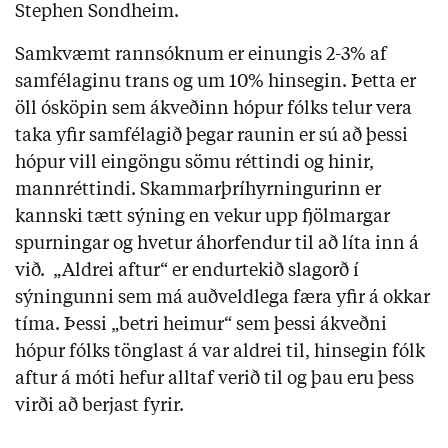
Stephen Sondheim.
Samkvæmt rannsóknum er einungis 2-3% af
samfélaginu trans og um 10% hinsegin. Þetta er
öll ósköpin sem ákveðinn hópur fólks telur vera
taka yfir samfélagið þegar raunin er sú að þessi
hópur vill eingöngu sömu réttindi og hinir,
mannréttindi. Skammarþríhyrningurinn er
kannski tætt sýning en vekur upp fjölmargar
spurningar og hvetur áhorfendur til að líta inn á
við. „Aldrei aftur“ er endurtekið slagorð í
sýningunni sem má auðveldlega færa yfir á okkar
tíma. Þessi „betri heimur“ sem þessi ákveðni
hópur fólks tönglast á var aldrei til, hinsegin fólk
aftur á móti hefur alltaf verið til og þau eru þess
virði að berjast fyrir.