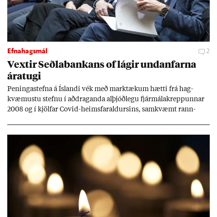
Efnahagsmál
2
Vext­ir Seðla­bank­ans of lág­ir und­an­farna
ára­tugi
Pen­inga­stefna á Ís­landi vék með mark­tæk­um hætti frá hag­
kvæm­ustu stefnu í að­drag­anda al­þjóð­legu fjár­málakrepp­unn­ar
2008 og í kjöl­far Covid-heims­far­ald­urs­ins, sam­kvæmt rann­
sókn­ar­rit­gerð Seðla­bank­ans. Vext­ir hafa al­mennt ver­ið of lág­ir.
Tíð áföll og óvissa tor­velda hag­stjórn á Ís­landi.