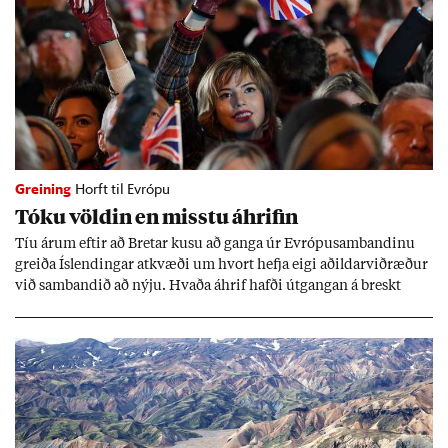
Greining
Horft til Evrópu
Tóku völd­in en misstu áhrif­in
Tíu ár­um eft­ir að Bret­ar kusu að ganga úr Evr­ópu­sam­band­inu
greiða Ís­lend­ing­ar at­kvæði um hvort hefja eigi að­ild­ar­við­ræð­ur
við sam­band­ið að nýju. Hvaða áhrif hafði út­gang­an á breskt
sam­fé­lag og hvaða lex­íu geta Ís­lend­ing­ar lært af henni?