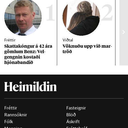
1
2
Fréttir
Viðtal
Inn
Skattakóng­ur á 42 ára
Vökn­uðu upp við mar­
RÚV
göml­um Benz: Vel­
tröð
Mar
gengn­in kostaði
un
hjóna­band­ið
Fréttir
Fasteignir
Rannsóknir
Blöð
Fólk
Áskrift