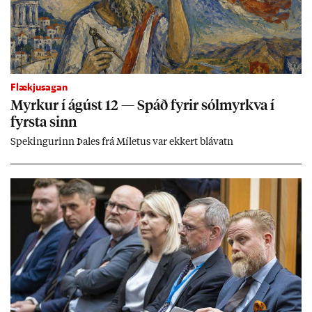
Flækjusagan
Myrk­ur í ág­úst 12 — Spáð fyr­ir sól­myrkva í
fyrsta sinn
Spek­ing­ur­inn Þa­les frá Míletus var ekk­ert blá­vatn