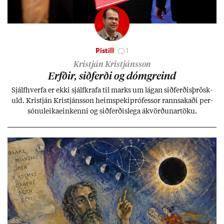
Pistill
1
Kristján Kristjánsson
Erfð­ir, sið­ferði og dómgreind
Sjálf­hverfa er ekki sjálf­krafa til marks um lág­an sið­ferð­is­þrösk­
uld. Kristján Kristjáns­son heim­speki­pró­fess­or rann­sak­aði per­
sónu­leika­ein­kenni og sið­ferð­is­lega ákvörð­un­ar­töku.