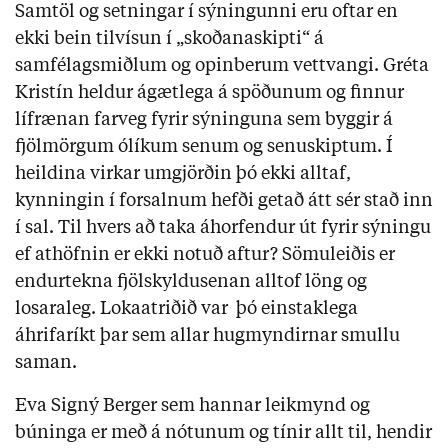
Samtöl og setningar í sýningunni eru oftar en
ekki bein tilvísun í „skoðanaskipti“ á
samfélagsmiðlum og opinberum vettvangi. Gréta
Kristín heldur ágætlega á spöðunum og finnur
lífrænan farveg fyrir sýninguna sem byggir á
fjölmörgum ólíkum senum og senuskiptum. Í
heildina virkar umgjörðin þó ekki alltaf,
kynningin í forsalnum hefði getað átt sér stað inn
í sal. Til hvers að taka áhorfendur út fyrir sýningu
ef athöfnin er ekki notuð aftur? Sömuleiðis er
endurtekna fjölskyldusenan alltof löng og
losaraleg. Lokaatriðið var þó einstaklega
áhrifaríkt þar sem allar hugmyndirnar smullu
saman.
Eva Signý Berger sem hannar leikmynd og
búninga er með á nótunum og tínir allt til, hendir