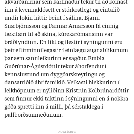
ákvarðanirnar sem karlmaður tekur til að komast
inn á kvennaklósett er stórkostlegt og eintalið
undir lokin hittir beint í sálina. Bjarni
Snæbjörnsson og Fannar Arnarsson fá einnig
tækifæri til að skína, kúrekarómansinn var
bráðfyndinn. En líkt og flestir í sýningunni eru
þeir eftirminnilegastir í einlægu augnablikunum
þar sem sannleikurinn er sagður. Embla
Guðrúnar-Ágústdóttir tekur áhorfendur í
kennslustund um dyggðarskreytingu og
dansatriðið áhrifamikið. Veikasti hlekkurinn í
leikhópnum er nýliðinn Kristrún Kolbrúnardóttir
sem finnur ekki taktinn í sýningunni en á nokkra
góða spretti inn á milli, þá sérstaklega í
pallborðsumræðunum.