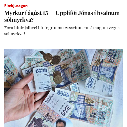
Flækjusagan
Myrk­ur í ág­úst 13 — Upp­lifði Jón­as í hvaln­um
sól­myrkva?
Fóru hinir jafn­vel hinir grimmu Ass­yríu­menn á taug­um vegna
sól­myrkva?