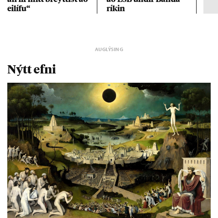
ei­lífu“
rík­in
Nýtt efni