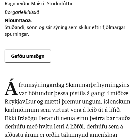
Ragnheiður Maísól Sturludóttir
Borgarleikhúsið
Niðurstaða:
Stuðandi, sönn og sár sýning sem skilur eftir fjölmargar
spurningar.
Gefðu umsögn
Á
frumsýningardag Skammarþríhyrningsins
var höfundur þessa pistils á gangi í miðbæ
Reykjavíkur og mætti þremur ungum, íslenskum
karlmönnum sem virtust vera á leið út á lífið.
Ekki frásögu færandi nema einn þeirra bar rauða
derhúfu með hvítu letri á höfði, derhúfu sem á
síðustu árum er orðin táknmynd amerískrar