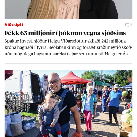
Viðskipti
3
Fékk 63 millj­ón­ir í þókn­un vegna sjóðs­ins
Spak­ur In­vest, sjóð­ur Helgu Við­ars­dótt­ur skil­aði 242 millj­óna
króna hagn­aði í fyrra. Seðla­bank­inn og for­sæt­is­ráðu­neyt­ið skoð­
uðu mögu­lega hags­muna­árekstra þar sem unnusti Helgu er Ás­
geir Jóns­son seðla­banka­stjóri.