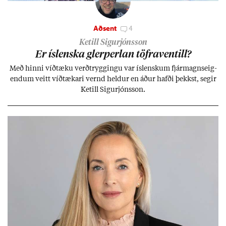
Aðsent
4
Ketill Sigurjónsson
Er ís­lenska glerperl­an töfra­ventill?
Með hinni víð­tæku verð­trygg­ingu var ís­lensk­um fjár­magns­eig­
end­um veitt víð­tæk­ari vernd held­ur en áð­ur hafði þekkst, seg­ir
Ketill Sig­ur­jóns­son.