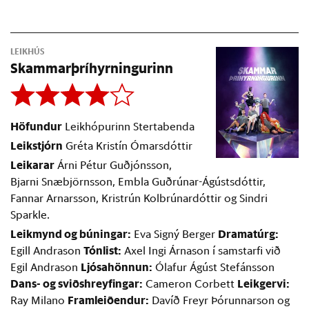
LEIKHÚS
Skamm­ar­þrí­hyrn­ing­ur­inn
Höfundur
Leikhópurinn Stertabenda
Leikstjórn
Gréta Kristín Ómarsdóttir
Leikarar
Árni Pétur Guðjónsson,
Bjarni Snæbjörnsson, Embla Guðrúnar-Ágústsdóttir,
Fannar Arnarsson, Kristrún Kolbrúnardóttir og Sindri
Sparkle.
Leikmynd og búningar:
Dramatúrg:
Eva Signý Berger
Tónlist:
Egill Andrason
Axel Ingi Árnason í samstarfi við
Ljósahönnun:
Egil Andrason
Ólafur Ágúst Stefánsson
Dans- og sviðshreyfingar:
Leikgervi:
Cameron Corbett
Framleiðendur:
Ray Milano
Davíð Freyr Þórunnarson og