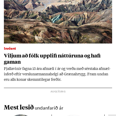
Innlent
Vilj­um að fólk upp­lifi nátt­úr­una og hafi
gam­an
Fjalla­vin­ir fagna 15 ára af­mæli í ár og verða með sér­staka af­mæl­
is­ferð eft­ir versl­un­ar­manna­helgi að Græna­hrygg. Fram und­an
eru alls kon­ar skemmti­leg­ar ferð­ir.
Mest lesið
undanfarið ár