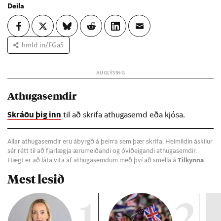
Deila
hmld.in/FGa5
Athugasemdir
Skráðu þig inn
til að skrifa athugasemd eða kjósa.
Allar athugasemdir eru ábyrgð á þeirra sem þær skrifa. Heimildin áskilur
sér rétt til að fjarlægja ærumeiðandi og óviðeigandi athugasemdir.
Hægt er að láta vita af athugasemdum með því að smella á
Tilkynna
.
Mest lesið
1
2