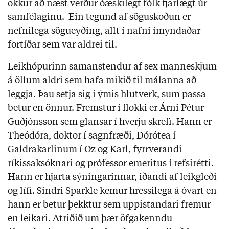
okkur að næst verður óæskilegt fólk fjarlægt úr
samfélaginu. Ein tegund af söguskoðun er
nefnilega sögueyðing, allt í nafni ímyndaðar
fortíðar sem var aldrei til.
Leikhópurinn samanstendur af sex manneskjum
á öllum aldri sem hafa mikið til málanna að
leggja. Þau setja sig í ýmis hlutverk, sum passa
betur en önnur. Fremstur í flokki er Árni Pétur
Guðjónsson sem glansar í hverju skrefi. Hann er
Theódóra, doktor í sagnfræði, Dórótea í
Galdrakarlinum í Oz og Karl, fyrrverandi
ríkissaksóknari og prófessor emeritus í refsirétti.
Hann er hjarta sýningarinnar, iðandi af leikgleði
og lífi. Sindri Sparkle kemur hressilega á óvart en
hann er betur þekktur sem uppistandari fremur
en leikari. Atriðið um þær öfgakenndu