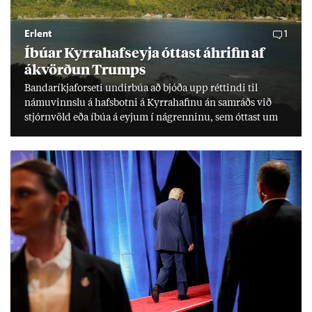
Erlent
1
Íbú­ar Kyrra­hafs­eyja ótt­ast áhrif­in af
ákvörð­un Trumps
Banda­ríkja­for­seti und­ir­búa að bjóða upp rétt­indi til
námu­vinnslu á hafs­botni á Kyrra­haf­inu án sam­ráðs við
stjórn­völd eða íbúa á eyj­um í ná­grenn­inu, sem ótt­ast um
lífs­við­ur­væri sitt og um­hverfi.