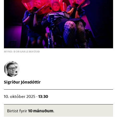
MYND: BORGARLEIKHÚSIÐ
Sigríður Jónsdóttir
13:30
10. október 2025 ·
10 mánuðum
Birtist fyrir
.