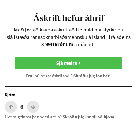
Áskrift hefur áhrif
Með því að kaupa áskrift að Heimildinni styrkir þú
sjálfstæða rannsóknarblaðamennsku á Íslandi, frá aðeins
3.990 krónum
á mánuði.
Sjá meira
Ertu nú þegar áskrifandi?
Skráðu þig inn hér
.
Kjósa
6
Hvernig finnst þér þessi grein?
Skráðu þig inn til að kjósa.