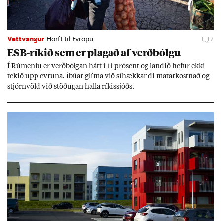
Vettvangur
Horft til Evrópu
2
ESB-rík­ið sem er plag­að af verð­bólgu
Í Rúm­en­íu er verð­bólg­an hátt í 11 pró­sent og land­ið hef­ur ekki
tek­ið upp evr­una. Íbú­ar glíma við sí­hækk­andi mat­ar­kostn­að og
stjórn­völd við stöð­ug­an halla rík­is­sjóðs.