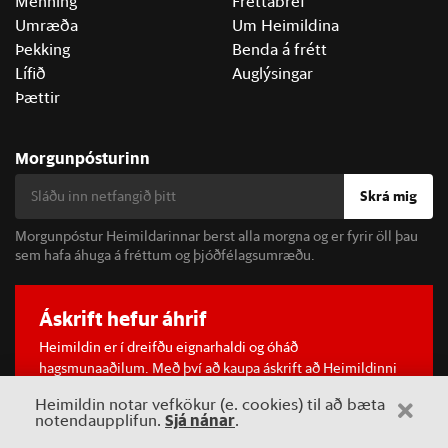
Menning
Fréttabréf
Umræða
Um Heimildina
Þekking
Benda á frétt
Lífið
Auglýsingar
Þættir
Morgunpósturinn
Skrá mig
Morgunpóstur Heimildarinnar berst alla morgna og er fyrir öll þau
sem hafa áhuga á fréttum og þjóðfélagsumræðu.
Áskrift hefur áhrif
Heimildin er í dreifðu eignarhaldi og óháð
hagsmunaaðilum. Með því að kaupa áskrift að Heimildinni
styrkir þú sjálfstæða rannsóknarblaðamennsku.
Heimildin notar vefkökur (e. cookies) til að bæta
Sjá meira
Sjá nánar
notendaupplifun.
.