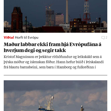
Viðtal
Horft til Evrópu
2
Mað­ur labb­ar ekki fram hjá Evr­ópuf­ána á
hverj­um degi og seg­ir takk
Kri­stof Magnús­son er þekkt­ur rit­höf­und­ur og leik­skáld sem á
þýska móð­ur og ís­lensk­an föð­ur. Hann hef­ur bú­ið í Þýskalandi
frá blautu barns­beini, sem barn í Ham­borg og full­orð­inn í
Berlín, en er vel kunn­ug­ur á Ís­landi og tal­ar ís­lensku. Hvernig
ætli hann upp­lifi að búa í landi inn­an Evr­ópu­sam­bands­ins?