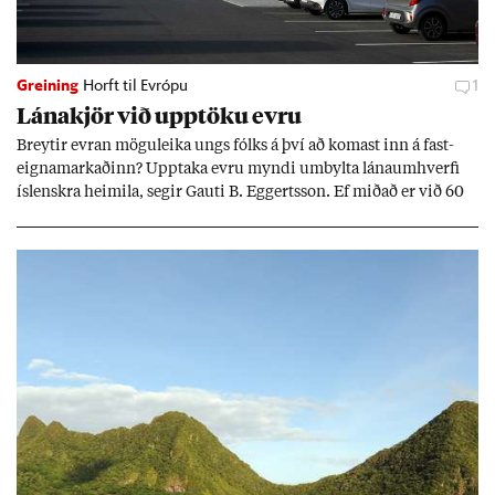
Greining
Horft til Evrópu
1
Lána­kjör við upp­töku evru
Breyt­ir evr­an mögu­leika ungs fólks á því að kom­ast inn á fast­
eigna­mark­að­inn? Upp­taka evru myndi um­bylta lánaum­hverfi
ís­lenskra heim­ila, seg­ir Gauti B. Eggerts­son. Ef mið­að er við 60
millj­óna króna lán til 25 ára myndi mán­að­ar­leg greiðslu­byrði
lækka um þriðj­ung.