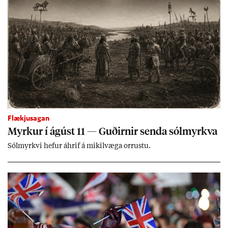
Flækjusagan
Myrk­ur í ág­úst 11 — Guð­irn­ir senda sól­myrkva
Sól­myrkvi hef­ur áhrif á mik­il­væga orr­ustu.