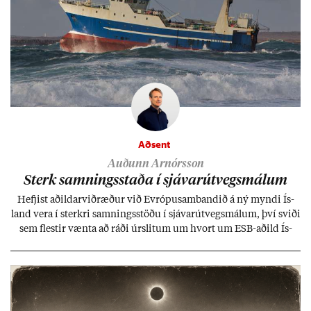
Aðsent
Auðunn Arnórsson
Sterk samn­ings­staða í sjáv­ar­út­vegs­mál­um
Hefj­ist að­ild­ar­við­ræð­ur við Evr­ópu­sam­band­ið á ný myndi Ís­
land vera í sterkri samn­ings­stöðu í sjáv­ar­út­vegs­mál­um, því sviði
sem flest­ir vænta að ráði úr­slit­um um hvort um ESB-að­ild Ís­
lands geti sam­ist. Hvað land­bún­að­ar­mál snert­ir myndi stuðn­
ing­ur við bænd­ur og dreif­býli breyt­ast mik­ið frá nú­ver­andi
kerfi, en sveigj­an­leiki til lausna er um­tals­verð­ur.