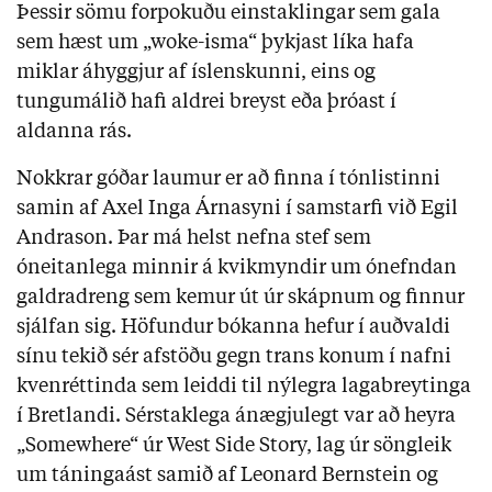
Þessir sömu forpokuðu einstaklingar sem gala
sem hæst um „woke-isma“ þykjast líka hafa
miklar áhyggjur af íslenskunni, eins og
tungumálið hafi aldrei breyst eða þróast í
aldanna rás.
Nokkrar góðar laumur er að finna í tónlistinni
samin af Axel Inga Árnasyni í samstarfi við Egil
Andrason. Þar má helst nefna stef sem
óneitanlega minnir á kvikmyndir um ónefndan
galdradreng sem kemur út úr skápnum og finnur
sjálfan sig. Höfundur bókanna hefur í auðvaldi
sínu tekið sér afstöðu gegn trans konum í nafni
kvenréttinda sem leiddi til nýlegra lagabreytinga
í Bretlandi. Sérstaklega ánægjulegt var að heyra
„Somewhere“ úr West Side Story, lag úr söngleik
um táningaást samið af Leonard Bernstein og