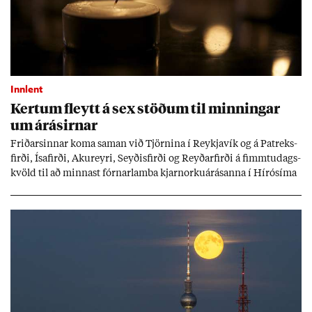
Innlent
Kert­um fleytt á sex stöð­um til minn­ing­ar
um árás­irn­ar
Frið­arsinn­ar koma sam­an við Tjörn­ina í Reykja­vík og á Pat­reks­
firði, Ísa­firði, Ak­ur­eyri, Seyð­is­firði og Reyð­ar­firði á fimmtu­dags­
kvöld til að minn­ast fórn­ar­lamba kjarn­orku­árás­anna í Hírósíma
og Naga­sakí.