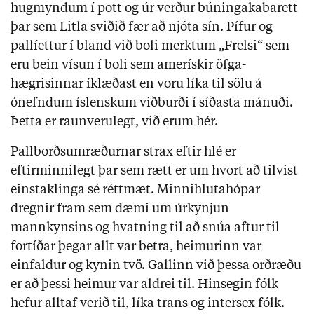
hugmyndum í pott og úr verður búningakabarett
þar sem Litla sviðið fær að njóta sín. Pífur og
pallíettur í bland við boli merktum „Frelsi“ sem
eru bein vísun í boli sem amerískir öfga-
hægrisinnar íklæðast en voru líka til sölu á
ónefndum íslenskum viðburði í síðasta mánuði.
Þetta er raunverulegt, við erum hér.
Pallborðsumræðurnar strax eftir hlé er
eftirminnilegt þar sem rætt er um hvort að tilvist
einstaklinga sé réttmæt. Minnihlutahópar
dregnir fram sem dæmi um úrkynjun
mannkynsins og hvatning til að snúa aftur til
fortíðar þegar allt var betra, heimurinn var
einfaldur og kynin tvö. Gallinn við þessa orðræðu
er að þessi heimur var aldrei til. Hinsegin fólk
hefur alltaf verið til, líka trans og intersex fólk.