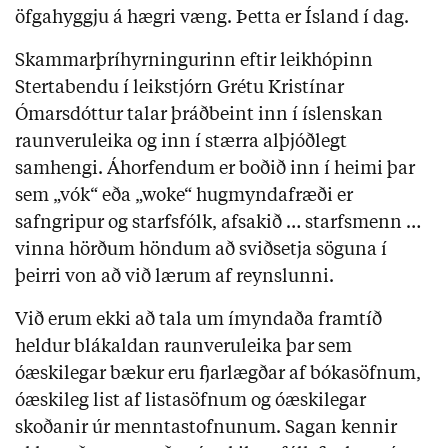
öfgahyggju á hægri væng. Þetta er Ísland í dag.
Skammarþríhyrningurinn eftir leikhópinn
Stertabendu í leikstjórn Grétu Kristínar
Ómarsdóttur talar þráðbeint inn í íslenskan
raunveruleika og inn í stærra alþjóðlegt
samhengi. Áhorfendum er boðið inn í heimi þar
sem „vók“ eða „woke“ hugmyndafræði er
safngripur og starfsfólk, afsakið … starfsmenn …
vinna hörðum höndum að sviðsetja söguna í
þeirri von að við lærum af reynslunni.
Við erum ekki að tala um ímyndaða framtíð
heldur blákaldan raunveruleika þar sem
óæskilegar bækur eru fjarlægðar af bókasöfnum,
óæskileg list af listasöfnum og óæskilegar
skoðanir úr menntastofnunum. Sagan kennir