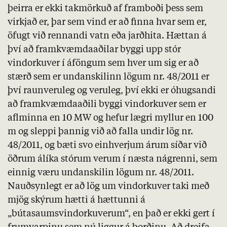
þeirra er ekki takmörkuð af framboði þess sem
virkjað er, þar sem vind er að finna hvar sem er,
öfugt við rennandi vatn eða jarðhita. Hættan á
því að framkvæmdaaðilar byggi upp stór
vindorkuver í áföngum sem hver um sig er að
stærð sem er undanskilinn lögum nr. 48/2011 er
því raunveruleg og veruleg, því ekki er óhugsandi
að framkvæmdaaðili byggi vindorkuver sem er
aflminna en 10 MW og hefur lægri myllur en 100
m
og sleppi þannig við að falla undir lög nr.
48/2011, og bæti svo einhverjum árum síðar við
öðrum álíka stórum verum í næsta nágrenni, sem
einnig væru undanskilin lögum nr. 48/2011.
Nauðsynlegt er að lög um vindorkuver taki með
mjög skýrum hætti á hættunni á
„
bútasaumsvindorkuverum
“, en það er ekki gert í