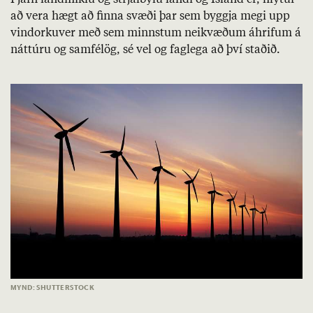
Í jafn land­miklu og strjál­býlu landi og Ís­land er, hlýt­ur
að vera hægt að finna svæði þar sem byggja megi upp
vindorku­ver með sem minnst­um nei­kvæð­um áhrif­um á
nátt­úru og sam­fé­lög, sé vel og fag­lega að því stað­ið.
MYND: SHUTTERSTOCK