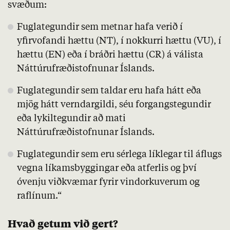
svæðum:
Fuglategundir sem metnar hafa verið í
yfirvofandi hættu (
NT
), í nokkurri hættu (
VU
), í
hættu (EN) eða í bráðri hættu (
CR
) á válista
Náttúrufræðistofnunar Íslands.
Fuglategundir sem taldar eru hafa hátt eða
mjög hátt verndargildi, séu forgangstegundir
eða lykiltegundir að mati
Náttúrufræðistofnunar Íslands.
Fuglategundir sem eru sérlega líklegar til áflugs
vegna líkamsbyggingar eða atferlis og því
óvenju viðkvæmar fyrir vindorkuverum og
raflínum.“
Hvað getum við gert?