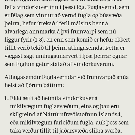
fella vindorkuver inn í þessi lög. Fuglavernd, sem
er félag sem vinnur að vernd fugla og búsvæða
þeirra, hefur ítrekað í ferli málsins bent á
alvarlega annmarka á því frumvarpi sem nú
liggur fyrir (1-3), en enn sem komið er hefur ekkert
tillit verið tekið til þeirra athugasemda. Þetta er
vægast sagt umhugsunarvert í ljósi þeirrar ógnar
sem fuglum getur stafað af vindorkuverum.
Athugasemdir Fuglaverndar við frumvarpið snúa
helst að fjórum þáttum:
Ekki ætti að heimila vindorkuver á
mikilvægum fuglasvæðum, eins og þau eru
skilgreind af Náttúrufræðistofnun Íslands4,
eða mikilvægum farleiðum fugla, auk þess sem
taka verður tillit til jaðarsvæða slíkra svæða.