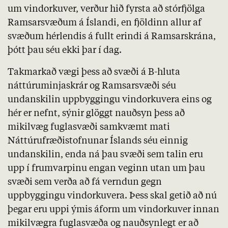
um vindorkuver, verður hið fyrsta að stórfjölga
Ramsarsvæðum
á Íslandi, en fjöldinn allur af
svæðum hérlendis á fullt erindi á
Ramsarskrána
,
þótt þau séu ekki þar í dag.
Takmarkað vægi þess að svæði á
B
-hluta
náttúruminjaskrár og
Ramsarsvæði
séu
undanskilin uppbyggingu vindorkuvera eins og
hér er nefnt, sýnir glöggt nauðsyn þess að
mikilvæg fuglasvæði samkvæmt mati
Náttúrufræðistofnunar Íslands séu einnig
undanskilin, enda ná þau svæði sem talin eru
upp í frumvarpinu engan veginn utan um þau
svæði sem verða að fá verndun gegn
uppbyggingu vindorkuvera. Þess skal getið að nú
þegar eru uppi ýmis áform um vindorkuver innan
mikilvægra fuglasvæða og nauðsynlegt er að