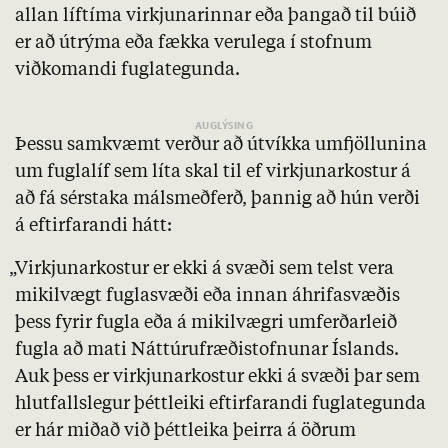
allan líftíma virkjunarinnar eða þangað til búið
er að útrýma eða fækka verulega í stofnum
viðkomandi fuglategunda.
Þessu samkvæmt verður að útvíkka umfjöllunina
um fuglalíf sem líta skal til ef virkjunarkostur á
að fá sérstaka málsmeðferð, þannig að hún verði
á eftirfarandi hátt:
„Virkjunarkostur er ekki á svæði sem telst vera
mikilvægt fuglasvæði eða innan áhrifasvæðis
þess fyrir fugla eða á mikilvægri umferðarleið
fugla að mati Náttúrufræðistofnunar Íslands.
Auk þess er virkjunarkostur ekki á svæði þar sem
hlutfallslegur þéttleiki eftirfarandi fuglategunda
er hár miðað við þéttleika þeirra á öðrum