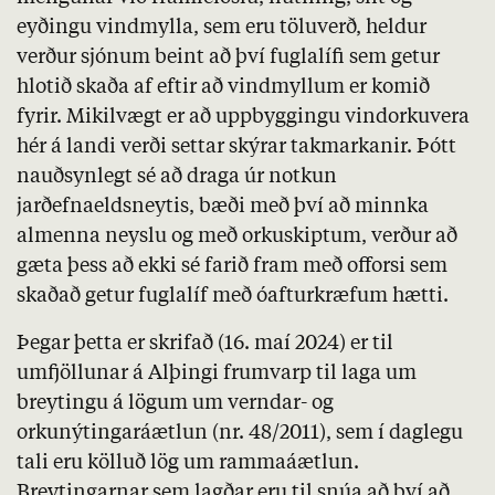
eyðingu vindmylla, sem eru töluverð, heldur
verður sjónum beint að því fuglalífi sem getur
hlotið skaða af eftir að vindmyllum er komið
fyrir. Mikilvægt er að uppbyggingu vindorkuvera
hér á landi verði settar skýrar takmarkanir. Þótt
nauðsynlegt sé að draga úr notkun
jarðefnaeldsneytis, bæði með því að minnka
almenna neyslu og með orkuskiptum, verður að
gæta þess að ekki sé farið fram með offorsi sem
skaðað getur fuglalíf með óafturkræfum hætti.
Þegar þetta er skrifað (16. maí 2024) er til
umfjöllunar á Alþingi frumvarp til laga um
breytingu á lögum um verndar- og
orkunýtingaráætlun (nr. 48/2011), sem í daglegu
tali eru kölluð lög um rammaáætlun.
Breytingarnar sem lagðar eru til snúa að því að