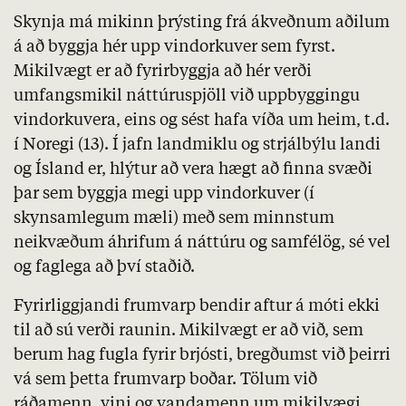
Skynja má mikinn þrýsting frá ákveðnum aðilum
á að byggja hér upp vindorkuver sem fyrst.
Mikilvægt er að fyrirbyggja að hér verði
umfangsmikil náttúruspjöll við uppbyggingu
vindorkuvera, eins og sést hafa víða um heim, t.d.
í
Noregi (13)
. Í jafn landmiklu og strjálbýlu landi
og Ísland er, hlýtur að vera hægt að finna svæði
þar sem byggja megi upp vindorkuver (í
skynsamlegum mæli) með sem minnstum
neikvæðum áhrifum á náttúru og samfélög, sé vel
og faglega að því staðið.
Fyrirliggjandi frumvarp bendir aftur á móti ekki
til að sú verði raunin. Mikilvægt er að við, sem
berum hag fugla fyrir brjósti, bregðumst við þeirri
vá sem þetta frumvarp boðar. Tölum við
ráðamenn, vini og vandamenn um mikilvægi