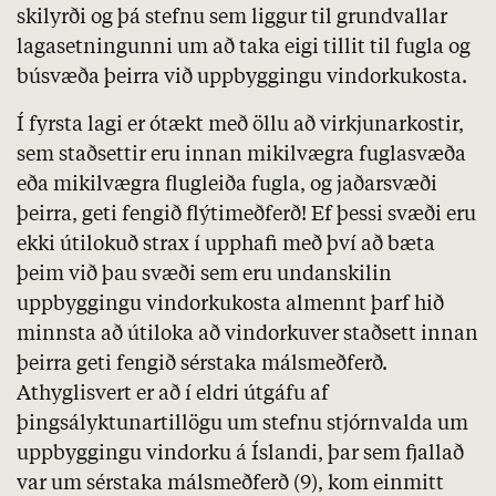
skilyrði og þá stefnu sem liggur til grundvallar
lagasetningunni um að taka eigi tillit til fugla og
búsvæða þeirra við uppbyggingu vindorkukosta.
Í fyrsta lagi er ótækt með öllu að virkjunarkostir,
sem staðsettir eru innan mikilvægra fuglasvæða
eða mikilvægra flugleiða fugla, og jaðarsvæði
þeirra, geti fengið flýtimeðferð! Ef þessi svæði eru
ekki útilokuð strax í upphafi með því að bæta
þeim við þau svæði sem eru undanskilin
uppbyggingu vindorkukosta almennt þarf hið
minnsta að útiloka að vindorkuver staðsett innan
þeirra geti fengið sérstaka málsmeðferð.
Athyglisvert er að í eldri útgáfu af
þingsályktunartillögu um stefnu stjórnvalda um
uppbyggingu vindorku á Íslandi, þar sem fjallað
var um sérstaka
málsmeðferð (9)
, kom einmitt