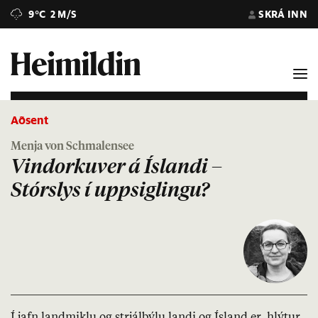
9°C
2 M/S
SKRÁ INN
Aðsent
Menja von Schmalensee
Vindorkuver á Íslandi –
Stórslys í uppsiglingu?