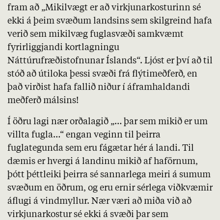
fram að „Mikilvægt er að virkjunarkosturinn sé
ekki á þeim svæðum landsins sem skilgreind hafa
verið sem mikilvæg fuglasvæði samkvæmt
fyrirliggjandi kortlagningu
Náttúrufræðistofnunar Íslands“. Ljóst er því að til
stóð að útiloka þessi svæði frá flýtimeðferð, en
það virðist hafa fallið niður í áframhaldandi
meðferð málsins!
Í öðru lagi nær orðalagið „… þar sem mikið er um
villta fugla…“ engan veginn til þeirra
fuglategunda sem eru fágætar hér á landi. Til
dæmis er hvergi á landinu mikið af haförnum,
þótt þéttleiki þeirra sé sannarlega meiri á sumum
svæðum en öðrum, og eru ernir sérlega viðkvæmir
áflugi á vindmyllur. Nær væri að miða við að
virkjunarkostur sé ekki á svæði þar sem