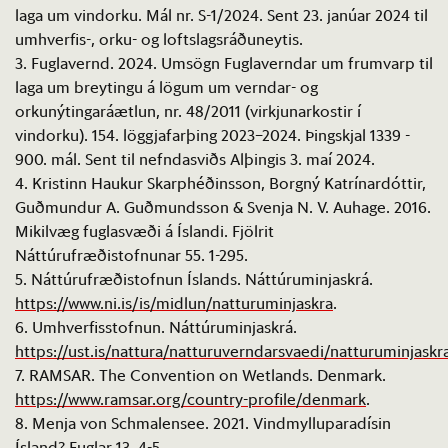
laga um vindorku. Mál nr.
S
-1/2024. Sent 23. janúar 2024 til
umhverfis-, orku- og loftslagsráðuneytis.
3. Fuglavernd. 2024. Umsögn Fuglaverndar um frumvarp til
laga um breytingu á lögum um verndar- og
orkunýtingaráætlun, nr. 48/2011 (virkjunarkostir í
vindorku). 154. löggjafarþing 2023–2024. Þingskjal 1339 -
900. mál. Sent til nefndasviðs Alþingis 3. maí 2024.
4. Kristinn Haukur Skarphéðinsson, Borgný Katrínardóttir,
Guðmundur A. Guðmundsson &
Svenja
N. V.
Auhage
. 2016.
Mikilvæg fuglasvæði á Íslandi. Fjölrit
Náttúrufræðistofnunar 55. 1-295.
5. Náttúrufræðistofnun Íslands. Náttúruminjaskrá.
https://www.ni.is
/
is
/
midlun
/
natturuminjaskra
.
6. Umhverfisstofnun. Náttúruminjaskrá.
https://ust.is
/
nattura
/
natturuverndarsvaedi
/
natturuminjaskr
7.
RAMSAR
.
The
Convention
on
Wetlands
.
Denmark
.
https://www.ramsar.org
/
country
-
profile
/
denmark
.
8. Menja von
Schmalensee
. 2021. Vindmylluparadísin
Ísland? Fuglar 13. 4-5.