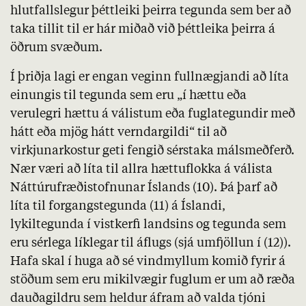
hlutfallslegur þéttleiki þeirra tegunda sem ber að
taka tillit til er hár miðað við þéttleika þeirra á
öðrum svæðum.
Í þriðja lagi er engan veginn fullnægjandi að líta
einungis til tegunda sem eru „í hættu eða
verulegri hættu á válistum eða fuglategundir með
hátt eða mjög hátt verndargildi“ til að
virkjunarkostur geti fengið sérstaka málsmeðferð.
Nær væri að líta til allra hættuflokka á válista
Náttúrufræðistofnunar
Íslands (10)
. Þá þarf að
líta til forgangstegunda (11) á
Íslandi
,
lykiltegunda í vistkerfi landsins og tegunda sem
eru sérlega líklegar til áflugs (sjá umfjöllun í (12)).
Hafa skal í huga að sé vindmyllum komið fyrir á
stöðum sem eru mikilvægir fuglum er um að ræða
dauðagildru sem heldur áfram að valda tjóni