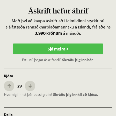
Áskrift hefur áhrif
Með því að kaupa áskrift að Heimildinni styrkir þú
sjálfstæða rannsóknarblaðamennsku á Íslandi, frá aðeins
3.990 krónum
á mánuði.
Sjá meira
Ertu nú þegar áskrifandi?
Skráðu þig inn hér
.
Kjósa
29
Hvernig finnst þér þessi grein?
Skráðu þig inn til að kjósa.
Deila