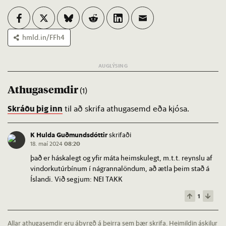
hmld.in/FFh4
Athugasemdir
(1)
Skráðu þig inn
til að skrifa athugasemd eða kjósa.
K Hulda Guðmundsdóttir
skrifaði
18. maí 2024
08:20
það er háskalegt og yfir máta heimskulegt, m.t.t. reynslu af
vindorkutúrbínum í nágrannalöndum, að ætla þeim stað á
Íslandi. Við segjum: NEI TAKK
1
Allar athugasemdir eru ábyrgð á þeirra sem þær skrifa. Heimildin áskilur