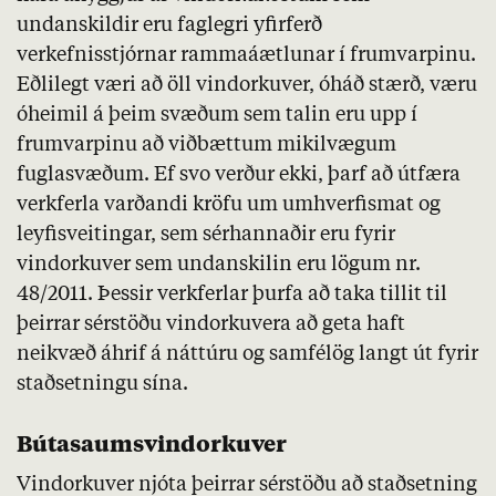
undanskildir eru faglegri yfirferð
verkefnisstjórnar
rammaáætlunar í frumvarpinu.
Eðlilegt væri að öll vindorkuver, óháð stærð, væru
óheimil á þeim svæðum sem talin eru upp í
frumvarpinu að viðbættum mikilvægum
fuglasvæðum. Ef svo verður ekki, þarf að útfæra
verkferla varðandi kröfu um umhverfismat og
leyfisveitingar, sem sérhannaðir eru fyrir
vindorkuver sem undanskilin eru lögum nr.
48/2011. Þessir
verkferlar
þurfa að taka tillit til
þeirrar sérstöðu vindorkuvera að geta haft
neikvæð áhrif á náttúru og samfélög langt út fyrir
staðsetningu sína.
Bútasaumsvindorkuver
Vindorkuver njóta þeirrar sérstöðu að staðsetning