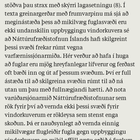
stöðva þau strax með skýrri
lagasetningu (8)
. Í
texta greinargerðar með frumvarpinu má sjá að
meginástæða þess að mikilvæg fuglasvæði eru
ekki undanskilin uppbyggingu vindorkuvera sé
að Náttúrufræðistofnun Íslands hafi skilgreint
þessi svæði frekar rúmt vegna
varfærnissjónarmiða. Hér verður að hafa í huga
að fuglar eru mjög hreyfanlegar lífverur og ferðast
oft bæði inn og út af þessum svæðum. Því er full
ástæða til að skilgreina svæðin rúmt til að ná
utan um þau með fullnægjandi hætti. Að nota
varúðarsjónarmið Náttúrufræðistofnunar sem
rök fyrir því að vernda ekki þessi svæði fyrir
vindorkuverum er rökleysa sem stenst enga
skoðun. Þá er nauðsynlegt að vernda einnig
mikilvægar flugleiðir fugla gegn uppbyggingu