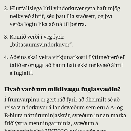
Hlutfallslega lítil vindorkuver geta haft mjög
neikvæð áhrif, séu þau illa staðsett, og því
verða lögin líka að ná til þeirra.
Komið verði í veg fyrir
„bútasaumsvindorkuver“.
Aðeins skal veita virkjunarkosti flýtimeðferð ef
talið er öruggt að hann hafi ekki neikvæð áhrif
á fuglalíf.
Hvað varð um mikilvægu fuglasvæðin?
Í frumvarpinu er gert ráð fyrir að óheimilt sé að
reisa vindorkuver á landsvæðum sem eru á
A
- og
B
-hluta náttúruminjaskrár, svæðum innan marka
friðlýstra menningarminja, svæðum á