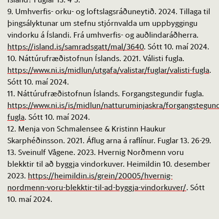
9. Umhverfis- orku- og loftslagsráðuneytið. 2024. Tillaga til
þingsályktunar um stefnu stjórnvalda um uppbyggingu
vindorku á Íslandi. Frá umhverfis- og auðlindaráðherra.
https://island.is
/
samradsgatt
/mal/3640
. Sótt 10. maí 2024.
10. Náttúrufræðistofnun Íslands. 2021. Válisti fugla.
https://www.ni.is
/
midlun
/
utgafa
/
valistar
/fuglar/
valisti
-fugla
.
Sótt 10. maí 2024.
11. Náttúrufræðistofnun Íslands. Forgangstegundir fugla.
https://www.ni.is
/
is
/
midlun
/
natturuminjaskra
/forgangstegund
fugla
. Sótt 10. maí 2024.
12. Menja von
Schmalensee
& Kristinn Haukur
Skarphéðinsson. 2021. Áflug arna á raflínur. Fuglar 13. 26-29.
13.
Sveinulf
Vågene
. 2023. Hvernig Norðmenn voru
blekktir til að byggja vindorkuver. Heimildin 10. desember
2023.
https://heimildin.is
/grein/20005/hvernig-
nordmenn
-voru-blekktir-til-
ad
-byggja-vindorkuver/
. Sótt
10. maí 2024.