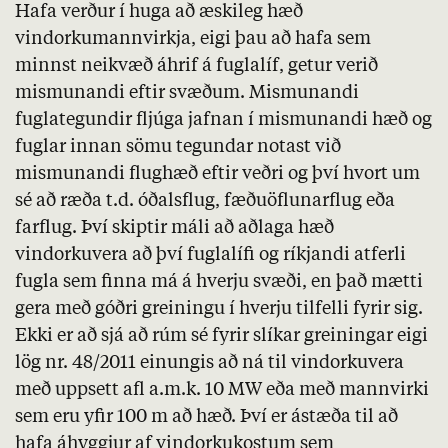
Hafa verður í huga að æskileg hæð
vindorkumannvirkja, eigi þau að hafa sem
minnst neikvæð áhrif á fuglalíf, getur verið
mismunandi eftir svæðum. Mismunandi
fuglategundir fljúga jafnan í mismunandi hæð og
fuglar innan sömu tegundar notast við
mismunandi flughæð eftir veðri og því hvort um
sé að ræða t.d. óðalsflug,
fæðuöflunarflug
eða
farflug. Því skiptir máli að aðlaga hæð
vindorkuvera að því fuglalífi og ríkjandi atferli
fugla sem finna má á hverju svæði, en það mætti
gera með góðri greiningu í hverju tilfelli fyrir sig.
Ekki er að sjá að rúm sé fyrir slíkar greiningar eigi
lög nr. 48/2011 einungis að ná til vindorkuvera
með uppsett afl a.m.k. 10 MW eða með mannvirki
sem eru yfir 100
m
að hæð. Því er ástæða til að
hafa áhyggjur af vindorkukostum sem