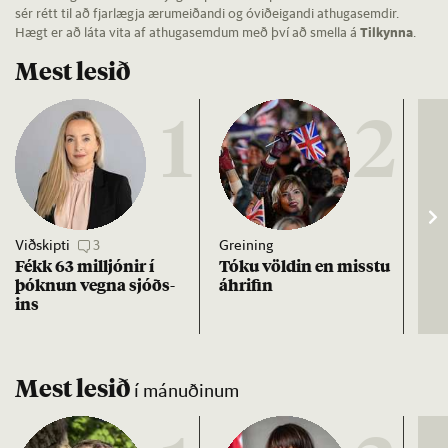
sér rétt til að fjarlægja ærumeiðandi og óviðeigandi athugasemdir.
Hægt er að láta vita af athugasemdum með því að smella á
Tilkynna
.
Mest lesið
1
2
Viðskipti
3
Greining
Viðt
Fékk 63 millj­ón­ir í
Tóku völd­in en misstu
Mað
þókn­un vegna sjóðs­
áhrif­in
fra
ins
hve
ta
Mest lesið
í mánuðinum