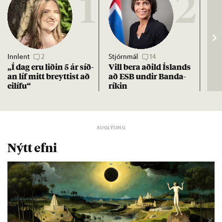
1
2
Innlent
2
Stjórnmál
14
Stj
„Í dag eru lið­in 5 ár síð­
Vill bera að­ild Ís­lands
Kre
an líf mitt breytt­ist að
að ESB und­ir Banda­
af 
ei­lífu“
rík­in
Nýtt efni