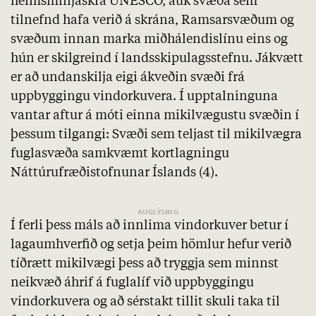
heimsminjaskrá UNESCO, auk svæða sem
tilnefnd hafa verið á skrána,
Ramsarsvæðum
og
svæðum innan marka miðhálendislínu eins og
hún er skilgreind í landsskipulagsstefnu. Jákvætt
er að undanskilja eigi ákveðin svæði frá
uppbyggingu vindorkuvera. Í upptalninguna
vantar aftur á móti einna mikilvægustu svæðin í
þessum tilgangi: Svæði sem teljast til mikilvægra
fuglasvæða samkvæmt kortlagningu
Náttúrufræðistofnunar Íslands (4).
Í ferli þess máls að innlima vindorkuver betur í
lagaumhverfið og setja þeim hömlur hefur verið
tíðrætt mikilvægi þess að tryggja sem minnst
neikvæð áhrif á fuglalíf við uppbyggingu
vindorkuvera og að sérstakt tillit skuli taka til