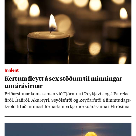
Innlent
Kert­um fleytt á sex stöð­um til minn­ing­ar
um árás­irn­ar
Frið­arsinn­ar koma sam­an við Tjörn­ina í Reykja­vík og á Pat­reks­
firði, Ísa­firði, Ak­ur­eyri, Seyð­is­firði og Reyð­ar­firði á fimmtu­dags­
kvöld til að minn­ast fórn­ar­lamba kjarn­orku­árás­anna í Hírósíma
og Naga­sakí.