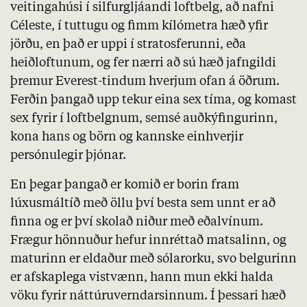
veitingahúsi í silfurgljáandi loftbelg, að nafni
Céleste, í tuttugu og fimm kílómetra hæð yfir
jörðu, en það er uppi í stratosferunni, eða
heiðloftunum, og fer nærri að sú hæð jafngildi
þremur Everest-tindum hverjum ofan á öðrum.
Ferðin þangað upp tekur eina sex tíma, og komast
sex fyrir í loftbelgnum, semsé auðkýfingurinn,
kona hans og börn og kannske einhverjir
persónulegir þjónar.
En þegar þangað er komið er borin fram
lúxusmáltíð með öllu því besta sem unnt er að
finna og er því skolað niður með eðalvínum.
Frægur hönnuður hefur innréttað matsalinn, og
maturinn er eldaður með sólarorku, svo belgurinn
er afskaplega vistvænn, hann mun ekki halda
vöku fyrir náttúruverndarsinnum. Í þessari hæð