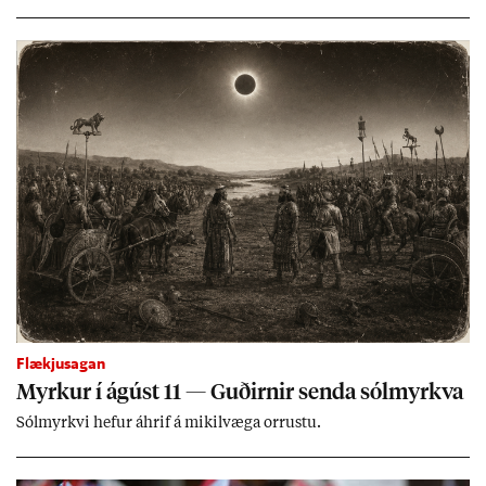
lands geti sam­ist. Hvað land­bún­að­ar­mál snert­ir myndi stuðn­
ing­ur við bænd­ur og dreif­býli breyt­ast mik­ið frá nú­ver­andi
kerfi, en sveigj­an­leiki til lausna er um­tals­verð­ur.
Flækjusagan
Myrk­ur í ág­úst 11 — Guð­irn­ir senda sól­myrkva
Sól­myrkvi hef­ur áhrif á mik­il­væga orr­ustu.