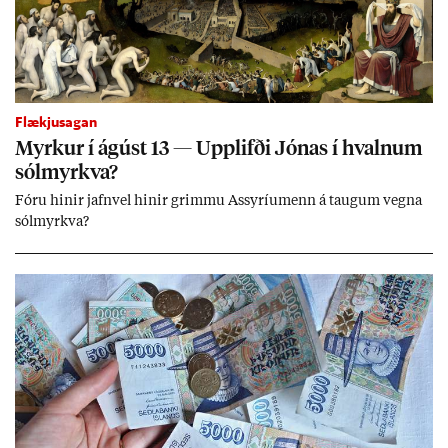
Flækjusagan
Myrk­ur í ág­úst 13 — Upp­lifði Jón­as í hvaln­um
sól­myrkva?
Fóru hinir jafn­vel hinir grimmu Ass­yríu­menn á taug­um vegna
sól­myrkva?