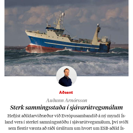
Aðsent
Auðunn Arnórsson
Sterk samn­ings­staða í sjáv­ar­út­vegs­mál­um
Hefj­ist að­ild­ar­við­ræð­ur við Evr­ópu­sam­band­ið á ný myndi Ís­
land vera í sterkri samn­ings­stöðu í sjáv­ar­út­vegs­mál­um, því sviði
sem flest­ir vænta að ráði úr­slit­um um hvort um ESB-að­ild Ís­