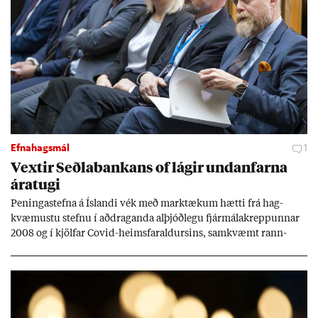
Efnahagsmál
1
Vext­ir Seðla­bank­ans of lág­ir und­an­farna
ára­tugi
Pen­inga­stefna á Ís­landi vék með mark­tæk­um hætti frá hag­
kvæm­ustu stefnu í að­drag­anda al­þjóð­legu fjár­málakrepp­unn­ar
2008 og í kjöl­far Covid-heims­far­ald­urs­ins, sam­kvæmt rann­
sókn­ar­rit­gerð Seðla­bank­ans. Vext­ir hafa al­mennt ver­ið of lág­ir.
Tíð áföll og óvissa tor­velda hag­stjórn á Ís­landi.