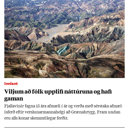
Innlent
Vilj­um að fólk upp­lifi nátt­úr­una og hafi
gam­an
Fjalla­vin­ir fagna 15 ára af­mæli í ár og verða með sér­staka af­mæl­
is­ferð eft­ir versl­un­ar­manna­helgi að Græna­hrygg. Fram und­an
eru alls kon­ar skemmti­leg­ar ferð­ir.