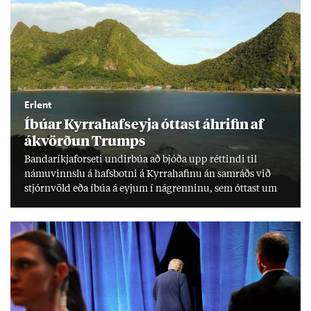
Erlent
Íbú­ar Kyrra­hafs­eyja ótt­ast áhrif­in af
ákvörð­un Trumps
Banda­ríkja­for­seti und­ir­búa að bjóða upp rétt­indi til
námu­vinnslu á hafs­botni á Kyrra­haf­inu án sam­ráðs við
stjórn­völd eða íbúa á eyj­um í ná­grenn­inu, sem ótt­ast um
lífs­við­ur­væri sitt og um­hverfi.