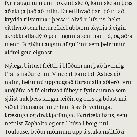
fyrir augunum um nokkurt skeið, kannske án þess
að skilja það að fullu. En eitthvað þarf þó til að
krydda tilveruna í þessari alvöru lífsins, helst
eitthvað sem lætur ríkisbubbann skynja á eigin
skrokki alla dýrð peninganna sem hann á, og aðra
menn fá glýju í augun af gullinu sem þeir muni
aldrei geta eignast.
Nýlega birtust fréttir í blöðum um það hvernig
Fransmaður einn, Vincent Farret d´Astiès að
nafni, hefur nú upphugsað ítursnjalla aðferð fyrir
auðjöfra að fá eitthvað fáheyrt fyrir aurana sem
sjáist auk þess langar leiðir, og eins og búast má
við af Fransmanni er hún á sviði veitinga,
kræsinga og drykkjarfanga. Fyrirtæki hans, sem
nefnist
Zephalto
og er til húsa í borginni
Toulouse, býður mönnum upp á staka máltíð á