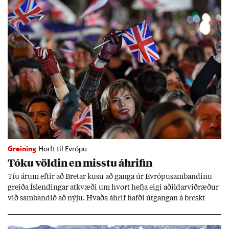
Greining
Horft til Evrópu
Tóku völd­in en misstu áhrif­in
Tíu ár­um eft­ir að Bret­ar kusu að ganga úr Evr­ópu­sam­band­inu
greiða Ís­lend­ing­ar at­kvæði um hvort hefja eigi að­ild­ar­við­ræð­ur
við sam­band­ið að nýju. Hvaða áhrif hafði út­gang­an á breskt
sam­fé­lag og hvaða lex­íu geta Ís­lend­ing­ar lært af henni?