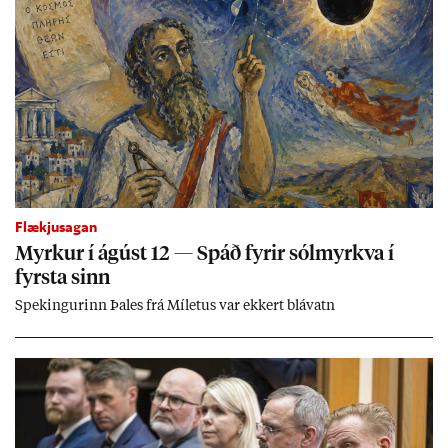
Flækjusagan
Myrk­ur í ág­úst 12 — Spáð fyr­ir sól­myrkva í
fyrsta sinn
Spek­ing­ur­inn Þa­les frá Míletus var ekk­ert blá­vatn