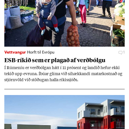
Vettvangur
Horft til Evrópu
1
ESB-rík­ið sem er plag­að af verð­bólgu
Í Rúm­en­íu er verð­bólg­an hátt í 11 pró­sent og land­ið hef­ur ekki
tek­ið upp evr­una. Íbú­ar glíma við sí­hækk­andi mat­ar­kostn­að og
stjórn­völd við stöð­ug­an halla rík­is­sjóðs.