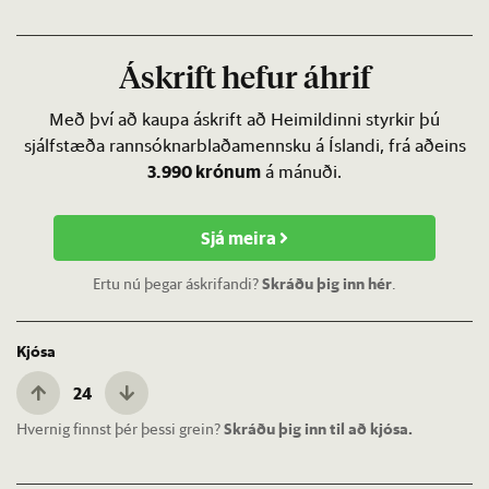
Áskrift hefur áhrif
Með því að kaupa áskrift að Heimildinni styrkir þú
sjálfstæða rannsóknarblaðamennsku á Íslandi, frá aðeins
3.990 krónum
á mánuði.
Sjá meira
Ertu nú þegar áskrifandi?
Skráðu þig inn hér
.
Kjósa
24
Hvernig finnst þér þessi grein?
Skráðu þig inn til að kjósa.