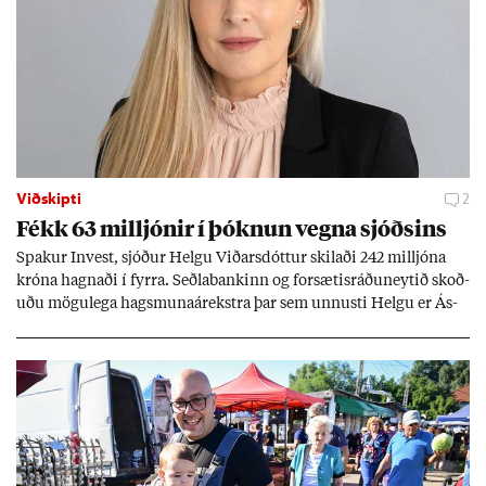
Viðskipti
2
Fékk 63 millj­ón­ir í þókn­un vegna sjóðs­ins
Spak­ur In­vest, sjóð­ur Helgu Við­ars­dótt­ur skil­aði 242 millj­óna
króna hagn­aði í fyrra. Seðla­bank­inn og for­sæt­is­ráðu­neyt­ið skoð­
uðu mögu­lega hags­muna­árekstra þar sem unnusti Helgu er Ás­
geir Jóns­son seðla­banka­stjóri.