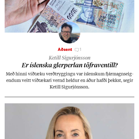
Aðsent
1
Ketill Sigurjónsson
Er ís­lenska glerperl­an töfra­ventill?
Með hinni víð­tæku verð­trygg­ingu var ís­lensk­um fjár­magns­eig­
end­um veitt víð­tæk­ari vernd held­ur en áð­ur hafði þekkst, seg­ir
Ketill Sig­ur­jóns­son.