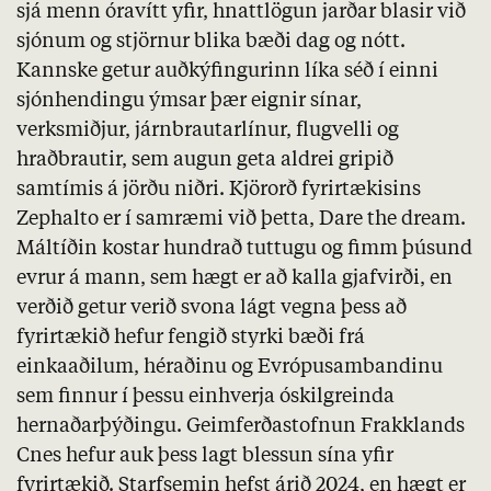
sjá menn óravítt yfir, hnattlögun jarðar blasir við
sjónum og stjörnur blika bæði dag og nótt.
Kannske getur auðkýfingurinn líka séð í einni
sjónhendingu ýmsar þær eignir sínar,
verksmiðjur, járnbrautarlínur, flugvelli og
hraðbrautir, sem augun geta aldrei gripið
samtímis á jörðu niðri. Kjörorð fyrirtækisins
Zephalto er í samræmi við þetta, Dare the dream.
Máltíðin kostar hundrað tuttugu og fimm þúsund
evrur á mann, sem hægt er að kalla gjafvirði, en
verðið getur verið svona lágt vegna þess að
fyrirtækið hefur fengið styrki bæði frá
einkaaðilum, héraðinu og Evrópusambandinu
sem finnur í þessu einhverja óskilgreinda
hernaðarþýðingu. Geimferðastofnun Frakklands
Cnes hefur auk þess lagt blessun sína yfir
fyrirtækið. Starfsemin hefst árið 2024, en hægt er