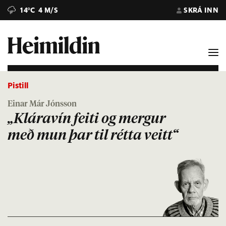
14°C
4 M/S
SKRÁ INN
Pistill
Einar Már Jónsson
„Kláravín feiti og mergur
með mun þar til rétta veitt“