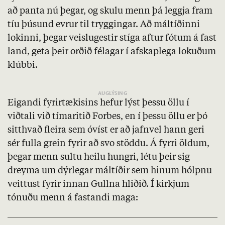
að panta nú þegar, og skulu menn þá leggja fram
tíu þúsund evrur til tryggingar. Að máltíðinni
lokinni, þegar veislugestir stíga aftur fótum á fast
land, geta þeir orðið félagar í afskaplega lokuðum
klúbbi.
Eigandi fyrirtækisins hefur lýst þessu öllu í
viðtali við tímaritið Forbes, en í þessu öllu er þó
sitthvað fleira sem óvíst er að jafnvel hann geri
sér fulla grein fyrir að svo stöddu. Á fyrri öldum,
þegar menn sultu heilu hungri, létu þeir sig
dreyma um dýrlegar máltíðir sem hinum hólpnu
veittust fyrir innan Gullna hliðið. Í kirkjum
tónuðu menn á fastandi maga: