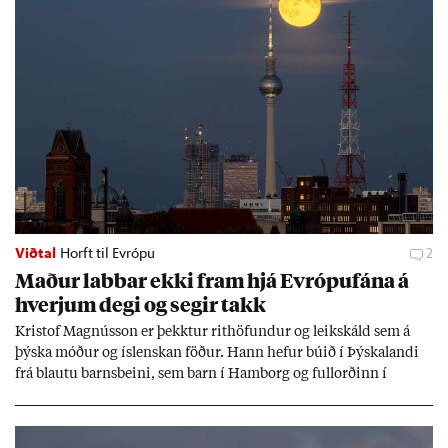
Viðtal
Horft til Evrópu
2
Mað­ur labb­ar ekki fram hjá Evr­ópuf­ána á
hverj­um degi og seg­ir takk
Kri­stof Magnús­son er þekkt­ur rit­höf­und­ur og leik­skáld sem á
þýska móð­ur og ís­lensk­an föð­ur. Hann hef­ur bú­ið í Þýskalandi
frá blautu barns­beini, sem barn í Ham­borg og full­orð­inn í
Berlín, en er vel kunn­ug­ur á Ís­landi og tal­ar ís­lensku. Hvernig
ætli hann upp­lifi að búa í landi inn­an Evr­ópu­sam­bands­ins?