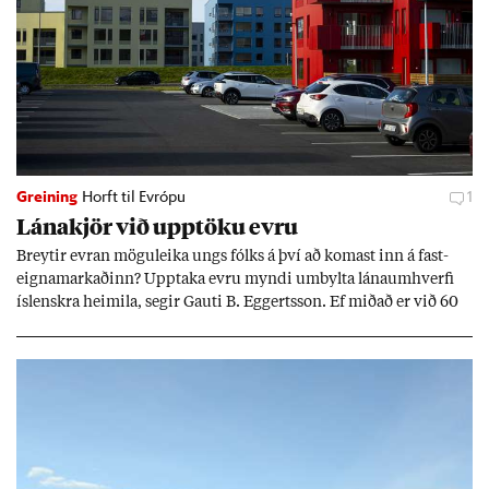
Greining
Horft til Evrópu
1
Lána­kjör við upp­töku evru
Breyt­ir evr­an mögu­leika ungs fólks á því að kom­ast inn á fast­
eigna­mark­að­inn? Upp­taka evru myndi um­bylta lánaum­hverfi
ís­lenskra heim­ila, seg­ir Gauti B. Eggerts­son. Ef mið­að er við 60
millj­óna króna lán til 25 ára myndi mán­að­ar­leg greiðslu­byrði
lækka um þriðj­ung.