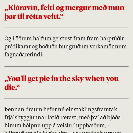
„Kláravín, feiti og mergur með mun
þar til rétta veitt.“
Og í öðrum hálfum geistust fram fram hárprúðir
prédikarar og boðuðu hungruðum verkamönnum
fagnaðarerindi:
„You'll get pie in the sky when you
die.“
Þennan draum hefur nú einstaklingsframtak
frjálshyggjunnar látið rætast, með því að bjóða
hinum hólpnu upp á veislu í upphæðum, -