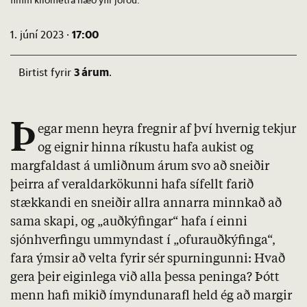
17:00
1. júní 2023 ·
3 árum
Birtist fyrir
.
Þ
egar menn heyra fregnir af því hvernig tekjur
og eignir hinna ríkustu hafa aukist og
margfaldast á umliðnum árum svo að sneiðir
þeirra af veraldarkökunni hafa sífellt farið
stækkandi en sneiðir allra annarra minnkað að
sama skapi, og „auðkýfingar“ hafa í einni
sjónhverfingu ummyndast í „ofurauðkýfinga“,
fara ýmsir að velta fyrir sér spurningunni: Hvað
gera þeir eiginlega við alla þessa peninga? Þótt
menn hafi mikið ímyndunarafl held ég að margir