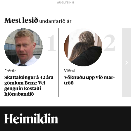
Mest lesið
undanfarið ár
1
2
Fréttir
Viðtal
Inn
Skattakóng­ur á 42 ára
Vökn­uðu upp við mar­
RÚV
göml­um Benz: Vel­
tröð
Mar
gengn­in kostaði
un
hjóna­band­ið