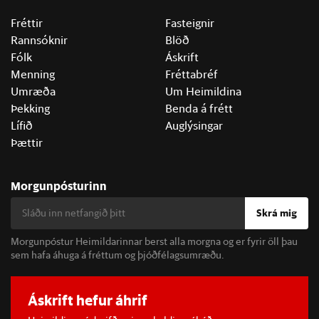
Fréttir
Fasteignir
Rannsóknir
Blöð
Fólk
Áskrift
Menning
Fréttabréf
Umræða
Um Heimildina
Þekking
Benda á frétt
Lífið
Auglýsingar
Þættir
Morgunpósturinn
Skrá mig
Morgunpóstur Heimildarinnar berst alla morgna og er fyrir öll þau
sem hafa áhuga á fréttum og þjóðfélagsumræðu.
Áskrift hefur áhrif