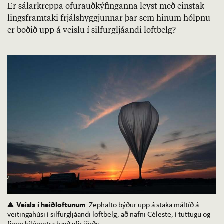
Er sál­ar­kreppa of­urauð­kýf­ing­anna leyst með ein­stak­
lings­fram­taki frjáls­hyggj­unn­ar þar sem hinum hólpnu
er boð­ið upp á veislu í silf­urgljá­andi loft­belg?
Veisla í heiðloftunum
Zephalto býður upp á staka máltíð á
veitingahúsi í silfurgljáandi loftbelg, að nafni Céleste, í tuttugu og
fimm kílómetra hæð yfir jörðu.