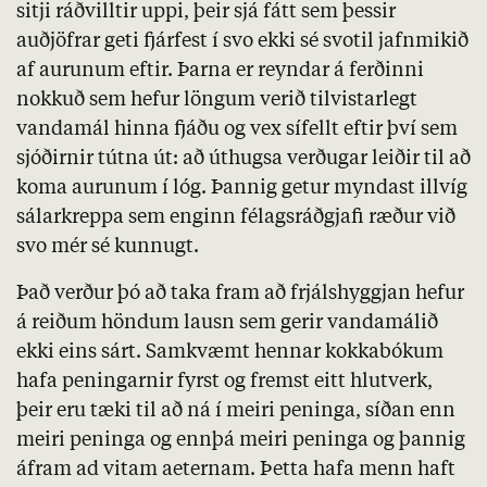
sitji ráðvilltir uppi, þeir sjá fátt sem þessir
auðjöfrar geti fjárfest í svo ekki sé svotil jafnmikið
af aurunum eftir. Þarna er reyndar á ferðinni
nokkuð sem hefur löngum verið tilvistarlegt
vandamál hinna fjáðu og vex sífellt eftir því sem
sjóðirnir tútna út: að úthugsa verðugar leiðir til að
koma aurunum í lóg. Þannig getur myndast illvíg
sálarkreppa sem enginn félagsráðgjafi ræður við
svo mér sé kunnugt.
Það verður þó að taka fram að frjálshyggjan hefur
á reiðum höndum lausn sem gerir vandamálið
ekki eins sárt. Samkvæmt hennar kokkabókum
hafa peningarnir fyrst og fremst eitt hlutverk,
þeir eru tæki til að ná í meiri peninga, síðan enn
meiri peninga og ennþá meiri peninga og þannig
áfram ad vitam aeternam. Þetta hafa menn haft