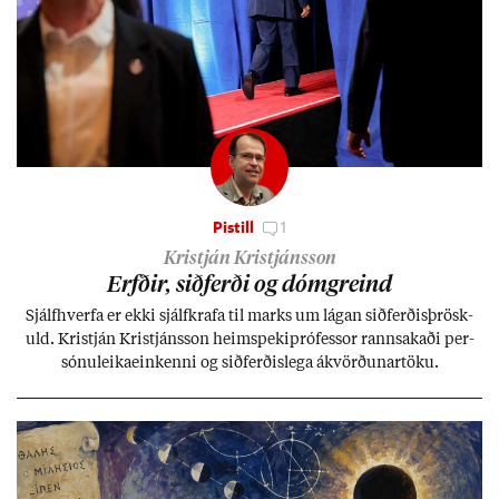
Pistill
1
Kristján Kristjánsson
Erfð­ir, sið­ferði og dómgreind
Sjálf­hverfa er ekki sjálf­krafa til marks um lág­an sið­ferð­is­þrösk­
uld. Kristján Kristjáns­son heim­speki­pró­fess­or rann­sak­aði per­
sónu­leika­ein­kenni og sið­ferð­is­lega ákvörð­un­ar­töku.