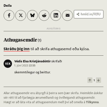
Deila
hmld.in/FEfU
Athugasemdir
(1)
Skráðu þig inn
til að skrifa athugasemd eða kjósa.
Védís Elsa Kristjánsdóttir
skrifaði
VEK
1. júní 2023
22:55
skemmtilegur og beittur.
1
Allar athugasemdir eru ábyrgð á þeirra sem þær skrifa. Heimildin áskilur
sér rétt til að fjarlægja ærumeiðandi og óviðeigandi athugasemdir.
Hægt er að láta vita af athugasemdum með því að smella á
Tilkynna
.