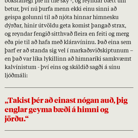
bókstaflegt pie in the sky -, og reyndar bætt um
betur, því nú þurfa menn ekki einu sinni að
geispa golunni til að njóta hinnar himnesku
dýrðar, hinir útvöldu geta komist þangað strax,
og reyndar fengið sitthvað fleira en feiti og merg
eða pie til að hafa með kláravíninu. Það eina sem
þarf er að standa sig vel í markaðsviðskiptunum –
en það var líka lykillinn að himnaríki samkvæmt
kalvínistum - því eins og skáldið sagði á sínu
ljóðmáli:
„Takist þér að einast nógan auð, þig
englar geyma bæði á himni og
jörðu.“