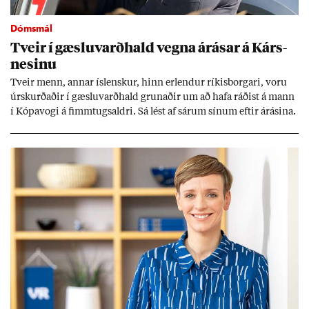
Dómsmál
Tveir í gæslu­varð­hald vegna árás­ar á Kárs­
nes­inu
Tveir menn, ann­ar ís­lensk­ur, hinn er­lend­ur rík­is­borg­ari, voru
úr­skurð­að­ir í gæslu­varð­hald grun­að­ir um að hafa ráð­ist á mann
í Kópa­vogi á fimm­tugs­aldri. Sá lést af sár­um sín­um eft­ir árás­ina.