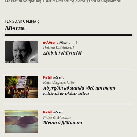
sér rétt til að fjarlægja ærumeiðandi og óviðeigandi athugasemdir.
TENGDAR GREINAR
Aðsent
Aðsent
Aðsent
3
Dalrún Kaldakvísl
Ein­búi í eld­is­stríði
Pistill
Aðsent
Katla Ásgeirsdóttir
Ábyrgð­in að standa vörð um mann­
rétt­indi er okk­ar allra
Pistill
Aðsent
Pétur G. Markan
Birt­an á fjöll­un­um