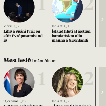
1
2
Viðtal
2
Innlent
1
Erle
Líf­ið á Spáni fyr­ir og
Ís­land hluti af áætl­un
Tru
eft­ir Evr­ópu­sam­band­
banda­rískra ol­íu­
Græ
ið
manna á Græn­landi
ban
20
Mest lesið
í mánuðinum
1
2
Stjórnmál
15
Innlent
2
Stj