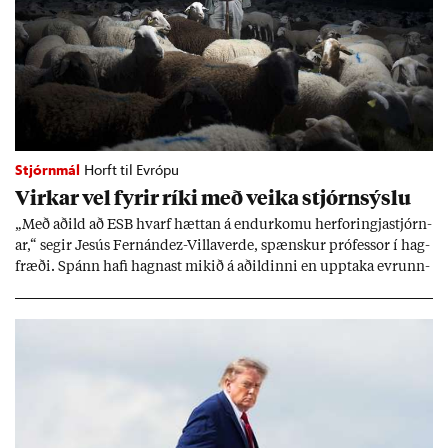
Stjórnmál
Horft til Evrópu
Virk­ar vel fyr­ir ríki með veika stjórn­sýslu
„Með að­ild að ESB hvarf hætt­an á end­ur­komu her­for­ingja­stjórn­
ar,“ seg­ir Jesús Fer­nández-Villa­ver­de, spænsk­ur pró­fess­or í hag­
fræði. Spánn hafi hagn­ast mik­ið á að­ild­inni en upp­taka evr­unn­
ar hafi engu að síð­ur skap­að áskor­an­ir.