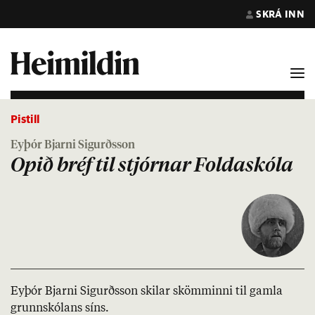
SKRÁ INN
Pistill
Eyþór Bjarni Sigurðsson
Opið bréf til stjórnar Foldaskóla
Ey­þór Bjarni Sig­urðs­son skil­ar skömm­inni til gamla
grunn­skól­ans síns.