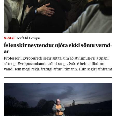
Viðtal
Horft til Evrópu
Ís­lensk­ir neyt­end­ur njóta ekki sömu vernd­
ar
Pró­fess­or í Evr­ópu­rétti seg­ir allt tal um að at­vinnu­leysi á Spáni
sé tengt Evr­ópu­sam­bands-að­ild rangt. Það sé heima­tíl­bú­inn
vandi sem megi rekja ára­tugi aft­ur í tím­ann. Hún seg­ir jafn­framt
að að­ild að ESB styrki stöðu neyt­enda, en það séu sann­ar­lega víti
til þess að var­ast.