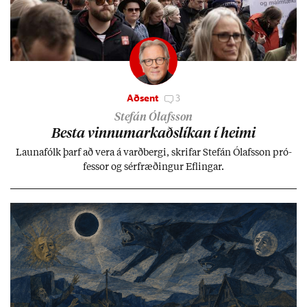
Aðsent
3
Stefán Ólafsson
Besta vinnu­mark­aðs­lík­an í heimi
Launa­fólk þarf að vera á varð­bergi, skrif­ar Stefán Ólafs­son pró­
fess­or og sér­fræð­ing­ur Efl­ing­ar.