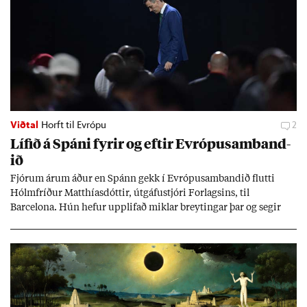
Viðtal
Horft til Evrópu
2
Líf­ið á Spáni fyr­ir og eft­ir Evr­ópu­sam­band­
ið
Fjór­um ár­um áð­ur en Spánn gekk í Evr­ópu­sam­band­ið flutti
Hólm­fríð­ur Matth­ías­dótt­ir, út­gáfu­stjóri For­lags­ins, til
Barcelona. Hún hef­ur upp­lif­að mikl­ar breyt­ing­ar þar og seg­ir
Evr­ópu­sam­band­ið hafa dælt styrkj­um til Spán­ar og það til ým­
issa mála, eins og til end­ur­bóta á sam­göng­um og land­bún­aði
jafnt sem styrkj­um til menn­ing­ar­mála. Þá hafi katalónsk­an hlot­
ið með­byr.