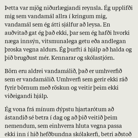
Þetta var mjög niðurlægjandi reynsla. Ég upplifði
mig sem vandamál allra í kringum mig,
vandamál sem ég átti sjálfur að leysa. En
auðvitað gat ég það ekki, þar sem ég hafði hvorki
næga innsýn, vitsmunalega getu eða andlegan
þroska vegna aldurs. Ég þurfti á hjálp að halda og
þið brugðust mér. Kennarar og skólastjórn.
Börn eru aldrei vandamálið, það er umhverfið
sem er vandamálið. Umhverfi sem gerir ekki ráð
fyrir börnum með röskun og veitir þeim ekki
viðeigandi hjálp.
Ég vona frá mínum dýpstu hjartarótum að
ástandið sé betra í dag og að þið veitið þeim
nemendum, sem einhverra hluta vegna passa
ekki inn í hið hefðbundna skólakerfi, betri aðstoð