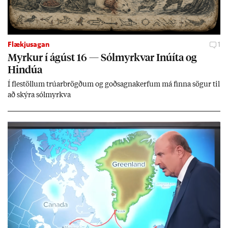
Flækjusagan
1
Myrk­ur í ág­úst 16 — Sól­myrkv­ar Inúíta og
Hind­úa
Í flest­öll­um trú­ar­brögð­um og goð­sagna­kerf­um má finna sög­ur til
að skýra sól­myrkva