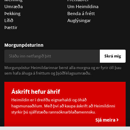
Umræða
Um Heimildina
Þekking
Benda á frétt
Lífið
Auglýsingar
Þættir
Morgunpósturinn
Skrá mig
Morgunpóstur Heimildarinnar berst alla morgna og er fyrir öll þau
sem hafa áhuga á fréttum og þjóðfélagsumræðu.
Áskrift hefur áhrif
Heimildin er í dreifðu eignarhaldi og óháð
hagsmunaaðilum. Með því að kaupa áskrift að Heimildinni
styrkir þú sjálfstæða rannsóknarblaðamennsku.
Sjá meira