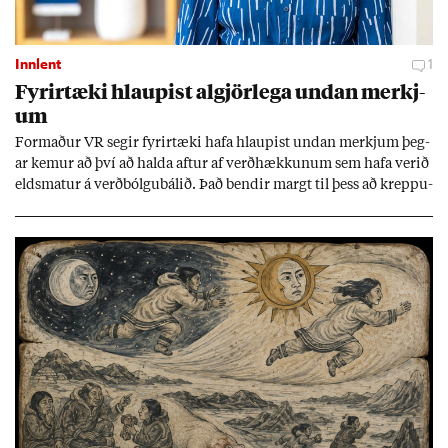
Innlent
1
Fyr­ir­tæki hlaup­ist al­gjör­lega und­an merkj­
um
Formað­ur VR seg­ir fyr­ir­tæki hafa hlaup­ist und­an merkj­um þeg­
ar kem­ur að því að halda aft­ur af verð­hækk­un­um sem hafa ver­ið
elds­mat­ur á verð­bólgu­bál­ið. Það bend­ir margt til þess að kreppu­
verð­bólga sé hand­an við horn­ið.