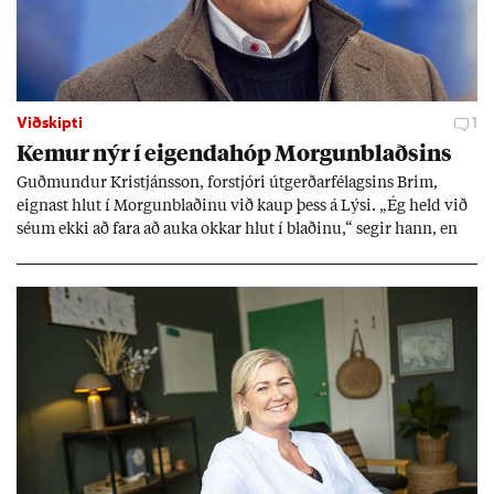
Viðskipti
1
Kem­ur nýr í eig­enda­hóp Morg­un­blaðs­ins
Guð­mund­ur Kristjáns­son, for­stjóri út­gerð­ar­fé­lags­ins Brim,
eign­ast hlut í Morg­un­blað­inu við kaup þess á Lýsi. „Ég held við
sé­um ekki að fara að auka okk­ar hlut í blað­inu,“ seg­ir hann, en
eig­end­ur blaðs­ins úr röð­um út­gerð­ar­manna greiddu ta­prekst­ur
þess í fyrra með 600 millj­óna hluta­fjáraukn­ingu.