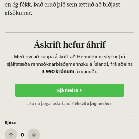
en ég fékk. Það eruð þið sem ættuð að biðjast
afsökunar.
Áskrift hefur áhrif
Með því að kaupa áskrift að Heimildinni styrkir þú
sjálfstæða rannsóknarblaðamennsku á Íslandi, frá aðeins
3.990 krónum
á mánuði.
Sjá meira
Ertu nú þegar áskrifandi?
Skráðu þig inn hér
.
Kjósa
0