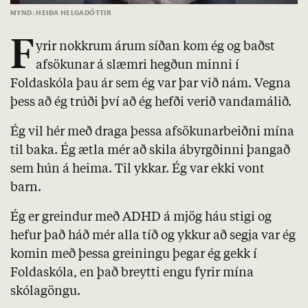
MYND: HEIÐA HELGADÓTTIR
F
yrir nokkrum árum síðan kom ég og baðst
afsökunar á slæmri hegðun minni í
Foldaskóla þau ár sem ég var þar við nám. Vegna
þess að ég trúði því að ég hefði verið vandamálið.
Ég vil hér með draga þessa afsökunarbeiðni mína
til baka. Ég ætla mér að skila ábyrgðinni þangað
sem hún á heima. Til ykkar. Ég var ekki vont
barn.
Ég er greindur með ADHD á mjög háu stigi og
hefur það háð mér alla tíð og ykkur að segja var ég
komin með þessa greiningu þegar ég gekk í
Foldaskóla, en það breytti engu fyrir mína
skólagöngu.