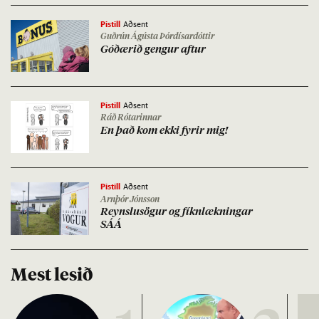
Pistill
Aðsent
Guðrún Ágústa Þórdísardóttir
Góðær­ið geng­ur aft­ur
Pistill
Aðsent
Ráð Rótarinnar
En það kom ekki fyr­ir mig!
Pistill
Aðsent
Arnþór Jónsson
Reynslu­sög­ur og fíkn­lækn­ing­ar
SÁÁ
Mest lesið