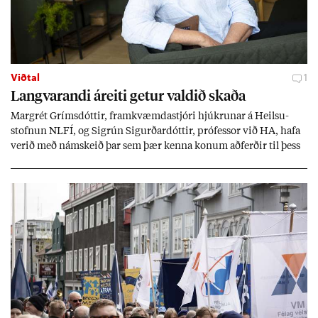
Viðtal
1
Langvar­andi áreiti get­ur vald­ið skaða
Mar­grét Gríms­dótt­ir, fram­kvæmda­stjóri hjúkr­un­ar á Heilsu­
stofn­un NLFÍ, og Sigrún Sig­urð­ar­dótt­ir, pró­fess­or við HA, hafa
ver­ið með nám­skeið þar sem þær kenna kon­um að­ferð­ir til þess
að tak­ast á við streitu og af­leið­ing­ar áfalla.