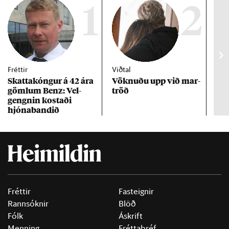
1
2
Fréttir
Viðtal
Inn
Skattakóng­ur á 42 ára
Vökn­uðu upp við mar­
RÚV
göml­um Benz: Vel­
tröð
Mar
gengn­in kostaði
un
hjóna­band­ið
Fréttir
Fasteignir
Rannsóknir
Blöð
Fólk
Áskrift
Menning
Fréttabréf