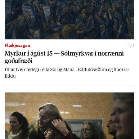
Flækjusagan
1
Myrk­ur í ág­úst 15 — Sól­myrkv­ar í nor­rænni
goða­fræði
Úlf­ar tveir fer­leg­ir elta Sól og Mána í Eddu­kvæð­um og Snorra-
Eddu