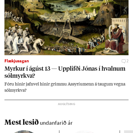
Flækjusagan
2
Myrk­ur í ág­úst 13 — Upp­lifði Jón­as í hvaln­um
sól­myrkva?
Fóru hinir jafn­vel hinir grimmu Ass­yríu­menn á taug­um vegna
sól­myrkva?
Mest lesið
undanfarið ár