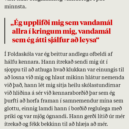
minnsta.
„Ég upplifði mig sem vandamál
allra í kringum mig, vandamál
sem ég átti sjálfur að leysa“
Í Foldaskóla var ég beittur andlegu ofbeldi af
hálfu kennara. Hann ítrekað sendi mig út í
sjoppu til að athuga hvað klukkan var einungis til
að losna við mig og hlaut mikinn hlátur nemenda
við það, hann lét mig sitja heilu skólastundirnar
við hliðina á sér við kennaraborðið þar sem ég
þurfti að horfa framan í samnemendur mína sem
glottu, einnig lamdi hann í borðið reglulega með
priki og var mjög ógnandi. Hann gerði lítið úr mér
ítrekað og fékk bekkinn til að hlæja að mér.