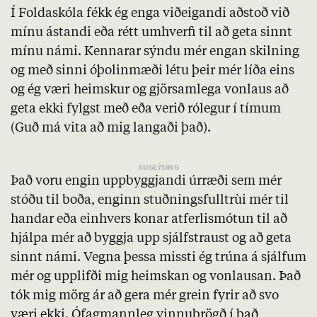
Í Foldaskóla fékk ég enga viðeigandi aðstoð við
mínu ástandi eða rétt umhverfi til að geta sinnt
mínu námi. Kennarar sýndu mér engan skilning
og með sinni óþolinmæði létu þeir mér líða eins
og ég væri heimskur og gjörsamlega vonlaus að
geta ekki fylgst með eða verið rólegur í tímum
(Guð má vita að mig langaði það).
Það voru engin uppbyggjandi úrræði sem mér
stóðu til boða, enginn stuðningsfulltrùi mér til
handar eða einhvers konar atferlismótun til að
hjálpa mér að byggja upp sjálfstraust og að geta
sinnt námi. Vegna þessa missti ég trúna á sjálfum
mér og upplifði mig heimskan og vonlausan. Það
tók mig mörg ár að gera mér grein fyrir að svo
væri ekki. Ófagmannleg vinnubrögð í það