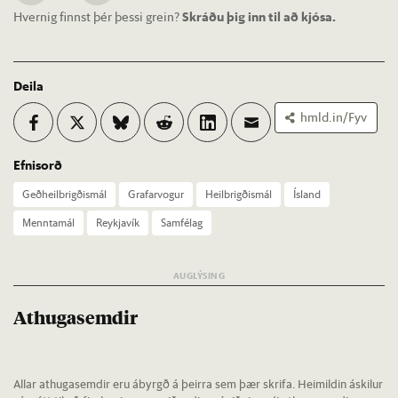
Hvernig finnst þér þessi grein?
Skráðu þig inn til að kjósa.
Deila
hmld.in/Fyv
Efnisorð
Geð­heil­brigð­is­mál
Grafar­vog­ur
Heil­brigð­is­mál
Ís­land
Mennta­mál
Reykja­vík
Sam­fé­lag
Athugasemdir
Allar athugasemdir eru ábyrgð á þeirra sem þær skrifa. Heimildin áskilur