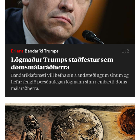
Erlent
Bandaríki Trumps
2
Lög­mað­ur Trumps stað­fest­ur sem
dóms­mála­ráð­herra
Banda­ríkja­for­seti vill hefna sín á and­stæð­ing­um sín­um og
hef­ur feng­ið per­sónu­leg­an lög­mann sinn í embætti dóms­
mála­ráð­herra.