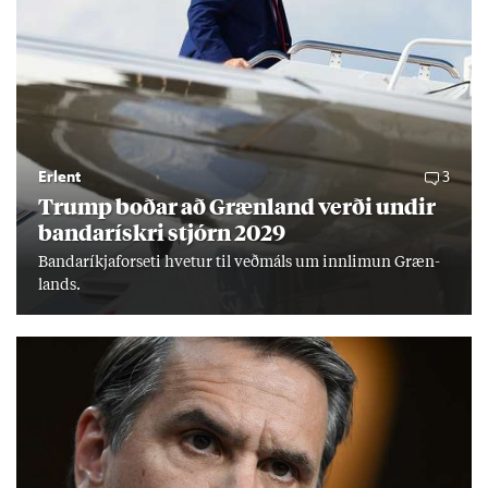
Erlent
3
Trump boð­ar að Græn­land verði und­ir
banda­rískri stjórn 2029
Banda­ríkja­for­seti hvet­ur til veð­máls um inn­limun Græn­
lands.