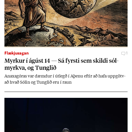
Flækjusagan
1
Myrk­ur í ág­úst 14 — Sá fyrsti sem skildi sól­
myrkva, og Tungl­ið
An­axagór­as var dæmd­ur í út­legð í Aþenu eft­ir að hafa upp­götv­
að hvað Sól­in og Tungl­ið eru í raun