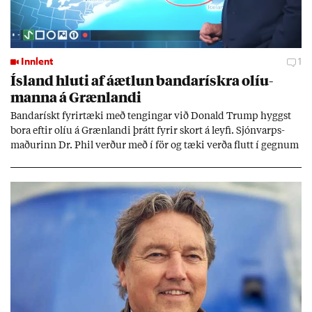
Innlent
1
Ís­land hluti af áætl­un banda­rískra ol­íu­
manna á Græn­landi
Banda­rískt fyr­ir­tæki með teng­ing­ar við Don­ald Trump hyggst
bora eft­ir olíu á Græn­landi þrátt fyr­ir skort á leyfi. Sjón­varps­
mað­ur­inn Dr. Phil verð­ur með í för og tæki verða flutt í gegn­um
Ís­land af um­deilda stór­fyr­ir­tæk­inu Halli­burt­on.