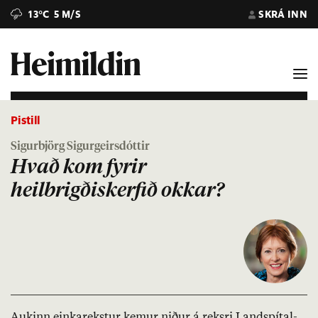
13°C
5 M/S
SKRÁ INN
Pistill
Sigurbjörg Sigurgeirsdóttir
Hvað kom fyrir
heilbrigðiskerfið okkar?