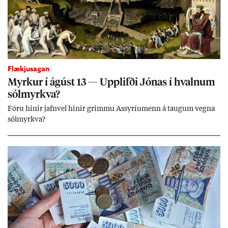
Flækjusagan
Myrk­ur í ág­úst 13 — Upp­lifði Jón­as í hvaln­um
sól­myrkva?
Fóru hinir jafn­vel hinir grimmu Ass­yríu­menn á taug­um vegna
sól­myrkva?