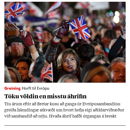
Greining
Horft til Evrópu
Tóku völd­in en misstu áhrif­in
Tíu ár­um eft­ir að Bret­ar kusu að ganga úr Evr­ópu­sam­band­inu
greiða Ís­lend­ing­ar at­kvæði um hvort hefja eigi að­ild­ar­við­ræð­ur
við sam­band­ið að nýju. Hvaða áhrif hafði út­gang­an á breskt
sam­fé­lag og hvaða lex­íu geta Ís­lend­ing­ar lært af henni?