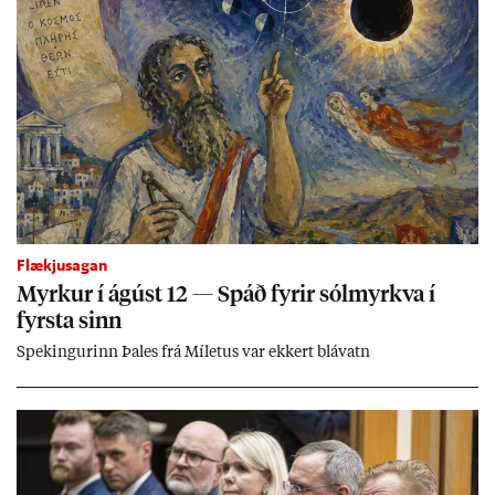
Flækjusagan
Myrk­ur í ág­úst 12 — Spáð fyr­ir sól­myrkva í
fyrsta sinn
Spek­ing­ur­inn Þa­les frá Míletus var ekk­ert blá­vatn