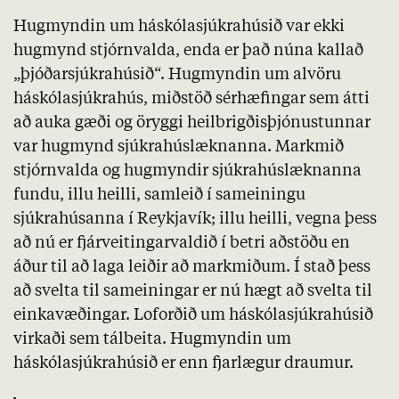
Hugmyndin um háskólasjúkrahúsið var ekki
hugmynd stjórnvalda, enda er það núna kallað
„þjóðarsjúkrahúsið“. Hugmyndin um alvöru
háskólasjúkrahús, miðstöð sérhæfingar sem átti
að auka gæði og öryggi heilbrigðisþjónustunnar
var hugmynd sjúkrahúslæknanna. Markmið
stjórnvalda og hugmyndir sjúkrahúslæknanna
fundu, illu heilli, samleið í sameiningu
sjúkrahúsanna í Reykjavík; illu heilli, vegna þess
að nú er fjárveitingarvaldið í betri aðstöðu en
áður til að laga leiðir að markmiðum. Í stað þess
að svelta til sameiningar er nú hægt að svelta til
einkavæðingar. Loforðið um háskólasjúkrahúsið
virkaði sem tálbeita. Hugmyndin um
háskólasjúkrahúsið er enn fjarlægur draumur.