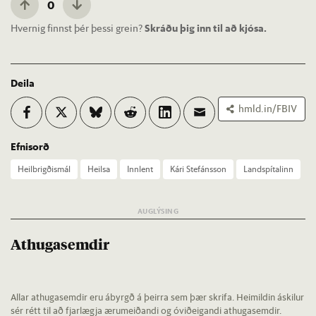
0
Hvernig finnst þér þessi grein?
Skráðu þig inn til að kjósa.
Deila
hmld.in/FBIV
Efnisorð
Heil­brigð­is­mál
Heilsa
Inn­lent
Kári Stef­áns­son
Land­spít­al­inn
Athugasemdir
Allar athugasemdir eru ábyrgð á þeirra sem þær skrifa. Heimildin áskilur
sér rétt til að fjarlægja ærumeiðandi og óviðeigandi athugasemdir.