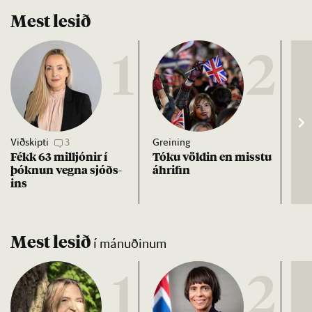
Mest lesið
1
2
Viðskipti
3
Greining
Viðt
Fékk 63 millj­ón­ir í
Tóku völd­in en misstu
Mað
þókn­un vegna sjóðs­
áhrif­in
fra
ins
hve
ta
Mest lesið
í mánuðinum
1
2