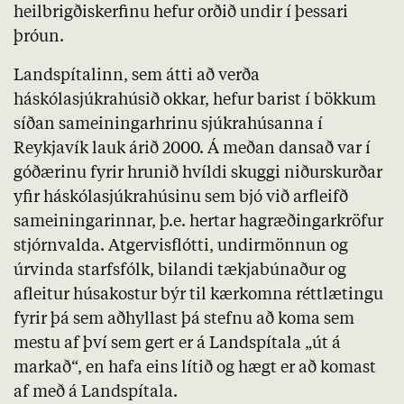
heilbrigðiskerfinu hefur orðið undir í þessari
þróun.
Landspítalinn, sem átti að verða
háskólasjúkrahúsið okkar, hefur barist í bökkum
síðan sameiningarhrinu sjúkrahúsanna í
Reykjavík lauk árið 2000. Á meðan dansað var í
góðærinu fyrir hrunið hvíldi skuggi niðurskurðar
yfir háskólasjúkrahúsinu sem bjó við arfleifð
sameiningarinnar, þ.e. hertar hagræðingarkröfur
stjórnvalda. Atgervisflótti, undirmönnun og
úrvinda starfsfólk, bilandi tækjabúnaður og
afleitur húsakostur býr til kærkomna réttlætingu
fyrir þá sem aðhyllast þá stefnu að koma sem
mestu af því sem gert er á Landspítala „út á
markað“, en hafa eins lítið og hægt er að komast
af með á Landspítala.