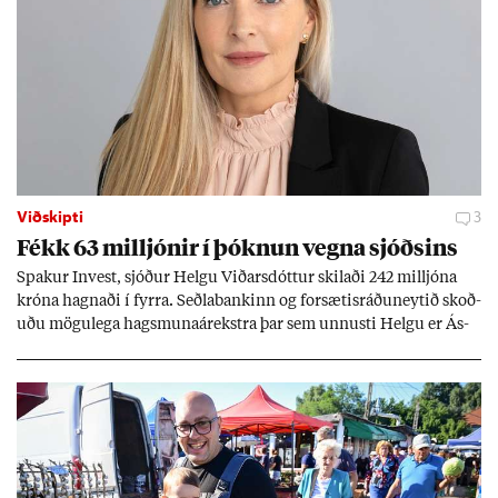
Viðskipti
3
Fékk 63 millj­ón­ir í þókn­un vegna sjóðs­ins
Spak­ur In­vest, sjóð­ur Helgu Við­ars­dótt­ur skil­aði 242 millj­óna
króna hagn­aði í fyrra. Seðla­bank­inn og for­sæt­is­ráðu­neyt­ið skoð­
uðu mögu­lega hags­muna­árekstra þar sem unnusti Helgu er Ás­
geir Jóns­son seðla­banka­stjóri.