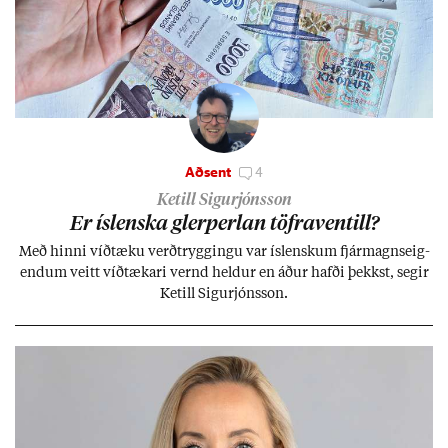
Aðsent
4
Ketill Sigurjónsson
Er ís­lenska glerperl­an töfra­ventill?
Með hinni víð­tæku verð­trygg­ingu var ís­lensk­um fjár­magns­eig­
end­um veitt víð­tæk­ari vernd held­ur en áð­ur hafði þekkst, seg­ir
Ketill Sig­ur­jóns­son.