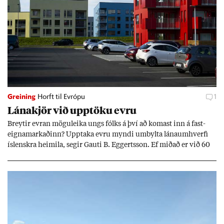
Greining
Horft til Evrópu
1
Lána­kjör við upp­töku evru
Breyt­ir evr­an mögu­leika ungs fólks á því að kom­ast inn á fast­
eigna­mark­að­inn? Upp­taka evru myndi um­bylta lánaum­hverfi
ís­lenskra heim­ila, seg­ir Gauti B. Eggerts­son. Ef mið­að er við 60
millj­óna króna lán til 25 ára myndi mán­að­ar­leg greiðslu­byrði
lækka um þriðj­ung.