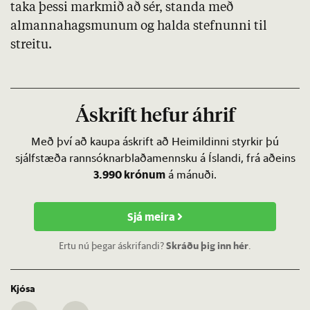
taka þessi markmið að sér, standa með
almannahagsmunum og halda stefnunni til
streitu.
Áskrift hefur áhrif
Með því að kaupa áskrift að Heimildinni styrkir þú
sjálfstæða rannsóknarblaðamennsku á Íslandi, frá aðeins
3.990 krónum
á mánuði.
Sjá meira
Ertu nú þegar áskrifandi?
Skráðu þig inn hér
.
Kjósa