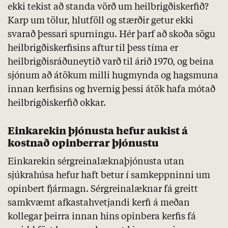
ekki tekist að standa vörð um heilbrigðiskerfið?
Karp um tölur, hlutföll og stærðir getur ekki
svarað þessari spurningu. Hér þarf að skoða sögu
heilbrigðiskerfisins aftur til þess tíma er
heilbrigðisráðuneytið varð til árið 1970, og beina
sjónum að átökum milli hugmynda og hagsmuna
innan kerfisins og hvernig þessi átök hafa mótað
heilbrigðiskerfið okkar.
Einkarekin þjónusta hefur aukist á
kostnað opinberrar þjónustu
Einkarekin sérgreinalæknaþjónusta utan
sjúkrahúsa hefur haft betur í samkeppninni um
opinbert fjármagn. Sérgreinalæknar fá greitt
samkvæmt afkastahvetjandi kerfi á meðan
kollegar þeirra innan hins opinbera kerfis fá