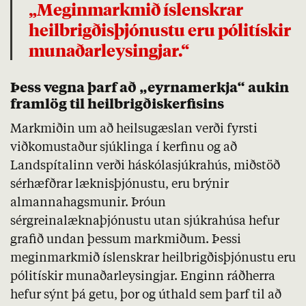
„Meginmarkmið íslenskrar
heilbrigðisþjónustu eru pólitískir
munaðarleysingjar.“
Þess vegna þarf að „eyrnamerkja“ aukin
framlög til heilbrigðiskerfisins
Markmiðin um að heilsugæslan verði fyrsti
viðkomustaður sjúklinga í kerfinu og að
Landspítalinn verði háskólasjúkrahús, miðstöð
sérhæfðrar læknisþjónustu, eru brýnir
almannahagsmunir. Þróun
sérgreinalæknaþjónustu utan sjúkrahúsa hefur
grafið undan þessum markmiðum. Þessi
meginmarkmið íslenskrar heilbrigðisþjónustu eru
pólitískir munaðarleysingjar. Enginn ráðherra
hefur sýnt þá getu, þor og úthald sem þarf til að