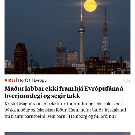
Viðtal
Horft til Evrópu
2
Mað­ur labb­ar ekki fram hjá Evr­ópuf­ána á
hverj­um degi og seg­ir takk
Kri­stof Magnús­son er þekkt­ur rit­höf­und­ur og leik­skáld sem á
þýska móð­ur og ís­lensk­an föð­ur. Hann hef­ur bú­ið í Þýskalandi
frá blautu barns­beini, sem barn í Ham­borg og full­orð­inn í
Berlín, en er vel kunn­ug­ur á Ís­landi og tal­ar ís­lensku. Hvernig
ætli hann upp­lifi að búa í landi inn­an Evr­ópu­sam­bands­ins?