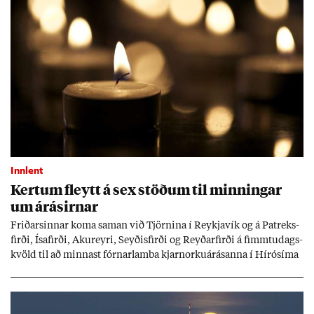
Innlent
Kert­um fleytt á sex stöð­um til minn­ing­ar
um árás­irn­ar
Frið­arsinn­ar koma sam­an við Tjörn­ina í Reykja­vík og á Pat­reks­
firði, Ísa­firði, Ak­ur­eyri, Seyð­is­firði og Reyð­ar­firði á fimmtu­dags­
kvöld til að minn­ast fórn­ar­lamba kjarn­orku­árás­anna í Hírósíma
og Naga­sakí.