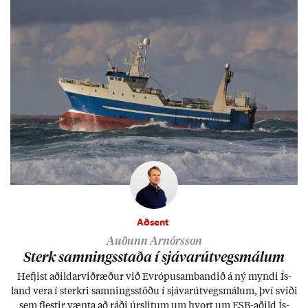
Aðsent
Auðunn Arnórsson
Sterk samn­ings­staða í sjáv­ar­út­vegs­mál­um
Hefj­ist að­ild­ar­við­ræð­ur við Evr­ópu­sam­band­ið á ný myndi Ís­
land vera í sterkri samn­ings­stöðu í sjáv­ar­út­vegs­mál­um, því sviði
sem flest­ir vænta að ráði úr­slit­um um hvort um ESB-að­ild Ís­