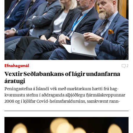
Efnahagsmál
2
Vext­ir Seðla­bank­ans of lág­ir und­an­farna
ára­tugi
Pen­inga­stefna á Ís­landi vék með mark­tæk­um hætti frá hag­
kvæm­ustu stefnu í að­drag­anda al­þjóð­legu fjár­málakrepp­unn­ar
2008 og í kjöl­far Covid-heims­far­ald­urs­ins, sam­kvæmt rann­
sókn­ar­rit­gerð Seðla­bank­ans. Vext­ir hafa al­mennt ver­ið of lág­ir.
Tíð áföll og óvissa tor­velda hag­stjórn á Ís­landi.