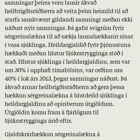
samningar þeirra voru lausir ákvað
heilbrigðisráðherra að veita þeim heimild til að
starfa samkvæmt gildandi samningi meðan ekki
náðust nýir samningar. Þá gafst svigrúm fyrir
sérgreinalækna til að sækja launahækkanir sínar
í vasa sjúklinga. Heildargjaldið fyrir þjónustuna
hækkaði meðan hlutur Sjúkratrygginga stóð í
stað. Hlutur sjúklinga í heildargjaldinu, sem var
um 30% í upphafi tímabilsins, var orðinn um
40% í lok árs 2013, þegar samningar náðust. Þá
ákvað annar heilbrigðisráðherra að gera þessa
hækkun sérgreinalækna á hlutdeild sjúklinga í
heildargjaldinu að opinberum útgjöldum.
Útgjöldin komu fram á fjárlögum til
Sjúkratrygginga árið eftir.
Gjaldskrárhækkun sérgreinalækna á