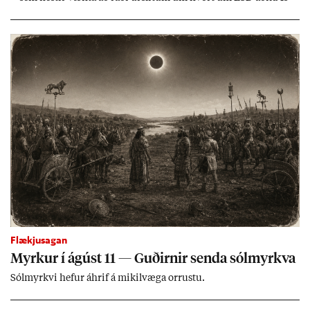
lands geti sam­ist. Hvað land­bún­að­ar­mál snert­ir myndi stuðn­
ing­ur við bænd­ur og dreif­býli breyt­ast mik­ið frá nú­ver­andi
kerfi, en sveigj­an­leiki til lausna er um­tals­verð­ur.
Flækjusagan
Myrk­ur í ág­úst 11 — Guð­irn­ir senda sól­myrkva
Sól­myrkvi hef­ur áhrif á mik­il­væga orr­ustu.