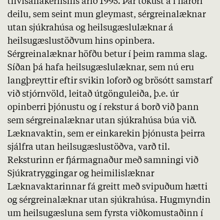
tilvísanakerfisins árið 1995. Þar tókust á í harðri
deilu, sem seint mun gleymast, sérgreinalæknar
utan sjúkrahúsa og heilsugæslulæknar á
heilsugæslustöðvum hins opinbera.
Sérgreinalæknar höfðu betur í þeim ramma slag.
Síðan þá hafa heilsugæslulæknar, sem nú eru
langþreyttir eftir svikin loforð og brösótt samstarf
við stjórnvöld, leitað útgönguleiða, þ.e. úr
opinberri þjónustu og í rekstur á borð við þann
sem sérgreinalæknar utan sjúkrahúsa búa við.
Læknavaktin, sem er einkarekin þjónusta þeirra
sjálfra utan heilsugæslustöðva, varð til.
Reksturinn er fjármagnaður með samningi við
Sjúkratryggingar og heimilislæknar
Læknavaktarinnar fá greitt með svipuðum hætti
og sérgreinalæknar utan sjúkrahúsa. Hugmyndin
um heilsugæsluna sem fyrsta viðkomustaðinn í