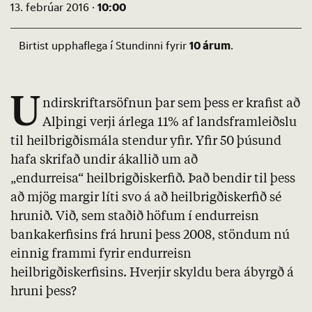
10:00
13. febrúar 2016 ·
10 árum
Birtist upphaflega í Stundinni fyrir
.
U
ndirskriftarsöfnun þar sem þess er krafist að
Alþingi verji árlega 11% af landsframleiðslu
til heilbrigðismála stendur yfir. Yfir 50 þúsund
hafa skrifað undir ákallið um að
„endurreisa“ heilbrigðiskerfið. Það bendir til þess
að mjög margir líti svo á að heilbrigðiskerfið sé
hrunið. Við, sem staðið höfum í endurreisn
bankakerfisins frá hruni þess 2008, stöndum nú
einnig frammi fyrir endurreisn
heilbrigðiskerfisins. Hverjir skyldu bera ábyrgð á
hruni þess?