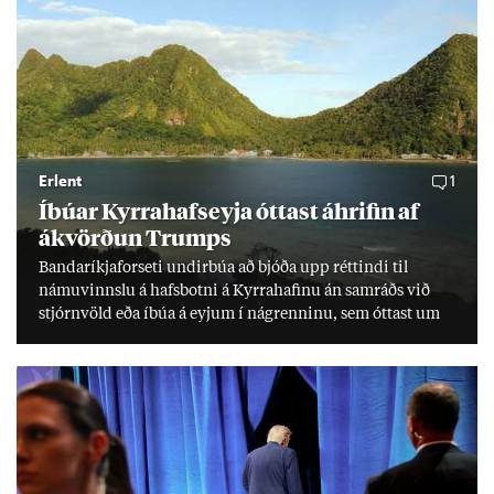
Erlent
1
Íbú­ar Kyrra­hafs­eyja ótt­ast áhrif­in af
ákvörð­un Trumps
Banda­ríkja­for­seti und­ir­búa að bjóða upp rétt­indi til
námu­vinnslu á hafs­botni á Kyrra­haf­inu án sam­ráðs við
stjórn­völd eða íbúa á eyj­um í ná­grenn­inu, sem ótt­ast um
lífs­við­ur­væri sitt og um­hverfi.