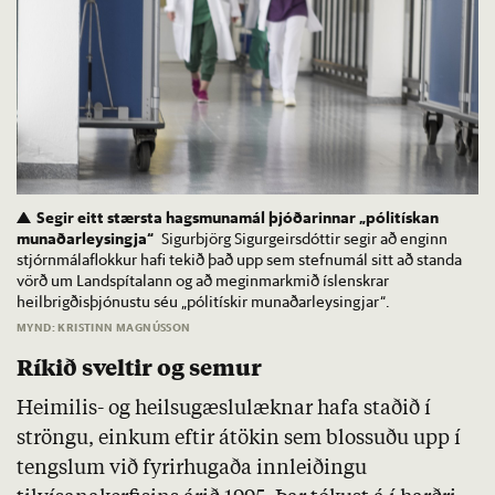
Segir eitt stærsta hagsmunamál þjóðarinnar „pólitískan
munaðarleysingja“
Sigurbjörg Sigurgeirsdóttir segir að enginn
stjórnmálaflokkur hafi tekið það upp sem stefnumál sitt að standa
vörð um Landspítalann og að meginmarkmið íslenskrar
heilbrigðisþjónustu séu „pólitískir munaðarleysingjar“.
MYND: KRISTINN MAGNÚSSON
Ríkið sveltir og semur
Heimilis- og heilsugæslulæknar hafa staðið í
ströngu, einkum eftir átökin sem blossuðu upp í
tengslum við fyrirhugaða innleiðingu