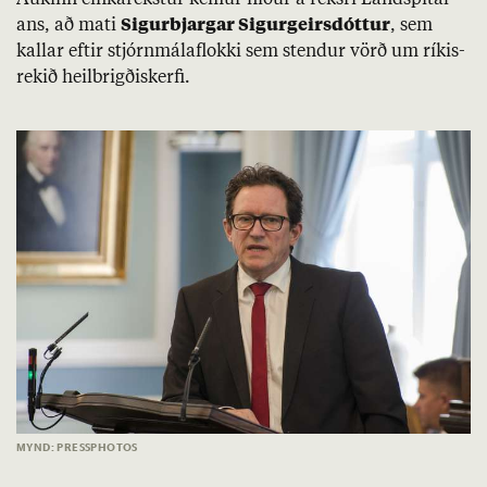
Auk­inn einka­rekst­ur kem­ur nið­ur á reksri Land­spít­al­
ans, að mati
Sig­ur­bjarg­ar Sig­ur­geirs­dótt­ur
, sem
kall­ar eft­ir stjórn­mála­flokki sem stend­ur vörð um rík­is­
rek­ið heil­brigðis­kerfi.
MYND: PRESSPHOTOS