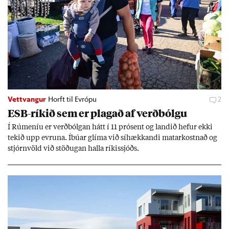
Vettvangur
Horft til Evrópu
2
ESB-rík­ið sem er plag­að af verð­bólgu
Í Rúm­en­íu er verð­bólg­an hátt í 11 pró­sent og land­ið hef­ur ekki
tek­ið upp evr­una. Íbú­ar glíma við sí­hækk­andi mat­ar­kostn­að og
stjórn­völd við stöð­ug­an halla rík­is­sjóðs.