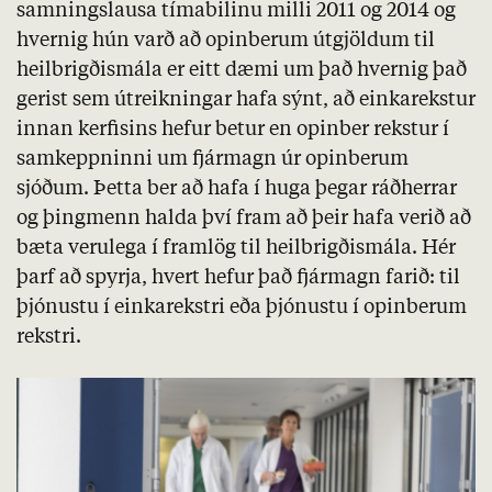
samningslausa tímabilinu milli 2011 og 2014 og
hvernig hún varð að opinberum útgjöldum til
heilbrigðismála er eitt dæmi um það hvernig það
gerist sem útreikningar hafa sýnt, að einkarekstur
innan kerfisins hefur betur en opinber rekstur í
samkeppninni um fjármagn úr opinberum
sjóðum. Þetta ber að hafa í huga þegar ráðherrar
og þingmenn halda því fram að þeir hafa verið að
bæta verulega í framlög til heilbrigðismála. Hér
þarf að spyrja, hvert hefur það fjármagn farið: til
þjónustu í einkarekstri eða þjónustu í opinberum
rekstri.