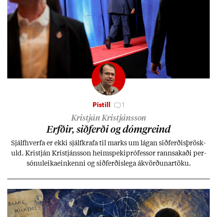
Pistill
1
Kristján Kristjánsson
Erfð­ir, sið­ferði og dómgreind
Sjálf­hverfa er ekki sjálf­krafa til marks um lág­an sið­ferð­is­þrösk­
uld. Kristján Kristjáns­son heim­speki­pró­fess­or rann­sak­aði per­
sónu­leika­ein­kenni og sið­ferð­is­lega ákvörð­un­ar­töku.