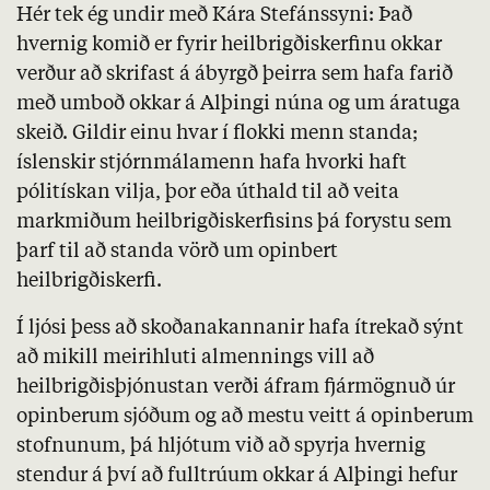
Hér tek ég undir með Kára Stefánssyni: Það
hvernig komið er fyrir heilbrigðiskerfinu okkar
verður að skrifast á ábyrgð þeirra sem hafa farið
með umboð okkar á Alþingi núna og um áratuga
skeið. Gildir einu hvar í flokki menn standa;
íslenskir stjórnmálamenn hafa hvorki haft
pólitískan vilja, þor eða úthald til að veita
markmiðum heilbrigðiskerfisins þá forystu sem
þarf til að standa vörð um opinbert
heilbrigðiskerfi.
Í ljósi þess að skoðanakannanir hafa ítrekað sýnt
að mikill meirihluti almennings vill að
heilbrigðisþjónustan verði áfram fjármögnuð úr
opinberum sjóðum og að mestu veitt á opinberum
stofnunum, þá hljótum við að spyrja hvernig
stendur á því að fulltrúum okkar á Alþingi hefur