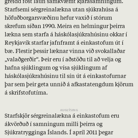
greidd föst laun samkvæmt kjarasamningum.
Starfsemi sérgreinalækna utan sjúkrahúsa á
höfuðborgarsvæðinu hefur vaxið í stórum
skrefum síðan 1990. Meira en helmingur þeirra
lækna sem starfa á háskólasjúkrahúsinu okkar í
Reykjavík starfar jafnframt á einkastofum út í
bæ. Flestir þessir læknar vinna við svokallaðar
„valaðgerðir“. Þeir eru í aðstöðu til að velja og
hafna sjúklingum og vísa sjúklingum af
háskólasjúkrahúsinu til sín út á einkastofurnar
þar sem þeir geta unnið á afkastatengdum kjörum
á skrifstofutíma.
Starfskjör sérgreinalækna á einkastofum eru
ákvörðuð í samningum milli þeirra og
Sjúkratrygginga Íslands. Í apríl 2011 þegar