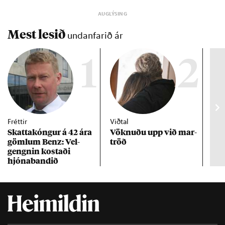
Mest lesið
undanfarið ár
1
2
Fréttir
Viðtal
Inn
Skattakóng­ur á 42 ára
Vökn­uðu upp við mar­
RÚV
göml­um Benz: Vel­
tröð
Mar
gengn­in kostaði
un
hjóna­band­ið