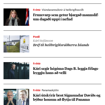
Fréttir
Vísindarannsóknir á heilbrigðissviði
Frum­varp sem get­ur bjarg­að manns­líf­
um dag­aði uppi í nefnd
Pistill
Kári Stefánsson
Bréf til heil­brigð­is­ráð­herra Ís­lands
Fréttir
Kári seg­ir hé­góma Dags B. leggja fé­lags­
hyggju hans að velli
Fréttir
Panamaskjölin
Kári út­skýr­ir brot Sig­mund­ar Dav­íðs og
býð­ur hon­um að flytja til Panama