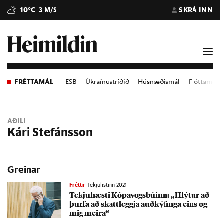
10°C
3 M/S
SKRÁ INN
FRÉTTAMÁL
ESB
Úkraínustríðið
Húsnæðismál
Flóttame
AÐILI
Kári Stefánsson
Greinar
Fréttir
Tekjulistinn 2021
Tekju­hæsti Kópa­vogs­bú­inn: „Hlýt­ur að
þurfa að skatt­leggja auð­kýf­inga eins og
mig meira“