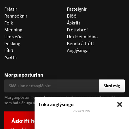
Fréttir
Fasteignir
Rannsóknir
Blöð
Fólk
Áskrift
Menning
Fréttabréf
Umræða
Um Heimildina
Þekking
Benda á frétt
Lífið
Auglýsingar
Þættir
Morgunpósturinn
Skrá mig
Morgunpóstur Heimildarinnar berst alla morgna og er fyrir öll þau
sem hafa áhuga á fréttum og þjóðfélagsumræðu.
Loka auglýsingu
Áskrift hefur áhrif