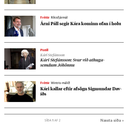
Fréttir
Ríkisfjármál
Árni Páll seg­ir Kára kom­inn of­an í holu
Pistill
Kári Stefánsson
Kári Stef­áns­son: Svar við at­huga­
semd­um Jó­hönnu
Fréttir
Wintris-málið
Kári kall­ar eft­ir af­sögn Sig­mund­ar Dav­
íðs
Næsta síða »
SÍÐA
1
AF 2