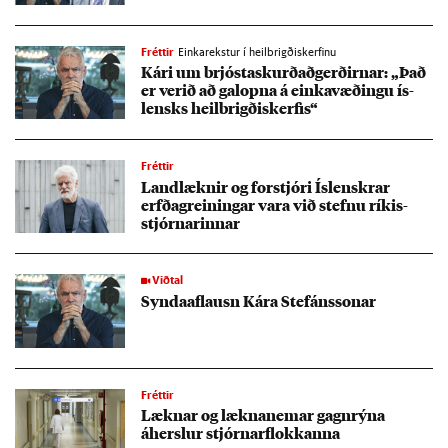
Fréttir
Einkarekstur í heilbrigðiskerfinu
Kári um brjósta­skurð­að­gerð­irn­ar: „Það
er ver­ið að gal­opna á einka­væð­ingu ís­
lensks heil­brigðis­kerf­is“
Fréttir
Land­lækn­ir og for­stjóri Ís­lenskr­ar
erfða­grein­ing­ar vara við stefnu rík­is­
stjórn­ar­inn­ar
Viðtal
Synda­af­lausn Kára Stef­áns­son­ar
Fréttir
Lækn­ar og lækna­nem­ar gagn­rýna
áhersl­ur stjórn­ar­flokk­anna