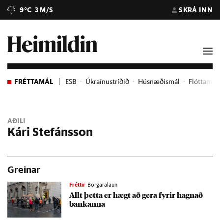
9°C
3 M/S
SKRÁ INN
FRÉTTAMÁL
ESB
Úkraínustríðið
Húsnæðismál
Flóttame
AÐILI
Kári Stefánsson
Greinar
Fréttir
Borgaralaun
Allt þetta er hægt að gera fyr­ir hagn­að
bank­anna