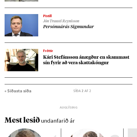
Pistill
Jón Trausti Reynisson
Per­sónu­árás Sig­mund­ar
Fréttir
Kári Stef­áns­son ánægð­ur en skamm­ast
sín fyr­ir að vera skattakóng­ur
« Síðasta síða
SÍÐA
2
AF 2
Mest lesið
undanfarið ár