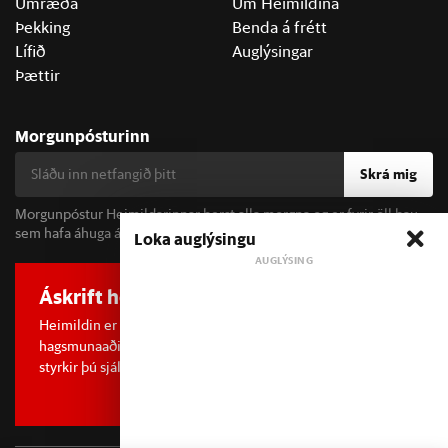
Umræða
Um Heimildina
Þekking
Benda á frétt
Lífið
Auglýsingar
Þættir
Morgunpósturinn
Skrá mig
Morgunpóstur Heimildarinnar berst alla morgna og er fyrir öll þau
sem hafa áhuga á fréttum og þjóðfélagsumræðu.
Loka auglýsingu
Áskrift hefur áhrif
Heimildin er í dreifðu eignarhaldi og óháð
hagsmunaaðilum. Með því að kaupa áskrift að Heimildinni
styrkir þú sjálfstæða rannsóknarblaðamennsku.
Sjá meira