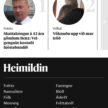
1
2
Fréttir
Viðtal
Inn
Skattakóng­ur á 42 ára
Vökn­uðu upp við mar­
RÚV
göml­um Benz: Vel­
tröð
Mar
gengn­in kostaði
un
hjóna­band­ið
Fréttir
Fasteignir
Rannsóknir
Blöð
Fólk
Áskrift
Menning
Fréttabréf