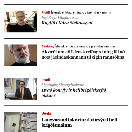
Pistill
Íslensk erfðagreining og jáeindaskanninn
Ingi Freyr Vilhjálmsson
Rugl­ið í Kára Stef­áns­syni
Þekking
Íslensk erfðagreining og jáeindaskanninn
Ákvæði um að Ís­lensk erfða­grein­ing fái að
nota já­eindaskann­ann til eig­in rann­sókna
Pistill
Sigurbjörg Sigurgeirsdóttir
Hvað kom fyr­ir heil­brigðis­kerf­ið
okk­ar?
Úttekt
Langvar­andi skort­ur á yf­ir­sýn í heil­
brigð­is­mál­um