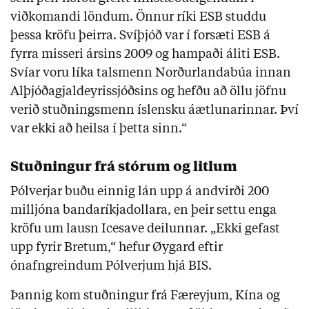
viðkomandi löndum. Önnur ríki ESB studdu
þessa kröfu þeirra. Svíþjóð var í forsæti ESB á
fyrra misseri ársins 2009 og hampaði áliti ESB.
Svíar voru líka talsmenn Norðurlandabúa innan
Alþjóðagjaldeyrissjóðsins og hefðu að öllu jöfnu
verið stuðningsmenn íslensku áætlunarinnar. Því
var ekki að heilsa í þetta sinn.“
Stuðningur frá stórum og litlum
Pólverjar buðu einnig lán upp á andvirði 200
milljóna bandaríkjadollara, en þeir settu enga
kröfu um lausn Icesave deilunnar. „Ekki gefast
upp fyrir Bretum,“ hefur Øygard eftir
ónafngreindum Pólverjum hjá BIS.
Þannig kom stuðningur frá Færeyjum, Kína og