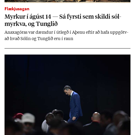
Flækjusagan
Myrk­ur í ág­úst 14 — Sá fyrsti sem skildi sól­
myrkva, og Tungl­ið
An­axagór­as var dæmd­ur í út­legð í Aþenu eft­ir að hafa upp­götv­
að hvað Sól­in og Tungl­ið eru í raun