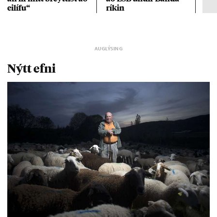
ei­lífu“
rík­in
Nýtt efni