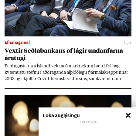
Efnahagsmál
2
Vext­ir Seðla­bank­ans of lág­ir und­an­farna
ára­tugi
Pen­inga­stefna á Ís­landi vék með mark­tæk­um hætti frá hag­
kvæm­ustu stefnu í að­drag­anda al­þjóð­legu fjár­málakrepp­unn­ar
2008 og í kjöl­far Covid-heims­far­ald­urs­ins, sam­kvæmt rann­
sókn­ar­rit­gerð Seðla­bank­ans. Vext­ir hafa al­mennt ver­ið of lág­ir.
Tíð áföll og óvissa tor­velda hag­stjórn á Ís­landi.
Loka auglýsingu