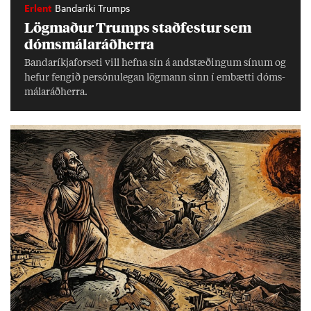
Erlent
Bandaríki Trumps
Lög­mað­ur Trumps stað­fest­ur sem
dóms­mála­ráð­herra
Banda­ríkja­for­seti vill hefna sín á and­stæð­ing­um sín­um og
hef­ur feng­ið per­sónu­leg­an lög­mann sinn í embætti dóms­
mála­ráð­herra.