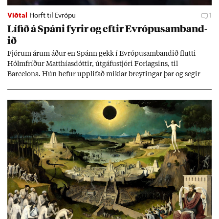
Viðtal
Horft til Evrópu
1
Líf­ið á Spáni fyr­ir og eft­ir Evr­ópu­sam­band­
ið
Fjór­um ár­um áð­ur en Spánn gekk í Evr­ópu­sam­band­ið flutti
Hólm­fríð­ur Matth­ías­dótt­ir, út­gáfu­stjóri For­lags­ins, til
Barcelona. Hún hef­ur upp­lif­að mikl­ar breyt­ing­ar þar og seg­ir
Evr­ópu­sam­band­ið hafa dælt styrkj­um til Spán­ar og það til ým­
issa mála, eins og til end­ur­bóta á sam­göng­um og land­bún­aði
jafnt sem styrkj­um til menn­ing­ar­mála. Þá hafi katalónsk­an hlot­
ið með­byr.