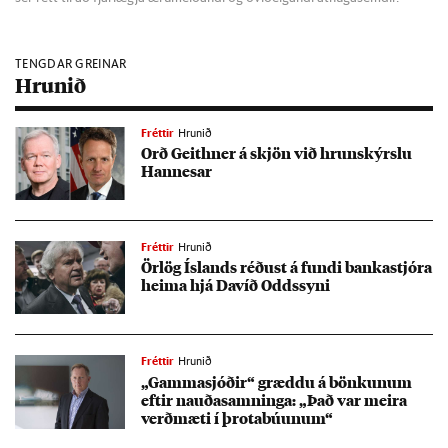
TENGDAR GREINAR
Hrunið
Fréttir
Hrunið
Orð Geit­hner á skjön við hrun­skýrslu
Hann­es­ar
Fréttir
Hrunið
Ör­lög Ís­lands réð­ust á fundi banka­stjóra
heima hjá Dav­íð Odds­syni
Fréttir
Hrunið
„Gamm­a­sjóð­ir“ græddu á bönk­un­um
eft­ir nauða­samn­inga: „Það var meira
verð­mæti í þrota­bú­un­um“