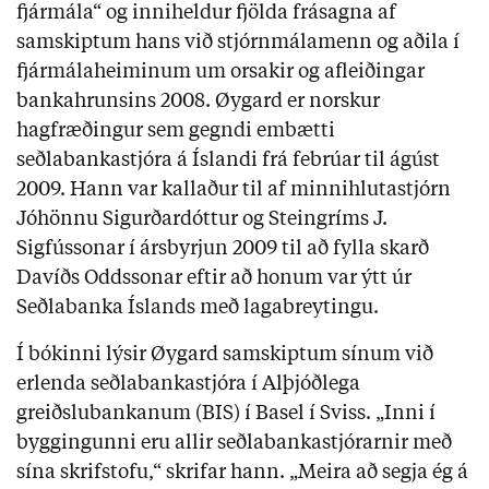
fjármála“ og inniheldur fjölda frásagna af
samskiptum hans við stjórnmálamenn og aðila í
fjármálaheiminum um orsakir og afleiðingar
bankahrunsins 2008. Øygard er norskur
hagfræðingur sem gegndi embætti
seðlabankastjóra á Íslandi frá febrúar til ágúst
2009. Hann var kallaður til af minnihlutastjórn
Jóhönnu Sigurðardóttur og Steingríms J.
Sigfússonar í ársbyrjun 2009 til að fylla skarð
Davíðs Oddssonar eftir að honum var ýtt úr
Seðlabanka Íslands með lagabreytingu.
Í bókinni lýsir Øygard samskiptum sínum við
erlenda seðlabankastjóra í Alþjóðlega
greiðslubankanum (BIS) í Basel í Sviss. „Inni í
byggingunni eru allir seðlabankastjórarnir með
sína skrifstofu,“ skrifar hann. „Meira að segja ég á