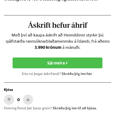
Áskrift hefur áhrif
Með því að kaupa áskrift að Heimildinni styrkir þú
sjálfstæða rannsóknarblaðamennsku á Íslandi, frá aðeins
3.990 krónum
á mánuði.
Sjá meira
Ertu nú þegar áskrifandi?
Skráðu þig inn hér
.
Kjósa
0
Hvernig finnst þér þessi grein?
Skráðu þig inn til að kjósa.