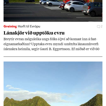
Greining
Horft til Evrópu
2
Lána­kjör við upp­töku evru
Breyt­ir evr­an mögu­leika ungs fólks á því að kom­ast inn á fast­
eigna­mark­að­inn? Upp­taka evru myndi um­bylta lánaum­hverfi
ís­lenskra heim­ila, seg­ir Gauti B. Eggerts­son. Ef mið­að er við 60
millj­óna króna lán til 25 ára myndi mán­að­ar­leg greiðslu­byrði
lækka um þriðj­ung.