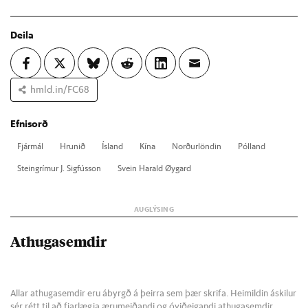
Deila
hmld.in/FC68
Efnisorð
Fjár­mál
Hrun­ið
Ís­land
Kína
Norð­ur­lönd­in
Pól­land
Stein­grím­ur J. Sig­fús­son
Svein Har­ald Øygard
Athugasemdir
Allar athugasemdir eru ábyrgð á þeirra sem þær skrifa. Heimildin áskilur
sér rétt til að fjarlægja ærumeiðandi og óviðeigandi athugasemdir.