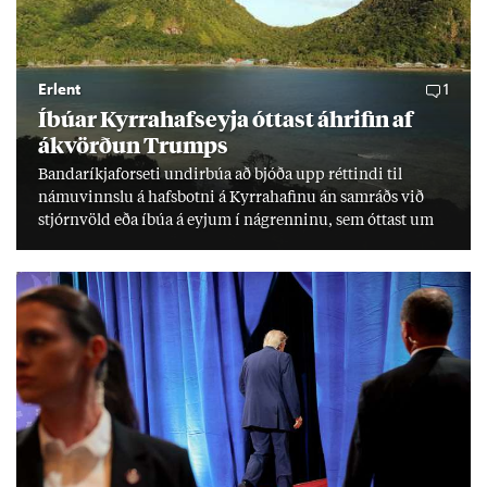
Erlent
1
Íbú­ar Kyrra­hafs­eyja ótt­ast áhrif­in af
ákvörð­un Trumps
Banda­ríkja­for­seti und­ir­búa að bjóða upp rétt­indi til
námu­vinnslu á hafs­botni á Kyrra­haf­inu án sam­ráðs við
stjórn­völd eða íbúa á eyj­um í ná­grenn­inu, sem ótt­ast um
lífs­við­ur­væri sitt og um­hverfi.