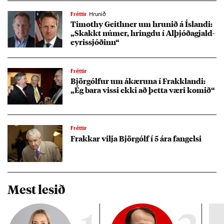
Fréttir
Hrunið
Timot­hy Geit­hner um hrun­ið á Ís­landi:
„Skakkt núm­er, hringdu í Al­þjóða­gjald­
eyr­is­sjóð­inn“
Fréttir
Björgólf­ur um ákær­una í Frakklandi:
„Ég bara vissi ekki að þetta væri kom­ið“
Fréttir
Frakk­ar vilja Björgólf í 5 ára fang­elsi
Mest lesið