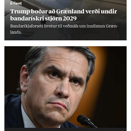
Erlent
Trump boð­ar að Græn­land verði und­ir
banda­rískri stjórn 2029
Banda­ríkja­for­seti hvet­ur til veð­máls um inn­limun Græn­
lands.