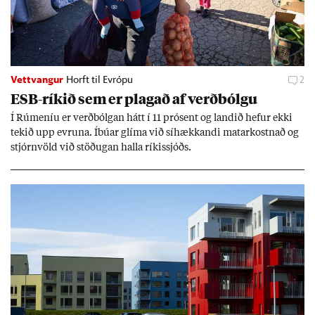
Vettvangur
Horft til Evrópu
2
ESB-rík­ið sem er plag­að af verð­bólgu
Í Rúm­en­íu er verð­bólg­an hátt í 11 pró­sent og land­ið hef­ur ekki
tek­ið upp evr­una. Íbú­ar glíma við sí­hækk­andi mat­ar­kostn­að og
stjórn­völd við stöð­ug­an halla rík­is­sjóðs.