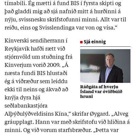
tímabili. Ég mætti á fund BIS í fyrsta skipti og
það gladdi mig að sjá nafnið mitt á hurðinni á
nýju, svissnesku skrifstofunni minni. Allt var til
reiðu, eins og Svisslendinga var von og vísa.“
Kínverski sendiherrann í
Sjá einnig
Reykjavík hafði rætt við
stjórnvöld um stuðning frá
Kínverjum vorið 2009. „Á
næsta fundi BIS hlustaði
ég á viðræður sem leiddu
Ráðgáta af hverju
ekki til neins og ákvað að
Ísland var óviðbúið
hruni
knýja dyra hjá
seðlabankastjóra
Alþýðulýðveldisins Kína,“ skrifar Øygard. „Alveg
gráupplagt. Hann var með skrifstofu við hliðina á
minni. Og við vorum starfsbræður. „Þetta var