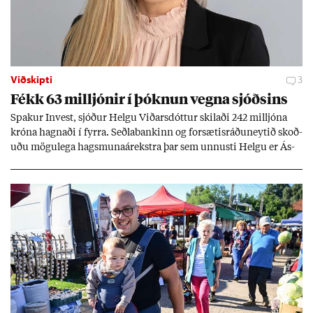
Viðskipti
3
Fékk 63 millj­ón­ir í þókn­un vegna sjóðs­ins
Spak­ur In­vest, sjóð­ur Helgu Við­ars­dótt­ur skil­aði 242 millj­óna
króna hagn­aði í fyrra. Seðla­bank­inn og for­sæt­is­ráðu­neyt­ið skoð­
uðu mögu­lega hags­muna­árekstra þar sem unnusti Helgu er Ás­
geir Jóns­son seðla­banka­stjóri.