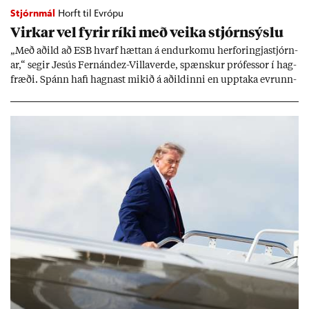
Stjórnmál
Horft til Evrópu
Virk­ar vel fyr­ir ríki með veika stjórn­sýslu
„Með að­ild að ESB hvarf hætt­an á end­ur­komu her­for­ingja­stjórn­
ar,“ seg­ir Jesús Fer­nández-Villa­ver­de, spænsk­ur pró­fess­or í hag­
fræði. Spánn hafi hagn­ast mik­ið á að­ild­inni en upp­taka evr­unn­
ar hafi engu að síð­ur skap­að áskor­an­ir.