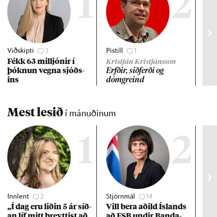
1
2
Viðskipti
3
Pistill
1
Gre
Fékk 63 millj­ón­ir í
Lán
Kristján Kristjánsson
þókn­un vegna sjóðs­
ev
Erfð­ir, sið­ferði og
ins
dómgreind
Mest lesið
í mánuðinum
1
2
Innlent
2
Stjórnmál
14
Stj
„Í dag eru lið­in 5 ár síð­
Vill bera að­ild Ís­lands
Kre
an líf mitt breytt­ist að
að ESB und­ir Banda­
af 