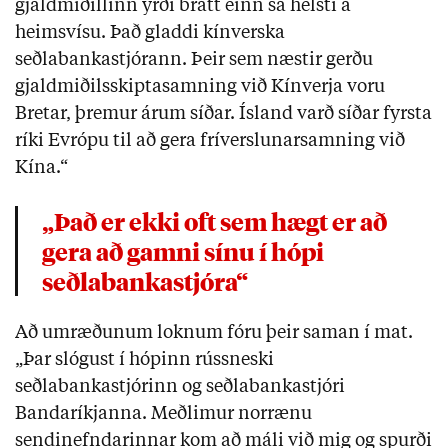
gjaldmiðillinn yrði brátt einn sá helsti á
heimsvísu. Það gladdi kínverska
seðlabankastjórann. Þeir sem næstir gerðu
gjaldmiðilsskiptasamning við Kínverja voru
Bretar, þremur árum síðar. Ísland varð síðar fyrsta
ríki Evrópu til að gera fríverslunarsamning við
Kína.“
„Það er ekki oft sem hægt er að
gera að gamni sínu í hópi
seðlabankastjóra“
Að umræðunum loknum fóru þeir saman í mat.
„Þar slógust í hópinn rússneski
seðlabankastjórinn og seðlabankastjóri
Bandaríkjanna. Meðlimur norrænu
sendinefndarinnar kom að máli við mig og spurði