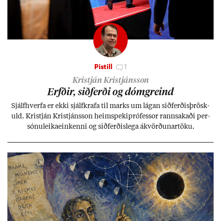
Pistill
1
Kristján Kristjánsson
Erfð­ir, sið­ferði og dómgreind
Sjálf­hverfa er ekki sjálf­krafa til marks um lág­an sið­ferð­is­þrösk­
uld. Kristján Kristjáns­son heim­speki­pró­fess­or rann­sak­aði per­
sónu­leika­ein­kenni og sið­ferð­is­lega ákvörð­un­ar­töku.