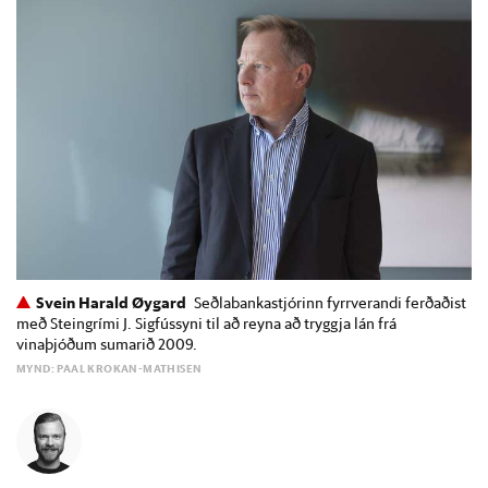
Svein Harald Øygard
Seðlabankastjórinn fyrrverandi ferðaðist
með Steingrími J. Sigfússyni til að reyna að tryggja lán frá
vinaþjóðum sumarið 2009.
MYND: PAAL KROKAN-MATHISEN