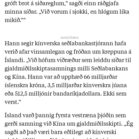
gróft brot á siðareglum,“ sagði einn ráðgjafa
minna síðar. „Við vorum í sjokki, en hlógum líka
mikið.““
Hann segir kínverska seðlabankastjórann hafa
verið afar vinsamlegan og fróðan um kreppuna á
Íslandi. „Við hófum viðræður sem leiddu síðar til
gjaldmiðilsskiptasamnings milli Seðlabankans
og Kína. Hann var að upphæð 66 milljarðar
íslenskra króna, 3,5 milljarðar kínverskra júana
eða 512,5 milljónir bandaríkjadollara. Ekki sem
verst.“
Ísland varð þannig fyrsta vestræna þjóðin sem
gerði samning við Kína um gjaldmiðilsskipti. „Ég
sagði að það væri bara eðlilegt að kínverski