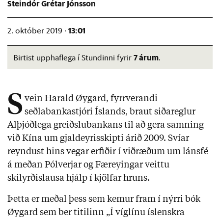
Steindór Grétar Jónsson
13:01
2. október 2019 ·
7 árum
Birtist upphaflega í Stundinni fyrir
.
S
vein Harald Øygard, fyrrverandi
seðlabankastjóri Íslands, braut siðareglur
Alþjóðlega greiðslubankans til að gera samning
við Kína um gjaldeyrisskipti árið 2009. Svíar
reyndust hins vegar erfiðir í viðræðum um lánsfé
á meðan Pólverjar og Færeyingar veittu
skilyrðislausa hjálp í kjölfar hruns.
Þetta er meðal þess sem kemur fram í nýrri bók
Øygard sem ber titilinn „Í víglínu íslenskra