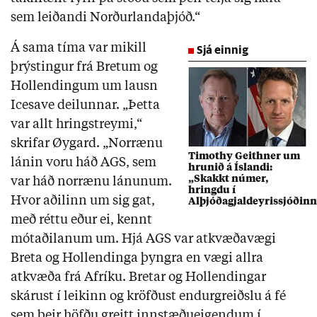
sem leiðandi Norðurlandaþjóð.“
Á sama tíma var mikill
Sjá einnig
þrýstingur frá Bretum og
Hollendingum um lausn
Icesave deilunnar. „Þetta
var allt hringstreymi,“
skrifar Øygard. „Norrænu
Timothy Geithner um
lánin voru háð AGS, sem
hrunið á Íslandi:
„Skakkt númer,
var háð norrænu lánunum.
hringdu í
Hvor aðilinn um sig gat,
Alþjóðagjaldeyrissjóðinn
með réttu eður ei, kennt
mótaðilanum um. Hjá AGS var atkvæðavægi
Breta og Hollendinga þyngra en vægi allra
atkvæða frá Afríku. Bretar og Hollendingar
skárust í leikinn og kröfðust endurgreiðslu á fé
sem þeir höfðu greitt innstæðueigendum í