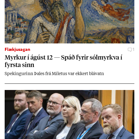
Flækjusagan
1
Myrk­ur í ág­úst 12 — Spáð fyr­ir sól­myrkva í
fyrsta sinn
Spek­ing­ur­inn Þa­les frá Míletus var ekk­ert blá­vatn