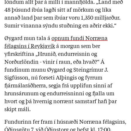
löndum allt þar á milli í mannfjölda. „Land með
48 þúsund íbúa lagði sitt af mörkum og líka
annað land þar sem íbúar voru 1,350 milljarður.
Sumir vinanna sýndu stuðning en aðrir ekki.“
Øygard mun tala á
opnum fundi Norræna
félagsins í Reykjavík
á morgun sem ber
yfirskriftina „Hrunið, endurreisnin og
Norðurlöndin - vinir í raun, eða hvað?“ Á
fundinum munu Øygard og Steingrímur J.
Sigfússon, nú forseti Alþingis og fyrrum
fjármálaráðherra, segja frá upplifun sinni af
hrunsárunum og endurreisninni og fjalla um
hvort og þá hvernig norrænt samstarf hafi þar
skipt máli.
Fundurinn fer fram í húsnæði Norræna félagsins,
Óðinsgötu 7, við Óðinstorg og hefst kl. 17:00.