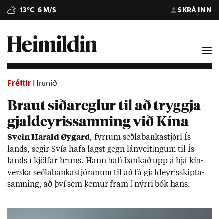
13°C
6 M/S
SKRÁ INN
Fréttir
Hrunið
Braut siða­reglur til að tryggja
gjald­eyris­samning við Kína
Svein Har­ald Øygard
, fyrr­um seðla­banka­stjóri Ís­
lands, seg­ir Svía hafa lagst gegn lán­veit­ing­um til Ís­
lands í kjöl­far hruns. Hann hafi bank­að upp á hjá kín­
verska seðla­banka­stjór­an­um til að fá gjald­eyr­is­skipta­
samn­ing, að því sem kem­ur fram í nýrri bók hans.