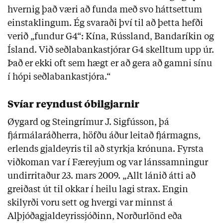
hvernig það væri að funda með svo háttsettum
einstaklingum. Ég svaraði því til að þetta hefði
verið „fundur G4“: Kína, Rússland, Bandaríkin og
Ísland. Við seðlabankastjórar G4 skelltum upp úr.
Það er ekki oft sem hægt er að gera að gamni sínu
í hópi seðlabankastjóra.“
Svíar reyndust óbilgjarnir
Øygard og Steingrímur J. Sigfússon, þá
fjármálaráðherra, höfðu áður leitað fjármagns,
erlends gjaldeyris til að styrkja krónuna. Fyrsta
viðkoman var í Færeyjum og var lánssamningur
undirritaður 23. mars 2009. „Allt lánið átti að
greiðast út til okkar í heilu lagi strax. Engin
skilyrði voru sett og hvergi var minnst á
Alþjóðagjaldeyrissjóðinn, Norðurlönd eða