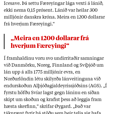
Icesave. Þá settu Færeyingar lága vexti á lánið,
ekki nema 0,15 prósent. Lánið var heilar 300
milljónir danskra króna. Meira en 1200 dollarar
frá hverjum Færeyingi.“
„Meira en 1200 dollarar frá
hverjum Færeyingi“
Í framhaldinu voru svo undirritaðir samningar
við Danmörku, Noreg, Finnland og Svíþjóð um
lán upp á alls 1775 milljónir evra, en
Norðurlöndin létu skilyrða lánveitinguna við
endurskoðun Alþjóðagjaldeyrissjóðsins (AGS). „Í
fyrstu höfðu Svíar lagst gegn láninu en síðan
skipt um skoðun og krafist þess að leggja fram
hæsta skerfinn,“ skrifar Øygard. „Það var
táknrænt fyrir þá stöðu sem þeir telja sig hafa