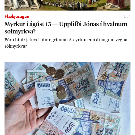
Flækjusagan
1
Myrk­ur í ág­úst 13 — Upp­lifði Jón­as í hvaln­um
sól­myrkva?
Fóru hinir jafn­vel hinir grimmu Ass­yríu­menn á taug­um vegna
sól­myrkva?