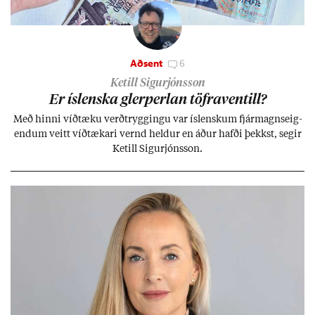
Aðsent
6
Ketill Sigurjónsson
Er ís­lenska glerperl­an töfra­ventill?
Með hinni víð­tæku verð­trygg­ingu var ís­lensk­um fjár­magns­eig­
end­um veitt víð­tæk­ari vernd held­ur en áð­ur hafði þekkst, seg­ir
Ketill Sig­ur­jóns­son.