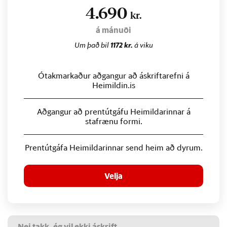
4.690
kr.
á mánuði
Um það bil
1172 kr.
á viku
Ótakmarkaður aðgangur að áskriftarefni á
Heimildin.is
Aðgangur að prentútgáfu Heimildarinnar á
stafrænu formi.
Prentútgáfa Heimildarinnar send heim að dyrum.
Velja
Nei takk, ég vil ekki áskrift