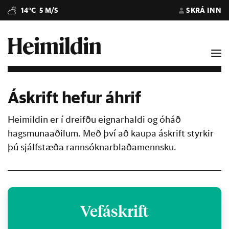
14°C
5 M/S
SKRÁ INN
Áskrift hefur áhrif
Heimildin er í dreifðu eignarhaldi og óháð
hagsmunaaðilum. Með því að kaupa áskrift styrkir
þú sjálfstæða rannsóknarblaðamennsku.
Vefáskrift