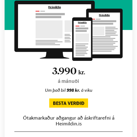
3.990
kr.
á mánuði
Um það bil
998 kr.
á viku
BESTA VERÐIÐ
Ótakmarkaður aðgangur að áskriftarefni á
Heimildin.is