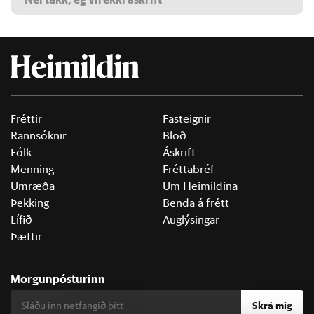
Fréttir
Fasteignir
Rannsóknir
Blöð
Fólk
Áskrift
Menning
Fréttabréf
Umræða
Um Heimildina
Þekking
Benda á frétt
Lífið
Auglýsingar
Þættir
Morgunpósturinn
Skrá mig