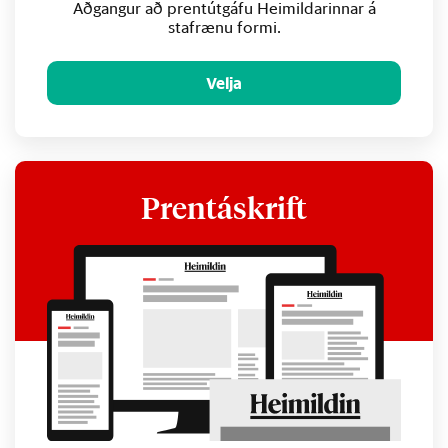
Aðgangur að prentútgáfu Heimildarinnar á
stafrænu formi.
Velja
Prentáskrift