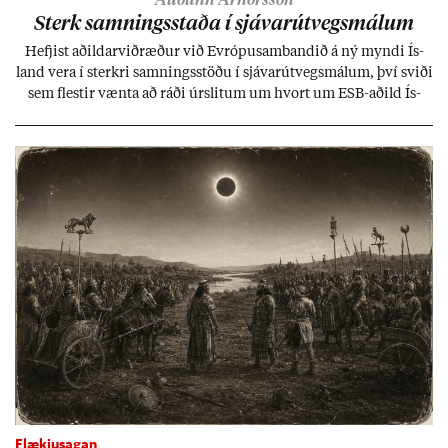
Sterk samn­ings­staða í sjáv­ar­út­vegs­mál­um
Hefj­ist að­ild­ar­við­ræð­ur við Evr­ópu­sam­band­ið á ný myndi Ís­
land vera í sterkri samn­ings­stöðu í sjáv­ar­út­vegs­mál­um, því sviði
sem flest­ir vænta að ráði úr­slit­um um hvort um ESB-að­ild Ís­
lands geti sam­ist. Hvað land­bún­að­ar­mál snert­ir myndi stuðn­
ing­ur við bænd­ur og dreif­býli breyt­ast mik­ið frá nú­ver­andi
kerfi, en sveigj­an­leiki til lausna er um­tals­verð­ur.
Flækjusagan