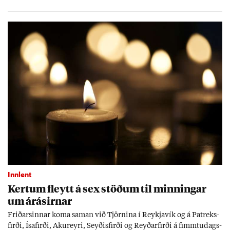
sókn­ar­rit­gerð Seðla­bank­ans. Vext­ir hafa al­mennt ver­ið of lág­ir.
Tíð áföll og óvissa tor­velda hag­stjórn á Ís­landi.
Innlent
Kert­um fleytt á sex stöð­um til minn­ing­ar
um árás­irn­ar
Frið­arsinn­ar koma sam­an við Tjörn­ina í Reykja­vík og á Pat­reks­
firði, Ísa­firði, Ak­ur­eyri, Seyð­is­firði og Reyð­ar­firði á fimmtu­dags­