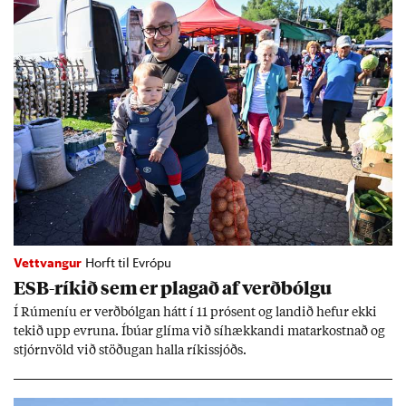
Vettvangur
Horft til Evrópu
ESB-rík­ið sem er plag­að af verð­bólgu
Í Rúm­en­íu er verð­bólg­an hátt í 11 pró­sent og land­ið hef­ur ekki
tek­ið upp evr­una. Íbú­ar glíma við sí­hækk­andi mat­ar­kostn­að og
stjórn­völd við stöð­ug­an halla rík­is­sjóðs.