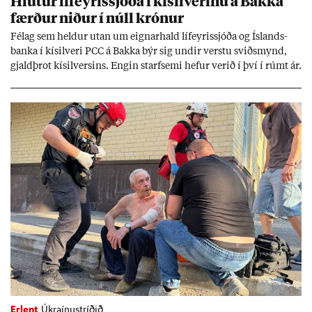
Hlut­ur líf­eyr­is­sjóða í kís­il­ver­inu á Bakka
færð­ur nið­ur í núll krón­ur
Fé­lag sem held­ur ut­an um eign­ar­hald líf­eyr­is­sjóða og Ís­lands­
banka í kís­il­veri PCC á Bakka býr sig und­ir verstu sviðs­mynd,
gjald­þrot kís­il­vers­ins. Eng­in starf­semi hef­ur ver­ið í því í rúmt ár.
Erlent
Úkraínustríðið