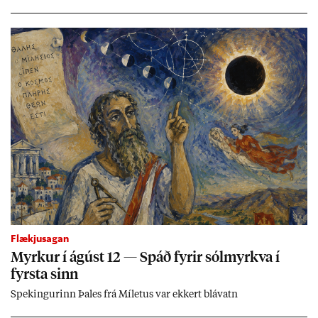
Flækjusagan
Myrk­ur í ág­úst 12 — Spáð fyr­ir sól­myrkva í
fyrsta sinn
Spek­ing­ur­inn Þa­les frá Míletus var ekk­ert blá­vatn