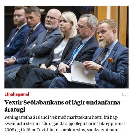
Efnahagsmál
1
Vext­ir Seðla­bank­ans of lág­ir und­an­farna
ára­tugi
Pen­inga­stefna á Ís­landi vék með mark­tæk­um hætti frá hag­
kvæm­ustu stefnu í að­drag­anda al­þjóð­legu fjár­málakrepp­unn­ar
2008 og í kjöl­far Covid-heims­far­ald­urs­ins, sam­kvæmt rann­