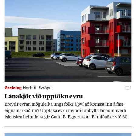
Greining
Horft til Evrópu
1
Lána­kjör við upp­töku evru
Breyt­ir evr­an mögu­leika ungs fólks á því að kom­ast inn á fast­
eigna­mark­að­inn? Upp­taka evru myndi um­bylta lánaum­hverfi
ís­lenskra heim­ila, seg­ir Gauti B. Eggerts­son. Ef mið­að er við 60
millj­óna króna lán til 25 ára myndi mán­að­ar­leg greiðslu­byrði
lækka um þriðj­ung.