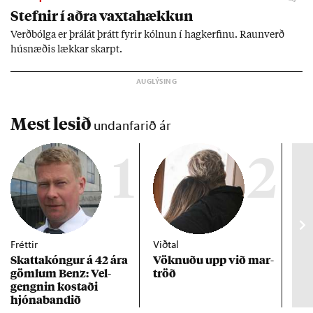
Stefn­ir í aðra vaxta­hækk­un
Verð­bólga er þrálát þrátt fyr­ir kóln­un í hag­kerf­inu. Raun­verð
hús­næð­is lækk­ar skarpt.
Mest lesið
undanfarið ár
1
2
Fréttir
Viðtal
Inn
Skattakóng­ur á 42 ára
Vökn­uðu upp við mar­
RÚV
göml­um Benz: Vel­
tröð
Mar
gengn­in kostaði
un
hjóna­band­ið