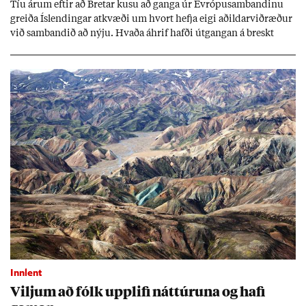
Tíu ár­um eft­ir að Bret­ar kusu að ganga úr Evr­ópu­sam­band­inu
greiða Ís­lend­ing­ar at­kvæði um hvort hefja eigi að­ild­ar­við­ræð­ur
við sam­band­ið að nýju. Hvaða áhrif hafði út­gang­an á breskt
sam­fé­lag og hvaða lex­íu geta Ís­lend­ing­ar lært af henni?
Innlent
Vilj­um að fólk upp­lifi nátt­úr­una og hafi