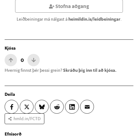
Stofna aðgang
Leiðbeiningar má nálgast á
heimildin.is/leidbeiningar
.
Kjósa
0
Hvernig finnst þér þessi grein?
Skráðu þig inn til að kjósa.
Deila
hmld.in/FCTD
Efnisorð