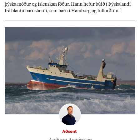
þýska móð­ur og ís­lensk­an föð­ur. Hann hef­ur bú­ið í Þýskalandi
frá blautu barns­beini, sem barn í Ham­borg og full­orð­inn í
Berlín, en er vel kunn­ug­ur á Ís­landi og tal­ar ís­lensku. Hvernig
ætli hann upp­lifi að búa í landi inn­an Evr­ópu­sam­bands­ins?
Aðsent
Auðunn Arnórsson