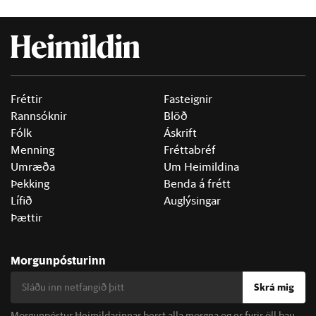
Fréttir
Fasteignir
Rannsóknir
Blöð
Fólk
Áskrift
Menning
Fréttabréf
Umræða
Um Heimildina
Þekking
Benda á frétt
Lífið
Auglýsingar
Þættir
Morgunpósturinn
Skrá mig
Morgunpóstur Heimildarinnar berst alla morgna og er fyrir öll þau