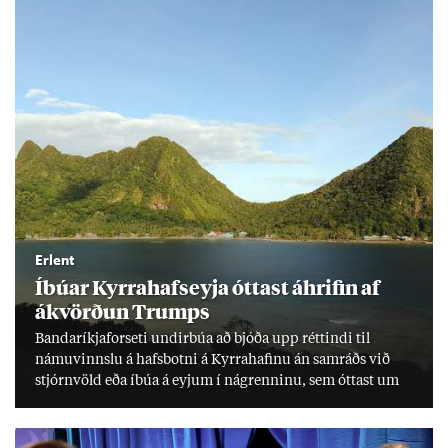
Erlent
Íbú­ar Kyrra­hafs­eyja ótt­ast áhrif­in af
ákvörð­un Trumps
Banda­ríkja­for­seti und­ir­búa að bjóða upp rétt­indi til
námu­vinnslu á hafs­botni á Kyrra­haf­inu án sam­ráðs við
stjórn­völd eða íbúa á eyj­um í ná­grenn­inu, sem ótt­ast um
lífs­við­ur­væri sitt og um­hverfi.