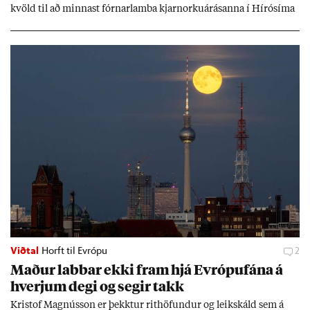
kvöld til að minn­ast fórn­ar­lamba kjarn­orku­árás­anna í Hírósíma
og Naga­sakí.
Viðtal
Horft til Evrópu
2
Mað­ur labb­ar ekki fram hjá Evr­ópuf­ána á
hverj­um degi og seg­ir takk
Kri­stof Magnús­son er þekkt­ur rit­höf­und­ur og leik­skáld sem á