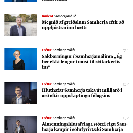
Innlent
Samherjamálið
Megn­ið af greiðsl­um Sam­herja eft­ir að
upp­ljóstr­ar­inn hætti
Fréttir
Samherjamálið
5
Sak­born­ing­ur í Sam­herja­mál­inu: „Ég
ber ekki leng­ur traust til rétt­ar­kerf­is­
ins“
Fréttir
Samherjamálið
2
Hlut­haf­ar Sam­herja taka út millj­arð í
arð eft­ir upp­skipt­ingu fé­lags­ins
Fréttir
Samherjamálið
2
Al­menn­ings­hluta­fé­lag í stórri eigu Sam­
herja kaup­ir í sölu­fyr­ir­tæki Sam­herja