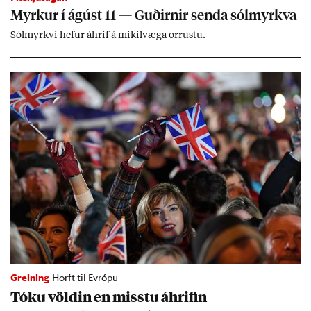
Myrk­ur í ág­úst 11 — Guð­irn­ir senda sól­myrkva
Sól­myrkvi hef­ur áhrif á mik­il­væga orr­ustu.
Greining
Horft til Evrópu
Tóku völd­in en misstu áhrif­in