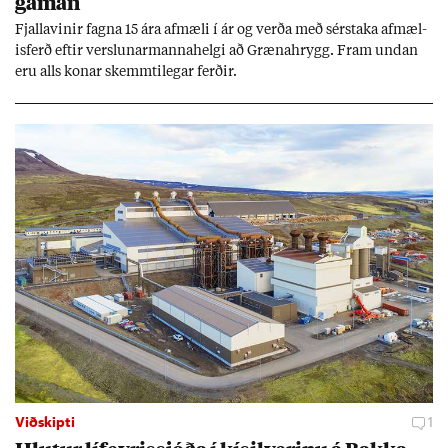
gam­an
Fjalla­vin­ir fagna 15 ára af­mæli í ár og verða með sér­staka af­mæl­
is­ferð eft­ir versl­un­ar­manna­helgi að Græna­hrygg. Fram und­an
eru alls kon­ar skemmti­leg­ar ferð­ir.
Viðskipti
1