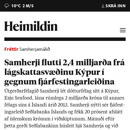
10°C
2 M/S
SKRÁ INN
Fréttir
Samherjamálið
Samherji flutti 2,4 milljarða frá
lágskattasvæðinu Kýpur í
gegnum fjárfestingarleiðina
Út­gerð­ar­fé­lag­ið Sam­herji lét dótt­ur­fé­lag sitt á Kýp­ur,
Esju Sea­food, lána rúm­lega 2 millj­arða króna til ann­ars
fé­lags síns á Ís­landi ár­ið 2012. Sam­herji nýtti sér fjá­fest­
ing­ar­leið Seðla­banka Ís­lands og fékk 20 pró­sent af­slátt
af ís­lensk­um krón­um í við­skipt­un­um. Mán­uði eft­ir
þetta gerði Seðla­bank­inn hús­leit hjá Sam­herja og við