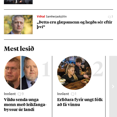
Viðtal
Samherjaskjölin
3
„Þetta eru glæpa­menn og hegða sér eft­ir
því“
Mest lesið
1
2
Innlent
9
Innlent
1
Viðs
Vildu senda unga
Erf­ið­ara fyr­ir ungt fólk
Hlut
menn með leik­fanga­
að fá vinnu
kís
byss­ur úr landi
fær
kró