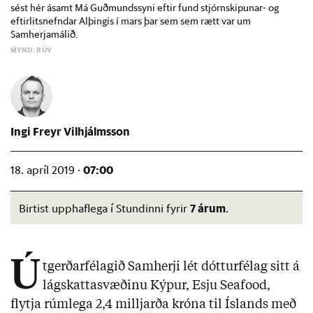
sést hér ásamt Má Guðmundssyni eftir fund stjórnskipunar- og
eftirlitsnefndar Alþingis í mars þar sem sem rætt var um
Samherjamálið.
MYND: RÚV
Ingi Freyr Vilhjálmsson
07:00
18. apríl 2019 ·
7 árum
Birtist upphaflega í Stundinni fyrir
.
Ú
tgerðarfélagið Samherji lét dótturfélag sitt á
lágskattasvæðinu Kýpur, Esju Seafood,
flytja rúmlega 2,4 milljarða króna til Íslands með