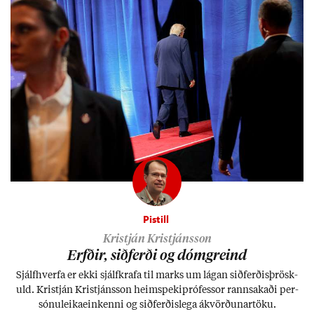
Pistill
Kristján Kristjánsson
Erfð­ir, sið­ferði og dómgreind
Sjálf­hverfa er ekki sjálf­krafa til marks um lág­an sið­ferð­is­þrösk­
uld. Kristján Kristjáns­son heim­speki­pró­fess­or rann­sak­aði per­
sónu­leika­ein­kenni og sið­ferð­is­lega ákvörð­un­ar­töku.