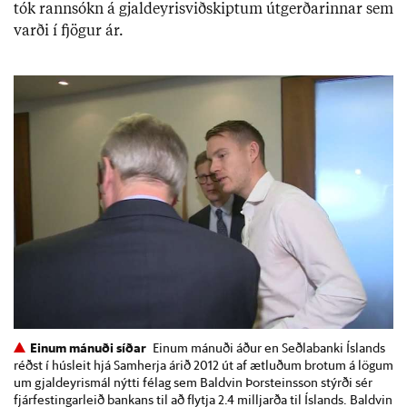
tók rann­sókn á gjald­eyrisvið­skipt­um út­gerð­ar­inn­ar sem
varði í fjög­ur ár.
Einum mánuði síðar
Einum mánuði áður en Seðlabanki Íslands
réðst í húsleit hjá Samherja árið 2012 út af ætluðum brotum á lögum
um gjaldeyrismál nýtti félag sem Baldvin Þorsteinsson stýrði sér
fjárfestingarleið bankans til að flytja 2.4 milljarða til Íslands. Baldvin