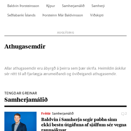
Bald­vin Þor­steins­son
Kýp­ur
Sam­herja­mál­ið
Sam­herji
Seðla­banki Ís­lands
Þor­steinn Már Bald­vins­son
Við­skipti
Athugasemdir
Allar athugasemdir eru ábyrgð á þeirra sem þær skrifa. Heimildin áskilur
sér rétt til að fjarlægja ærumeiðandi og óviðeigandi athugasemdir.
TENGDAR GREINAR
Samherjamálið
Fréttir
Samherjamálið
2
Bald­vin í Sam­herja seg­ir pabba sinn
ekki bestu út­gáf­una af sjálf­um sér vegna
rann­sókn­ar