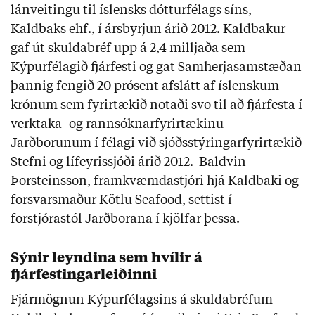
lánveitingu til íslensks dótturfélags síns,
Kaldbaks ehf., í ársbyrjun árið 2012. Kaldbakur
gaf út skuldabréf upp á 2,4 milljaða sem
Kýpurfélagið fjárfesti og gat Samherjasamstæðan
þannig fengið 20 prósent afslátt af íslenskum
krónum sem fyrirtækið notaði svo til að fjárfesta í
verktaka- og rannsóknarfyrirtækinu
Jarðborunum í félagi við sjóðsstýringarfyrirtækið
Stefni og lífeyrissjóði árið 2012. Baldvin
Þorsteinsson, framkvæmdastjóri hjá Kaldbaki og
forsvarsmaður Kötlu Seafood, settist í
forstjórastól Jarðborana í kjölfar þessa.
Sýnir leyndina sem hvílir á
fjárfestingarleiðinni
Fjármögnun Kýpurfélagsins á skuldabréfum