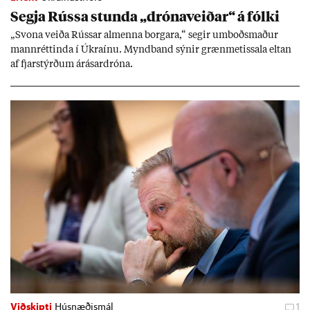
Segja Rússa stunda „dróna­veið­ar“ á fólki
„Svona veiða Rúss­ar al­menna borg­ara,“ seg­ir um­boðs­mað­ur
mann­rétt­inda í Úkraínu. Mynd­band sýn­ir græn­met­issala elt­an
af fjar­stýrð­um árás­ar­dróna.
Viðskipti
Húsnæðismál
1