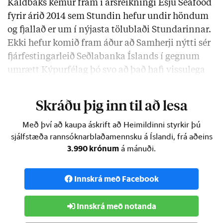
Kaldbaks kemur fram í ársreikningi Esju Seafood
fyrir árið 2014 sem Stundin hefur undir höndum
og fjallað er um í nýjasta tölublaði Stundarinnar.
Ekki hefur komið fram áður að Samherji nýtti sér
fjárfestingarleið Seðlabanka Íslands í gegnum
umrætt Kýpurfélag þó svo að það hafi vissulega
komið fram að
Samherji hafi nýtt sér …
Skráðu þig inn til að lesa
Með því að kaupa áskrift að Heimildinni styrkir þú
sjálfstæða rannsóknarblaðamennsku á Íslandi, frá aðeins
3.990 krónum
á mánuði.
Innskrá með Facebook
Innskrá með notanda