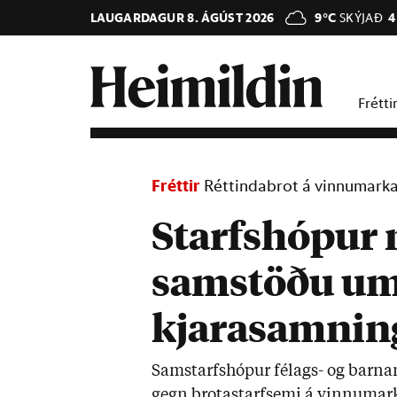
LAUGARDAGUR 8. ÁGÚST 2026
9°C
SKÝJAÐ
4
Frétti
Fréttir
Réttindabrot á vinnumark
Starfshópur 
samstöðu um
kjarasamning
Sam­starfs­hóp­ur fé­lags- og barna­m
gegn brot­a­starf­semi á vinnu­mar