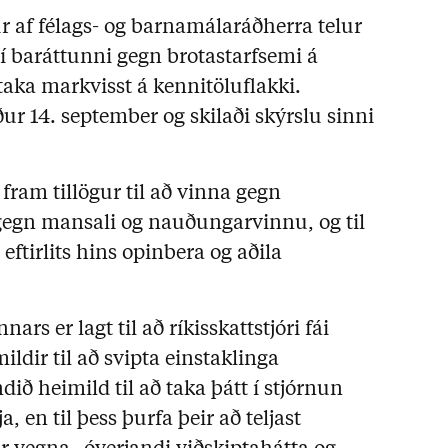
 af félags- og barnamálaráðherra telur
 í baráttunni gegn brotastarfsemi á
aka markvisst á kennitöluflakki.
r 14. september og skilaði skýrslu sinni
ram tillögur til að vinna gegn
egn mansali og nauðungarvinnu, og til
ftirlits hins opinbera og aðila
ars er lagt til að ríkisskattstjóri fái
ildir til að svipta einstaklinga
ið heimild til að taka þátt í stjórnun
a, en til þess þurfa þeir að teljast