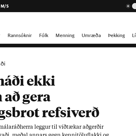
 M/S
r
Rannsóknir
Fólk
Menning
Umræða
Þekking
Lí
aði
náði ekki
 að gera
sbrot refsiverð
ála­ráð­herra legg­ur til víð­tæk­ar að­gerð­ir
k­aði, með­al ann­ars gegn kenni­töluflakki og