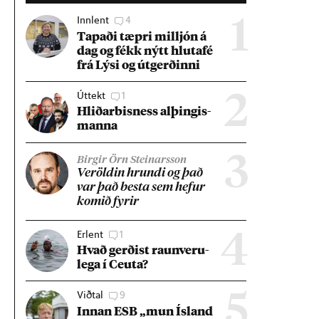
Innlent
4
1
Tap­aði tæpri millj­ón á
dag og fékk nýtt hluta­fé
frá Lýsi og út­gerð­inni
Úttekt
1
2
Hlið­ar­bis­ness al­þing­is­
manna
3
Birgir Örn Steinarsson
Ver­öld­in hrundi og það
var það besta sem hef­ur
kom­ið fyr­ir
Erlent
1
4
Hvað gerð­ist raun­veru­
lega í Ceuta?
Viðtal
9
5
Inn­an ESB „mun Ís­land