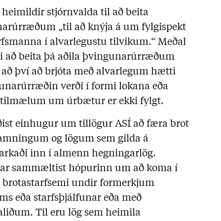
 heimildir stjórnvalda til að beita
arúrræðum „til að knýja á um fylgispekt
rfsmanna í alvarlegustu tilvikum.“ Meðal
rði að beita þá aðila þvingunarúrræðum
r að því að brjóta með alvarlegum hætti
narúrræðin verði í formi lokana eða
 tilmælum um úrbætur er ekki fylgt.
ist einhugur um tillögur ASÍ að færa brot
samningum og lögum sem gilda á
rkaði inn í almenn hegningarlög.
ar sammæltist hópurinn um að koma í
r brotastarfsemi undir formerkjum
ms eða starfsþjálfunar eða með
aliðum. Til eru lög sem heimila