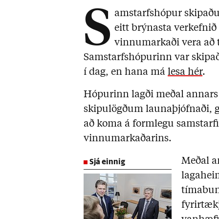
S
amstarfshópur skipaður
eitt brýnasta verkefnið
vinnumarkaði vera að t
Samstarfshópurinn var skipaðu
í dag, en hana má
lesa hér
.
Hópurinn lagði meðal annars f
skipulögðum launaþjófnaði, g
að koma á formlegu samstarfi e
vinnumarkaðarins.
Sjá einnig
Meðal ann
lagaheim
tímabund
fyrirtækj