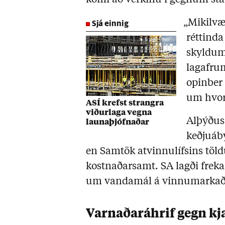
Sjá einnig
„Mikilvæ
réttinda
skyldum“
lagafrum
opinber
um hvort
ASÍ krefst strangra
viðurlaga vegna
Alþýðus
launaþjófnaðar
keðjuáby
en Samtök atvinnulífsins töldu 
kostnaðarsamt. SA lagði frekar
um vandamál á vinnumarka
Varnaðaráhrif gegn k