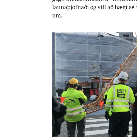
launa­þjófn­aði og vill að hægt sé a
um.