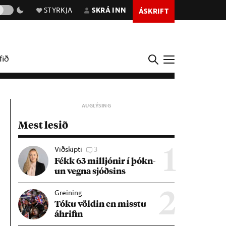
STYRKJA
SKRÁ INN
ÁSKRIFT
fið
Mest lesið
Viðskipti
3
1
Fékk 63 millj­ón­ir í þókn­
un vegna sjóðs­ins
Greining
2
Tóku völd­in en misstu
áhrif­in