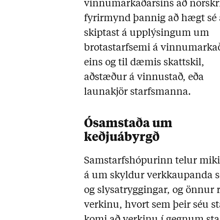
vinnumarkaðarsins að norskr
fyrirmynd þannig að hægt sé
skiptast á upplýsingum um
brotastarfsemi á vinnumarkað
eins og til dæmis skattskil,
aðstæður á vinnustað, eða
launakjör starfsmanna.
Ósamstaða um
keðjuábyrgð
Samstarfshópurinn telur mik
á um skyldur verkkaupanda se
og slysatryggingar, og önnur
verkinu, hvort sem þeir séu s
komi að verkinu í gegnum st