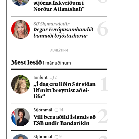
stjórna fisk­veið­um í
Norð­ur-Atlants­hafi“
6
Sif Sigmarsdóttir
Þeg­ar Evr­ópu­sam­band­ið
bann­aði brjósta­skor­ur
Mest lesið
í mánuðinum
Innlent
2
1
„Í dag eru lið­in 5 ár síð­an
líf mitt breytt­ist að ei­
lífu“
Stjórnmál
14
2
Vill bera að­ild Ís­lands að
ESB und­ir Banda­rík­in
Stjórnmál
9