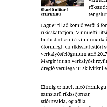
vanhæfir
rökstudd
Skorið niður í
tengslu
eftirlitinu
Lagt er til að komið verði á f
ríkisskattstjóra, Vinnueftirl
brotastarfsemi á vinnumarkaði
óformlegt, en ríkisskattstjóri 
verkalýðsfélögunum árið 201
Margir innan verkalýðshreyf
dregið verulega úr skilvirkni ef
Einnig er mælt með formlegu
samstarfi ríkisstjórnar,
stjórnvalda, og aðila