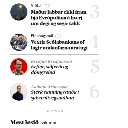
Viðtal
2
3
Mað­ur labb­ar ekki fram
hjá Evr­ópuf­ána á hverj­
um degi og seg­ir takk
Efnahagsmál
2
4
Vext­ir Seðla­bank­ans of
lág­ir und­an­farna ára­tugi
5
Kristján Kristjánsson
Erfð­ir, sið­ferði og
dómgreind
6
Auðunn Arnórsson
Sterk samn­ings­staða í
sjáv­ar­út­vegs­mál­um
Mest lesið
í vikunni