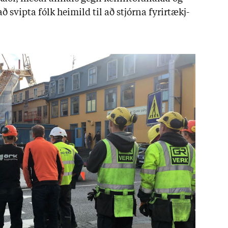
ð svipta fólk heim­ild til að stjórna fyr­ir­tækj­