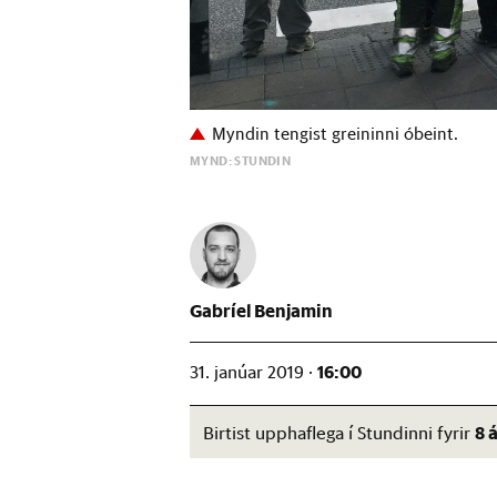
Myndin tengist greininni óbeint.
MYND: STUNDIN
Gabríel Benjamin
16:00
31. janúar 2019 ·
8 
Birtist upphaflega í Stundinni fyrir