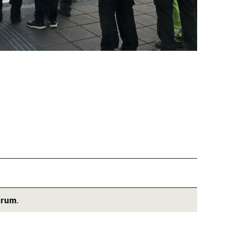
árum
.