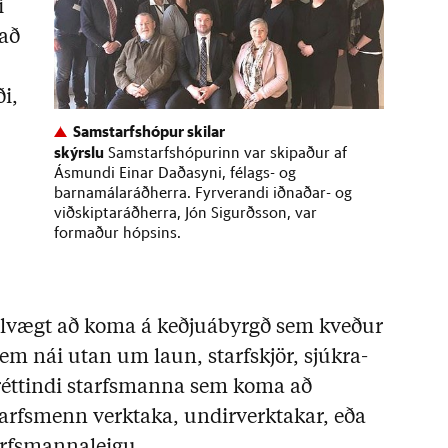
i
 að
i,
Samstarfshópur skilar
skýrslu
Samstarfshópurinn var skipaður af
Ásmundi Einar Daðasyni, félags- og
barnamálaráðherra. Fyrverandi iðnaðar- og
viðskiptaráðherra, Jón Sigurðsson, var
formaður hópsins.
ilvægt að koma á keðjuábyrgð sem kveður
m nái utan um laun, starfskjör, sjúkra-
 réttindi starfsmanna sem koma að
tarfsmenn verktaka, undirverktakar, eða
arfsmannaleigu.