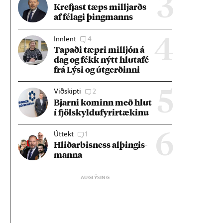
3
Krefjast tæps millj­arðs
af fé­lagi þing­manns
Innlent
4
4
Tap­aði tæpri millj­ón á
dag og fékk nýtt hluta­fé
frá Lýsi og út­gerð­inni
Viðskipti
2
5
Bjarni kom­inn með hlut
í fjöl­skyldu­fyr­ir­tæk­inu
Úttekt
1
6
Hlið­ar­bis­ness al­þing­is­
manna