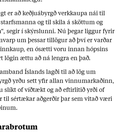
gt er að keðjuábyrgð verkkaupa nái til
 starfsmanna og til skila á sköttum og
, segir í skýrslunni. Nú þegar liggur fyrir
varp um þessar tillögur að því er varðar
 innkaup, en ósætti voru innan hópsins
 lögin ættu að ná lengra en það.
amband Íslands lagði til að lög um
rgð yrðu sett yfir allan vinnumarkaðinn,
slíkt of víðtækt og að eftirlitið yrði of
 til sértækar aðgerðir þar sem vitað væri
ðinum.
jarabrotum