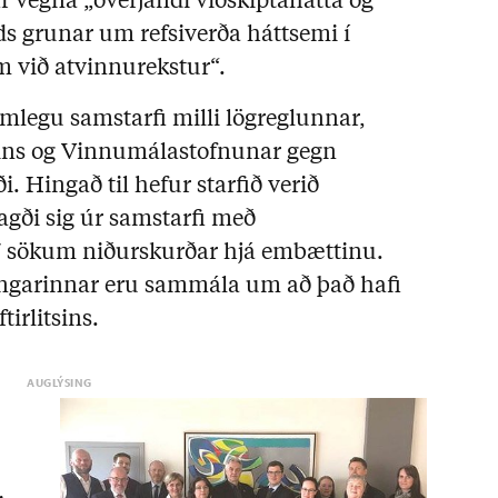
 vegna „óverjandi viðskiptahátta og
s grunar um refsiverða háttsemi í
m við atvinnurekstur“.
ormlegu samstarfi milli lögreglunnar,
itsins og Vinnumálastofnunar gegn
. Hingað til hefur starfið verið
sagði sig úr samstarfi með
7 sökum niðurskurðar hjá embættinu.
ingarinnar eru sammála um að það hafi
tirlitsins.