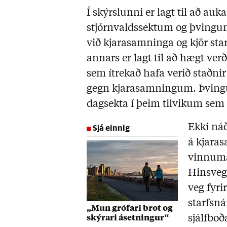
Í skýrslunni er lagt til að auka
stjórnvaldssektum og þvingun
við kjarasamninga og kjör sta
annars er lagt til að hægt ve
sem ítrekað hafa verið staðni
gegn kjarasamningum. Þvingu
dagsekta í þeim tilvikum sem
Sjá einnig
Ekki náð
á kjara
vinnuma
Hinsveg
veg fyri
starfsná
„Mun grófari brot og
sjálfboð
skýrari ásetningur“