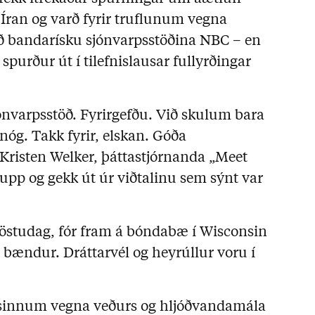
 Íran og varð fyrir truflunum vegna
 við bandarísku sjónvarpsstöðina NBC – en
spurður út í tilefnislausar fullyrðingar
jónvarpsstöð. Fyrirgefðu. Við skulum bara
nóg. Takk fyrir, elskan. Góða
risten Welker, þáttastjórnanda „Meet
 upp og gekk út úr viðtalinu sem sýnt var
 föstudag, fór fram á bóndabæ í Wisconsin
bændur. Dráttarvél og heyrúllur voru í
m sinnum vegna veðurs og hljóðvandamála