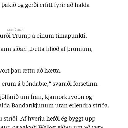
þakið og gerði erfitt fyrir að halda
spurði Trump á einum tímapunkti.
hann síðar. „Þetta hljóð af þrumum,
hvort þau ættu að hætta.
ð erum á bóndabæ,“ svaraði forsetinn.
jölfarið um Íran, kjarnorkuvopn og
lda Bandaríkjunum utan erlendra stríða.
gu stríði. Af hverju hefði ég byggt upp
 hann og sakaði Welker síðan um að vera