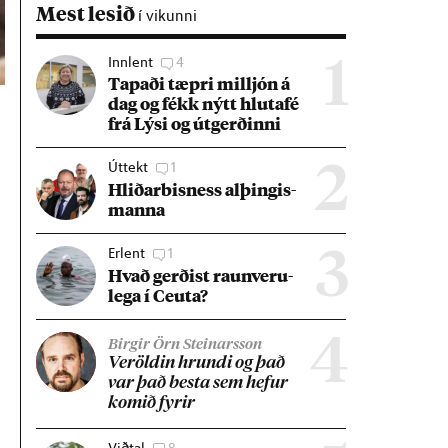
Mest lesið
í vikunni
Innlent
4
1
Tap­aði tæpri millj­ón á
dag og fékk nýtt hluta­fé
frá Lýsi og út­gerð­inni
Úttekt
1
2
Hlið­ar­bis­ness al­þing­is­
manna
Erlent
1
3
Hvað gerð­ist raun­veru­
lega í Ceuta?
4
Birgir Örn Steinarsson
Ver­öld­in hrundi og það
var það besta sem hef­ur
kom­ið fyr­ir
Viðtal
8