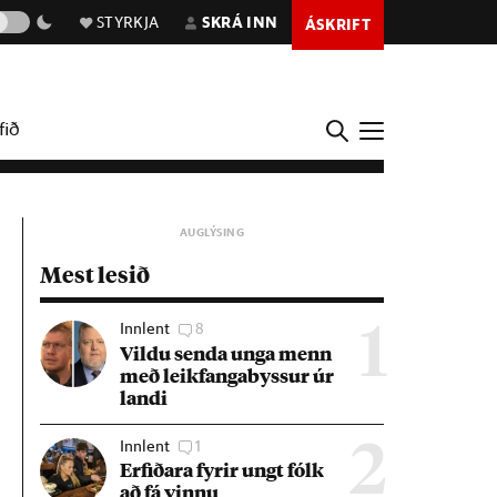
STYRKJA
SKRÁ INN
ÁSKRIFT
fið
Mest lesið
Innlent
8
1
Vildu senda unga menn
með leik­fanga­byss­ur úr
landi
Innlent
1
2
Erf­ið­ara fyr­ir ungt fólk
að fá vinnu