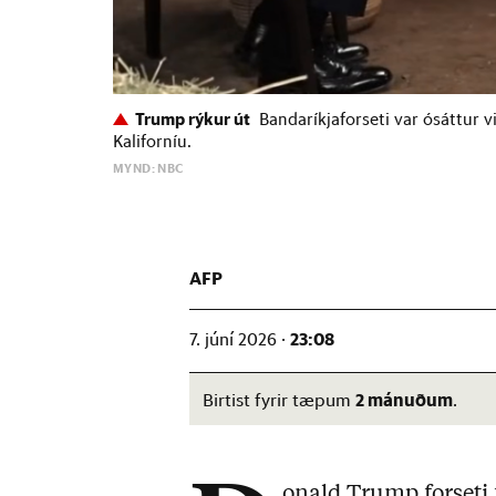
Trump rýkur út
Bandaríkjaforseti var ósáttur 
Kaliforníu.
MYND: NBC
AFP
23:08
7. júní 2026 ·
2 mánuðum
Birtist fyrir tæpum
.
onald Trump forseti