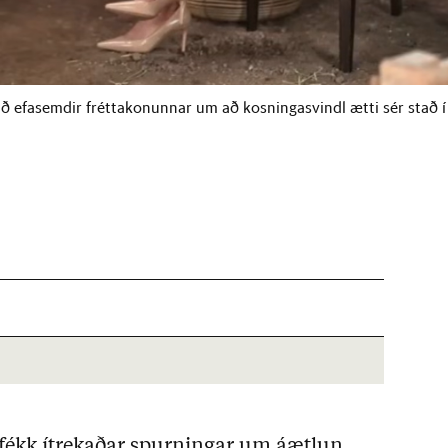
við efasemdir fréttakonunnar um að kosningasvindl ætti sér stað í
 fékk ítrekaðar spurningar um áætlun