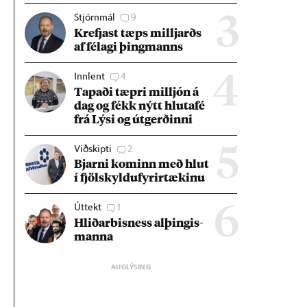
Stjórnmál
9
3
Krefjast tæps millj­arðs
af fé­lagi þing­manns
Innlent
4
4
Tap­aði tæpri millj­ón á
dag og fékk nýtt hluta­fé
frá Lýsi og út­gerð­inni
Viðskipti
2
5
Bjarni kom­inn með hlut
í fjöl­skyldu­fyr­ir­tæk­inu
Úttekt
1
6
Hlið­ar­bis­ness al­þing­is­
manna