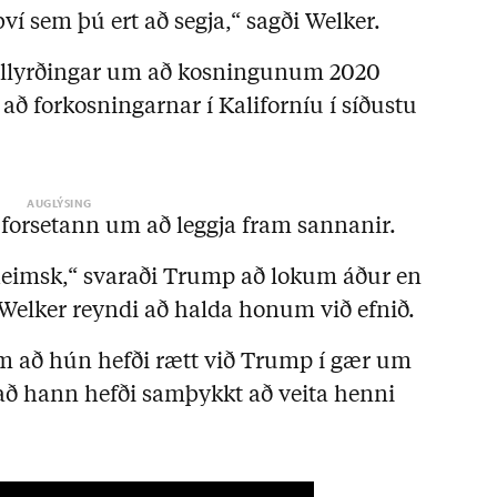
ví sem þú ert að segja,“ sagði Welker.
fullyrðingar um að kosningunum 2020
 að forkosningarnar í Kaliforníu í síðustu
ð forsetann um að leggja fram sannanir.
 heimsk,“ svaraði Trump að lokum áður en
elker reyndi að halda honum við efnið.
m að hún hefði rætt við Trump í gær um
 að hann hefði samþykkt að veita henni