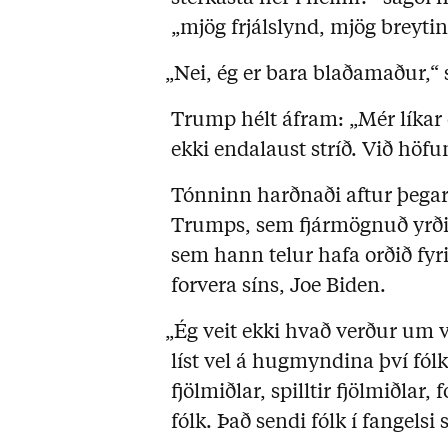
„mjög frjálslynd, mjög breyti
„Nei, ég er bara blaðamaður,“ 
Trump hélt áfram: „Mér líkar e
ekki endalaust stríð. Við höfu
Tónninn harðnaði aftur þegar
Trumps, sem fjármögnuð yrði 
sem hann telur hafa orðið fyr
forvera síns, Joe Biden.
„Ég veit ekki hvað verður um
líst vel á hugmyndina því fólk 
fjölmiðlar, spilltir fjölmiðlar,
fólk. Það sendi fólk í fangelsi