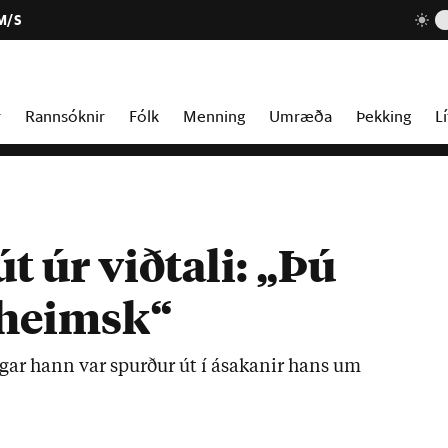
M/S
r
Rannsóknir
Fólk
Menning
Umræða
Þekking
Lí
 úr viðtali: „Þú
a heimsk“
eg­ar hann var spurð­ur út í ásak­an­ir hans um