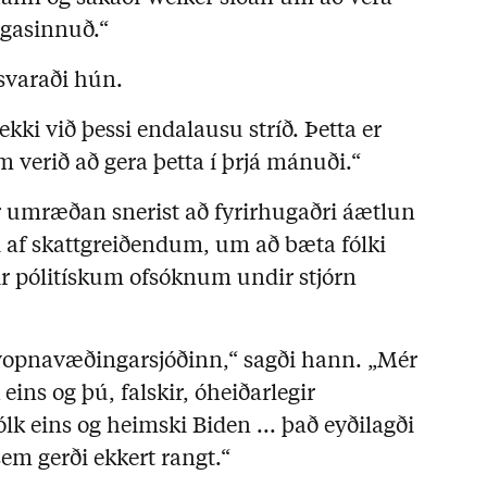
ngasinnuð.“
svaraði hún.
kki við þessi endalausu stríð. Þetta er
m verið að gera þetta í þrjá mánuði.“
 umræðan snerist að fyrirhugaðri áætlun
af skattgreiðendum, um að bæta fólki
ir pólitískum ofsóknum undir stjórn
 vopnavæðingarsjóðinn,“ sagði hann. „Mér
eins og þú, falskir, óheiðarlegir
 fólk eins og heimski Biden ... það eyðilagði
 sem gerði ekkert rangt.“