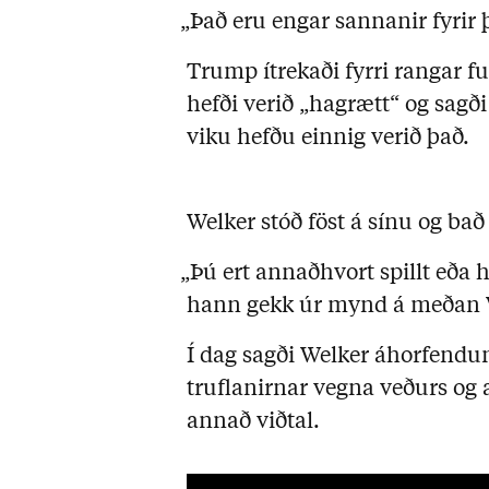
„Það eru engar sannanir fyrir þ
Trump ítrekaði fyrri rangar 
hefði verið „hagrætt“ og sagði
viku hefðu einnig verið það.
Welker stóð föst á sínu og ba
„Þú ert annaðhvort spillt eða
hann gekk úr mynd á meðan W
Í dag sagði Welker áhorfendu
truflanirnar vegna veðurs og
annað viðtal.