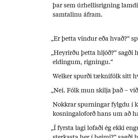
þar sem úrhellisrigning lamdi 
samtalinu áfram.
„Er þetta vindur eða hvað?“ 
„Heyrirðu þetta hljóð?“ sagði 
eldingum, rigningu.“
Welker spurði tæknifólk sitt 
„Nei. Fólk mun skilja það – vi
Nokkrar spurningar fylgdu í k
kosningaloforð hans um að ha
„Í fyrsta lagi lofaði ég ekki en
sterkasta her í heimi?“ sagði