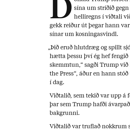
D
sína um stríðið gegn
helliregns í viðtali
gekk reiður út þegar hann var 
sínar um kosningasvindl.
„Þið eruð hlutdræg og spillt s
hætta þessu því ég hef fengið 
skemmtun,“ sagði Trump við K
the Press“, áður en hann stóð
í dag.
Viðtalið, sem tekið var upp á
þar sem Trump hafði ávarpað 
bakgrunni.
Viðtalið var truflað nokkru