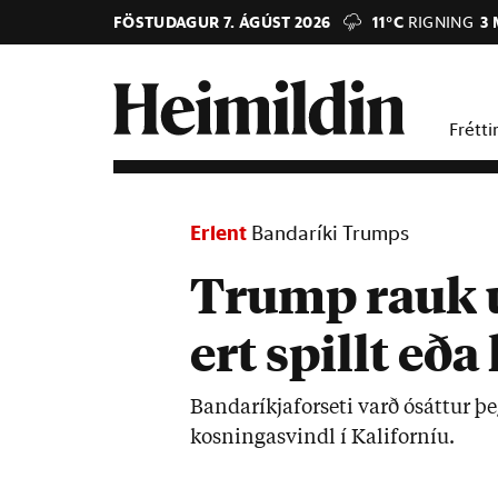
FÖSTUDAGUR 7. ÁGÚST 2026
11°C
RIGNING
3 
Frétti
Erlent
Bandaríki Trumps
Trump rauk út
ert spillt eð
Banda­ríkja­for­seti varð ósátt­ur þ
kosn­inga­s­vindl í Kali­forn­íu.