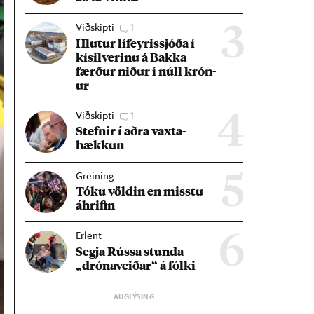
Viðskipti
1
3
Hlut­ur líf­eyr­is­sjóða í
kís­il­ver­inu á Bakka
færð­ur nið­ur í núll krón­
ur
Viðskipti
1
4
Stefn­ir í aðra vaxta­
hækk­un
Greining
5
Tóku völd­in en misstu
áhrif­in
Erlent
6
Segja Rússa stunda
„dróna­veið­ar“ á fólki