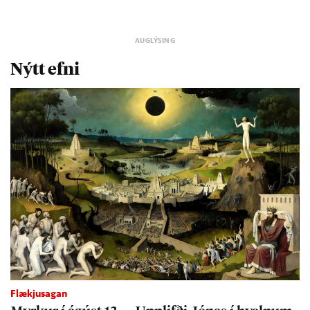
Nýtt efni
Flækjusagan