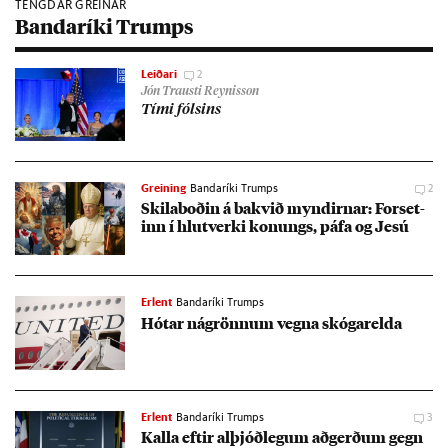
TENGDAR GREINAR
Bandaríki Trumps
Leiðari
2
Jón Trausti Reynisson
Tími fóls­ins
Greining
Bandaríki Trumps
2
Skila­boð­in á bakvið mynd­irn­ar: For­set­
inn í hlut­verki kon­ungs, páfa og Jesú
Erlent
Bandaríki Trumps
Hót­ar ná­grönn­um vegna skógar­elda
Erlent
Bandaríki Trumps
3
Kalla eft­ir al­þjóð­leg­um að­gerð­um gegn