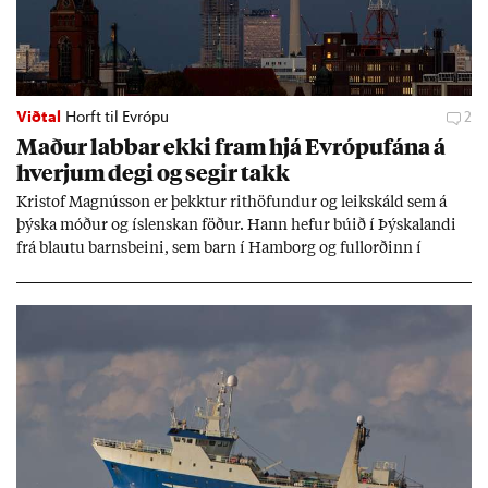
Viðtal
Horft til Evrópu
2
Mað­ur labb­ar ekki fram hjá Evr­ópuf­ána á
hverj­um degi og seg­ir takk
Kri­stof Magnús­son er þekkt­ur rit­höf­und­ur og leik­skáld sem á
þýska móð­ur og ís­lensk­an föð­ur. Hann hef­ur bú­ið í Þýskalandi
frá blautu barns­beini, sem barn í Ham­borg og full­orð­inn í
Berlín, en er vel kunn­ug­ur á Ís­landi og tal­ar ís­lensku. Hvernig
ætli hann upp­lifi að búa í landi inn­an Evr­ópu­sam­bands­ins?