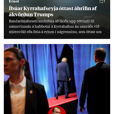
Erlent
1
Íbú­ar Kyrra­hafs­eyja ótt­ast áhrif­in af
ákvörð­un Trumps
Banda­ríkja­for­seti und­ir­búa að bjóða upp rétt­indi til
námu­vinnslu á hafs­botni á Kyrra­haf­inu án sam­ráðs við
stjórn­völd eða íbúa á eyj­um í ná­grenn­inu, sem ótt­ast um
lífs­við­ur­væri sitt og um­hverfi.