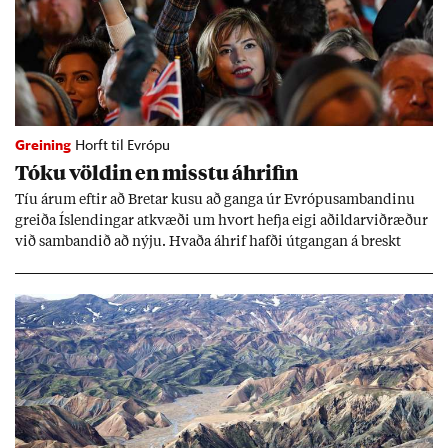
Greining
Horft til Evrópu
Tóku völd­in en misstu áhrif­in
Tíu ár­um eft­ir að Bret­ar kusu að ganga úr Evr­ópu­sam­band­inu
greiða Ís­lend­ing­ar at­kvæði um hvort hefja eigi að­ild­ar­við­ræð­ur
við sam­band­ið að nýju. Hvaða áhrif hafði út­gang­an á breskt
sam­fé­lag og hvaða lex­íu geta Ís­lend­ing­ar lært af henni?