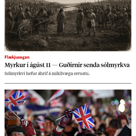
Flækjusagan
Myrk­ur í ág­úst 11 — Guð­irn­ir senda sól­myrkva
Sól­myrkvi hef­ur áhrif á mik­il­væga orr­ustu.