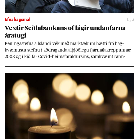
Efnahagsmál
2
Vext­ir Seðla­bank­ans of lág­ir und­an­farna
ára­tugi
Pen­inga­stefna á Ís­landi vék með mark­tæk­um hætti frá hag­
kvæm­ustu stefnu í að­drag­anda al­þjóð­legu fjár­málakrepp­unn­ar
2008 og í kjöl­far Covid-heims­far­ald­urs­ins, sam­kvæmt rann­
sókn­ar­rit­gerð Seðla­bank­ans. Vext­ir hafa al­mennt ver­ið of lág­ir.
Tíð áföll og óvissa tor­velda hag­stjórn á Ís­landi.