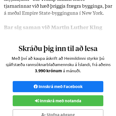
tjarnarinnar við hæð þriggja frægra bygginga, þar
á meðal Empire State-bygginguna í New York.
Bar sig saman við Martin Luther King
Trump minntist …
Skráðu þig inn til að lesa
Með því að kaupa áskrift að Heimildinni styrkir þú
sjálfstæða rannsóknarblaðamennsku á Íslandi, frá aðeins
3.990 krónum
á mánuði.
Innskrá með Facebook
Innskrá með notanda
Stofna aðgang