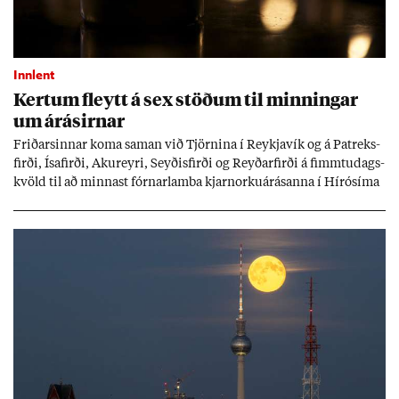
Innlent
Kert­um fleytt á sex stöð­um til minn­ing­ar
um árás­irn­ar
Frið­arsinn­ar koma sam­an við Tjörn­ina í Reykja­vík og á Pat­reks­
firði, Ísa­firði, Ak­ur­eyri, Seyð­is­firði og Reyð­ar­firði á fimmtu­dags­
kvöld til að minn­ast fórn­ar­lamba kjarn­orku­árás­anna í Hírósíma
og Naga­sakí.