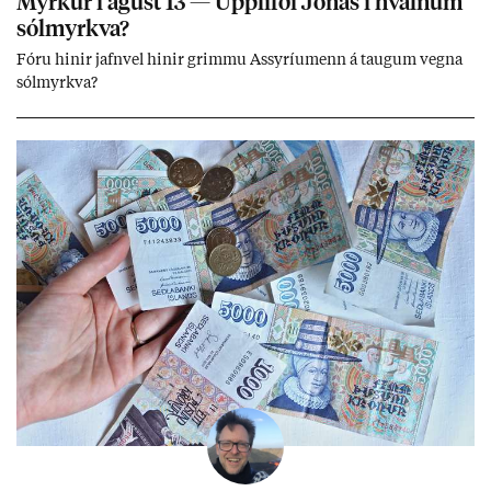
Myrk­ur í ág­úst 13 — Upp­lifði Jón­as í hvaln­um
sól­myrkva?
Fóru hinir jafn­vel hinir grimmu Ass­yríu­menn á taug­um vegna
sól­myrkva?