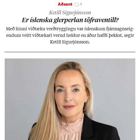
Aðsent
4
Ketill Sigurjónsson
Er ís­lenska glerperl­an töfra­ventill?
Með hinni víð­tæku verð­trygg­ingu var ís­lensk­um fjár­magns­eig­
end­um veitt víð­tæk­ari vernd held­ur en áð­ur hafði þekkst, seg­ir
Ketill Sig­ur­jóns­son.