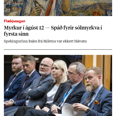
Flækjusagan
Myrk­ur í ág­úst 12 — Spáð fyr­ir sól­myrkva í
fyrsta sinn
Spek­ing­ur­inn Þa­les frá Míletus var ekk­ert blá­vatn