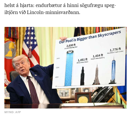
helst á hjarta: end­ur­bæt­ur á hinni sögu­frægu spe­g­
iltjörn við Lincoln-minn­is­varð­ann.
MYND: AFP