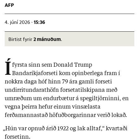
AFP
15:36
4. júní 2026 ·
2 mánuðum
Birtist fyrir
.
Í
fyrsta sinn sem Donald Trump
Bandaríkjaforseti kom opinberlega fram í
nokkra daga hóf hinn 79 ára gamli forseti
undirritundarathöfn forsetatilskipana með
umræðum um endurbætur á spegiltjörninni, en
vegna þeirra hefur einum vinsælasta
ferðamannastað höfuðborgarinnar verið lokað.
„Hún var opnuð árið 1922 og lak alltaf,“ kvartaði
forsetinn.