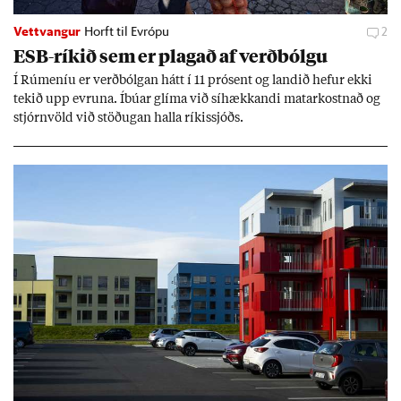
Vettvangur
Horft til Evrópu
2
ESB-rík­ið sem er plag­að af verð­bólgu
Í Rúm­en­íu er verð­bólg­an hátt í 11 pró­sent og land­ið hef­ur ekki
tek­ið upp evr­una. Íbú­ar glíma við sí­hækk­andi mat­ar­kostn­að og
stjórn­völd við stöð­ug­an halla rík­is­sjóðs.