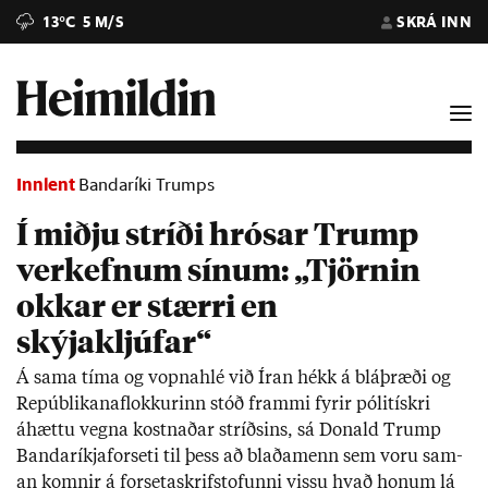
13°C
5 M/S
SKRÁ INN
Innlent
Bandaríki Trumps
Í miðju stríði hrósar Trump
verkefnum sínum: „Tjörnin
okkar er stærri en
skýjakljúfar“
Á sama tíma og vopna­hlé við Ír­an hékk á blá­þræði og
Re­públi­kana­flokk­ur­inn stóð frammi fyr­ir póli­tískri
áhættu vegna kostn­að­ar stríðs­ins, sá Don­ald Trump
Banda­ríkja­for­seti til þess að blaða­menn sem voru sam­
an komn­ir á for­seta­skrif­stof­unni vissu hvað hon­um lá