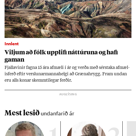
Innlent
Vilj­um að fólk upp­lifi nátt­úr­una og hafi
gam­an
Fjalla­vin­ir fagna 15 ára af­mæli í ár og verða með sér­staka af­mæl­
is­ferð eft­ir versl­un­ar­manna­helgi að Græna­hrygg. Fram und­an
eru alls kon­ar skemmti­leg­ar ferð­ir.
Mest lesið
undanfarið ár