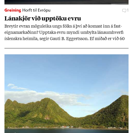
Greining
Horft til Evrópu
1
Lána­kjör við upp­töku evru
Breyt­ir evr­an mögu­leika ungs fólks á því að kom­ast inn á fast­
eigna­mark­að­inn? Upp­taka evru myndi um­bylta lánaum­hverfi
ís­lenskra heim­ila, seg­ir Gauti B. Eggerts­son. Ef mið­að er við 60
millj­óna króna lán til 25 ára myndi mán­að­ar­leg greiðslu­byrði
lækka um þriðj­ung.