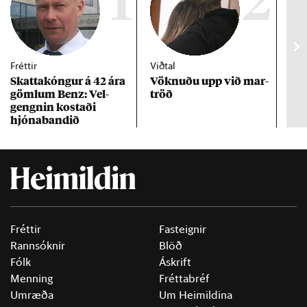
1
2
Fréttir
Viðtal
Inn
Skattakóng­ur á 42 ára
Vökn­uðu upp við mar­
RÚV
göml­um Benz: Vel­
tröð
Mar
gengn­in kostaði
un
hjóna­band­ið
Fréttir
Fasteignir
Rannsóknir
Blöð
Fólk
Áskrift
Menning
Fréttabréf
Umræða
Um Heimildina