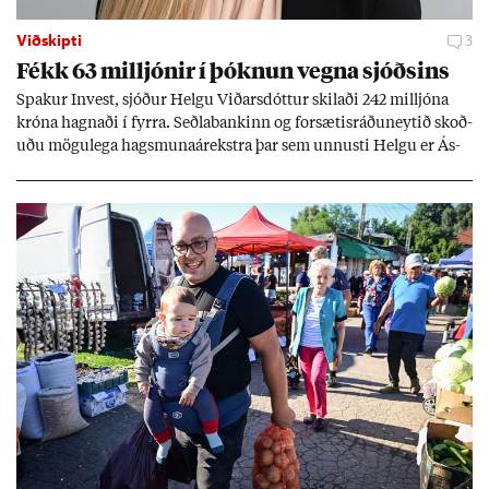
Viðskipti
3
Fékk 63 millj­ón­ir í þókn­un vegna sjóðs­ins
Spak­ur In­vest, sjóð­ur Helgu Við­ars­dótt­ur skil­aði 242 millj­óna
króna hagn­aði í fyrra. Seðla­bank­inn og for­sæt­is­ráðu­neyt­ið skoð­
uðu mögu­lega hags­muna­árekstra þar sem unnusti Helgu er Ás­
geir Jóns­son seðla­banka­stjóri.