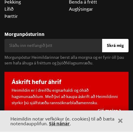
Þekking
Benda á frétt
Lífið
Auglýsingar
Þættir
Morgunpósturinn
Skrá mig
Morgunpóstur Heimildarinnar berst alla morgna og er fyrir öll þau
sem hafa áhuga á fréttum og þjóðfélagsumræðu.
Áskrift hefur áhrif
Heimildin er í dreifðu eignarhaldi og óháð
hagsmunaaðilum. Með því að kaupa áskrift að Heimildinni
styrkir þú sjálfstæða rannsóknarblaðamennsku.
Sjá meira
Heimildin notar vefkökur (e. cookies) til að bæta
Sjá nánar
notendaupplifun.
.