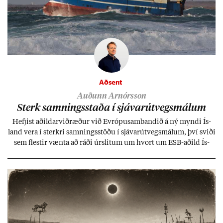
Aðsent
Auðunn Arnórsson
Sterk samn­ings­staða í sjáv­ar­út­vegs­mál­um
Hefj­ist að­ild­ar­við­ræð­ur við Evr­ópu­sam­band­ið á ný myndi Ís­
land vera í sterkri samn­ings­stöðu í sjáv­ar­út­vegs­mál­um, því sviði
sem flest­ir vænta að ráði úr­slit­um um hvort um ESB-að­ild Ís­
lands geti sam­ist. Hvað land­bún­að­ar­mál snert­ir myndi stuðn­
ing­ur við bænd­ur og dreif­býli breyt­ast mik­ið frá nú­ver­andi
kerfi, en sveigj­an­leiki til lausna er um­tals­verð­ur.