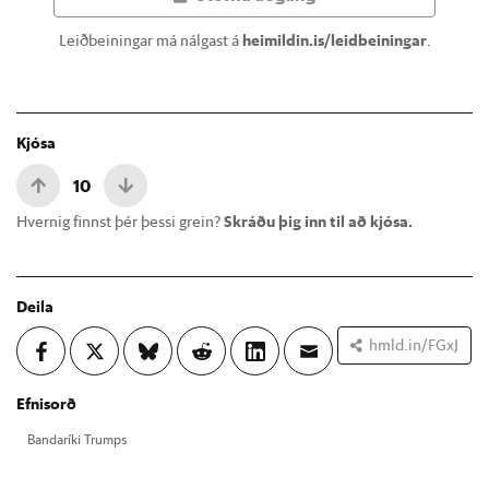
Leiðbeiningar má nálgast á
heimildin.is/leidbeiningar
.
Kjósa
10
Hvernig finnst þér þessi grein?
Skráðu þig inn til að kjósa.
Deila
hmld.in/FGxJ
Efnisorð
Banda­ríki Trumps