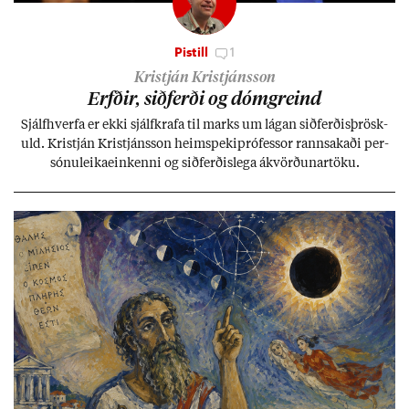
Pistill
1
Kristján Kristjánsson
Erfð­ir, sið­ferði og dómgreind
Sjálf­hverfa er ekki sjálf­krafa til marks um lág­an sið­ferð­is­þrösk­
uld. Kristján Kristjáns­son heim­speki­pró­fess­or rann­sak­aði per­
sónu­leika­ein­kenni og sið­ferð­is­lega ákvörð­un­ar­töku.