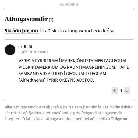
Athugasemdir
(1)
Skráðu þig inn
til að skrifa athugasemd eða kjósa.
skrifaði
5. júní 2026
16:00
VERIÐ Á FYRIRFRAM Í MARKÞJÓNUSTA MEÐ FAGLEGUM
VIÐSKIPTAMERKJUM OG RAUNTÍMAGREININGUM. HAFIÐ
SAMBAND VIÐ ALFRED Í GEGNUM TELEGRAM
(Alfredthoms) FYRIR ÓKEYPIS AÐSTOÐ.
-1
Allar athugasemdir eru ábyrgð á þeirra sem þær skrifa. Heimildin áskilur
sér rétt til að fjarlægja ærumeiðandi og óviðeigandi athugasemdir.
Hægt er að láta vita af athugasemdum með því að smella á
Tilkynna
.