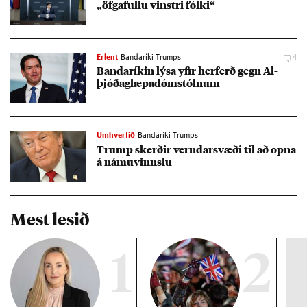
„öfga­fullu vinstri fólki“
Erlent
Bandaríki Trumps
4
Banda­rík­in lýsa yf­ir her­ferð gegn Al­
þjóða­glæpa­dóm­stóln­um
Umhverfið
Bandaríki Trumps
Trump skerð­ir vernd­ar­svæði til að opna
á námu­vinnslu
Mest lesið
1
2