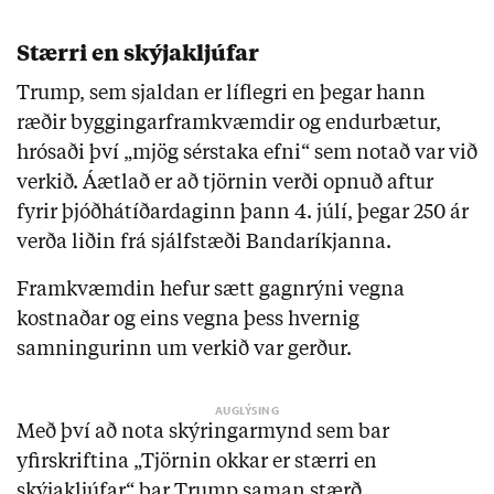
Stærri en skýjakljúfar
Trump, sem sjaldan er líflegri en þegar hann
ræðir byggingarframkvæmdir og endurbætur,
hrósaði því „mjög sérstaka efni“ sem notað var við
verkið. Áætlað er að tjörnin verði opnuð aftur
fyrir þjóðhátíðardaginn þann 4. júlí, þegar 250 ár
verða liðin frá sjálfstæði Bandaríkjanna.
Framkvæmdin hefur sætt gagnrýni vegna
kostnaðar og eins vegna þess hvernig
samningurinn um verkið var gerður.
Með því að nota skýringarmynd sem bar
yfirskriftina „Tjörnin okkar er stærri en
skýjakljúfar“ bar Trump saman stærð