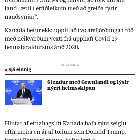
fréttamenn í Ottawa og fullyrti að fólk um allt
land „ætti í erfiðleikum með að greiða fyrir
nauðsynjar“.
Kanada hefur ekki upplifað tvo ársfjórðunga í röð
með neikvæðum vexti frá upphafi Covid-19
heimsfaraldursins árið 2020.
Sjá einnig
Stendur með Grænlandi og lýsir
nýrri heimsskipan
Hlutar af efnahagslífi Kanada hafa sýnt seiglu
eftir meira en ár af tollum sem Donald Trump,