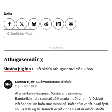
Deila
hmld.in/FGwi
Athugasemdir
(1)
Skráðu þig inn
til að skrifa athugasemd eða kjósa.
Gunnar Hjalti Guðmundssson
skrifaði
GHG
8. júní 2026
18:21
Afar sérkennileg grein. Vantar allt samhengi.
Bandaríkin hafa saumað að Kanada með tollum. Viðskipti
við Bandaríkin hafa snar minnkað. Það hefur verið lokað fyrir
sölu á stáli og áli. Kanada er að vinna sig út úr erfiðri stöðu.