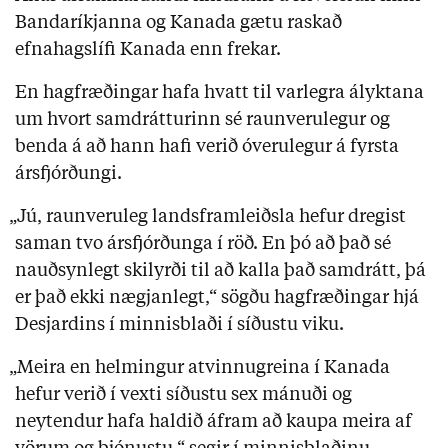
Bandaríkjanna og Kanada gætu raskað
efnahagslífi Kanada enn frekar.
En hagfræðingar hafa hvatt til varlegra ályktana
um hvort samdrátturinn sé raunverulegur og
benda á að hann hafi verið óverulegur á fyrsta
ársfjórðungi.
„Jú, raunveruleg landsframleiðsla hefur dregist
saman tvo ársfjórðunga í röð. En þó að það sé
nauðsynlegt skilyrði til að kalla það samdrátt, þá
er það ekki nægjanlegt,“ sögðu hagfræðingar hjá
Desjardins í minnisblaði í síðustu viku.
„Meira en helmingur atvinnugreina í Kanada
hefur verið í vexti síðustu sex mánuði og
neytendur hafa haldið áfram að kaupa meira af