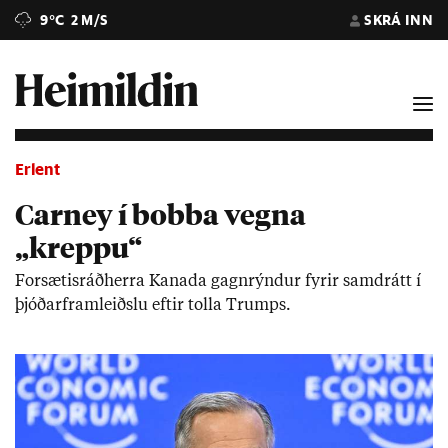
9°C
2 M/S
SKRÁ INN
Erlent
Carney í bobba vegna
„kreppu“
For­sæt­is­ráð­herra Kan­ada gagn­rýnd­ur fyr­ir sam­drátt í
þjóð­ar­fram­leiðslu eft­ir tolla Trumps.