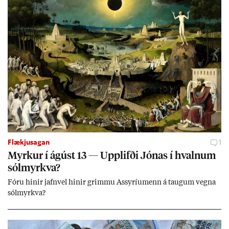
Flækjusagan
1
Myrk­ur í ág­úst 13 — Upp­lifði Jón­as í hvaln­um
sól­myrkva?
Fóru hinir jafn­vel hinir grimmu Ass­yríu­menn á taug­um vegna
sól­myrkva?