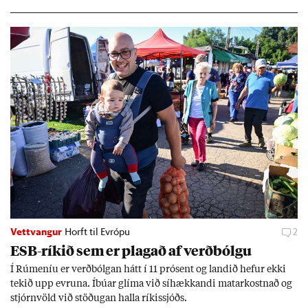
geir Jóns­son seðla­banka­stjóri.
Vettvangur
Horft til Evrópu
2
ESB-rík­ið sem er plag­að af verð­bólgu
Í Rúm­en­íu er verð­bólg­an hátt í 11 pró­sent og land­ið hef­ur ekki
tek­ið upp evr­una. Íbú­ar glíma við sí­hækk­andi mat­ar­kostn­að og
stjórn­völd við stöð­ug­an halla rík­is­sjóðs.