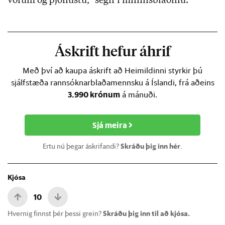
vörum og þjónustu,“ segir í minnisblaðinu.
Áskrift hefur áhrif
Með því að kaupa áskrift að Heimildinni styrkir þú
sjálfstæða rannsóknarblaðamennsku á Íslandi, frá aðeins
3.990 krónum
á mánuði.
Sjá meira
Ertu nú þegar áskrifandi?
Skráðu þig inn hér
.
Kjósa
10
Hvernig finnst þér þessi grein?
Skráðu þig inn til að kjósa.