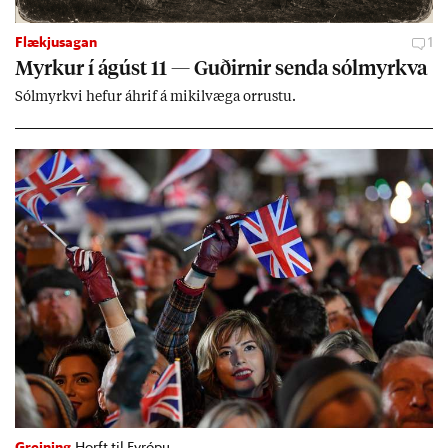
Flækjusagan
1
Myrk­ur í ág­úst 11 — Guð­irn­ir senda sól­myrkva
Sól­myrkvi hef­ur áhrif á mik­il­væga orr­ustu.
Greining
Horft til Evrópu