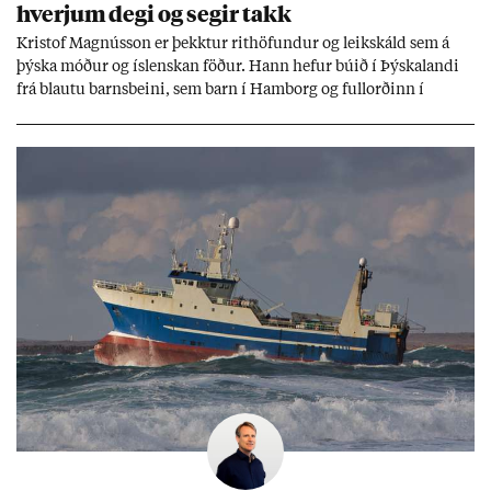
hverj­um degi og seg­ir takk
Kri­stof Magnús­son er þekkt­ur rit­höf­und­ur og leik­skáld sem á
þýska móð­ur og ís­lensk­an föð­ur. Hann hef­ur bú­ið í Þýskalandi
frá blautu barns­beini, sem barn í Ham­borg og full­orð­inn í
Berlín, en er vel kunn­ug­ur á Ís­landi og tal­ar ís­lensku. Hvernig
ætli hann upp­lifi að búa í landi inn­an Evr­ópu­sam­bands­ins?