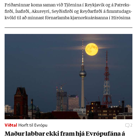
Frið­arsinn­ar koma sam­an við Tjörn­ina í Reykja­vík og á Pat­reks­
firði, Ísa­firði, Ak­ur­eyri, Seyð­is­firði og Reyð­ar­firði á fimmtu­dags­
kvöld til að minn­ast fórn­ar­lamba kjarn­orku­árás­anna í Hírósíma
og Naga­sakí.
Viðtal
Horft til Evrópu
2
Mað­ur labb­ar ekki fram hjá Evr­ópuf­ána á