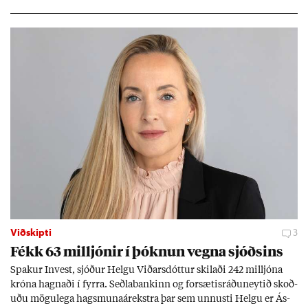
Viðskipti
3
Fékk 63 millj­ón­ir í þókn­un vegna sjóðs­ins
Spak­ur In­vest, sjóð­ur Helgu Við­ars­dótt­ur skil­aði 242 millj­óna
króna hagn­aði í fyrra. Seðla­bank­inn og for­sæt­is­ráðu­neyt­ið skoð­
uðu mögu­lega hags­muna­árekstra þar sem unnusti Helgu er Ás­