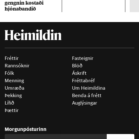
gengn­in kostaði
un
hjóna­band­ið
Fréttir
Fasteignir
Rannsóknir
Blöð
Fólk
Áskrift
Menning
Fréttabréf
Umræða
Um Heimildina
Þekking
Benda á frétt
Lífið
Auglýsingar
Þættir
Morgunpósturinn