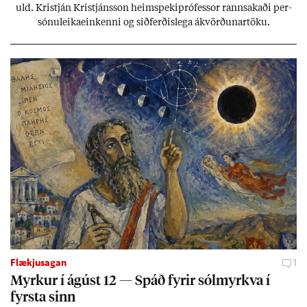
uld. Kristján Kristjáns­son heim­speki­pró­fess­or rann­sak­aði per­
sónu­leika­ein­kenni og sið­ferð­is­lega ákvörð­un­ar­töku.
Flækjusagan
1
Myrk­ur í ág­úst 12 — Spáð fyr­ir sól­myrkva í
fyrsta sinn