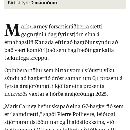
2 mánuðum
Birtist fyrir
.
M
ark Carney forsætisráðherra sætti
gagnrýni í dag fyrir stjórn sína á
efnahagslífi Kanada eftir að hagtölur sýndu að
það væri komið í það sem hagfræðingar kalla
tæknilega kreppu.
Opinberar tölur sem birtar voru í síðustu viku
sýndu að hagkerfið dróst saman um 0,1 prósent á
fyrsta ársfjórðungi, í kjölfar eins prósents
neikvæðs vaxtar á fjórða ársfjórðungi 2025.
„Mark Carney hefur skapað eina G7-hagkerfið sem
er í samdrætti,“ sagði Pierre Poilievre, leiðtogi
stjórnarandstöðunnar og Íhaldsflokksins, við