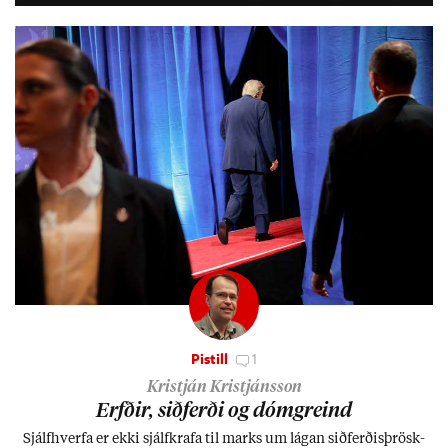
lífs­við­ur­væri sitt og um­hverfi.
Pistill
1
Kristján Kristjánsson
Erfð­ir, sið­ferði og dómgreind
Sjálf­hverfa er ekki sjálf­krafa til marks um lág­an sið­ferð­is­þrösk­