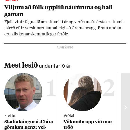
Vilj­um að fólk upp­lifi nátt­úr­una og hafi
gam­an
Fjalla­vin­ir fagna 15 ára af­mæli í ár og verða með sér­staka af­mæl­
is­ferð eft­ir versl­un­ar­manna­helgi að Græna­hrygg. Fram und­an
eru alls kon­ar skemmti­leg­ar ferð­ir.
Mest lesið
undanfarið ár
1
2
Fréttir
Viðtal
Inn
Skattakóng­ur á 42 ára
Vökn­uðu upp við mar­
RÚV
göml­um Benz: Vel­
tröð
Mar