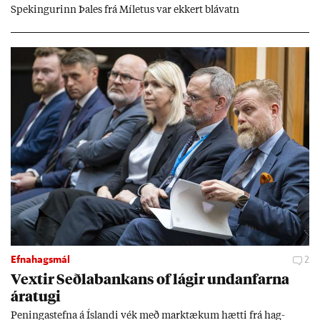
Spek­ing­ur­inn Þa­les frá Míletus var ekk­ert blá­vatn
Efnahagsmál
2
Vext­ir Seðla­bank­ans of lág­ir und­an­farna
ára­tugi
Pen­inga­stefna á Ís­landi vék með mark­tæk­um hætti frá hag­