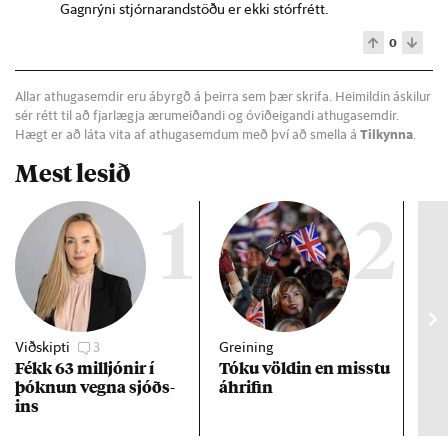
Gagnrýni stjórnarandstöðu er ekki stórfrétt.
0
Allar athugasemdir eru ábyrgð á þeirra sem þær skrifa. Heimildin áskilur
sér rétt til að fjarlægja ærumeiðandi og óviðeigandi athugasemdir.
Hægt er að láta vita af athugasemdum með því að smella á
Tilkynna
.
Mest lesið
1
2
Viðskipti
3
Greining
Viðt
Fékk 63 millj­ón­ir í
Tóku völd­in en misstu
Mað
þókn­un vegna sjóðs­
áhrif­in
fra
ins
hve
ta