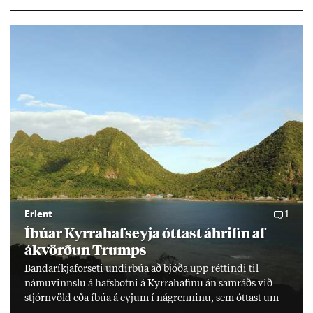
millj­óna króna lán til 25 ára myndi mán­að­ar­leg greiðslu­byrði
lækka um þriðj­ung.
Erlent
1
Íbú­ar Kyrra­hafs­eyja ótt­ast áhrif­in af
ákvörð­un Trumps
Banda­ríkja­for­seti und­ir­búa að bjóða upp rétt­indi til
námu­vinnslu á hafs­botni á Kyrra­haf­inu án sam­ráðs við
stjórn­völd eða íbúa á eyj­um í ná­grenn­inu, sem ótt­ast um