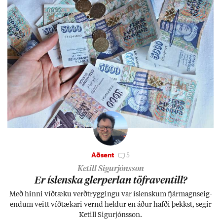
Aðsent
5
Ketill Sigurjónsson
Er ís­lenska glerperl­an töfra­ventill?
Með hinni víð­tæku verð­trygg­ingu var ís­lensk­um fjár­magns­eig­
end­um veitt víð­tæk­ari vernd held­ur en áð­ur hafði þekkst, seg­ir
Ketill Sig­ur­jóns­son.