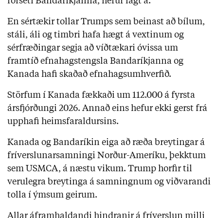
forseti Bandaríkjanna, hefur lagt á.
En sértækir tollar Trumps sem beinast að bílum,
stáli, áli og timbri hafa hægt á vextinum og
sérfræðingar segja að víðtækari óvissa um
framtíð efnahagstengsla Bandaríkjanna og
Kanada hafi skaðað efnahagsumhverfið.
Störfum í Kanada fækkaði um 112.000 á fyrsta
ársfjórðungi 2026. Annað eins hefur ekki gerst frá
upphafi heimsfaraldursins.
Kanada og Bandaríkin eiga að ræða breytingar á
fríverslunarsamningi Norður-Ameríku, þekktum
sem USMCA, á næstu vikum. Trump horfir til
verulegra breytinga á samningnum og viðvarandi
tolla í ýmsum geirum.
Allar áframhaldandi hindranir á fríverslun milli