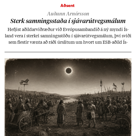
Aðsent
Auðunn Arnórsson
Sterk samn­ings­staða í sjáv­ar­út­vegs­mál­um
Hefj­ist að­ild­ar­við­ræð­ur við Evr­ópu­sam­band­ið á ný myndi Ís­
land vera í sterkri samn­ings­stöðu í sjáv­ar­út­vegs­mál­um, því sviði
sem flest­ir vænta að ráði úr­slit­um um hvort um ESB-að­ild Ís­
lands geti sam­ist. Hvað land­bún­að­ar­mál snert­ir myndi stuðn­
ing­ur við bænd­ur og dreif­býli breyt­ast mik­ið frá nú­ver­andi
kerfi, en sveigj­an­leiki til lausna er um­tals­verð­ur.