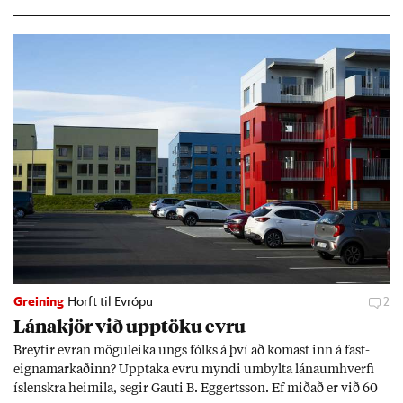
Greining
Horft til Evrópu
2
Lána­kjör við upp­töku evru
Breyt­ir evr­an mögu­leika ungs fólks á því að kom­ast inn á fast­
eigna­mark­að­inn? Upp­taka evru myndi um­bylta lánaum­hverfi
ís­lenskra heim­ila, seg­ir Gauti B. Eggerts­son. Ef mið­að er við 60