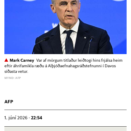
Mark Carney
Var af mörgum titlaður leiðtogi hins frjálsa heim
eftir áhrifamikla ræðu á Alþjóðaefnahagsráðstefnunni í Davos
síðasta vetur.
MYND: AFP
AFP
22:54
1. júní 2026 ·