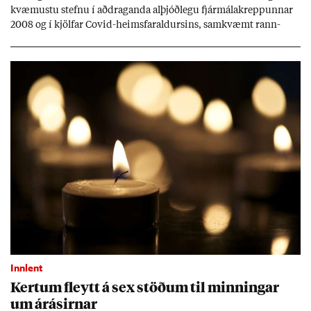
kvæm­ustu stefnu í að­drag­anda al­þjóð­legu fjár­málakrepp­unn­ar
2008 og í kjöl­far Covid-heims­far­ald­urs­ins, sam­kvæmt rann­
sókn­ar­rit­gerð Seðla­bank­ans. Vext­ir hafa al­mennt ver­ið of lág­ir.
Tíð áföll og óvissa tor­velda hag­stjórn á Ís­landi.
Innlent
Kert­um fleytt á sex stöð­um til minn­ing­ar
um árás­irn­ar