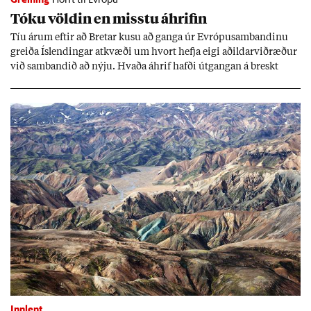
Tóku völd­in en misstu áhrif­in
Tíu ár­um eft­ir að Bret­ar kusu að ganga úr Evr­ópu­sam­band­inu
greiða Ís­lend­ing­ar at­kvæði um hvort hefja eigi að­ild­ar­við­ræð­ur
við sam­band­ið að nýju. Hvaða áhrif hafði út­gang­an á breskt
sam­fé­lag og hvaða lex­íu geta Ís­lend­ing­ar lært af henni?
Innlent