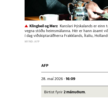
Klingbeil og Merz
Kanslari Þýskalands er einn 
vegna stöðu heimsmálanna. Hér er hann ásamt við
í dag viðskiptaráðherra Frakklands, Ítalíu, Holland
MYND: AFP
AFP
16:09
28. maí 2026 ·
2 mánuðum
Birtist fyrir
.