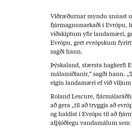
Viðræðurnar myndu snúast u
fjármagnsmarkaði í Evrópu, h
viðskiptum yfir landamæri, ger
Evrópu, gert evrópskum fyrir
sagði hann.
Þýskaland, stærsta hagkerfi E
málamiðlanir,“ sagði hann. „T
eigin landamæri ef við viljum
Roland Lescure, fjármálaráðhe
að gera „til að tryggja að evró
og haldist í Evrópu til að fjá
alþjóðlegu vandamálum sem v