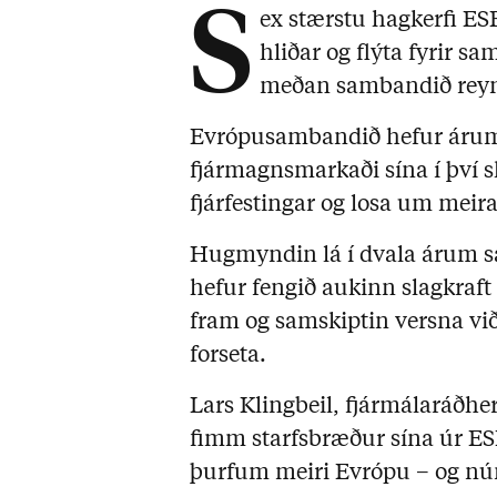
S
ex stærstu hagkerfi ESB
hliðar og flýta fyrir 
meðan sambandið reyn
Evrópusambandið hefur árum
fjármagnsmarkaði sína í því 
fjárfestingar og losa um meira
Hugmyndin lá í dvala árum sa
hefur fengið aukinn slagkraft
fram og samskiptin versna vi
forseta.
Lars Klingbeil, fjármálaráðher
fimm starfsbræður sína úr ESB
þurfum meiri Evrópu – og núna