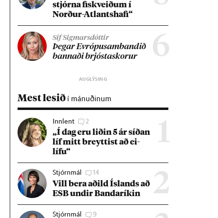
stjórna fisk­veið­um í
Norð­ur-Atlants­hafi“
6
Sif Sigmarsdóttir
Þeg­ar Evr­ópu­sam­band­ið
bann­aði brjósta­skor­ur
Mest lesið
í mánuðinum
Innlent
2
1
„Í dag eru lið­in 5 ár síð­an
líf mitt breytt­ist að ei­
lífu“
Stjórnmál
14
2
Vill bera að­ild Ís­lands að
ESB und­ir Banda­rík­in
Stjórnmál
9