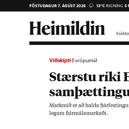
FÖSTUDAGUR 7. ÁGÚST 2026
13°C
RIGNING
5
Frétti
Viðskipti
Evrópumál
Stærstu ríki
samþættingu
Markmið er að halda fjár­fest­ing­
leg­um fjár­mála­mark­aði.