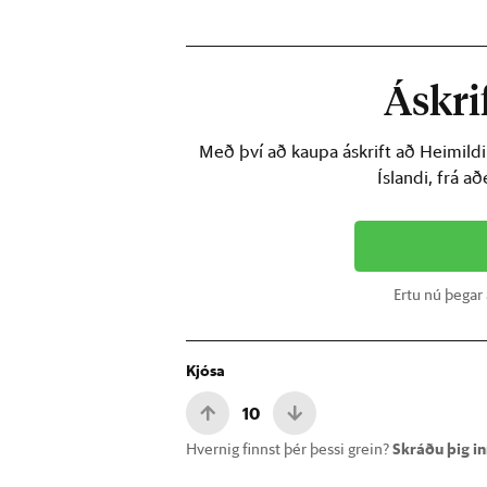
Áskrif
Með því að kaupa áskrift að Heimild
Íslandi, frá a
Ertu nú þegar
Kjósa
10
Hvernig finnst þér þessi grein?
Skráðu þig inn