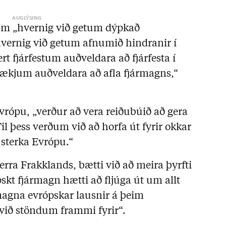
m „hvernig við getum dýpkað
vernig við getum afnumið hindranir í
t fjárfestum auðveldara að fjárfesta í
tækjum auðveldara að afla fjármagns,“
vrópu, „verður að vera reiðubúið að gera
il þess verðum við að horfa út fyrir okkar
 sterka Evrópu.“
rra Frakklands, bætti við að meira þyrfti
pskt fjármagn hætti að fljúga út um allt
rmagna evrópskar lausnir á þeim
ið stöndum frammi fyrir“.