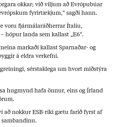
borgara okkar; við viljum að Evrópubúar
a í evrópskum fyrirtækjum,“ sagði hann.
re voru fjármálaráðherrar Ítalíu,
– hópur landa sem kallast „E6“.
meina markaði kallast Sparnaðar- og
yggir á eldra verkefni.
ágreiningi, sérstaklega um hvort miðstýra
sa hugmynd hafa önnur, eins og Írland
vörum.
í að nokkur ESB-ríki gætu farið fyrst af
ja sambandinu.