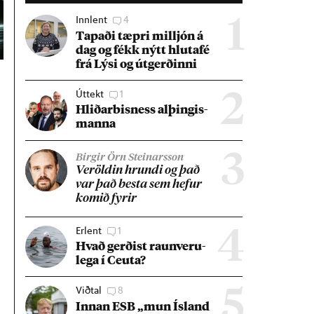
Innlent
4
1
Tap­aði tæpri millj­ón á
dag og fékk nýtt hluta­fé
frá Lýsi og út­gerð­inni
Úttekt
1
2
Hlið­ar­bis­ness al­þing­is­
manna
3
Birgir Örn Steinarsson
Ver­öld­in hrundi og það
var það besta sem hef­ur
kom­ið fyr­ir
Erlent
1
4
Hvað gerð­ist raun­veru­
lega í Ceuta?
Viðtal
8
5
Inn­an ESB „mun Ís­land