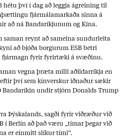
 hétu því í dag að leggja ágreining til
samþættingu fjármálamarkaða sinna á
ir að ná Bandaríkjunum og Kína.
 saman reynt að sameina sundurleita
skyni að bjóða borgurum ESB betri
 fjármagn fyrir fyrirtæki á svæðinu.
man vegna þræta milli aðildarríkja en
 eftir því sem kínverskur iðnaður sækir
ð Bandaríkin undir stjórn Donalds Trump
ra Þýskalands, sagði fyrir viðræður við
 í Berlín að það væru „tímar þegar við
 er einmitt slíkur tími“.