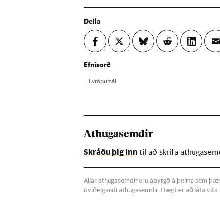
Deila
Efnisorð
Evr­ópu­mál
Athugasemdir
Skráðu þig inn
til að skrifa athugasem
Allar athugasemdir eru ábyrgð á þeirra sem þær s
óviðeigandi athugasemdir. Hægt er að láta vit