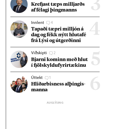
3
Krefjast tæps millj­arðs
af fé­lagi þing­manns
Innlent
4
4
Tap­aði tæpri millj­ón á
dag og fékk nýtt hluta­fé
frá Lýsi og út­gerð­inni
Viðskipti
2
5
Bjarni kom­inn með hlut
í fjöl­skyldu­fyr­ir­tæk­inu
Úttekt
1
6
Hlið­ar­bis­ness al­þing­is­
manna