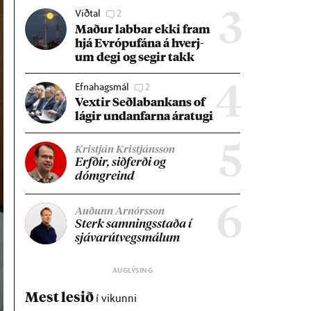
Viðtal
2
3
Mað­ur labb­ar ekki fram
hjá Evr­ópuf­ána á hverj­
um degi og seg­ir takk
Efnahagsmál
2
4
Vext­ir Seðla­bank­ans of
lág­ir und­an­farna ára­tugi
5
Kristján Kristjánsson
Erfð­ir, sið­ferði og
dómgreind
6
Auðunn Arnórsson
Sterk samn­ings­staða í
sjáv­ar­út­vegs­mál­um
Mest lesið
í vikunni