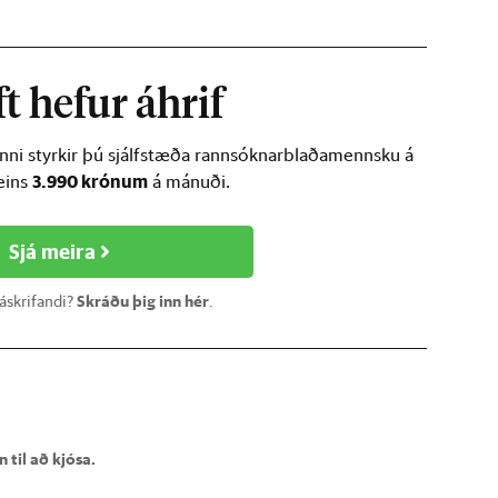
t hefur áhrif
inni styrkir þú sjálfstæða rannsóknarblaðamennsku á
3.990 krónum
ðeins
á mánuði.
Sjá meira
 áskrifandi?
Skráðu þig inn hér
.
 til að kjósa.