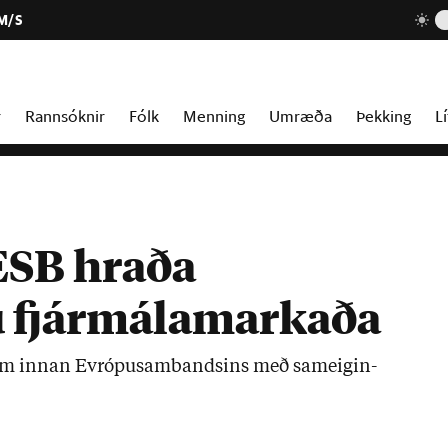
 M/S
r
Rannsóknir
Fólk
Menning
Umræða
Þekking
Lí
 ESB hraða
 fjármálamarkaða
um inn­an Evr­ópu­sam­bands­ins með sam­eig­in­