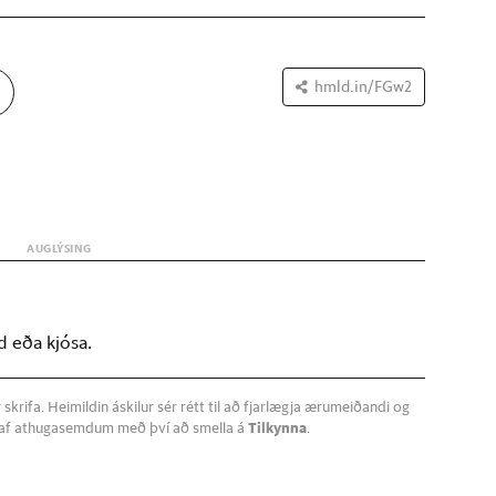
hmld.in/FGw2
d eða kjósa.
krifa. Heimildin áskilur sér rétt til að fjarlægja ærumeiðandi og
a af athugasemdum með því að smella á
Tilkynna
.