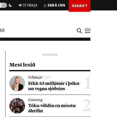
STYRKJA
SKRÁ INN
ÁSKRIFT
fið
Mest lesið
Viðskipti
3
1
Fékk 63 millj­ón­ir í þókn­
un vegna sjóðs­ins
Greining
2
Tóku völd­in en misstu
áhrif­in