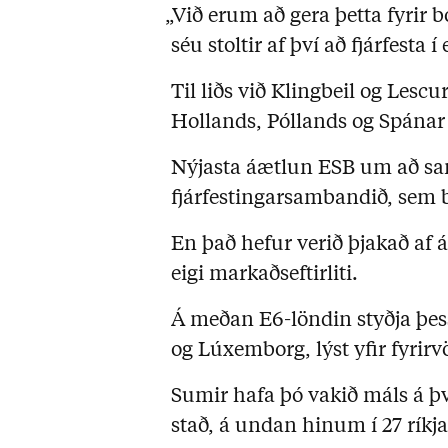
„Við erum að gera þetta fyrir 
séu stoltir af því að fjárfest
Til liðs við Klingbeil og Lescu
Hollands, Póllands og Spánar 
Nýjasta áætlun ESB um að sa
fjárfestingarsambandið, sem b
En það hefur verið þjakað af 
eigi markaðseftirliti.
Á meðan E6-löndin styðja þes
og Lúxemborg, lýst yfir fyrir
Sumir hafa þó vakið máls á þv
stað, á undan hinum í 27 rík