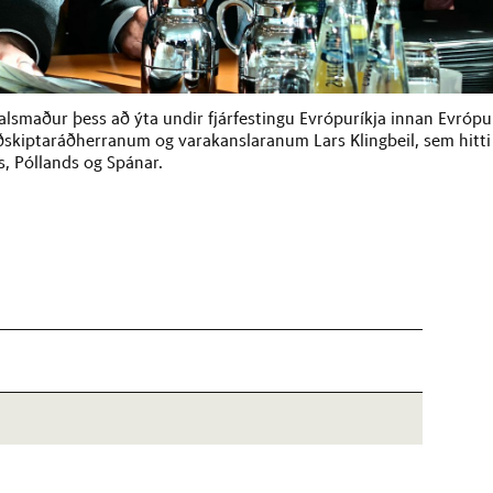
talsmaður þess að ýta undir fjárfestingu Evrópuríkja innan Evrópu
skiptaráðherranum og varakanslaranum Lars Klingbeil, sem hitti
s, Póllands og Spánar.