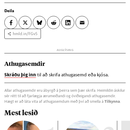
Deila
hmld.in/FGv5
Athugasemdir
Skráðu þig inn
til að skrifa athugasemd eða kjósa.
Allar athugasemdir eru ábyrgð á þeirra sem þær skrifa. Heimildin áskilur
sér rétt til að fjarlægja ærumeiðandi og óviðeigandi athugasemdir.
Hægt er að láta vita af athugasemdum með því að smella á
Tilkynna
.
Mest lesið