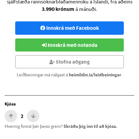
sjálfstæða rannsóknarblaðamennsku á Íslandi, frá aðeins
3.990 krónum
á mánuði.
Innskrá með Facebook
Innskrá með notanda
Stofna aðgang
Leiðbeiningar má nálgast á
heimildin.is/leidbeiningar
.
Kjósa
2
Hvernig finnst þér þessi grein?
Skráðu þig inn til að kjósa.