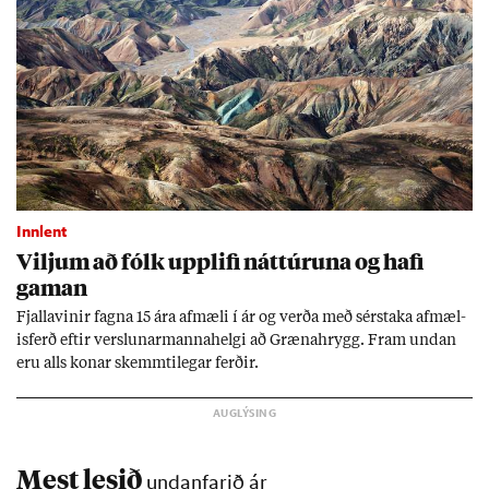
Innlent
Vilj­um að fólk upp­lifi nátt­úr­una og hafi
gam­an
Fjalla­vin­ir fagna 15 ára af­mæli í ár og verða með sér­staka af­mæl­
is­ferð eft­ir versl­un­ar­manna­helgi að Græna­hrygg. Fram und­an
eru alls kon­ar skemmti­leg­ar ferð­ir.
Mest lesið
undanfarið ár