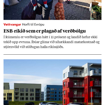
Vettvangur
Horft til Evrópu
ESB-rík­ið sem er plag­að af verð­bólgu
Í Rúm­en­íu er verð­bólg­an hátt í 11 pró­sent og land­ið hef­ur ekki
tek­ið upp evr­una. Íbú­ar glíma við sí­hækk­andi mat­ar­kostn­að og
stjórn­völd við stöð­ug­an halla rík­is­sjóðs.