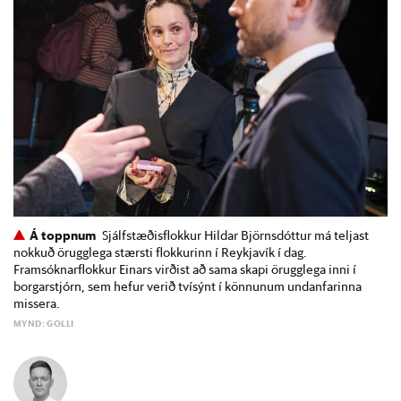
Á toppnum
Sjálfstæðisflokkur Hildar Björnsdóttur má teljast
nokkuð örugglega stærsti flokkurinn í Reykjavík í dag.
Framsóknarflokkur Einars virðist að sama skapi örugglega inni í
borgarstjórn, sem hefur verið tvísýnt í könnunum undanfarinna
missera.
MYND: GOLLI