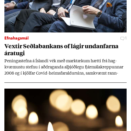
Efnahagsmál
1
Vext­ir Seðla­bank­ans of lág­ir und­an­farna
ára­tugi
Pen­inga­stefna á Ís­landi vék með mark­tæk­um hætti frá hag­
kvæm­ustu stefnu í að­drag­anda al­þjóð­legu fjár­málakrepp­unn­ar
2008 og í kjöl­far Covid-heims­far­ald­urs­ins, sam­kvæmt rann­
sókn­ar­rit­gerð Seðla­bank­ans. Vext­ir hafa al­mennt ver­ið of lág­ir.
Tíð áföll og óvissa tor­velda hag­stjórn á Ís­landi.