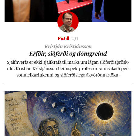
Pistill
1
Kristján Kristjánsson
Erfð­ir, sið­ferði og dómgreind
Sjálf­hverfa er ekki sjálf­krafa til marks um lág­an sið­ferð­is­þrösk­
uld. Kristján Kristjáns­son heim­speki­pró­fess­or rann­sak­aði per­
sónu­leika­ein­kenni og sið­ferð­is­lega ákvörð­un­ar­töku.