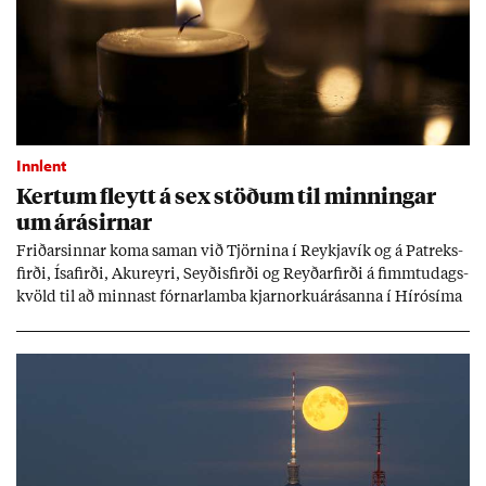
Innlent
Kert­um fleytt á sex stöð­um til minn­ing­ar
um árás­irn­ar
Frið­arsinn­ar koma sam­an við Tjörn­ina í Reykja­vík og á Pat­reks­
firði, Ísa­firði, Ak­ur­eyri, Seyð­is­firði og Reyð­ar­firði á fimmtu­dags­
kvöld til að minn­ast fórn­ar­lamba kjarn­orku­árás­anna í Hírósíma
og Naga­sakí.