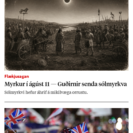
Flækjusagan
Myrk­ur í ág­úst 11 — Guð­irn­ir senda sól­myrkva
Sól­myrkvi hef­ur áhrif á mik­il­væga orr­ustu.