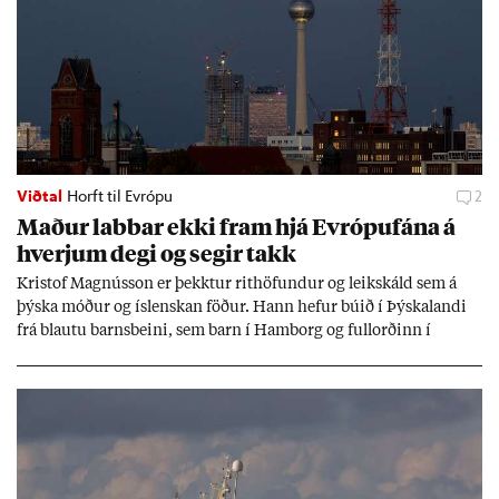
Viðtal
Horft til Evrópu
2
Mað­ur labb­ar ekki fram hjá Evr­ópuf­ána á
hverj­um degi og seg­ir takk
Kri­stof Magnús­son er þekkt­ur rit­höf­und­ur og leik­skáld sem á
þýska móð­ur og ís­lensk­an föð­ur. Hann hef­ur bú­ið í Þýskalandi
frá blautu barns­beini, sem barn í Ham­borg og full­orð­inn í
Berlín, en er vel kunn­ug­ur á Ís­landi og tal­ar ís­lensku. Hvernig
ætli hann upp­lifi að búa í landi inn­an Evr­ópu­sam­bands­ins?