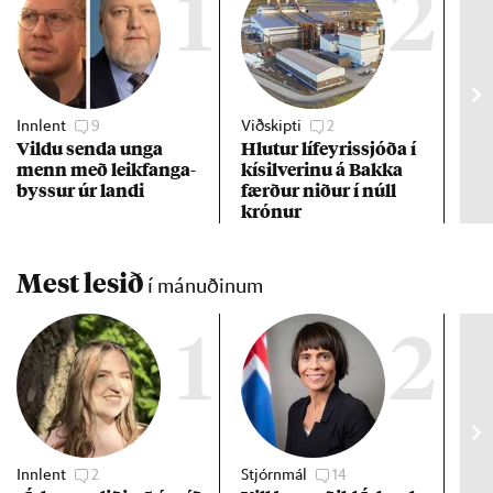
1
2
Innlent
9
Viðskipti
2
Viðs
Vildu senda unga
Hlut­ur líf­eyr­is­sjóða í
Ste
menn með leik­fanga­
kís­il­ver­inu á Bakka
hæ
byss­ur úr landi
færð­ur nið­ur í núll
krón­ur
Mest lesið
í mánuðinum
1
2
Innlent
2
Stjórnmál
14
Stj