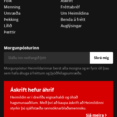
Fólk
Áskrift
Menning
Fréttabréf
Umræða
Um Heimildina
Þekking
Benda á frétt
Lífið
Auglýsingar
Þættir
Morgunpósturinn
Skrá mig
Morgunpóstur Heimildarinnar berst alla morgna og er fyrir öll þau
sem hafa áhuga á fréttum og þjóðfélagsumræðu.
Áskrift hefur áhrif
Heimildin er í dreifðu eignarhaldi og óháð
hagsmunaaðilum. Með því að kaupa áskrift að Heimildinni
styrkir þú sjálfstæða rannsóknarblaðamennsku.
Sjá meira