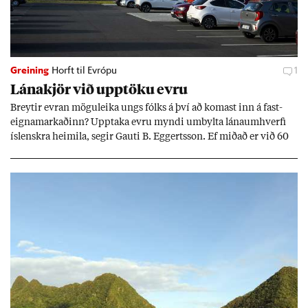
Greining
Horft til Evrópu
1
Lána­kjör við upp­töku evru
Breyt­ir evr­an mögu­leika ungs fólks á því að kom­ast inn á fast­
eigna­mark­að­inn? Upp­taka evru myndi um­bylta lánaum­hverfi
ís­lenskra heim­ila, seg­ir Gauti B. Eggerts­son. Ef mið­að er við 60
millj­óna króna lán til 25 ára myndi mán­að­ar­leg greiðslu­byrði
lækka um þriðj­ung.