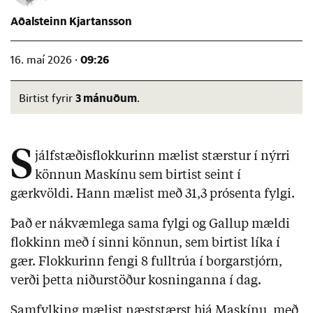
Aðalsteinn Kjartansson
09:26
16. maí 2026 ·
3 mánuðum
Birtist fyrir
.
S
jálfstæðisflokkurinn mælist stærstur í nýrri
könnun Maskínu sem birtist seint í
gærkvöldi. Hann mælist með 31,3 prósenta fylgi.
Það er nákvæmlega sama fylgi og Gallup mældi
flokkinn með í sinni könnun, sem birtist líka í
gær. Flokkurinn fengi 8 fulltrúa í borgarstjórn,
verði þetta niðurstöður kosninganna í dag.
Samfylking mælist næststærst hjá Maskínu, með