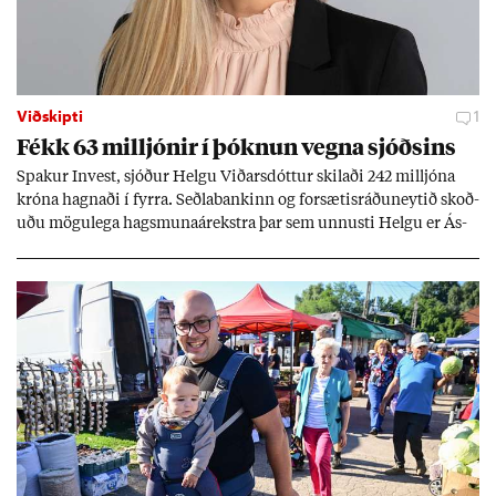
Viðskipti
1
Fékk 63 millj­ón­ir í þókn­un vegna sjóðs­ins
Spak­ur In­vest, sjóð­ur Helgu Við­ars­dótt­ur skil­aði 242 millj­óna
króna hagn­aði í fyrra. Seðla­bank­inn og for­sæt­is­ráðu­neyt­ið skoð­
uðu mögu­lega hags­muna­árekstra þar sem unnusti Helgu er Ás­
geir Jóns­son seðla­banka­stjóri.