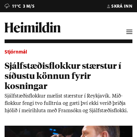
11°C
3 M/S
SKRÁ INN
Stjórnmál
Sjálfstæðisflokkur stærstur í
síðustu könnun fyrir
kosningar
Sjálf­stæð­is­flokk­ur mæl­ist stærst­ur í Reykja­vík. Mið­
flokk­ur fengi tvo full­trúa og gæti því ekki ver­ið þriðja
hjól­ið í meiri­hluta með Fram­sókn og Sjálf­stæð­is­flokki.