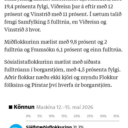
19,4 prósenta fylgi, Viðreisn þar á eftir með 12
prósent og Vinstrið með 11 prósent. Í sætum talið
fengi Samfylking 5 fulltrúa, en Viðreisn og
Vinstrið 3 hvor.
Miðflokkurinn mælist með 9,8 prósent og 2
fulltrúa og Framsókn 6,1 prósent og einn fulltrúa.
Sósíalistaflokkurinn mælist með síðasta
fulltrúann í borgarstjórn, með 4,5 prósenta fylgi.
Aðrir flokkar næðu ekki kjöri og myndu Flokkur
fólksins og Píratar því hverfa úr borgarstjórn.