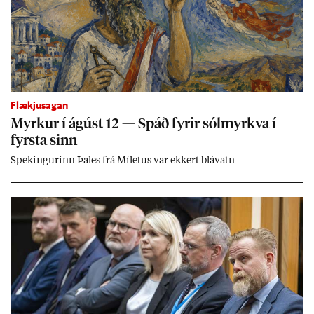
Flækjusagan
Myrk­ur í ág­úst 12 — Spáð fyr­ir sól­myrkva í
fyrsta sinn
Spek­ing­ur­inn Þa­les frá Míletus var ekk­ert blá­vatn