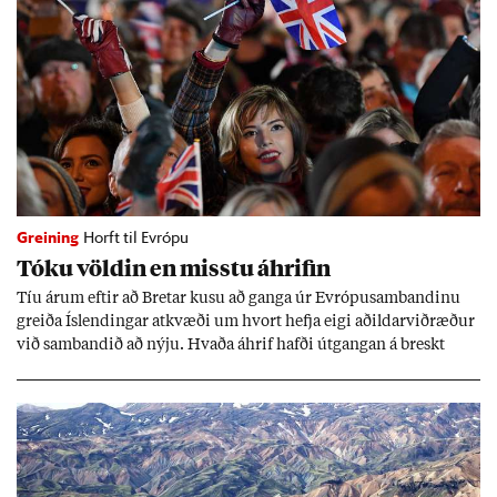
Greining
Horft til Evrópu
Tóku völd­in en misstu áhrif­in
Tíu ár­um eft­ir að Bret­ar kusu að ganga úr Evr­ópu­sam­band­inu
greiða Ís­lend­ing­ar at­kvæði um hvort hefja eigi að­ild­ar­við­ræð­ur
við sam­band­ið að nýju. Hvaða áhrif hafði út­gang­an á breskt
sam­fé­lag og hvaða lex­íu geta Ís­lend­ing­ar lært af henni?