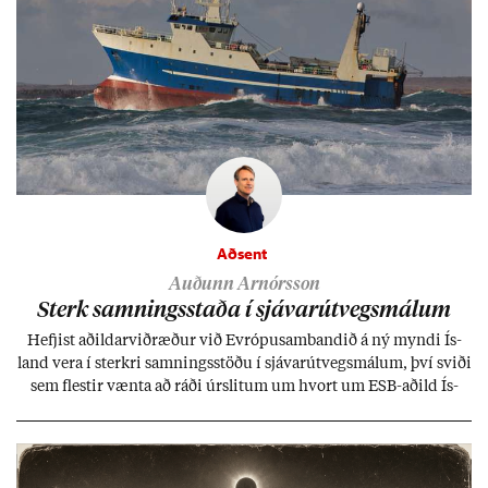
Aðsent
Auðunn Arnórsson
Sterk samn­ings­staða í sjáv­ar­út­vegs­mál­um
Hefj­ist að­ild­ar­við­ræð­ur við Evr­ópu­sam­band­ið á ný myndi Ís­
land vera í sterkri samn­ings­stöðu í sjáv­ar­út­vegs­mál­um, því sviði
sem flest­ir vænta að ráði úr­slit­um um hvort um ESB-að­ild Ís­
lands geti sam­ist. Hvað land­bún­að­ar­mál snert­ir myndi stuðn­
ing­ur við bænd­ur og dreif­býli breyt­ast mik­ið frá nú­ver­andi
kerfi, en sveigj­an­leiki til lausna er um­tals­verð­ur.