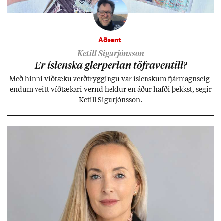
Aðsent
Ketill Sigurjónsson
Er ís­lenska glerperl­an töfra­ventill?
Með hinni víð­tæku verð­trygg­ingu var ís­lensk­um fjár­magns­eig­
end­um veitt víð­tæk­ari vernd held­ur en áð­ur hafði þekkst, seg­ir
Ketill Sig­ur­jóns­son.