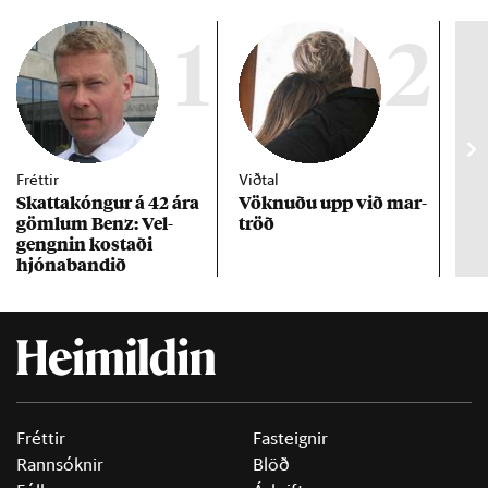
1
2
Fréttir
Viðtal
Inn
Skattakóng­ur á 42 ára
Vökn­uðu upp við mar­
RÚV
göml­um Benz: Vel­
tröð
Mar
gengn­in kostaði
un
hjóna­band­ið
Fréttir
Fasteignir
Rannsóknir
Blöð