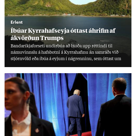
Erlent
Íbú­ar Kyrra­hafs­eyja ótt­ast áhrif­in af
ákvörð­un Trumps
Banda­ríkja­for­seti und­ir­búa að bjóða upp rétt­indi til
námu­vinnslu á hafs­botni á Kyrra­haf­inu án sam­ráðs við
stjórn­völd eða íbúa á eyj­um í ná­grenn­inu, sem ótt­ast um
lífs­við­ur­væri sitt og um­hverfi.