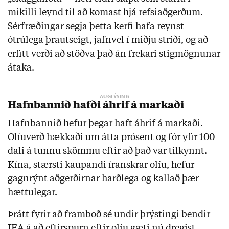
mikilli leynd til að komast hjá refsiaðgerðum.
Sérfræðingar segja þetta kerfi hafa reynst
ótrúlega þrautseigt, jafnvel í miðju stríði, og að
erfitt verði að stöðva það án frekari stigmögnunar
átaka.
Hafnbannið hafði áhrif á markaði
Hafnbannið hefur þegar haft áhrif á markaði.
Olíuverð hækkaði um átta prósent og fór yfir 100
dali á tunnu skömmu eftir að það var tilkynnt.
Kína, stærsti kaupandi íranskrar olíu, hefur
gagnrýnt aðgerðirnar harðlega og kallað þær
hættulegar.
Þrátt fyrir að framboð sé undir þrýstingi bendir
IEA á að eftirspurn eftir olíu gæti nú dregist