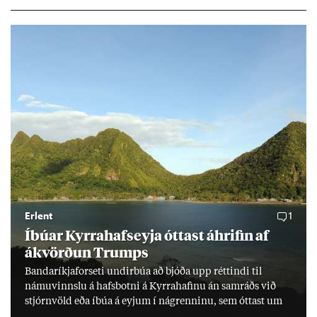
millj­óna króna lán til 25 ára myndi mán­að­ar­leg greiðslu­byrði
lækka um þriðj­ung.
Erlent
1
Íbú­ar Kyrra­hafs­eyja ótt­ast áhrif­in af
ákvörð­un Trumps
Banda­ríkja­for­seti und­ir­búa að bjóða upp rétt­indi til
námu­vinnslu á hafs­botni á Kyrra­haf­inu án sam­ráðs við
stjórn­völd eða íbúa á eyj­um í ná­grenn­inu, sem ótt­ast um
lífs­við­ur­væri sitt og um­hverfi.