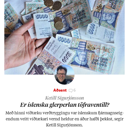
Aðsent
6
Ketill Sigurjónsson
Er ís­lenska glerperl­an töfra­ventill?
Með hinni víð­tæku verð­trygg­ingu var ís­lensk­um fjár­magns­eig­
end­um veitt víð­tæk­ari vernd held­ur en áð­ur hafði þekkst, seg­ir
Ketill Sig­ur­jóns­son.