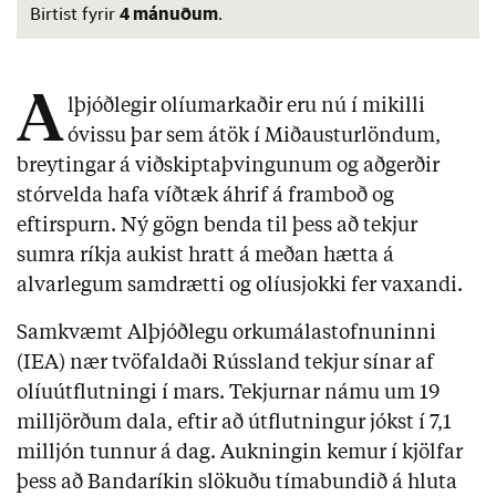
4 mánuðum
Birtist fyrir
.
A
lþjóðlegir olíumarkaðir eru nú í mikilli
óvissu þar sem átök í Miðausturlöndum,
breytingar á viðskiptaþvingunum og aðgerðir
stórvelda hafa víðtæk áhrif á framboð og
eftirspurn. Ný gögn benda til þess að tekjur
sumra ríkja aukist hratt á meðan hætta á
alvarlegum samdrætti og olíusjokki fer vaxandi.
Samkvæmt Alþjóðlegu orkumálastofnuninni
(IEA) nær tvöfaldaði Rússland tekjur sínar af
olíuútflutningi í mars. Tekjurnar námu um 19
milljörðum dala, eftir að útflutningur jókst í 7,1
milljón tunnur á dag. Aukningin kemur í kjölfar
þess að Bandaríkin slökuðu tímabundið á hluta