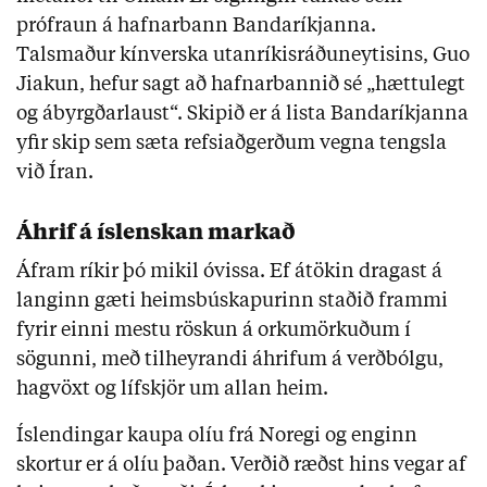
prófraun á hafnarbann Bandaríkjanna.
Talsmaður kínverska utanríkisráðuneytisins, Guo
Jiakun, hefur sagt að hafnarbannið sé „hættulegt
og ábyrgðarlaust“. Skipið er á lista Bandaríkjanna
yfir skip sem sæta refsiaðgerðum vegna tengsla
við Íran.
Áhrif á íslenskan markað
Áfram ríkir þó mikil óvissa. Ef átökin dragast á
langinn gæti heimsbúskapurinn staðið frammi
fyrir einni mestu röskun á orkumörkuðum í
sögunni, með tilheyrandi áhrifum á verðbólgu,
hagvöxt og lífskjör um allan heim.
Íslendingar kaupa olíu frá Noregi og enginn
skortur er á olíu þaðan. Verðið ræðst hins vegar af