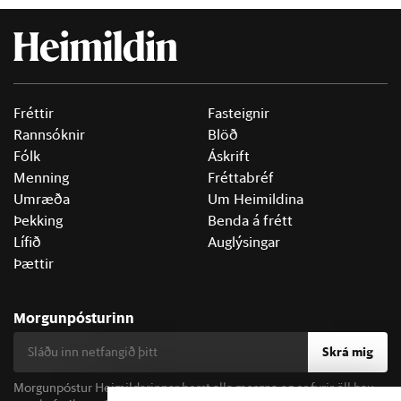
Fréttir
Fasteignir
Rannsóknir
Blöð
Fólk
Áskrift
Menning
Fréttabréf
Umræða
Um Heimildina
Þekking
Benda á frétt
Lífið
Auglýsingar
Þættir
Morgunpósturinn
Skrá mig
Morgunpóstur Heimildarinnar berst alla morgna og er fyrir öll þau