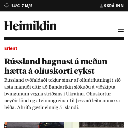
14°C
7 M/S
SKRÁ INN
Erlent
Rússland hagnast á meðan
hætta á olíuskorti eykst
Rúss­land tvö­fald­aði tekj­ur sín­ar af ol­íu­út­flutn­ingi í síð­
asta mán­uði eft­ir að Banda­rík­in slök­uðu á við­skipta­
þving­un­um vegna stríðs­ins í Úkraínu. Ol­íu­skort­ur
neyð­ir lönd og at­vinnu­grein­ar til þess að leita annarra
leiða. Áhrifa gæt­ir einnig á Ís­landi.