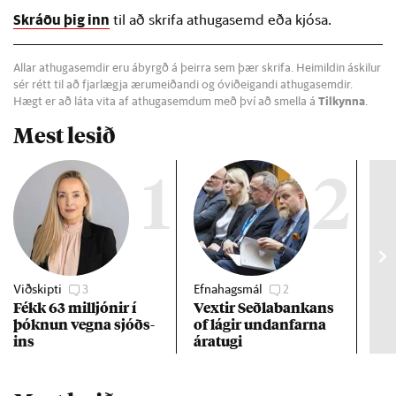
Skráðu þig inn
til að skrifa athugasemd eða kjósa.
Allar athugasemdir eru ábyrgð á þeirra sem þær skrifa. Heimildin áskilur
sér rétt til að fjarlægja ærumeiðandi og óviðeigandi athugasemdir.
Hægt er að láta vita af athugasemdum með því að smella á
Tilkynna
.
Mest lesið
1
2
Viðskipti
3
Efnahagsmál
2
Pisti
Fékk 63 millj­ón­ir í
Vext­ir Seðla­bank­ans
Kri
þókn­un vegna sjóðs­
of lág­ir und­an­farna
Erfð
ins
ára­tugi
dó