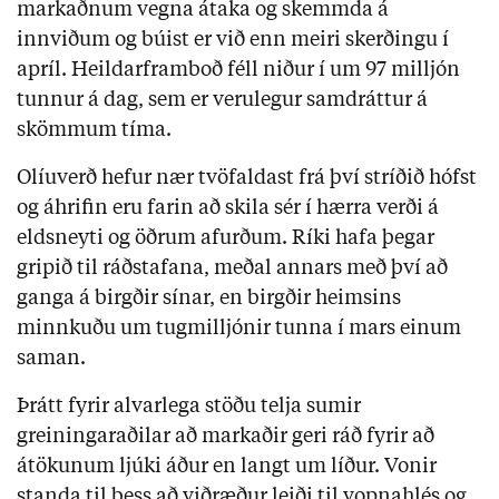
markaðnum vegna átaka og skemmda á
innviðum og búist er við enn meiri skerðingu í
apríl. Heildarframboð féll niður í um 97 milljón
tunnur á dag, sem er verulegur samdráttur á
skömmum tíma.
Olíuverð hefur nær tvöfaldast frá því stríðið hófst
og áhrifin eru farin að skila sér í hærra verði á
eldsneyti og öðrum afurðum. Ríki hafa þegar
gripið til ráðstafana, meðal annars með því að
ganga á birgðir sínar, en birgðir heimsins
minnkuðu um tugmilljónir tunna í mars einum
saman.
Þrátt fyrir alvarlega stöðu telja sumir
greiningaraðilar að markaðir geri ráð fyrir að
átökunum ljúki áður en langt um líður. Vonir
standa til þess að viðræður leiði til vopnahlés og