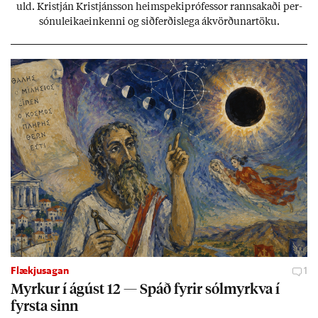
uld. Kristján Kristjáns­son heim­speki­pró­fess­or rann­sak­aði per­
sónu­leika­ein­kenni og sið­ferð­is­lega ákvörð­un­ar­töku.
Flækjusagan
1
Myrk­ur í ág­úst 12 — Spáð fyr­ir sól­myrkva í
fyrsta sinn