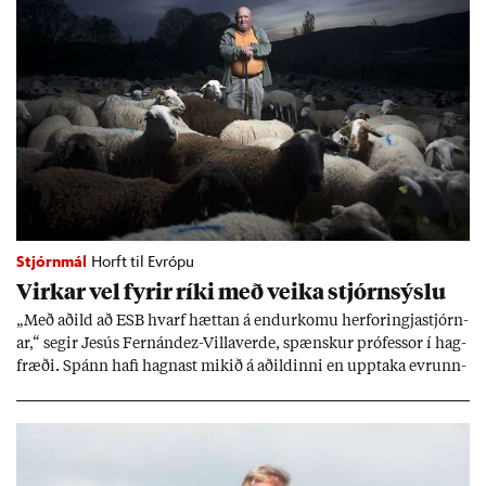
Stjórnmál
Horft til Evrópu
Virk­ar vel fyr­ir ríki með veika stjórn­sýslu
„Með að­ild að ESB hvarf hætt­an á end­ur­komu her­for­ingja­stjórn­
ar,“ seg­ir Jesús Fer­nández-Villa­ver­de, spænsk­ur pró­fess­or í hag­
fræði. Spánn hafi hagn­ast mik­ið á að­ild­inni en upp­taka evr­unn­
ar hafi engu að síð­ur skap­að áskor­an­ir.