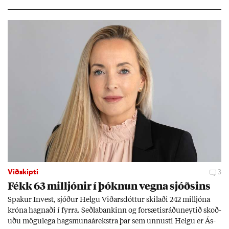
Viðskipti
3
Fékk 63 millj­ón­ir í þókn­un vegna sjóðs­ins
Spak­ur In­vest, sjóð­ur Helgu Við­ars­dótt­ur skil­aði 242 millj­óna
króna hagn­aði í fyrra. Seðla­bank­inn og for­sæt­is­ráðu­neyt­ið skoð­
uðu mögu­lega hags­muna­árekstra þar sem unnusti Helgu er Ás­