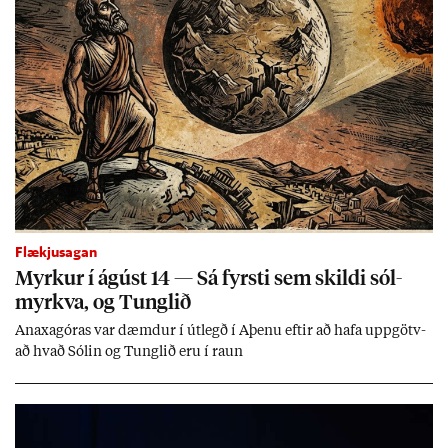
Flækjusagan
Myrk­ur í ág­úst 14 — Sá fyrsti sem skildi sól­
myrkva, og Tungl­ið
An­axagór­as var dæmd­ur í út­legð í Aþenu eft­ir að hafa upp­götv­
að hvað Sól­in og Tungl­ið eru í raun