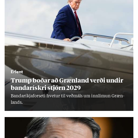
Erlent
Trump boð­ar að Græn­land verði und­ir
banda­rískri stjórn 2029
Banda­ríkja­for­seti hvet­ur til veð­máls um inn­limun Græn­
lands.