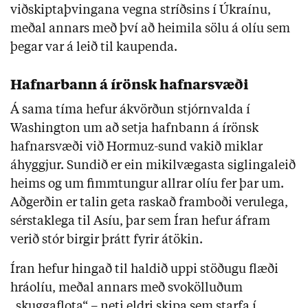
viðskiptaþvingana vegna stríðsins í Úkraínu,
meðal annars með því að heimila sölu á olíu sem
þegar var á leið til kaupenda.
Hafnarbann á írönsk hafnarsvæði
Á sama tíma hefur ákvörðun stjórnvalda í
Washington um að setja hafnbann á írönsk
hafnarsvæði við Hormuz-sund vakið miklar
áhyggjur. Sundið er ein mikilvægasta siglingaleið
heims og um fimmtungur allrar olíu fer þar um.
Aðgerðin er talin geta raskað framboði verulega,
sérstaklega til Asíu, þar sem Íran hefur áfram
verið stór birgir þrátt fyrir átökin.
Íran hefur hingað til haldið uppi stöðugu flæði
hráolíu, meðal annars með svokölluðum
„skuggaflota“ – neti eldri skipa sem starfa í