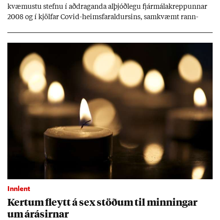
kvæm­ustu stefnu í að­drag­anda al­þjóð­legu fjár­málakrepp­unn­ar
2008 og í kjöl­far Covid-heims­far­ald­urs­ins, sam­kvæmt rann­
sókn­ar­rit­gerð Seðla­bank­ans. Vext­ir hafa al­mennt ver­ið of lág­ir.
Tíð áföll og óvissa tor­velda hag­stjórn á Ís­landi.
Innlent
Kert­um fleytt á sex stöð­um til minn­ing­ar
um árás­irn­ar