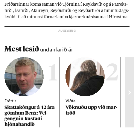
Frið­arsinn­ar koma sam­an við Tjörn­ina í Reykja­vík og á Pat­reks­
firði, Ísa­firði, Ak­ur­eyri, Seyð­is­firði og Reyð­ar­firði á fimmtu­dags­
kvöld til að minn­ast fórn­ar­lamba kjarn­orku­árás­anna í Hírósíma
og Naga­sakí.
Mest lesið
undanfarið ár
1
2
Fréttir
Viðtal
Inn
Skattakóng­ur á 42 ára
Vökn­uðu upp við mar­
RÚV
göml­um Benz: Vel­
tröð
Mar
gengn­in kostaði
un
hjóna­band­ið