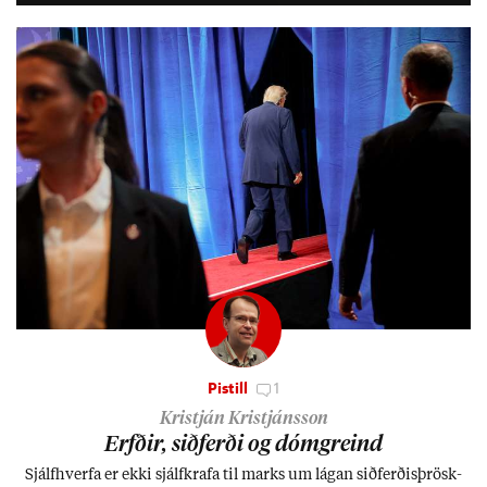
Pistill
1
Kristján Kristjánsson
Erfð­ir, sið­ferði og dómgreind
Sjálf­hverfa er ekki sjálf­krafa til marks um lág­an sið­ferð­is­þrösk­