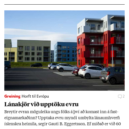
Greining
Horft til Evrópu
2
Lána­kjör við upp­töku evru
Breyt­ir evr­an mögu­leika ungs fólks á því að kom­ast inn á fast­
eigna­mark­að­inn? Upp­taka evru myndi um­bylta lánaum­hverfi
ís­lenskra heim­ila, seg­ir Gauti B. Eggerts­son. Ef mið­að er við 60