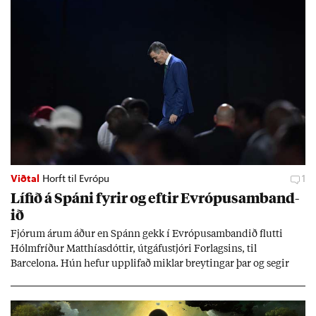
Viðtal
Horft til Evrópu
1
Líf­ið á Spáni fyr­ir og eft­ir Evr­ópu­sam­band­
ið
Fjór­um ár­um áð­ur en Spánn gekk í Evr­ópu­sam­band­ið flutti
Hólm­fríð­ur Matth­ías­dótt­ir, út­gáfu­stjóri For­lags­ins, til
Barcelona. Hún hef­ur upp­lif­að mikl­ar breyt­ing­ar þar og seg­ir
Evr­ópu­sam­band­ið hafa dælt styrkj­um til Spán­ar og það til ým­
issa mála, eins og til end­ur­bóta á sam­göng­um og land­bún­aði
jafnt sem styrkj­um til menn­ing­ar­mála. Þá hafi katalónsk­an hlot­