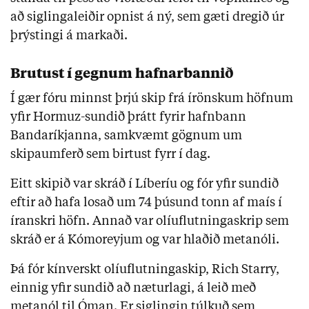
að siglingaleiðir opnist á ný, sem gæti dregið úr
þrýstingi á markaði.
Brutust í gegnum hafnarbannið
Í gær fóru minnst þrjú skip frá írönskum höfnum
yfir Hormuz-sundið þrátt fyrir hafnbann
Bandaríkjanna, samkvæmt gögnum um
skipaumferð sem birtust fyrr í dag.
Eitt skipið var skráð í Líberíu og fór yfir sundið
eftir að hafa losað um 74 þúsund tonn af maís í
íranskri höfn. Annað var olíuflutningaskrip sem
skráð er á Kómoreyjum og var hlaðið metanóli.
Þá fór kínverskt olíuflutningaskip, Rich Starry,
einnig yfir sundið að næturlagi, á leið með
metanól til Óman. Er siglingin túlkuð sem