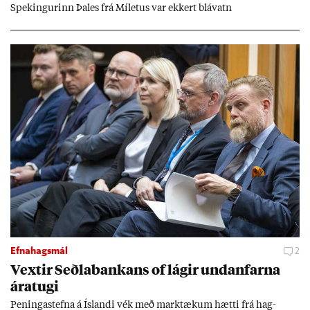
Spek­ing­ur­inn Þa­les frá Míletus var ekk­ert blá­vatn
Efnahagsmál
2
Vext­ir Seðla­bank­ans of lág­ir und­an­farna
ára­tugi
Pen­inga­stefna á Ís­landi vék með mark­tæk­um hætti frá hag­