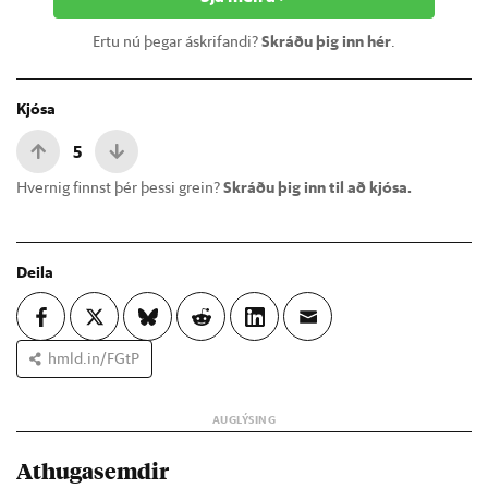
Ertu nú þegar áskrifandi?
Skráðu þig inn hér
.
Kjósa
5
Hvernig finnst þér þessi grein?
Skráðu þig inn til að kjósa.
Deila
hmld.in/FGtP
Athugasemdir