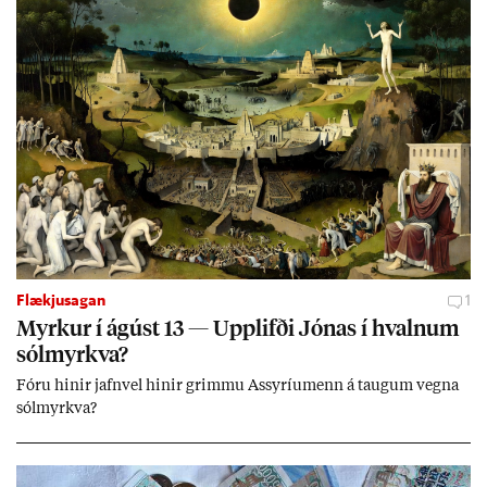
ið með­byr.
Flækjusagan
1
Myrk­ur í ág­úst 13 — Upp­lifði Jón­as í hvaln­um
sól­myrkva?
Fóru hinir jafn­vel hinir grimmu Ass­yríu­menn á taug­um vegna
sól­myrkva?