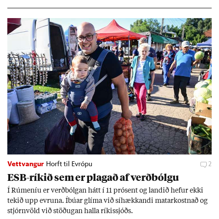
geir Jóns­son seðla­banka­stjóri.
Vettvangur
Horft til Evrópu
2
ESB-rík­ið sem er plag­að af verð­bólgu
Í Rúm­en­íu er verð­bólg­an hátt í 11 pró­sent og land­ið hef­ur ekki
tek­ið upp evr­una. Íbú­ar glíma við sí­hækk­andi mat­ar­kostn­að og
stjórn­völd við stöð­ug­an halla rík­is­sjóðs.