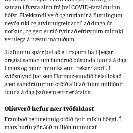
saman í fyrsta sinn frá því COVID-faraldurinn
hófst. Hækkandi verð og truflanir á flutningum
neyða ríki og atvinnugreinar til að draga úr
notkun, og gert er ráð fyrir að eftirspurn minnki
verulega á næstu mánuðum.
Stofnunin spáir því að eftirspurn hafi þegar
dregist saman um hundruð þúsunda tunna á dag
í mars og muni minnka enn frekar í apríl. Í
sviðsmynd þar sem Hormuz-sundið helst lokað
gæti samdrátturinn orðið allt að fimm milljónir
tunna á dag það sem eftir er ársins.
Olíuverð hefur nær tvöfaldast
Framboð hefur einnig orðið fyrir miklu höggi. Í
mars hurfu yfir 360 milljón tunnur af