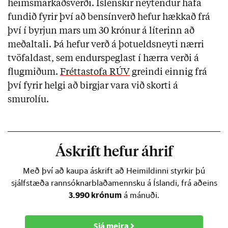
heimsmarkaðsverði.
Íslenskir neytendur hafa
fundið fyrir því að bensínverð hefur hækkað frá
því í byrjun mars um 30 krónur á líterinn að
meðaltali. Þá hefur verð á þotueldsneyti nærri
tvöfaldast, sem endurspeglast í hærra verði á
flugmiðum.
Fréttastofa RÚV
greindi einnig frá
því fyrir helgi að birgjar vara við skorti á
smurolíu.
Áskrift hefur áhrif
Með því að kaupa áskrift að Heimildinni styrkir þú
sjálfstæða rannsóknarblaðamennsku á Íslandi, frá aðeins
3.990 krónum
á mánuði.
Sjá meira