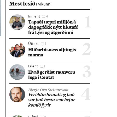
Mest lesið
í vikunni
Innlent
4
1
Tap­aði tæpri millj­ón á
dag og fékk nýtt hluta­fé
frá Lýsi og út­gerð­inni
Úttekt
1
2
Hlið­ar­bis­ness al­þing­is­
manna
Erlent
1
3
Hvað gerð­ist raun­veru­
lega í Ceuta?
4
Birgir Örn Steinarsson
Ver­öld­in hrundi og það
var það besta sem hef­ur
kom­ið fyr­ir
Viðtal
8