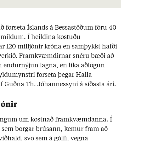
 forseta Íslands á Bessastöðum fóru 40
imildum. Í heildina kostuðu
 120 milljónir króna en samþykkt hafði
í verkið. Framkvæmdirnar snéru bæði að
 endurnýjun lagna, en líka aðlögun
yldumynstri forseta þegar Halla
f Guðna Th. Jóhannessyni á síðasta ári.
jónir
ýsingum um kostnað framkvæmdanna. Í
u, sem borgar brúsann, kemur fram að
 viðhald, svo sem á gólfi, vegna