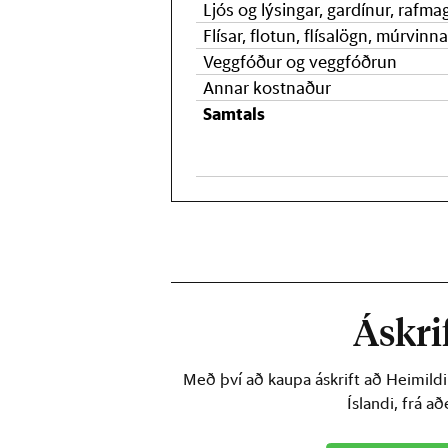
Ljós og lýsingar, gardínur, rafm
Flísar, flotun, flísalögn, múrvinn
Veggfóður og veggfóðrun
Annar kostnaður
Samtals
Áskrif
Með því að kaupa áskrift að Heimild
Íslandi, frá a