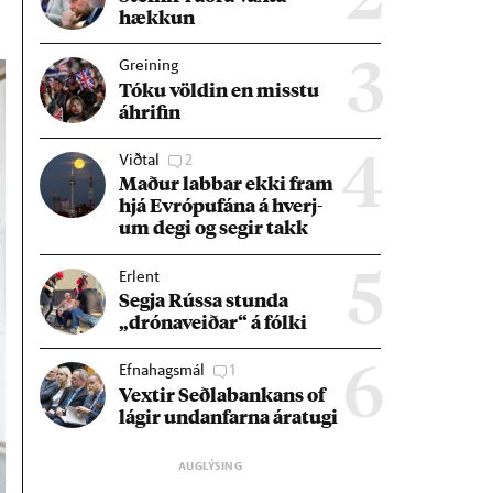
hækk­un
Greining
3
Tóku völd­in en misstu
áhrif­in
Viðtal
2
4
Mað­ur labb­ar ekki fram
hjá Evr­ópuf­ána á hverj­
um degi og seg­ir takk
Erlent
5
Segja Rússa stunda
„dróna­veið­ar“ á fólki
Efnahagsmál
1
6
Vext­ir Seðla­bank­ans of
lág­ir und­an­farna ára­tugi