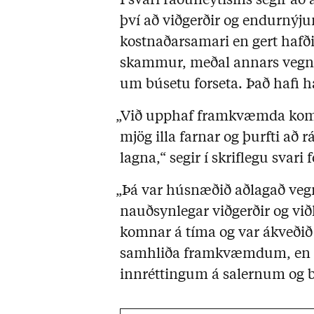
Í svari ráðuneytisins segir a
því að viðgerðir og endurnýjun
kostnaðarsamari en gert hafði 
skammur, meðal annars vegna 
um búsetu forseta. Það hafi h
„Við upphaf framkvæmda kom s
mjög illa farnar og þurfti að r
lagna,“ segir í skriflegu svari
„Þá var húsnæðið aðlagað vegn
nauðsynlegar viðgerðir og vi
komnar á tíma og var ákveðið 
samhliða framkvæmdum, en e
innréttingum á salernum og b