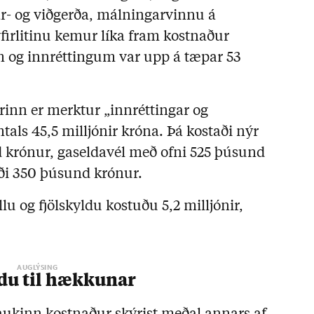
r- og viðgerða, málningarvinnu á
yfirlitinu kemur líka fram kostnaður
 og innréttingum var upp á tæpar 53
urinn er merktur „innréttingar og
als 45,5 milljónir króna. Þá kostaði nýr
d krónur, gaseldavél með ofni 525 þúsund
aði 350 þúsund krónur.
lu og fjölskyldu kostuðu 5,2 milljónir,
du til hækkunar