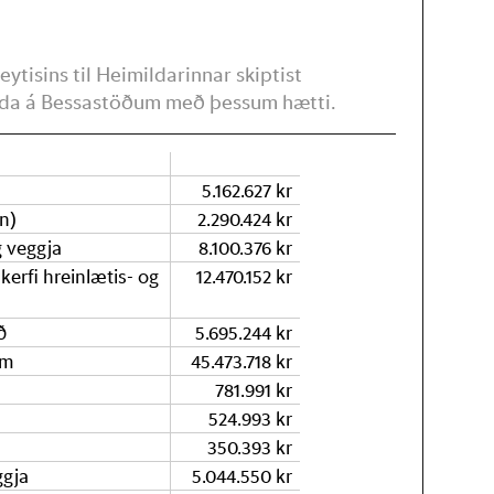
tisins til Heimildarinnar skiptist
da á Bessastöðum með þessum hætti.
5.162.627 kr
n)
2.290.424 kr
g veggja
8.100.376 kr
kerfi hreinlætis- og
12.470.152 kr
ð
5.695.244 kr
im
45.473.718 kr
781.991 kr
524.993 kr
350.393 kr
ggja
5.044.550 kr