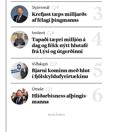
Stjórnmál
9
3
Krefjast tæps millj­arðs
af fé­lagi þing­manns
Innlent
4
4
Tap­aði tæpri millj­ón á
dag og fékk nýtt hluta­fé
frá Lýsi og út­gerð­inni
Viðskipti
2
5
Bjarni kom­inn með hlut
í fjöl­skyldu­fyr­ir­tæk­inu
Úttekt
1
6
Hlið­ar­bis­ness al­þing­is­
manna