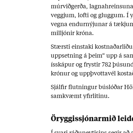
múrviðgerða, lagnahreinsuna
veggjum, lofti og gluggum. Í 
vegna endurnýjunar á tækjum
milljónir króna.
Stærsti einstaki kostnaðarlið
uppsetning á þeim“ upp á samt
ísskápur og frystir 782 þúsun
krónur og uppþvottavél kost
Sjálfir flutningur búslóðar Höl
samkvæmt yfirlitinu.
Öryggissjónarmið leid