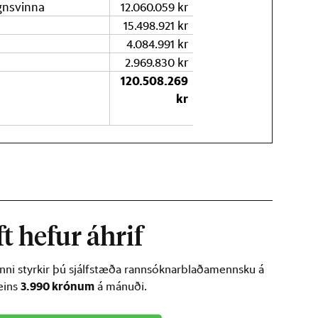
agnsvinna
12.060.059 kr
a
15.498.921 kr
4.084.991 kr
2.969.830 kr
120.508.269
kr
t hefur áhrif
inni styrkir þú sjálfstæða rannsóknarblaðamennsku á
3.990 krónum
ðeins
á mánuði.