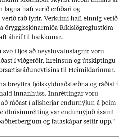
ð aukinn kostnaður skýrist meðal annars af
 lagna hafi verið erfiðari og
verið ráð fyrir. Verktími hafi einnig verið
öryggissjónarmiða Ríkislögreglustjóra
aft áhrif til hækkunar.
vo í ljós að neysluvatnslagnir voru
áðast í viðgerðir, hreinsun og útskiptingu
 forsætisráðuneytisins til Heimildarinnar.
a breyttra fjölskylduaðstæðna og ráðist í
ðhald innanhúss. Innréttingar voru
að ráðast í allsherjar endurnýjun á þeim
ldhúsinnrétting var endurnýjuð ásamt
aðherbergjum og fataskápar settir upp.“