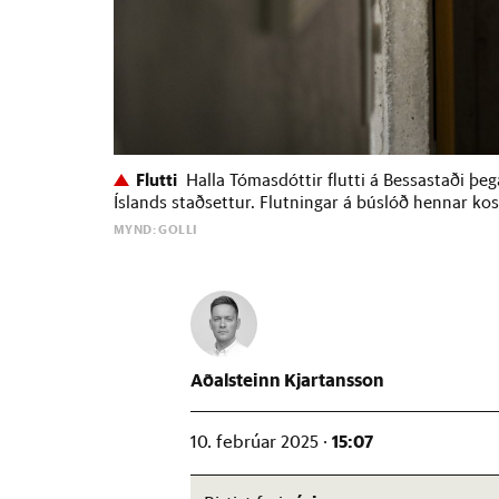
Flutti
Halla Tómasdóttir flutti á Bessastaði þe
Íslands staðsettur. Flutningar á búslóð hennar kost
MYND: GOLLI
Aðalsteinn Kjartansson
15:07
10. febrúar 2025 ·