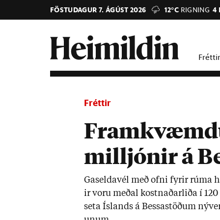
FÖSTUDAGUR 7. ÁGÚST 2026
12°C
RIGNING
4
Frétti
Fréttir
Framkvæmdu 
milljónir á 
Gaselda­vél með ofni fyr­ir rúma hál
ir voru með­al kostn­að­ar­liða í 1
seta Ís­lands á Bessa­stöð­um ný­ver