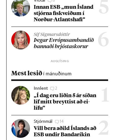
5
Inn­an ESB „mun Ís­land
stjórna fisk­veið­um í
Norð­ur-Atlants­hafi“
6
Sif Sigmarsdóttir
Þeg­ar Evr­ópu­sam­band­ið
bann­aði brjósta­skor­ur
Mest lesið
í mánuðinum
Innlent
2
1
„Í dag eru lið­in 5 ár síð­an
líf mitt breytt­ist að ei­
lífu“
Stjórnmál
14
2
Vill bera að­ild Ís­lands að
ESB und­ir Banda­rík­in