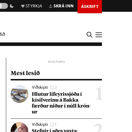
STYRKJA
SKRÁ INN
ÁSKRIFT
fið
Mest lesið
Viðskipti
2
1
Hlut­ur líf­eyr­is­sjóða í
kís­il­ver­inu á Bakka
færð­ur nið­ur í núll krón­
ur
Viðskipti
1
2
Stefn­ir í aðra vaxta­