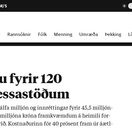
 M/S
r
Rannsóknir
Fólk
Menning
Umræða
Þekking
Lí
fyrir 120
Bessastöðum
fa millj­ón og inn­rétt­ing­ar fyr­ir 45,5 millj­ón­
20 millj­óna króna fram­kvæmd­um á heim­ili for­
­ið. Kostn­að­ur­inn fór 40 pró­sent fram úr áætl­