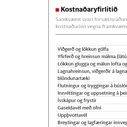
Kostnaðaryfirlitið
Samkvæmt svari forsætisráðuney
kostnaðurinn vegna framkvæm
Viðgerð og lökkun gólfa
Yfirferð og hreinsun málma (látú
Lökkun glugga og málun lofta o
Lagnahreinsun, viðgerðir á lagna
blöndunartæki
Flutningur og tryggingar á búsló
Innréttingar og
uppsetning á þe
Ísskápur og frystir
Gaseldavél með ofni
Uppþvottavél
Breytingar og lagfæringar innve