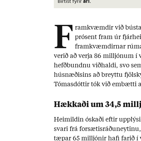
ári
Birtist fyrir
.
F
ramkvæmdir við bústað
prósent fram úr fjárhe
framkvæmdirnar rúmar
verið að verja 86 milljónum 
hefðbundnu viðhaldi, svo sem
húsnæðisins að breyttu fjölsk
Tómasdóttir tók við embætti a
Hækkaði um 34,5 mill
Heimildin óskaði eftir uppl
svari frá forsætisráðuneytin
tæpar 65 milljónir hafi farið í