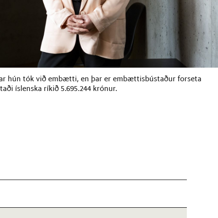
gar hún tók við embætti, en þar er embættisbústaður forseta
aði íslenska ríkið 5.695.244 krónur.