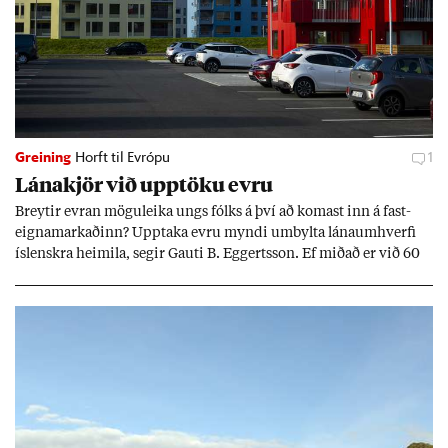
Greining
Horft til Evrópu
1
Lána­kjör við upp­töku evru
Breyt­ir evr­an mögu­leika ungs fólks á því að kom­ast inn á fast­
eigna­mark­að­inn? Upp­taka evru myndi um­bylta lánaum­hverfi
ís­lenskra heim­ila, seg­ir Gauti B. Eggerts­son. Ef mið­að er við 60
millj­óna króna lán til 25 ára myndi mán­að­ar­leg greiðslu­byrði
lækka um þriðj­ung.