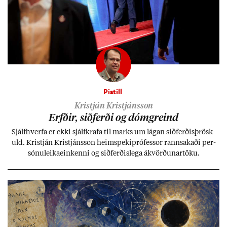
Pistill
Kristján Kristjánsson
Erfð­ir, sið­ferði og dómgreind
Sjálf­hverfa er ekki sjálf­krafa til marks um lág­an sið­ferð­is­þrösk­
uld. Kristján Kristjáns­son heim­speki­pró­fess­or rann­sak­aði per­
sónu­leika­ein­kenni og sið­ferð­is­lega ákvörð­un­ar­töku.