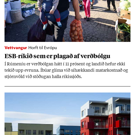
Vettvangur
Horft til Evrópu
ESB-rík­ið sem er plag­að af verð­bólgu
Í Rúm­en­íu er verð­bólg­an hátt í 11 pró­sent og land­ið hef­ur ekki
tek­ið upp evr­una. Íbú­ar glíma við sí­hækk­andi mat­ar­kostn­að og
stjórn­völd við stöð­ug­an halla rík­is­sjóðs.