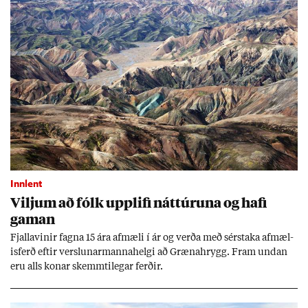
Innlent
Vilj­um að fólk upp­lifi nátt­úr­una og hafi
gam­an
Fjalla­vin­ir fagna 15 ára af­mæli í ár og verða með sér­staka af­mæl­
is­ferð eft­ir versl­un­ar­manna­helgi að Græna­hrygg. Fram und­an
eru alls kon­ar skemmti­leg­ar ferð­ir.