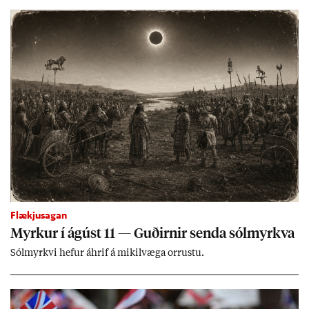
ing­ur við bænd­ur og dreif­býli breyt­ast mik­ið frá nú­ver­andi
kerfi, en sveigj­an­leiki til lausna er um­tals­verð­ur.
Flækjusagan
Myrk­ur í ág­úst 11 — Guð­irn­ir senda sól­myrkva
Sól­myrkvi hef­ur áhrif á mik­il­væga orr­ustu.