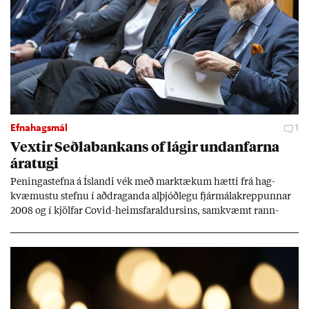
Efnahagsmál
1
Vext­ir Seðla­bank­ans of lág­ir und­an­farna
ára­tugi
Pen­inga­stefna á Ís­landi vék með mark­tæk­um hætti frá hag­
kvæm­ustu stefnu í að­drag­anda al­þjóð­legu fjár­málakrepp­unn­ar
2008 og í kjöl­far Covid-heims­far­ald­urs­ins, sam­kvæmt rann­
sókn­ar­rit­gerð Seðla­bank­ans. Vext­ir hafa al­mennt ver­ið of lág­ir.
Tíð áföll og óvissa tor­velda hag­stjórn á Ís­landi.