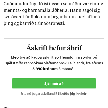
Guðmundur Ingi Kristinsson sem áður var einnig
mennta- og barnamálaráðherra. Hann sagði sig
svo óvænt úr flokknum þegar hann sneri aftur á
þing og bar við trúnaðarbresti.
Áskrift hefur áhrif
Með því að kaupa áskrift að Heimildinni styrkir þú
sjálfstæða rannsóknarblaðamennsku á Íslandi, frá aðeins
3.990 krónum
á mánuði.
Sjá meira
Ertu nú þegar áskrifandi?
Skráðu þig inn hér
.