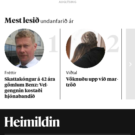
Mest lesið
undanfarið ár
1
2
Fréttir
Viðtal
Inn
Skattakóng­ur á 42 ára
Vökn­uðu upp við mar­
RÚV
göml­um Benz: Vel­
tröð
Mar
gengn­in kostaði
un
hjóna­band­ið