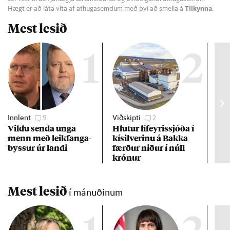
Hægt er að láta vita af athugasemdum með því að smella á
Tilkynna
.
Mest lesið
1
2
Innlent
9
Viðskipti
2
Viðs
Vildu senda unga
Hlut­ur líf­eyr­is­sjóða í
Ste
menn með leik­fanga­
kís­il­ver­inu á Bakka
hæ
byss­ur úr landi
færð­ur nið­ur í núll
krón­ur
Mest lesið
í mánuðinum