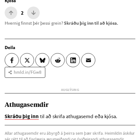
Kjósa
2
Hvernig finnst þér þessi grein?
Skráðu þig inn til að kjósa.
Deila
hmld.in/FGw8
Athugasemdir
Skráðu þig inn
til að skrifa athugasemd eða kjósa.
Allar athugasemdir eru ábyrgð á þeirra sem þær skrifa. Heimildin áskilur
sér rétt til að fjarlægja ærumeiðandi og óviðeigandi athugasemdir.