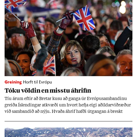
Greining
Horft til Evrópu
Tóku völd­in en misstu áhrif­in
Tíu ár­um eft­ir að Bret­ar kusu að ganga úr Evr­ópu­sam­band­inu
greiða Ís­lend­ing­ar at­kvæði um hvort hefja eigi að­ild­ar­við­ræð­ur
við sam­band­ið að nýju. Hvaða áhrif hafði út­gang­an á breskt
sam­fé­lag og hvaða lex­íu geta Ís­lend­ing­ar lært af henni?