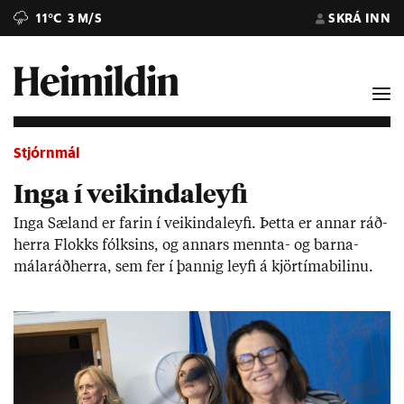
11°C
3 M/S
SKRÁ INN
Stjórnmál
Inga í veikindaleyfi
Inga Sæ­land er far­in í veik­inda­leyfi. Þetta er ann­ar ráð­
herra Flokks fólks­ins, og ann­ars mennta- og barna­
mála­ráð­herra, sem fer í þannig leyfi á kjör­tíma­bil­inu.