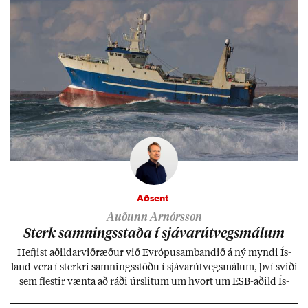
Aðsent
Auðunn Arnórsson
Sterk samn­ings­staða í sjáv­ar­út­vegs­mál­um
Hefj­ist að­ild­ar­við­ræð­ur við Evr­ópu­sam­band­ið á ný myndi Ís­
land vera í sterkri samn­ings­stöðu í sjáv­ar­út­vegs­mál­um, því sviði
sem flest­ir vænta að ráði úr­slit­um um hvort um ESB-að­ild Ís­
lands geti sam­ist. Hvað land­bún­að­ar­mál snert­ir myndi stuðn­