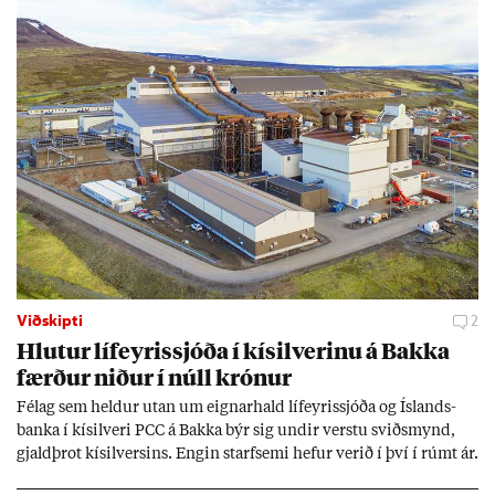
Viðskipti
2
Hlut­ur líf­eyr­is­sjóða í kís­il­ver­inu á Bakka
færð­ur nið­ur í núll krón­ur
Fé­lag sem held­ur ut­an um eign­ar­hald líf­eyr­is­sjóða og Ís­lands­
banka í kís­il­veri PCC á Bakka býr sig und­ir verstu sviðs­mynd,
gjald­þrot kís­il­vers­ins. Eng­in starf­semi hef­ur ver­ið í því í rúmt ár.