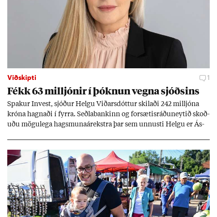
Viðskipti
1
Fékk 63 millj­ón­ir í þókn­un vegna sjóðs­ins
Spak­ur In­vest, sjóð­ur Helgu Við­ars­dótt­ur skil­aði 242 millj­óna
króna hagn­aði í fyrra. Seðla­bank­inn og for­sæt­is­ráðu­neyt­ið skoð­
uðu mögu­lega hags­muna­árekstra þar sem unnusti Helgu er Ás­
geir Jóns­son seðla­banka­stjóri.