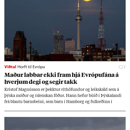
Viðtal
Horft til Evrópu
2
Mað­ur labb­ar ekki fram hjá Evr­ópuf­ána á
hverj­um degi og seg­ir takk
Kri­stof Magnús­son er þekkt­ur rit­höf­und­ur og leik­skáld sem á
þýska móð­ur og ís­lensk­an föð­ur. Hann hef­ur bú­ið í Þýskalandi
frá blautu barns­beini, sem barn í Ham­borg og full­orð­inn í
Berlín, en er vel kunn­ug­ur á Ís­landi og tal­ar ís­lensku. Hvernig
ætli hann upp­lifi að búa í landi inn­an Evr­ópu­sam­bands­ins?