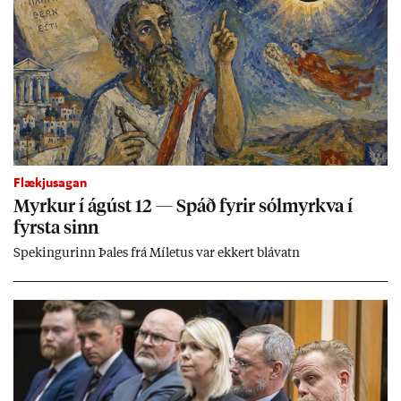
Flækjusagan
Myrk­ur í ág­úst 12 — Spáð fyr­ir sól­myrkva í
fyrsta sinn
Spek­ing­ur­inn Þa­les frá Míletus var ekk­ert blá­vatn