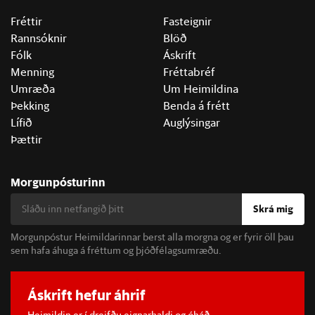
Fréttir
Fasteignir
Rannsóknir
Blöð
Fólk
Áskrift
Menning
Fréttabréf
Umræða
Um Heimildina
Þekking
Benda á frétt
Lífið
Auglýsingar
Þættir
Morgunpósturinn
Skrá mig
Morgunpóstur Heimildarinnar berst alla morgna og er fyrir öll þau
sem hafa áhuga á fréttum og þjóðfélagsumræðu.
Áskrift hefur áhrif