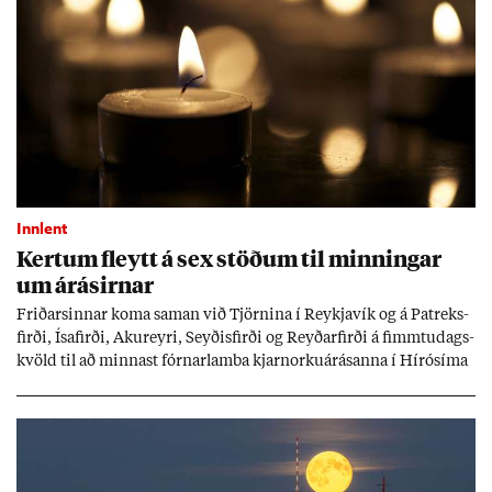
Innlent
Kert­um fleytt á sex stöð­um til minn­ing­ar
um árás­irn­ar
Frið­arsinn­ar koma sam­an við Tjörn­ina í Reykja­vík og á Pat­reks­
firði, Ísa­firði, Ak­ur­eyri, Seyð­is­firði og Reyð­ar­firði á fimmtu­dags­
kvöld til að minn­ast fórn­ar­lamba kjarn­orku­árás­anna í Hírósíma
og Naga­sakí.