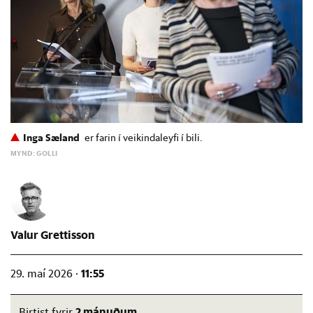
Inga Sæland
er farin í veikindaleyfi í bili.
MYND: GOLLI
Valur Grettisson
11:55
29. maí 2026 ·
2 mánuðum
Birtist fyrir
.