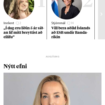
1
2
Innlent
2
Stjórnmál
14
Stj
„Í dag eru lið­in 5 ár síð­
Vill bera að­ild Ís­lands
Kre
an líf mitt breytt­ist að
að ESB und­ir Banda­
af 
ei­lífu“
rík­in
Nýtt efni