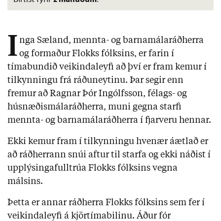
I
nga Sæland, mennta- og barnamálaráðherra
og formaður Flokks fólksins, er farin í
tímabundið veikindaleyfi að því er fram kemur í
tilkynningu frá ráðuneytinu. Þar segir enn
fremur að Ragnar Þór Ingólfsson, félags- og
húsnæðismálaráðherra, muni gegna starfi
mennta- og barnamálaráðherra í fjarveru hennar.
Ekki kemur fram í tilkynningu hvenær áætlað er
að ráðherrann snúi aftur til starfa og ekki náðist í
upplýsingafulltrúa Flokks fólksins vegna
málsins.
Þetta er annar ráðherra Flokks fólksins sem fer í
veikindaleyfi á kjörtímabilinu. Áður fór