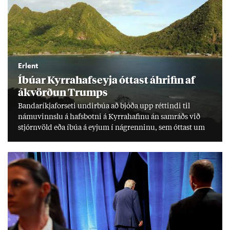
Erlent
Íbú­ar Kyrra­hafs­eyja ótt­ast áhrif­in af
ákvörð­un Trumps
Banda­ríkja­for­seti und­ir­búa að bjóða upp rétt­indi til
námu­vinnslu á hafs­botni á Kyrra­haf­inu án sam­ráðs við
stjórn­völd eða íbúa á eyj­um í ná­grenn­inu, sem ótt­ast um
lífs­við­ur­væri sitt og um­hverfi.