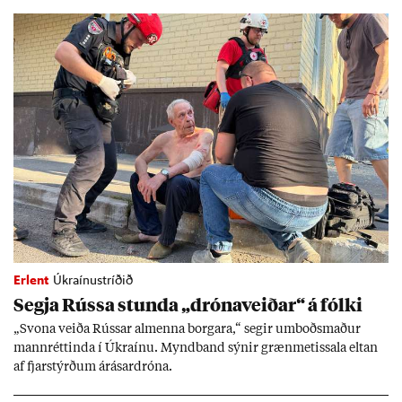
Erlent
Úkraínustríðið
Segja Rússa stunda „dróna­veið­ar“ á fólki
„Svona veiða Rúss­ar al­menna borg­ara,“ seg­ir um­boðs­mað­ur
mann­rétt­inda í Úkraínu. Mynd­band sýn­ir græn­met­issala elt­an
af fjar­stýrð­um árás­ar­dróna.