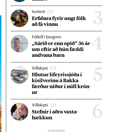
Innlent
1
3
Erf­ið­ara fyr­ir ungt fólk
að fá vinnu
Fólkið í borginni
4
„Sár­ið er enn op­ið“ 36 ár­
um eft­ir að hún fæddi
and­vana barn
Viðskipti
1
5
Hlut­ur líf­eyr­is­sjóða í
kís­il­ver­inu á Bakka
færð­ur nið­ur í núll krón­
ur
Viðskipti
1
6
Stefn­ir í aðra vaxta­
hækk­un