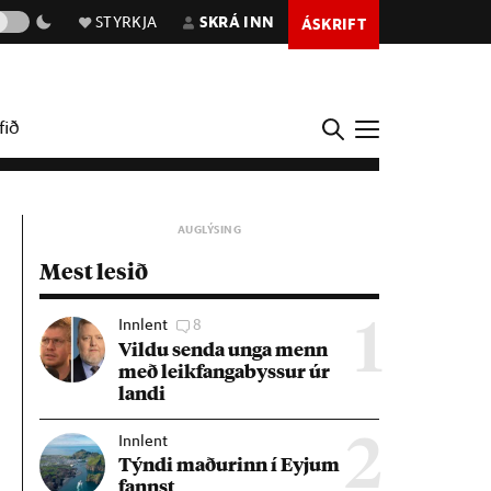
STYRKJA
SKRÁ INN
ÁSKRIFT
fið
Mest lesið
Innlent
8
1
Vildu senda unga menn
með leik­fanga­byss­ur úr
landi
Innlent
2
Týndi mað­ur­inn í Eyj­um
fannst