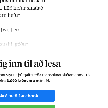
ö þúsund manneskjur
 lífið hefur smalað
um hefur
 því, þeir
 sushi, góður
g inn til að lesa
inni styrkir þú sjálfstæða rannsóknarblaðamennsku á
3.990 krónum
ðeins
á mánuði.
skrá með Facebook