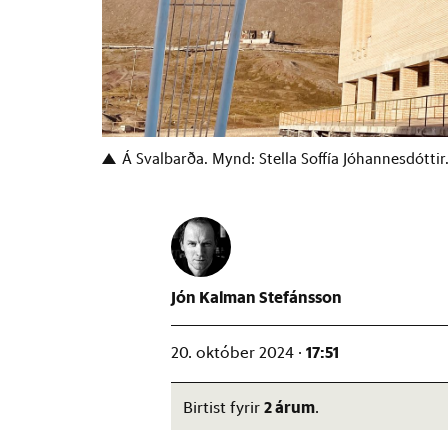
Á Svalbarða. Mynd: Stella Soffía Jóhannesdóttir
Jón Kalman Stefánsson
17:51
20. október 2024 ·
2 árum
Birtist fyrir
.