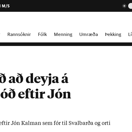
1 M/S
r
Rannsóknir
Fólk
Menning
Umræða
Þekking
Lí
 að deyja á
jóð eftir Jón
ft­ir Jón Kalm­an sem fór til Sval­barða og orti