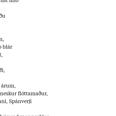
ist lífið
áðu
n,
o blár
t,
fi,
r árum,
sneskur flóttamaður,
i, Spánverji