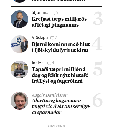
Stjórnmál
9
3
Krefjast tæps millj­arðs
af fé­lagi þing­manns
Viðskipti
2
4
Bjarni kom­inn með hlut
í fjöl­skyldu­fyr­ir­tæk­inu
Innlent
4
5
Tap­aði tæpri millj­ón á
dag og fékk nýtt hluta­fé
frá Lýsi og út­gerð­inni
6
Ásgeir Daníelsson
Áhætta og hags­muna­
tengsl við ávöxt­un sér­eign­
ar­sparn­að­ar