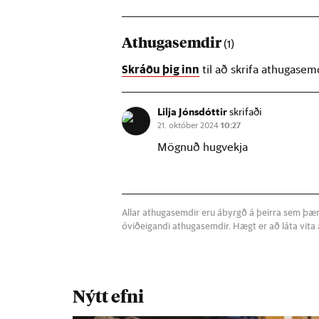
Athugasemdir
(1)
Skráðu þig inn
til að skrifa athugasem
Lilja Jónsdóttir
skrifaði
21. október 2024
10:27
Mögnuð hugvekja
Allar athugasemdir eru ábyrgð á þeirra sem þær s
óviðeigandi athugasemdir. Hægt er að láta vit
Nýtt efni