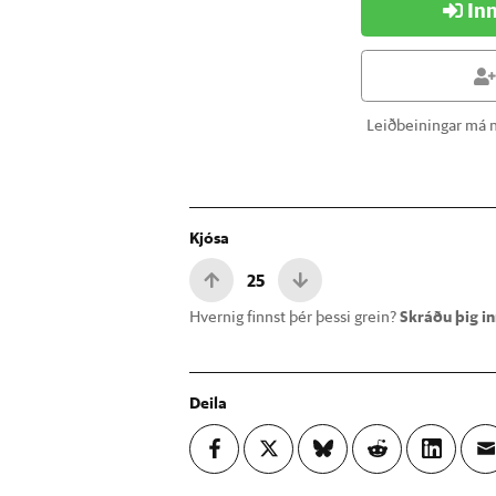
Inn
Leiðbeiningar má n
Kjósa
25
Hvernig finnst þér þessi grein?
Skráðu þig inn
Deila