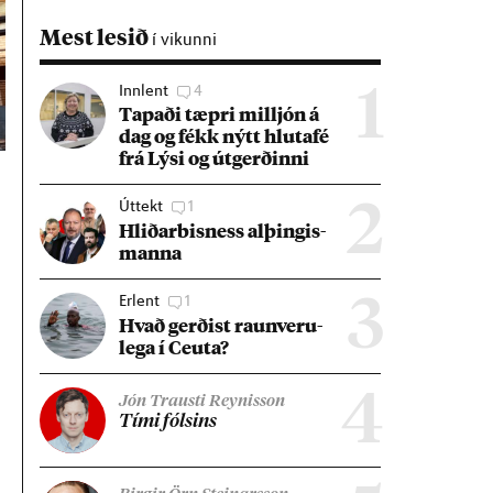
Mest lesið
í vikunni
Innlent
4
1
Tap­aði tæpri millj­ón á
dag og fékk nýtt hluta­fé
frá Lýsi og út­gerð­inni
Úttekt
1
2
Hlið­ar­bis­ness al­þing­is­
manna
Erlent
1
3
Hvað gerð­ist raun­veru­
lega í Ceuta?
4
Jón Trausti Reynisson
Tími fóls­ins