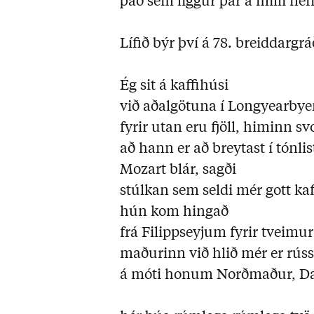
það sem liggur þar á milli nefn
Lífið býr því á 78. breiddargr
Ég sit á kaffihúsi
við aðalgötuna í Longyearbye
fyrir utan eru fjöll, himinn sv
að hann er að breytast í tónlis
Mozart blár, sagði
stúlkan sem seldi mér gott kaf
hún kom hingað
frá Filippseyjum fyrir tveimu
maðurinn við hlið mér er rús
á móti honum Norðmaður, Dan