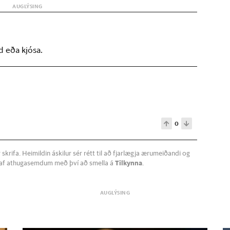
d eða kjósa.
0
krifa. Heimildin áskilur sér rétt til að fjarlægja ærumeiðandi og
a af athugasemdum með því að smella á
Tilkynna
.