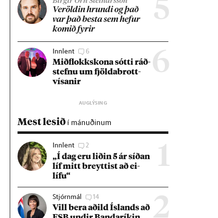
5
Birgir Örn Steinarsson
Ver­öld­in hrundi og það
var það besta sem hef­ur
kom­ið fyr­ir
Innlent
6
6
Mið­flokks­kona sótti ráð­
stefnu um fjölda­brott­
vís­an­ir
Mest lesið
í mánuðinum
Innlent
2
1
„Í dag eru lið­in 5 ár síð­an
líf mitt breytt­ist að ei­
lífu“
Stjórnmál
14
2
Vill bera að­ild Ís­lands að
ESB und­ir Banda­rík­in