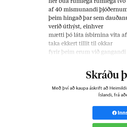
hér búa rúmlega rúmlega tv
af 40 mismunandi þjóðernum,
þeim hingað þar sem dauðan
verið úthýst, einhver
mætti þó láta ísbirnina vita af
taka ekkert tillit til okkar
fyrir þeim erum við gangandi
skyndibiti, …
Skráðu þi
Með því að kaupa áskrift að Heimild
Íslandi, frá a
Inn