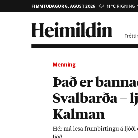
FIMMTUDAGUR 6. ÁGÚST 2026
11°C
RIGNING
Frétti
Menning
Það er bannað
Svalbarða – l
Kalman
Hér má lesa frumbirt­ingu á ljóði e
ljóð.