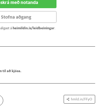
skrá með notanda
Stofna aðgang
álgast á
heimildin.is/leidbeiningar
.
 til að kjósa.
hmld.in/FFyO