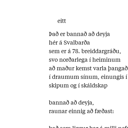
eitt
Það er bannað að deyja
hér á Svalbarða
sem er á 78. breiddargráðu,
svo norðarlega í heiminum
að maður kemst varla þangað
í draumum sínum, einungis í 
skipum og í skáldskap
bannað að deyja,
raunar einnig að fæðast: