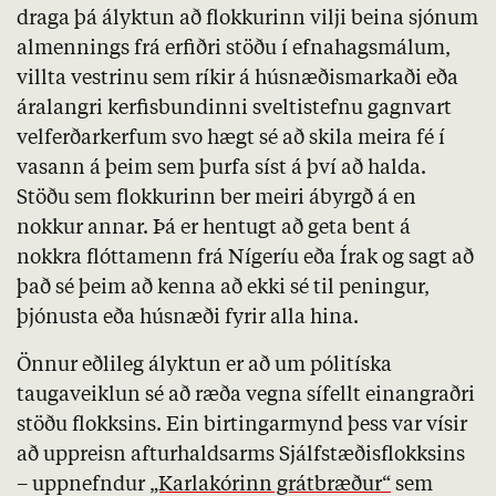
draga þá ályktun að flokkurinn vilji beina sjónum
almennings frá erfiðri stöðu í efnahagsmálum,
villta vestrinu sem ríkir á húsnæðismarkaði eða
áralangri kerfisbundinni sveltistefnu gagnvart
velferðarkerfum svo hægt sé að skila meira fé í
vasann á þeim sem þurfa síst á því að halda.
Stöðu sem flokkurinn ber meiri ábyrgð á en
nokkur annar. Þá er hentugt að geta bent á
nokkra flóttamenn frá Nígeríu eða Írak og sagt að
það sé þeim að kenna að ekki sé til peningur,
þjónusta eða húsnæði fyrir alla hina.
Önnur eðlileg ályktun er að um pólitíska
taugaveiklun sé að ræða vegna sífellt einangraðri
stöðu flokksins. Ein birtingarmynd þess var vísir
að uppreisn afturhaldsarms Sjálfstæðisflokksins
– uppnefndur
„Karlakórinn grátbræður“
sem