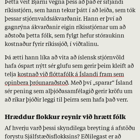
Þetta veit Bjarni vegna þess að það er sitjandi
ríkisstjórn, sem hann tekur þátt í að leiða, sem tók
þessar stjórnvaldsákvarðanir. Hann er því að
gagnrýna ákvarðanir eigin ríkisstjórnar um að
aðstoða þetta fólk, sem fylgt hefur stóraukinn
kostnaður fyrir ríkissjóð, í viðtalinu.
Þá ætti hann líka að vita að íslensk stjórnvöld
hafa óspart nýtt sér glufu sem gerir þeim kleift að
telja
kostnað við flóttafólk á Íslandi fram sem
opinbera þróunaraðstoð
. Með því „sparar“ Ísland
sér pening sem alþjóðasamfélagið gerir kröfu um
að ríkar þjóðir leggi til þeirra sem hafa það verr.
Hræddur flokkur reynir við hrætt fólk
Af hverju varð þessi skyndilega breyting á afstöðu
forystu Sjálfstæðisflokksins? Eðlilegast er að