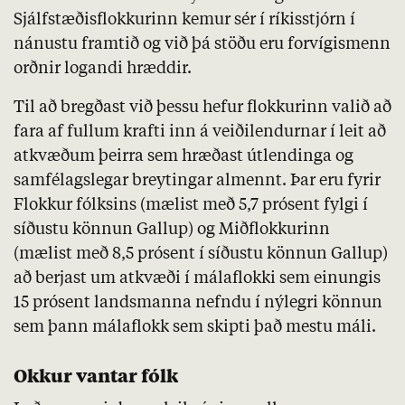
Sjálfstæðisflokkurinn kemur sér í ríkisstjórn í
nánustu
framtið
og við þá stöðu eru forvígismenn
orðnir logandi hræddir.
Til að bregðast við þessu hefur flokkurinn valið að
fara af fullum krafti inn á veiðilendurnar í leit að
atkvæðum þeirra sem hræðast útlendinga og
samfélagslegar breytingar almennt. Þar eru fyrir
Flokkur fólksins (mælist með 5,7 prósent fylgi í
síðustu könnun
Gallup
) og Miðflokkurinn
(mælist með 8,5 prósent í síðustu könnun
Gallup
)
að berjast um atkvæði í málaflokki sem einungis
15 prósent landsmanna nefndu í nýlegri könnun
sem þann málaflokk sem skipti það mestu máli.
Okkur vantar fólk