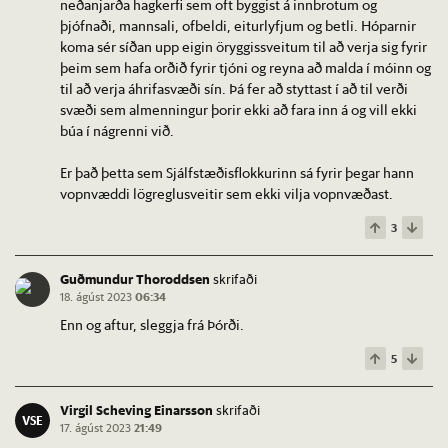
neðanjarða hagkerfi sem oft byggist á innbrotum og
þjófnaði, mannsali, ofbeldi, eiturlyfjum og betli. Hóparnir
koma sér síðan upp eigin öryggissveitum til að verja sig fyrir
þeim sem hafa orðið fyrir tjóni og reyna að malda í móinn og
til að verja áhrifasvæði sín. Þá fer að styttast í að til verði
svæði sem almenningur þorir ekki að fara inn á og vill ekki
búa í nágrenni við.
Er það þetta sem Sjálfstæðisflokkurinn sá fyrir þegar hann
vopnvæddi lögreglusveitir sem ekki vilja vopnvæðast.
3
Guðmundur Thoroddsen
skrifaði
18. ágúst 2023
06:34
Enn og aftur, sleggja frá Þórði.
5
Virgil Scheving Einarsson
skrifaði
VSE
17. ágúst 2023
21:49