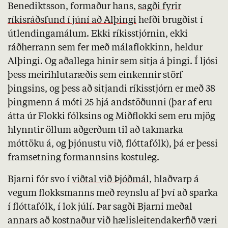
Benediktsson, formaður hans,
sagði fyrir
ríkisráðsfund í júní að Alþingi
hefði brugðist í
útlendingamálum. Ekki ríkisstjórnin, ekki
ráðherrann sem fer með málaflokkinn, heldur
Alþingi. Og aðallega hinir sem sitja á þingi. Í ljósi
þess meirihlutaræðis sem einkennir störf
þingsins, og þess að sitjandi ríkisstjórn er með 38
þingmenn á móti 25 hjá andstöðunni (þar af eru
átta úr Flokki fólksins og Miðflokki sem eru mjög
hlynntir öllum aðgerðum til að takmarka
móttöku á, og þjónustu við, flóttafólk), þá er þessi
framsetning formannsins kostuleg.
Bjarni fór svo í
viðtal við Þjóðmál
,
hlaðvarp
á
vegum flokksmanns með reynslu af því að sparka
í flóttafólk, í lok júlí. Þar sagði Bjarni meðal
annars að kostnaður við
hælisleitendakerfið
væri