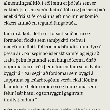
almenningsálitið. Í eðli sínu er þó hús sem er
vaktað, þar sem verðir leita á fólki og þar sem það
er ekki frjálst ferða sinna eftir að inn er komið,
ekkert annað en tegund fangabúða.
Katrín Jakobsdóttir er forsætisráðherra og
formaður flokks sem samþykkti
stefnu í
málefnum flóttafólks á landsfundi
sínum fyrr á
þessu ári. Þar segir að íslenskt samfélag eigi að
„taka þeim fagnandi sem hingað koma, óháð
uppruna þeirra eða þeim forsendum sem dvölin
byggir á.“ Þar segir að fordómar sem byggi á
„uppruna og trúarbrögðum verða ekki liðnir á
Íslandi, né heldur orðræða og framkoma sem
felur í sér hatur og tortryggni gagnvart
innflytjendum.“