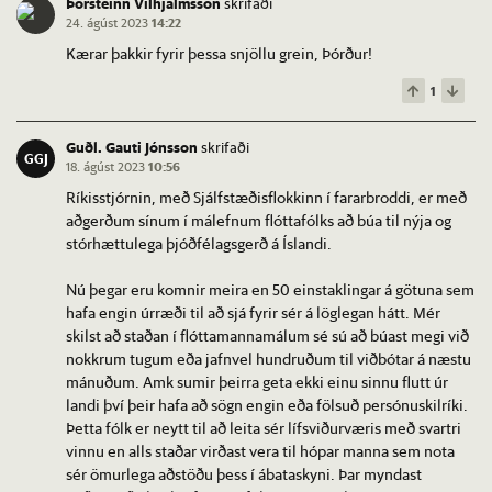
Þorsteinn Vilhjálmsson
skrifaði
24. ágúst 2023
14:22
Kærar þakkir fyrir þessa snjöllu grein, Þórður!
1
Guðl. Gauti Jónsson
skrifaði
GGJ
18. ágúst 2023
10:56
Ríkisstjórnin, með Sjálfstæðisflokkinn í fararbroddi, er með
aðgerðum sínum í málefnum flóttafólks að búa til nýja og
stórhættulega þjóðfélagsgerð á Íslandi.
Nú þegar eru komnir meira en 50 einstaklingar á götuna sem
hafa engin úrræði til að sjá fyrir sér á löglegan hátt. Mér
skilst að staðan í flóttamannamálum sé sú að búast megi við
nokkrum tugum eða jafnvel hundruðum til viðbótar á næstu
mánuðum. Amk sumir þeirra geta ekki einu sinnu flutt úr
landi því þeir hafa að sögn engin eða fölsuð persónuskilríki.
Þetta fólk er neytt til að leita sér lífsviðurværis með svartri
vinnu en alls staðar virðast vera til hópar manna sem nota
sér ömurlega aðstöðu þess í ábataskyni. Þar myndast