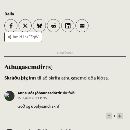
Deila
hmld.in/FEqW
Athugasemdir
(15)
Skráðu þig inn
til að skrifa athugasemd eða kjósa.
Anna Rós Jóhannesdóttir
skrifaði
25. ágúst 2023
11:15
Góð og upplýsandi skrif
1