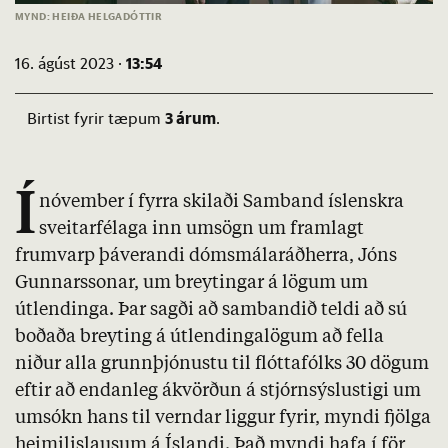
MYND: HEIÐA HELGADÓTTIR
13:54
16. ágúst 2023 ·
3 árum
Birtist fyrir tæpum
.
Í
nóvember í fyrra skilaði Samband íslenskra
sveitarfélaga inn umsögn um framlagt
frumvarp þáverandi dómsmálaráðherra, Jóns
Gunnarssonar, um breytingar á lögum um
útlendinga. Þar sagði að sambandið teldi að sú
boðaða breyting á útlend­inga­lögum að fella
niður alla grunn­þjón­ustu til flóttafólks 30 dögum
eftir að end­an­leg ákvörðun á stjórn­sýslu­stigi um
umsókn hans til verndar liggur fyr­ir, myndi fjölga
heim­il­is­lausum á Íslandi. Það myndi hafa í för