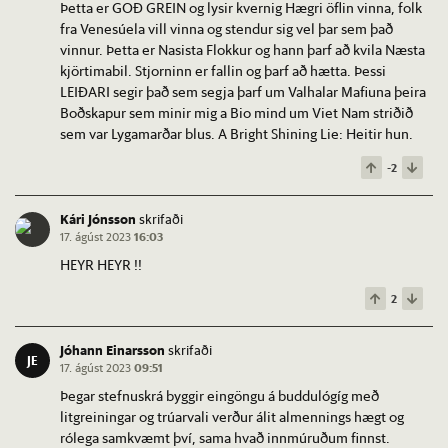
Þetta er GOÐ GREIN og lysir kvernig Hægri öflin vinna, folk
fra Venesúela vill vinna og stendur sig vel þar sem það
vinnur. Þetta er Nasista Flokkur og hann þarf að kvila Næsta
kjörtimabil. Stjorninn er fallin og þarf að hætta. Þessi
LEIÐARI segir það sem segja þarf um Valhalar Mafiuna þeira
Boðskapur sem minir mig a Bio mind um Viet Nam striðið
sem var Lygamarðar blus. A Bright Shining Lie: Heitir hun.
-2
Kári Jónsson
skrifaði
17. ágúst 2023
16:03
HEYR HEYR !!
2
Jóhann Einarsson
skrifaði
JE
17. ágúst 2023
09:51
Þegar stefnuskrá byggir eingöngu á buddulógíg með
litgreiningar og trúarvali verður álit almennings hægt og
rólega samkvæmt því, sama hvað innmúruðum finnst.