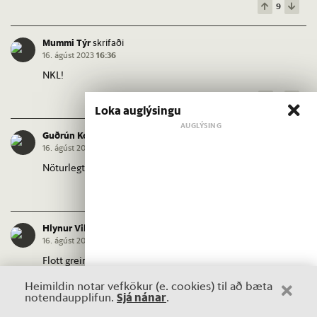
9
Mummi Týr
skrifaði
16. ágúst 2023
16:36
NKL!
5
Loka auglýsingu
Guðrún Konný Pálmadóttir
skrifaði
16. ágúst 2023
16:26
Nöturlegt en svo satt og rétt. Takk
7
Hlynur Vilhjálmsson
skrifaði
16. ágúst 2023
15:47
Flott grein. Það er ekkert hægt að gera fyrir fátækt fólk,
hvorki Íslendinga né útlendinga, ef við veljum
Heimildin notar vefkökur (e. cookies) til að bæta
öfgahægrimenn eins og Sjálfstæðisflokk eða Miðflokk til að
Sjá nánar
notendaupplifun.
.
stýra landinu okkar. Slíkir menn hata fátækt fólk og hafa