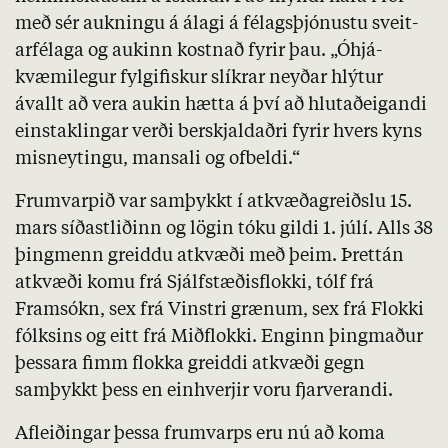
með sér aukn­ingu á álagi á félags­þjón­ustu sveit­
ar­fé­laga og auk­inn kostnað fyrir þau. „Óhjá­
kvæmi­legur fylgi­fiskur slíkrar neyðar hlýtur
ávallt að vera aukin hætta á því að hlut­að­eig­andi
ein­stak­lingar verði ber­skjald­aðri fyrir hvers kyns
mis­neyt­ingu, man­sali og ofbeld­i.“
Frumvarpið var samþykkt í atkvæðagreiðslu 15.
mars síðastliðinn og lögin tóku gildi 1. júlí. Alls 38
þingmenn greiddu atkvæði með þeim. Þrettán
atkvæði komu frá Sjálfstæðisflokki, tólf frá
Framsókn, sex frá Vinstri grænum, sex frá Flokki
fólksins og eitt frá Miðflokki. Enginn þingmaður
þessara fimm flokka greiddi atkvæði gegn
samþykkt þess en einhverjir voru fjarverandi.
Afleiðingar þessa frumvarps eru nú að koma