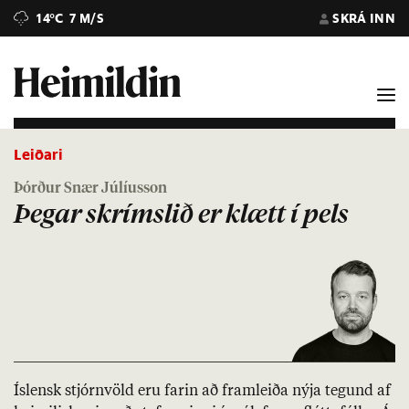
14°C
7 M/S
SKRÁ INN
Leiðari
Þórður Snær Júlíusson
Þegar skrímslið er klætt í pels
Ís­lensk stjórn­völd eru far­in að fram­leiða nýja teg­und af