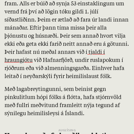
fram. Alls er búið að synja 53 einstaklingum um
vernd frá því að lögin tóku gildi 1. júlí
síðastliðinn. Þeim er ætlað að fara úr landi innan
mánaðar. Eftir þann tíma missa þeir alla
þjónustu og húsnæði. Þeir sem annað hvort vilja
ekki eða geta ekki farið neitt annað eru á götunni.
Þeir hafast nú meðal annars við í
tjaldi í
hraungjótu
við Hafnarfjörð, undir ruslapokum í
rjóðrum eða við almenningsgarða. Einhver hafa
leitað í neyðarskýli fyrir heimilislaust fólk.
Með lagabreytingunni, sem beinist gegn
pinkulitlum hópi fólks á flótta, hafa stjórnvöld
með fullri meðvitund framleitt nýja tegund af
sýnilegu heimilisleysi á Íslandi.