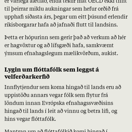
er varlega áætlað, enda tekur mat
OECD
ekki tillit
til þeirrar miklu aukningar sem hefur orðið frá
upphafi síðasta árs, þegar um eitt þúsund erlendir
ríkisborgarar hafa að jafnaði flutt til landsins.
Þetta er hópurinn sem gerir það að verkum að hér
er hagvöxtur og að lífsgæði hafa, samkvæmt
ýmsum efnahagslegum mælikvörðum, aukist.
Lygin um flóttafólk sem leggst á
velferðarkerfið
Innflytjendur sem koma hingað til lands eru að
uppistöðu annars vegar fólk sem flytur frá
löndum innan Evrópska efnahagssvæðisins
hingað til lands í leit að vinnu og betra lífi, og
hins vegar flóttafólk.