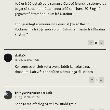
Það er fróðlegt að bera saman viðbrögð íslenskra stjórnvalda
þegar sá straumur flóttamanna stóð sem hæst 2015 og nú
gagnvart flóttamönnunum frá Úkraínu.
Er hugsanlegt að munurinn skýrist af því að flestir
flóttamanna frá Sýrlandi voru múslimir en flestir frá Úkraínu
kristnir ?
15
skrifaði
16. ágúst 2023
17:13
Konsentrasjonslejr voru svona búðir kallaðar á nazi
tímanum. Það yrði topphúfan á ömurlega ríkisstjórn.
8
Erlingur Hansson
skrifaði
16. ágúst 2023
16:58
Sérlega málefnaleg og vel rökstudd grein