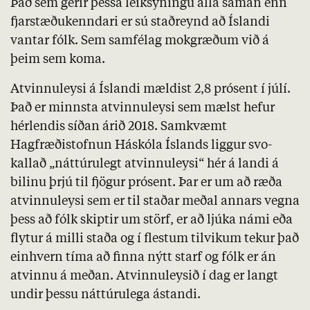
Það sem gerir þessa leiksýningu alla saman enn
fjarstæðukenndari er sú staðreynd að Íslandi
vantar fólk. Sem samfélag mokgræðum við á
þeim sem koma.
Atvinnuleysi á Íslandi mældist 2,8 prósent í júlí.
Það er minnsta atvinnuleysi sem mælst hefur
hérlendis síðan árið 2018. Sam­kvæmt
Hagfræðistofnun
Háskóla Íslands liggur svo­
kallað „nátt­úru­legt atvinnu­leysi“ hér á landi á
bil­inu þrjú til fjögur pró­sent. Þar er um að ræða
atvinnuleysi sem er til staðar meðal annars vegna
þess að fólk skiptir um störf, er að ljúka námi eða
flytur á milli staða og í flestum tilvikum tekur það
einhvern tíma að finna nýtt starf og fólk er án
atvinnu á meðan. Atvinnuleysið í dag er langt
undir þessu náttúrulega ástandi.