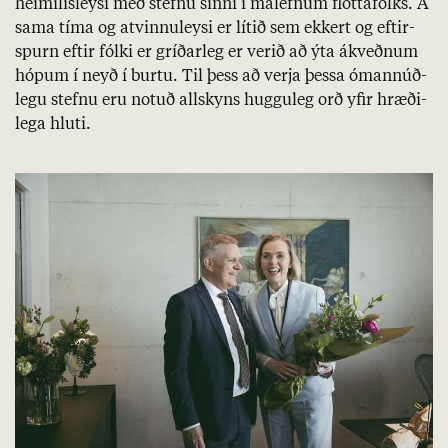
heim­il­is­leysi með stefnu sinni í mál­efn­um flótta­fólks. Á
sama tíma og at­vinnu­leysi er lít­ið sem ekk­ert og eft­ir­
spurn eft­ir fólki er gríð­ar­leg er ver­ið að ýta ákveðn­um
hóp­um í neyð í burtu. Til þess að verja þessa ómann­úð­
legu stefnu eru not­uð allskyns huggu­leg orð yf­ir hræði­
lega hluti.