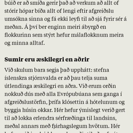
búið er að smíða gerir það að verkum að allt of
stórir hópar bíða allt of lengi eftir afgreiðslu
umsókna sinna og fá ekki leyfi til að sjá fyrir sér á
meðan. Á því ber enginn meiri ábyrgð en
flokkurinn sem stýrt hefur málaflokknum meira
og minna alltaf.
Sumir eru æskilegri en aðrir
Við skulum bara segja það upphátt: stefna
íslenskra stjórnvalda er að þau telja suma
útlendinga æskilegri en aðra. Við erum orðin
nokkuð dús með alla Evrópubúana sem ganga í
afgreiðslustörfin, þrífa klósettin á hótelunum og
byggja húsin okkar. Hér hefur ýmislegt verið gert
til að lokka erlendra sérfræðinga til landsins,
meðal annars með fjárhagslegum hvötum. Hér