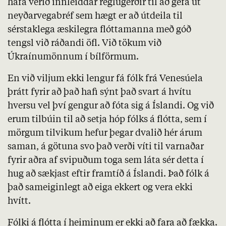
hafa verið innleiddar reglugerðir til að gefa út
neyðarvegabréf sem hægt er að útdeila til
sérstaklega æskilegra flóttamanna með góð
tengsl við ráðandi öfl. Við tökum við
Úkraínumönnum í bílförmum.
En við viljum ekki lengur fá fólk frá Venesúela
þrátt fyrir að það hafi sýnt það svart á hvítu
hversu vel því gengur að fóta sig á Íslandi. Og við
erum tilbúin til að setja hóp fólks á flótta, sem í
mörgum tilvikum hefur þegar dvalið hér árum
saman, á götuna svo það verði víti til varnaðar
fyrir aðra af svipuðum toga sem láta sér detta í
hug að sækjast eftir framtíð á Íslandi. Það fólk á
það sameiginlegt að eiga ekkert og vera ekki
hvítt.
Fólki á flótta í heiminum er ekki að fara að fækka.