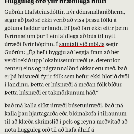
Hugguleg orð yfir hræðilega hluti
Guðrún Hafsteinsdóttir, nýr dómsmálaráðherra,
segir að það sé ekki verið að vísa þessu fólki á
götuna heldur úr landi. Ef það fari ekki eftir þeim
fyrirmælum þurfi einfaldlega að búa til nýtt
úrræði fyrir hópinn. Í
samtali við
mbl.is
segir
Guðrún: „Ég hef í hyggju að leggja fram að hér
verði tekið upp loka­bú­setu­úr­ræði (e.
detention
center
) eins og ná­granna­lönd okk­ar eru með. Það
er þá hús­næði fyr­ir fólk sem hef­ur ekki hlotið dvöl
í land­inu. Þetta er hús­næði á meðan fólk bíður.
Þetta hús­næði er tak­mörk­un­um háð.“
Það má kalla slíkt úrræði búsetuúrræði. Það má
kalla þau hjartagarða eða blómakofa í tilraunum
til að klæða skrímslið í pels og reyna meðvitað að
nota hugguleg orð til að hafa áhrif á