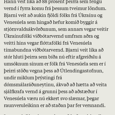
Hann veit líka að 88 prósent þeirra sem fengu
vernd í fyrra komu frá þessum tveimur löndum.
Bjarni veit að aukin fjöldi fólks frá Úkraínu og
Venesúela sem hingað hefur komið byggir á
stjórnvaldsákvörðunum, sem annars vegar veitir
Úkraínufólki viðbótarvernd umfram aðra og
veitti hins vegar flóttafólki frá Venesúela
tímabundna viðbótarvernd. Bjarni veit líka að
stór hluti þeirra sem bíða nú eftir afgreiðslu á
umsóknum sínum er fólk frá Venesúela sem er í
þeirri stöðu vegna þess að Útlendingastofnun,
undir miklum þrýstingi frá
dómsmálaráðuneytinu, ákvað að hætta að veita
sjálfkrafa vernd á grunni þess að aðstæður í
Venesúela væru nú ekkert svo slæmar, þegar
raunveruleikinn er að staðan þar fer versnandi.