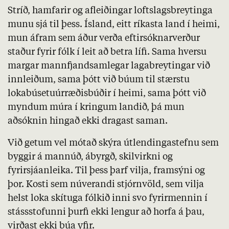
Stríð, hamfarir og afleiðingar loftslagsbreytinga
munu sjá til þess. Ísland, eitt ríkasta land í heimi,
mun áfram sem áður verða eftirsóknarverður
staður fyrir fólk í leit að betra lífi. Sama hversu
margar mannfjandsamlegar lagabreytingar við
innleiðum, sama þótt við búum til stærstu
lokabúsetuúrræðisbúðir í heimi, sama þótt við
myndum múra í kringum landið, þá mun
aðsóknin hingað ekki dragast saman.
Við getum vel mótað skýra útlendingastefnu sem
byggir á mannúð, ábyrgð, skilvirkni og
fyrirsjáanleika. Til þess þarf vilja, framsýni og
þor. Kosti sem núverandi stjórnvöld, sem vilja
helst loka skítuga fólkið inni svo fyrirmennin í
stássstofunni þurfi ekki lengur að horfa á þau,
virðast ekki búa yfir.