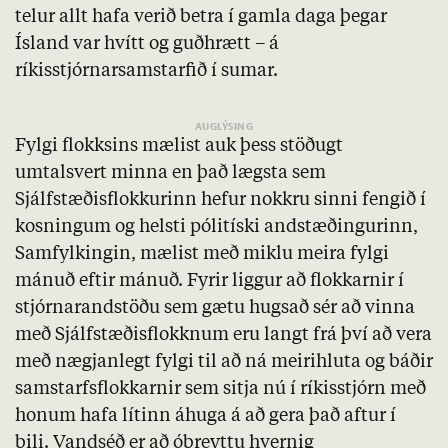
telur allt hafa verið betra í gamla daga þegar
Ísland var hvítt og guðhrætt – á
ríkisstjórnarsamstarfið í sumar.
Fylgi flokksins mælist auk þess stöðugt
umtalsvert minna en það lægsta sem
Sjálfstæðisflokkurinn hefur nokkru sinni fengið í
kosningum og helsti pólitíski andstæðingurinn,
Samfylkingin, mælist með miklu meira fylgi
mánuð eftir mánuð. Fyrir liggur að flokkarnir í
stjórnarandstöðu sem gætu hugsað sér að vinna
með Sjálfstæðisflokknum eru langt frá því að vera
með nægjanlegt fylgi til að ná meirihluta og báðir
samstarfsflokkarnir sem sitja nú í ríkisstjórn með
honum hafa lítinn áhuga á að gera það aftur í
bili. Vandséð er að óbreyttu hvernig