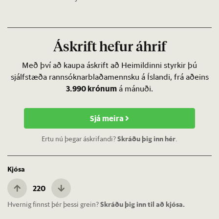
Áskrift hefur áhrif
Með því að kaupa áskrift að Heimildinni styrkir þú
sjálfstæða rannsóknarblaðamennsku á Íslandi, frá aðeins
3.990 krónum
á mánuði.
Sjá meira
Ertu nú þegar áskrifandi?
Skráðu þig inn hér
.
Kjósa
220
Hvernig finnst þér þessi grein?
Skráðu þig inn til að kjósa.