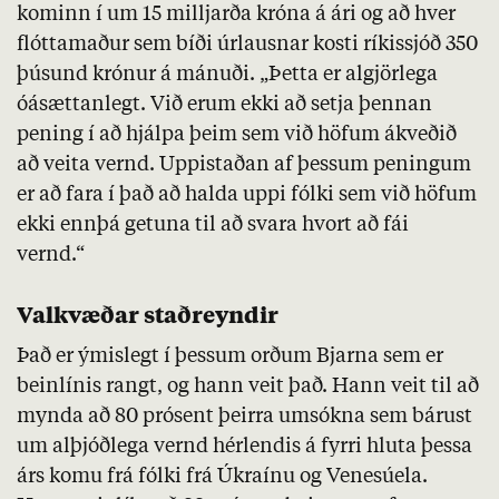
kominn í um 15 milljarða króna á ári og að hver
flóttamaður sem bíði úrlausnar kosti ríkissjóð 350
þúsund krónur á mánuði. „Þetta er algjörlega
óásættanlegt. Við erum ekki að setja þennan
pening í að hjálpa þeim sem við höfum ákveðið
að veita vernd. Uppistaðan af þessum peningum
er að fara í það að halda uppi fólki sem við höfum
ekki
ennþá
getuna til að svara hvort að fái
vernd.“
Valkvæðar staðreyndir
Það er ýmislegt í þessum orðum Bjarna sem er
beinlínis rangt, og hann veit það. Hann veit til að
mynda að 80 prósent þeirra umsókna sem bárust
um alþjóðlega vernd hérlendis á fyrri hluta þessa
árs komu frá fólki frá Úkraínu og Venesúela.