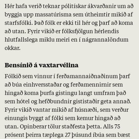
Hér hafa verið teknar pólitískar ákvarðanir um að
byggja upp
massatúrisma
sem útheimtir mikið af
starfsfólki. Það fólk er ekki til hér og þarf að koma
að utan. Fyrir vikið er fólksfjölgun hérlendis
hlutfallslega miklu meiri en í nágrannalöndum
okkar.
Bensínið á vaxtarvélina
Fólkið sem vinnur í ferðamannaiðnaðinum þarf
að búa
einhversstaðar
og ferðamennirnir sem
hingað koma þurfa gistingu langt umfram það
sem hótel og hefðbundnir gististaðir geta annað.
Fyrir vikið vantar mikið af húsnæði, sem verður
einungis byggt af fólki sem kemur hingað að
utan. Opinberar tölur staðfesta þetta. Alls 75
prósent þeirra tæplega 27 þúsund íbúa sem bæst