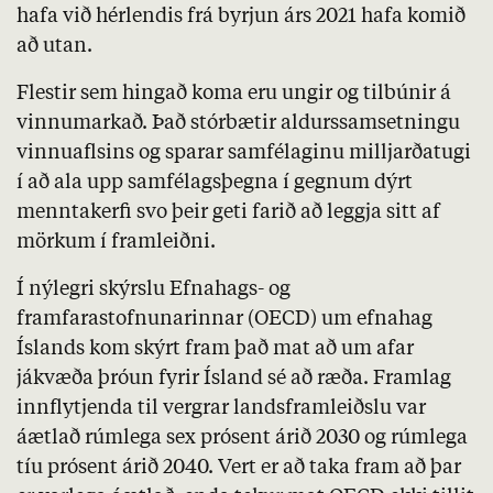
hafa við hérlendis frá byrjun árs 2021 hafa komið
að utan.
Flestir sem hingað koma eru ungir og tilbúnir á
vinnumarkað. Það
stórbætir
aldurssamsetningu
vinnuaflsins og sparar samfélaginu milljarðatugi
í að ala upp samfélagsþegna í gegnum dýrt
menntakerfi svo þeir geti farið að leggja sitt af
mörkum í framleiðni.
Í nýlegri skýrslu Efnahags- og
framfarastofnunarinnar (
OECD
) um efnahag
Íslands kom skýrt fram það mat að um afar
jákvæða þróun fyrir Ísland sé að ræða. Framlag
innflytjenda til vergrar landsframleiðslu var
áætlað rúmlega sex prósent árið 2030 og rúmlega
tíu prósent árið 2040. Vert er að taka fram að þar