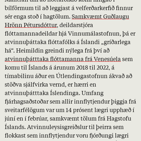
Mantran
um að flóttafólkið komi hingað í
bílförmum til að leggjast á velferðarkerfið finnur
sér enga stoð í hagtölum.
Samkvæmt Guðlaugu
Hrönn Pétursdóttur
, deildarstjóra
flóttamannadeildar hjá Vinnumálastofnun, þá er
atvinnuþáttaka
flóttafólks á Íslandi „gríðarlega
há“. Heimildin greindi nýlega frá því að
atvinnuþátttaka flóttamanna frá Venesúela
sem
komu til Íslands á árunum 2018 til 2022, á
tímabilinu áður en Útlendingastofnun ákvað að
stöðva sjálfvirka vernd, er hærri en
atvinnuþátttaka Íslendinga. Umfang
fjárhagsaðstoðar sem allir innflytjendur þiggja frá
sveitarfélögum var um 14 prósent lægri upphæð í
júní en í febrúar, samkvæmt tölum frá Hagstofu
Íslands. Atvinnuleysisgreiðslur til þeirra sem
flokkast sem innflytjendur voru fjórðungi lægri