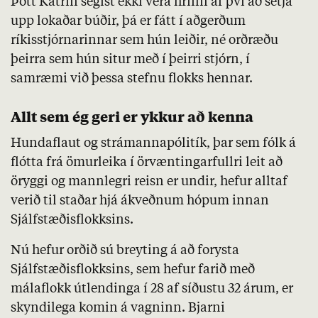
Þótt Katrín segist ekki vera hrifin af því að setja
upp lokaðar búðir, þá er fátt í aðgerðum
ríkisstjórnarinnar sem hún leiðir, né orðræðu
þeirra sem hún situr með í þeirri stjórn, í
samræmi við þessa stefnu flokks hennar.
Allt sem ég geri er ykkur að kenna
Hundaflaut og strámannapólitík, þar sem fólk á
flótta frá ömurleika í örvæntingarfullri leit að
öryggi og mannlegri reisn er undir, hefur alltaf
verið til staðar hjá ákveðnum hópum innan
Sjálfstæðisflokksins.
Nú hefur orðið sú breyting á að forysta
Sjálfstæðisflokksins, sem hefur farið með
málaflokk útlendinga í 28 af síðustu 32 árum, er
skyndilega komin á vagninn. Bjarni