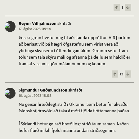
1
Reynir Vilhjálmsson
skrifaði
17. ágúst 2023
09:14
Þesssi grein hvetur mig til að standa uppréttur. Við þurfum
að berjast við þá hægri öfgastefnu sem virist vera að
yfirbuga skynsemi í útlendingamálum. Greinin setur fram
tölur sem tala skýru máli og afsanna þá dellu sem haldið er
fram af vissum stjórnmálamönnum og konum.
13
Sigmundur Guðmundsson
skrifaði
16. ágúst 2023
18:08
Nú geisar hræðilegt stríð í Úkraínu. Sem betur fer ákváðu
íslensk stjórnvöld að taka á móti fjölda flóttamanna þaðan.
Í Sýrlandi hefur geisað hræðilegt stríð árum saman. Þaðan
hefur flúið mikill fjöldi manna undan stríðsógninni.