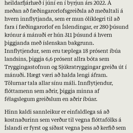
heildarfjárhæð í júní en í byrjun árs 2022. Á
meðan að fæðingarorlofsgreiðsla að meðaltali á
hvern innflytjanda, sem er mun ólíklegri til að
fara í fæðingarorlof en Íslendingar, er 280 þúsund
krónur á mánuði er hún 311 þúsund á hvern
þiggjanda með íslenskan bakgrunn.
Innflytjendur, sem eru tæplega 18 prósent íbúa
landsins, þiggja 6,6 prósent allra bóta sem
Tryggingastofnun og Sjúkratryggingar greiða út í
mánuði. Hægt væri að halda lengi áfram.
Tölurnar tala allar sínu máli. Innflytjendur,
flóttamenn sem aðrir, þiggja minna af
félagslegum greiðslum en aðrir íbúar.
Hinn kaldi sannleikur er einfaldlega sá að
kostnaðurinn sem verður til vegna flóttafólks á
Íslandi er fyrst og síðast vegna þess að kerfið sem