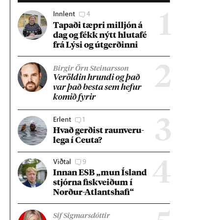
Innlent
4
1
Tap­aði tæpri millj­ón á
dag og fékk nýtt hluta­fé
frá Lýsi og út­gerð­inni
2
Birgir Örn Steinarsson
Ver­öld­in hrundi og það
var það besta sem hef­ur
kom­ið fyr­ir
Erlent
1
3
Hvað gerð­ist raun­veru­
lega í Ceuta?
Viðtal
9
4
Inn­an ESB „mun Ís­land
stjórna fisk­veið­um í
Norð­ur-Atlants­hafi“
Sif Sigmarsdóttir