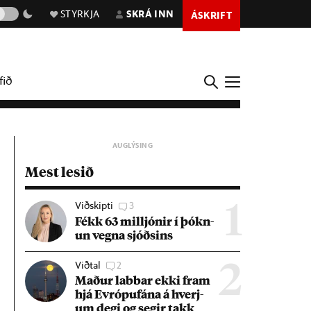
STYRKJA
SKRÁ INN
ÁSKRIFT
fið
Mest lesið
Viðskipti
3
1
Fékk 63 millj­ón­ir í þókn­
un vegna sjóðs­ins
Viðtal
2
2
Mað­ur labb­ar ekki fram
hjá Evr­ópuf­ána á hverj­
um degi og seg­ir takk