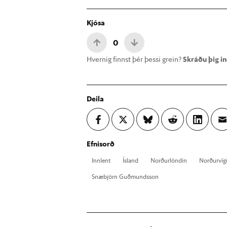
Kjósa
0
Hvernig finnst þér þessi grein?
Skráðu þig inn
Deila
Efnisorð
Inn­lent
Ís­land
Norð­ur­lönd­in
Norð­ur­víg
Snæ­björn Guð­munds­son