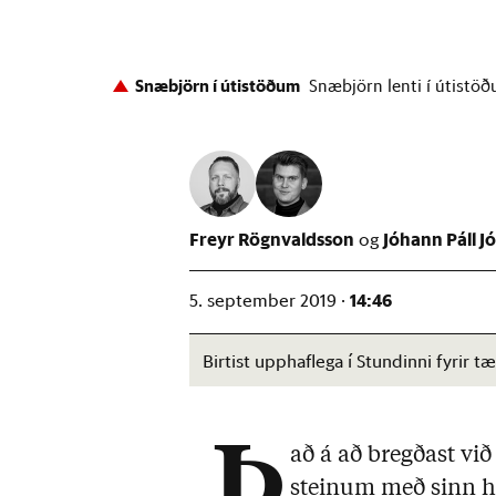
Snæbjörn í útistöðum
Snæbjörn lenti í útistö
Freyr Rögnvaldsson
Jóhann Páll 
14:46
5. september 2019 ·
Birtist upphaflega í Stundinni fyrir
„Þ
að á að bregðast við
steinum með sinn hat