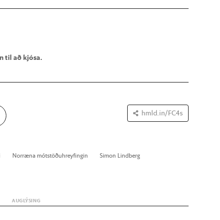
 til að kjósa.
hmld.in/FC4s
i
Nor­ræna mót­stöðu­hreyf­ing­in
Simon Lind­berg