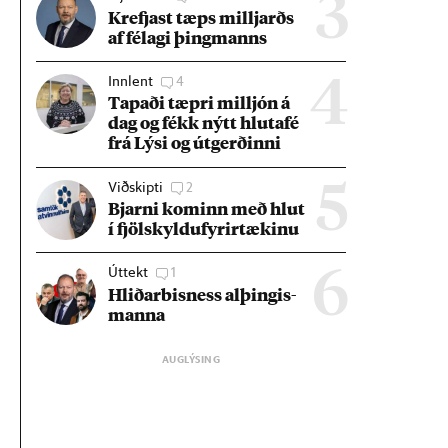
3
Krefjast tæps millj­arðs
af fé­lagi þing­manns
Innlent
4
4
Tap­aði tæpri millj­ón á
dag og fékk nýtt hluta­fé
frá Lýsi og út­gerð­inni
Viðskipti
2
5
Bjarni kom­inn með hlut
í fjöl­skyldu­fyr­ir­tæk­inu
Úttekt
1
6
Hlið­ar­bis­ness al­þing­is­
manna