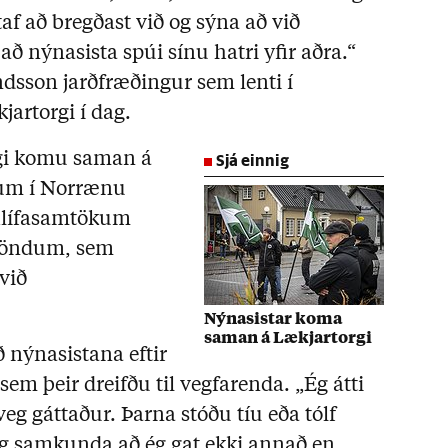
taf að bregðast við og sýna að við
að nýnasista spúi sínu hatri yfir aðra.“
sson jarðfræðingur sem lenti í
jartorgi í dag.
Sjá einnig
gi komu saman á
gum í Norrænu
hlífasamtökum
rlöndum, sem
 við
Nýnasistar koma
saman á Lækjartorgi
ð nýnasistana eftir
 sem þeir dreifðu til vegfarenda. „Ég átti
eg gáttaður. Þarna stóðu tíu eða tólf
eg samkunda að ég gat ekki annað en