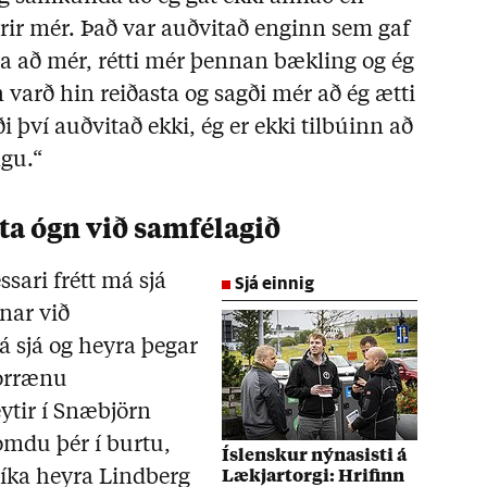
yrir mér. Það var auðvitað enginn sem gaf
 að mér, rétti mér þennan bækling og ég
 varð hin reiðasta og sagði mér að ég ætti
i því auðvitað ekki, ég er ekki tilbúinn að
gu.“
ta ógn við samfélagið
Sjá einnig
sari frétt má sjá
nar við
 sjá og heyra þegar
orrænu
ytir í Snæbjörn
Komdu þér í burtu,
Íslenskur nýnasisti á
íka heyra Lindberg
Lækjartorgi: Hrifinn