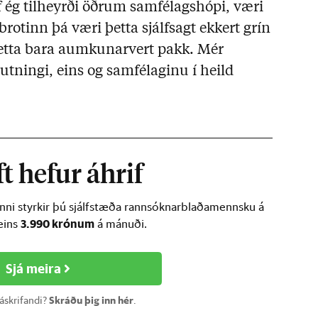
Ef ég tilheyrði öðrum samfélagshópi, væri
brotinn þá væri þetta sjálfsagt ekkert grín
etta bara aumkunarvert pakk. Mér
utningi, eins og samfélaginu í heild
t hefur áhrif
inni styrkir þú sjálfstæða rannsóknarblaðamennsku á
3.990 krónum
ðeins
á mánuði.
Sjá meira
 áskrifandi?
Skráðu þig inn hér
.