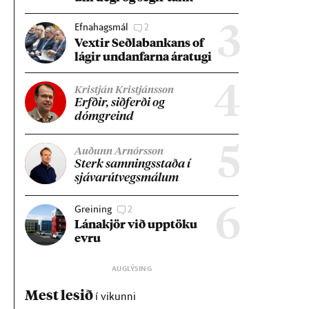
Efnahagsmál
2
3
Vext­ir Seðla­bank­ans of
lág­ir und­an­farna ára­tugi
4
Kristján Kristjánsson
Erfð­ir, sið­ferði og
dómgreind
5
Auðunn Arnórsson
Sterk samn­ings­staða í
sjáv­ar­út­vegs­mál­um
Greining
2
6
Lána­kjör við upp­töku
evru
Mest lesið
í vikunni