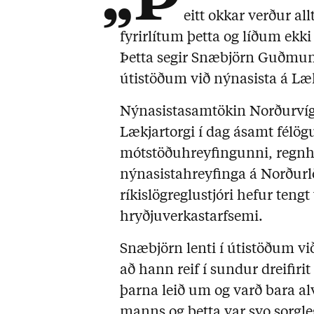
eitt okkar verður all
fyrirlítum þetta og líðum ekki 
Þetta segir Snæbjörn Guðmund
útistöðum við nýnasista á Læk
Nýnasistasamtökin Norðurví
Lækjartorgi í dag ásamt félö
mótstöðuhreyfingunni, regn
nýnasistahreyfinga á Norðu
ríkislögreglustjóri hefur tengt
hryðjuverkastarfsemi.
Snæbjörn lenti í útistöðum vi
að hann reif í sundur dreifirit
þarna leið um og varð bara alv
manns og þetta var svo sorgl