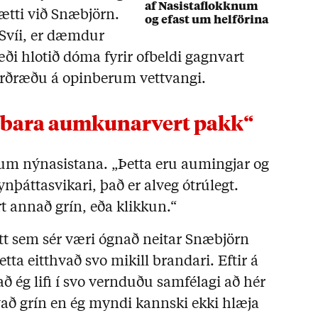
af Nasistaflokknum
ætti við Snæbjörn.
og efast um helförina
 Svíi, er dæmdur
ði hlotið dóma fyrir ofbeldi gagnvart
sorðræðu á opinberum vettvangi.
tta bara aumkunarvert pakk“
m nýnasistana. „Þetta eru aumingjar og
ynþáttasvikari, það er alveg ótrúlegt.
rt annað grín, eða klikkun.“
t sem sér væri ógnað neitar Snæbjörn
ta eitthvað svo mikill brandari. Eftir á
að ég lifi í svo vernduðu samfélagi að hér
vað grín en ég myndi kannski ekki hlæja