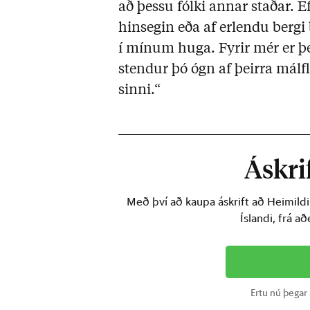
að þessu fólki annar staðar. 
hinsegin eða af erlendu bergi 
í mínum huga. Fyrir mér er þ
stendur þó ógn af þeirra málfl
sinni.“
Áskrif
Með því að kaupa áskrift að Heimild
Íslandi, frá a
Ertu nú þegar