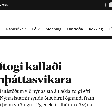
6 M/S
r
Rannsóknir
Fólk
Menning
Umræða
Þekking
Lí
togi kallaði
nþáttasvikara
í úti­stöð­um við nýnas­ista á Lækj­ar­torgi eft­ir
. Nýnas­ist­arn­ir sýndu Snæ­birni ógn­andi fram­
eim virð­ingu. „Ég er ekki til­bú­inn að sýna