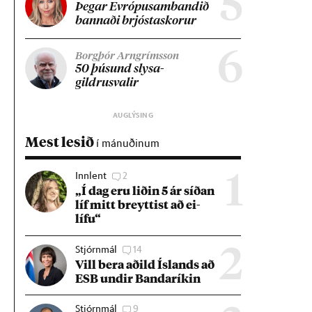
5
Þeg­ar Evr­ópu­sam­band­ið
bann­aði brjósta­skor­ur
6
Borgþór Arngrímsson
50 þús­und slysa­
gildrusval­ir
Mest lesið
í mánuðinum
Innlent
2
1
„Í dag eru lið­in 5 ár síð­an
líf mitt breytt­ist að ei­
lífu“
Stjórnmál
14
2
Vill bera að­ild Ís­lands að
ESB und­ir Banda­rík­in
Stjórnmál
9