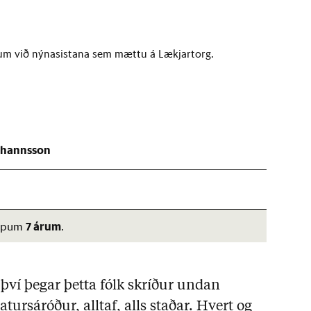
ðum við nýnasistana sem mættu á Lækjartorg.
Jóhannsson
7 árum
 tæpum
.
 því þegar þetta fólk skríður undan
ursáróður, alltaf, alls staðar. Hvert og