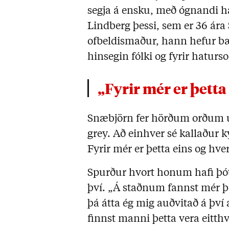
segja á ensku, með ógnandi h
Lindberg þessi, sem er 36 ára
ofbeldismaður, hann hefur bæ
hinsegin fólki og fyrir hatur
„Fyrir mér er þe
Snæbjörn fer hörðum orðum u
grey. Að einhver sé kallaður k
Fyrir mér er þetta eins og hve
Spurður hvort honum hafi þót
því. „Á staðnum fannst mér þet
þá átta ég mig auðvitað á því 
finnst manni þetta vera eitth