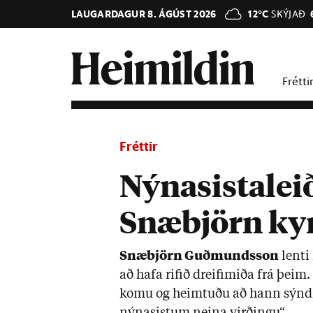
LAUGARDAGUR 8. ÁGÚST 2026
12°C
SKÝJAÐ
Frétti
Fréttir
Nýnasistaleið
Snæbjörn ky
Snæ­björn Guð­munds­son
lenti 
að hafa rif­ið dreifimiða frá þeim
komu og heimt­uðu að hann sýndi þ