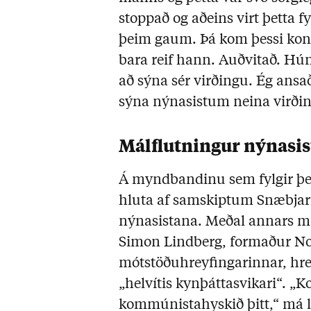
stoppað og aðeins virt þetta f
þeim gaum. Þá kom þessi kona
bara reif hann. Auðvitað. Hún
að sýna sér virðingu. Ég ansað
sýna nýnasistum neina virðin
Málflutningur nýnasis
Á myndbandinu sem fylgir þes
hluta af samskiptum Snæbjar
nýnasistana. Meðal annars má
Simon Lindberg, formaður N
mótstöðuhreyfingarinnar, hre
„helvítis kynþáttasvikari“. „
kommúnistahyskið þitt,“ má l