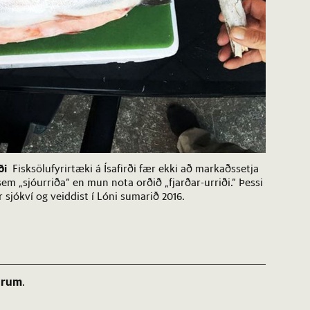
ði
Fisksölufyrirtæki á Ísafirði fær ekki að markaðssetja
em „sjóurriða“ en mun nota orðið „fjarðar-urriði.“ Þessi
r sjókví og veiddist í Lóni sumarið 2016.
árum
.