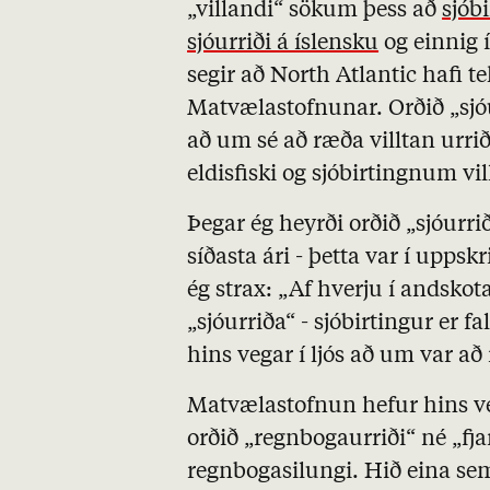
„villandi“ sökum þess að
sjób
sjóurriði á íslensku
og einnig
segir að North Atlantic hafi t
Matvælastofnunar. Orðið „sjóur
að um sé að ræða villtan urrið
eldisfiski og sjóbirtingnum vil
Þegar ég heyrði orðið „sjóurrið
síðasta ári - þetta var í uppsk
ég strax: „Af hverju í andskota
„sjóurriða“ - sjóbirtingur er f
hins vegar í ljós að um var að
Matvælastofnun hefur hins v
orðið „regnbogaurriði“ né „fja
regnbogasilungi. Hið eina sem