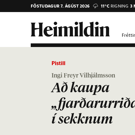
FÖSTUDAGUR 7. ÁGÚST 2026
11°C
RIGNING
3 
Frétti
Pistill
Ingi Freyr Vilhjálmsson
Að kaupa
„fjarðarurrið
í sekknum