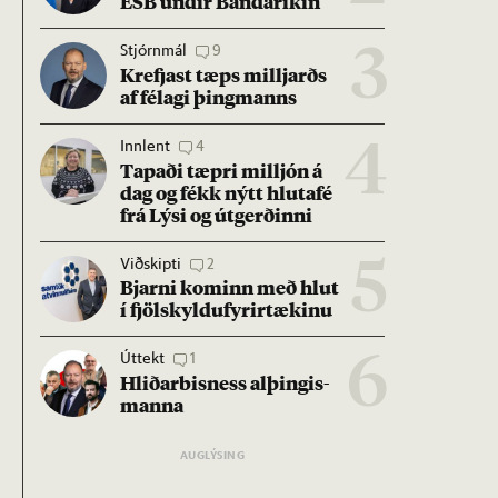
ESB und­ir Banda­rík­in
Stjórnmál
9
3
Krefjast tæps millj­arðs
af fé­lagi þing­manns
Innlent
4
4
Tap­aði tæpri millj­ón á
dag og fékk nýtt hluta­fé
frá Lýsi og út­gerð­inni
Viðskipti
2
5
Bjarni kom­inn með hlut
í fjöl­skyldu­fyr­ir­tæk­inu
Úttekt
1
6
Hlið­ar­bis­ness al­þing­is­
manna