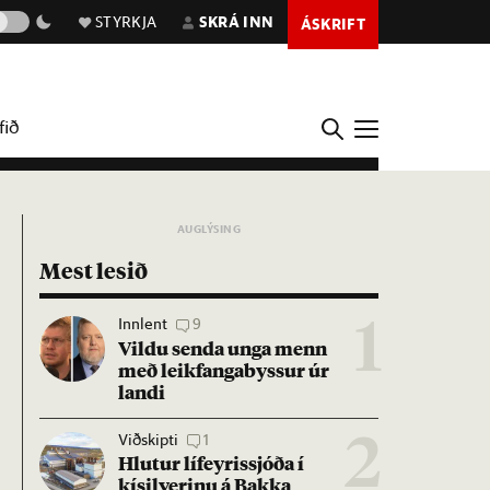
STYRKJA
SKRÁ INN
ÁSKRIFT
fið
Mest lesið
Innlent
9
1
Vildu senda unga menn
með leik­fanga­byss­ur úr
landi
Viðskipti
1
2
Hlut­ur líf­eyr­is­sjóða í
kís­il­ver­inu á Bakka