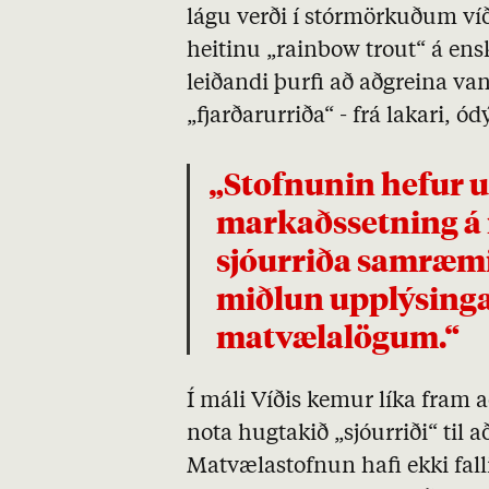
lágu verði í stórmörkuðum ví
heitinu „rainbow trout“ á ens
leiðandi þurfi að aðgreina va
„fjarðarurriða“ - frá lakari, ó
„Stofnunin hefur upplýst fyrirtækið að
markaðssetning á
sjóurriða samræmi
miðlun upplýsinga
matvælalögum.“
Í máli Víðis kemur líka fram a
nota hugtakið „sjóurriði“ til 
Matvælastofnun hafi ekki fall