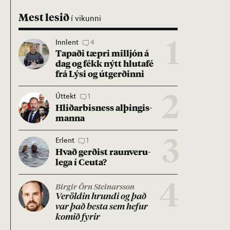
Mest lesið
í vikunni
Innlent
4
1
Tap­aði tæpri millj­ón á
dag og fékk nýtt hluta­fé
frá Lýsi og út­gerð­inni
Úttekt
1
2
Hlið­ar­bis­ness al­þing­is­
manna
Erlent
1
3
Hvað gerð­ist raun­veru­
lega í Ceuta?
4
Birgir Örn Steinarsson
Ver­öld­in hrundi og það
var það besta sem hef­ur
kom­ið fyr­ir