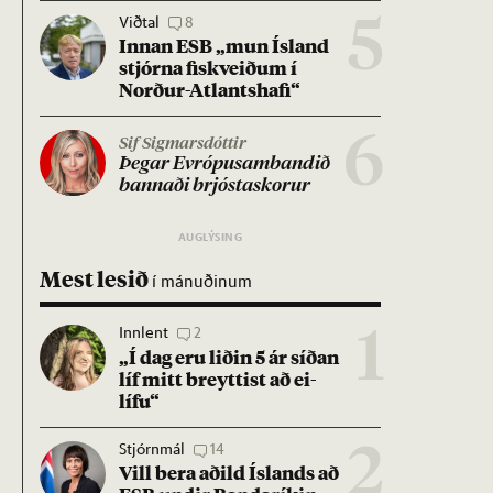
Viðtal
8
5
Inn­an ESB „mun Ís­land
stjórna fisk­veið­um í
Norð­ur-Atlants­hafi“
6
Sif Sigmarsdóttir
Þeg­ar Evr­ópu­sam­band­ið
bann­aði brjósta­skor­ur
Mest lesið
í mánuðinum
Innlent
2
1
„Í dag eru lið­in 5 ár síð­an
líf mitt breytt­ist að ei­
lífu“
Stjórnmál
14
2
Vill bera að­ild Ís­lands að