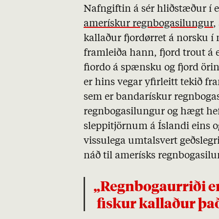
Nafngiftin á sér hliðstæður
amerískur regnbogasilungur
,
kallaður fjordørret á norsku 
framleiða hann, fjord trout á 
fiordo á spænsku og fjord öri
er hins vegar yfirleitt tekið
sem er bandarískur regnbogasi
regnbogasilungur og hægt hefu
sleppitjörnum á Íslandi eins
vissulega umtalsvert geðslegr
náð til amerísks regnbogasilun
„Regnbogaurriði er réttnefni og verður þessi
fiskur kallaður það