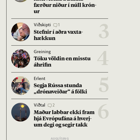
færð­ur nið­ur í núll krón­
ur
Viðskipti
1
3
Stefn­ir í aðra vaxta­
hækk­un
Greining
4
Tóku völd­in en misstu
áhrif­in
Erlent
5
Segja Rússa stunda
„dróna­veið­ar“ á fólki
Viðtal
2
6
Mað­ur labb­ar ekki fram
hjá Evr­ópuf­ána á hverj­
um degi og seg­ir takk