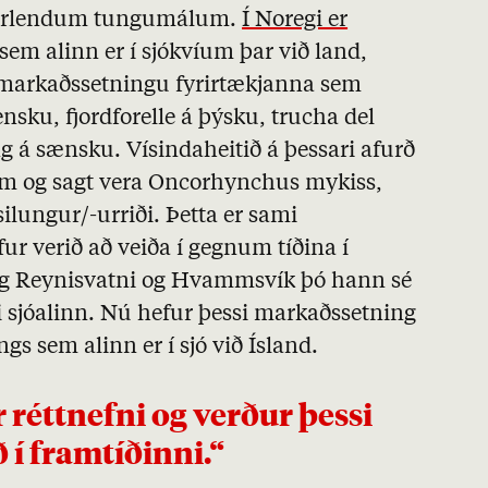
 í erlendum tungumálum.
Í Noregi er
 sem alinn er í sjókvíum þar við land,
í markaðssetningu fyrirtækjanna sem
ensku, fjordforelle á þýsku, trucha del
ng á sænsku. Vísindaheitið á þessari afurð
 fram og sagt vera Oncorhynchus mykiss,
lungur/-urriði. Þetta er sami
r verið að veiða í gegnum tíðina í
 og Reynisvatni og Hvammsvík þó hann sé
i sjóalinn. Nú hefur þessi markaðssetning
gs sem alinn er í sjó við Ísland.
 í framtíðinni.“