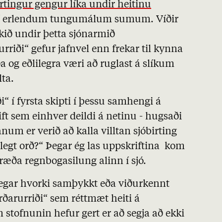
irtingur gengur líka undir heitinu
 í erlendum tungumálum sumum. Víðir
ekið undir þetta sjónarmið
riði“ gefur jafnvel enn frekar til kynna
a og eðlilegra væri að ruglast á slíkum
lta.
i“ í fyrsta skipti í þessu samhengi á
rift sem einhver deildi á netinu - hugsaði
num er verið að kalla villtan sjóbirting
allegt orð?“ Þegar ég las uppskriftina kom
 ræða regnbogasilung alinn í sjó.
egar hvorki samþykkt eða viðurkennt
rðarurriði“ sem réttmæt heiti á
 stofnunin hefur gert er að segja að ekki