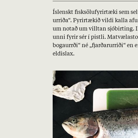
Ís­lenskt fisk­sölu­fyr­ir­tæki sem s
urriða“. Fyr­ir­tæk­ið vildi kalla a
um not­að um villt­an sjó­birt­ing. I
unni fyr­ir sér í pistli. Mat­væla­s
bogaurrði“ né „fjarð­ar­urriði“ en e
eld­islax.