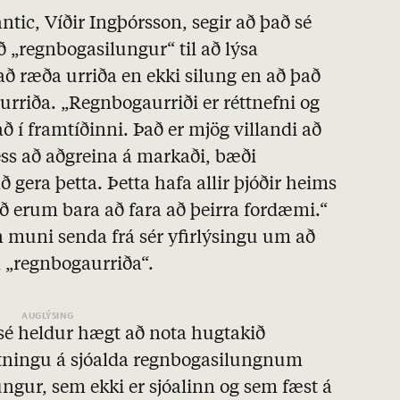
ic, Víðir Ingþórsson, segir að það sé
ð „regnbogasilungur“ til að lýsa
ð ræða urriða en ekki silung en að það
g urriða. „Regnbogaurriði er réttnefni og
að í framtíðinni. Það er mjög villandi að
þess að aðgreina á markaði, bæði
ð gera þetta. Þetta hafa allir þjóðir heims
ið erum bara að fara að þeirra fordæmi.“
 muni senda frá sér yfirlýsingu um að
 „regnbogaurriða“.
 sé heldur hægt að nota hugtakið
etningu á sjóalda regnbogasilungnum
ngur, sem ekki er sjóalinn og sem fæst á