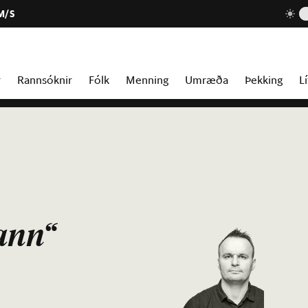
M/S
r
Rannsóknir
Fólk
Menning
Umræða
Þekking
Lí
ann“