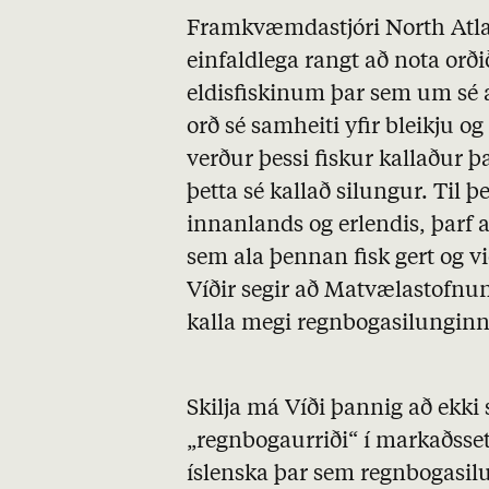
Framkvæmdastjóri North Atlant
einfaldlega rangt að nota orði
eldisfiskinum þar sem um sé a
orð sé samheiti yfir bleikju o
verður þessi fiskur kallaður þ
þetta sé kallað silungur. Til 
innanlands og erlendis, þarf a
sem ala þennan fisk gert og v
Víðir segir að Matvælastofnun
kalla megi regnbogasilunginn
Skilja má Víði þannig að ekki
„regnbogaurriði“ í markaðss
íslenska þar sem regnbogasilu