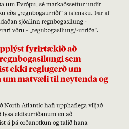
ða um Evrópu, sé markaðssettur undir
ku eða „regnbogaurriði“ á íslensku. Þar af
ndaðan sjóalinn regnbogasilung -
dýrari vöru - „regnbogasilung/-urriða“.
 regnbogasilungi sem
st ekki reglugerð um
 um matvæli til neytenda og
ð North Atlantic hafi upphaflega viljað
að lýsa eldisurriðanum en að
ist á þá orðanotkun og talið hana