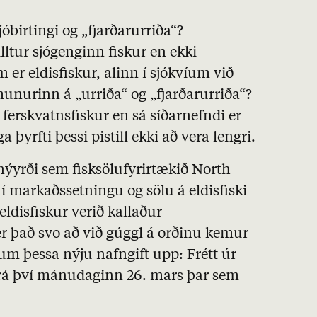
óbirtingi og „fjarðarurriða“?
illtur sjógenginn fiskur en ekki
m er eldisfiskur, alinn í sjókvíum við
munurinn á „urriða“ og „fjarðarurriða“?
r ferskvatnsfiskur en sá síðarnefndi er
ga þyrfti þessi pistill ekki að vera lengri.
r nýyrði sem fisksölufyrirtækið North
a í markaðssetningu og sölu á eldisfiski
eldisfiskur verið kallaður
r það svo að við gúggl á orðinu kemur
 um þessa nýju nafngift upp: Frétt úr
 frá því mánudaginn 26. mars þar sem