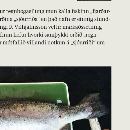
el­ur regn­bogasil­ung mun kalla fisk­inn „fjarð­ar­
f­urð­ina „sjó­urriða“ en það nafn er einnig stund­
ngi F. Vil­hjálms­son velt­ir mark­aðs­setn­ing­
tofn­un hef­ur hvorki sam­þykkt orð­ið „regn­
r mót­fall­ið vill­andi notk­un á „sjó­urriði“ um