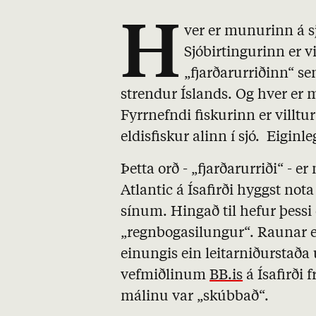
H
ver er munurinn á sj
Sjóbirtingurinn er v
„fjarðarurriðinn“ se
strendur Íslands. Og hver er 
Fyrrnefndi fiskurinn er villtu
eldisfiskur alinn í sjó. Eiginle
Þetta orð - „fjarðarurriði“ - e
Atlantic á Ísafirði hyggst not
sínum. Hingað til hefur þessi 
„regnbogasilungur“. Raunar e
einungis ein leitarniðurstaða
vefmiðlinum
BB.is
á Ísafirði
málinu var „skúbbað“.