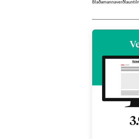
Blaðamannaverðlaun
ti
Ve
3