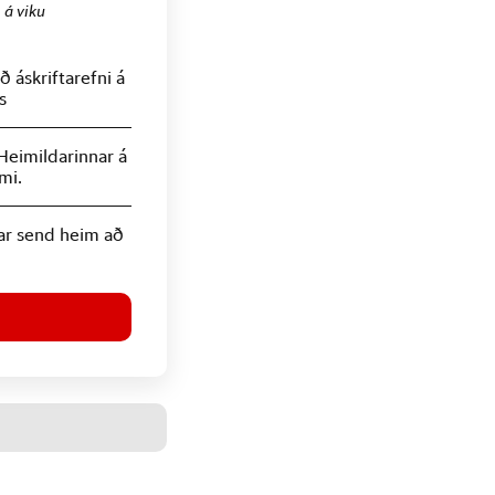
.
á viku
 áskriftarefni á
s
Heimildarinnar á
mi.
ar send heim að