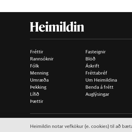
Fréttir
Fasteignir
Rannsóknir
Blöð
Fólk
Áskrift
Menning
Fréttabréf
Umræða
Um Heimildina
Þekking
Benda á frétt
Lífið
Auglýsingar
Þættir
©
2026 Sameinaða útgáfufélagið ehf.
Allur réttur áski
Heimildin notar vefkökur (e. cookies) til að bæ