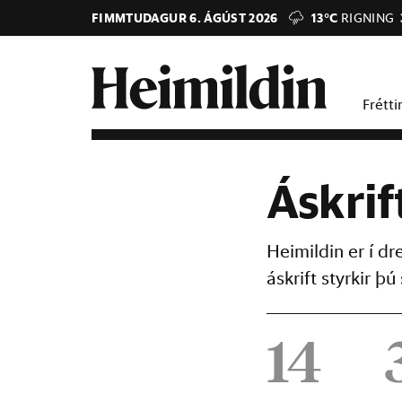
FIMMTUDAGUR 6. ÁGÚST 2026
13°C
RIGNING
Frétti
Áskrif
Heimildin er í d
áskrift styrkir 
14