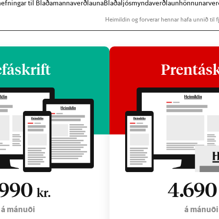
lnefningar til Blaðamannaverðlauna
Blaðaljósmyndaverðlaun
hönnunarver
Heimildin og forverar hennar hafa unnið til fj
fáskrift
Prentásk
.990
4.69
kr.
á mánuði
á mánuði