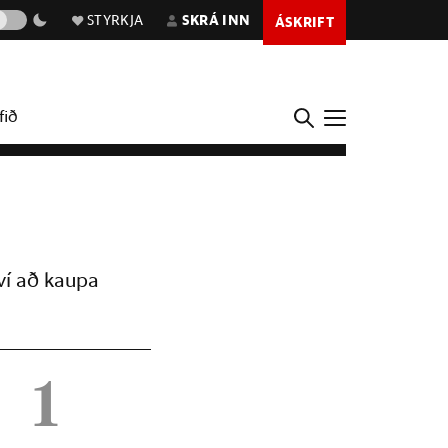
STYRKJA
SKRÁ INN
ÁSKRIFT
fið
ví að kaupa
1