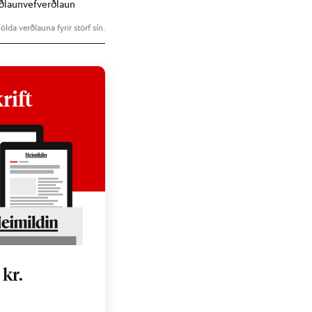
ðlaun
vefverðlaun
ölda verðlauna fyrir störf sín.
rift
0
kr.