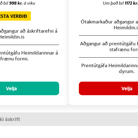
ð bil
998 kr.
á viku
Um það bil
1172 kr
ESTA VERÐIÐ
Ótakmarkaður aðgangur að
Heimildin.i
gangur að áskriftarefni á
Heimildin.is
Aðgangur að prentútgáfu 
stafrænu for
ntútgáfu Heimildarinnar á
afrænu formi.
Prentútgáfa Heimildarinn
dyrum.
Velja
Velja
ki áskrift