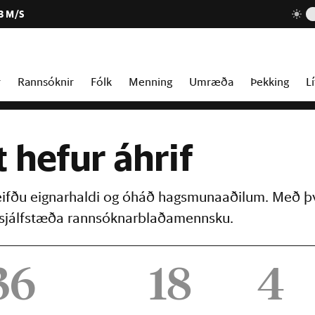
3 M/S
r
Rannsóknir
Fólk
Menning
Umræða
Þekking
Lí
t hefur áhrif
reifðu eignarhaldi og óháð hagsmunaaðilum. Með þ
þú sjálfstæða rannsóknarblaðamennsku.
36
18
4