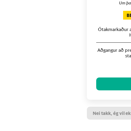
Um þa
B
Ótakmarkaður að
Aðgangur að pre
st
Nei takk, ég vil ek