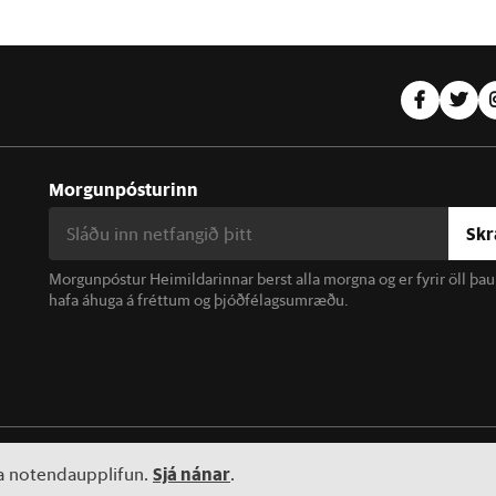
Morgunpósturinn
Skr
Morgunpóstur Heimildarinnar berst alla morgna og er fyrir öll þa
hafa áhuga á fréttum og þjóðfélagsumræðu.
linn. Notkun á efni miðilsins er óheimil án samþykkis.
Sjá nánar
ta notendaupplifun.
.