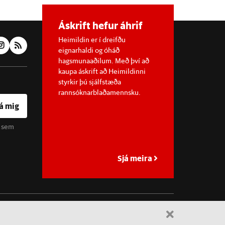
Áskrift hefur áhrif
Heimildin er í dreifðu
eignarhaldi og óháð
hagsmunaaðilum. Með því að
kaupa áskrift að Heimildinni
styrkir þú sjálfstæða
rannsóknarblaðamennsku.
á mig
u sem
Sjá meira