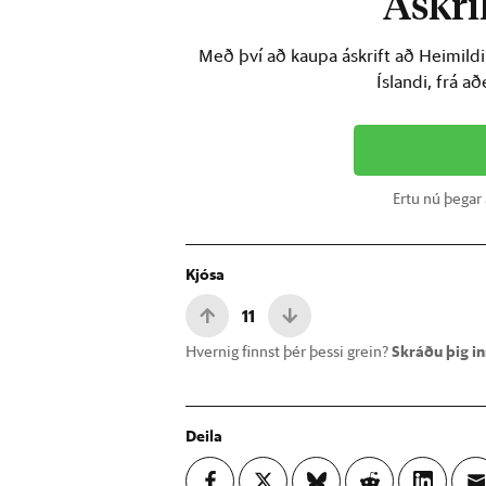
Áskrif
Með því að kaupa áskrift að Heimild
Íslandi, frá a
Ertu nú þegar
Kjósa
11
Hvernig finnst þér þessi grein?
Skráðu þig inn
Deila