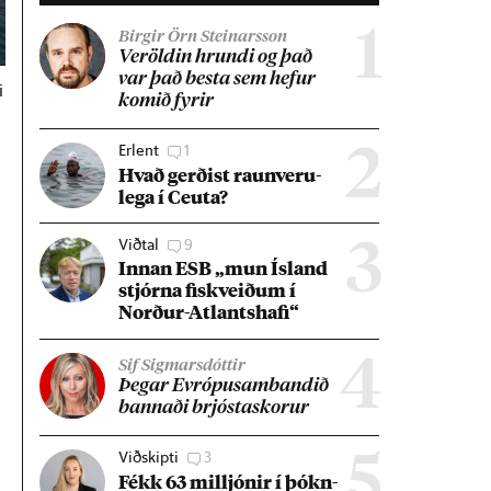
1
Birgir Örn Steinarsson
Ver­öld­in hrundi og það
var það besta sem hef­ur
i
kom­ið fyr­ir
Erlent
1
2
Hvað gerð­ist raun­veru­
lega í Ceuta?
Viðtal
9
3
Inn­an ESB „mun Ís­land
stjórna fisk­veið­um í
Norð­ur-Atlants­hafi“
4
Sif Sigmarsdóttir
Þeg­ar Evr­ópu­sam­band­ið
bann­aði brjósta­skor­ur
Viðskipti
3
5
Fékk 63 millj­ón­ir í þókn­