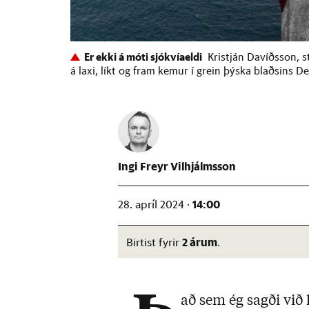
Er ekki á móti sjókvíaeldi
Kristján Davíðsson, s
á laxi, líkt og fram kemur í grein þýska blaðsins De
Ingi Freyr Vilhjálmsson
14:00
28. apríl 2024 ·
2 árum
Birtist fyrir
.
að sem ég sagði við 