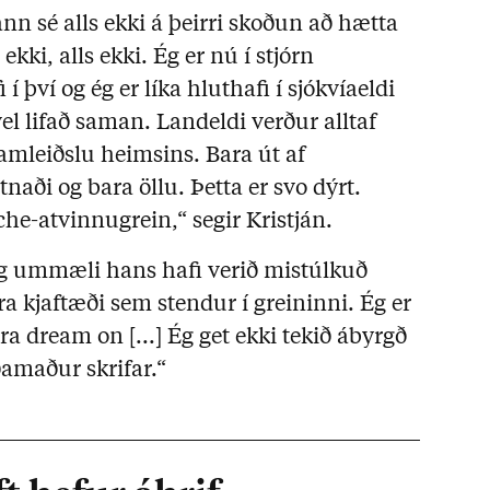
ann sé alls ekki á þeirri skoðun að hætta
 ekki, alls ekki. Ég er nú í stjórn
í því og ég er líka hluthafi í sjókvíaeldi
vel lifað saman. Landeldi verður alltaf
framleiðslu heimsins. Bara út af
naði og bara öllu. Þetta er svo dýrt.
iche-atvinnugrein,
“ segir Kristján.
nig ummæli hans hafi verið mistúlkuð
ara kjaftæði sem stendur í greininni. Ég er
ara dream on [...] Ég get ekki tekið ábyrgð
amaður skrifar.
“