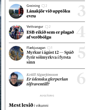
Greining
2
3
Lána­kjör við upp­töku
evru
Vettvangur
2
4
ESB-rík­ið sem er plag­að
af verð­bólgu
Flækjusagan
1
5
Myrk­ur í ág­úst 12 — Spáð
fyr­ir sól­myrkva í fyrsta
sinn
6
Ketill Sigurjónsson
Er ís­lenska glerperl­an
töfra­ventill?
Mest lesið
í vikunni