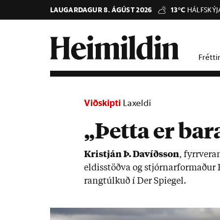
LAUGARDAGUR 8. ÁGÚST 2026
13°C
HÁLFSKÝJ
Frétti
Viðskipti
Laxeldi
„Þetta er bar
Kristján Þ. Dav­íðs­son
, fyrr­ver
eld­is­stöðva og stjórn­ar­formað­ur
rangtúlk­uð í Der Spieg­el.