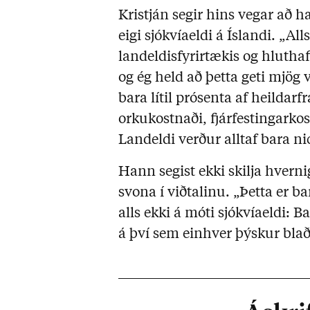
Kristján segir hins vegar að h
eigi sjókvíaeldi á Íslandi. „Alls
landeldisfyrirtækis og hluthafi 
og ég held að þetta geti mjög 
bara lítil prósenta af heildar
orkukostnaði, fjárfestingarkost
Landeldi verður alltaf bara n
Hann segist ekki skilja hver
svona í viðtalinu. „Þetta er b
alls ekki á móti sjókvíaeldi: B
á því sem einhver þýskur blað