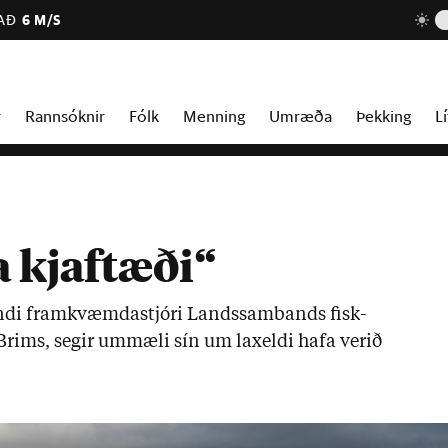
AÐ
6 M/S
r
Rannsóknir
Fólk
Menning
Umræða
Þekking
Lí
a kjaftæði“
­andi fram­kvæmda­stjóri Lands­sam­bands fisk­
 Brims, seg­ir um­mæli sín um lax­eldi hafa ver­ið