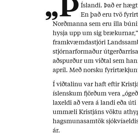
„Þ
Íslandi. Það er hægt
En það eru tvö fyrir
Norðmanna sem eru illa búnir 
hysja upp um sig brækurnar,
framkvæmdastjóri Landssamba
stjórnarformaður útgerðarrisa
aðspurður um viðtal sem hann
apríl. Með norsku fyrirtækjun
Í viðtalinu var haft eftir Kris
íslenskum fjörðum vera „ógeðf
laxeldi að vera á landi eða úti
ummæli Kristjáns vöktu athyg
hagsmunasamtök sjókvíaeldisfy
ár.