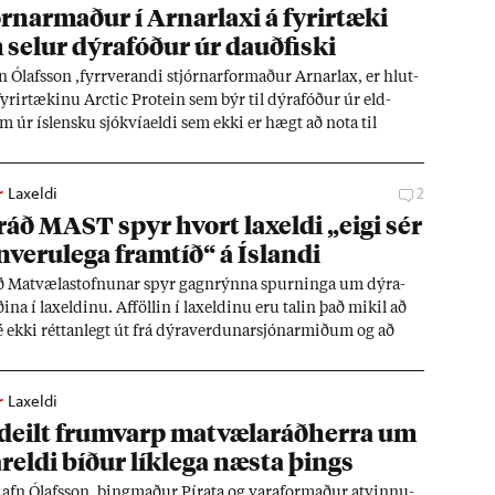
rn­ar­mað­ur í Arn­ar­laxi á fyr­ir­tæki
sel­ur dýra­fóð­ur úr dauð­fiski
n Ólafs­son ,fyrr­ver­andi stjórn­ar­formað­ur Arn­ar­lax, er hlut­
 fyr­ir­tæk­inu Arctic Protein sem býr til dýra­fóð­ur úr eld­
um úr ís­lensku sjókvía­eldi sem ekki er hægt að nota til
ld­is. Bæði er um að ræða dauð­fisk og eins fisk sem þarf að
r
Laxeldi
2
ráð MAST spyr hvort lax­eldi „eigi sér
­veru­lega fram­tíð“ á Ís­landi
 Mat­væla­stofn­un­ar spyr gagn­rýnna spurn­inga um dýra­
ð­ina í lax­eld­inu. Af­föll­in í lax­eld­inu eru tal­in það mik­il að
é ekki rétt­an­legt út frá dýra­ver­d­un­ar­sjón­ar­mið­um og að
arfn­ist skoð­un­ar.
r
Laxeldi
deilt frum­varp mat­væla­ráð­herra um
r­eldi bíð­ur lík­lega næsta þings
Rafn Ólafs­son, þing­mað­ur Pírata og vara­formað­ur at­vinnu­