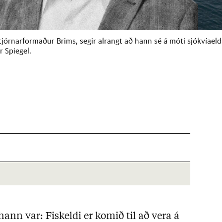
tjórnarformaður Brims, segir alrangt að hann sé á móti sjókvíaeld
r Spiegel.
hann var: Fiskeldi er komið til að vera á