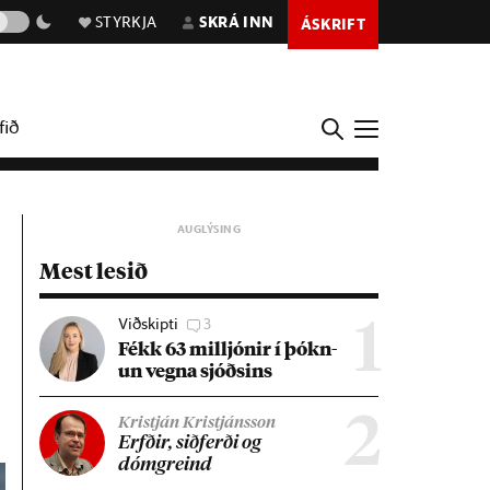
STYRKJA
SKRÁ INN
ÁSKRIFT
fið
Mest lesið
Viðskipti
3
1
Fékk 63 millj­ón­ir í þókn­
un vegna sjóðs­ins
2
Kristján Kristjánsson
Erfð­ir, sið­ferði og
dómgreind