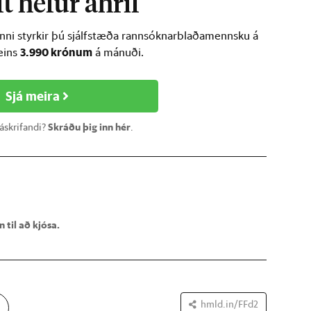
t hefur áhrif
inni styrkir þú sjálfstæða rannsóknarblaðamennsku á
3.990 krónum
ðeins
á mánuði.
Sjá meira
 áskrifandi?
Skráðu þig inn hér
.
 til að kjósa.
hmld.in/FFd2