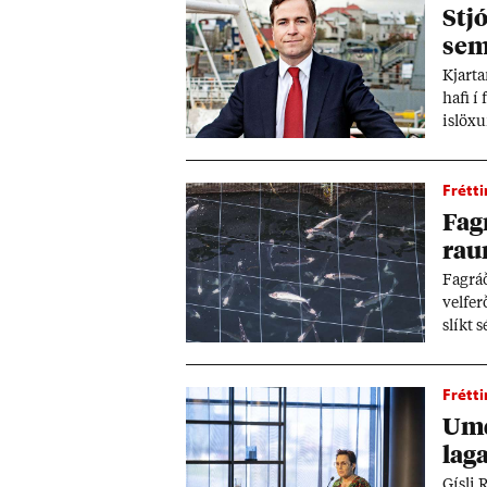
Stjó
sem 
Kjart­a
hafi í
islöx­
mann­e
farga.
Frétti
Fag
raun
Fagráð
vel­fer
slíkt s
þetta þ
Frétti
Um­
laga
Gísli 