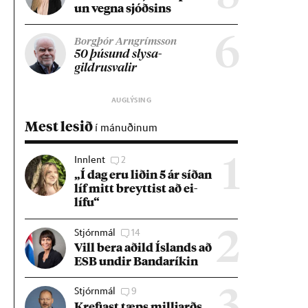
un vegna sjóðs­ins
6
Borgþór Arngrímsson
50 þús­und slysa­
gildrusval­ir
Mest lesið
í mánuðinum
Innlent
2
1
„Í dag eru lið­in 5 ár síð­an
líf mitt breytt­ist að ei­
lífu“
Stjórnmál
14
2
Vill bera að­ild Ís­lands að
ESB und­ir Banda­rík­in
Stjórnmál
9
Krefjast tæps millj­arðs