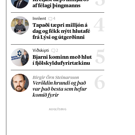
3
af fé­lagi þing­manns
Innlent
4
4
Tap­aði tæpri millj­ón á
dag og fékk nýtt hluta­fé
frá Lýsi og út­gerð­inni
Viðskipti
2
5
Bjarni kom­inn með hlut
í fjöl­skyldu­fyr­ir­tæk­inu
6
Birgir Örn Steinarsson
Ver­öld­in hrundi og það
var það besta sem hef­ur
kom­ið fyr­ir