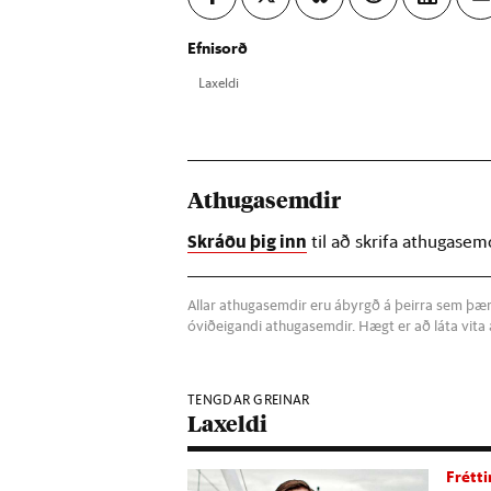
Efnisorð
Lax­eldi
Athugasemdir
Skráðu þig inn
til að skrifa athugasem
Allar athugasemdir eru ábyrgð á þeirra sem þær s
óviðeigandi athugasemdir. Hægt er að láta vit
TENGDAR GREINAR
Laxeldi
Frétti