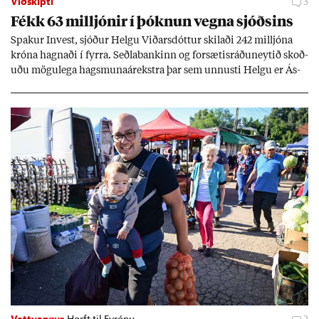
Viðskipti
3
Fékk 63 millj­ón­ir í þókn­un vegna sjóðs­ins
Spak­ur In­vest, sjóð­ur Helgu Við­ars­dótt­ur skil­aði 242 millj­óna
króna hagn­aði í fyrra. Seðla­bank­inn og for­sæt­is­ráðu­neyt­ið skoð­
uðu mögu­lega hags­muna­árekstra þar sem unnusti Helgu er Ás­
geir Jóns­son seðla­banka­stjóri.