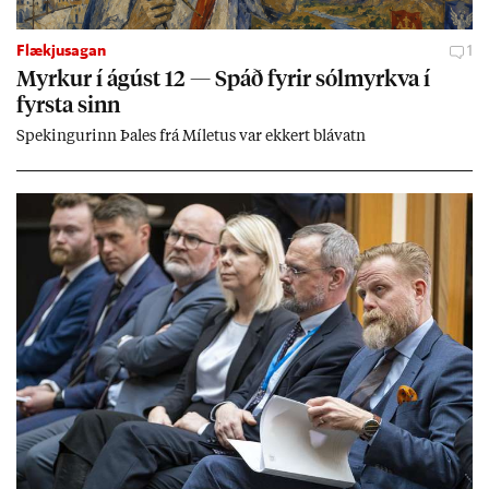
Flækjusagan
1
Myrk­ur í ág­úst 12 — Spáð fyr­ir sól­myrkva í
fyrsta sinn
Spek­ing­ur­inn Þa­les frá Míletus var ekk­ert blá­vatn