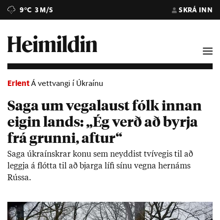
9°C
3 M/S
SKRÁ INN
Erlent
Á vettvangi í Úkraínu
Saga um vegalaust fólk innan
eigin lands: „Ég verð að byrja
frá grunni, aftur“
Saga úkraínskr­ar konu sem neydd­ist tví­veg­is til að
leggja á flótta til að bjarga lífi sínu vegna her­náms
Rússa.