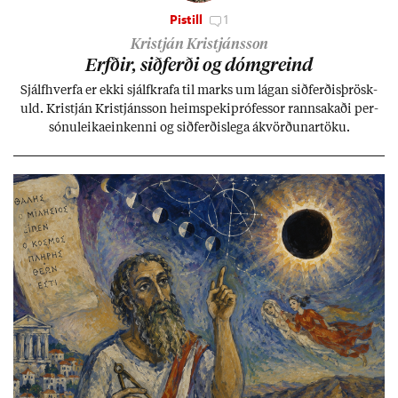
Pistill
1
Kristján Kristjánsson
Erfð­ir, sið­ferði og dómgreind
Sjálf­hverfa er ekki sjálf­krafa til marks um lág­an sið­ferð­is­þrösk­
uld. Kristján Kristjáns­son heim­speki­pró­fess­or rann­sak­aði per­
sónu­leika­ein­kenni og sið­ferð­is­lega ákvörð­un­ar­töku.