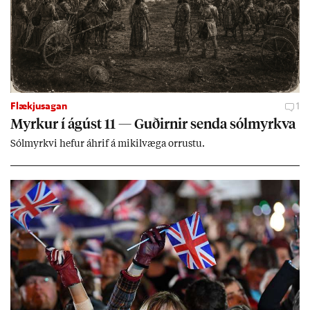
Flækjusagan
1
Myrk­ur í ág­úst 11 — Guð­irn­ir senda sól­myrkva
Sól­myrkvi hef­ur áhrif á mik­il­væga orr­ustu.