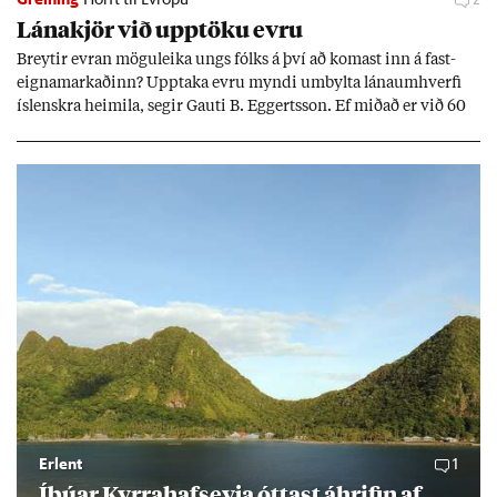
Lána­kjör við upp­töku evru
Breyt­ir evr­an mögu­leika ungs fólks á því að kom­ast inn á fast­
eigna­mark­að­inn? Upp­taka evru myndi um­bylta lánaum­hverfi
ís­lenskra heim­ila, seg­ir Gauti B. Eggerts­son. Ef mið­að er við 60
millj­óna króna lán til 25 ára myndi mán­að­ar­leg greiðslu­byrði
lækka um þriðj­ung.
Erlent
1
Íbú­ar Kyrra­hafs­eyja ótt­ast áhrif­in af