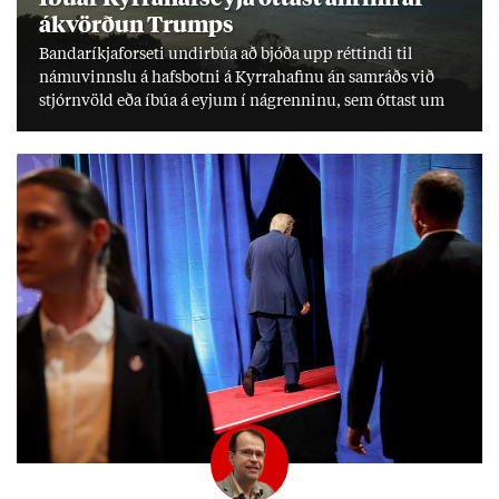
ákvörð­un Trumps
Banda­ríkja­for­seti und­ir­búa að bjóða upp rétt­indi til
námu­vinnslu á hafs­botni á Kyrra­haf­inu án sam­ráðs við
stjórn­völd eða íbúa á eyj­um í ná­grenn­inu, sem ótt­ast um
lífs­við­ur­væri sitt og um­hverfi.