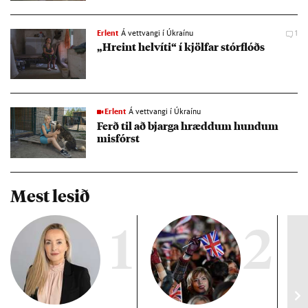
Erlent
Á vettvangi í Úkraínu
1
„Hreint hel­víti“ í kjöl­far stór­flóðs
Erlent
Á vettvangi í Úkraínu
Ferð til að bjarga hrædd­um hund­um
mis­fórst
Mest lesið
1
2