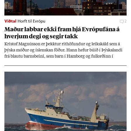
Viðtal
Horft til Evrópu
2
Mað­ur labb­ar ekki fram hjá Evr­ópuf­ána á
hverj­um degi og seg­ir takk
Kri­stof Magnús­son er þekkt­ur rit­höf­und­ur og leik­skáld sem á
þýska móð­ur og ís­lensk­an föð­ur. Hann hef­ur bú­ið í Þýskalandi
frá blautu barns­beini, sem barn í Ham­borg og full­orð­inn í
Berlín, en er vel kunn­ug­ur á Ís­landi og tal­ar ís­lensku. Hvernig
ætli hann upp­lifi að búa í landi inn­an Evr­ópu­sam­bands­ins?