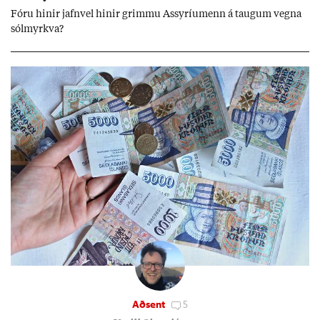
Fóru hinir jafn­vel hinir grimmu Ass­yríu­menn á taug­um vegna
sól­myrkva?
Aðsent
5