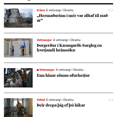
Erlent
Á vettvangi í Úkraínu
1
„Her­mað­ur­inn í mér var alltaf til stað­
ar“
Vettvangur
Á vettvangi í Úkraínu
Þor­gerð­ur í Kænu­garði: Sorg­leg en
hvetj­andi heim­sókn
Vettvangur
Á vettvangi í Úkraínu
Enn hinar sönnu of­ur­hetj­ur
Viðtal
Á vettvangi í Úkraínu
2
Þeir drepa þig ef þú hik­ar