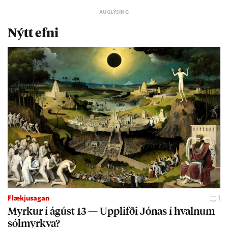
Nýtt efni
Flækjusagan
1
Myrk­ur í ág­úst 13 — Upp­lifði Jón­as í hvaln­um
sól­myrkva?