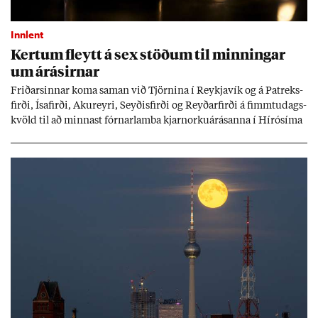
Innlent
Kert­um fleytt á sex stöð­um til minn­ing­ar
um árás­irn­ar
Frið­arsinn­ar koma sam­an við Tjörn­ina í Reykja­vík og á Pat­reks­
firði, Ísa­firði, Ak­ur­eyri, Seyð­is­firði og Reyð­ar­firði á fimmtu­dags­
kvöld til að minn­ast fórn­ar­lamba kjarn­orku­árás­anna í Hírósíma
og Naga­sakí.