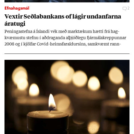
Efnahagsmál
2
Vext­ir Seðla­bank­ans of lág­ir und­an­farna
ára­tugi
Pen­inga­stefna á Ís­landi vék með mark­tæk­um hætti frá hag­
kvæm­ustu stefnu í að­drag­anda al­þjóð­legu fjár­málakrepp­unn­ar
2008 og í kjöl­far Covid-heims­far­ald­urs­ins, sam­kvæmt rann­
sókn­ar­rit­gerð Seðla­bank­ans. Vext­ir hafa al­mennt ver­ið of lág­ir.
Tíð áföll og óvissa tor­velda hag­stjórn á Ís­landi.