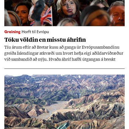
Greining
Horft til Evrópu
Tóku völd­in en misstu áhrif­in
Tíu ár­um eft­ir að Bret­ar kusu að ganga úr Evr­ópu­sam­band­inu
greiða Ís­lend­ing­ar at­kvæði um hvort hefja eigi að­ild­ar­við­ræð­ur
við sam­band­ið að nýju. Hvaða áhrif hafði út­gang­an á breskt
sam­fé­lag og hvaða lex­íu geta Ís­lend­ing­ar lært af henni?