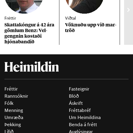
Fréttir
Viðtal
Inn
Skattakóng­ur á 42 ára
Vökn­uðu upp við mar­
RÚV
göml­um Benz: Vel­
tröð
Mar
gengn­in kostaði
un
hjóna­band­ið
Fréttir
Fasteignir
Rannsóknir
Blöð
Fólk
Áskrift
Menning
Fréttabréf
Umræða
Um Heimildina
Þekking
Benda á frétt
Lífið
Auglýsingar