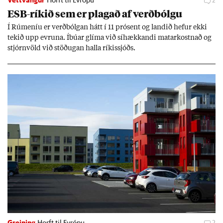
Vettvangur
Horft til Evrópu
2
ESB-rík­ið sem er plag­að af verð­bólgu
Í Rúm­en­íu er verð­bólg­an hátt í 11 pró­sent og land­ið hef­ur ekki
tek­ið upp evr­una. Íbú­ar glíma við sí­hækk­andi mat­ar­kostn­að og
stjórn­völd við stöð­ug­an halla rík­is­sjóðs.
Greining
Horft til Evrópu
2