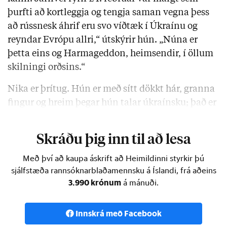
þurfti að kortleggja og tengja saman vegna þess
að rússnesk áhrif eru svo víðtæk í Úkraínu og
reyndar Evrópu allri,“ útskýrir hún. „Núna er
þetta eins og Harmageddon, heimsendir, í öllum
skilningi orðsins.“
Nika er þrítug. Hún er með sítt dökkt hár, granna
fingur og hreim þegar hún talar úkraínsku; það er
hreimur þeirra sem eiga rússnesku að …
Skráðu þig inn til að lesa
Með því að kaupa áskrift að Heimildinni styrkir þú
sjálfstæða rannsóknarblaðamennsku á Íslandi, frá aðeins
3.990 krónum
á mánuði.
Innskrá með Facebook