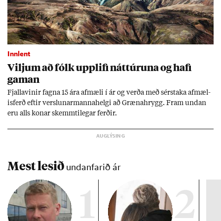
Innlent
Vilj­um að fólk upp­lifi nátt­úr­una og hafi
gam­an
Fjalla­vin­ir fagna 15 ára af­mæli í ár og verða með sér­staka af­mæl­
is­ferð eft­ir versl­un­ar­manna­helgi að Græna­hrygg. Fram und­an
eru alls kon­ar skemmti­leg­ar ferð­ir.
Mest lesið
undanfarið ár
1
2