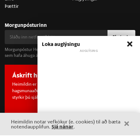
Þættir
Morgunpósturinn
Skrá mig
Loka auglýsingu
Morgunpóstur Heimildarinnar berst alla morgna og er fyrir öll þau
sem hafa áhuga á fréttum og þjóðfélagsumræðu.
Áskrift hefur áhrif
Heimildin er í dreifðu eignarhaldi og óháð
hagsmunaaðilum. Með því að kaupa áskrift að Heimildinni
styrkir þú sjálfstæða rannsóknarblaðamennsku.
Sjá meira
Heimildin notar vefkökur (e. cookies) til að bæta
Sjá nánar
notendaupplifun.
.
©
2026 Sameinaða útgáfufélagið ehf.
Allur réttur áskilinn. Notkun
á efni miðilsins er óheimil án samþykkis.