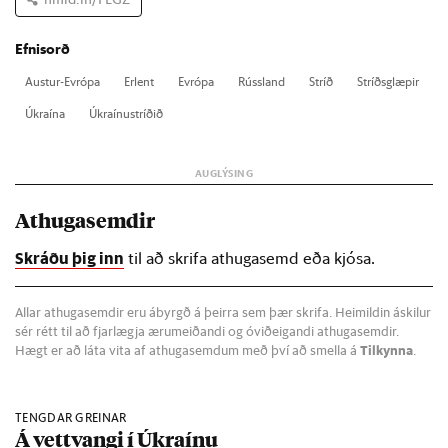
Efnisorð
Aust­ur-Evr­ópa
Er­lent
Evr­ópa
Rúss­land
Stríð
Stríðs­glæp­ir
Úkraína
Úkraínu­stríð­ið
Athugasemdir
Skráðu þig inn
til að skrifa athugasemd eða kjósa.
Allar athugasemdir eru ábyrgð á þeirra sem þær skrifa. Heimildin áskilur
sér rétt til að fjarlægja ærumeiðandi og óviðeigandi athugasemdir.
Hægt er að láta vita af athugasemdum með því að smella á
Tilkynna
.
TENGDAR GREINAR
Á vettvangi í Úkraínu