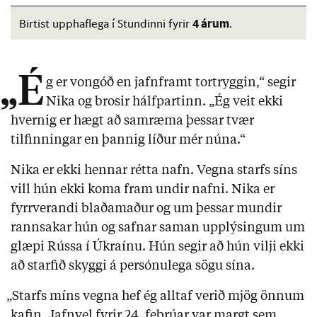
4 árum
Birtist upphaflega í Stundinni fyrir
.
„É
g er vongóð en jafnframt tortryggin,“ segir
Nika og brosir hálfpartinn. „Ég veit ekki
hvernig er hægt að samræma þessar tvær
tilfinningar en þannig líður mér núna.“
Nika er ekki hennar rétta nafn. Vegna starfs síns
vill hún ekki koma fram undir nafni. Nika er
fyrrverandi blaðamaður og um þessar mundir
rannsakar hún og safnar saman upplýsingum um
glæpi Rússa í Úkraínu. Hún segir að hún vilji ekki
að starfið skyggi á persónulega sögu sína.
„Starfs míns vegna hef ég alltaf verið mjög önnum
kafin. Jafnvel fyrir 24. febrúar var margt sem