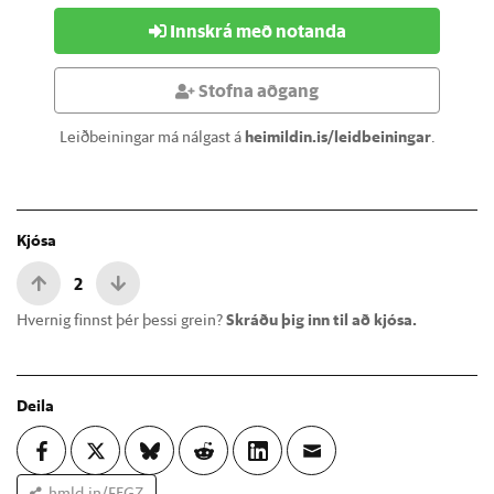
Innskrá með notanda
Stofna aðgang
Leiðbeiningar má nálgast á
heimildin.is/leidbeiningar
.
Kjósa
2
Hvernig finnst þér þessi grein?
Skráðu þig inn til að kjósa.
Deila
hmld.in/FEGZ