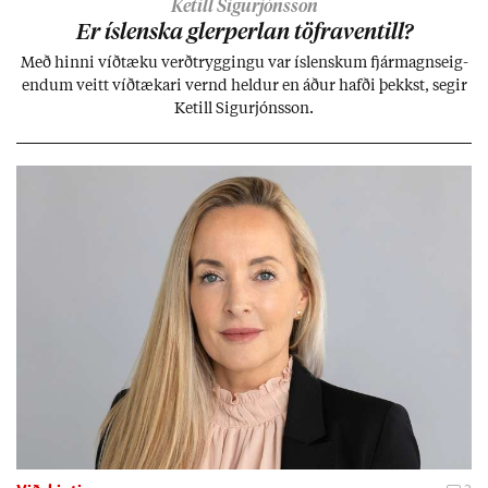
Ketill Sigurjónsson
Er ís­lenska glerperl­an töfra­ventill?
Með hinni víð­tæku verð­trygg­ingu var ís­lensk­um fjár­magns­eig­
end­um veitt víð­tæk­ari vernd held­ur en áð­ur hafði þekkst, seg­ir
Ketill Sig­ur­jóns­son.