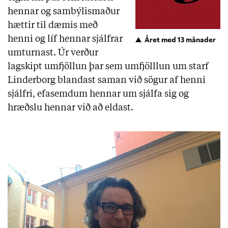
hennar og sambýlismaður
hættir til dæmis með
henni og líf hennar sjálfrar
Året med 13 månader
umturnast. Úr verður
lagskipt umfjöllun þar sem umfjölllun um starf
Linderborg blandast saman við sögur af henni
sjálfri, efasemdum hennar um sjálfa sig og
hræðslu hennar við að eldast.