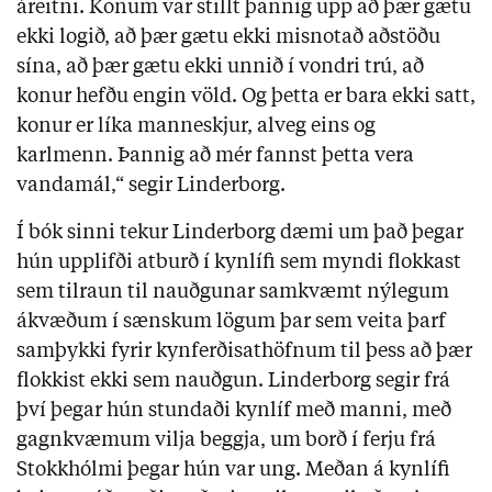
áreitni. Konum var stillt þannig upp að þær gætu
ekki logið, að þær gætu ekki misnotað aðstöðu
sína, að þær gætu ekki unnið í vondri trú, að
konur hefðu engin völd. Og þetta er bara ekki satt,
konur er líka manneskjur, alveg eins og
karlmenn. Þannig að mér fannst þetta vera
vandamál,“ segir Linderborg.
Í bók sinni tekur Linderborg dæmi um það þegar
hún upplifði atburð í kynlífi sem myndi flokkast
sem tilraun til nauðgunar samkvæmt nýlegum
ákvæðum í sænskum lögum þar sem veita þarf
samþykki fyrir kynferðisathöfnum til þess að þær
flokkist ekki sem nauðgun. Linderborg segir frá
því þegar hún stundaði kynlíf með manni, með
gagnkvæmum vilja beggja, um borð í ferju frá
Stokkhólmi þegar hún var ung. Meðan á kynlífi