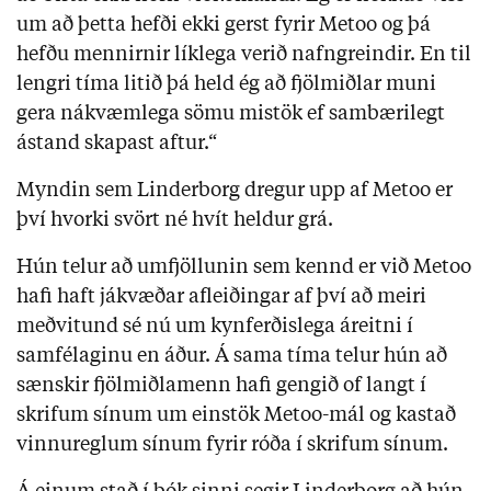
um að þetta hefði ekki gerst fyrir Metoo og þá
hefðu mennirnir líklega verið nafngreindir. En til
lengri tíma litið þá held ég að fjölmiðlar muni
gera nákvæmlega sömu mistök ef sambærilegt
ástand skapast aftur.“
Myndin sem Linderborg dregur upp af Metoo er
því hvorki svört né hvít heldur grá.
Hún telur að umfjöllunin sem kennd er við Metoo
hafi haft jákvæðar afleiðingar af því að meiri
meðvitund sé nú um kynferðislega áreitni í
samfélaginu en áður. Á sama tíma telur hún að
sænskir fjölmiðlamenn hafi gengið of langt í
skrifum sínum um einstök Metoo-mál og kastað
vinnureglum sínum fyrir róða í skrifum sínum.