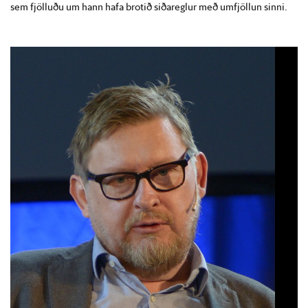
sem fjölluðu um hann hafa brotið siðareglur með umfjöllun sinni.