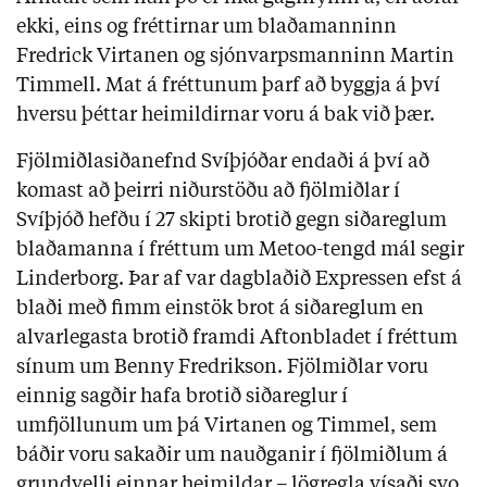
ekki, eins og fréttirnar um blaðamanninn
Fredrick Virtanen og sjónvarpsmanninn Martin
Timmell. Mat á fréttunum þarf að byggja á því
hversu þéttar heimildirnar voru á bak við þær.
Fjölmiðlasiðanefnd Svíþjóðar endaði á því að
komast að þeirri niðurstöðu að fjölmiðlar í
Svíþjóð hefðu í 27 skipti brotið gegn siðareglum
blaðamanna í fréttum um Metoo-tengd mál segir
Linderborg. Þar af var dagblaðið Expressen efst á
blaði með fimm einstök brot á siðareglum en
alvarlegasta brotið framdi Aftonbladet í fréttum
sínum um Benny Fredrikson. Fjölmiðlar voru
einnig sagðir hafa brotið siðareglur í
umfjöllunum um þá Virtanen og Timmel, sem
báðir voru sakaðir um nauðganir í fjölmiðlum á
grundvelli einnar heimildar – lögregla vísaði svo