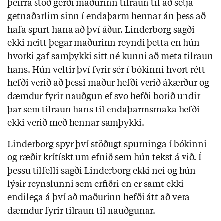
þeirra stóð gerði maðurinn tilraun til að setja
getnaðarlim sinn í endaþarm hennar án þess að
hafa spurt hana að því áður. Linderborg sagði
ekki neitt þegar maðurinn reyndi þetta en hún
hvorki gaf samþykki sitt né kunni að meta tilraun
hans. Hún veltir því fyrir sér í bókinni hvort rétt
hefði verið að þessi maður hefði verið ákærður og
dæmdur fyrir nauðgun ef svo hefði borið undir
þar sem tilraun hans til endaþarmsmaka hefði
ekki verið með hennar samþykki.
Linderborg spyr því stöðugt spurninga í bókinni
og ræðir krítískt um efnið sem hún tekst á við. Í
þessu tilfelli sagði Linderborg ekki nei og hún
lýsir reynslunni sem erfiðri en er samt ekki
endilega á því að maðurinn hefði átt að vera
dæmdur fyrir tilraun til nauðgunar.