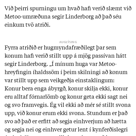
Við þeirri spurningu um hvað hafi verið slæmt við
Metoo-umræðuna segir Linderborg að það séu
einkum tvö atriði.
Fyrra atriðið er hugmyndafræðilegt þar sem
konum hafi verið stillt upp á mjög passívan hátt
segir Linderborg. „Í mínum huga var Metoo-
hreyfingin íhaldssöm í þeim skilningi að konum
var stillt upp sem veikgeðja einstaklingum:
Konur bera enga ábyrgð, konur skilja ekki, konur
eru alltaf fórnarlömb og konur geta ekki sagt nei
og svo framvegis. Ég vil ekki að mér sé stillt svona
upp, við konur erum ekki svona. Stundum er það
svo að það er erfitt að segja einhverjum að hætta
og segja nei og einhver getur lent í kynferðislegri