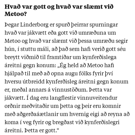
Hvað var gott og hvað var slæmt við
Metoo?
Þegar Linderborg er spurð þeirrar spurningar
hvað var jákvætt eða gott við umræðuna um
Metoo og hvað var slæmt við þessa umræðu segir
hún, í stuttu máli, að það sem hafi verið gott séu
breytt viðmið til framtíðar um kynferðislega
áreitni gegn konum: „Ég held að Metoo hafi
hjálpað til með að opna augu fólks fyrir því
hversu útbreidd kynferðisleg áreitni gegn konum
er, meðal annars á vinnustöðum. Þetta var
jákvætt. Í dag eru langflestir vinnuveitendur
orðnir meðvitaðir um þetta og þeir eru komnir
með aðgerðaáætlanir um hvernig eigi að reyna að
koma í veg fyrir og bregðast við kynferðislegri
áreitni. Þetta er gott.“