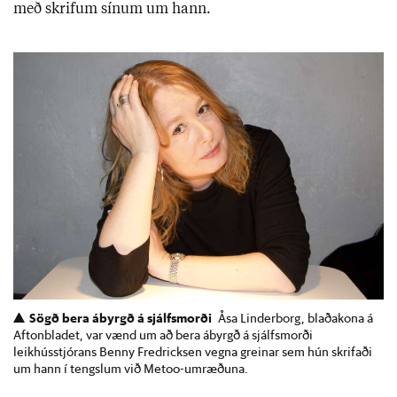
með skrif­um sín­um um hann.
Sögð bera ábyrgð á sjálfsmorði
Åsa Linderborg, blaðakona á
Aftonbladet, var vænd um að bera ábyrgð á sjálfsmorði
leikhússtjórans Benny Fredricksen vegna greinar sem hún skrifaði
um hann í tengslum við Metoo-umræðuna.