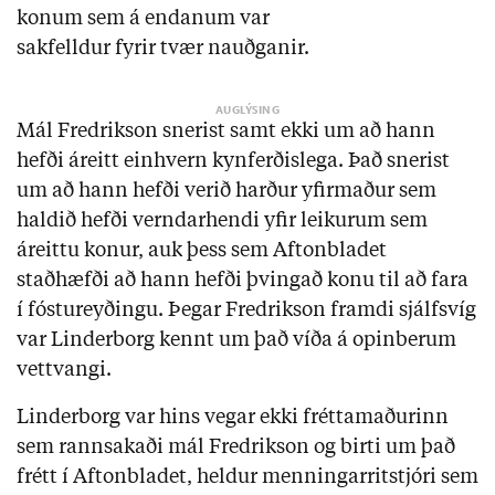
konum sem á endanum var
sakfelldur fyrir tvær nauðganir.
Mál Fredrikson snerist samt ekki um að hann
hefði áreitt einhvern kynferðislega. Það snerist
um að hann hefði verið harður yfirmaður sem
haldið hefði verndarhendi yfir leikurum sem
áreittu konur, auk þess sem Aftonbladet
staðhæfði að hann hefði þvingað konu til að fara
í fóstureyðingu. Þegar Fredrikson framdi sjálfsvíg
var Linderborg kennt um það víða á opinberum
vettvangi.
Linderborg var hins vegar ekki fréttamaðurinn
sem rannsakaði mál Fredrikson og birti um það
frétt í Aftonbladet, heldur menningarritstjóri sem