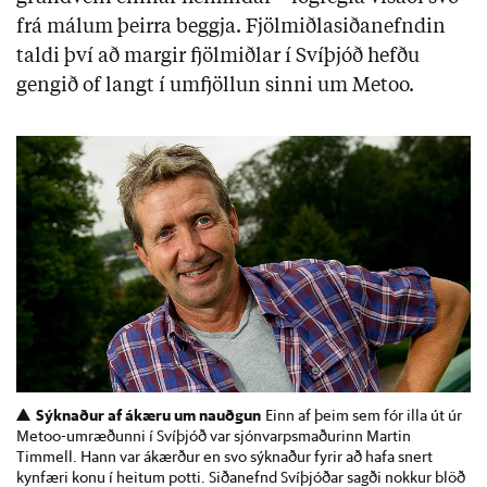
frá málum þeirra beggja. Fjölmiðlasiðanefndin
taldi því að margir fjölmiðlar í Svíþjóð hefðu
gengið of langt í umfjöllun sinni um Metoo.
Sýknaður af ákæru um nauðgun
Einn af þeim sem fór illa út úr
Metoo-umræðunni í Svíþjóð var sjónvarpsmaðurinn Martin
Timmell. Hann var ákærður en svo sýknaður fyrir að hafa snert
kynfæri konu í heitum potti. Siðanefnd Svíþjóðar sagði nokkur blöð