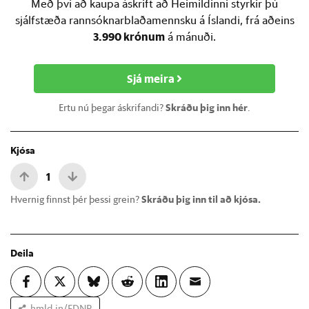
Með því að kaupa áskrift að Heimildinni styrkir þú
sjálfstæða rannsóknarblaðamennsku á Íslandi, frá aðeins
3.990 krónum
á mánuði.
Sjá meira
Ertu nú þegar áskrifandi?
Skráðu þig inn hér
.
Kjósa
1
Hvernig finnst þér þessi grein?
Skráðu þig inn til að kjósa.
Deila
hmld.in/FDNP