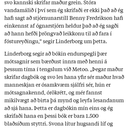
svo kannski skrifar maður grein. Stóra
vandamálið í því sem ég skrifaði er ekki það að ég
hafi sagt að stjórnunarstíll Benny Fredrikson hafi
einkennst af ógnarstjórn heldur það að ég sagði
að hann hefði þröngvað leikkonu til að fara í
fóstureyðingu,“ segir Linderborg um þetta.
Linderborg segir að bókin endurspegli þær
mótsagnir sem bærðust innra með henni á
þessum tíma í tengslum við Metoo. „Þegar maður
skrifar dagbók og svo les hana yfir sér maður hvað
manneskjan er ósamkvæm sjálfri sér, hún er
mótsagnakennd, órökrétt, og mér fannst
mikilvægt að birta þá mynd og leyfa lesandanum
að sjá hana. Þetta er dagbókin mín eins og ég
skrifaði hana en þessi bók er bara 1.500
blaðsíðum styttri. Svona lítur hugsandi líf og