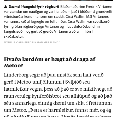
Dæmd í fangelsi fyrir rógburð
Blaðamaðurinn Fredrik Virtanen
var vændur um nauðgun og var fjallað um það í blöðum á grundvelli
vitnisburðar konunnar sem um ræddi, Cissi Wallin. Mál Virtanens
var rannsakað af lögreglu en fellt niður. Cissi Wallin var svo ákærð
fyrir grófan rógburð gegn Virtanen og hlaut skilorðsbundinn
fangelsisdóm og gert að greiða Virtanen á aðra milljón í
skaðabætur.
MYND: B'CARL-FREDRIK HAMMERSLAND '
Hvaða lærdóm er hægt að draga af
Metoo?
Linderborg segir að þau mistök sem hafi verið
gerð í Metoo-umfjöllunum í Svíþjóð séu
harmleikur vegna þess að það er svo mikilvægt að
raunveruleg kynferðisbrot séu afhjúpuð og að það
séu sannarlega einnig dæmi um slíkt í fréttunum
um Metoo. „Þetta er harmleikur, finnst mér, og ég