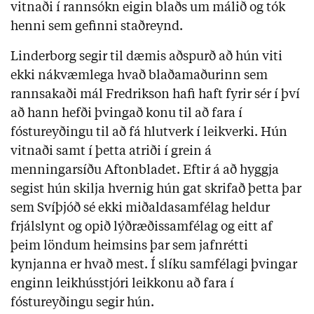
vitnaði í rannsókn eigin blaðs um málið og tók
henni sem gefinni staðreynd.
Linderborg segir til dæmis aðspurð að hún viti
ekki nákvæmlega hvað blaðamaðurinn sem
rannsakaði mál Fredrikson hafi haft fyrir sér í því
að hann hefði þvingað konu til að fara í
fóstureyðingu til að fá hlutverk í leikverki. Hún
vitnaði samt í þetta atriði í grein á
menningarsíðu Aftonbladet. Eftir á að hyggja
segist hún skilja hvernig hún gat skrifað þetta þar
sem Svíþjóð sé ekki miðaldasamfélag heldur
frjálslynt og opið lýðræðissamfélag og eitt af
þeim löndum heimsins þar sem jafnrétti
kynjanna er hvað mest. Í slíku samfélagi þvingar
enginn leikhússtjóri leikkonu að fara í
fóstureyðingu segir hún.