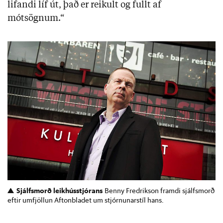
lifandi líf út, það er reikult og fullt af
mótsögnum.“
Sjálfsmorð leikhússtjórans
Benny Fredrikson framdi sjálfsmorð
eftir umfjöllun Aftonbladet um stjórnunarstíl hans.