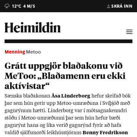
12°C
4 M/S
SKRÁ INN
Menning
Metoo
Grátt uppgjör blaðakonu við
MeToo: „Blaðamenn eru ekki
aktívistar“
Sænska blaða­kon­an
Åsa Lind­er­borg
hef­ur skrif­að bók
þar sem hún ger­ir upp Met­oo-um­ræð­una í Sví­þjóð með
gagn­rýn­um hætti. Lind­er­borg var í mót­sagna­kenndri
stöðu í Met­oo-um­ræð­unni þar sem hún hef­ur bæði
gagn­rýnt hana og líka ver­ið gagn­rýnd fyr­ir að hafa
vald­ið sjálfs­morði leik­hús­stjór­ans
Benny Fredrik­son