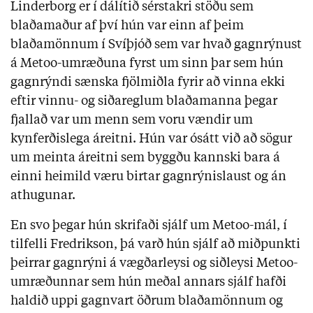
Linderborg er í dálítið sérstakri stöðu sem
blaðamaður af því hún var einn af þeim
blaðamönnum í Svíþjóð sem var hvað gagnrýnust
á Metoo-umræðuna fyrst um sinn þar sem hún
gagnrýndi sænska fjölmiðla fyrir að vinna ekki
eftir vinnu- og siðareglum blaðamanna þegar
fjallað var um menn sem voru vændir um
kynferðislega áreitni. Hún var ósátt við að sögur
um meinta áreitni sem byggðu kannski bara á
einni heimild væru birtar gagnrýnislaust og án
athugunar.
En svo þegar hún skrifaði sjálf um Metoo-mál, í
tilfelli Fredrikson, þá varð hún sjálf að miðpunkti
þeirrar gagnrýni á vægðarleysi og siðleysi Metoo-
umræðunnar sem hún meðal annars sjálf hafði
haldið uppi gagnvart öðrum blaðamönnum og