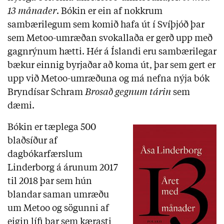
13 månader
. Bókin er ein af nokkrum
sambærilegum sem komið hafa út í Svíþjóð þar
sem Metoo-umræðan svokallaða er gerð upp með
gagnrýnum hætti. Hér á Íslandi eru sambærilegar
bækur einnig byrjaðar að koma út, þar sem gert er
upp við Metoo-umræðuna og má nefna nýja bók
Bryndísar Schram
Brosað gegnum tárin
sem
dæmi.
Bókin er tæplega 500
blaðsíður af
dagbókarfærslum
Linderborg á árunum 2017
til 2018 þar sem hún
blandar saman umræðu
um Metoo og sögunni af
eigin lífi þar sem kærasti