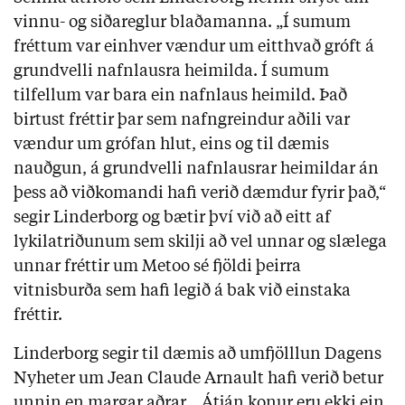
vinnu- og siðareglur blaðamanna. „Í sumum
fréttum var einhver vændur um eitthvað gróft á
grundvelli nafnlausra heimilda. Í sumum
tilfellum var bara ein nafnlaus heimild. Það
birtust fréttir þar sem nafngreindur aðili var
vændur um grófan hlut, eins og til dæmis
nauðgun, á grundvelli nafnlausrar heimildar án
þess að viðkomandi hafi verið dæmdur fyrir það,“
segir Linderborg og bætir því við að eitt af
lykilatriðunum sem skilji að vel unnar og slælega
unnar fréttir um Metoo sé fjöldi þeirra
vitnisburða sem hafi legið á bak við einstaka
fréttir.
Linderborg segir til dæmis að umfjölllun Dagens
Nyheter um Jean Claude Arnault hafi verið betur
unnin en margar aðrar. „Átján konur eru ekki ein