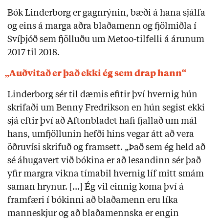
Bók Linderborg er gagnrýnin, bæði á hana sjálfa
og eins á marga aðra blaðamenn og fjölmiðla í
Svíþjóð sem fjölluðu um Metoo-tilfelli á árunum
2017 til 2018.
„Auðvitað er það ekki ég sem drap hann“
Linderborg sér til dæmis efitir því hvernig hún
skrifaði um Benny Fredrikson en hún segist ekki
sjá eftir því að Aftonbladet hafi fjallað um mál
hans, umfjöllunin hefði hins vegar átt að vera
öðruvísi skrifuð og framsett. „Það sem ég held að
sé áhugavert við bókina er að lesandinn sér það
yfir margra vikna tímabil hvernig líf mitt smám
saman hrynur. […] Ég vil einnig koma því á
framfæri í bókinni að blaðamenn eru líka
manneskjur og að blaðamennska er engin