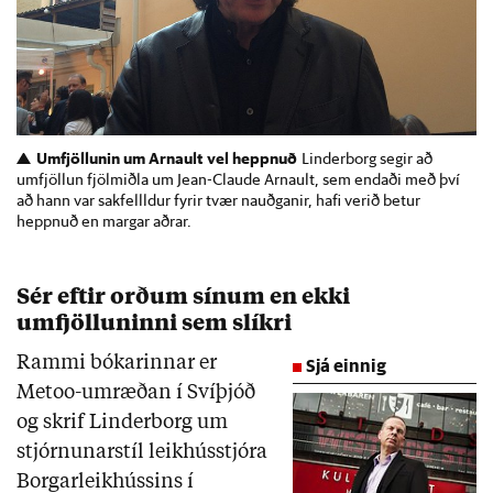
Umfjöllunin um Arnault vel heppnuð
Linderborg segir að
umfjöllun fjölmiðla um Jean-Claude Arnault, sem endaði með því
að hann var sakfellldur fyrir tvær nauðganir, hafi verið betur
heppnuð en margar aðrar.
Sér eftir orðum sínum en ekki
umfjölluninni sem slíkri
Rammi bókarinnar er
Sjá einnig
Metoo-umræðan í Svíþjóð
og skrif Linderborg um
stjórnunarstíl leikhússtjóra
Borgarleikhússins í