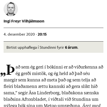
Ingi Freyr Vilhjálmsson
20:15
4. desember 2020 ·
6 árum
Birtist upphaflega í Stundinni fyrir
.
„Þ
að sem ég geri í bókinni er að viðurkenna að
ég gerði mistök, og ég held að það séu
margir sem kunna að meta það og sem telja að
fleiri blaðamenn ættu kannski að gera slíkt hið
sama,“ segir Åsa Linderborg, blaðakona sænska
blaðsins Aftonbladet, í viðtali við Stundina um
nýlega bók sína um Metoo-umræðuna,
Året med