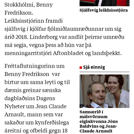
Stokkhólmi, Benny
Sjálfsvíg leikhússtjóra
Fredrikson.
Leikhússtjórinn framdi
sjálfsvíg í kjölfar fjölmiðlaumræðunnar um sig
árið 2018. Linderborg var andlit þeirrar umræðu
má segja, vegna þess að hún var þá
menningarritstjóri Aftonbladet og landsþekkt.
Fréttaflutningurinn um
Sjá einnig
Benny Fredrikson var
birtur um sama leyti og til
dæmis greinar sænska
dagblaðsins Dagens
Nyheter um Jean Claude
Samsærið í
Arnault, mann sem var
málsvörnum
eiginkvenna Jóns
sakaður um kynferðislega
Baldvins og Jean-
áreitni og ofbeldi gegn 18
Claude Arnault