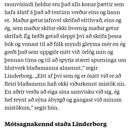
raunvísindi heldur eru það alls konar þættir sem
hafa áhrif á það að textinn verður eins og hann
er. Maður getur jafnvel skrifað eitthvað, eins og
ég, sem maður skilur ekki hvernig maður getur
skrifað. Ég hefði getað sleppt því að skrifa þessa
bók og vonast til að fólk myndi gleyma mér en ég
gerði það sem uppgjör mitt við örlög mín og
þennan tíma og til að spyrja stærri spurninga um
hlutverk blaðamanna almennt,“ segir
Linderborg. „Eitt af því sem ég er ósátt við er að
fleiri blaðamenn hafi ekki viðurkennt mistök sín.
En aðrir verða að eiga sína samvisku við sig, ég
hef reynt að sýna ábyrgð og gangast við mínum
mistökum,“ segir hún.
Mótsagnakennd staða Linderborg