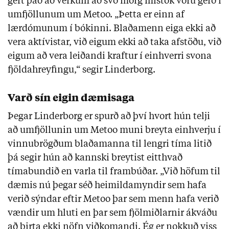
gert það að verkum að svo mörg mistök voru gerð í
umfjöllunum um Metoo. „Þetta er einn af
lærdómunum í bókinni. Blaðamenn eiga ekki að
vera aktívistar, við eigum ekki að taka afstöðu, við
eigum að vera leiðandi kraftur í einhverri svona
fjöldahreyfingu,“ segir Linderborg.
Varð sín eigin dæmisaga
Þegar Linderborg er spurð að því hvort hún telji
að umfjöllunin um Metoo muni breyta einhverju í
vinnubrögðum blaðamanna til lengri tíma litið
þá segir hún að kannski breytist eitthvað
tímabundið en varla til frambúðar. „Við höfum til
dæmis nú þegar séð heimildamyndir sem hafa
verið sýndar eftir Metoo þar sem menn hafa verið
vændir um hluti en þar sem fjölmiðlarnir ákváðu
að birta ekki nöfn viðkomandi. Ég er nokkuð viss