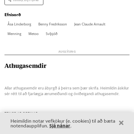
Efnisorð
Åsa Lind­er­borg
Benny Fredriks­son
Je­an Clau­de Arnault
Menn­ing
Met­oo
Sví­þjóð
Athugasemdir
Allar athugasemdir eru ábyrgð á þeirra sem þær skrifa. Heimildin áskilur
sér rétt til að fjarlægja ærumeiðandi og óviðeigandi athugasemdir.
TENGDAR GREINAR
Metoo
Heimildin notar vefkökur (e. cookies) til að bæta
Sjá nánar
notendaupplifun.
.