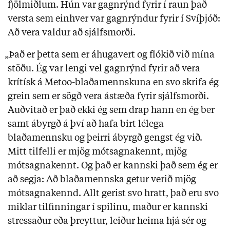
fjölmiðlum. Hún var gagnrýnd fyrir í raun það
versta sem einhver var gagnrýndur fyrir í Svíþjóð:
Að vera valdur að sjálfsmorði.
„Það er þetta sem er áhugavert og flókið við mína
stöðu. Ég var lengi vel gagnrýnd fyrir að vera
krítísk á Metoo-blaðamennskuna en svo skrifa ég
grein sem er sögð vera ástæða fyrir sjálfsmorði.
Auðvitað er það ekki ég sem drap hann en ég ber
samt ábyrgð á því að hafa birt lélega
blaðamennsku og þeirri ábyrgð gengst ég við.
Mitt tilfelli er mjög mótsagnakennt, mjög
mótsagnakennt. Og það er kannski það sem ég er
að segja: Að blaðamennska getur verið mjög
mótsagnakennd. Allt gerist svo hratt, það eru svo
miklar tilfinningar í spilinu, maður er kannski
stressaður eða þreyttur, leiður heima hjá sér og