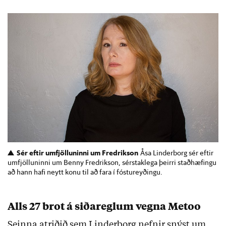
Sér eftir umfjölluninni um Fredrikson
Åsa Linderborg sér eftir
umfjölluninni um Benny Fredrikson, sérstaklega þeirri staðhæfingu
að hann hafi neytt konu til að fara í fóstureyðingu.
Alls 27 brot á siðareglum vegna Metoo
Seinna atriðið sem Linderborg nefnir snýst um