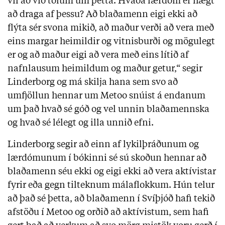
vil að við tölum um þetta. Hvaða lærdóm er hægt
að draga af þessu? Að blaðamenn eigi ekki að
flýta sér svona mikið, að maður verði að vera með
eins margar heimildir og vitnisburði og mögulegt
er og að maður eigi að vera með eins lítið af
nafnlausum heimildum og maður getur,“ segir
Linderborg og má skilja hana sem svo að
umfjöllun hennar um Metoo snúist á endanum
um það hvað sé góð og vel unnin blaðamennska
og hvað sé lélegt og illa unnið efni.
Linderborg segir að einn af lykilþráðunum og
lærdómunum í bókinni sé sú skoðun hennar að
blaðamenn séu ekki og eigi ekki að vera aktívistar
fyrir eða gegn tilteknum málaflokkum. Hún telur
að það sé þetta, að blaðamenn í Svíþjóð hafi tekið
afstöðu í Metoo og orðið að aktívistum, sem hafi