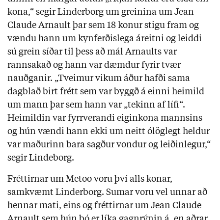
kona,“ segir Linderborg um greinina um Jean
Claude Arnault þar sem 18 konur stigu fram og
vændu hann um kynferðislega áreitni og leiddi
sú grein síðar til þess að mál Arnaults var
rannsakað og hann var dæmdur fyrir tvær
nauðganir. „Tveimur vikum áður hafði sama
dagblað birt frétt sem var byggð á einni heimild
um mann þar sem hann var „tekinn af lífi“.
Heimildin var fyrrverandi eiginkona mannsins
og hún vændi hann ekki um neitt ólöglegt heldur
var maðurinn bara sagður vondur og leiðinlegur,“
segir Lindeborg.
Fréttirnar um Metoo voru því alls konar,
samkvæmt Linderborg. Sumar voru vel unnar að
hennar mati, eins og fréttirnar um Jean Claude
Arnault sem hún þó er líka gagnrýnin á, en aðrar