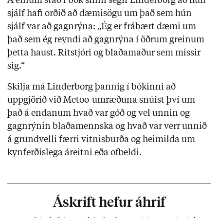
Á einum stað í bók sinni segir Linderborg að hún
sjálf hafi orðið að dæmisögu um það sem hún
sjálf var að gagnrýna: „Ég er frábært dæmi um
það sem ég reyndi að gagnrýna í öðrum greinum
þetta haust. Ritstjóri og blaðamaður sem missir
sig.“
Skilja má Linderborg þannig í bókinni að
uppgjörið við Metoo-umræðuna snúist því um
það á endanum hvað var góð og vel unnin og
gagnrýnin blaðamennska og hvað var verr unnið
á grundvelli færri vitnisburða og heimilda um
kynferðislega áreitni eða ofbeldi.
Áskrift hefur áhrif