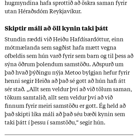
hugmyndina hafa sprottið að öskra saman fyrir
utan Héraðsdóm Reykjavíkur.
Skiptir máli að öll kynin taki þátt
Stundin ræddi við Heiðu Hafdísardóttur, einn
mótmælanda sem sagðist hafa mætt vegna
ofbeldis sem hún varð fyrir sem barn og til þess að
sýna öðrum þolendum samstöðu. Aðspurð um
það hvað þýðingu nýja Metoo bylgjan hefur fyrir
henni segir Heiða að það sé gott að hún hafi átt
sér stað. „Allt sem veldur því að við tölum saman,
tökum samtalið, allt sem veldur því að við
finnum fyrir meiri samstöðu er gott. Ég held að
það skipti líka máli að það séu bæði kynin sem
taki þátt í þessu í samstöðu,“ segir hún.