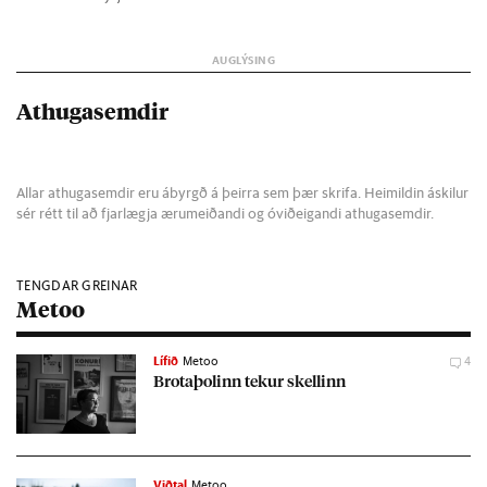
Athugasemdir
Allar athugasemdir eru ábyrgð á þeirra sem þær skrifa. Heimildin áskilur
sér rétt til að fjarlægja ærumeiðandi og óviðeigandi athugasemdir.
TENGDAR GREINAR
Metoo
Lífið
Metoo
4
Brota­þol­inn tek­ur skell­inn
Viðtal
Metoo