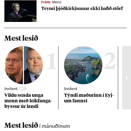
Fréttir
Metoo
Teymi þjóð­kirkj­unn­ar ekki haf­ið störf
Mest lesið
1
2
Innlent
8
Innlent
Inn
Vildu senda unga
Týndi mað­ur­inn í Eyj­
Erf
menn með leik­fanga­
um fannst
að 
byss­ur úr landi
Mest lesið
í mánuðinum