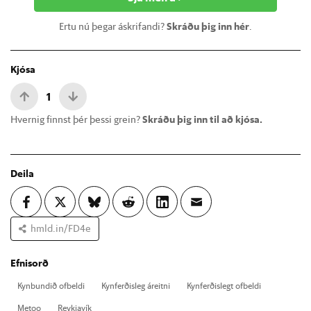
Ertu nú þegar áskrifandi?
Skráðu þig inn hér
.
Kjósa
1
Hvernig finnst þér þessi grein?
Skráðu þig inn til að kjósa.
Deila
hmld.in/FD4e
Efnisorð
Kyn­bund­ið of­beldi
Kyn­ferð­is­leg áreitni
Kyn­ferð­is­legt of­beldi
Met­oo
Reykja­vík