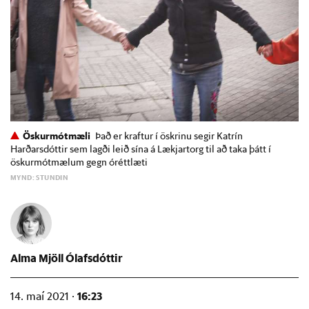
Öskurmótmæli
Það er kraftur í öskrinu segir Katrín
Harðarsdóttir sem lagði leið sína á Lækjartorg til að taka þátt í
öskurmótmælum gegn óréttlæti
MYND: STUNDIN
Alma Mjöll Ólafsdóttir
16:23
14. maí 2021 ·