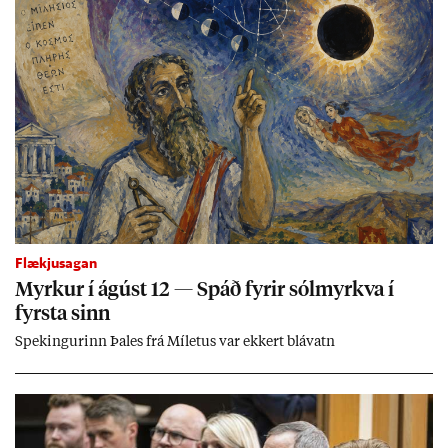
Flækjusagan
Myrk­ur í ág­úst 12 — Spáð fyr­ir sól­myrkva í
fyrsta sinn
Spek­ing­ur­inn Þa­les frá Míletus var ekk­ert blá­vatn