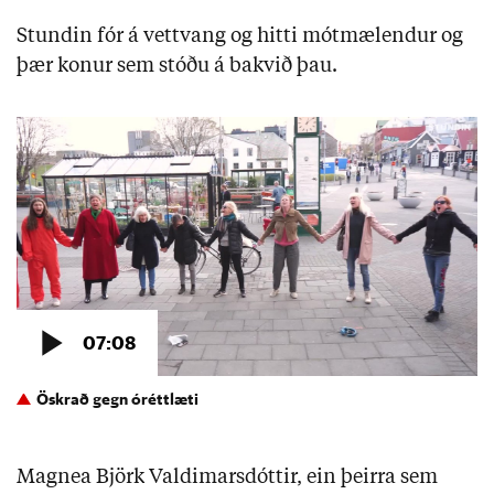
Stundin fór á vettvang og hitti mótmælendur og
þær konur sem stóðu á bakvið þau.
Öskrað gegn óréttlæti
Magnea Björk Valdimarsdóttir, ein þeirra sem