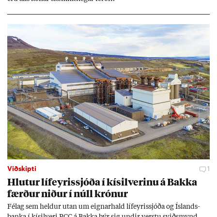
Viðskipti
1
Hlut­ur líf­eyr­is­sjóða í kís­il­ver­inu á Bakka
færð­ur nið­ur í núll krón­ur
Fé­lag sem held­ur ut­an um eign­ar­hald líf­eyr­is­sjóða og Ís­lands­
banka í kís­il­veri PCC á Bakka býr sig und­ir verstu sviðs­mynd,