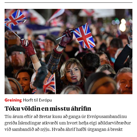
Greining
Horft til Evrópu
Tóku völd­in en misstu áhrif­in
Tíu ár­um eft­ir að Bret­ar kusu að ganga úr Evr­ópu­sam­band­inu
greiða Ís­lend­ing­ar at­kvæði um hvort hefja eigi að­ild­ar­við­ræð­ur
við sam­band­ið að nýju. Hvaða áhrif hafði út­gang­an á breskt
sam­fé­lag og hvaða lex­íu geta Ís­lend­ing­ar lært af henni?