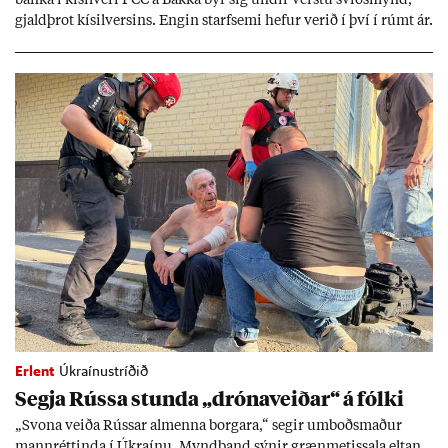
gjald­þrot kís­il­vers­ins. Eng­in starf­semi hef­ur ver­ið í því í rúmt ár.
Erlent
Úkraínustríðið
Segja Rússa stunda „dróna­veið­ar“ á fólki
„Svona veiða Rúss­ar al­menna borg­ara,“ seg­ir um­boðs­mað­ur
mann­rétt­inda í Úkraínu. Mynd­band sýn­ir græn­met­issala elt­an