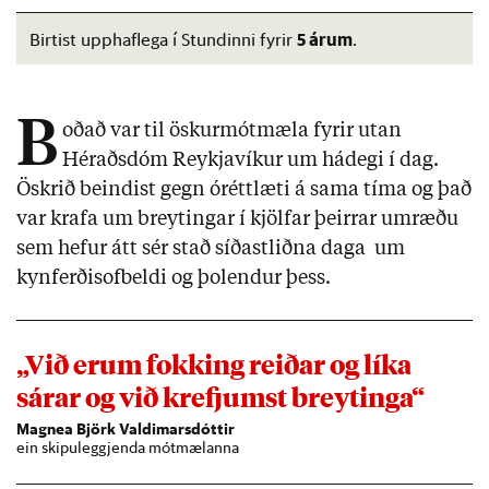
5 árum
Birtist upphaflega í Stundinni fyrir
.
B
oðað var til öskurmótmæla fyrir utan
Héraðsdóm Reykjavíkur um hádegi í dag.
Öskrið beindist gegn óréttlæti á sama tíma og það
var krafa um breytingar í kjölfar þeirrar umræðu
sem hefur átt sér stað síðastliðna daga um
kynferðisofbeldi og þolendur þess.
„Við erum fokking reiðar og líka
sárar og við krefjumst breytinga“
Magnea Björk Valdimarsdóttir
ein skipuleggjenda mótmælanna