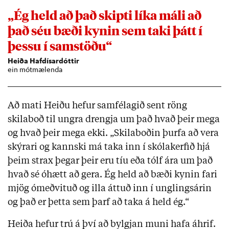
„Ég held að það skipti líka máli að
það séu bæði kynin sem taki þátt í
þessu í samstöðu“
Heiða Hafdísardóttir
ein mótmælenda
Að mati Heiðu hefur samfélagið sent röng
skilaboð til ungra drengja um það hvað þeir mega
og hvað þeir mega ekki. „Skilaboðin þurfa að vera
skýrari og kannski má taka inn í skólakerfið hjá
þeim strax þegar þeir eru tíu eða tólf ára um það
hvað sé óhætt að gera. Ég held að bæði kynin fari
mjög ómeðvituð og illa áttuð inn í unglingsárin
og það er þetta sem þarf að taka á held ég.“
Heiða hefur trú á því að bylgjan muni hafa áhrif.