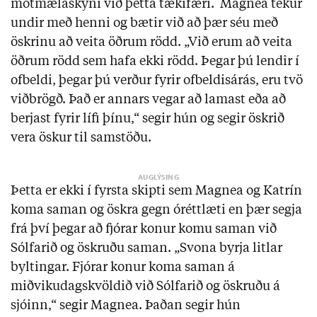
mótmælaskyni við þetta tækifæri. Magnea tekur
undir með henni og bætir við að þær séu með
öskrinu að veita öðrum rödd. „Við erum að veita
öðrum rödd sem hafa ekki rödd. Þegar þú lendir í
ofbeldi, þegar þú verður fyrir ofbeldisárás, eru tvö
viðbrögð. Það er annars vegar að lamast eða að
berjast fyrir lífi þínu,“ segir hún og segir öskrið
vera öskur til samstöðu.
Þetta er ekki í fyrsta skipti sem Magnea og Katrín
koma saman og öskra gegn óréttlæti en þær segja
frá því þegar að fjórar konur komu saman við
Sólfarið og öskruðu saman. „Svona byrja litlar
byltingar. Fjórar konur koma saman á
miðvikudagskvöldið við Sólfarið og öskruðu á
sjóinn,“ segir Magnea. Þaðan segir hún