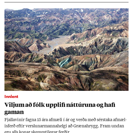
Innlent
Vilj­um að fólk upp­lifi nátt­úr­una og hafi
gam­an
Fjalla­vin­ir fagna 15 ára af­mæli í ár og verða með sér­staka af­mæl­
is­ferð eft­ir versl­un­ar­manna­helgi að Græna­hrygg. Fram und­an
eru alls kon­ar skemmti­leg­ar ferð­ir.