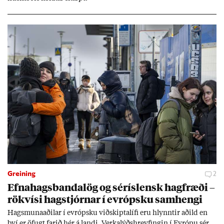
Greining
2
Efna­hags­banda­lög og sér­ís­lensk hag­fræði –
rök­vísi hag­stjórn­ar í evr­ópsku sam­hengi
Hags­muna­að­il­ar í evr­ópsku við­skipta­lífi eru hlynnt­ir að­ild en
því er öf­ugt far­ið hér á landi. Verka­lýðs­hreyf­ing­in í Evr­ópu sér