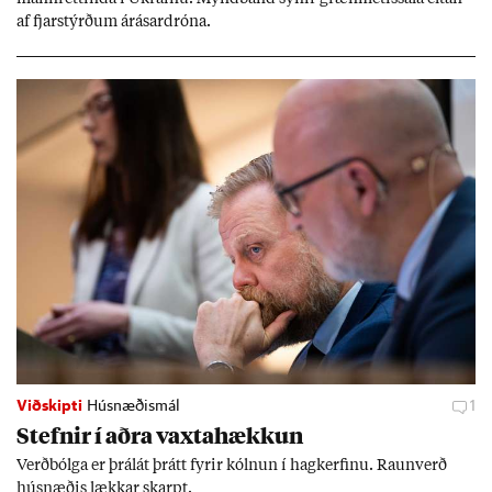
af fjar­stýrð­um árás­ar­dróna.
Viðskipti
Húsnæðismál
1
Stefn­ir í aðra vaxta­hækk­un
Verð­bólga er þrálát þrátt fyr­ir kóln­un í hag­kerf­inu. Raun­verð
hús­næð­is lækk­ar skarpt.