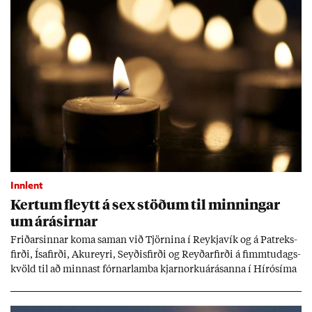
Innlent
Kert­um fleytt á sex stöð­um til minn­ing­ar
um árás­irn­ar
Frið­arsinn­ar koma sam­an við Tjörn­ina í Reykja­vík og á Pat­reks­
firði, Ísa­firði, Ak­ur­eyri, Seyð­is­firði og Reyð­ar­firði á fimmtu­dags­
kvöld til að minn­ast fórn­ar­lamba kjarn­orku­árás­anna í Hírósíma
og Naga­sakí.