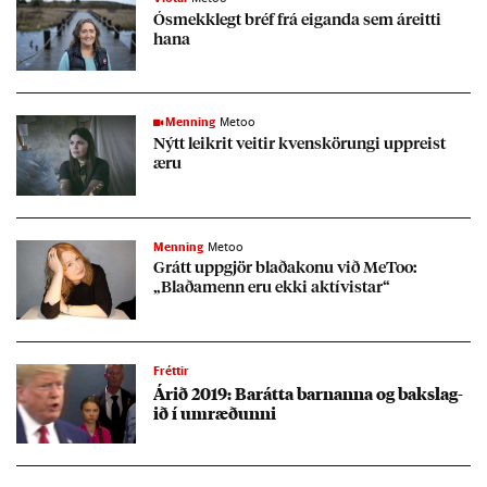
Ósmekk­legt bréf frá eig­anda sem áreitti
hana
Menning
Metoo
Nýtt leik­rit veit­ir kven­skör­ungi upp­reist
æru
Menning
Metoo
Grátt upp­gjör blaða­konu við MeT­oo:
„Blaða­menn eru ekki aktív­ist­ar“
Fréttir
Ár­ið 2019: Bar­átta barn­anna og bak­slag­
ið í um­ræð­unni