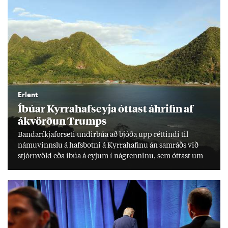
Erlent
Íbú­ar Kyrra­hafs­eyja ótt­ast áhrif­in af
ákvörð­un Trumps
Banda­ríkja­for­seti und­ir­búa að bjóða upp rétt­indi til
námu­vinnslu á hafs­botni á Kyrra­haf­inu án sam­ráðs við
stjórn­völd eða íbúa á eyj­um í ná­grenn­inu, sem ótt­ast um
lífs­við­ur­væri sitt og um­hverfi.