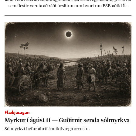
sem flest­ir vænta að ráði úr­slit­um um hvort um ESB-að­ild Ís­
lands geti sam­ist. Hvað land­bún­að­ar­mál snert­ir myndi stuðn­
ing­ur við bænd­ur og dreif­býli breyt­ast mik­ið frá nú­ver­andi
kerfi, en sveigj­an­leiki til lausna er um­tals­verð­ur.
Flækjusagan
Myrk­ur í ág­úst 11 — Guð­irn­ir senda sól­myrkva
Sól­myrkvi hef­ur áhrif á mik­il­væga orr­ustu.