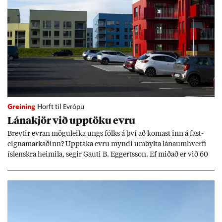
Greining
Horft til Evrópu
Lána­kjör við upp­töku evru
Breyt­ir evr­an mögu­leika ungs fólks á því að kom­ast inn á fast­
eigna­mark­að­inn? Upp­taka evru myndi um­bylta lánaum­hverfi
ís­lenskra heim­ila, seg­ir Gauti B. Eggerts­son. Ef mið­að er við 60
millj­óna króna lán til 25 ára myndi mán­að­ar­leg greiðslu­byrði
lækka um þriðj­ung.