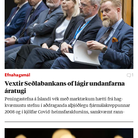
Efnahagsmál
1
Vext­ir Seðla­bank­ans of lág­ir und­an­farna
ára­tugi
Pen­inga­stefna á Ís­landi vék með mark­tæk­um hætti frá hag­
kvæm­ustu stefnu í að­drag­anda al­þjóð­legu fjár­málakrepp­unn­ar
2008 og í kjöl­far Covid-heims­far­ald­urs­ins, sam­kvæmt rann­
sókn­ar­rit­gerð Seðla­bank­ans. Vext­ir hafa al­mennt ver­ið of lág­ir.
Tíð áföll og óvissa tor­velda hag­stjórn á Ís­landi.