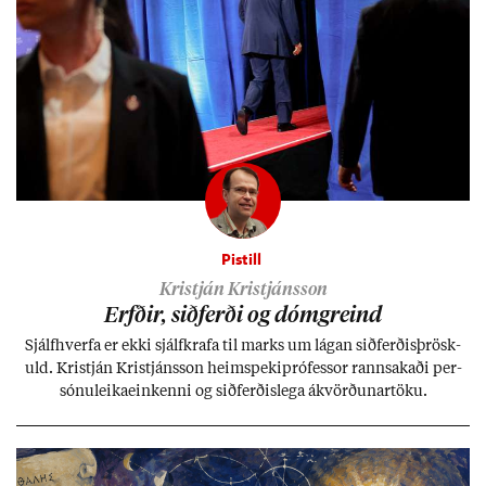
Pistill
Kristján Kristjánsson
Erfð­ir, sið­ferði og dómgreind
Sjálf­hverfa er ekki sjálf­krafa til marks um lág­an sið­ferð­is­þrösk­
uld. Kristján Kristjáns­son heim­speki­pró­fess­or rann­sak­aði per­
sónu­leika­ein­kenni og sið­ferð­is­lega ákvörð­un­ar­töku.