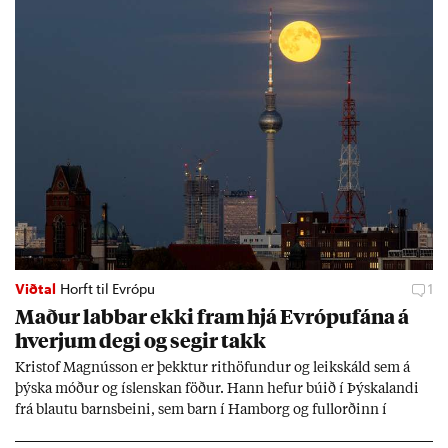
Viðtal
Horft til Evrópu
1
Mað­ur labb­ar ekki fram hjá Evr­ópuf­ána á
hverj­um degi og seg­ir takk
Kri­stof Magnús­son er þekkt­ur rit­höf­und­ur og leik­skáld sem á
þýska móð­ur og ís­lensk­an föð­ur. Hann hef­ur bú­ið í Þýskalandi
frá blautu barns­beini, sem barn í Ham­borg og full­orð­inn í
Berlín, en er vel kunn­ug­ur á Ís­landi og tal­ar ís­lensku. Hvernig