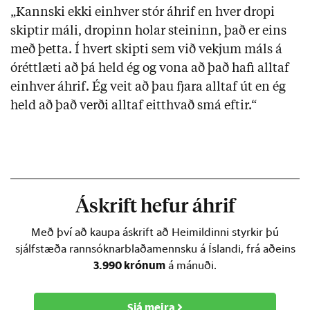
„Kannski ekki einhver stór áhrif en hver dropi
skiptir máli, dropinn holar steininn, það er eins
með þetta. Í hvert skipti sem við vekjum máls á
óréttlæti að þá held ég og vona að það hafi alltaf
einhver áhrif. Ég veit að þau fjara alltaf út en ég
held að það verði alltaf eitthvað smá eftir.“
Áskrift hefur áhrif
Með því að kaupa áskrift að Heimildinni styrkir þú
sjálfstæða rannsóknarblaðamennsku á Íslandi, frá aðeins
3.990 krónum
á mánuði.
Sjá meira