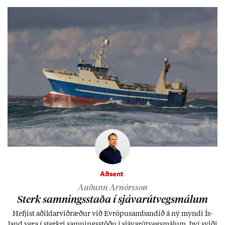
ætli hann upp­lifi að búa í landi inn­an Evr­ópu­sam­bands­ins?
Aðsent
Auðunn Arnórsson
Sterk samn­ings­staða í sjáv­ar­út­vegs­mál­um
Hefj­ist að­ild­ar­við­ræð­ur við Evr­ópu­sam­band­ið á ný myndi Ís­
land vera í sterkri samn­ings­stöðu í sjáv­ar­út­vegs­mál­um, því sviði