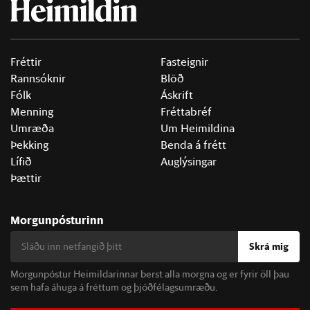
Fréttir
Fasteignir
Rannsóknir
Blöð
Fólk
Áskrift
Menning
Fréttabréf
Umræða
Um Heimildina
Þekking
Benda á frétt
Lífið
Auglýsingar
Þættir
Morgunpósturinn
Skrá mig
Morgunpóstur Heimildarinnar berst alla morgna og er fyrir öll þau
sem hafa áhuga á fréttum og þjóðfélagsumræðu.