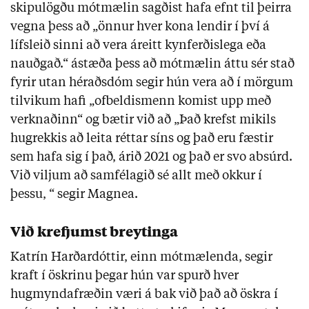
skipulögðu mótmælin sagðist hafa efnt til þeirra
vegna þess að „önnur hver kona lendir í því á
lífsleið sinni að vera áreitt kynferðislega eða
nauðgað.“ ástæða þess að mótmælin áttu sér stað
fyrir utan héraðsdóm segir hún vera að í mörgum
tilvikum hafi „ofbeldismenn komist upp með
verknaðinn“ og bætir við að „Það krefst mikils
hugrekkis að leita réttar síns og það eru fæstir
sem hafa sig í það, árið 2021 og það er svo absúrd.
Við viljum að samfélagið sé allt með okkur í
þessu, “ segir Magnea.
Við krefjumst breytinga
Katrín Harðardóttir, einn mótmælenda, segir
kraft í öskrinu þegar hún var spurð hver
hugmyndafræðin væri á bak við það að öskra í