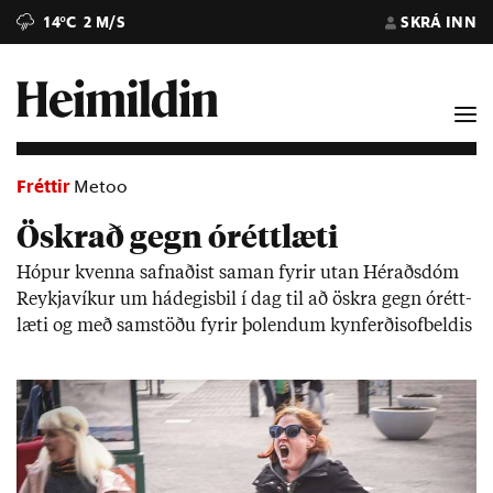
14°C
2 M/S
SKRÁ INN
Fréttir
Metoo
Öskrað gegn óréttlæti
Hóp­ur kvenna safn­að­ist sam­an fyr­ir ut­an Hér­aðs­dóm
Reykja­vík­ur um há­deg­is­bil í dag til að öskra gegn órétt­
læti og með sam­stöðu fyr­ir þo­lend­um kyn­ferð­isof­beld­is