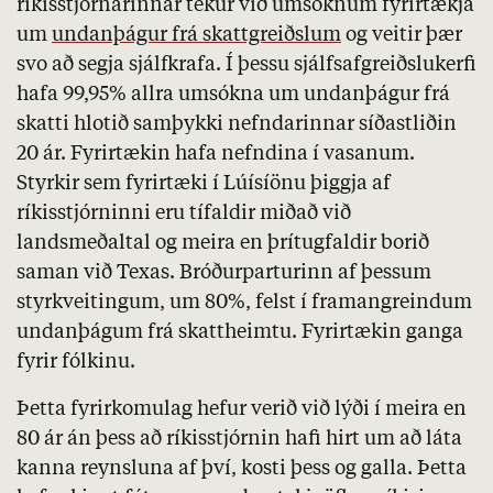
ríkisstjórnarinnar tekur við umsóknum fyrirtækja
um
undanþágur frá skattgreiðslum
og veitir þær
svo að segja sjálfkrafa. Í þessu sjálfsafgreiðslukerfi
hafa 99,95% allra umsókna um undanþágur frá
skatti hlotið samþykki nefndarinnar síðastliðin
20 ár. Fyrirtækin hafa nefndina í vasanum.
Styrkir sem fyrirtæki í Lúísíönu þiggja af
ríkisstjórninni eru tífaldir miðað við
landsmeðaltal og meira en þrítugfaldir borið
saman við Texas. Bróðurparturinn af þessum
styrkveitingum, um 80%, felst í framangreindum
undanþágum frá skattheimtu. Fyrirtækin ganga
fyrir fólkinu.
Þetta fyrirkomulag hefur verið við lýði í meira en
80 ár án þess að ríkisstjórnin hafi hirt um að láta
kanna reynsluna af því, kosti þess og galla. Þetta