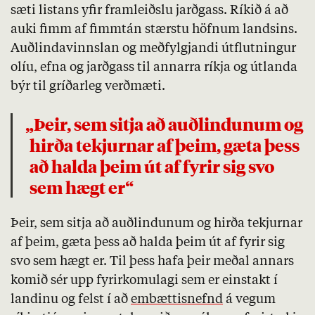
sæti listans yfir framleiðslu jarðgass. Ríkið á að
auki fimm af fimmtán stærstu höfnum landsins.
Auðlindavinnslan og meðfylgjandi útflutningur
olíu, efna og jarðgass til annarra ríkja og útlanda
býr til gríðarleg verðmæti.
„Þeir, sem sitja að auðlindunum og
hirða tekjurnar af þeim, gæta þess
að halda þeim út af fyrir sig svo
sem hægt er“
Þeir, sem sitja að auðlindunum og hirða tekjurnar
af þeim, gæta þess að halda þeim út af fyrir sig
svo sem hægt er. Til þess hafa þeir meðal annars
komið sér upp fyrirkomulagi sem er einstakt í
landinu og felst í að
embættisnefnd
á vegum