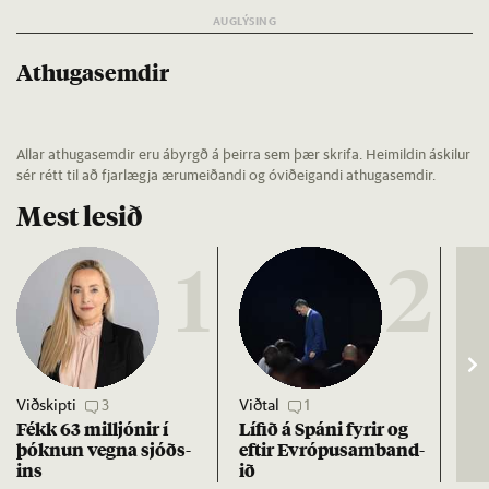
Athugasemdir
Allar athugasemdir eru ábyrgð á þeirra sem þær skrifa. Heimildin áskilur
sér rétt til að fjarlægja ærumeiðandi og óviðeigandi athugasemdir.
Mest lesið
1
2
Viðskipti
3
Viðtal
1
Vet
Fékk 63 millj­ón­ir í
Líf­ið á Spáni fyr­ir og
ESB
þókn­un vegna sjóðs­
eft­ir Evr­ópu­sam­band­
að 
ins
ið