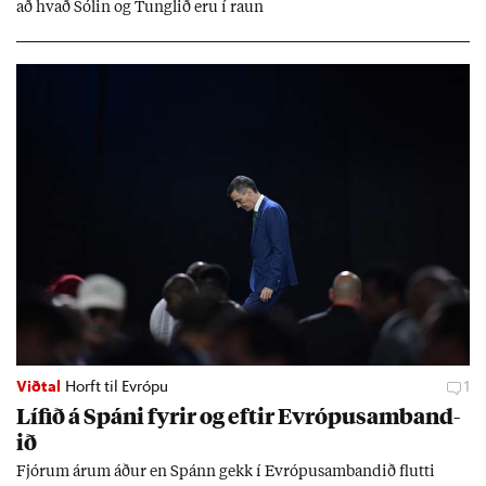
að hvað Sól­in og Tungl­ið eru í raun
Viðtal
Horft til Evrópu
1
Líf­ið á Spáni fyr­ir og eft­ir Evr­ópu­sam­band­
ið
Fjór­um ár­um áð­ur en Spánn gekk í Evr­ópu­sam­band­ið flutti