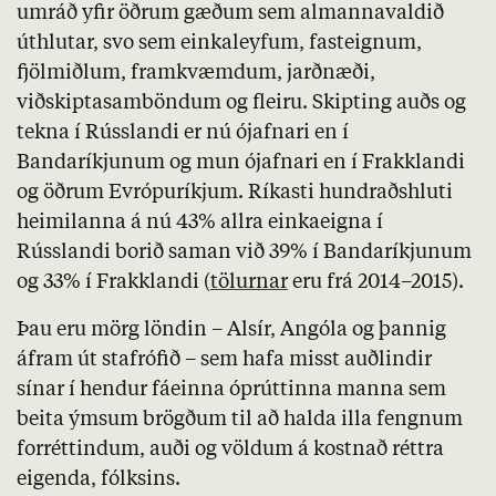
umráð yfir öðrum gæðum sem almannavaldið
úthlutar, svo sem einkaleyfum, fasteignum,
fjölmiðlum, framkvæmdum, jarðnæði,
viðskiptasamböndum og fleiru. Skipting auðs og
tekna í Rússlandi er nú ójafnari en í
Bandaríkjunum og mun ójafnari en í Frakklandi
og öðrum Evrópuríkjum. Ríkasti hundraðshluti
heimilanna á nú 43% allra einkaeigna í
Rússlandi borið saman við 39% í Bandaríkjunum
og 33% í Frakklandi (
tölurnar
eru frá 2014–2015).
Þau eru mörg löndin – Alsír, Angóla og þannig
áfram út stafrófið – sem hafa misst auðlindir
sínar í hendur fáeinna óprúttinna manna sem
beita ýmsum brögðum til að halda illa fengnum
forréttindum, auði og völdum á kostnað réttra
eigenda, fólksins.