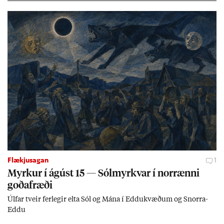
Flækjusagan
1
Myrk­ur í ág­úst 15 — Sól­myrkv­ar í nor­rænni
goða­fræði
Úlf­ar tveir fer­leg­ir elta Sól og Mána í Eddu­kvæð­um og Snorra-
Eddu