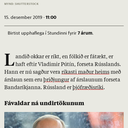
MYND: SHUTTERSTOCK
11:00
15. desember 2019 ·
7 árum
Birtist upphaflega í Stundinni fyrir
.
L
andið okkar er ríkt, en fólkið er fátækt, er
haft eftir Vladimir Pútín, forseta Rússlands.
Hann er nú sagður vera
ríkasti maður heims
með
árslaun sem eru
þriðjungur
af árslaunum forseta
Bandaríkjanna. Rússland er
þjófræðisríki
.
Fávaldar ná undirtökunum