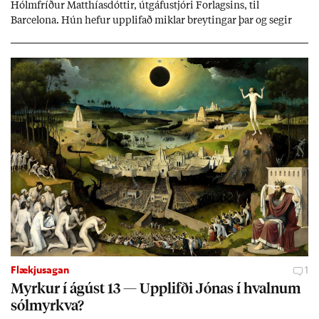
Hólm­fríð­ur Matth­ías­dótt­ir, út­gáfu­stjóri For­lags­ins, til
Barcelona. Hún hef­ur upp­lif­að mikl­ar breyt­ing­ar þar og seg­ir
Evr­ópu­sam­band­ið hafa dælt styrkj­um til Spán­ar og það til ým­
issa mála, eins og til end­ur­bóta á sam­göng­um og land­bún­aði
jafnt sem styrkj­um til menn­ing­ar­mála. Þá hafi katalónsk­an hlot­
ið með­byr.
Flækjusagan
1
Myrk­ur í ág­úst 13 — Upp­lifði Jón­as í hvaln­um
sól­myrkva?