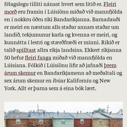
félagslegu tilliti nánast hvert sem litið er.
Fleiri
morð
eru framin í Lúísíönu miðað við mannfjölda
en í nokkru öðru ríki Bandaríkjanna. Barnadauði
er meiri en næstum alls staðar annars staðar um
landið, tekjumunur karla og kvenna er meiri, og
kunnátta í lestri og stærðfræði er minni. Ríkið er
talið
spilltast
allra ríkja landsins. Ekkert ríkjanna
50 hefur
fleiri fanga
miðað við mannfjölda en
Lúísíana. Fólkið í Lúísíönu lifir að jafnaði
þrem
árum skemur
en Bandaríkjamenn að meðaltali og
sex árum skemur en íbúar Kaliforníu og New
York. Allt er þarna sem á eina bók lært.