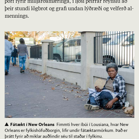
þörf fyr­ir millj­arða­mær­inga, í ljósi þeirr­ar reynslu að
þeir stundi lög­brot og grafi und­an lýð­ræði og vel­ferð al­
menn­ings.
Fátækt í New Orleans
Fimmti hver íbúi í Lousiana, hvar New
Orleans er fylkishöfuðborgin, lifir undir fátæktarmörkum. Það er
þrátt fyrir að miklar auðlindir séu til staðar í fylkinu.