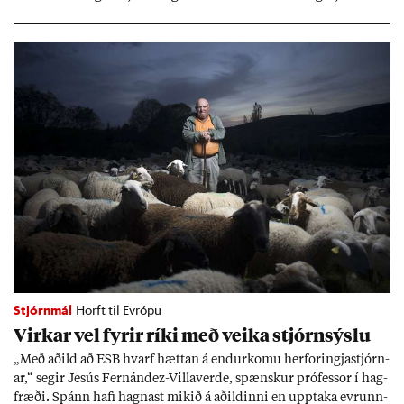
að að­ild að ESB styrki stöðu neyt­enda, en það séu sann­ar­lega víti
til þess að var­ast.
Stjórnmál
Horft til Evrópu
Virk­ar vel fyr­ir ríki með veika stjórn­sýslu
„Með að­ild að ESB hvarf hætt­an á end­ur­komu her­for­ingja­stjórn­
ar,“ seg­ir Jesús Fer­nández-Villa­ver­de, spænsk­ur pró­fess­or í hag­
fræði. Spánn hafi hagn­ast mik­ið á að­ild­inni en upp­taka evr­unn­