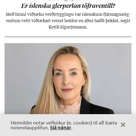
Er ís­lenska glerperl­an töfra­ventill?
Með hinni víð­tæku verð­trygg­ingu var ís­lensk­um fjár­magns­eig­
end­um veitt víð­tæk­ari vernd held­ur en áð­ur hafði þekkst, seg­ir
Ketill Sig­ur­jóns­son.
Heimildin notar vefkökur (e. cookies) til að bæta
Sjá nánar
notendaupplifun.
.
Viðskipti
3