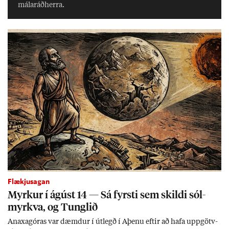
mála­ráð­herra.
Flækjusagan
Myrk­ur í ág­úst 14 — Sá fyrsti sem skildi sól­
myrkva, og Tungl­ið
An­axagór­as var dæmd­ur í út­legð í Aþenu eft­ir að hafa upp­götv­