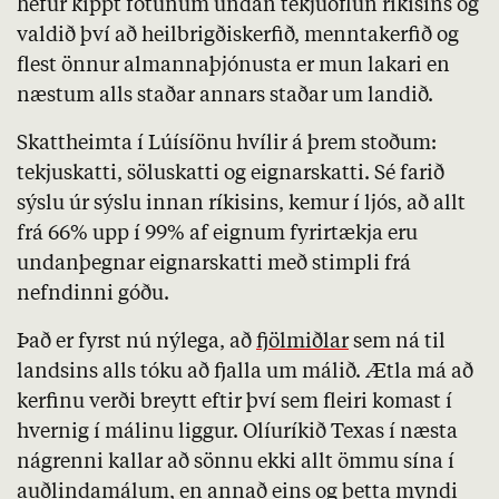
hefur kippt fótunum undan tekjuöflun ríkisins og
valdið því að heilbrigðiskerfið, menntakerfið og
flest önnur almannaþjónusta er mun lakari en
næstum alls staðar annars staðar um landið.
Skattheimta í Lúísíönu hvílir á þrem stoðum:
tekjuskatti, söluskatti og eignarskatti. Sé farið
sýslu úr sýslu innan ríkisins, kemur í ljós, að allt
frá 66% upp í 99% af eignum fyrirtækja eru
undanþegnar eignarskatti með stimpli frá
nefndinni góðu.
Það er fyrst nú nýlega, að
fjölmiðlar
sem ná til
landsins alls tóku að fjalla um málið. Ætla má að
kerfinu verði breytt eftir því sem fleiri komast í
hvernig í málinu liggur. Olíuríkið Texas í næsta
nágrenni kallar að sönnu ekki allt ömmu sína í
auðlindamálum, en annað eins og þetta myndi