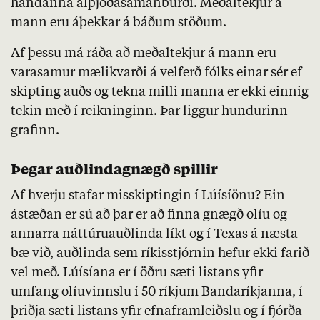
handanna alþjóðasamanburði. Meðaltekjur á
mann eru áþekkar á báðum stöðum.
Af þessu má ráða að meðaltekjur á mann eru
varasamur mælikvarði á velferð fólks einar sér ef
skipting auðs og tekna milli manna er ekki einnig
tekin með í reikninginn. Þar liggur hundurinn
grafinn.
Þegar auðlindagnægð spillir
Af hverju stafar misskiptingin í Lúísíönu? Ein
ástæðan er sú að þar er að finna gnægð olíu og
annarra náttúruauðlinda líkt og í Texas á næsta
bæ við, auðlinda sem ríkisstjórnin hefur ekki farið
vel með. Lúísíana er í öðru sæti listans yfir
umfang olíuvinnslu í 50 ríkjum Bandaríkjanna, í
þriðja sæti listans yfir efnaframleiðslu og í fjórða