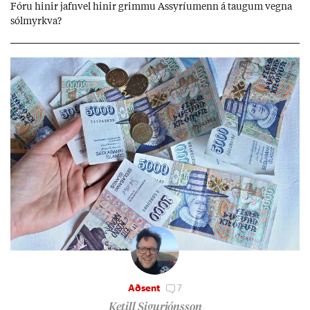
Fóru hinir jafn­vel hinir grimmu Ass­yríu­menn á taug­um vegna
sól­myrkva?
Aðsent
7
Ketill Sigurjónsson