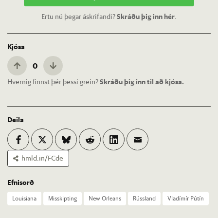
Ertu nú þegar áskrifandi?
Skráðu þig inn hér
.
Kjósa
0
Hvernig finnst þér þessi grein?
Skráðu þig inn til að kjósa.
Deila
hmld.in/FCde
Efnisorð
Louisi­ana
Mis­skipt­ing
New Or­le­ans
Rúss­land
Vla­dímír Pútín