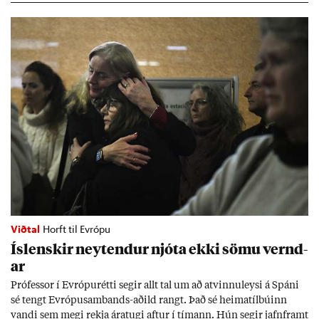
Viðtal
Horft til Evrópu
Ís­lensk­ir neyt­end­ur njóta ekki sömu vernd­
ar
Pró­fess­or í Evr­ópu­rétti seg­ir allt tal um að at­vinnu­leysi á Spáni
sé tengt Evr­ópu­sam­bands-að­ild rangt. Það sé heima­tíl­bú­inn
vandi sem megi rekja ára­tugi aft­ur í tím­ann. Hún seg­ir jafn­framt