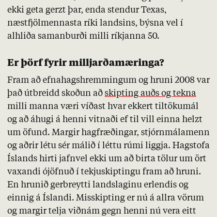
ekki geta gerzt þar, enda stendur Texas,
næstfjölmennasta ríki landsins, býsna vel í
alhliða samanburði milli ríkjanna 50.
Er þörf fyrir milljarðamæringa?
Fram að efnahagshremmingum og hruni 2008 var
það útbreidd skoðun að
skipting auðs og tekna
milli manna væri víðast hvar ekkert tiltökumál
og að áhugi á henni vitnaði ef til vill einna helzt
um öfund. Margir hagfræðingar, stjórnmálamenn
og aðrir létu sér málið í léttu rúmi liggja. Hagstofa
Íslands hirti jafnvel ekki um að birta tölur um ört
vaxandi ójöfnuð í tekjuskiptingu fram að hruni.
En hrunið gerbreytti landslaginu erlendis og
einnig á Íslandi. Misskipting er nú á allra vörum
og margir telja viðnám gegn henni nú vera eitt