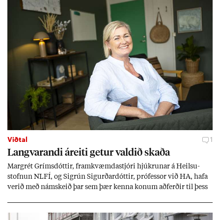
Viðtal
1
Langvar­andi áreiti get­ur vald­ið skaða
Mar­grét Gríms­dótt­ir, fram­kvæmda­stjóri hjúkr­un­ar á Heilsu­
stofn­un NLFÍ, og Sigrún Sig­urð­ar­dótt­ir, pró­fess­or við HA, hafa
ver­ið með nám­skeið þar sem þær kenna kon­um að­ferð­ir til þess
að tak­ast á við streitu og af­leið­ing­ar áfalla.