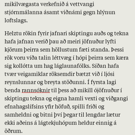
mikilvægasta verkefnið á vettvangi
stjórnmálanna ásamt viðnámi gegn hlýnun
loftslags.
Helztu rökin fyrir jafnari skiptingu auðs og tekna
hafa jafnan verið þau að meiri jöfnuður lyfti
kjörum þeirra sem höllustum fæti standa. Þessi
rök voru víða talin léttvæg í hópi þeirra sem kæra
sig kollótta um hag láglaunafólks. Síðan hafa
tvær veigamiklar röksemdir bætzt við í ljósi
reynslunnar og breyta stöðunni. Í fyrsta lagi
benda
rannsóknir
til þess að mikill ójöfnuður í
skiptingu tekna og eigna hamli vexti og viðgangi
efnahagslífsins yfir höfuð, spilli friði og
samheldni og bitni því þegar til lengdar lætur
ekki aðeins á lágtekjuhópum heldur einnig á
öðrum.