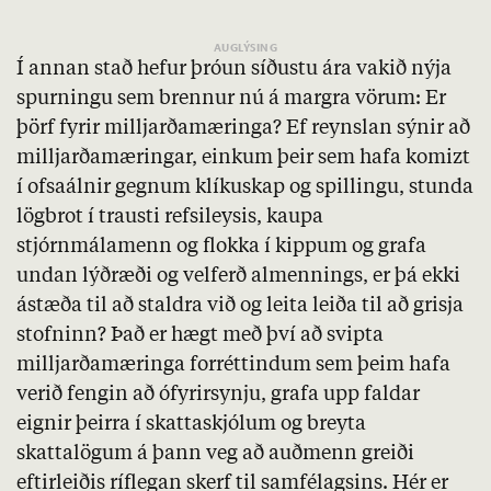
Í annan stað hefur þróun síðustu ára vakið nýja
spurningu sem brennur nú á margra vörum: Er
þörf fyrir milljarðamæringa? Ef reynslan sýnir að
milljarðamæringar, einkum þeir sem hafa komizt
í ofsaálnir gegnum klíkuskap og spillingu, stunda
lögbrot í trausti refsileysis, kaupa
stjórnmálamenn og flokka í kippum og grafa
undan lýðræði og velferð almennings, er þá ekki
ástæða til að staldra við og leita leiða til að grisja
stofninn? Það er hægt með því að svipta
milljarðamæringa forréttindum sem þeim hafa
verið fengin að ófyrirsynju, grafa upp faldar
eignir þeirra í skattaskjólum og breyta
skattalögum á þann veg að auðmenn greiði
eftirleiðis ríflegan skerf til samfélagsins. Hér er