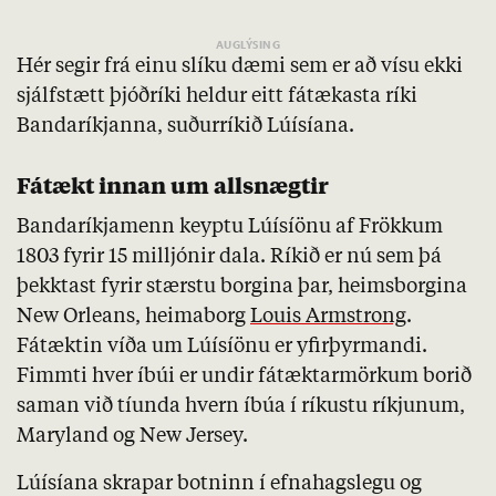
Hér segir frá einu slíku dæmi sem er að vísu ekki
sjálfstætt þjóðríki heldur eitt fátækasta ríki
Bandaríkjanna, suðurríkið Lúísíana.
Fátækt innan um allsnægtir
Bandaríkjamenn keyptu Lúísíönu af Frökkum
1803 fyrir 15 milljónir dala. Ríkið er nú sem þá
þekktast fyrir stærstu borgina þar, heimsborgina
New Orleans, heimaborg
Louis Armstrong
.
Fátæktin víða um Lúísíönu er yfirþyrmandi.
Fimmti hver íbúi er undir fátæktarmörkum borið
saman við tíunda hvern íbúa í ríkustu ríkjunum,
Maryland og New Jersey.
Lúísíana skrapar botninn í efnahagslegu og