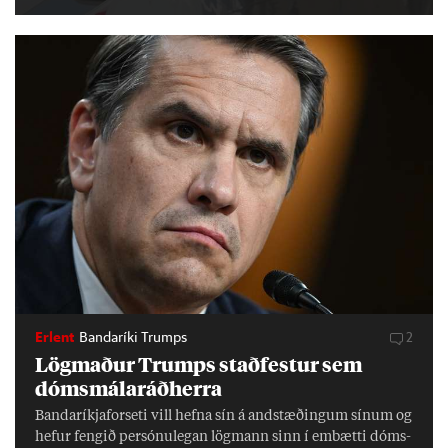
Erlent
Bandaríki Trumps
2
Lög­mað­ur Trumps stað­fest­ur sem
dóms­mála­ráð­herra
Banda­ríkja­for­seti vill hefna sín á and­stæð­ing­um sín­um og
hef­ur feng­ið per­sónu­leg­an lög­mann sinn í embætti dóms­