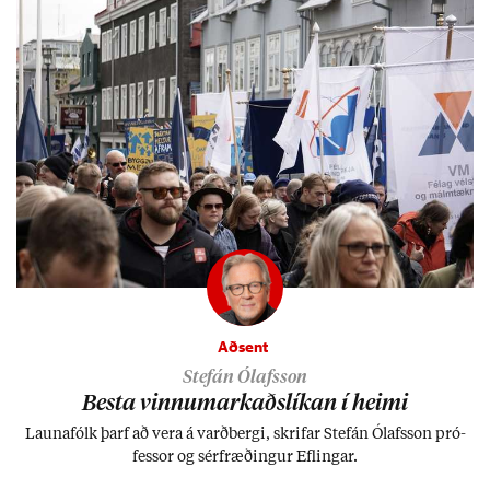
Aðsent
Stefán Ólafsson
Besta vinnu­mark­aðs­lík­an í heimi
Launa­fólk þarf að vera á varð­bergi, skrif­ar Stefán Ólafs­son pró­
fess­or og sér­fræð­ing­ur Efl­ing­ar.