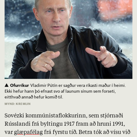
Ofurríkur
Vladimir Pútín er sagður vera ríkasti maður í heimi.
Ekki hefur hann þó efnast svo af launum sínum sem forseti,
eitthvað annað hefur komið til.
MYND: KREMLIN
Sovézki kommúnistaflokkurinn, sem stjórnaði
Rússlandi frá byltingu 1917 fram að hruni 1991,
var
glæpafélag
frá fyrstu tíð. Betra tók að vísu við