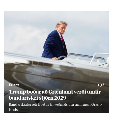
ar hafi engu að síð­ur skap­að áskor­an­ir.
Erlent
3
Trump boð­ar að Græn­land verði und­ir
banda­rískri stjórn 2029
Banda­ríkja­for­seti hvet­ur til veð­máls um inn­limun Græn­
lands.