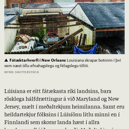
Fátæktarhverfi í New Orleans
Louisiana skrapar botninn í því
sem næst öllu efnahagslegu og félagslegu tilliti.
MYND: SHUTTERSTOCK
Lúísíana er eitt fátækasta ríki landsins, bara
rösklega hálfdrættingur á við Maryland og New
Jersey, mælt í meðaltekjum heimilanna. Samt eru
heildartekjur fólksins í Lúísíönu litlu minni en í
Finnlandi sem skorar landa hæst í allra