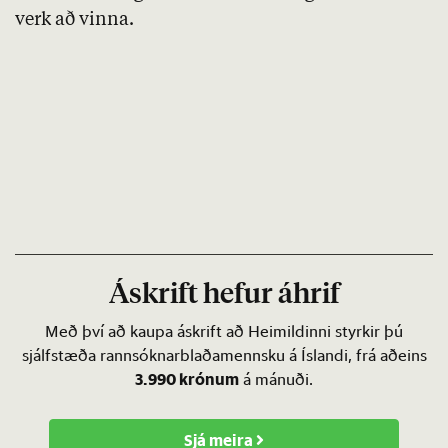
verk að vinna.
Áskrift hefur áhrif
Með því að kaupa áskrift að Heimildinni styrkir þú
sjálfstæða rannsóknarblaðamennsku á Íslandi, frá aðeins
3.990 krónum
á mánuði.
Sjá meira