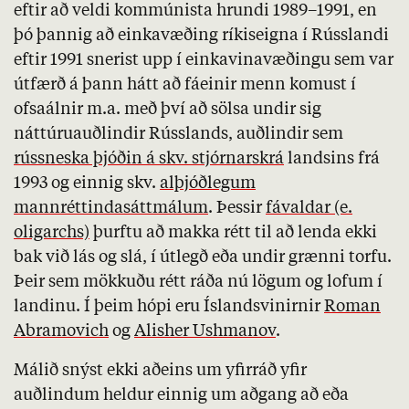
eftir að veldi kommúnista hrundi 1989–1991, en
þó þannig að einkavæðing ríkiseigna í Rússlandi
eftir 1991 snerist upp í einkavinavæðingu sem var
útfærð á þann hátt að fáeinir menn komust í
ofsaálnir m.a. með því að sölsa undir sig
náttúruauðlindir Rússlands, auðlindir sem
rússneska þjóðin á skv. stjórnarskrá
landsins frá
1993 og einnig skv.
alþjóðlegum
mannréttindasáttmálum
. Þessir
fávaldar (e.
oligarchs)
þurftu að makka rétt til að lenda ekki
bak við lás og slá, í útlegð eða undir grænni torfu.
Þeir sem mökkuðu rétt ráða nú lögum og lofum í
landinu. Í þeim hópi eru Íslandsvinirnir
Roman
Abramovich
og
Alisher Ushmanov
.
Málið snýst ekki aðeins um yfirráð yfir
auðlindum heldur einnig um aðgang að eða