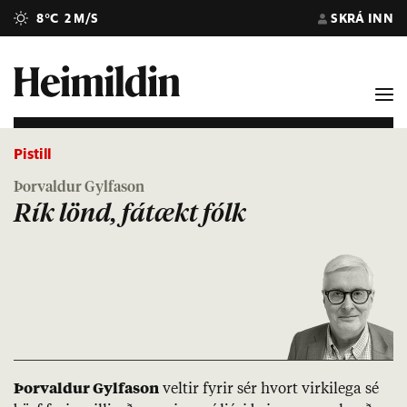
8°C
2 M/S
SKRÁ INN
Pistill
Þorvaldur Gylfason
Rík lönd, fátækt fólk
Þor­vald­ur Gylfa­son
velt­ir fyr­ir sér hvort virki­lega sé