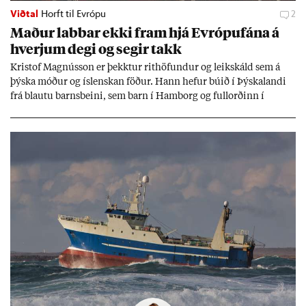
Viðtal
Horft til Evrópu
2
Mað­ur labb­ar ekki fram hjá Evr­ópuf­ána á
hverj­um degi og seg­ir takk
Kri­stof Magnús­son er þekkt­ur rit­höf­und­ur og leik­skáld sem á
þýska móð­ur og ís­lensk­an föð­ur. Hann hef­ur bú­ið í Þýskalandi
frá blautu barns­beini, sem barn í Ham­borg og full­orð­inn í
Berlín, en er vel kunn­ug­ur á Ís­landi og tal­ar ís­lensku. Hvernig
ætli hann upp­lifi að búa í landi inn­an Evr­ópu­sam­bands­ins?