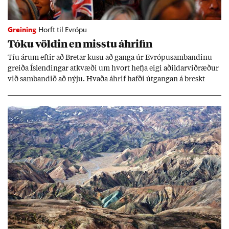
Greining
Horft til Evrópu
Tóku völd­in en misstu áhrif­in
Tíu ár­um eft­ir að Bret­ar kusu að ganga úr Evr­ópu­sam­band­inu
greiða Ís­lend­ing­ar at­kvæði um hvort hefja eigi að­ild­ar­við­ræð­ur
við sam­band­ið að nýju. Hvaða áhrif hafði út­gang­an á breskt
sam­fé­lag og hvaða lex­íu geta Ís­lend­ing­ar lært af henni?