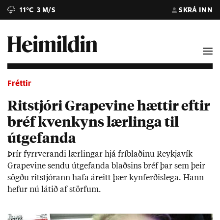
11°C
3 M/S
SKRÁ INN
Fréttir
Ritstjóri Grapevine hættir eftir
bréf kvenkyns lærlinga til
útgefanda
Þrír fyrr­ver­andi lær­ling­ar hjá fríblað­inu Reykja­vík
Grapevine sendu út­gef­anda blaðs­ins bréf þar sem þeir
sögðu rit­stjór­ann hafa áreitt þær kyn­ferð­is­lega. Hann
hef­ur nú lát­ið af störf­um.