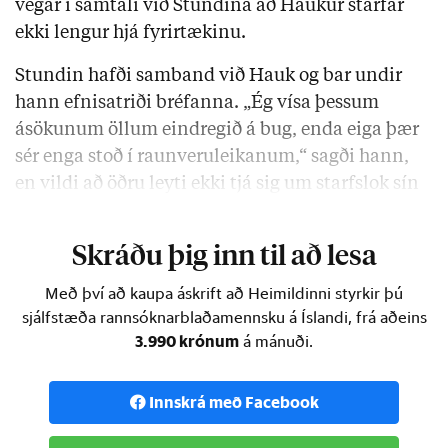
vegar í samtali við Stundina að Haukur starfar
ekki lengur hjá fyrirtækinu.
Stundin hafði samband við Hauk og bar undir
hann efnisatriði bréfanna. „Ég vísa þessum
ásökunum öllum eindregið á bug, enda eiga þær
sér enga stoð í raunveruleikanum,“ sagði hann,
en vildi að öðru leyti ekki tjá sig um starfslok sín
hjá Grapevine.
Skráðu þig inn til að lesa
Með því að kaupa áskrift að Heimildinni styrkir þú
sjálfstæða rannsóknarblaðamennsku á Íslandi, frá aðeins
3.990 krónum
á mánuði.
Innskrá með Facebook