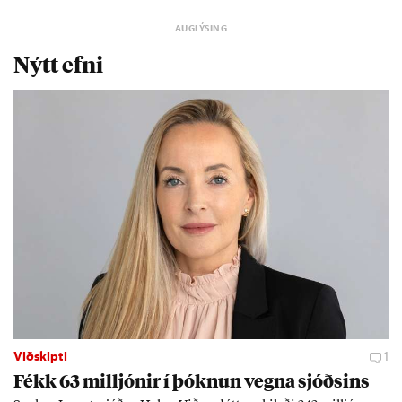
Nýtt efni
Viðskipti
1
Fékk 63 millj­ón­ir í þókn­un vegna sjóðs­ins