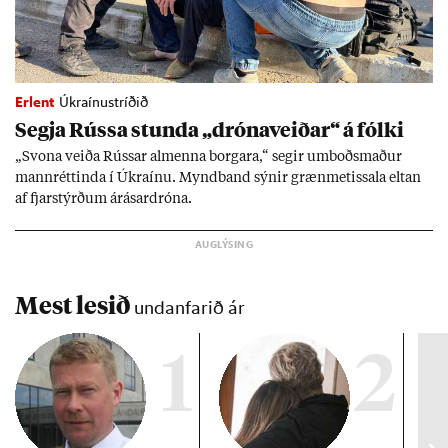
Erlent
Úkraínustríðið
Segja Rússa stunda „dróna­veið­ar“ á fólki
„Svona veiða Rúss­ar al­menna borg­ara,“ seg­ir um­boðs­mað­ur
mann­rétt­inda í Úkraínu. Mynd­band sýn­ir græn­met­issala elt­an
af fjar­stýrð­um árás­ar­dróna.
Mest lesið
undanfarið ár
1
2