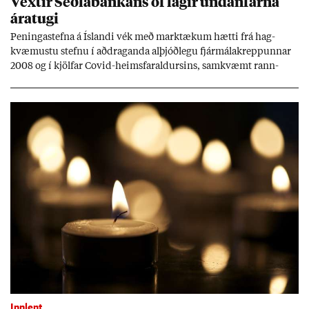
Vext­ir Seðla­bank­ans of lág­ir und­an­farna
ára­tugi
Pen­inga­stefna á Ís­landi vék með mark­tæk­um hætti frá hag­
kvæm­ustu stefnu í að­drag­anda al­þjóð­legu fjár­málakrepp­unn­ar
2008 og í kjöl­far Covid-heims­far­ald­urs­ins, sam­kvæmt rann­
sókn­ar­rit­gerð Seðla­bank­ans. Vext­ir hafa al­mennt ver­ið of lág­ir.
Tíð áföll og óvissa tor­velda hag­stjórn á Ís­landi.
Innlent