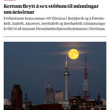
Kert­um fleytt á sex stöð­um til minn­ing­ar
um árás­irn­ar
Frið­arsinn­ar koma sam­an við Tjörn­ina í Reykja­vík og á Pat­reks­
firði, Ísa­firði, Ak­ur­eyri, Seyð­is­firði og Reyð­ar­firði á fimmtu­dags­
kvöld til að minn­ast fórn­ar­lamba kjarn­orku­árás­anna í Hírósíma
og Naga­sakí.