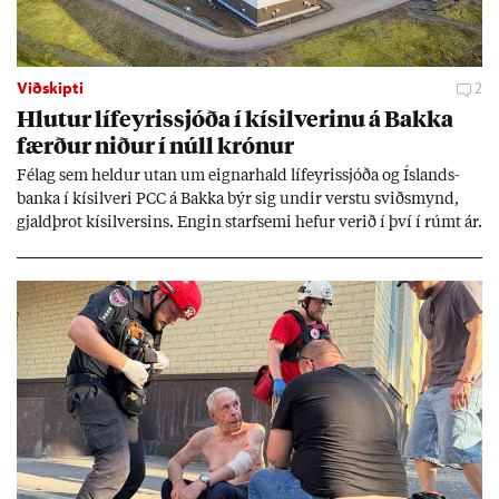
Viðskipti
2
Hlut­ur líf­eyr­is­sjóða í kís­il­ver­inu á Bakka
færð­ur nið­ur í núll krón­ur
Fé­lag sem held­ur ut­an um eign­ar­hald líf­eyr­is­sjóða og Ís­lands­
banka í kís­il­veri PCC á Bakka býr sig und­ir verstu sviðs­mynd,
gjald­þrot kís­il­vers­ins. Eng­in starf­semi hef­ur ver­ið í því í rúmt ár.