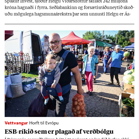
Spak­ur In­vest, sjóð­ur Helgu Við­ars­dótt­ur skil­aði 242 millj­óna
króna hagn­aði í fyrra. Seðla­bank­inn og for­sæt­is­ráðu­neyt­ið skoð­
uðu mögu­lega hags­muna­árekstra þar sem unnusti Helgu er Ás­
geir Jóns­son seðla­banka­stjóri.
Vettvangur
Horft til Evrópu
ESB-rík­ið sem er plag­að af verð­bólgu