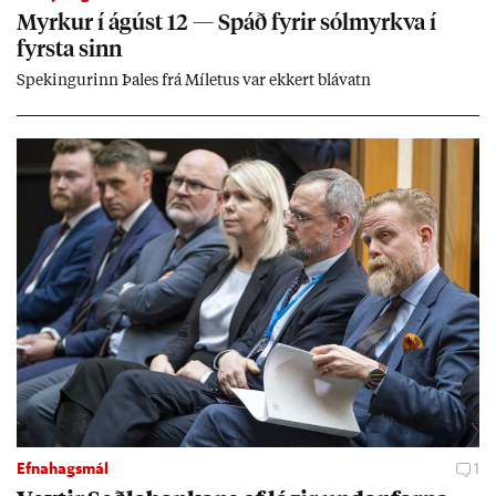
Myrk­ur í ág­úst 12 — Spáð fyr­ir sól­myrkva í
fyrsta sinn
Spek­ing­ur­inn Þa­les frá Míletus var ekk­ert blá­vatn
Efnahagsmál
1