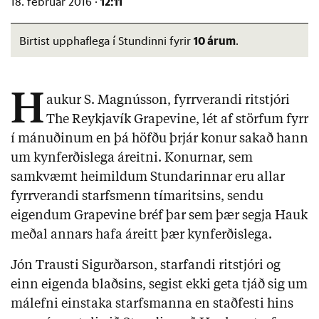
12:11
18. febrúar 2016 ·
10 árum
Birtist upphaflega í Stundinni fyrir
.
H
aukur S. Magnússon, fyrrverandi ritstjóri
The Reykjavík Grapevine, lét af störfum fyrr
í mánuðinum en þá höfðu þrjár konur sakað hann
um kynferðislega áreitni. Konurnar, sem
samkvæmt heimildum Stundarinnar eru allar
fyrrverandi starfsmenn tímaritsins, sendu
eigendum Grapevine bréf þar sem þær segja Hauk
meðal annars hafa áreitt þær kynferðislega.
Jón Trausti Sigurðarson, starfandi ritstjóri og
einn eigenda blaðsins, segist ekki geta tjáð sig um
málefni einstaka starfsmanna en staðfesti hins