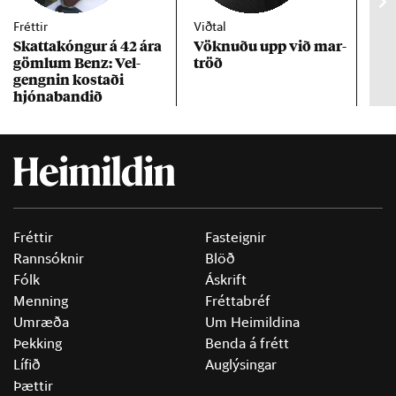
Fréttir
Viðtal
Inn
Skattakóng­ur á 42 ára
Vökn­uðu upp við mar­
RÚV
göml­um Benz: Vel­
tröð
Mar
gengn­in kostaði
un
hjóna­band­ið
Fréttir
Fasteignir
Rannsóknir
Blöð
Fólk
Áskrift
Menning
Fréttabréf
Umræða
Um Heimildina
Þekking
Benda á frétt
Lífið
Auglýsingar
Þættir