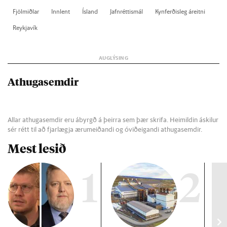
Fjöl­miðl­ar
Inn­lent
Ís­land
Jafn­rétt­is­mál
Kyn­ferð­is­leg áreitni
Reykja­vík
Athugasemdir
Allar athugasemdir eru ábyrgð á þeirra sem þær skrifa. Heimildin áskilur
sér rétt til að fjarlægja ærumeiðandi og óviðeigandi athugasemdir.
Mest lesið
1
2