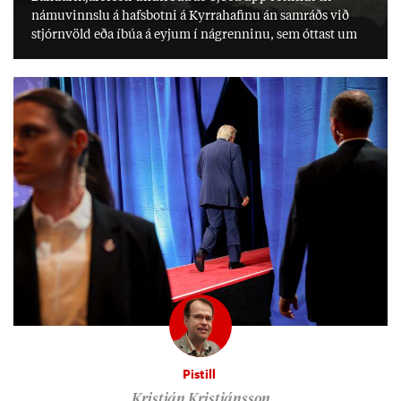
námu­vinnslu á hafs­botni á Kyrra­haf­inu án sam­ráðs við
stjórn­völd eða íbúa á eyj­um í ná­grenn­inu, sem ótt­ast um
lífs­við­ur­væri sitt og um­hverfi.
Pistill
Kristján Kristjánsson