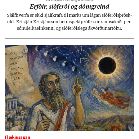
Erfð­ir, sið­ferði og dómgreind
Sjálf­hverfa er ekki sjálf­krafa til marks um lág­an sið­ferð­is­þrösk­
uld. Kristján Kristjáns­son heim­speki­pró­fess­or rann­sak­aði per­
sónu­leika­ein­kenni og sið­ferð­is­lega ákvörð­un­ar­töku.
Flækjusagan