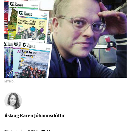
MYND:
Áslaug Karen Jóhannsdóttir