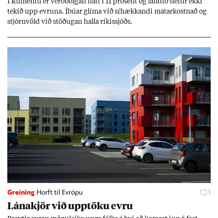
Í Rúm­en­íu er verð­bólg­an hátt í 11 pró­sent og land­ið hef­ur ekki
tek­ið upp evr­una. Íbú­ar glíma við sí­hækk­andi mat­ar­kostn­að og
stjórn­völd við stöð­ug­an halla rík­is­sjóðs.
Greining
Horft til Evrópu
1
Lána­kjör við upp­töku evru