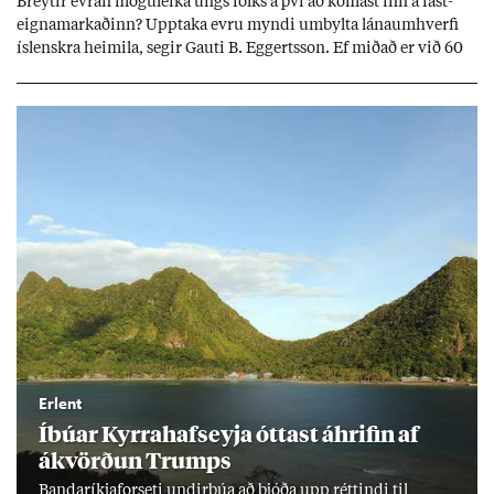
Breyt­ir evr­an mögu­leika ungs fólks á því að kom­ast inn á fast­
eigna­mark­að­inn? Upp­taka evru myndi um­bylta lánaum­hverfi
ís­lenskra heim­ila, seg­ir Gauti B. Eggerts­son. Ef mið­að er við 60
millj­óna króna lán til 25 ára myndi mán­að­ar­leg greiðslu­byrði
lækka um þriðj­ung.
Erlent
Íbú­ar Kyrra­hafs­eyja ótt­ast áhrif­in af
ákvörð­un Trumps
Banda­ríkja­for­seti und­ir­búa að bjóða upp rétt­indi til