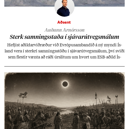
Aðsent
Auðunn Arnórsson
Sterk samn­ings­staða í sjáv­ar­út­vegs­mál­um
Hefj­ist að­ild­ar­við­ræð­ur við Evr­ópu­sam­band­ið á ný myndi Ís­
land vera í sterkri samn­ings­stöðu í sjáv­ar­út­vegs­mál­um, því sviði
sem flest­ir vænta að ráði úr­slit­um um hvort um ESB-að­ild Ís­
lands geti sam­ist. Hvað land­bún­að­ar­mál snert­ir myndi stuðn­
ing­ur við bænd­ur og dreif­býli breyt­ast mik­ið frá nú­ver­andi
kerfi, en sveigj­an­leiki til lausna er um­tals­verð­ur.