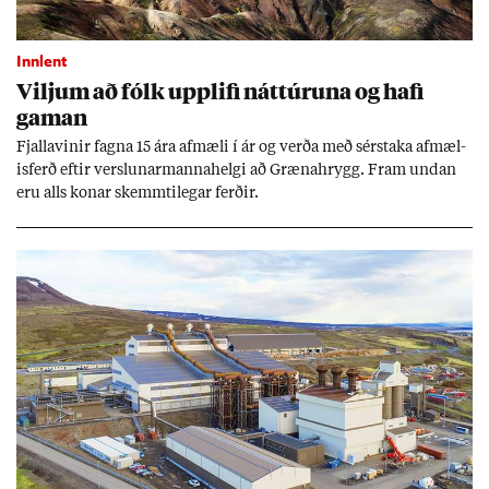
Innlent
Vilj­um að fólk upp­lifi nátt­úr­una og hafi
gam­an
Fjalla­vin­ir fagna 15 ára af­mæli í ár og verða með sér­staka af­mæl­
is­ferð eft­ir versl­un­ar­manna­helgi að Græna­hrygg. Fram und­an
eru alls kon­ar skemmti­leg­ar ferð­ir.