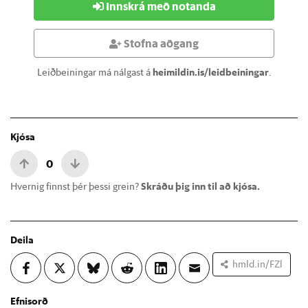
Innskrá með notanda
Stofna aðgang
Leiðbeiningar má nálgast á
heimildin.is/leidbeiningar
.
Kjósa
0
Hvernig finnst þér þessi grein?
Skráðu þig inn til að kjósa.
Deila
hmld.in/FZl
Efnisorð