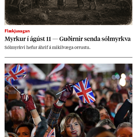
Flækjusagan
Myrk­ur í ág­úst 11 — Guð­irn­ir senda sól­myrkva
Sól­myrkvi hef­ur áhrif á mik­il­væga orr­ustu.