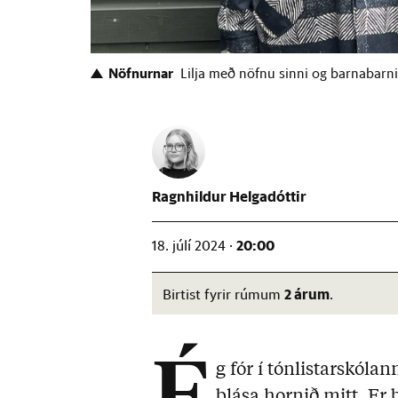
Nöfnurnar
Lilja með nöfnu sinni og barnabarni
Ragnhildur Helgadóttir
20:00
18. júlí 2024 ·
2 árum
Birtist fyrir rúmum
.
g fór í tónlistarskólan
blása hornið mitt. Er 