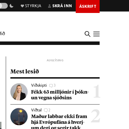
STYRKJA
SKRÁ INN
ÁSKRIFT
fið
Mest lesið
Viðskipti
3
1
Fékk 63 millj­ón­ir í þókn­
un vegna sjóðs­ins
Viðtal
2
2
Mað­ur labb­ar ekki fram
hjá Evr­ópuf­ána á hverj­
um degi og seg­ir takk