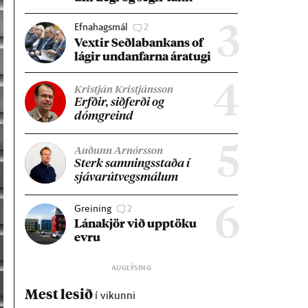
Efnahagsmál
2
3
Vext­ir Seðla­bank­ans of
lág­ir und­an­farna ára­tugi
4
Kristján Kristjánsson
Erfð­ir, sið­ferði og
dómgreind
5
Auðunn Arnórsson
Sterk samn­ings­staða í
sjáv­ar­út­vegs­mál­um
Greining
2
6
Lána­kjör við upp­töku
evru
Mest lesið
í vikunni