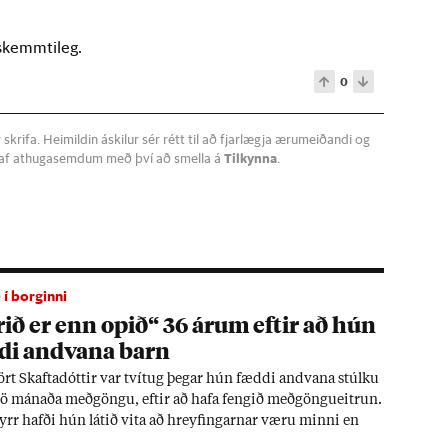
 skemmtileg.
0
krifa. Heimildin áskilur sér rétt til að fjarlægja ærumeiðandi og
a af athugasemdum með því að smella á
Tilkynna
.
 í borginni
­ið er enn op­ið“ 36 ár­um eft­ir að hún
di and­vana barn
ört Skafta­dótt­ir var tví­tug þeg­ar hún fæddi and­vana stúlku
 sjö mán­aða með­göngu, eft­ir að hafa feng­ið með­göngu­eitrun.
yrr hafði hún lát­ið vita að hreyf­ing­arn­ar væru minni en
r ekki at­hug­að.