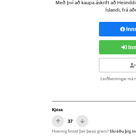
Með því að kaupa áskrift að Heimild
Íslandi, frá a
Inn
Inn
Leiðbeiningar má n
Kjósa
37
Hvernig finnst þér þessi grein?
Skráðu þig inn