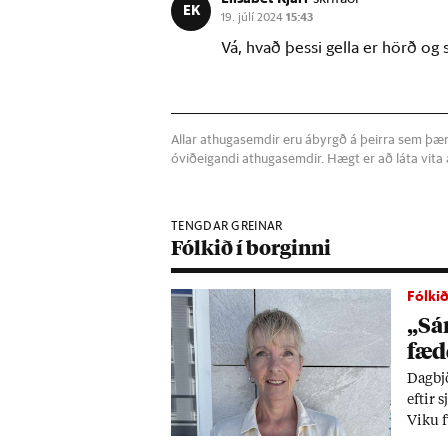
EK
19. júlí 2024
15:43
Vá, hvað þessi gella er hörð og
Allar athugasemdir eru ábyrgð á þeirra sem þær s
óviðeigandi athugasemdir. Hægt er að láta vit
TENGDAR GREINAR
Fólkið í borginni
Fólkið
„Sár
fæd
Dag­bj
eft­ir
Viku f
það va