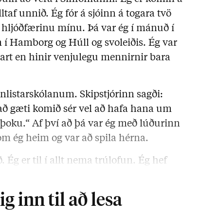
lltaf unnið. Ég fór á sjóinn á togara tvö
a hljóðfærinu mínu. Þá var ég í mánuð í
 í Hamborg og Húll og svoleiðis. Ég var
art en hinir venjulegu mennirnir bara
ónlistarskólanum. Skipstjórinn sagði:
Það gæti komið sér vel að hafa hana um
í þoku.“ Af því að þá var ég með lúðurinn
kom ég heim og var að spila hérna.
. Ég er til í allt nema trúlofun. Ég hef
g inn til að lesa