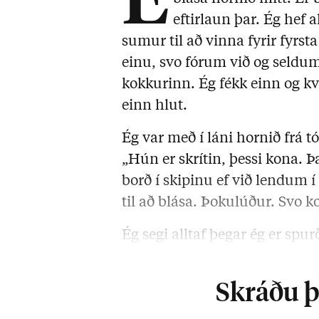
É
eftirlaun þar. Ég hef a
sumur til að vinna fyrir fyrst
einu, svo fórum við og seldum
kokkurinn. Ég fékk einn og kv
einn hlut.
Ég var með í láni hornið frá t
„Hún er skrítin, þessi kona. 
borð í skipinu ef við lendum 
til að blása. Þokulúður. Svo 
Ég segi alltaf þegar ég er spurð
aldrei verið …
Skráðu þi