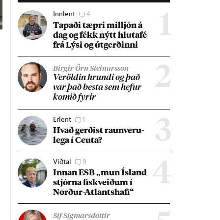
Innlent
4
1
Tap­aði tæpri millj­ón á
dag og fékk nýtt hluta­fé
frá Lýsi og út­gerð­inni
2
Birgir Örn Steinarsson
Ver­öld­in hrundi og það
var það besta sem hef­ur
kom­ið fyr­ir
Erlent
1
3
Hvað gerð­ist raun­veru­
lega í Ceuta?
Viðtal
9
4
Inn­an ESB „mun Ís­land
stjórna fisk­veið­um í
Norð­ur-Atlants­hafi“
Sif Sigmarsdóttir