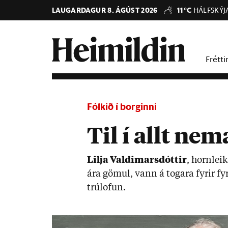
LAUGARDAGUR 8. ÁGÚST 2026
11°C
HÁLFSKÝJ
Frétti
Fólkið í borginni
Til í allt ne
Lilja Valdi­mars­dótt­ir
, horn­leik
ára göm­ul, vann á tog­ara fyr­ir fyr
trú­lof­un.