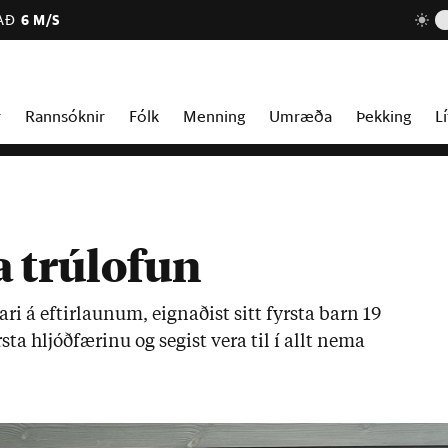
AÐ
6 M/S
r
Rannsóknir
Fólk
Menning
Umræða
Þekking
Lí
ma trúlofun
­ari á eft­ir­laun­um, eign­að­ist sitt fyrsta barn 19
sta hljóð­fær­inu og seg­ist vera til í allt nema