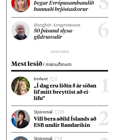
5
Þeg­ar Evr­ópu­sam­band­ið
bann­aði brjósta­skor­ur
6
Borgþór Arngrímsson
50 þús­und slysa­
gildrusval­ir
Mest lesið
í mánuðinum
Innlent
2
1
„Í dag eru lið­in 5 ár síð­an
líf mitt breytt­ist að ei­
lífu“
Stjórnmál
14
2
Vill bera að­ild Ís­lands að
ESB und­ir Banda­rík­in
Stjórnmál
9