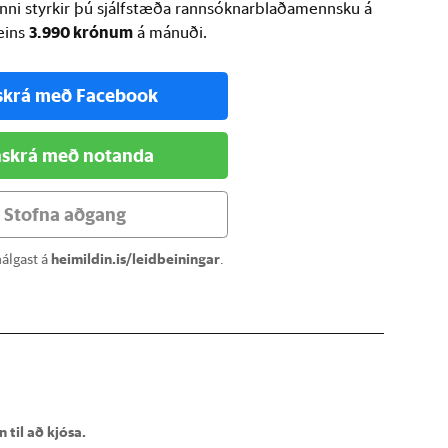
inni styrkir þú sjálfstæða rannsóknarblaðamennsku á
3.990 krónum
ðeins
á mánuði.
skrá með Facebook
skrá með notanda
Stofna aðgang
álgast á
heimildin.is/leidbeiningar
.
 til að kjósa.