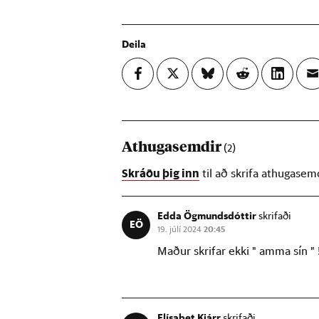
Deila
Athugasemdir
(2)
Skráðu þig inn
til að skrifa athugasem
Edda Ögmundsdóttir
skrifaði
EÖ
19. júlí 2024
20:45
Maður skrifar ekki " amma sín " 
Elísabet Kjárr
skrifaði