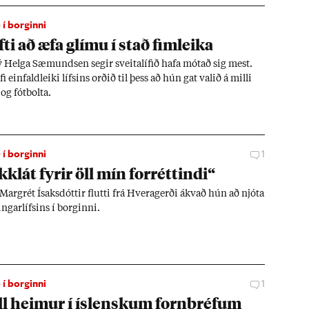
 í borginni
ti að æfa glímu í stað fim­leika
Helga Sæ­mundsen seg­ir sveita­líf­ið hafa mót­að sig mest.
i ein­fald­leiki lífs­ins orð­ið til þess að hún gat val­ið á milli
og fót­bolta.
 í borginni
1
k­lát fyr­ir öll mín for­rétt­indi“
 Mar­grét Ísaks­dótt­ir flutti frá Hvera­gerði ákvað hún að njóta
g­ar­lífs­ins í borg­inni.
 í borginni
1
l heim­ur í ís­lensk­um forn­bréf­um