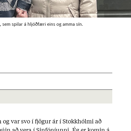
, sem spilar á hljóðfæri eins og amma sín.
n og var svo í fjögur ár í Stokkhólmi að
búin að vera í Sinfóníunni. Ég er komin á