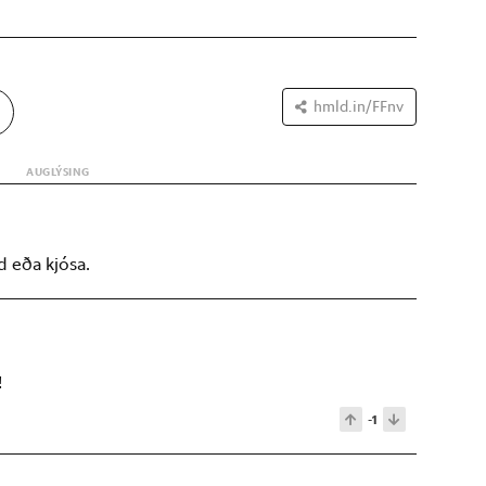
hmld.in/FFnv
d eða kjósa.
!
-1