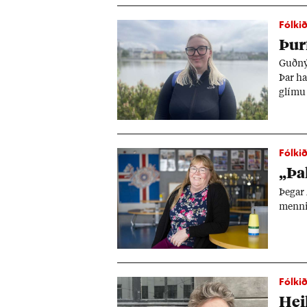
Fólkið
Þurf
Guðný 
Þar haf
glímu 
Fólkið
„Þak
Þeg­ar
menn­in
Fólkið
Heil