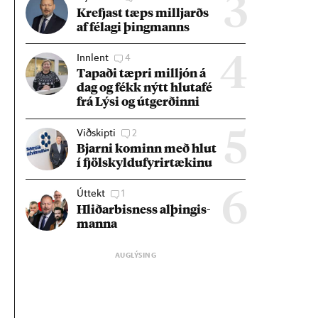
3
Krefjast tæps millj­arðs
af fé­lagi þing­manns
Innlent
4
4
Tap­aði tæpri millj­ón á
dag og fékk nýtt hluta­fé
frá Lýsi og út­gerð­inni
Viðskipti
2
5
Bjarni kom­inn með hlut
í fjöl­skyldu­fyr­ir­tæk­inu
Úttekt
1
6
Hlið­ar­bis­ness al­þing­is­
manna