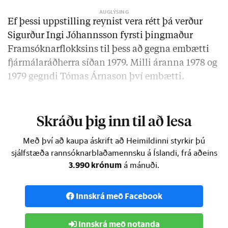
Ef þessi uppstilling reynist vera rétt þá verður
Sigurður Ingi Jóhannsson fyrsti þingmaður
Framsóknarflokksins til þess að gegna embætti
fjármálaráðherra síðan 1979. Milli áranna 1978 og
1979 gegndi Tómas Árnason því embætti.
Búist er við því að ný ríkisstjórn verði kynnt …
Skráðu þig inn til að lesa
Með því að kaupa áskrift að Heimildinni styrkir þú
sjálfstæða rannsóknarblaðamennsku á Íslandi, frá aðeins
3.990 krónum
á mánuði.
Innskrá með Facebook
Innskrá með notanda