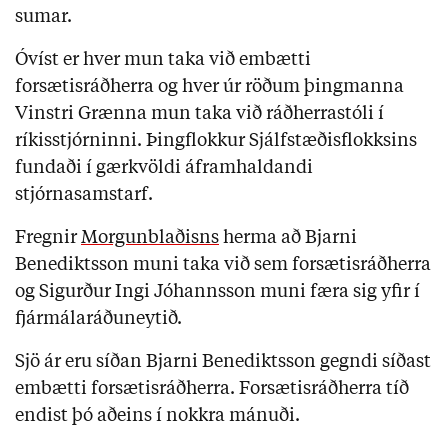
sumar.
Óvíst er hver mun taka við embætti
forsætisráðherra og hver úr röðum þingmanna
Vinstri Grænna mun taka við ráðherrastóli í
ríkisstjórninni. Þingflokkur Sjálfstæðisflokksins
fundaði í gærkvöldi áframhaldandi
stjórnasamstarf.
Fregnir
Morgunblaðisns
herma að Bjarni
Benediktsson muni taka við sem forsætisráðherra
og Sigurður Ingi Jóhannsson muni færa sig yfir í
fjármálaráðuneytið.
Sjö ár eru síðan Bjarni Benediktsson gegndi síðast
embætti forsætisráðherra. Forsætisráðherra tíð
endist þó aðeins í nokkra mánuði.