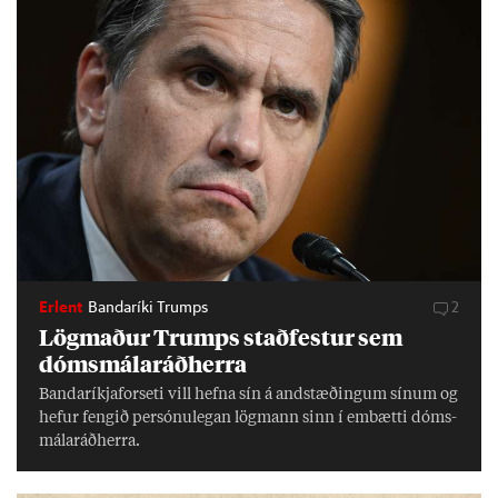
Erlent
Bandaríki Trumps
2
Lög­mað­ur Trumps stað­fest­ur sem
dóms­mála­ráð­herra
Banda­ríkja­for­seti vill hefna sín á and­stæð­ing­um sín­um og
hef­ur feng­ið per­sónu­leg­an lög­mann sinn í embætti dóms­
mála­ráð­herra.