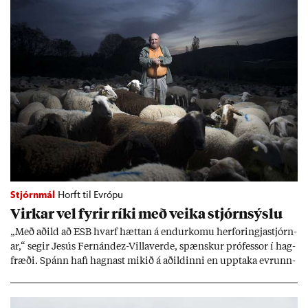
Stjórnmál
Horft til Evrópu
Virk­ar vel fyr­ir ríki með veika stjórn­sýslu
„Með að­ild að ESB hvarf hætt­an á end­ur­komu her­for­ingja­stjórn­
ar,“ seg­ir Jesús Fer­nández-Villa­ver­de, spænsk­ur pró­fess­or í hag­
fræði. Spánn hafi hagn­ast mik­ið á að­ild­inni en upp­taka evr­unn­
ar hafi engu að síð­ur skap­að áskor­an­ir.