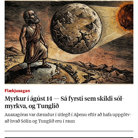
Flækjusagan
Myrk­ur í ág­úst 14 — Sá fyrsti sem skildi sól­
myrkva, og Tungl­ið
An­axagór­as var dæmd­ur í út­legð í Aþenu eft­ir að hafa upp­götv­
að hvað Sól­in og Tungl­ið eru í raun