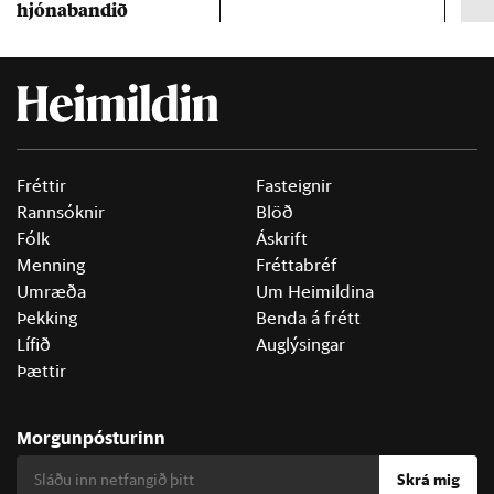
hjóna­band­ið
Fréttir
Fasteignir
Rannsóknir
Blöð
Fólk
Áskrift
Menning
Fréttabréf
Umræða
Um Heimildina
Þekking
Benda á frétt
Lífið
Auglýsingar
Þættir
Morgunpósturinn
Skrá mig