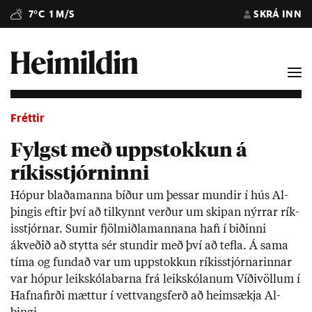
7°C
1 M/S
SKRÁ INN
Fréttir
Fylgst með uppstokkun á
ríkisstjórninni
Hóp­ur blaða­manna bíð­ur um þess­ar mund­ir í hús Al­
þing­is eft­ir því að til­kynnt verð­ur um skip­an nýrr­ar rík­
is­stjórn­ar. Sum­ir fjöl­miðla­mann­ana hafi í bið­inni
ákveð­ið að stytta sér stund­ir með því að tefla. Á sama
tíma og fund­að var um upp­stokk­un rík­is­stjórn­ar­inn­ar
var hóp­ur leik­skóla­barna frá leik­skól­an­um Víði­völl­um í
Hafna­firði mætt­ur í vett­vangs­ferð að heim­sækja Al­