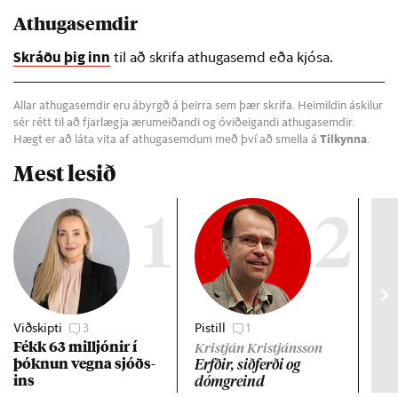
Athugasemdir
Skráðu þig inn
til að skrifa athugasemd eða kjósa.
Allar athugasemdir eru ábyrgð á þeirra sem þær skrifa. Heimildin áskilur
sér rétt til að fjarlægja ærumeiðandi og óviðeigandi athugasemdir.
Hægt er að láta vita af athugasemdum með því að smella á
Tilkynna
.
Mest lesið
1
2
Viðskipti
3
Pistill
1
Gre
Fékk 63 millj­ón­ir í
Lán
Kristján Kristjánsson
þókn­un vegna sjóðs­
ev
Erfð­ir, sið­ferði og
ins
dómgreind