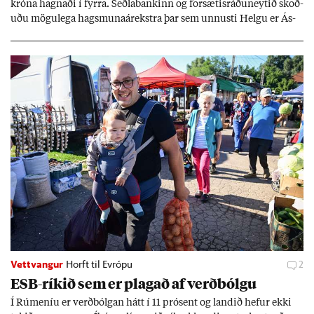
króna hagn­aði í fyrra. Seðla­bank­inn og for­sæt­is­ráðu­neyt­ið skoð­
uðu mögu­lega hags­muna­árekstra þar sem unnusti Helgu er Ás­
geir Jóns­son seðla­banka­stjóri.
Vettvangur
Horft til Evrópu
2
ESB-rík­ið sem er plag­að af verð­bólgu
Í Rúm­en­íu er verð­bólg­an hátt í 11 pró­sent og land­ið hef­ur ekki