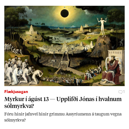
issa mála, eins og til end­ur­bóta á sam­göng­um og land­bún­aði
jafnt sem styrkj­um til menn­ing­ar­mála. Þá hafi katalónsk­an hlot­
ið með­byr.
Flækjusagan
1
Myrk­ur í ág­úst 13 — Upp­lifði Jón­as í hvaln­um
sól­myrkva?
Fóru hinir jafn­vel hinir grimmu Ass­yríu­menn á taug­um vegna
sól­myrkva?