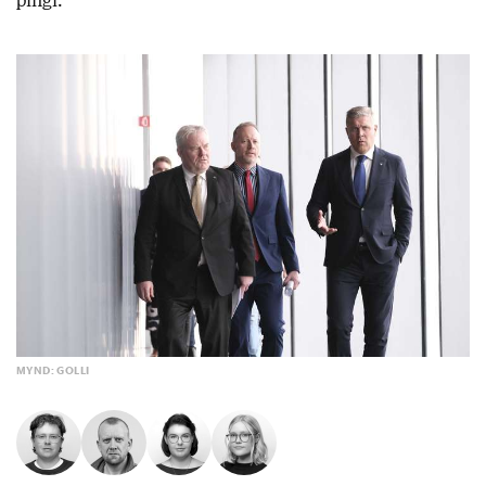
þingi.
MYND: GOLLI