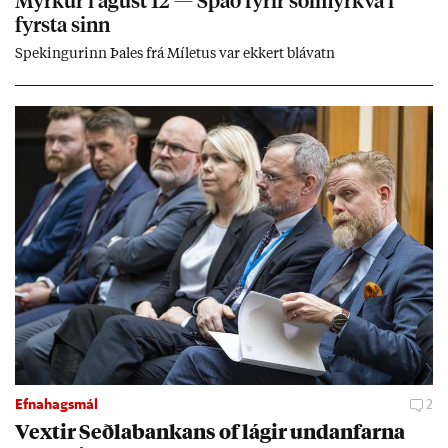
Myrk­ur í ág­úst 12 — Spáð fyr­ir sól­myrkva í
fyrsta sinn
Spek­ing­ur­inn Þa­les frá Míletus var ekk­ert blá­vatn
Efnahagsmál
2
Vext­ir Seðla­bank­ans of lág­ir und­an­farna