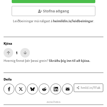
Stofna aðgang
Leiðbeiningar má nálgast á
heimildin.is/leidbeiningar
.
Kjósa
1
Hvernig finnst þér þessi grein?
Skráðu þig inn til að kjósa.
Deila
hmld.in/FFak