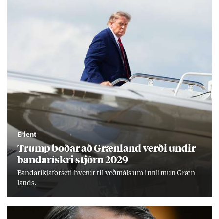
Erlent
Trump boð­ar að Græn­land verði und­ir
banda­rískri stjórn 2029
Banda­ríkja­for­seti hvet­ur til veð­máls um inn­limun Græn­
lands.