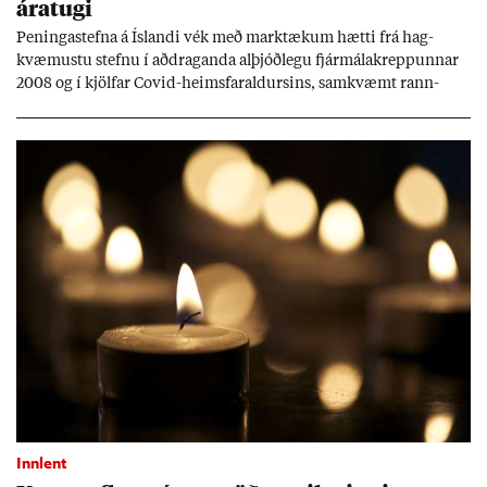
ára­tugi
Pen­inga­stefna á Ís­landi vék með mark­tæk­um hætti frá hag­
kvæm­ustu stefnu í að­drag­anda al­þjóð­legu fjár­málakrepp­unn­ar
2008 og í kjöl­far Covid-heims­far­ald­urs­ins, sam­kvæmt rann­
sókn­ar­rit­gerð Seðla­bank­ans. Vext­ir hafa al­mennt ver­ið of lág­ir.
Tíð áföll og óvissa tor­velda hag­stjórn á Ís­landi.
Innlent