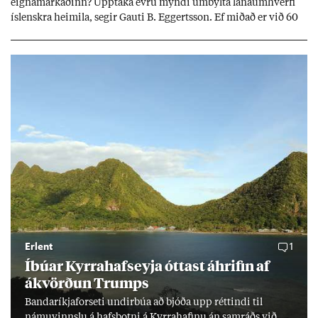
eigna­mark­að­inn? Upp­taka evru myndi um­bylta lánaum­hverfi
ís­lenskra heim­ila, seg­ir Gauti B. Eggerts­son. Ef mið­að er við 60
millj­óna króna lán til 25 ára myndi mán­að­ar­leg greiðslu­byrði
lækka um þriðj­ung.
Erlent
1
Íbú­ar Kyrra­hafs­eyja ótt­ast áhrif­in af
ákvörð­un Trumps
Banda­ríkja­for­seti und­ir­búa að bjóða upp rétt­indi til
námu­vinnslu á hafs­botni á Kyrra­haf­inu án sam­ráðs við