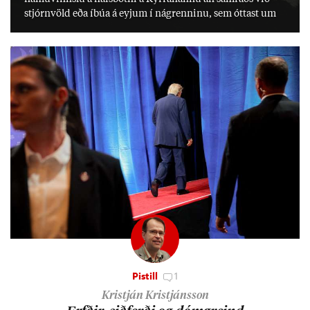
stjórn­völd eða íbúa á eyj­um í ná­grenn­inu, sem ótt­ast um
lífs­við­ur­væri sitt og um­hverfi.
Pistill
1
Kristján Kristjánsson