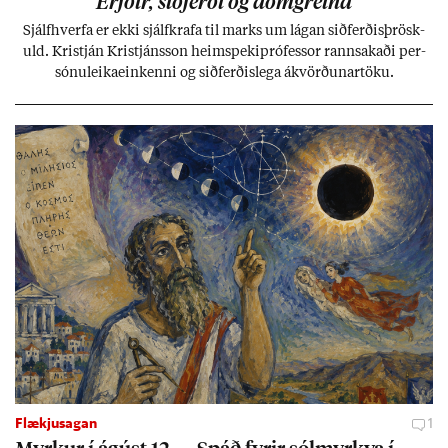
Erfð­ir, sið­ferði og dómgreind
Sjálf­hverfa er ekki sjálf­krafa til marks um lág­an sið­ferð­is­þrösk­
uld. Kristján Kristjáns­son heim­speki­pró­fess­or rann­sak­aði per­
sónu­leika­ein­kenni og sið­ferð­is­lega ákvörð­un­ar­töku.
Flækjusagan
1