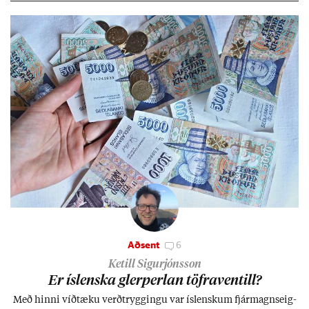
Aðsent
6
Ketill Sigurjónsson
Er ís­lenska glerperl­an töfra­ventill?
Með hinni víð­tæku verð­trygg­ingu var ís­lensk­um fjár­magns­eig­