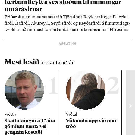
Kert­um fleytt á sex stöð­um til minn­ing­ar
um árás­irn­ar
Frið­arsinn­ar koma sam­an við Tjörn­ina í Reykja­vík og á Pat­reks­
firði, Ísa­firði, Ak­ur­eyri, Seyð­is­firði og Reyð­ar­firði á fimmtu­dags­
kvöld til að minn­ast fórn­ar­lamba kjarn­orku­árás­anna í Hírósíma
og Naga­sakí.
Mest lesið
undanfarið ár
1
2
Fréttir
Viðtal
Inn
Skattakóng­ur á 42 ára
Vökn­uðu upp við mar­
RÚV
göml­um Benz: Vel­
tröð
Mar
gengn­in kostaði
un