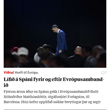
Viðtal
Horft til Evrópu
1
Líf­ið á Spáni fyr­ir og eft­ir Evr­ópu­sam­band­
ið
Fjór­um ár­um áð­ur en Spánn gekk í Evr­ópu­sam­band­ið flutti
Hólm­fríð­ur Matth­ías­dótt­ir, út­gáfu­stjóri For­lags­ins, til
Barcelona. Hún hef­ur upp­lif­að mikl­ar breyt­ing­ar þar og seg­ir
Evr­ópu­sam­band­ið hafa dælt styrkj­um til Spán­ar og það til ým­