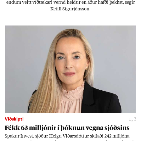
end­um veitt víð­tæk­ari vernd held­ur en áð­ur hafði þekkst, seg­ir
Ketill Sig­ur­jóns­son.
Viðskipti
3
Fékk 63 millj­ón­ir í þókn­un vegna sjóðs­ins
Spak­ur In­vest, sjóð­ur Helgu Við­ars­dótt­ur skil­aði 242 millj­óna