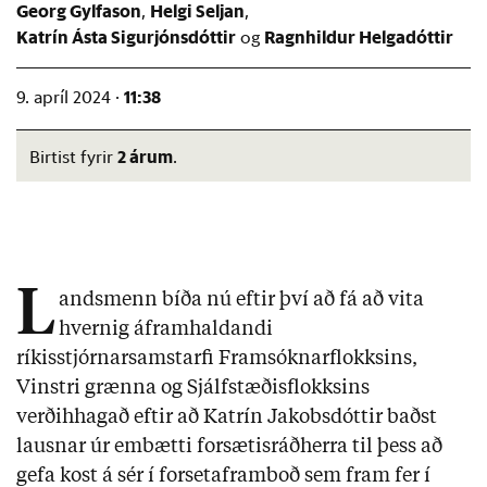
Georg Gylfason
Helgi Seljan
Katrín Ásta Sigurjónsdóttir
Ragnhildur Helgadóttir
11:38
9. apríl 2024 ·
2 árum
Birtist fyrir
.
L
andsmenn bíða nú eftir því að fá að vita
hvernig áframhaldandi
ríkisstjórnarsamstarfi Framsóknarflokksins,
Vinstri grænna og Sjálfstæðisflokksins
verðihhagað eftir að Katrín Jakobsdóttir baðst
lausnar úr embætti forsætisráðherra til þess að
gefa kost á sér í forsetaframboð sem fram fer í