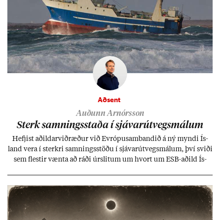
Aðsent
Auðunn Arnórsson
Sterk samn­ings­staða í sjáv­ar­út­vegs­mál­um
Hefj­ist að­ild­ar­við­ræð­ur við Evr­ópu­sam­band­ið á ný myndi Ís­
land vera í sterkri samn­ings­stöðu í sjáv­ar­út­vegs­mál­um, því sviði
sem flest­ir vænta að ráði úr­slit­um um hvort um ESB-að­ild Ís­
lands geti sam­ist. Hvað land­bún­að­ar­mál snert­ir myndi stuðn­
ing­ur við bænd­ur og dreif­býli breyt­ast mik­ið frá nú­ver­andi
kerfi, en sveigj­an­leiki til lausna er um­tals­verð­ur.