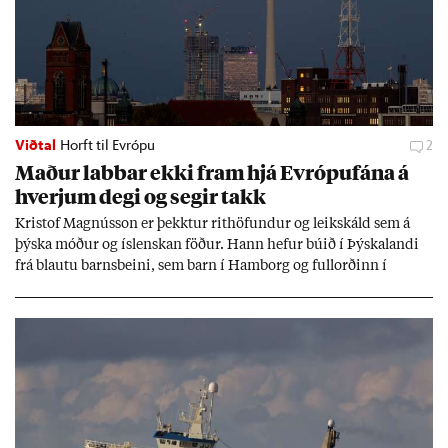
Viðtal
Horft til Evrópu
2
Mað­ur labb­ar ekki fram hjá Evr­ópuf­ána á
hverj­um degi og seg­ir takk
Kri­stof Magnús­son er þekkt­ur rit­höf­und­ur og leik­skáld sem á
þýska móð­ur og ís­lensk­an föð­ur. Hann hef­ur bú­ið í Þýskalandi
frá blautu barns­beini, sem barn í Ham­borg og full­orð­inn í
Berlín, en er vel kunn­ug­ur á Ís­landi og tal­ar ís­lensku. Hvernig
ætli hann upp­lifi að búa í landi inn­an Evr­ópu­sam­bands­ins?