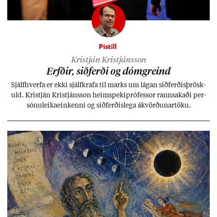
Pistill
Kristján Kristjánsson
Erfð­ir, sið­ferði og dómgreind
Sjálf­hverfa er ekki sjálf­krafa til marks um lág­an sið­ferð­is­þrösk­
uld. Kristján Kristjáns­son heim­speki­pró­fess­or rann­sak­aði per­
sónu­leika­ein­kenni og sið­ferð­is­lega ákvörð­un­ar­töku.