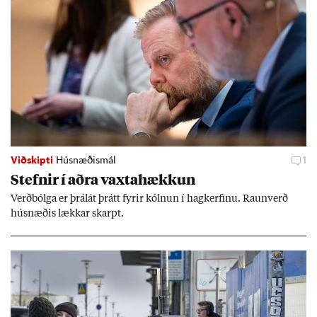
Viðskipti
Húsnæðismál
1
Stefn­ir í aðra vaxta­hækk­un
Verð­bólga er þrálát þrátt fyr­ir kóln­un í hag­kerf­inu. Raun­verð
hús­næð­is lækk­ar skarpt.