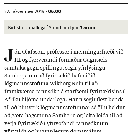
06:00
22. nóvember 2019 ·
7 árum
Birtist upphaflega í Stundinni fyrir
.
J
ón Ólafsson, prófessor í menningarfræði við
HÍ og fyrrverandi formaður Gagnsæis,
samtaka gegn spillingu, segir yfirlýsingu
Samherja um að fyrirtækið hafi ráðið
lögmannsstofuna Wikborg Rein til að
framkvæma rannsókn á starfsemi fyrirtækisins í
Afríku hljóma undarlega. Hann segir flest benda
til að hlutverk lögmannsstofunnar sé öllu heldur
að gæta hagsmuna Samherja og leita leiða til að
verja fyrirtækið í yfirvofandi rannsóknum
yfirvalda og hugsanlegum dómsmálum.