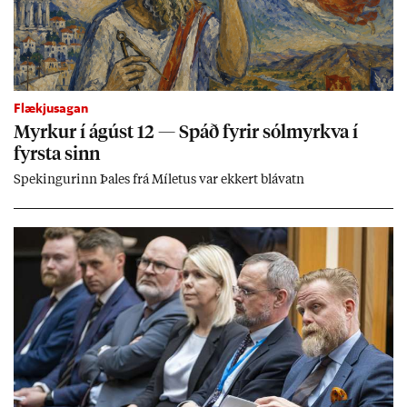
Flækjusagan
Myrk­ur í ág­úst 12 — Spáð fyr­ir sól­myrkva í
fyrsta sinn
Spek­ing­ur­inn Þa­les frá Míletus var ekk­ert blá­vatn