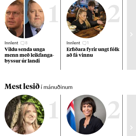
1
2
Innlent
8
Innlent
1
Viðs
Vildu senda unga
Erf­ið­ara fyr­ir ungt fólk
Hlut
menn með leik­fanga­
að fá vinnu
kís
byss­ur úr landi
fær
kró
Mest lesið
í mánuðinum
1
2