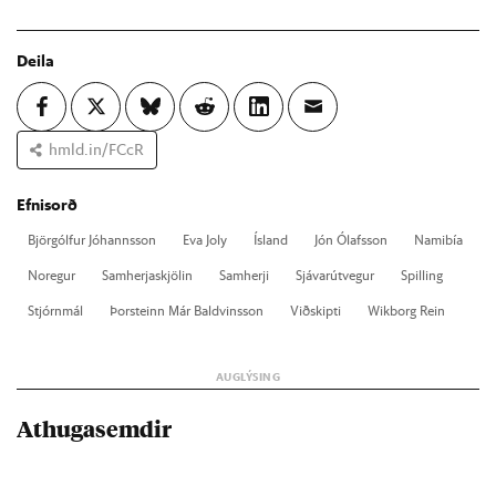
Deila
hmld.in/FCcR
Efnisorð
Björgólf­ur Jó­hanns­son
Eva Joly
Ís­land
Jón Ólafs­son
Namibía
Nor­eg­ur
Sam­herja­skjöl­in
Sam­herji
Sjáv­ar­út­veg­ur
Spill­ing
Stjórn­mál
Þor­steinn Már Bald­vins­son
Við­skipti
Wik­borg Rein
Athugasemdir