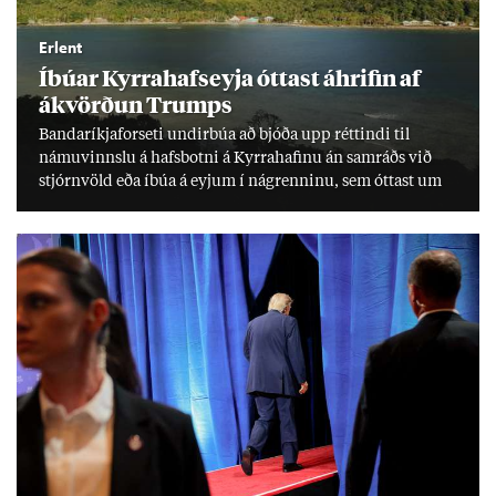
Erlent
Íbú­ar Kyrra­hafs­eyja ótt­ast áhrif­in af
ákvörð­un Trumps
Banda­ríkja­for­seti und­ir­búa að bjóða upp rétt­indi til
námu­vinnslu á hafs­botni á Kyrra­haf­inu án sam­ráðs við
stjórn­völd eða íbúa á eyj­um í ná­grenn­inu, sem ótt­ast um
lífs­við­ur­væri sitt og um­hverfi.