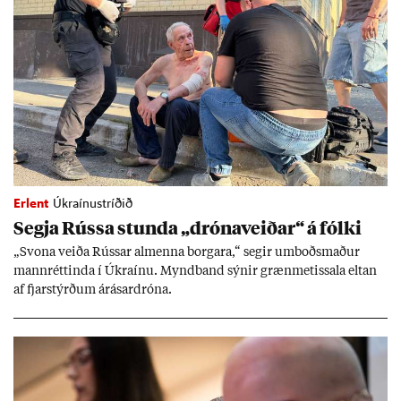
Erlent
Úkraínustríðið
Segja Rússa stunda „dróna­veið­ar“ á fólki
„Svona veiða Rúss­ar al­menna borg­ara,“ seg­ir um­boðs­mað­ur
mann­rétt­inda í Úkraínu. Mynd­band sýn­ir græn­met­issala elt­an
af fjar­stýrð­um árás­ar­dróna.