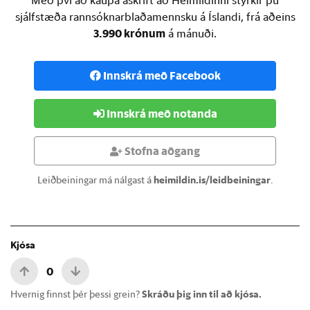
sjálfstæða rannsóknarblaðamennsku á Íslandi, frá aðeins
3.990 krónum
á mánuði.
Innskrá með Facebook
Innskrá með notanda
Stofna aðgang
Leiðbeiningar má nálgast á
heimildin.is/leidbeiningar
.
Kjósa
0
Hvernig finnst þér þessi grein?
Skráðu þig inn til að kjósa.