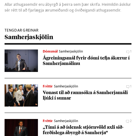
Allar athugasemdir eru ábyrgð á þeirra sem þær skrifa. Heimildin áskilur
sér rétt til að fjarlægja ærumeiðandi og óviðeigandi athugasemdir.
TENGDAR GREINAR
Samherjaskjölin
Dómsmál
Samherjaskjölin
1
Ágrein­ings­mál fyr­ir dómi tefja ákær­ur í
Sam­herja­mál­inu
Fréttir
Samherjaskjölin
1
Von­ast til að rann­sókn á Sam­herja­máli
ljúki í sum­ar
Fréttir
Samherjaskjölin
2
„Tími á að ís­lensk stjórn­völd axli sið­
ferð­is­lega ábyrgð á Sam­herja“