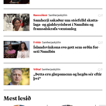
Rannsóknir
Samherjaskjölin
2
Sam­herji sak­að­ur um stór­felld skatta­
laga- og gjald­eyr­is­brot í Namib­íu og
framsalskrafa vænt­an­leg
Fréttir
Samherjaskjölin
2
Ís­lands­vin­kona svo gott sem orð­in for­
seti Namib­íu
Viðtal
Samherjaskjölin
3
„Þetta eru glæpa­menn og hegða sér eft­ir
því“
Mest lesið