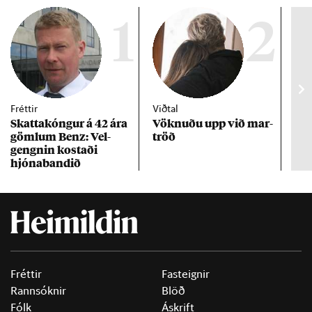
1
2
Fréttir
Viðtal
Inn
Skattakóng­ur á 42 ára
Vökn­uðu upp við mar­
RÚV
göml­um Benz: Vel­
tröð
Mar
gengn­in kostaði
un
hjóna­band­ið
Fréttir
Fasteignir
Rannsóknir
Blöð
Fólk
Áskrift