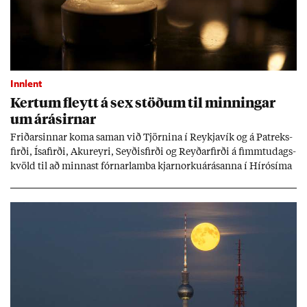
Innlent
Kert­um fleytt á sex stöð­um til minn­ing­ar
um árás­irn­ar
Frið­arsinn­ar koma sam­an við Tjörn­ina í Reykja­vík og á Pat­reks­
firði, Ísa­firði, Ak­ur­eyri, Seyð­is­firði og Reyð­ar­firði á fimmtu­dags­
kvöld til að minn­ast fórn­ar­lamba kjarn­orku­árás­anna í Hírósíma
og Naga­sakí.