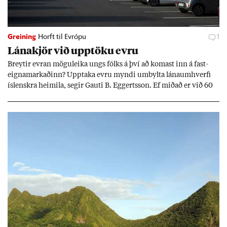
Greining
Horft til Evrópu
1
Lána­kjör við upp­töku evru
Breyt­ir evr­an mögu­leika ungs fólks á því að kom­ast inn á fast­
eigna­mark­að­inn? Upp­taka evru myndi um­bylta lánaum­hverfi
ís­lenskra heim­ila, seg­ir Gauti B. Eggerts­son. Ef mið­að er við 60
millj­óna króna lán til 25 ára myndi mán­að­ar­leg greiðslu­byrði
lækka um þriðj­ung.