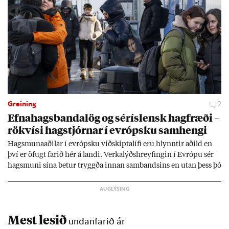
Greining
2
Efna­hags­banda­lög og sér­ís­lensk hag­fræði –
rök­vísi hag­stjórn­ar í evr­ópsku sam­hengi
Hags­muna­að­il­ar í evr­ópsku við­skipta­lífi eru hlynnt­ir að­ild en
því er öf­ugt far­ið hér á landi. Verka­lýðs­hreyf­ing­in í Evr­ópu sér
hags­muni sína bet­ur tryggða inn­an sam­bands­ins en ut­an þess þó
lít­ið fari fyr­ir því sjón­ar­miði hér­lend­is. Al­menn­ing­ur í lönd­um
Evr­ópu­sam­bands­ins er í mikl­um meiri­hluta ánægð­ur með það
sam­band. Ís­lensk­ur al­menn­ing­ur fær að segja sitt álit inn­an
mán­að­ar.
Mest lesið
undanfarið ár