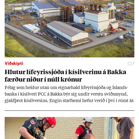
Viðskipti
1
Hlut­ur líf­eyr­is­sjóða í kís­il­ver­inu á Bakka
færð­ur nið­ur í núll krón­ur
Fé­lag sem held­ur ut­an um eign­ar­hald líf­eyr­is­sjóða og Ís­lands­
banka í kís­il­veri PCC á Bakka býr sig und­ir verstu sviðs­mynd,
gjald­þrot kís­il­vers­ins. Eng­in starf­semi hef­ur ver­ið í því í rúmt ár.