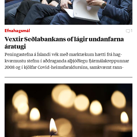
Efnahagsmál
1
Vext­ir Seðla­bank­ans of lág­ir und­an­farna
ára­tugi
Pen­inga­stefna á Ís­landi vék með mark­tæk­um hætti frá hag­
kvæm­ustu stefnu í að­drag­anda al­þjóð­legu fjár­málakrepp­unn­ar
2008 og í kjöl­far Covid-heims­far­ald­urs­ins, sam­kvæmt rann­
sókn­ar­rit­gerð Seðla­bank­ans. Vext­ir hafa al­mennt ver­ið of lág­ir.
Tíð áföll og óvissa tor­velda hag­stjórn á Ís­landi.