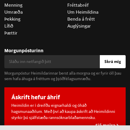
Menning
Fréttabréf
Umræða
Um Heimildina
Þekking
Benda á frétt
Lífið
Auglýsingar
Þættir
Morgunpósturinn
Skrá mig
Morgunpóstur Heimildarinnar berst alla morgna og er fyrir öll þau
sem hafa áhuga á fréttum og þjóðfélagsumræðu.
Áskrift hefur áhrif
Heimildin er í dreifðu eignarhaldi og óháð
hagsmunaaðilum. Með því að kaupa áskrift að Heimildinni
styrkir þú sjálfstæða rannsóknarblaðamennsku.
Sjá meira