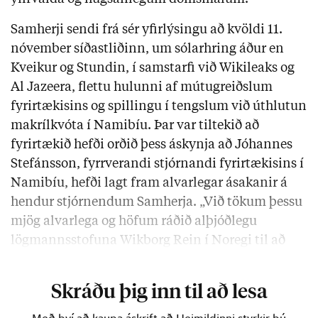
Samherji sendi frá sér yfirlýsingu að kvöldi 11.
nóvember síðastliðinn, um sólarhring áður en
Kveikur og Stundin, í samstarfi við Wikileaks og
Al Jazeera, flettu hulunni af mútugreiðslum
fyrirtækisins og spillingu í tengslum við úthlutun
makrílkvóta í Namibíu. Þar var tiltekið að
fyrirtækið hefði orðið þess áskynja að Jóhannes
Stefánsson, fyrrverandi stjórnandi fyrirtækisins í
Namibíu,
hefði lagt fram alvarlegar ásakanir á
hendur stjórnendum Samherja. „Við tökum þessu
mjög alvarlega og höfum ráðið alþjóðlegu
lögmannsstofuna Wikborg Rein í Noregi til að
framkvæma ítarlega rannsókn á starfseminni …
Skráðu þig inn til að lesa
Með því að kaupa áskrift að Heimildinni styrkir þú