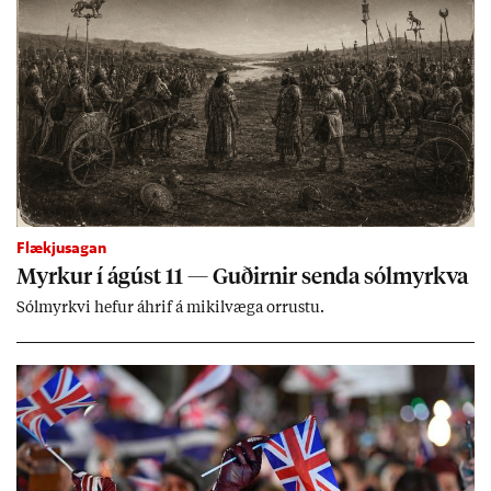
Flækjusagan
Myrk­ur í ág­úst 11 — Guð­irn­ir senda sól­myrkva
Sól­myrkvi hef­ur áhrif á mik­il­væga orr­ustu.