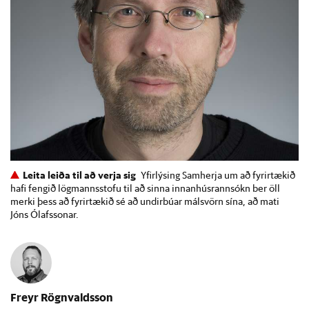
Leita leiða til að verja sig
Yfirlýsing Samherja um að fyrirtækið
hafi fengið lögmannsstofu til að sinna innanhúsrannsókn ber öll
merki þess að fyrirtækið sé að undirbúar málsvörn sína, að mati
Jóns Ólafssonar.
Freyr Rögnvaldsson