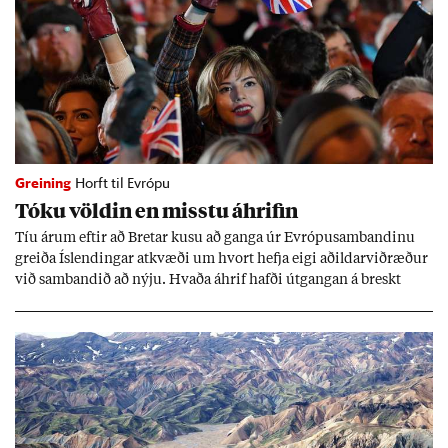
Greining
Horft til Evrópu
Tóku völd­in en misstu áhrif­in
Tíu ár­um eft­ir að Bret­ar kusu að ganga úr Evr­ópu­sam­band­inu
greiða Ís­lend­ing­ar at­kvæði um hvort hefja eigi að­ild­ar­við­ræð­ur
við sam­band­ið að nýju. Hvaða áhrif hafði út­gang­an á breskt
sam­fé­lag og hvaða lex­íu geta Ís­lend­ing­ar lært af henni?