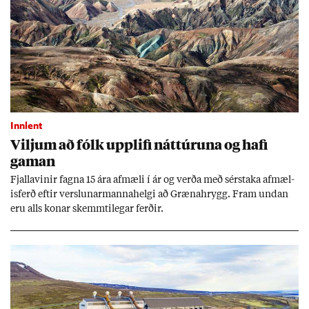
Innlent
Vilj­um að fólk upp­lifi nátt­úr­una og hafi
gam­an
Fjalla­vin­ir fagna 15 ára af­mæli í ár og verða með sér­staka af­mæl­
is­ferð eft­ir versl­un­ar­manna­helgi að Græna­hrygg. Fram und­an
eru alls kon­ar skemmti­leg­ar ferð­ir.