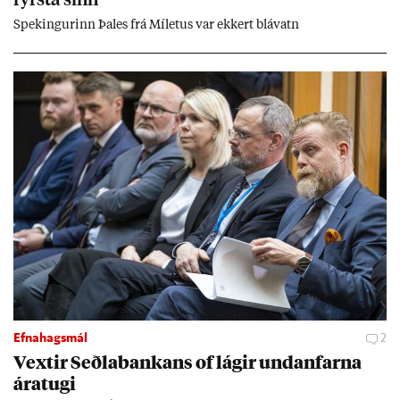
fyrsta sinn
Spek­ing­ur­inn Þa­les frá Míletus var ekk­ert blá­vatn
Efnahagsmál
2
Vext­ir Seðla­bank­ans of lág­ir und­an­farna
ára­tugi