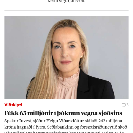
Ketill Sig­ur­jóns­son.
Viðskipti
3
Fékk 63 millj­ón­ir í þókn­un vegna sjóðs­ins
Spak­ur In­vest, sjóð­ur Helgu Við­ars­dótt­ur skil­aði 242 millj­óna
króna hagn­aði í fyrra. Seðla­bank­inn og for­sæt­is­ráðu­neyt­ið skoð­