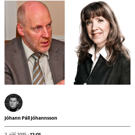
Jóhann Páll Jóhannsson
12:01
2. júlí 2015 ·