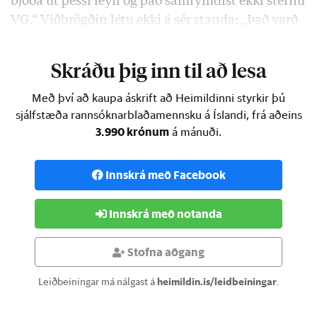
bjóða út þessi leyfi og það samrýmdist ekki stefnu
VG.“ Viðbrögðin létu ekki á sér standa: „Það varð
allt brjálað.
Skráðu þig inn til að lesa
Með því að kaupa áskrift að Heimildinni styrkir þú
sjálfstæða rannsóknarblaðamennsku á Íslandi, frá aðeins
3.990 krónum
á mánuði.
Innskrá með Facebook
Innskrá með notanda
Stofna aðgang
Leiðbeiningar má nálgast á
heimildin.is/leidbeiningar
.