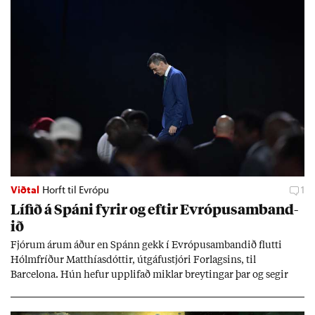
Viðtal
Horft til Evrópu
1
Líf­ið á Spáni fyr­ir og eft­ir Evr­ópu­sam­band­
ið
Fjór­um ár­um áð­ur en Spánn gekk í Evr­ópu­sam­band­ið flutti
Hólm­fríð­ur Matth­ías­dótt­ir, út­gáfu­stjóri For­lags­ins, til
Barcelona. Hún hef­ur upp­lif­að mikl­ar breyt­ing­ar þar og seg­ir
Evr­ópu­sam­band­ið hafa dælt styrkj­um til Spán­ar og það til ým­
issa mála, eins og til end­ur­bóta á sam­göng­um og land­bún­aði