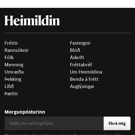
Fréttir
Fasteignir
Rannsóknir
Blöð
Fólk
Áskrift
Menning
Fréttabréf
Umræða
Um Heimildina
Þekking
Benda á frétt
Lífið
Auglýsingar
Þættir
Morgunpósturinn
Skrá mig