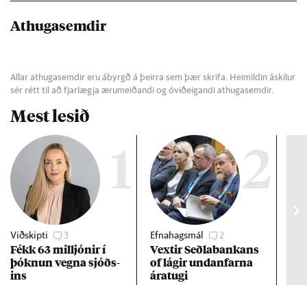
Athugasemdir
Allar athugasemdir eru ábyrgð á þeirra sem þær skrifa. Heimildin áskilur
sér rétt til að fjarlægja ærumeiðandi og óviðeigandi athugasemdir.
Mest lesið
1
2
Viðskipti
3
Efnahagsmál
2
Pisti
Fékk 63 millj­ón­ir í
Vext­ir Seðla­bank­ans
Kri
þókn­un vegna sjóðs­
of lág­ir und­an­farna
Erfð
ins
ára­tugi
dó