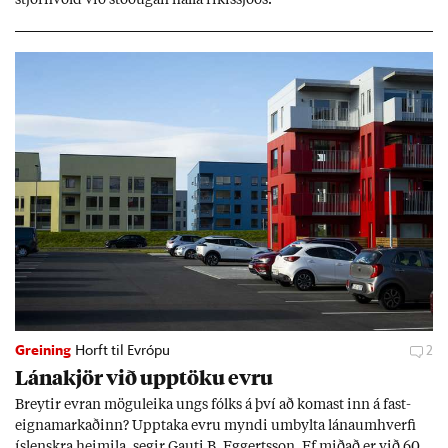
stjórn­völd við stöð­ug­an halla rík­is­sjóðs.
Greining
Horft til Evrópu
2
Lána­kjör við upp­töku evru
Breyt­ir evr­an mögu­leika ungs fólks á því að kom­ast inn á fast­
eigna­mark­að­inn? Upp­taka evru myndi um­bylta lánaum­hverfi
ís­lenskra heim­ila, seg­ir Gauti B. Eggerts­son. Ef mið­að er við 60