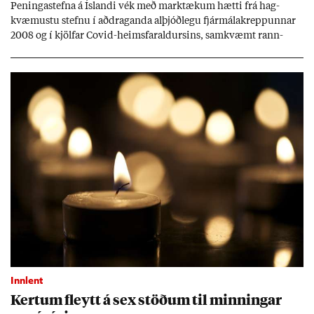
Pen­inga­stefna á Ís­landi vék með mark­tæk­um hætti frá hag­
kvæm­ustu stefnu í að­drag­anda al­þjóð­legu fjár­málakrepp­unn­ar
2008 og í kjöl­far Covid-heims­far­ald­urs­ins, sam­kvæmt rann­
sókn­ar­rit­gerð Seðla­bank­ans. Vext­ir hafa al­mennt ver­ið of lág­ir.
Tíð áföll og óvissa tor­velda hag­stjórn á Ís­landi.
Innlent
Kert­um fleytt á sex stöð­um til minn­ing­ar