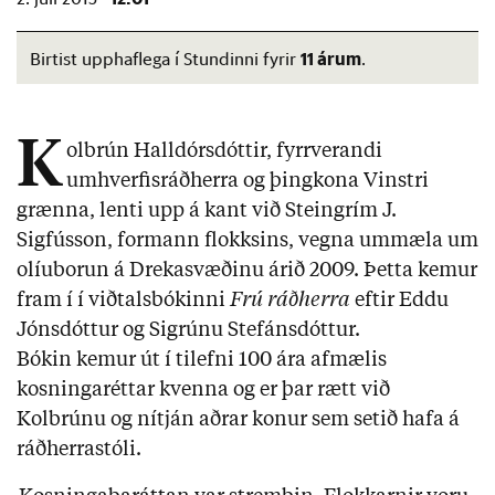
11 árum
Birtist upphaflega í Stundinni fyrir
.
K
olbrún Halldórsdóttir, fyrrverandi
umhverfisráðherra og þingkona Vinstri
grænna, lenti upp á kant við Steingrím J.
Sigfússon, formann flokksins, vegna ummæla um
olíuborun á Drekasvæðinu árið 2009. Þetta kemur
fram í í viðtalsbókinni
Frú ráðherra
eftir Eddu
Jónsdóttur og Sigrúnu Stefánsdóttur.
Bókin kemur út í tilefni 100 ára afmælis
kosningaréttar kvenna og er þar rætt við
Kolbrúnu og nítján aðrar kon­ur sem setið hafa á
ráðherra­stóli.