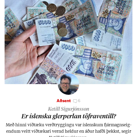
Aðsent
6
Ketill Sigurjónsson
Er ís­lenska glerperl­an töfra­ventill?
Með hinni víð­tæku verð­trygg­ingu var ís­lensk­um fjár­magns­eig­
end­um veitt víð­tæk­ari vernd held­ur en áð­ur hafði þekkst, seg­ir