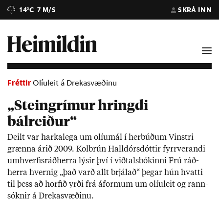
14°C
7 M/S
SKRÁ INN
Fréttir
Olíuleit á Drekasvæðinu
„Steingrímur hringdi
bálreiður“
Deilt var harka­lega um ol­íu­mál í her­búð­um Vinstri
grænna ár­ið 2009. Kol­brún Hall­dórs­dótt­ir fyrr­ver­andi
um­hverf­is­ráð­herra lýs­ir því í við­tals­bók­inni Frú ráð­
herra hvernig „það varð allt brjál­að“ þeg­ar hún hvatti
til þess að horf­ið yrði frá áform­um um olíu­leit og rann­
sókn­ir á Dreka­svæð­inu.