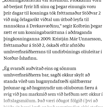
„Kosningabaráttan var strembin. Flokkarnir voru
að berjast fyrir lífi sínu og þegar einungis voru
þrír dagar til kosninga tók fréttamaður Stöðvar 2
við mig örlagaríkt viðtal um útboð leyfa til
rannsókna á Drekasvæðinu,“ segir Kolbrún þegar
rætt er um kosningabaráttuna í aðdraganda
þingkosninganna 2009. Kristján Már Unnarsson,
fréttamaður á Stöð 2, óskaði eftir afstöðu
umhverfisráðherrans til undirbúnings olíuleitar í
Norður-Íshafinu.
„Ég svaraði auðvitað eins og sönnum
umhverfisráðherra bar, sagði okkur skylt að
standa vörð um hugmyndafræði sjálfbærrar
þróunar og að hugmyndir um olíuborun færu á
svig við þau markmið sem við hefðum sett okkur í
loftslagsmálum. Það væri óðagot fólgið í því að