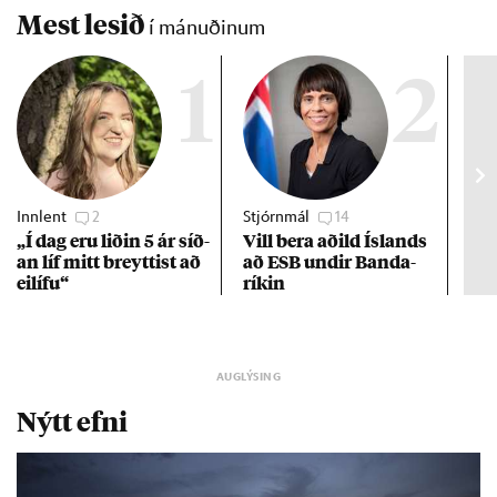
Mest lesið
í mánuðinum
1
2
Innlent
2
Stjórnmál
14
Stj
„Í dag eru lið­in 5 ár síð­
Vill bera að­ild Ís­lands
Kre
an líf mitt breytt­ist að
að ESB und­ir Banda­
af 
ei­lífu“
rík­in
Nýtt efni