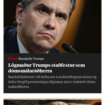
Erlent
Bandaríki Trumps
Lög­mað­ur Trumps stað­fest­ur sem
dóms­mála­ráð­herra
Banda­ríkja­for­seti vill hefna sín á and­stæð­ing­um sín­um og
hef­ur feng­ið per­sónu­leg­an lög­mann sinn í embætti dóms­
mála­ráð­herra.