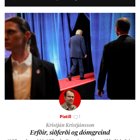
lífs­við­ur­væri sitt og um­hverfi.
Pistill
1
Kristján Kristjánsson
Erfð­ir, sið­ferði og dómgreind