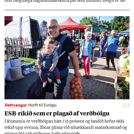
uðu mögu­lega hags­muna­árekstra þar sem unnusti Helgu er Ás­
geir Jóns­son seðla­banka­stjóri.
Vettvangur
Horft til Evrópu
2
ESB-rík­ið sem er plag­að af verð­bólgu
Í Rúm­en­íu er verð­bólg­an hátt í 11 pró­sent og land­ið hef­ur ekki
tek­ið upp evr­una. Íbú­ar glíma við sí­hækk­andi mat­ar­kostn­að og