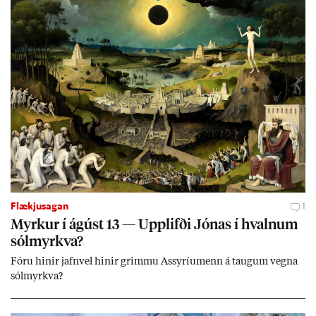
jafnt sem styrkj­um til menn­ing­ar­mála. Þá hafi katalónsk­an hlot­
ið með­byr.
Flækjusagan
1
Myrk­ur í ág­úst 13 — Upp­lifði Jón­as í hvaln­um
sól­myrkva?
Fóru hinir jafn­vel hinir grimmu Ass­yríu­menn á taug­um vegna
sól­myrkva?