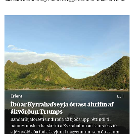
millj­óna króna lán til 25 ára myndi mán­að­ar­leg greiðslu­byrði
lækka um þriðj­ung.
Erlent
1
Íbú­ar Kyrra­hafs­eyja ótt­ast áhrif­in af
ákvörð­un Trumps
Banda­ríkja­for­seti und­ir­búa að bjóða upp rétt­indi til
námu­vinnslu á hafs­botni á Kyrra­haf­inu án sam­ráðs við
stjórn­völd eða íbúa á eyj­um í ná­grenn­inu, sem ótt­ast um