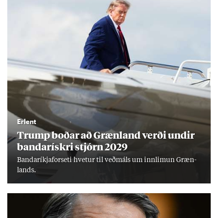
Erlent
Trump boð­ar að Græn­land verði und­ir
banda­rískri stjórn 2029
Banda­ríkja­for­seti hvet­ur til veð­máls um inn­limun Græn­
lands.