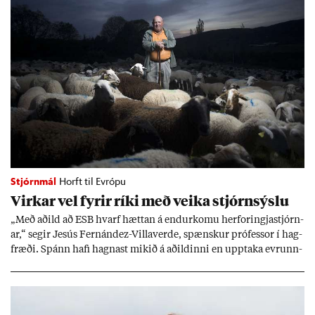
Stjórnmál
Horft til Evrópu
Virk­ar vel fyr­ir ríki með veika stjórn­sýslu
„Með að­ild að ESB hvarf hætt­an á end­ur­komu her­for­ingja­stjórn­
ar,“ seg­ir Jesús Fer­nández-Villa­ver­de, spænsk­ur pró­fess­or í hag­
fræði. Spánn hafi hagn­ast mik­ið á að­ild­inni en upp­taka evr­unn­
ar hafi engu að síð­ur skap­að áskor­an­ir.