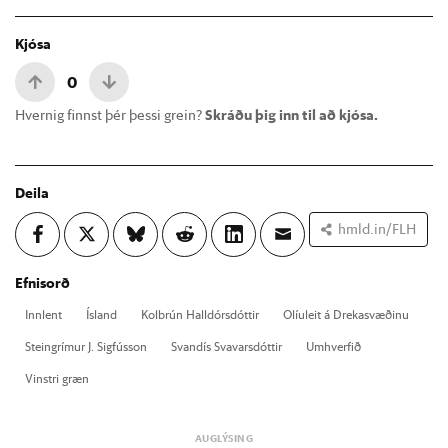
Kjósa
0
Hvernig finnst þér þessi grein?
Skráðu þig inn til að kjósa.
Deila
hmld.in/FLH
Efnisorð
Inn­lent
Ís­land
Kol­brún Hall­dórs­dótt­ir
Olíu­leit á Dreka­svæð­inu
Stein­grím­ur J. Sig­fús­son
Svandís Svavars­dótt­ir
Um­hverf­ið
Vinstri græn