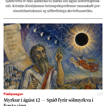
Sjálf­hverfa er ekki sjálf­krafa til marks um lág­an sið­ferð­is­þrösk­
uld. Kristján Kristjáns­son heim­speki­pró­fess­or rann­sak­aði per­
sónu­leika­ein­kenni og sið­ferð­is­lega ákvörð­un­ar­töku.
Flækjusagan
1
Myrk­ur í ág­úst 12 — Spáð fyr­ir sól­myrkva í