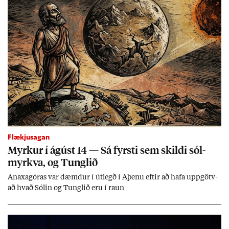
Flækjusagan
Myrk­ur í ág­úst 14 — Sá fyrsti sem skildi sól­
myrkva, og Tungl­ið
An­axagór­as var dæmd­ur í út­legð í Aþenu eft­ir að hafa upp­götv­
að hvað Sól­in og Tungl­ið eru í raun