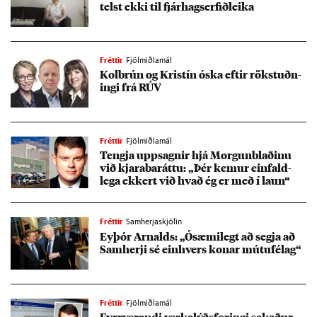
telst ekki til fjár­hagserf­ið­leika
Fréttir
Fjölmiðlamál
Kol­brún og Krist­ín óska eft­ir rök­stuðn­
ingi frá RÚV
Fréttir
Fjölmiðlamál
Tengja upp­sagn­ir hjá Morg­un­blað­inu
við kjara­bar­áttu: „Þér kem­ur ein­fald­
lega ekk­ert við hvað ég er með í laun“
Fréttir
Samherjaskjölin
Ey­þór Arn­alds: „Ósæmi­legt að segja að
Sam­herji sé ein­hvers kon­ar mútu­fé­lag“
Fréttir
Fjölmiðlamál
Fyrr­ver­andi verka­lýðs­for­ingi sak­að­ur