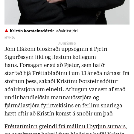
Kristín Þorsteinsdóttir
aðalritstjóri
MYND:
Jóni Hákoni blöskraði uppsögnin á Pjetri
Sigurðssyni líkt og flestum kollegum
hans. Forsagan er sú að Pjetur, sem hafði
starfað hjá Fréttablaðinu í um 13 ár eða nánast frá
stofnun þess, sakaði Kristínu Þorsteinsdóttur
aðalritstjóra um einelti. Athugun var sett af stað
undir handleiðslu mannauðsstjóra og
fjármálastjóra fyrirtækisins en ferlinu snarlega
hætt eftir að Kristín komst á snoðir um það.
Fréttatíminn greindi frá málinu í byrjun sumars
,