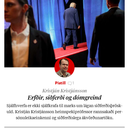
Pistill
1
Kristján Kristjánsson
Erfð­ir, sið­ferði og dómgreind
Sjálf­hverfa er ekki sjálf­krafa til marks um lág­an sið­ferð­is­þrösk­
uld. Kristján Kristjáns­son heim­speki­pró­fess­or rann­sak­aði per­
sónu­leika­ein­kenni og sið­ferð­is­lega ákvörð­un­ar­töku.