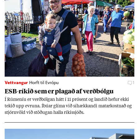
Vettvangur
Horft til Evrópu
1
ESB-rík­ið sem er plag­að af verð­bólgu
Í Rúm­en­íu er verð­bólg­an hátt í 11 pró­sent og land­ið hef­ur ekki
tek­ið upp evr­una. Íbú­ar glíma við sí­hækk­andi mat­ar­kostn­að og
stjórn­völd við stöð­ug­an halla rík­is­sjóðs.