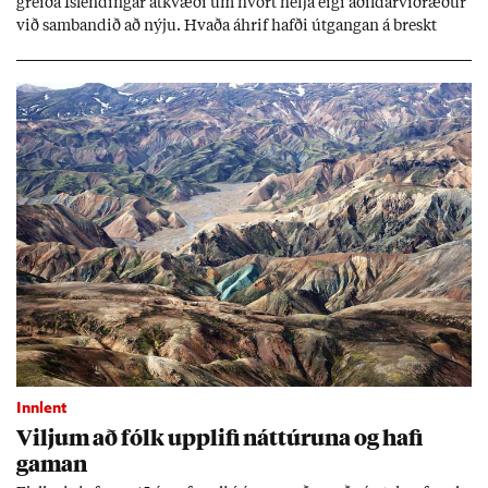
greiða Ís­lend­ing­ar at­kvæði um hvort hefja eigi að­ild­ar­við­ræð­ur
við sam­band­ið að nýju. Hvaða áhrif hafði út­gang­an á breskt
sam­fé­lag og hvaða lex­íu geta Ís­lend­ing­ar lært af henni?
Innlent
Vilj­um að fólk upp­lifi nátt­úr­una og hafi
gam­an