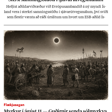
Hefj­ist að­ild­ar­við­ræð­ur við Evr­ópu­sam­band­ið á ný myndi Ís­
land vera í sterkri samn­ings­stöðu í sjáv­ar­út­vegs­mál­um, því sviði
sem flest­ir vænta að ráði úr­slit­um um hvort um ESB-að­ild Ís­
lands geti sam­ist. Hvað land­bún­að­ar­mál snert­ir myndi stuðn­
ing­ur við bænd­ur og dreif­býli breyt­ast mik­ið frá nú­ver­andi
kerfi, en sveigj­an­leiki til lausna er um­tals­verð­ur.
Flækjusagan
Myrk­ur í ág­úst 11 — Guð­irn­ir senda sól­myrkva