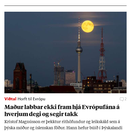
og Naga­sakí.
Viðtal
Horft til Evrópu
2
Mað­ur labb­ar ekki fram hjá Evr­ópuf­ána á
hverj­um degi og seg­ir takk
Kri­stof Magnús­son er þekkt­ur rit­höf­und­ur og leik­skáld sem á
þýska móð­ur og ís­lensk­an föð­ur. Hann hef­ur bú­ið í Þýskalandi