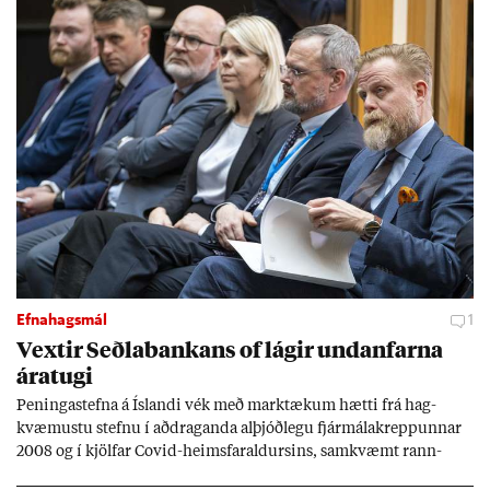
Efnahagsmál
1
Vext­ir Seðla­bank­ans of lág­ir und­an­farna
ára­tugi
Pen­inga­stefna á Ís­landi vék með mark­tæk­um hætti frá hag­
kvæm­ustu stefnu í að­drag­anda al­þjóð­legu fjár­málakrepp­unn­ar
2008 og í kjöl­far Covid-heims­far­ald­urs­ins, sam­kvæmt rann­
sókn­ar­rit­gerð Seðla­bank­ans. Vext­ir hafa al­mennt ver­ið of lág­ir.