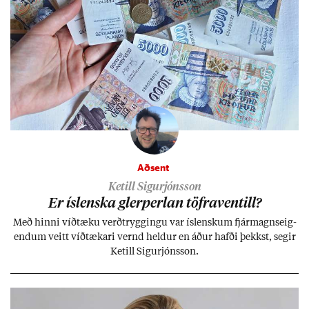
Aðsent
Ketill Sigurjónsson
Er ís­lenska glerperl­an töfra­ventill?
Með hinni víð­tæku verð­trygg­ingu var ís­lensk­um fjár­magns­eig­
end­um veitt víð­tæk­ari vernd held­ur en áð­ur hafði þekkst, seg­ir
Ketill Sig­ur­jóns­son.