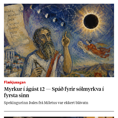
Flækjusagan
Myrk­ur í ág­úst 12 — Spáð fyr­ir sól­myrkva í
fyrsta sinn
Spek­ing­ur­inn Þa­les frá Míletus var ekk­ert blá­vatn