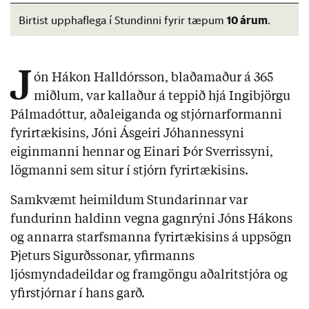
10 árum
Birtist upphaflega í Stundinni fyrir tæpum
.
J
ón Hákon Halldórsson, blaðamaður á 365
miðlum, var kallaður á teppið hjá Ingibjörgu
Pálmadóttur, aðaleiganda og stjórnarformanni
fyrirtækisins, Jóni Ásgeiri Jóhannessyni
eiginmanni hennar og Einari Þór Sverrissyni,
lögmanni sem situr í stjórn fyrirtækisins.
Samkvæmt heimildum Stundarinnar var
fundurinn haldinn vegna gagnrýni Jóns Hákons
og annarra starfsmanna fyrirtækisins á uppsögn
Pjeturs Sigurðssonar, yfirmanns
ljósmyndadeildar og framgöngu aðalritstjóra og
yfirstjórnar í hans garð.