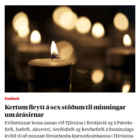
Tíð áföll og óvissa tor­velda hag­stjórn á Ís­landi.
Innlent
Kert­um fleytt á sex stöð­um til minn­ing­ar
um árás­irn­ar
Frið­arsinn­ar koma sam­an við Tjörn­ina í Reykja­vík og á Pat­reks­
firði, Ísa­firði, Ak­ur­eyri, Seyð­is­firði og Reyð­ar­firði á fimmtu­dags­
kvöld til að minn­ast fórn­ar­lamba kjarn­orku­árás­anna í Hírósíma