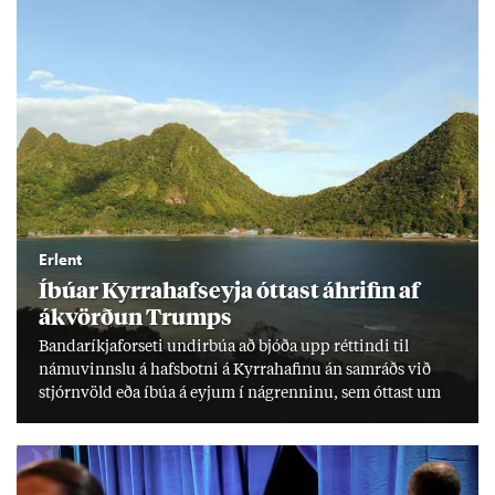
Erlent
Íbú­ar Kyrra­hafs­eyja ótt­ast áhrif­in af
ákvörð­un Trumps
Banda­ríkja­for­seti und­ir­búa að bjóða upp rétt­indi til
námu­vinnslu á hafs­botni á Kyrra­haf­inu án sam­ráðs við
stjórn­völd eða íbúa á eyj­um í ná­grenn­inu, sem ótt­ast um
lífs­við­ur­væri sitt og um­hverfi.