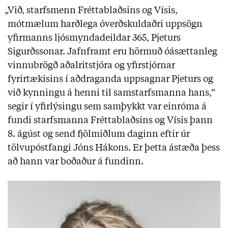
„Við, starfsmenn Fréttablaðsins og Vísis,
mótmælum harðlega óverðskuldaðri uppsögn
yfirmanns ljósmyndadeildar 365, Pjeturs
Sigurðssonar. Jafnframt eru hörmuð óásættanleg
vinnubrögð aðalritstjóra og yfirstjórnar
fyrirtækisins í aðdraganda uppsagnar Pjeturs og
við kynningu á henni til samstarfsmanna hans,“
segir í yfirlýsingu sem samþykkt var einróma á
fundi starfsmanna Fréttablaðsins og Vísis þann
8. ágúst og send fjölmiðlum daginn eftir úr
tölvupóstfangi Jóns Hákons. Er þetta ástæða þess
að hann var boðaður á fundinn.