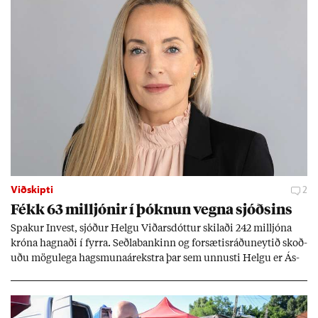
Viðskipti
2
Fékk 63 millj­ón­ir í þókn­un vegna sjóðs­ins
Spak­ur In­vest, sjóð­ur Helgu Við­ars­dótt­ur skil­aði 242 millj­óna
króna hagn­aði í fyrra. Seðla­bank­inn og for­sæt­is­ráðu­neyt­ið skoð­
uðu mögu­lega hags­muna­árekstra þar sem unnusti Helgu er Ás­
geir Jóns­son seðla­banka­stjóri.