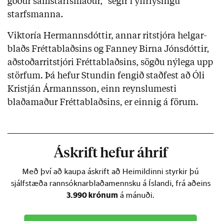
góður samstarfsmaður,“ segir í yfirlýsingu
starfsmanna.
Vikt­oría Her­manns­dóttir, annar rit­stjóra helg­ar­
blaðs Frétta­blaðs­ins og Fanney Birna Jóns­dótt­ir,
aðstoð­ar­rit­stjóri Frétta­blaðs­ins, sögðu nýlega upp
störfum. Þá hefur Stundin fengið staðfest að Óli
Kristján Ármannsson, einn reynslumesti
blaðamaður Fréttablaðsins, er einnig á förum.
Áskrift hefur áhrif
Með því að kaupa áskrift að Heimildinni styrkir þú
sjálfstæða rannsóknarblaðamennsku á Íslandi, frá aðeins
3.990 krónum
á mánuði.