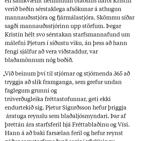
en samkvæmt heimildum blaðsins hafði Kristín
verið beðin sérstaklega afsökunar á athugun
mannauðsstjóra og fjármálastjóra. Skömmu síðar
sagði mannauðsstjórinn upp störfum. Þegar
Kristín hélt svo sérstakan starfsmannafund um
málefni Pjeturs í síðustu viku, án þess að hann
fengi sjálfur að vera viðstaddur, var
blaðamönnum nóg boðið.
„Við beinum því til stjórnar og stjórnenda 365 að
tryggja að slík framganga, sem grefur undan
faglegum grunni og
trúverðugleika fréttastofunnar, geti ekki
endurtekið sig. Pjetur Sigurðsson hefur þriggja
áratuga reynslu sem blaðaljósmyndari. Þar af
þrettán ára starfsferil hjá Fréttablaðinu og Vísi.
Hann á að baki farsælan feril og hefur reynst