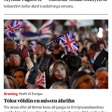
Sól­myrkvi hef­ur áhrif á mik­il­væga orr­ustu.
Greining
Horft til Evrópu
Tóku völd­in en misstu áhrif­in
Tíu ár­um eft­ir að Bret­ar kusu að ganga úr Evr­ópu­sam­band­inu