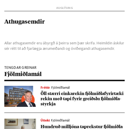
Athugasemdir
Allar athugasemdir eru ábyrgð á þeirra sem þær skrifa. Heimildin áskilur
sér rétt til að fjarlægja ærumeiðandi og óviðeigandi athugasemdir.
TENGDAR GREINAR
Fjölmiðlamál
Fréttir
Fjölmiðlamál
Öll stærri einka­rek­in fjöl­miðla­fyr­ir­tæki
rek­in með tapi fyr­ir greiðslu fjöl­miðla­
styrkja
Úttekt
Fjölmiðlamál
Hundruð millj­óna ta­prekst­ur fjöl­miðla