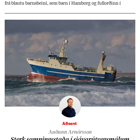
frá blautu barns­beini, sem barn í Ham­borg og full­orð­inn í
Berlín, en er vel kunn­ug­ur á Ís­landi og tal­ar ís­lensku. Hvernig
ætli hann upp­lifi að búa í landi inn­an Evr­ópu­sam­bands­ins?
Aðsent
Auðunn Arnórsson
Sterk samn­ings­staða í sjáv­ar­út­vegs­mál­um