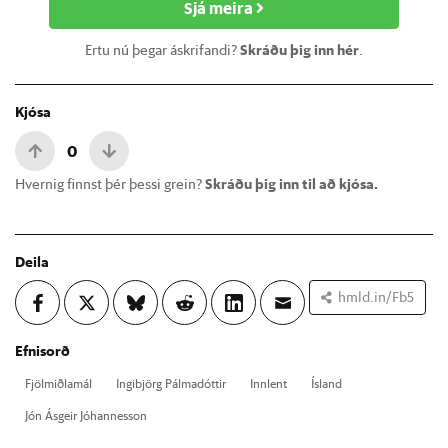
Sjá meira
Ertu nú þegar áskrifandi?
Skráðu þig inn hér
.
Kjósa
0
Hvernig finnst þér þessi grein?
Skráðu þig inn til að kjósa.
Deila
hmld.in/Fb5
Efnisorð
Fjöl­miðla­mál
Ingi­björg Pálma­dótt­ir
Inn­lent
Ís­land
Jón Ás­geir Jó­hann­es­son