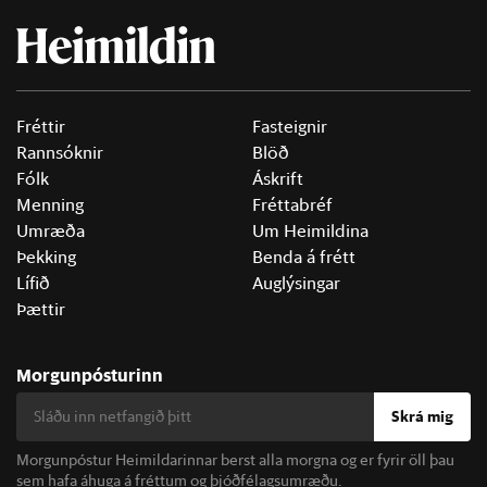
Fréttir
Fasteignir
Rannsóknir
Blöð
Fólk
Áskrift
Menning
Fréttabréf
Umræða
Um Heimildina
Þekking
Benda á frétt
Lífið
Auglýsingar
Þættir
Morgunpósturinn
Skrá mig
Morgunpóstur Heimildarinnar berst alla morgna og er fyrir öll þau
sem hafa áhuga á fréttum og þjóðfélagsumræðu.