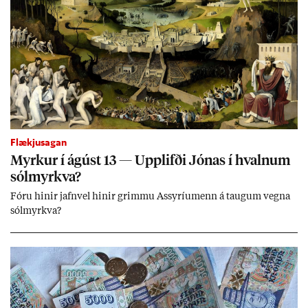
Flækjusagan
Myrk­ur í ág­úst 13 — Upp­lifði Jón­as í hvaln­um
sól­myrkva?
Fóru hinir jafn­vel hinir grimmu Ass­yríu­menn á taug­um vegna
sól­myrkva?