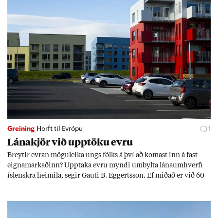
Greining
Horft til Evrópu
1
Lána­kjör við upp­töku evru
Breyt­ir evr­an mögu­leika ungs fólks á því að kom­ast inn á fast­
eigna­mark­að­inn? Upp­taka evru myndi um­bylta lánaum­hverfi
ís­lenskra heim­ila, seg­ir Gauti B. Eggerts­son. Ef mið­að er við 60
millj­óna króna lán til 25 ára myndi mán­að­ar­leg greiðslu­byrði
lækka um þriðj­ung.