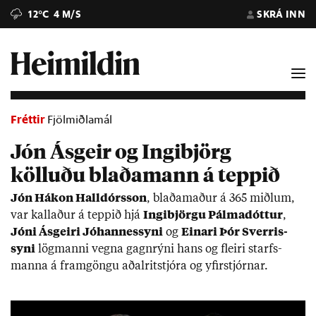
12°C
4 M/S
SKRÁ INN
Fréttir
Fjölmiðlamál
Jón Ásgeir og Ingibjörg
kölluðu blaðamann á teppið
Jón Há­kon Hall­dórs­son
, blaða­mað­ur á 365 miðl­um,
var kall­að­ur á tepp­ið hjá
Ingi­björgu Pálma­dótt­ur
,
Jóni Ás­geiri Jó­hann­es­syni
og
Ein­ari Þór Sverris­
syni
lög­manni vegna gagn­rýni hans og fleiri starfs­
manna á fram­göngu að­al­rit­stjóra og yf­ir­stjórn­ar.