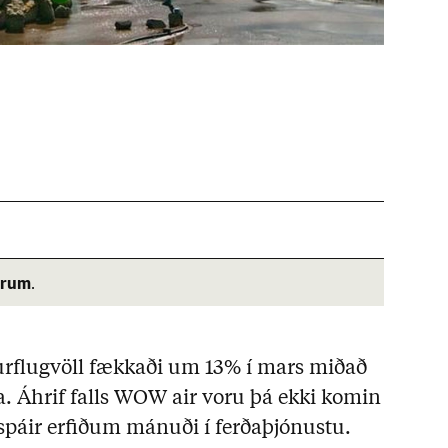
árum
.
rflugvöll fækkaði um 13% í mars miðað
a. Áhrif falls WOW air voru þá ekki komin
spáir erfiðum mánuði í ferðaþjónustu.