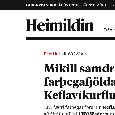
LAUGARDAGUR 8. ÁGÚST 2026
9°C
MÖGULEG 
Frétti
Fréttir
Fall WOW air
Mikill samdrá
farþegafjölda
Keflavíkurflu
13% færri far­þeg­ar fóru um
Kefla­
að áhrif­in af falli
WOW air
væru 