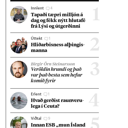
Innlent
4
1
Tap­aði tæpri millj­ón á
dag og fékk nýtt hluta­fé
frá Lýsi og út­gerð­inni
Úttekt
1
2
Hlið­ar­bis­ness al­þing­is­
manna
3
Birgir Örn Steinarsson
Ver­öld­in hrundi og það
var það besta sem hef­ur
kom­ið fyr­ir
Erlent
1
4
Hvað gerð­ist raun­veru­
lega í Ceuta?
Viðtal
9
5
Inn­an ESB „mun Ís­land