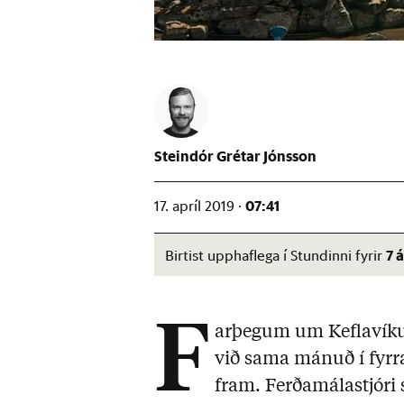
Steindór Grétar Jónsson
07:41
17. apríl 2019 ·
7 
Birtist upphaflega í Stundinni fyrir
F
arþegum um Keflavíku
við sama mánuð í fyrr
fram. Ferðamálastjóri 