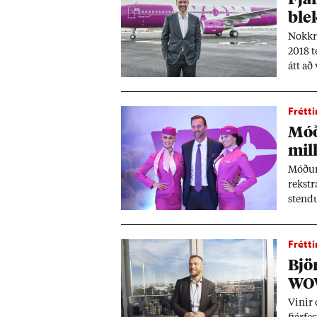
blek
Nokkr­
2018 t
átt að 
sök­um
í dóms
Frétti
Móð
mill
Móð­ur
rekstr
stend­u
upp í 
Frétti
Björ
WO
Vin­ir