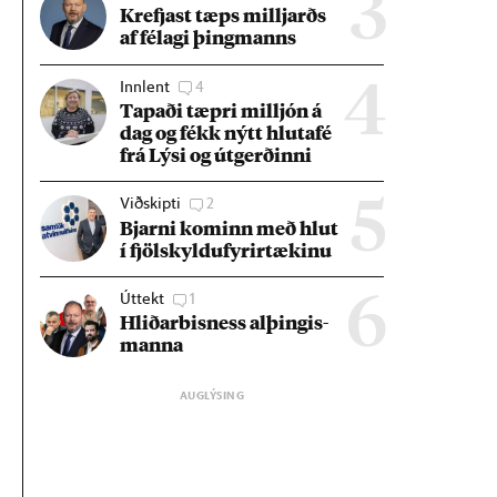
3
Krefjast tæps millj­arðs
af fé­lagi þing­manns
Innlent
4
4
Tap­aði tæpri millj­ón á
dag og fékk nýtt hluta­fé
frá Lýsi og út­gerð­inni
Viðskipti
2
5
Bjarni kom­inn með hlut
í fjöl­skyldu­fyr­ir­tæk­inu
Úttekt
1
6
Hlið­ar­bis­ness al­þing­is­
manna