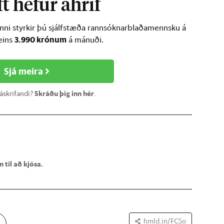
t hefur áhrif
inni styrkir þú sjálfstæða rannsóknarblaðamennsku á
3.990 krónum
ðeins
á mánuði.
Sjá meira
 áskrifandi?
Skráðu þig inn hér
.
 til að kjósa.
hmld.in/FCSo