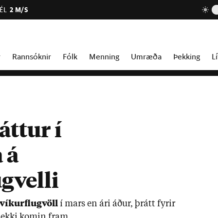
ÉL
2 M/S
r
Rannsóknir
Fólk
Menning
Umræða
Þekking
Lí
ttur í
 á
gvelli
vík­ur­flug­völl
í mars en ári áð­ur, þrátt fyr­ir
ekki kom­in fram.