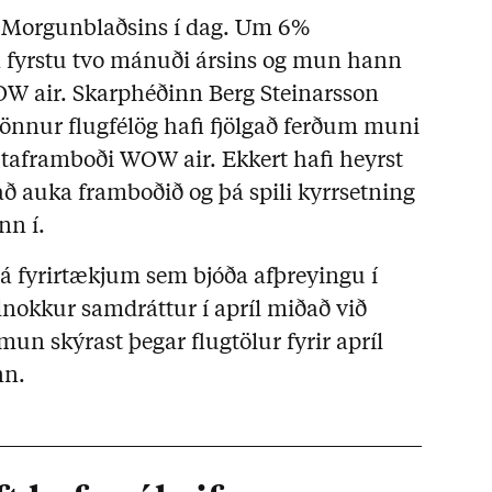
n Morgunblaðsins í dag. Um 6%
da fyrstu tvo mánuði ársins og mun hann
WOW air. Skarphéðinn Berg Steinarsson
ð önnur flugfélög hafi fjölgað ferðum muni
sætaframboði WOW air. Ekkert hafi heyrst
að auka framboðið og þá spili kyrrsetning
nn í.
rá fyrirtækjum sem bjóða afþreyingu í
lnokkur samdráttur í apríl miðað við
n skýrast þegar flugtölur fyrir apríl
nn.