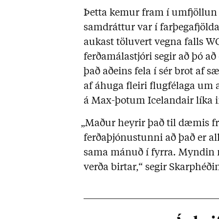
Þetta kemur fram í umfjöllu
samdráttur var í farþegafjöl
aukast töluvert vegna falls 
ferðamálastjóri segir að þó a
það aðeins fela í sér brot af 
af áhuga fleiri flugfélaga um 
á Max-þotum Icelandair líka i
„Maður heyrir það til dæmis f
ferðaþjónustunni að það er al
sama mánuð í fyrra. Myndin mu
verða birtar,“ segir Skarphéði