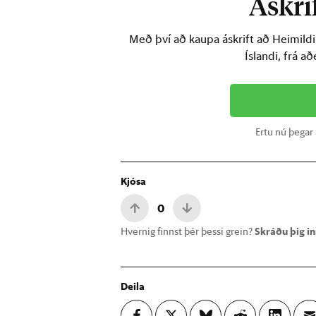
Áskrif
Með því að kaupa áskrift að Heimild
Íslandi, frá a
Ertu nú þegar
Kjósa
0
Hvernig finnst þér þessi grein?
Skráðu þig inn
Deila