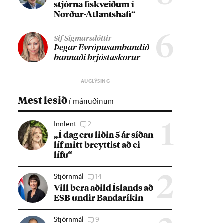
stjórna fisk­veið­um í
Norð­ur-Atlants­hafi“
6
Sif Sigmarsdóttir
Þeg­ar Evr­ópu­sam­band­ið
bann­aði brjósta­skor­ur
Mest lesið
í mánuðinum
Innlent
2
1
„Í dag eru lið­in 5 ár síð­an
líf mitt breytt­ist að ei­
lífu“
Stjórnmál
14
2
Vill bera að­ild Ís­lands að
ESB und­ir Banda­rík­in
Stjórnmál
9