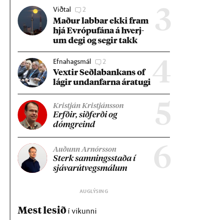
Viðtal
2
3
Mað­ur labb­ar ekki fram
hjá Evr­ópuf­ána á hverj­
um degi og seg­ir takk
Efnahagsmál
2
4
Vext­ir Seðla­bank­ans of
lág­ir und­an­farna ára­tugi
5
Kristján Kristjánsson
Erfð­ir, sið­ferði og
dómgreind
6
Auðunn Arnórsson
Sterk samn­ings­staða í
sjáv­ar­út­vegs­mál­um
Mest lesið
í vikunni