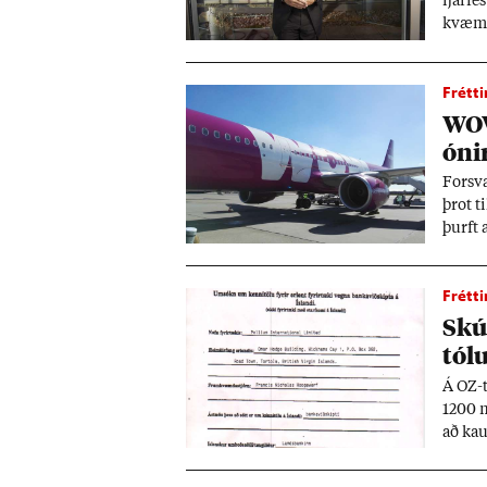
fjár­fe
kvæmt
Frétti
WOW 
ón­i
For­sv
þrot ti
þurft a
Frétti
Skúl
tólu
Á OZ-t
1200 m
að kau
um. Fj
af­skri