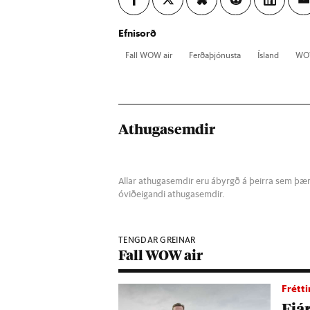
Efnisorð
Fall WOW air
Ferða­þjón­usta
Ís­land
WOW
Athugasemdir
Allar athugasemdir eru ábyrgð á þeirra sem þær s
óviðeigandi athugasemdir.
TENGDAR GREINAR
Fall WOW air
Frétti
Fjá