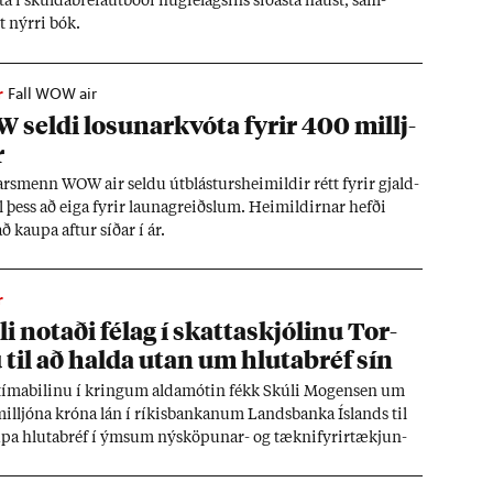
sta í skulda­bréfa­út­boði flug­fé­lags­ins síð­asta haust, sam­
 nýrri bók.
r
Fall WOW air
seldi los­un­ar­kvóta fyr­ir 400 millj­
r
ars­menn WOW air seldu út­blást­urs­heim­ild­ir rétt fyr­ir gjald­
l þess að eiga fyr­ir launa­greiðsl­um. Heim­ild­irn­ar hefði
ð kaupa aft­ur síð­ar í ár.
r
i not­aði fé­lag í skatta­skjól­inu Tor­
 til að halda ut­an um hluta­bréf sín
íma­bil­inu í kring­um alda­mót­in fékk Skúli Mo­gensen um
illj­óna króna lán í rík­is­bank­an­um Lands­banka Ís­lands til
pa hluta­bréf í ýms­um ný­sköp­un­ar- og tæknifyr­ir­tækj­un­
ár­fest­ing­arn­ar voru í gegn­um fé­lag á Tor­tólu og þurfti að
fa stór­an hluta lán­anna eft­ir að net­ból­an sprakk.