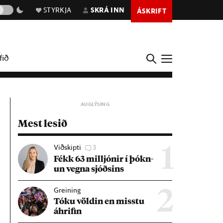
STYRKJA
SKRÁ INN
ÁSKRIFT
fið
Mest lesið
Viðskipti
3
1
Fékk 63 millj­ón­ir í þókn­
un vegna sjóðs­ins
Greining
2
Tóku völd­in en misstu
áhrif­in