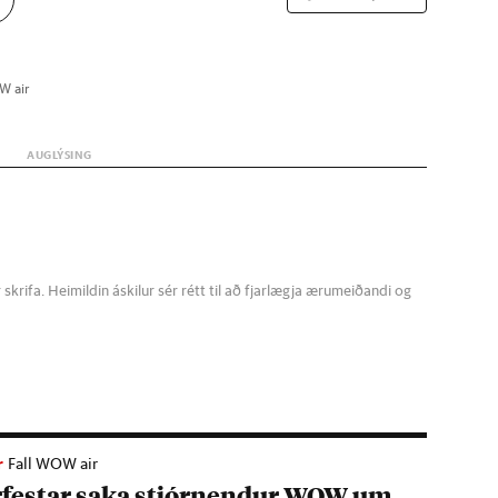
 air
krifa. Heimildin áskilur sér rétt til að fjarlægja ærumeiðandi og
r
Fall WOW air
r­fest­ar saka stjórn­end­ur WOW um