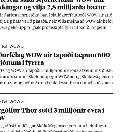
k­ing­ar og vilja 2,8 millj­arða bæt­ur
ir fjár­fest­ar sem tóku þátt í skulda­bréfa­út­boði WOW air ár­ið
elja sig hafa ver­ið plat­aða. Þeir vilja meina að WOW air hefði
vera gef­ið upp til gjald­þrota­skipta fyr­ir út­boð­ið. Af þeim
 vilja þeir 2,8 millj­arða í skaða­bæt­ur frá stjórn­end­um WOW
­máli. Skúli Mo­gensen vill ekki tjá sig um mál­ið.
r
Fall WOW air
­ur­fé­lag WOW air tap­aði tæp­um 600
j­ón­um í fyrrra
­fé­lag WOW air tap­aði 5 millj­örð­um króna á tveim­ur síð­ustu
­ar­ár­um sín­um. Skulda­upp­gjör WOW air og Skúla Mo­gensen
r nú yf­ir og hef­ur Ari­on banki leyst til sín ein­býl­is­hús hans
skuld.
r
Fall WOW air
gólf­ur Thor setti 3 millj­ón­ir evra í
W
 og við­skipta­fé­lag­ar Skúla Mo­gensen voru um helm­ing­ur