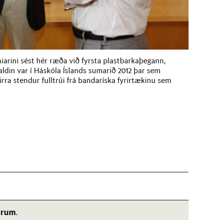
arini sést hér ræða við fyrsta plastbarkaþegann,
din var í Háskóla Íslands sumarið 2012 þar sem
rra stendur fulltrúi frá bandaríska fyrirtækinu sem
árum
.