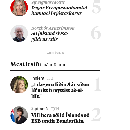
5
Sif Sigmarsdóttir
Þeg­ar Evr­ópu­sam­band­ið
bann­aði brjósta­skor­ur
6
Borgþór Arngrímsson
50 þús­und slysa­
gildrusval­ir
Mest lesið
í mánuðinum
Innlent
2
1
„Í dag eru lið­in 5 ár síð­an
líf mitt breytt­ist að ei­
lífu“
Stjórnmál
14
2
Vill bera að­ild Ís­lands að
ESB und­ir Banda­rík­in