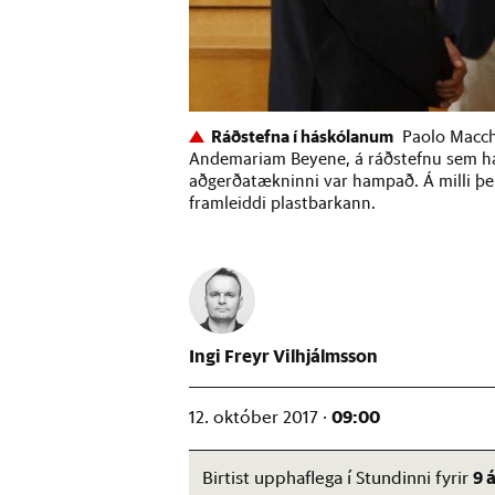
Ráðstefna í háskólanum
Paolo Macchi
Andemariam Beyene, á ráðstefnu sem hal
aðgerðatækninni var hampað. Á milli þei
framleiddi plastbarkann.
Ingi Freyr Vilhjálmsson
09:00
12. október 2017 ·
9 
Birtist upphaflega í Stundinni fyrir