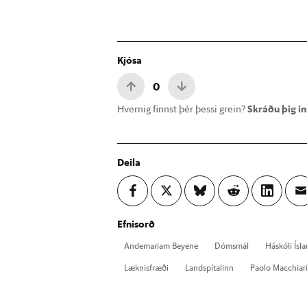
Kjósa
0
Hvernig finnst þér þessi grein?
Skráðu þig inn
Deila
Efnisorð
And­emariam Beyene
Dóms­mál
Há­skóli Ís­l
Lækn­is­fræði
Land­spít­al­inn
Paolo Macchi­ar­