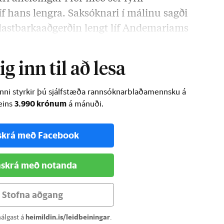
f hans lengra. Saksóknari í málinu sagði
 plastbarkaaðgerðin lengt líf Andemariams
…
g inn til að lesa
inni styrkir þú sjálfstæða rannsóknarblaðamennsku á
3.990 krónum
ðeins
á mánuði.
skrá með Facebook
skrá með notanda
Stofna aðgang
álgast á
heimildin.is/leidbeiningar
.