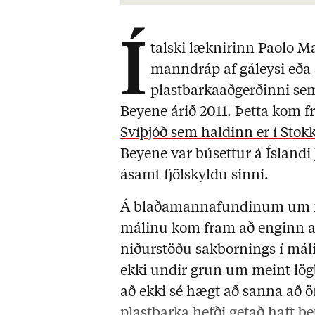
Í
talski læknirinn Paolo Ma
manndráp af gáleysi eða s
plastbarkaaðgerðinni 
Beyene árið 2011. Þetta kom 
Svíþjóð sem haldinn er í Sto
Beyene var búsettur á Ísland
ásamt fjölskyldu sinni.
Á blaðamannafundinum um ni
málinu kom fram að enginn a
niðurstöðu sakbornings í málin
ekki undir grun um meint lög
að ekki sé hægt að sanna að 
plastbarka hefði getað haft bet