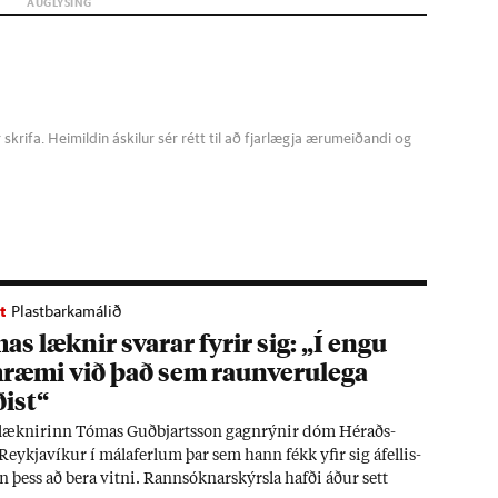
krifa. Heimildin áskilur sér rétt til að fjarlægja ærumeiðandi og
t
Plastbarkamálið
as lækn­ir svar­ar fyr­ir sig: „Í engu
­ræmi við það sem raun­veru­lega
­ist“
lækn­ir­inn Tóm­as Guð­bjarts­son gagn­rýn­ir dóm Hér­aðs­
eykja­vík­ur í mála­ferl­um þar sem hann fékk yf­ir sig áfell­is­
 þess að bera vitni. Rann­sókn­ar­skýrsla hafði áð­ur sett