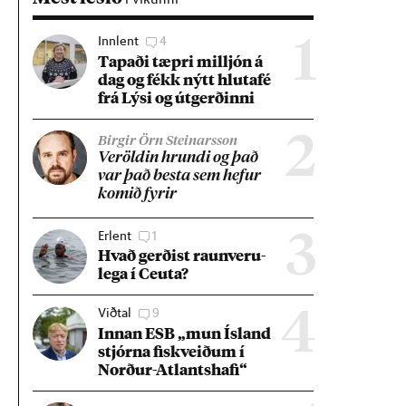
Innlent
4
1
Tap­aði tæpri millj­ón á
dag og fékk nýtt hluta­fé
frá Lýsi og út­gerð­inni
2
Birgir Örn Steinarsson
Ver­öld­in hrundi og það
var það besta sem hef­ur
kom­ið fyr­ir
Erlent
1
3
Hvað gerð­ist raun­veru­
lega í Ceuta?
Viðtal
9
4
Inn­an ESB „mun Ís­land
stjórna fisk­veið­um í
Norð­ur-Atlants­hafi“