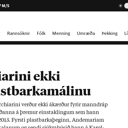
7 M/S
r
Rannsóknir
Fólk
Menning
Umræða
Þekking
Lí
arini ekki
astbarkamálinu
cchi­ar­ini verð­ur ekki ákærð­ur fyr­ir mann­dráp
erð­anna á þrem­ur ein­stak­ling­um sem hann
l 2013. Fyrsti plast­barka­þeg­inn, And­emariam