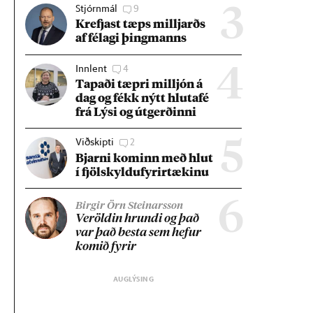
Stjórnmál
9
3
Krefjast tæps millj­arðs
af fé­lagi þing­manns
Innlent
4
4
Tap­aði tæpri millj­ón á
dag og fékk nýtt hluta­fé
frá Lýsi og út­gerð­inni
Viðskipti
2
5
Bjarni kom­inn með hlut
í fjöl­skyldu­fyr­ir­tæk­inu
6
Birgir Örn Steinarsson
Ver­öld­in hrundi og það
var það besta sem hef­ur
kom­ið fyr­ir