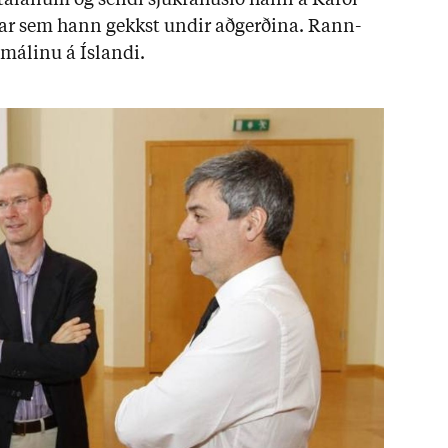
t­al­an­um og sendi sjúkra­hús­ið hann á Karol­
þar sem hann gekkst und­ir að­gerð­ina. Rann­
­mál­inu á Ís­landi.