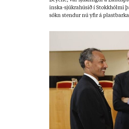
Beyene, var sjúk­ling­ur á Land­spí
inska-sjúkra­hús­ið í Stokk­hólmi 
sókn stend­ur nú yf­ir á plast­barka