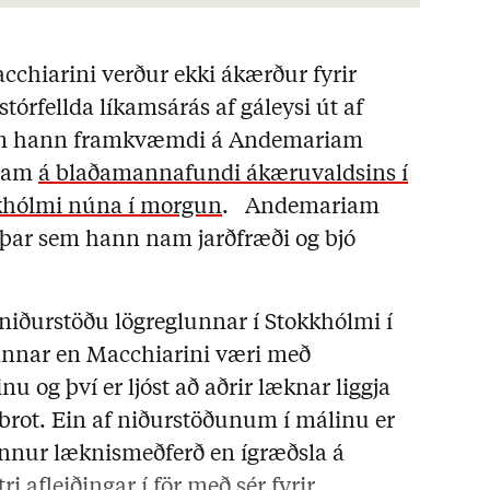
cchiarini verður ekki ákærður fyrir
tórfellda líkamsárás af gáleysi út af
sem hann framkvæmdi á Andemariam
fram
á blaðamannafundi ákæruvaldsins í
kkhólmi núna í morgun
. Andemariam
i þar sem hann nam jarðfræði og bjó
ðurstöðu lögreglunnar í Stokkhólmi í
nnar en Macchiarini væri með
u og því er ljóst að aðrir læknar liggja
brot. Ein af niðurstöðunum í málinu er
önnur læknismeðferð en ígræðsla á
ri afleiðingar í för með sér fyrir