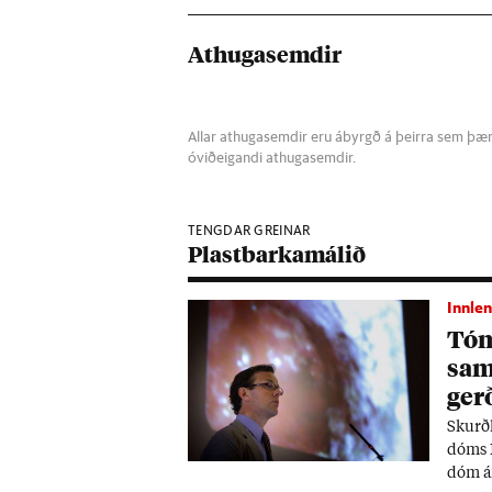
Athugasemdir
Allar athugasemdir eru ábyrgð á þeirra sem þær s
óviðeigandi athugasemdir.
TENGDAR GREINAR
Plastbarkamálið
Innlen
Tóm­
sam
gerð
Skurð­
dóms R
dóm án