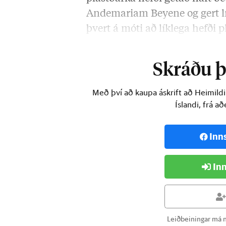
Andemariam Beyene og gert lí
þvert á móti að líklega hefði
Beyene eitthvað. Þannig var 
Skráðu þi
Með því að kaupa áskrift að Heimild
Íslandi, frá a
Inn
Inn
Leiðbeiningar má n