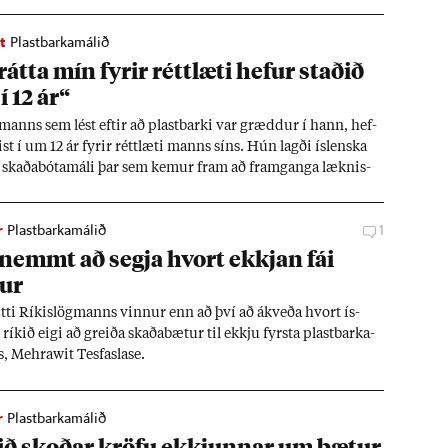
­ina yf­ir á lækna í Sví­þjóð frem­ur en Tóm­as.
t
Plastbarkamálið
­átta mín fyr­ir rétt­læti hef­ur stað­ið
 í 12 ár“
manns sem lést eft­ir að plast­barki var grædd­ur í hann, hef­
­ist í um 12 ár fyr­ir rétt­læti manns síns. Hún lagði ís­lenska
 í skaða­bóta­máli þar sem kem­ur fram að fram­ganga lækn­is­
m­as­ar Guð­bjarts­son­ar hafi ver­ið ámæl­is­verð og sak­næm.
r
Plastbarkamálið
1
snemmt að segja hvort ekkj­an fái
­ur
i Rík­is­lög­manns vinn­ur enn að því að ákveða hvort ís­
 rík­ið eigi að greiða skaða­bæt­ur til ekkju fyrsta plast­barka­
s, Mehrawit Tes­faslase.
r
Plastbarkamálið
ið skoð­ar kröfu ekkj­unn­ar um bæt­ur