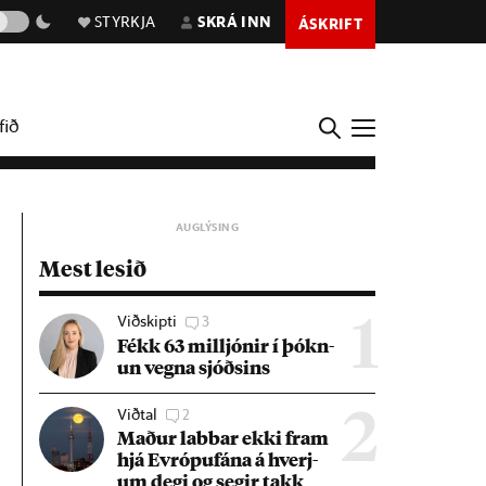
STYRKJA
SKRÁ INN
ÁSKRIFT
fið
Mest lesið
Viðskipti
3
1
Fékk 63 millj­ón­ir í þókn­
un vegna sjóðs­ins
Viðtal
2
2
Mað­ur labb­ar ekki fram
hjá Evr­ópuf­ána á hverj­
um degi og seg­ir takk