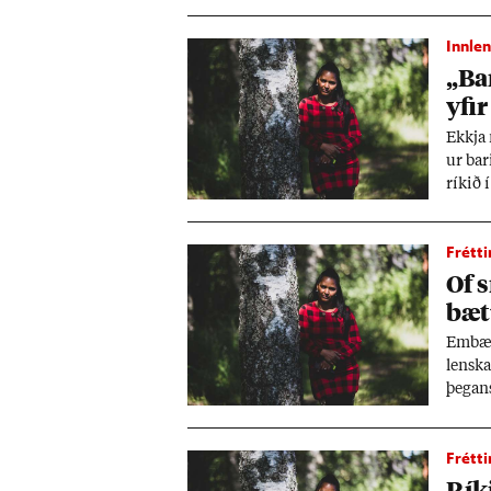
ábyrgð
Innlen
„Bar
yf­ir
Ekkja 
ur bar
rík­ið
ins Tó
Frétti
Of 
bæt
Embætt
lenska
þeg­an
Frétti
Rík­