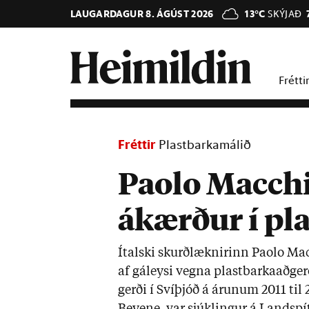
LAUGARDAGUR 8. ÁGÚST 2026
13°C
SKÝJAÐ
Frétti
Fréttir
Plastbarkamálið
Paolo Macchi
ákærður í pl
Ít­alski skurð­lækn­ir­inn Paolo Ma
af gá­leysi vegna plast­barka­að­g
gerði í Sví­þjóð á ár­un­um 2011 ti