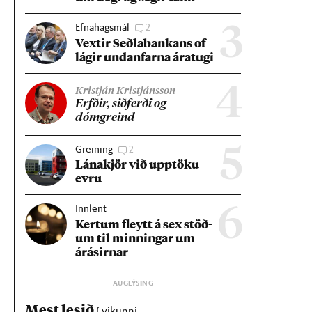
Efnahagsmál
2
3
Vext­ir Seðla­bank­ans of
lág­ir und­an­farna ára­tugi
4
Kristján Kristjánsson
Erfð­ir, sið­ferði og
dómgreind
Greining
2
5
Lána­kjör við upp­töku
evru
Innlent
6
Kert­um fleytt á sex stöð­
um til minn­ing­ar um
árás­irn­ar
Mest lesið
í vikunni