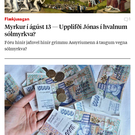
Flækjusagan
1
Myrk­ur í ág­úst 13 — Upp­lifði Jón­as í hvaln­um
sól­myrkva?
Fóru hinir jafn­vel hinir grimmu Ass­yríu­menn á taug­um vegna
sól­myrkva?