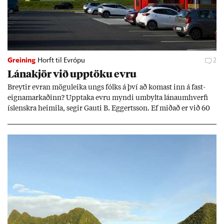
Greining
Horft til Evrópu
2
Lána­kjör við upp­töku evru
Breyt­ir evr­an mögu­leika ungs fólks á því að kom­ast inn á fast­
eigna­mark­að­inn? Upp­taka evru myndi um­bylta lánaum­hverfi
ís­lenskra heim­ila, seg­ir Gauti B. Eggerts­son. Ef mið­að er við 60
millj­óna króna lán til 25 ára myndi mán­að­ar­leg greiðslu­byrði
lækka um þriðj­ung.