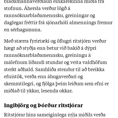
blaðamannaverðlaun einkarekinna miðla frá
stofnun. Áhersla verður lögð á
rannsóknarblaðamennsku, greiningar og
daglegar fréttir frá sjónarhóli almennings fremur
en sérhagsmuna.
Með stærra fyrirtæki og öflugri ritstjórn verður
hægt að styðja enn betur við bakið á dýpri
rannsóknarblaðamennsku, greiningu á
málefnum líðandi stundar og veita valdhöfum
sterkt aðhald. Samhliða stendur til að breikka
efnistök, verða enn áhugaverðari og
skemmtilegri, og fjölga þeim leiðum sem efni er
miðlað til ykkar, lesenda okkar.
Ingibjörg og Þórður ritstjórar
Ritstjórar hins sameiginlega nýja miðils verða