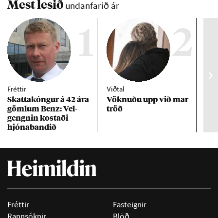
Mest lesið
undanfarið ár
1
2
Fréttir
Viðtal
Inn
Skattakóng­ur á 42 ára
Vökn­uðu upp við mar­
RÚV
göml­um Benz: Vel­
tröð
Mar
gengn­in kostaði
un
hjóna­band­ið
Fréttir
Fasteignir
Rannsóknir
Blöð