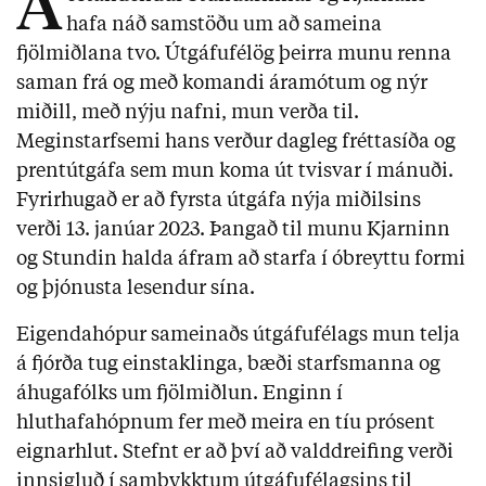
A
hafa náð samstöðu um að sameina
fjölmiðlana tvo. Útgáfufélög þeirra munu renna
saman frá og með komandi áramótum og nýr
miðill, með nýju nafni, mun verða til.
Meginstarfsemi hans verður dagleg fréttasíða og
prentútgáfa sem mun koma út tvisvar í mánuði.
Fyrirhugað er að fyrsta útgáfa nýja miðilsins
verði 13. janúar 2023. Þangað til munu Kjarninn
og Stundin halda áfram að starfa í óbreyttu formi
og þjónusta lesendur sína.
Eigendahópur sameinaðs útgáfufélags mun telja
á fjórða tug einstaklinga, bæði starfsmanna og
áhugafólks um fjölmiðlun. Enginn í
hluthafahópnum fer með meira en tíu prósent
eignarhlut. Stefnt er að því að valddreifing verði
innsigluð í samþykktum útgáfufélagsins til