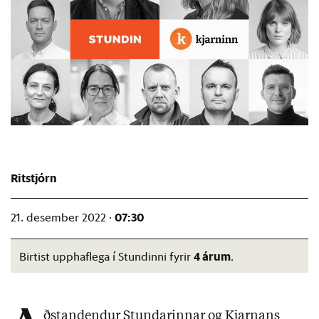
Ritstjórn
07:30
21. desember 2022 ·
4 árum
Birtist upphaflega í Stundinni fyrir
.
ðstandendur Stundarinnar og Kjarnans