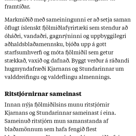
framtíðar.
Markmiðið með sameiningunni er að setja saman
öflugt íslenskt fjölmiðlafyrirtæki sem stendur að
óháðri, vandaðri, gagnrýninni og uppbyggilegri
aðhaldsblaðamennsku, bjóða upp á gott
starfsumhverfi og móta fjölmiðil sem getur
stækkað, vaxið og dafnað. Byggt verður á ráðandi
hugmyndafræði Kjarnans og Stundarinnar um
valddreifingu og valdeflingu almennings.
Ritstjórnirnar sameinast
Innan nýja fjölmiðilsins munu ritstjórnir
Kjarnans og Stundarinnar sameinast í eina.
Sameinuð ritstjórn mun samanstanda af
blaðamönnum sem hafa fengið flest