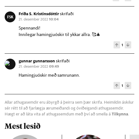
Fríða S. Kristinsdóttir
skrifaði
FSK
21. desember 2022
10:04
Spennandi!
Innilegar hamingjuóskir til ykkar allra. 🥰🎄
1
gunnar gunnarsson
skrifaði
21. desember 2022
09:49
Hamingjuóskir með samrunann.
1
Allar athugasemdir eru ábyrgð á þeirra sem þær skrifa. Heimildin áskilur
sér rétt til að fjarlægja ærumeiðandi og óviðeigandi athugasemdir.
Hægt er að láta vita af athugasemdum með því að smella á
Tilkynna
.
Mest lesið