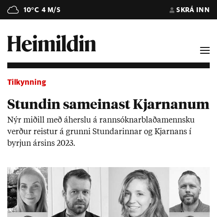
10°C
4 M/S
SKRÁ INN
Tilkynning
Stundin sameinast Kjarnanum
Nýr mið­ill með áherslu á rann­sókn­ar­blaða­mennsku
verð­ur reist­ur á grunni Stund­ar­inn­ar og Kjarn­ans í
byrj­un árs­ins 2023.