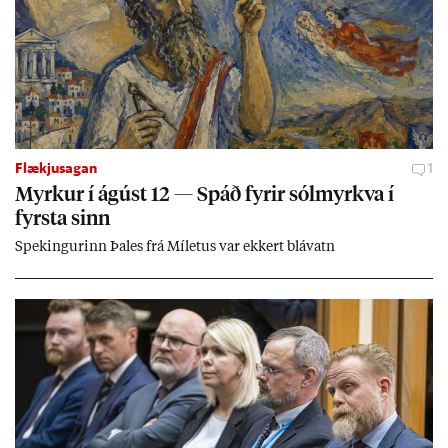
Flækjusagan
1
Myrk­ur í ág­úst 12 — Spáð fyr­ir sól­myrkva í
fyrsta sinn
Spek­ing­ur­inn Þa­les frá Míletus var ekk­ert blá­vatn