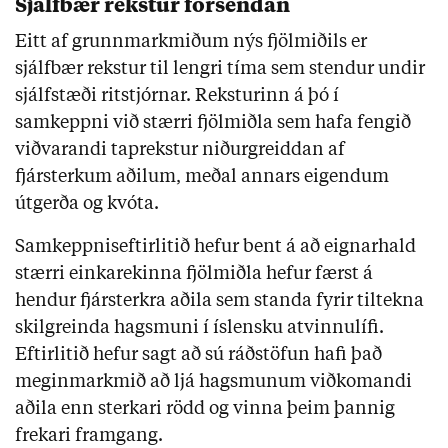
Sjálfbær rekstur forsendan
Eitt af grunnmarkmiðum nýs fjölmiðils er
sjálfbær rekstur til lengri tíma sem stendur undir
sjálfstæði ritstjórnar. Reksturinn á þó í
samkeppni við stærri fjölmiðla sem hafa fengið
viðvarandi taprekstur niðurgreiddan af
fjársterkum aðilum, meðal annars eigendum
útgerða og kvóta.
Samkeppniseftirlitið hefur bent á að eignarhald
stærri einkarekinna fjölmiðla hefur færst á
hendur fjársterkra aðila sem standa fyrir tiltekna
skilgreinda hagsmuni í íslensku atvinnulífi.
Eftirlitið hefur sagt að sú ráðstöfun hafi það
meginmarkmið að ljá hagsmunum viðkomandi
aðila enn sterkari rödd og vinna þeim þannig
frekari framgang.