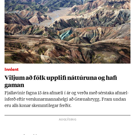
Innlent
Vilj­um að fólk upp­lifi nátt­úr­una og hafi
gam­an
Fjalla­vin­ir fagna 15 ára af­mæli í ár og verða með sér­staka af­mæl­
is­ferð eft­ir versl­un­ar­manna­helgi að Græna­hrygg. Fram und­an
eru alls kon­ar skemmti­leg­ar ferð­ir.