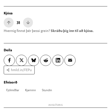
Kjósa
31
Hvernig finnst þér þessi grein?
Skráðu þig inn til að kjósa.
Deila
hmld.in/FEPu
Efnisorð
Fjöl­miðl­ar
Kjarn­inn
Stund­in