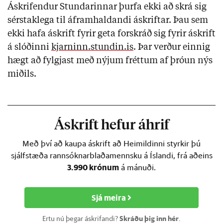
Áskrifendur Stundarinnar þurfa ekki að skrá sig
sérstaklega til áframhaldandi áskriftar. Þau sem
ekki hafa áskrift fyrir geta forskráð sig fyrir áskrift
á slóðinni
kjarninn.stundin.is
. Þar verður einnig
hægt að fylgjast með nýjum fréttum af þróun nýs
miðils.
Áskrift hefur áhrif
Með því að kaupa áskrift að Heimildinni styrkir þú
sjálfstæða rannsóknarblaðamennsku á Íslandi, frá aðeins
3.990 krónum
á mánuði.
Sjá meira
Ertu nú þegar áskrifandi?
Skráðu þig inn hér
.