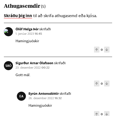
Athugasemdir
(5)
Skráðu þig inn
til að skrifa athugasemd eða kjósa.
Ólöf Helga Þór
skrifaði
1. janúar 2023
16:45
Hamingjuóskir
0
Sigurður Arnar Ólafsson
skrifaði
SAÓ
23. desember 2022
00:22
Gott mál.
0
Eyrún Antonsdóttir
skrifaði
EA
26. desember 2022
16:32
Hamingjuóskir
0