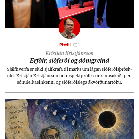
Pistill
1
Kristján Kristjánsson
Erfð­ir, sið­ferði og dómgreind
Sjálf­hverfa er ekki sjálf­krafa til marks um lág­an sið­ferð­is­þrösk­
uld. Kristján Kristjáns­son heim­speki­pró­fess­or rann­sak­aði per­
sónu­leika­ein­kenni og sið­ferð­is­lega ákvörð­un­ar­töku.