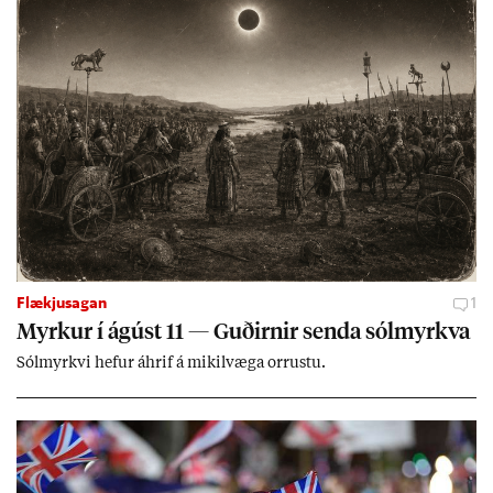
Flækjusagan
1
Myrk­ur í ág­úst 11 — Guð­irn­ir senda sól­myrkva
Sól­myrkvi hef­ur áhrif á mik­il­væga orr­ustu.