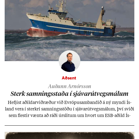
Aðsent
Auðunn Arnórsson
Sterk samn­ings­staða í sjáv­ar­út­vegs­mál­um
Hefj­ist að­ild­ar­við­ræð­ur við Evr­ópu­sam­band­ið á ný myndi Ís­
land vera í sterkri samn­ings­stöðu í sjáv­ar­út­vegs­mál­um, því sviði
sem flest­ir vænta að ráði úr­slit­um um hvort um ESB-að­ild Ís­
lands geti sam­ist. Hvað land­bún­að­ar­mál snert­ir myndi stuðn­
ing­ur við bænd­ur og dreif­býli breyt­ast mik­ið frá nú­ver­andi
kerfi, en sveigj­an­leiki til lausna er um­tals­verð­ur.