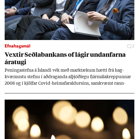
Efnahagsmál
2
Vext­ir Seðla­bank­ans of lág­ir und­an­farna
ára­tugi
Pen­inga­stefna á Ís­landi vék með mark­tæk­um hætti frá hag­
kvæm­ustu stefnu í að­drag­anda al­þjóð­legu fjár­málakrepp­unn­ar
2008 og í kjöl­far Covid-heims­far­ald­urs­ins, sam­kvæmt rann­
sókn­ar­rit­gerð Seðla­bank­ans. Vext­ir hafa al­mennt ver­ið of lág­ir.
Tíð áföll og óvissa tor­velda hag­stjórn á Ís­landi.