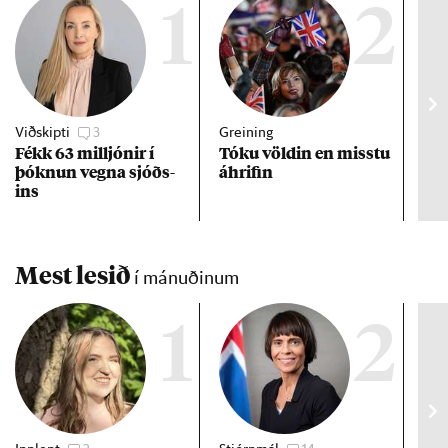
1
2
Viðskipti
3
Greining
Viðt
Fékk 63 millj­ón­ir í
Tóku völd­in en misstu
Mað
þókn­un vegna sjóðs­
áhrif­in
fra
ins
hve
ta
Mest lesið
í mánuðinum
1
2