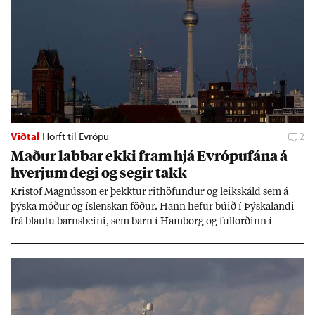
Viðtal
Horft til Evrópu
2
Mað­ur labb­ar ekki fram hjá Evr­ópuf­ána á
hverj­um degi og seg­ir takk
Kri­stof Magnús­son er þekkt­ur rit­höf­und­ur og leik­skáld sem á
þýska móð­ur og ís­lensk­an föð­ur. Hann hef­ur bú­ið í Þýskalandi
frá blautu barns­beini, sem barn í Ham­borg og full­orð­inn í
Berlín, en er vel kunn­ug­ur á Ís­landi og tal­ar ís­lensku. Hvernig
ætli hann upp­lifi að búa í landi inn­an Evr­ópu­sam­bands­ins?