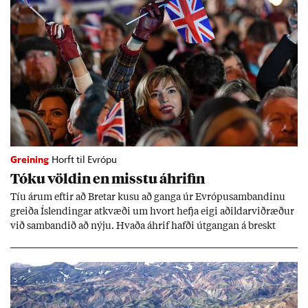
Greining
Horft til Evrópu
Tóku völd­in en misstu áhrif­in
Tíu ár­um eft­ir að Bret­ar kusu að ganga úr Evr­ópu­sam­band­inu
greiða Ís­lend­ing­ar at­kvæði um hvort hefja eigi að­ild­ar­við­ræð­ur
við sam­band­ið að nýju. Hvaða áhrif hafði út­gang­an á breskt
sam­fé­lag og hvaða lex­íu geta Ís­lend­ing­ar lært af henni?