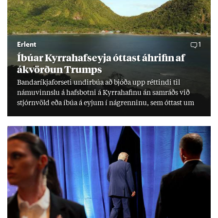
Erlent
1
Íbú­ar Kyrra­hafs­eyja ótt­ast áhrif­in af
ákvörð­un Trumps
Banda­ríkja­for­seti und­ir­búa að bjóða upp rétt­indi til
námu­vinnslu á hafs­botni á Kyrra­haf­inu án sam­ráðs við
stjórn­völd eða íbúa á eyj­um í ná­grenn­inu, sem ótt­ast um
lífs­við­ur­væri sitt og um­hverfi.