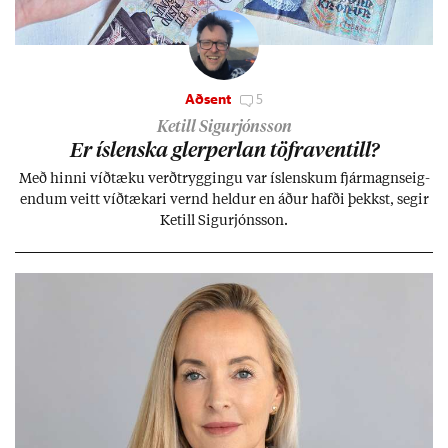
Aðsent
5
Ketill Sigurjónsson
Er ís­lenska glerperl­an töfra­ventill?
Með hinni víð­tæku verð­trygg­ingu var ís­lensk­um fjár­magns­eig­
end­um veitt víð­tæk­ari vernd held­ur en áð­ur hafði þekkst, seg­ir
Ketill Sig­ur­jóns­son.