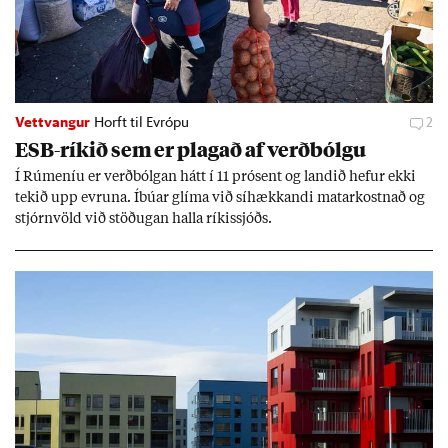
Vettvangur
Horft til Evrópu
2
ESB-rík­ið sem er plag­að af verð­bólgu
Í Rúm­en­íu er verð­bólg­an hátt í 11 pró­sent og land­ið hef­ur ekki
tek­ið upp evr­una. Íbú­ar glíma við sí­hækk­andi mat­ar­kostn­að og
stjórn­völd við stöð­ug­an halla rík­is­sjóðs.