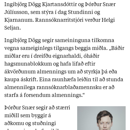
Ingibjörg Dögg Kjartansdóttir og Þórður Snær
Júlíusson, sem stýra í dag Stundinni og
Kjarnanum. Rannsóknarritstjóri verður Helgi
Seljan.
Ingibjörg Dögg segir sameininguna tilkomna
vegna sameiginlegs tilgangs beggja miðla. „Báðir
miðlar eru í dreifðu eignarhaldi, óháðir
hagsmunablokkum og hafa lifað eftir
ákvörðunum almennings um að styrkja þá eða
kaupa áskrift. Eina raunhæfa leiðin til að stunda
almennilega rannsóknarblaðamennsku er að
starfa á forsendum almennings.“
Þórður Snær segir að stærri
miðill sem byggir á
aðkomu og stuðningi