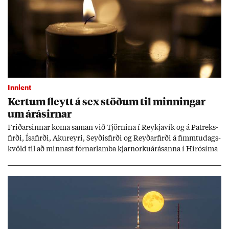
Innlent
Kert­um fleytt á sex stöð­um til minn­ing­ar
um árás­irn­ar
Frið­arsinn­ar koma sam­an við Tjörn­ina í Reykja­vík og á Pat­reks­
firði, Ísa­firði, Ak­ur­eyri, Seyð­is­firði og Reyð­ar­firði á fimmtu­dags­
kvöld til að minn­ast fórn­ar­lamba kjarn­orku­árás­anna í Hírósíma
og Naga­sakí.