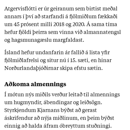
Atgervisflótti er úr geiranum sem birtist meðal
annars í því að starfandi á fjölmiðlum fækkaði
um 45 prósent milli 2018 og 2020. Á sama tíma
hefur fjöldi þeirra sem vinna við almannatengsl
og hagsmunagæslu margfaldast.
Ísland hefur undanfarin ár fallið á lista yfir
fjölmiðlafrelsi og situr nú í 15. sæti, en hinar
Norðurlandaþjóðirnar skipa efstu sætin.
Aðkoma almennings
Í mótun nýs miðils verður leitað til almennings
um hugmyndir, ábendingar og leiðsögn.
Styrkjendum Kjarnans býðst að gerast
áskrifendur að nýja miðlinum, en þeim býðst
einnig að halda áfram óbreyttum stuðningi.