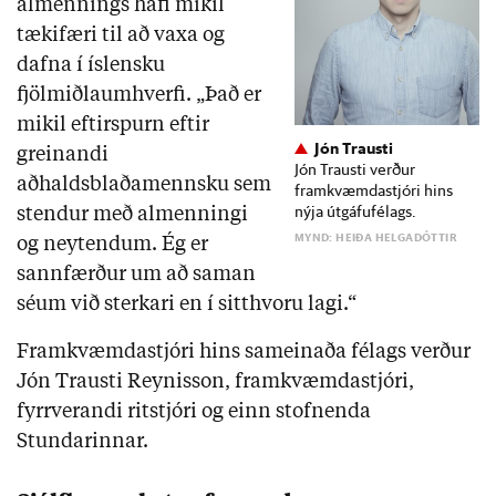
almennings hafi mikil
tækifæri til að vaxa og
dafna í íslensku
fjölmiðlaumhverfi. „Það er
mikil eftirspurn eftir
Jón Trausti
greinandi
Jón Trausti verður
aðhaldsblaðamennsku sem
framkvæmdastjóri hins
nýja útgáfufélags.
stendur með almenningi
MYND: HEIÐA HELGADÓTTIR
og neytendum. Ég er
sannfærður um að saman
séum við sterkari en í sitthvoru lagi.“
Framkvæmdastjóri hins sameinaða félags verður
Jón Trausti Reynisson, framkvæmdastjóri,
fyrrverandi ritstjóri og einn stofnenda
Stundarinnar.