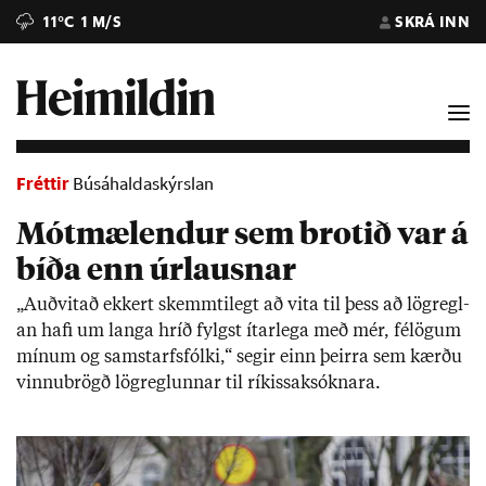
11°C
1 M/S
SKRÁ INN
Fréttir
Búsáhaldaskýrslan
Mótmælendur sem brotið var á
bíða enn úrlausnar
„Auð­vit­að ekk­ert skemmti­legt að vita til þess að lög­regl­
an hafi um langa hríð fylgst ít­ar­lega með mér, fé­lög­um
mín­um og sam­starfs­fólki,“ seg­ir einn þeirra sem kærðu
vinnu­brögð lög­regl­unn­ar til rík­is­sak­sókn­ara.