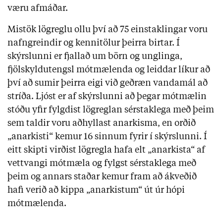
væru afmáðar.
Mistök lögreglu ollu því að 75 einstaklingar voru
nafngreindir og kennitölur þeirra birtar. Í
skýrslunni er fjallað um börn og unglinga,
fjölskyldutengsl mótmælenda og leiddar líkur að
því að sumir þeirra eigi við geðræn vandamál að
stríða. Ljóst er af skýrslunni að þegar mótmælin
stóðu yfir fylgdist lögreglan sérstaklega með þeim
sem taldir voru aðhyllast anarkisma, en orðið
„anarkisti“ kemur 16 sinnum fyrir í skýrslunni. Í
eitt skipti virðist lögregla hafa elt „anarkista“ af
vettvangi mótmæla og fylgst sérstaklega með
þeim og annars staðar kemur fram að ákveðið
hafi verið að kippa „anarkistum“ út úr hópi
mótmælenda.