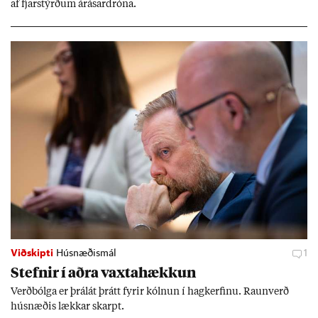
af fjar­stýrð­um árás­ar­dróna.
Viðskipti
Húsnæðismál
1
Stefn­ir í aðra vaxta­hækk­un
Verð­bólga er þrálát þrátt fyr­ir kóln­un í hag­kerf­inu. Raun­verð
hús­næð­is lækk­ar skarpt.