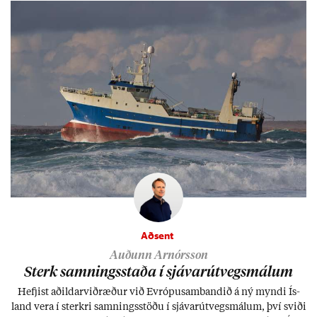
Aðsent
Auðunn Arnórsson
Sterk samn­ings­staða í sjáv­ar­út­vegs­mál­um
Hefj­ist að­ild­ar­við­ræð­ur við Evr­ópu­sam­band­ið á ný myndi Ís­
land vera í sterkri samn­ings­stöðu í sjáv­ar­út­vegs­mál­um, því sviði