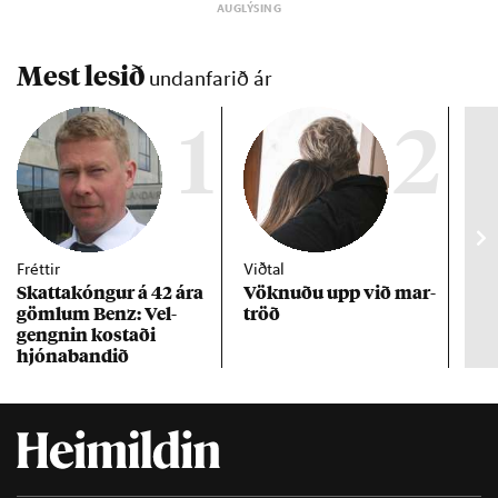
Mest lesið
undanfarið ár
1
2
Fréttir
Viðtal
Inn
Skattakóng­ur á 42 ára
Vökn­uðu upp við mar­
RÚV
göml­um Benz: Vel­
tröð
Mar
gengn­in kostaði
un
hjóna­band­ið