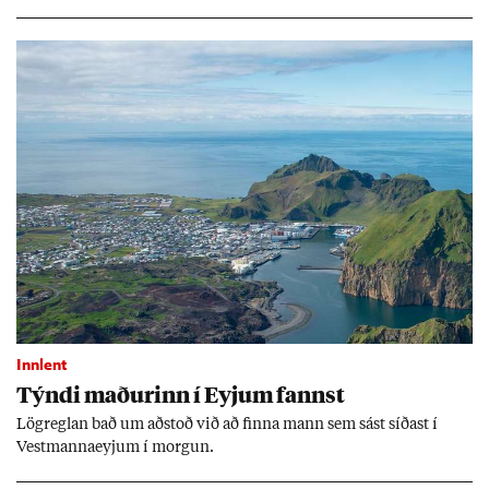
upp við önn­ur gildi og taki vinnu ekki jafn al­var­lega. Þeir hvetja
ungt fólk þó til að gef­ast ekki upp.
Innlent
Týndi mað­ur­inn í Eyj­um fannst
Lög­regl­an bað um að­stoð við að finna mann sem sást síð­ast í
Vest­manna­eyj­um í morg­un.