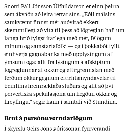
Snorri Páll Jónsson Úlfhildarson er einn þeirra
sem ákváðu að leita réttar síns. „Eðli málsins
samkvæmt finnst mér auðvitað ekkert
skemmtilegt að vita til þess að lögreglan hafi um
langa hríð fylgst ítarlega með mér, félögum
mínum og samstarfsfólki — og í þokkabót fyllt
einhverja gagnabanka með upplýsingum af
ýmsum toga: allt frá lýsingum á afskiptum
lögreglunnar af okkur og eftirgrennslan með
ferðum okkur gegnum eftirlitsmyndavélar til
beinlínis hreinræktaðs slúðurs og allt að því
pervertíska spekúlasjóna um hegðun okkar og
hreyfingu,“ segir hann í samtali við Stundina.
Brot á persónuverndarlögum
Í skýrslu Geirs Jóns Þórissonar, fyrrverandi