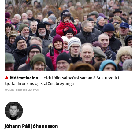
Mótmælaalda
Fjöldi fólks safnaðist saman á Austurvelli í
kjölfar hrunsins og krafðist breytinga.
MYND: PRESSPHOTOS
Jóhann Páll Jóhannsson