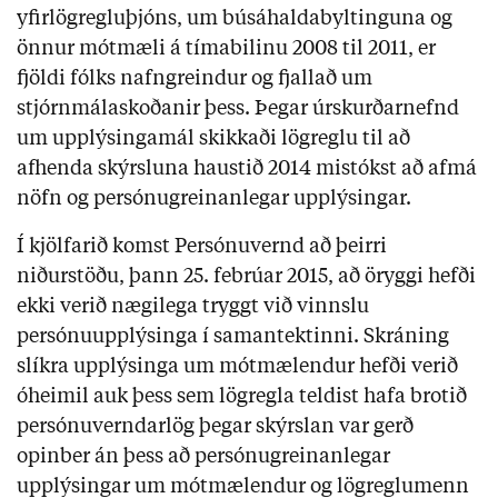
yfirlögregluþjóns, um búsáhaldabyltinguna og
önnur mótmæli á tímabilinu 2008 til 2011, er
fjöldi fólks nafngreindur og fjallað um
stjórnmálaskoðanir þess. Þegar úrskurðarnefnd
um upplýsingamál skikkaði lögreglu til að
afhenda skýrsluna haustið 2014 mistókst að afmá
nöfn og persónugreinanlegar upplýsingar.
Í kjölfarið komst Persónuvernd að þeirri
niðurstöðu, þann 25. febrúar 2015, að öryggi hefði
ekki verið nægilega tryggt við vinnslu
persónuupplýsinga í samantektinni. Skráning
slíkra upplýsinga um mótmælendur hefði verið
óheimil auk þess sem lögregla teldist hafa brotið
persónuverndarlög þegar skýrslan var gerð
opinber án þess að persónugreinanlegar
upplýsingar um mótmælendur og lögreglumenn