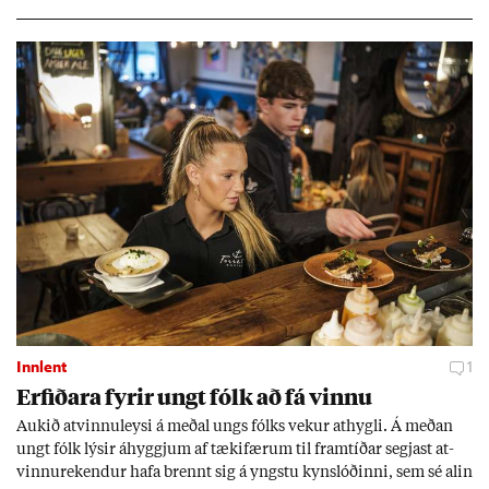
Innlent
1
Erf­ið­ara fyr­ir ungt fólk að fá vinnu
Auk­ið at­vinnu­leysi á með­al ungs fólks vek­ur at­hygli. Á með­an
ungt fólk lýs­ir áhyggj­um af tæki­fær­um til fram­tíð­ar segj­ast at­
vinnu­rek­end­ur hafa brennt sig á yngstu kyn­slóð­inni, sem sé al­in