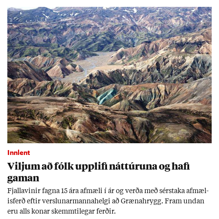
Innlent
Vilj­um að fólk upp­lifi nátt­úr­una og hafi
gam­an
Fjalla­vin­ir fagna 15 ára af­mæli í ár og verða með sér­staka af­mæl­
is­ferð eft­ir versl­un­ar­manna­helgi að Græna­hrygg. Fram und­an
eru alls kon­ar skemmti­leg­ar ferð­ir.