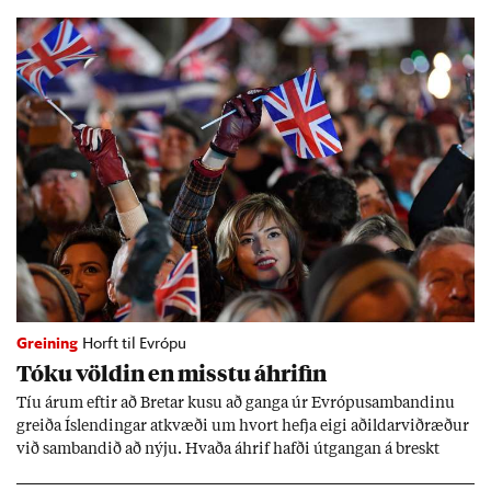
Greining
Horft til Evrópu
Tóku völd­in en misstu áhrif­in
Tíu ár­um eft­ir að Bret­ar kusu að ganga úr Evr­ópu­sam­band­inu
greiða Ís­lend­ing­ar at­kvæði um hvort hefja eigi að­ild­ar­við­ræð­ur
við sam­band­ið að nýju. Hvaða áhrif hafði út­gang­an á breskt
sam­fé­lag og hvaða lex­íu geta Ís­lend­ing­ar lært af henni?