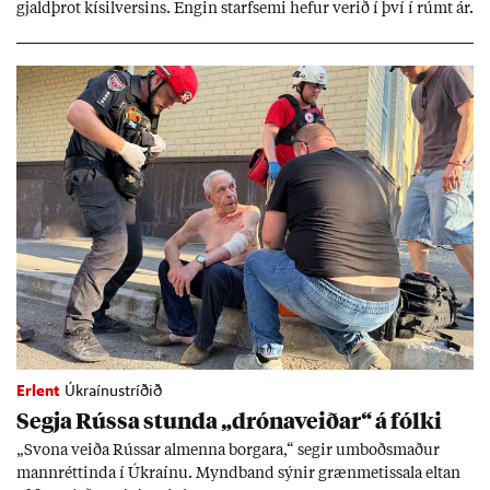
gjald­þrot kís­il­vers­ins. Eng­in starf­semi hef­ur ver­ið í því í rúmt ár.
Erlent
Úkraínustríðið
Segja Rússa stunda „dróna­veið­ar“ á fólki
„Svona veiða Rúss­ar al­menna borg­ara,“ seg­ir um­boðs­mað­ur
mann­rétt­inda í Úkraínu. Mynd­band sýn­ir græn­met­issala elt­an