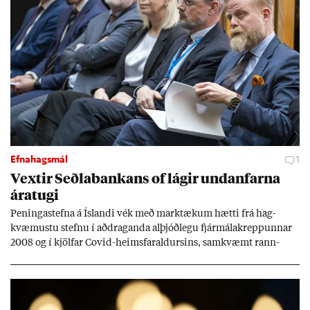
Efnahagsmál
1
Vext­ir Seðla­bank­ans of lág­ir und­an­farna
ára­tugi
Pen­inga­stefna á Ís­landi vék með mark­tæk­um hætti frá hag­
kvæm­ustu stefnu í að­drag­anda al­þjóð­legu fjár­málakrepp­unn­ar
2008 og í kjöl­far Covid-heims­far­ald­urs­ins, sam­kvæmt rann­
sókn­ar­rit­gerð Seðla­bank­ans. Vext­ir hafa al­mennt ver­ið of lág­ir.
Tíð áföll og óvissa tor­velda hag­stjórn á Ís­landi.