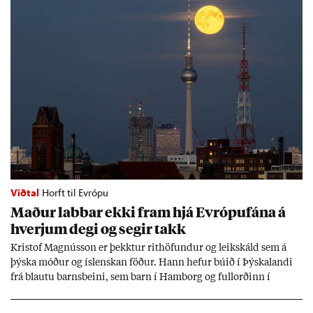
Viðtal
Horft til Evrópu
Mað­ur labb­ar ekki fram hjá Evr­ópuf­ána á
hverj­um degi og seg­ir takk
Kri­stof Magnús­son er þekkt­ur rit­höf­und­ur og leik­skáld sem á
þýska móð­ur og ís­lensk­an föð­ur. Hann hef­ur bú­ið í Þýskalandi
frá blautu barns­beini, sem barn í Ham­borg og full­orð­inn í
Berlín, en er vel kunn­ug­ur á Ís­landi og tal­ar ís­lensku. Hvernig
ætli hann upp­lifi að búa í landi inn­an Evr­ópu­sam­bands­ins?