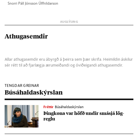
Snorri Páll Jóns­son Úlf­hild­ar­son
Athugasemdir
Allar athugasemdir eru ábyrgð á þeirra sem þær skrifa. Heimildin áskilur
sér rétt til að fjarlægja ærumeiðandi og óviðeigandi athugasemdir.
TENGDAR GREINAR
Búsáhaldaskýrslan
Fréttir
Búsáhaldaskýrslan
Þing­kona var höfð und­ir smá­sjá lög­
reglu