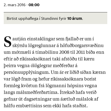
08:00
2. mars 2016 ·
10 árum
Birtist upphaflega í Stundinni fyrir
.
S
autján einstaklingar sem fjallað er um í
skýrslu lögreglunnar á höfuðborgarsvæðinu
um mótmæli á tímabilinu 2008 til 2011 bíða enn
eftir að ríkissaksóknari taki afstöðu til kæru
þeirra vegna ólöglegrar meðferðar á
persónuupplýsingum. Um ár er liðið síðan kæran
var lögð fram og hefur ríkissaksóknara borist
formleg kvörtun frá lögmanni hópsins vegna
langs málsmeðferðartíma. Ítrekað hafa verið
gefnar út dagsetningar um áætluð málalok af
hálfu embættisins sem ekki hafa staðist.