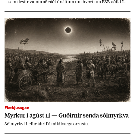
sem flest­ir vænta að ráði úr­slit­um um hvort um ESB-að­ild Ís­
lands geti sam­ist. Hvað land­bún­að­ar­mál snert­ir myndi stuðn­
ing­ur við bænd­ur og dreif­býli breyt­ast mik­ið frá nú­ver­andi
kerfi, en sveigj­an­leiki til lausna er um­tals­verð­ur.
Flækjusagan
Myrk­ur í ág­úst 11 — Guð­irn­ir senda sól­myrkva
Sól­myrkvi hef­ur áhrif á mik­il­væga orr­ustu.