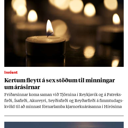
Innlent
Kert­um fleytt á sex stöð­um til minn­ing­ar
um árás­irn­ar
Frið­arsinn­ar koma sam­an við Tjörn­ina í Reykja­vík og á Pat­reks­
firði, Ísa­firði, Ak­ur­eyri, Seyð­is­firði og Reyð­ar­firði á fimmtu­dags­
kvöld til að minn­ast fórn­ar­lamba kjarn­orku­árás­anna í Hírósíma
og Naga­sakí.