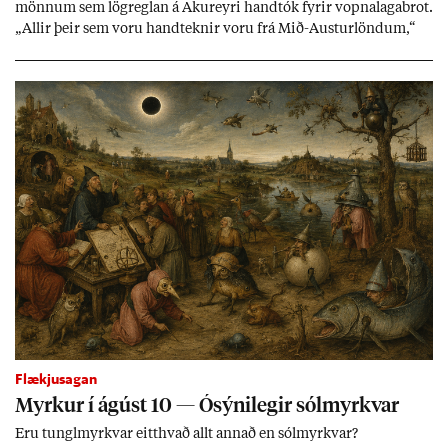
mönn­um sem lög­regl­an á Ak­ur­eyri hand­tók fyr­ir vopna­laga­brot.
„All­ir þeir sem voru hand­tekn­ir voru frá Mið-Aust­ur­lönd­um,“
skrif­aði nefnd­ar­mað­ur í Sjálf­stæði­flokkn­um á sam­fé­lags­miðli.
Vopn­in reynd­ust vera leik­fanga­byss­ur en færsl­urn­ar standa
óleið­rétt­ar.
Flækjusagan
Myrk­ur í ág­úst 10 — Ósýni­leg­ir sól­myrkv­ar
Eru tungl­myrkv­ar eitt­hvað allt ann­að en sól­myrkv­ar?