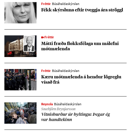
Fréttir
Búsáhaldaskýrslan
Fékk skýrsl­una eft­ir tveggja ára ströggl
Fréttir
Mátti fræða flokks­fé­laga um mál­efni
mót­mæl­enda
Fréttir
Búsáhaldaskýrslan
Kæru mót­mæl­enda á hend­ur lög­reglu
vís­að frá
Reynsla
Búsáhaldaskýrslan
Snæbjörn Brynjarsson
Vitn­is­burð­ur úr bylt­ingu: Þeg­ar ég
var hand­tek­inn