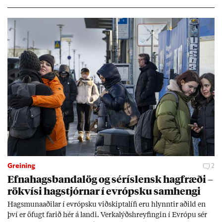
Greining
2
Efna­hags­banda­lög og sér­ís­lensk hag­fræði –
rök­vísi hag­stjórn­ar í evr­ópsku sam­hengi
Hags­muna­að­il­ar í evr­ópsku við­skipta­lífi eru hlynnt­ir að­ild en
því er öf­ugt far­ið hér á landi. Verka­lýðs­hreyf­ing­in í Evr­ópu sér