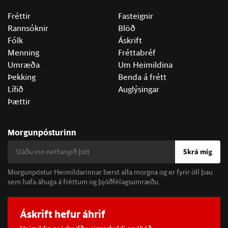
Fréttir
Fasteignir
Rannsóknir
Blöð
Fólk
Áskrift
Menning
Fréttabréf
Umræða
Um Heimildina
Þekking
Benda á frétt
Lífið
Auglýsingar
Þættir
Morgunpósturinn
Skrá mig
Morgunpóstur Heimildarinnar berst alla morgna og er fyrir öll þau
sem hafa áhuga á fréttum og þjóðfélagsumræðu.
Áskrift hefur áhrif