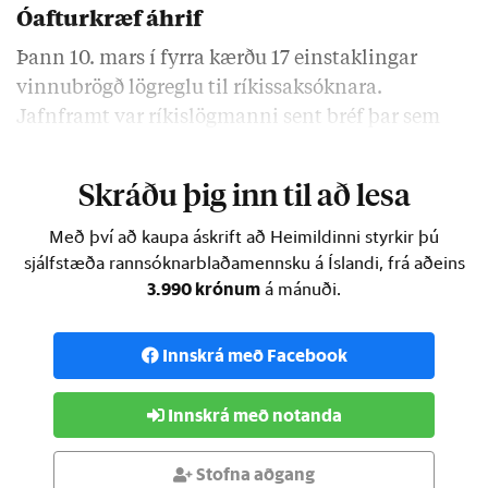
Óafturkræf áhrif
Þann 10. mars í fyrra kærðu 17 einstaklingar
vinnubrögð lögreglu til ríkissaksóknara.
Jafnframt var ríkislögmanni sent bréf þar sem
krafist var
Skráðu þig inn til að lesa
Með því að kaupa áskrift að Heimildinni styrkir þú
sjálfstæða rannsóknarblaðamennsku á Íslandi, frá aðeins
3.990 krónum
á mánuði.
Innskrá með Facebook
Innskrá með notanda
Stofna aðgang