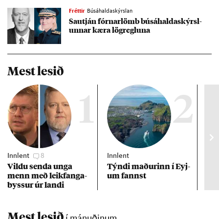
Fréttir
Búsáhaldaskýrslan
Sautján fórn­ar­lömb búsáhalda­skýrsl­
unn­ar kæra lög­regl­una
Mest lesið
1
2
Innlent
8
Innlent
Inn
Vildu senda unga
Týndi mað­ur­inn í Eyj­
Erf
menn með leik­fanga­
um fannst
að 
byss­ur úr landi
Mest lesið
í mánuðinum