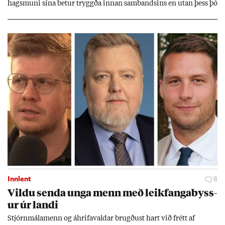
hags­muni sína bet­ur tryggða inn­an sam­bands­ins en ut­an þess þó
lít­ið fari fyr­ir því sjón­ar­miði hér­lend­is. Al­menn­ing­ur í lönd­um
Evr­ópu­sam­bands­ins er í mikl­um meiri­hluta ánægð­ur með það
sam­band. Ís­lensk­ur al­menn­ing­ur fær að segja sitt álit inn­an
mán­að­ar.
Innlent
8
Vildu senda unga menn með leik­fanga­byss­
ur úr landi
Stjórn­mála­menn og áhrifa­vald­ar brugð­ust hart við frétt af