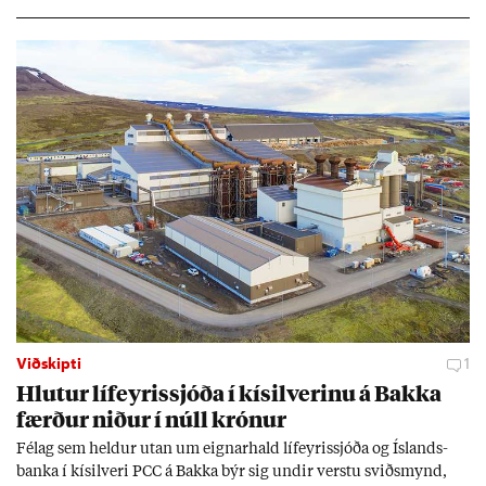
Viðskipti
1
Hlut­ur líf­eyr­is­sjóða í kís­il­ver­inu á Bakka
færð­ur nið­ur í núll krón­ur
Fé­lag sem held­ur ut­an um eign­ar­hald líf­eyr­is­sjóða og Ís­lands­
banka í kís­il­veri PCC á Bakka býr sig und­ir verstu sviðs­mynd,