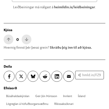
Leiðbeiningar má nálgast á
heimildin.is/leidbeiningar
.
Kjósa
0
Hvernig finnst þér þessi grein?
Skráðu þig inn til að kjósa.
Deila
hmld.in/FZ9
Efnisorð
Búsáhalda­skýrsl­an
Geir Jón Þór­is­son
Inn­lent
Ís­land
Lög­regl­an á höf­uð­borg­ar­svæð­inu
Rík­is­sak­sókn­ari