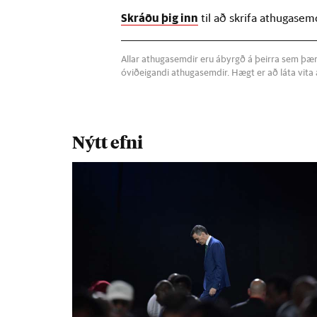
Skráðu þig inn
til að skrifa athugasem
Allar athugasemdir eru ábyrgð á þeirra sem þær s
óviðeigandi athugasemdir. Hægt er að láta vit
Nýtt efni