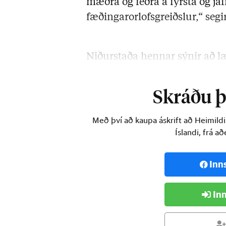
mæðra og feðra á fyrsta og jaf
fæðingarorlofsgreiðslur,“ segir
Niðurstaða hennar sýnir að læ
haft efnahagsleg áhrif á þær a
Skráðu þi
Með því að kaupa áskrift að Heimild
Íslandi, frá a
Inn
Inn