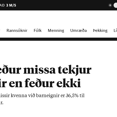
JAÐ
3 M/S
r
Rannsóknir
Fólk
Menning
Umræða
Þekking
Lí
ður missa tekjur
r en feður ekki
­iss­ir kvenna við barneign­ir er 36,5% til
r.