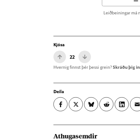
Leiðbeiningar má n
Kjósa
22
Hvernig finnst þér þessi grein?
Skráðu þig inn
Deila
Athugasemdir