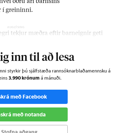
nvel öðru ári barnsins
 í greininni.
gri tekjur mæðra eftir barneignir geti
lla ævi. …
g inn til að lesa
inni styrkir þú sjálfstæða rannsóknarblaðamennsku á
3.990 krónum
ðeins
á mánuði.
skrá með Facebook
skrá með notanda
Stofna aðgang