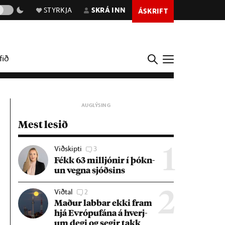
STYRKJA
SKRÁ INN
ÁSKRIFT
fið
Mest lesið
Viðskipti
3
1
Fékk 63 millj­ón­ir í þókn­
un vegna sjóðs­ins
Viðtal
2
2
Mað­ur labb­ar ekki fram
hjá Evr­ópuf­ána á hverj­
um degi og seg­ir takk