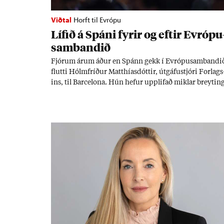
Viðtal
Horft til Evrópu
Líf­ið á Spáni fyr­ir og eft­ir Evr­ópu
sam­band­ið
Fjór­um ár­um áð­ur en Spánn gekk í Evr­ópu­sam­band­i
flutti Hólm­fríð­ur Matth­ías­dótt­ir, út­gáfu­stjóri For­lags
ins, til Barcelona. Hún hef­ur upp­lif­að mikl­ar breyt­in
ar þar og seg­ir Evr­ópu­sam­band­ið hafa dælt styrkj­um 
Spán­ar og það til ým­issa mála, eins og til end­ur­bóta á
sam­göng­um og land­bún­aði jafnt sem styrkj­um til
menn­ing­ar­mála. Þá hafi katalónsk­an hlot­ið með­byr.