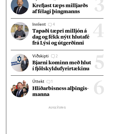
3
Krefjast tæps millj­arðs
af fé­lagi þing­manns
Innlent
4
4
Tap­aði tæpri millj­ón á
dag og fékk nýtt hluta­fé
frá Lýsi og út­gerð­inni
Viðskipti
2
5
Bjarni kom­inn með hlut
í fjöl­skyldu­fyr­ir­tæk­inu
Úttekt
1
6
Hlið­ar­bis­ness al­þing­is­
manna