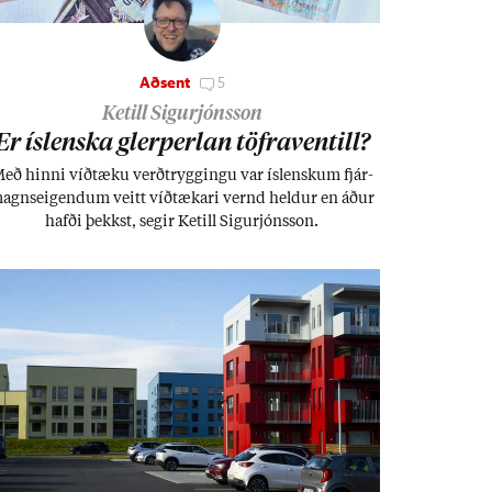
Aðsent
5
Ketill Sigurjónsson
Er ís­lenska glerperl­an töfra­ventill?
eð hinni víð­tæku verð­trygg­ingu var ís­lensk­um fjár­
agns­eig­end­um veitt víð­tæk­ari vernd held­ur en áð­ur
hafði þekkst, seg­ir Ketill Sig­ur­jóns­son.