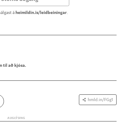
álgast á
heimildin.is/leidbeiningar
.
 til að kjósa.
hmld.in/FGg1