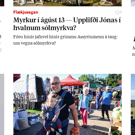
Flækjusagan
1
­
Myrk­ur í ág­úst 13 — Upp­lifði Jón­as í
hvaln­um sól­myrkva?
ð
Fóru hinir jafn­vel hinir grimmu Ass­yríu­menn á taug­
­
um vegna sól­myrkva?
M
g­
m
til