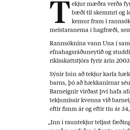
T
ekjur mæðra verða f
bæði til skemmri og le
kemur fram í rannsó
meistaranema í hagfræði, sem 
Rannsóknina vann Una í samst
efnahagsráðuneytið og studdi
ríkisskattstjóra fyrir árin 200
Sýnir hún að tekjur karla hæk
barns, þó að hækkanirnar séu 
Barneignir virðast því hafa afar
tekjumissir kvenna við barneign
eftir fimm ár og eftir tíu ár 34
„Inn í rauntekjur teljast fæðin