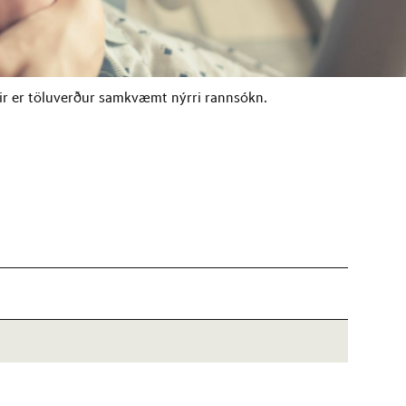
nir er töluverður samkvæmt nýrri rannsókn.