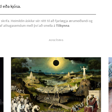
d eða kjósa.
krifa. Heimildin áskilur sér rétt til að fjarlægja ærumeiðandi og
a af athugasemdum með því að smella á
Tilkynna
.