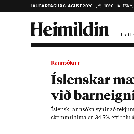
LAUGARDAGUR 8. ÁGÚST 2026
10°C
HÁLFSKÝ
Frétti
Rannsóknir
Íslenskar mæ
við barneigni
Ís­lensk rann­sókn sýn­ir að tekjum
skemmri tíma en 34,5% eft­ir tíu á