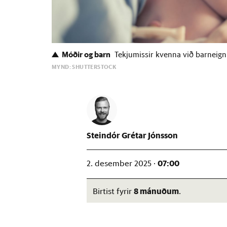
Móðir og barn
Tekjumissir kvenna við barneig
MYND: SHUTTERSTOCK
Steindór Grétar Jónsson
07:00
2. desember 2025 ·
8 mánuðum
Birtist fyrir
.