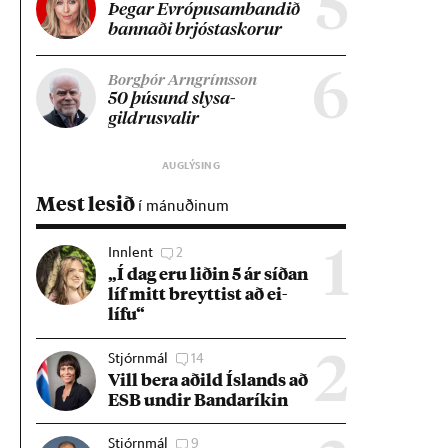
5
Þeg­ar Evr­ópu­sam­band­ið
bann­aði brjósta­skor­ur
6
Borgþór Arngrímsson
50 þús­und slysa­
gildrusval­ir
Mest lesið
í mánuðinum
Innlent
2
1
„Í dag eru lið­in 5 ár síð­an
líf mitt breytt­ist að ei­
lífu“
Stjórnmál
14
2
Vill bera að­ild Ís­lands að
ESB und­ir Banda­rík­in
Stjórnmál
9