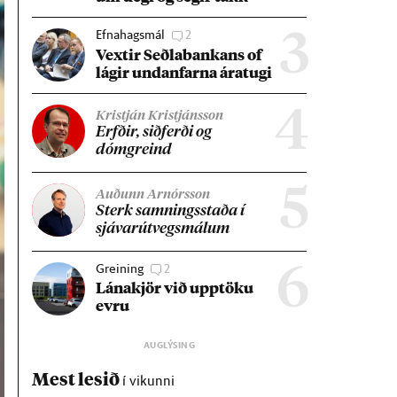
Efnahagsmál
2
3
Vext­ir Seðla­bank­ans of
lág­ir und­an­farna ára­tugi
4
Kristján Kristjánsson
Erfð­ir, sið­ferði og
dómgreind
5
Auðunn Arnórsson
Sterk samn­ings­staða í
sjáv­ar­út­vegs­mál­um
Greining
2
6
Lána­kjör við upp­töku
evru
Mest lesið
í vikunni