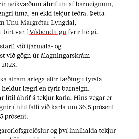
yrir neikvæðum áhrifum af barneignum,
ngri tíma, en ekki tekjur feðra. Þetta
kn Unu Margrétar Lyngdal,
birt var í
Vísbendingu
fyrir helgi.
arfi við fjármála- og
st við gögn úr álagningarskrám
3-2023.
ka áfram árlega eftir fæðingu fyrsta
heldur lægri en fyrir barneign.
 lítil áhrif á tekjur karla. Hins vegar er
ir í hlutfalli við karla um 36,5 prósent
,5 prósent.
garorlofsgreiðslur og því innihalda tekjur