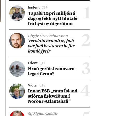
Innlent
4
1
Tap­aði tæpri millj­ón á
dag og fékk nýtt hluta­fé
frá Lýsi og út­gerð­inni
2
Birgir Örn Steinarsson
Ver­öld­in hrundi og það
var það besta sem hef­ur
kom­ið fyr­ir
Erlent
1
3
Hvað gerð­ist raun­veru­
lega í Ceuta?
Viðtal
9
4
Inn­an ESB „mun Ís­land
stjórna fisk­veið­um í
Norð­ur-Atlants­hafi“
Sif Sigmarsdóttir