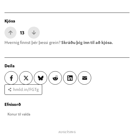
Kjósa
13
Hvernig finnst þér þessi grein?
Skráðu þig inn til að kjósa.
Deila
hmld.in/FGTg
Efnisorð
Kon­ur til valda