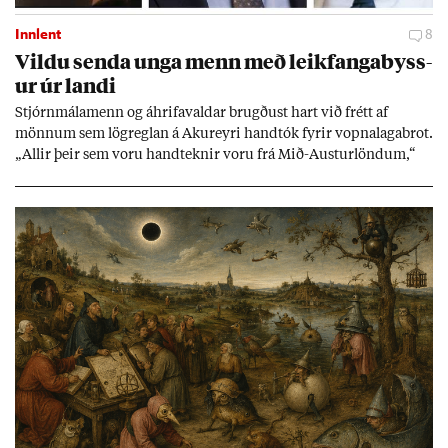
Innlent
8
Vildu senda unga menn með leik­fanga­byss­
ur úr landi
Stjórn­mála­menn og áhrifa­vald­ar brugð­ust hart við frétt af
mönn­um sem lög­regl­an á Ak­ur­eyri hand­tók fyr­ir vopna­laga­brot.
„All­ir þeir sem voru hand­tekn­ir voru frá Mið-Aust­ur­lönd­um,“
skrif­aði nefnd­ar­mað­ur í Sjálf­stæði­flokkn­um á sam­fé­lags­miðli.
Vopn­in reynd­ust vera leik­fanga­byss­ur en færsl­urn­ar standa
óleið­rétt­ar.