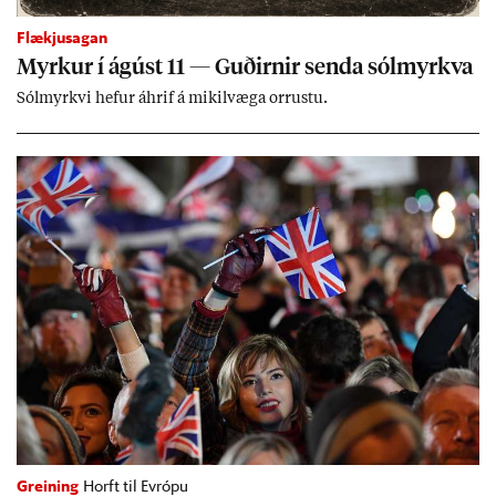
Flækjusagan
Myrk­ur í ág­úst 11 — Guð­irn­ir senda sól­myrkva
Sól­myrkvi hef­ur áhrif á mik­il­væga orr­ustu.
Greining
Horft til Evrópu