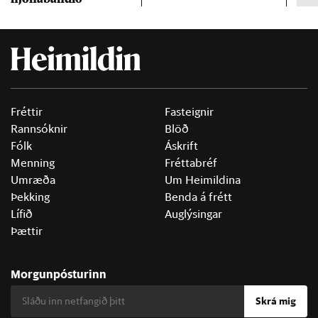
Fréttir
Fasteignir
Rannsóknir
Blöð
Fólk
Áskrift
Menning
Fréttabréf
Umræða
Um Heimildina
Þekking
Benda á frétt
Lífið
Auglýsingar
Þættir
Morgunpósturinn
Skrá mig