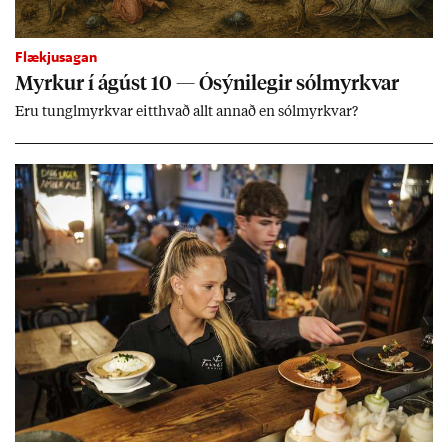
Flækjusagan
Myrk­ur í ág­úst 10 — Ósýni­leg­ir sól­myrkv­ar
Eru tungl­myrkv­ar eitt­hvað allt ann­að en sól­myrkv­ar?