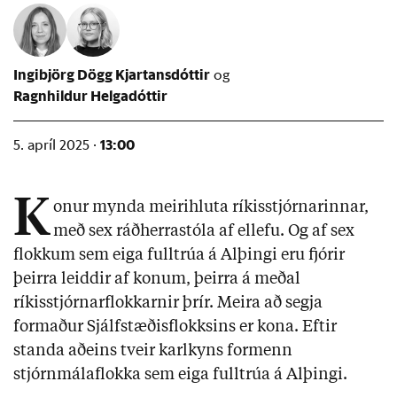
Ingibjörg Dögg Kjartansdóttir
Ragnhildur Helgadóttir
13:00
5. apríl 2025 ·
K
onur mynda meirihluta ríkisstjórnarinnar,
með sex ráðherrastóla af ellefu. Og af sex
flokkum sem eiga fulltrúa á Alþingi eru fjórir
þeirra leiddir af konum, þeirra á meðal
ríkisstjórnarflokkarnir þrír. Meira að segja
formaður Sjálfstæðisflokksins er kona. Eftir
standa aðeins tveir karlkyns formenn
stjórnmálaflokka sem eiga fulltrúa á Alþingi.