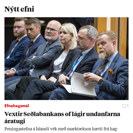
Nýtt efni
Efnahagsmál
1
Vext­ir Seðla­bank­ans of lág­ir und­an­farna
ára­tugi
Pen­inga­stefna á Ís­landi vék með mark­tæk­um hætti frá hag­