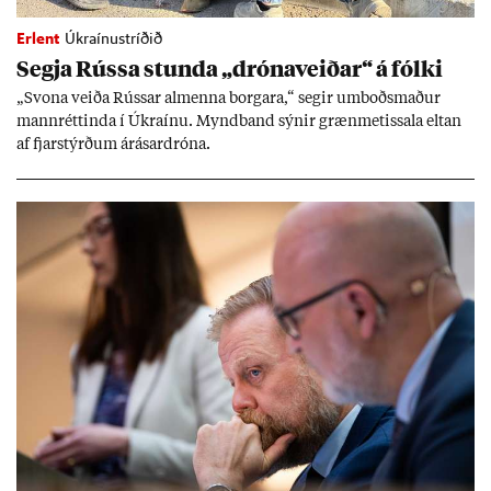
Erlent
Úkraínustríðið
Segja Rússa stunda „dróna­veið­ar“ á fólki
„Svona veiða Rúss­ar al­menna borg­ara,“ seg­ir um­boðs­mað­ur
mann­rétt­inda í Úkraínu. Mynd­band sýn­ir græn­met­issala elt­an
af fjar­stýrð­um árás­ar­dróna.