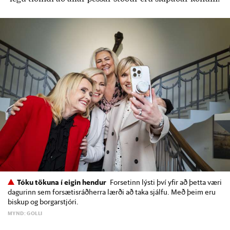
Tóku tökuna í eigin hendur
Forsetinn lýsti því yfir að þetta væri
dagurinn sem forsætisráðherra lærði að taka sjálfu. Með þeim eru
biskup og borgarstjóri.
MYND: GOLLI