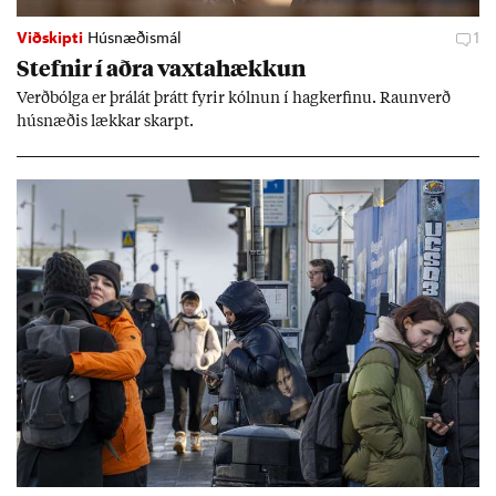
Viðskipti
Húsnæðismál
1
Stefn­ir í aðra vaxta­hækk­un
Verð­bólga er þrálát þrátt fyr­ir kóln­un í hag­kerf­inu. Raun­verð
hús­næð­is lækk­ar skarpt.