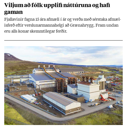
Vilj­um að fólk upp­lifi nátt­úr­una og hafi
gam­an
Fjalla­vin­ir fagna 15 ára af­mæli í ár og verða með sér­staka af­mæl­
is­ferð eft­ir versl­un­ar­manna­helgi að Græna­hrygg. Fram und­an
eru alls kon­ar skemmti­leg­ar ferð­ir.