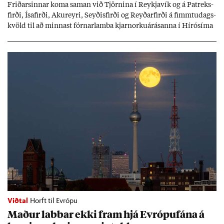
Frið­arsinn­ar koma sam­an við Tjörn­ina í Reykja­vík og á Pat­reks­
firði, Ísa­firði, Ak­ur­eyri, Seyð­is­firði og Reyð­ar­firði á fimmtu­dags­
kvöld til að minn­ast fórn­ar­lamba kjarn­orku­árás­anna í Hírósíma
og Naga­sakí.
Viðtal
Horft til Evrópu
Mað­ur labb­ar ekki fram hjá Evr­ópuf­ána á