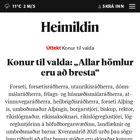
11°C
2 M/S
SKRÁ INN
Úttekt
Konur til valda
Konur til valda: „Allar hömlur
eru að bresta“
For­seti, for­sæt­is­ráð­herra, ut­an­rík­is­ráð­herra, dóms­
mála­ráð­herra, fé­lags- og hús­næð­is­mála­ráð­herra, at­
vinnu­vega­ráð­herra, heil­brigð­is­ráð­herra, for­seti Al­þing­
is, um­boðs­mað­ur Al­þing­is, borg­ar­stjóri, bisk­up, rektor,
rík­is­lög­mað­ur, rík­is­sak­sókn­ari, rík­is­lög­reglu­stjóri, lög­
reglu­stjór­inn á höf­uð­borg­ar­svæð­inu, land­lækn­ir og
um­boðs­mað­ur barna: Kvenna­ár­ið 2025 urðu þau sögu­
legu tíð­indi að all­ar þess­ar stöð­ur eru skip­að­ar kon­um.