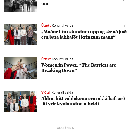
um
Úttekt
Konur til valda
1
„Mað­ur lít­ur stund­um upp og sér að það
eru bara jakka­föt í kring­um mann“
Úttekt
Konur til valda
Women in Power: “The Barriers are
Break­ing Down”
Viðtal
Konur til valda
4
Aldrei hitt valda­konu sem ekki hafi orð­
ið fyr­ir kyn­bundnu of­beldi