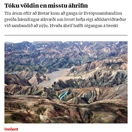
Tóku völd­in en misstu áhrif­in
Tíu ár­um eft­ir að Bret­ar kusu að ganga úr Evr­ópu­sam­band­inu
greiða Ís­lend­ing­ar at­kvæði um hvort hefja eigi að­ild­ar­við­ræð­ur
við sam­band­ið að nýju. Hvaða áhrif hafði út­gang­an á breskt
sam­fé­lag og hvaða lex­íu geta Ís­lend­ing­ar lært af henni?
Innlent