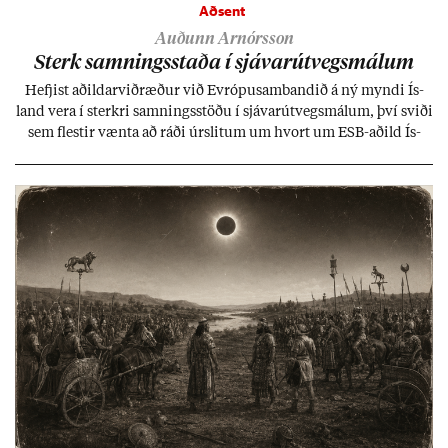
Aðsent
Auðunn Arnórsson
Sterk samn­ings­staða í sjáv­ar­út­vegs­mál­um
Hefj­ist að­ild­ar­við­ræð­ur við Evr­ópu­sam­band­ið á ný myndi Ís­
land vera í sterkri samn­ings­stöðu í sjáv­ar­út­vegs­mál­um, því sviði
sem flest­ir vænta að ráði úr­slit­um um hvort um ESB-að­ild Ís­
lands geti sam­ist. Hvað land­bún­að­ar­mál snert­ir myndi stuðn­
ing­ur við bænd­ur og dreif­býli breyt­ast mik­ið frá nú­ver­andi
kerfi, en sveigj­an­leiki til lausna er um­tals­verð­ur.