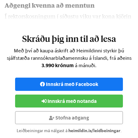
Aðgengi kvenna að menntun
Í rektorskosningum í síðustu viku var kona kjörin
rektor Háskóla Íslands, …
Skráðu þig inn til að lesa
Með því að kaupa áskrift að Heimildinni styrkir þú
sjálfstæða rannsóknarblaðamennsku á Íslandi, frá aðeins
3.990 krónum
á mánuði.
Innskrá með Facebook
Innskrá með notanda
Stofna aðgang
Leiðbeiningar má nálgast á
heimildin.is/leidbeiningar
.