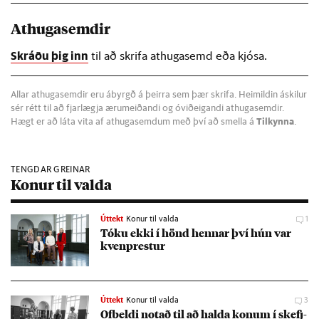
Athugasemdir
Skráðu þig inn
til að skrifa athugasemd eða kjósa.
Allar athugasemdir eru ábyrgð á þeirra sem þær skrifa. Heimildin áskilur
sér rétt til að fjarlægja ærumeiðandi og óviðeigandi athugasemdir.
Hægt er að láta vita af athugasemdum með því að smella á
Tilkynna
.
TENGDAR GREINAR
Konur til valda
Úttekt
Konur til valda
1
Tóku ekki í hönd henn­ar því hún var
kven­prest­ur
Úttekt
Konur til valda
3
Of­beldi not­að til að halda kon­um í skefj­