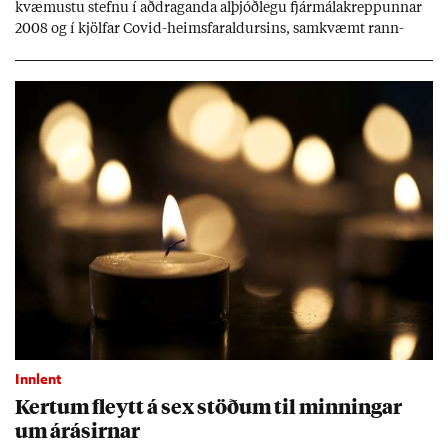
kvæm­ustu stefnu í að­drag­anda al­þjóð­legu fjár­málakrepp­unn­ar
2008 og í kjöl­far Covid-heims­far­ald­urs­ins, sam­kvæmt rann­
sókn­ar­rit­gerð Seðla­bank­ans. Vext­ir hafa al­mennt ver­ið of lág­ir.
Tíð áföll og óvissa tor­velda hag­stjórn á Ís­landi.
Innlent
Kert­um fleytt á sex stöð­um til minn­ing­ar
um árás­irn­ar