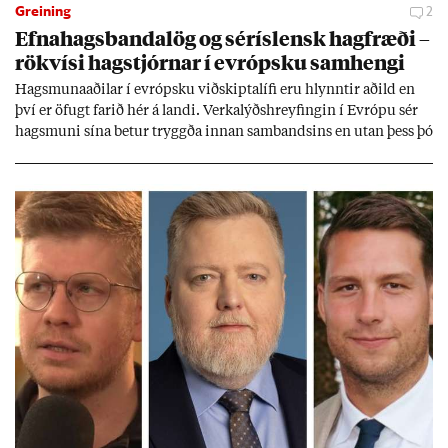
Greining
2
Efna­hags­banda­lög og sér­ís­lensk hag­fræði –
rök­vísi hag­stjórn­ar í evr­ópsku sam­hengi
Hags­muna­að­il­ar í evr­ópsku við­skipta­lífi eru hlynnt­ir að­ild en
því er öf­ugt far­ið hér á landi. Verka­lýðs­hreyf­ing­in í Evr­ópu sér
hags­muni sína bet­ur tryggða inn­an sam­bands­ins en ut­an þess þó
lít­ið fari fyr­ir því sjón­ar­miði hér­lend­is. Al­menn­ing­ur í lönd­um
Evr­ópu­sam­bands­ins er í mikl­um meiri­hluta ánægð­ur með það
sam­band. Ís­lensk­ur al­menn­ing­ur fær að segja sitt álit inn­an
mán­að­ar.