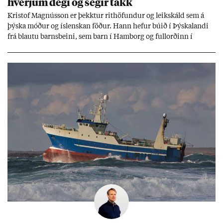
hverj­um degi og seg­ir takk
Kri­stof Magnús­son er þekkt­ur rit­höf­und­ur og leik­skáld sem á
þýska móð­ur og ís­lensk­an föð­ur. Hann hef­ur bú­ið í Þýskalandi
frá blautu barns­beini, sem barn í Ham­borg og full­orð­inn í
Berlín, en er vel kunn­ug­ur á Ís­landi og tal­ar ís­lensku. Hvernig
ætli hann upp­lifi að búa í landi inn­an Evr­ópu­sam­bands­ins?