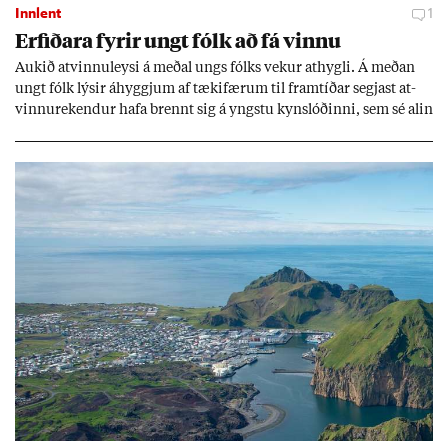
Innlent
1
Erf­ið­ara fyr­ir ungt fólk að fá vinnu
Auk­ið at­vinnu­leysi á með­al ungs fólks vek­ur at­hygli. Á með­an
ungt fólk lýs­ir áhyggj­um af tæki­fær­um til fram­tíð­ar segj­ast at­
vinnu­rek­end­ur hafa brennt sig á yngstu kyn­slóð­inni, sem sé al­in
upp við önn­ur gildi og taki vinnu ekki jafn al­var­lega. Þeir hvetja
ungt fólk þó til að gef­ast ekki upp.