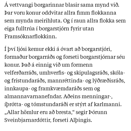
Á vettvangi borgarinnar blasir sama mynd við.
Þar voru konur oddvitar allra fimm flokkanna
sem mynda meirihluta. Og í raun allra flokka sem
eiga fulltrúa í borgarstjórn fyrir utan
Framsóknarflokkinn.
Í því ljósi kemur ekki á óvart að borgarstjóri,
formaður borgarráðs og forseti borgarstjórnar séu
konur. Það á einnig við um formenn
velferðarráðs, umhverfis- og skipulagsráðs, skóla-
og frístundaráðs, mannréttinda- og lýðræðisráðs,
innkaupa- og framkvæmdaráðs sem og
almannavarnanefndar. Aðeins menningar-,
íþrótta- og tómstundaráði er stýrt af karlmanni.
„Allar hömlur eru að bresta,“ segir Þórunn
Sveinbjarnardóttir, forseti Alþingis.