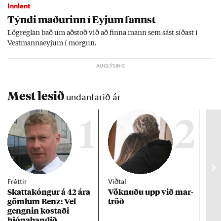
Innlent
Týndi mað­ur­inn í Eyj­um fannst
Lög­regl­an bað um að­stoð við að finna mann sem sást síð­ast í
Vest­manna­eyj­um í morg­un.
Mest lesið
undanfarið ár
1
2
Fréttir
Viðtal
Inn
Skattakóng­ur á 42 ára
Vökn­uðu upp við mar­
RÚV
göml­um Benz: Vel­
tröð
Mar
gengn­in kostaði
un
hjóna­band­ið