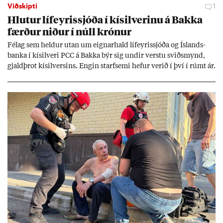
Viðskipti
1
Hlut­ur líf­eyr­is­sjóða í kís­il­ver­inu á Bakka
færð­ur nið­ur í núll krón­ur
Fé­lag sem held­ur ut­an um eign­ar­hald líf­eyr­is­sjóða og Ís­lands­
banka í kís­il­veri PCC á Bakka býr sig und­ir verstu sviðs­mynd,
gjald­þrot kís­il­vers­ins. Eng­in starf­semi hef­ur ver­ið í því í rúmt ár.