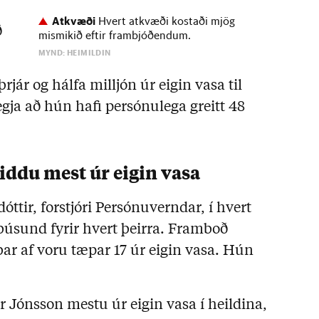
Atkvæði
Hvert atkvæði kostaði mjög
ð
mismikið eftir frambjóðendum.
MYND: HEIMILDIN
rjár og hálfa milljón úr eigin vasa til
gja að hún hafi persónulega greitt 48
iddu mest úr eigin vasa
ttir, forstjóri Persónuverndar, í hvert
þúsund fyrir hvert þeirra. Framboð
 þar af voru tæpar 17 úr eigin vasa. Hún
r Jónsson mestu úr eigin vasa í heildina,