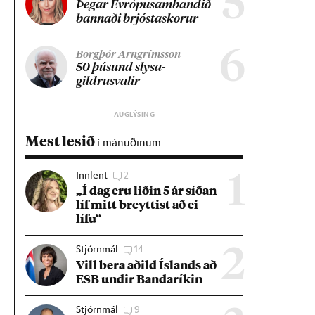
5
Þeg­ar Evr­ópu­sam­band­ið
bann­aði brjósta­skor­ur
6
Borgþór Arngrímsson
50 þús­und slysa­
gildrusval­ir
Mest lesið
í mánuðinum
Innlent
2
1
„Í dag eru lið­in 5 ár síð­an
líf mitt breytt­ist að ei­
lífu“
Stjórnmál
14
2
Vill bera að­ild Ís­lands að
ESB und­ir Banda­rík­in
Stjórnmál
9