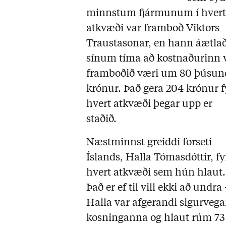
minnstum fjármunum í hver
atkvæði var framboð Viktors
Traustasonar, en hann áætlað
sínum tíma að kostnaðurinn 
framboðið væri um 80 þúsun
krónur. Það gera 204 krónur f
hvert atkvæði þegar upp er
staðið.
Næstminnst greiddi forseti
Íslands, Halla Tómasdóttir, fy
hvert atkvæði sem hún hlaut.
Það er ef til vill ekki að undra
Halla var afgerandi sigurvega
kosninganna og hlaut rúm 73