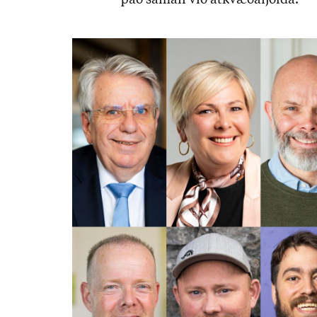
það sam­an við at­kvæða­fjölda.