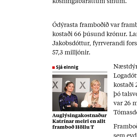
kosningabaráttum sínum.
Ódýrasta framboðið var fram
kostaði 66 þúsund krónur. La
Jakobsdóttur, fyrrverandi for
57,3 milljónir.
Sjá einnig
Næstdýr
Logadótt
kostaði 
þó talsv
var 26 
Tómasdót
Auglýsingakostnaður
Katrínar meiri en allt
Frambo
framboð Höllu T
sem eyd