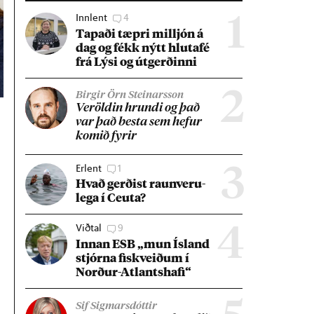
Innlent
4
1
Tap­aði tæpri millj­ón á
dag og fékk nýtt hluta­fé
frá Lýsi og út­gerð­inni
2
Birgir Örn Steinarsson
Ver­öld­in hrundi og það
var það besta sem hef­ur
kom­ið fyr­ir
Erlent
1
3
Hvað gerð­ist raun­veru­
lega í Ceuta?
Viðtal
9
4
Inn­an ESB „mun Ís­land
stjórna fisk­veið­um í
Norð­ur-Atlants­hafi“
Sif Sigmarsdóttir