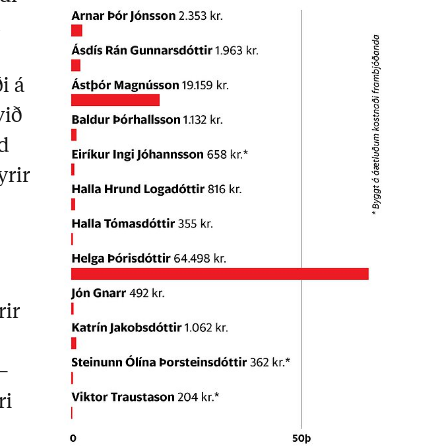
t
i á
við
d
yrir
rir
 –
ri