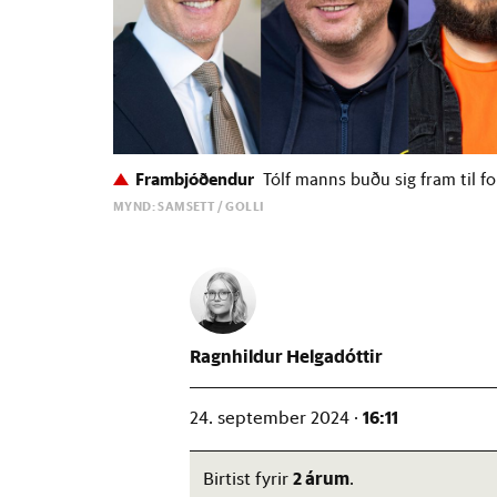
Frambjóðendur
Tólf manns buðu sig fram til for
MYND: SAMSETT / GOLLI
Ragnhildur Helgadóttir
16:11
24. september 2024 ·
2 árum
Birtist fyrir
.