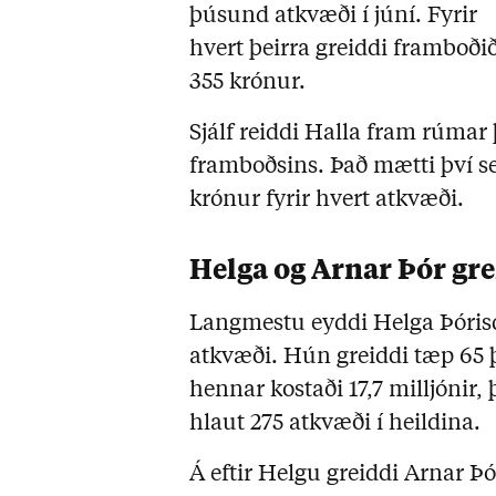
þúsund atkvæði í júní. Fyrir
hvert þeirra greiddi framboði
355 krónur.
Sjálf reiddi Halla fram rúmar þ
framboðsins. Það mætti því se
krónur fyrir hvert atkvæði.
Helga og Arnar Þór gre
Langmestu eyddi Helga Þórisdó
atkvæði. Hún greiddi tæp 65 
hennar kostaði 17,7 milljónir,
hlaut 275 atkvæði í heildina.
Á eftir Helgu greiddi Arnar Þó