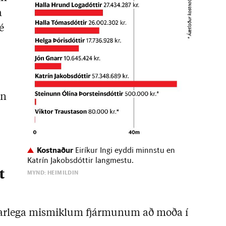
a
é
in
Kostnaður
Eiríkur Ingi eyddi minnstu en
Katrín Jakobsdóttir langmestu.
MYND: HEIMILDIN
t
ðarlega mismiklum fjármunum að moða í