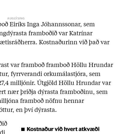
boð Eiríks Inga Jóhannssonar, sem
ngdýrasta framboðið var Katrínar
sætisráðherra. Kostnaðurinn við það var
ast var framboð framboð Höllu Hrundar
ur, fyrrverandi orkumálastjóra, sem
27,4 milljónir. Útgjöld Höllu Hrundar var
ert nær þriðja dýrasta framboðinu, sem
milljóna framboð nöfnu hennar
tur, en því dýrasta.
ðið
di