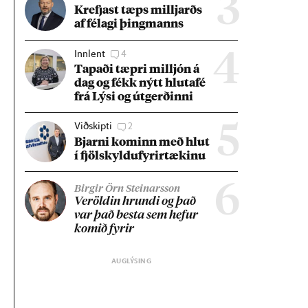
3
Krefjast tæps millj­arðs
af fé­lagi þing­manns
Innlent
4
4
Tap­aði tæpri millj­ón á
dag og fékk nýtt hluta­fé
frá Lýsi og út­gerð­inni
Viðskipti
2
5
Bjarni kom­inn með hlut
í fjöl­skyldu­fyr­ir­tæk­inu
6
Birgir Örn Steinarsson
Ver­öld­in hrundi og það
var það besta sem hef­ur
kom­ið fyr­ir