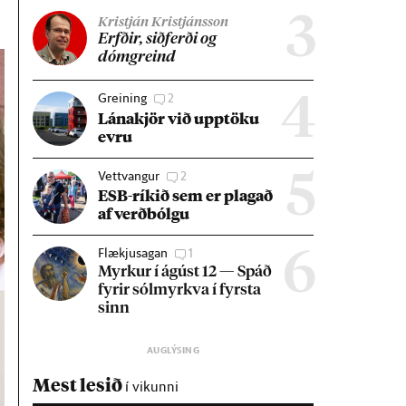
3
Kristján Kristjánsson
Erfð­ir, sið­ferði og
dómgreind
Greining
2
4
Lána­kjör við upp­töku
evru
Vettvangur
2
5
ESB-rík­ið sem er plag­að
af verð­bólgu
Flækjusagan
1
6
Myrk­ur í ág­úst 12 — Spáð
fyr­ir sól­myrkva í fyrsta
sinn
Mest lesið
í vikunni