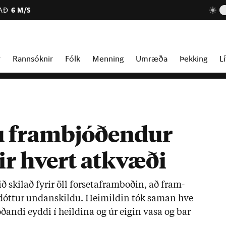
AÐ
6 M/S
r
Rannsóknir
Fólk
Menning
Umræða
Þekking
Lí
u frambjóðendur
rir hvert atkvæði
ið skil­að fyr­ir öll for­setafram­boð­in, að fram­
dótt­ur und­an­skildu. Heim­ild­in tók sam­an hve
­andi eyddi í heild­ina og úr eig­in vasa og bar