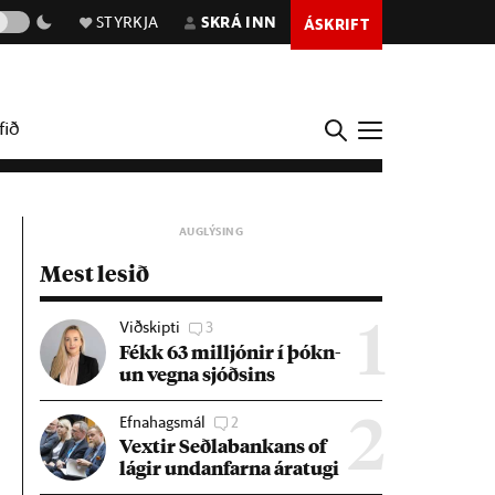
STYRKJA
SKRÁ INN
ÁSKRIFT
fið
Mest lesið
Viðskipti
3
1
Fékk 63 millj­ón­ir í þókn­
un vegna sjóðs­ins
Efnahagsmál
2
2
Vext­ir Seðla­bank­ans of
lág­ir und­an­farna ára­tugi