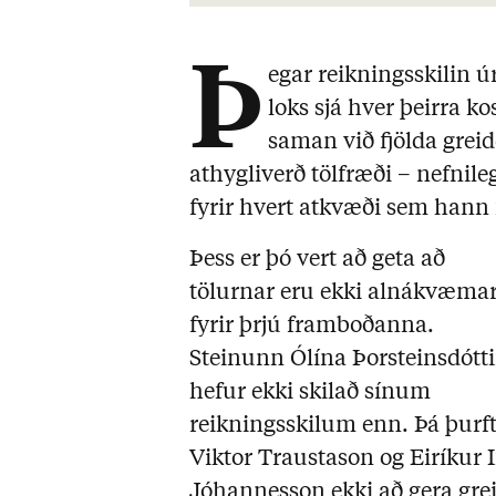
Þ
egar reikningsskilin 
loks sjá hver þeirra k
saman við fjölda grei
athygliverð tölfræði – nefnil
fyrir hvert atkvæði sem hann
Þess er þó vert að geta að
tölurnar eru ekki alnákvæma
fyrir þrjú framboðanna.
Steinunn Ólína Þorsteinsdótti
hefur ekki skilað sínum
reikningsskilum enn. Þá þurf
Viktor Traustason og Eiríkur 
Jóhannesson ekki að gera gre