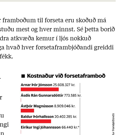
úr framboðum til forseta eru skoðuð má
ostuðu mest og hver minnst. Sé þetta borið
ddra atkvæða kemur í ljós nokkuð
ega hvað hver forsetaframbjóðandi greiddi
 fékk.
r
r
tu
Ingi
in