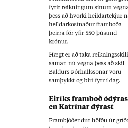
fyrir reikningum sínum vegn
þess að hvorki heildartekjur n
heildarkostnaður framboða
þeirra fór yfir 550 þúsund
krónur.
Hægt er að taka reikningsskil
saman nú vegna þess að skil
Baldurs Þórhallssonar voru
samþykkt og birt fyrr í dag.
Eiríks framboð ódýras
en Katrínar dýrast
Frambjóðendur höfðu úr grí