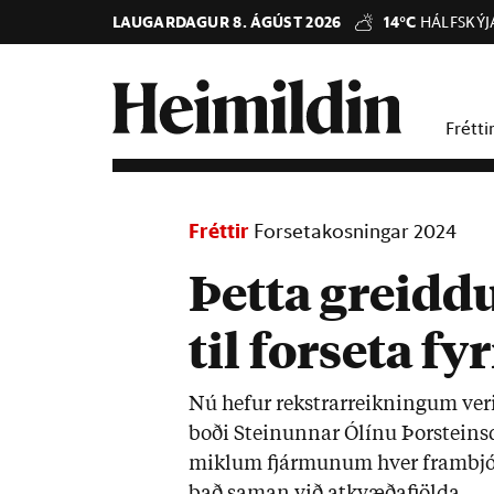
LAUGARDAGUR 8. ÁGÚST 2026
14°C
HÁLFSKÝJ
Frétti
Fréttir
Forsetakosningar 2024
Þetta greidd
til forseta fy
Nú hef­ur rekstr­ar­reikn­ing­um ver­
boði Stein­unn­ar Ólínu Þor­steins­
mikl­um fjár­mun­um hver fram­bjóð